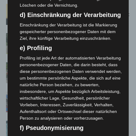
Löschen oder die Vernichtung.
Hannover: Erste Tigermücken-
Population in Niedersachsen entdeckt
d) Einschränkung der Verarbeitung
Einschränkung der Verarbeitung ist die Markierung
gespeicherter personenbezogener Daten mit dem
Brand im „Haus der Begegnung“ in
Ziel, ihre künftige Verarbeitung einzuschränken.
Neuwarmbüchen schnell eingedämmt
e) Profiling
Profiling ist jede Art der automatisierten Verarbeitung
personenbezogener Daten, die darin besteht, dass
Region Hannover: 21 neue
diese personenbezogenen Daten verwendet werden,
Notfallsanitäter starten beim Roten
um bestimmte persönliche Aspekte, die sich auf eine
Kreuz
natürliche Person beziehen, zu bewerten,
insbesondere, um Aspekte bezüglich Arbeitsleistung,
Mann läuft mit Hockeyschläger über
wirtschaftlicher Lage, Gesundheit, persönlicher
A7 – Polizei sucht Zeugen
Vorlieben, Interessen, Zuverlässigkeit, Verhalten,
Aufenthaltsort oder Ortswechsel dieser natürlichen
Person zu analysieren oder vorherzusagen.
Anklage nach Abschaltung von
f) Pseudonymisierung
„Archetyp Market“ erhoben