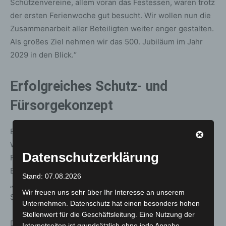
Schützenvereine, allem voran das Festessen, waren trotz
der ersten Ferienwoche gut besucht. Wir wollen nun die
Zusammenarbeit aller Beteiligten weiter enger gestalten.
Als großes Ziel nehmen wir das 500. Jubiläum im Jahr
2029 in den Blick.“
Erfolgreiches Schutz- und
Fürsorgekonzept
Einen wichtigen Beitrag zur Sicherheit und zum
Wohlbefinden der Gäste leistete erneut das Schutz- und
Datenschutzerklärung
Fürsorgekonzept mit seinen drei zentralen Bausteinen.
Besonders der Rückzugsraum für Betroffene, der
Stand: 07.08.2026
„Saferspaces“-QR-Code und das speziell geschulte
Wir freuen uns sehr über Ihr Interesse an unserem
Support-Team wurden gut angenommen.
Unternehmen. Datenschutz hat einen besonders hohen
Stellenwert für die Geschäftsleitung. Eine Nutzung der
Das Team um Cora Funk führte rund 150 allgemeine
Internetseiten ist grundsätzlich ohne jede Angabe