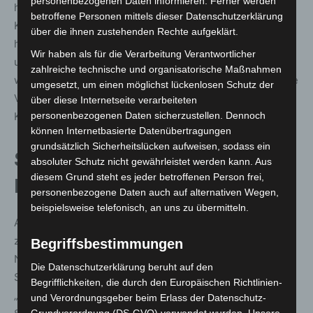
personenbezogenen Daten informieren. Ferner werden
haben alle bestens Hand in Hand gearbeitet und die
betroffene Personen mittels dieser Datenschutzerklärung
Kooperation mit den Veranstaltern war wie immer
über die ihnen zustehenden Rechte aufgeklärt.
hervorragend. Wir sind nun schon fast 55 Jahre dabei
Wir haben als für die Verarbeitung Verantwortlicher
und machen das immer wieder gern – ganz sicher auch
zahlreiche technische und organisatorische Maßnahmen
weiterhin.“ Bis Sonntagmorgen wurden 145 medizinische
umgesetzt, um einen möglichst lückenlosen Schutz der
Versorgungen registriert, 32 davon führten zu
über diese Internetseite verarbeiteten
Krankenhaustransporten, darunter fünf Notarzteinsätze.
personenbezogenen Daten sicherzustellen. Dennoch
können Internetbasierte Datenübertragungen
grundsätzlich Sicherheitslücken aufweisen, sodass ein
Schausteller ziehen positives
absoluter Schutz nicht gewährleistet werden kann. Aus
diesem Grund steht es jeder betroffenen Person frei,
Fazit
personenbezogene Daten auch auf alternativen Wegen,
beispielsweise telefonisch, an uns zu übermitteln.
Auch die Schausteller und Gastronomen zeigen sich
zufrieden. Fred Hanstein, Vorsitzender des
Begriffsbestimmungen
Niedersächsischen Landesverbandes der Markt- und
Die Datenschutzerklärung beruht auf den
Schaustellerbetriebe e. V., erklärt:
Begrifflichkeiten, die durch den Europäischen Richtlinien-
„Das war wieder eine sehr ordentliche Veranstaltung, die
und Verordnungsgeber beim Erlass der Datenschutz-