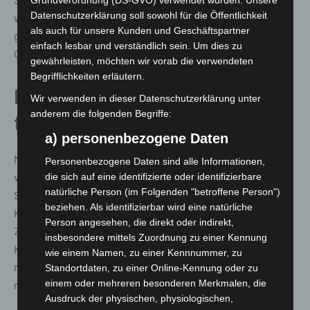
Schausteller sind zufrieden. Der Tag des Ausmarsches
Grundverordnung (DS-GVO) verwendet wurden. Unsere
Datenschutzerklärung soll sowohl für die Öffentlichkeit
war sehr gut besucht und auch der Familientag. Mehr
als auch für unsere Kunden und Geschäftspartner
geht natürlich immer, aber es war rundum alles in
einfach lesbar und verständlich sein. Um dies zu
Ordnung und wir freuen uns auf das nächste Fest!“
gewährleisten, möchten wir vorab die verwendeten
Begrifflichkeiten erläutern.
Bruchmeister sammeln Spenden
Wir verwenden in dieser Datenschutzerklärung unter
anderem die folgenden Begriffe:
für KINDERHERZ
a) personenbezogene Daten
Neben repräsentativen Aufgaben engagierten sich die
Personenbezogene Daten sind alle Informationen,
vier amtierenden Bruchmeister Phillip Gliesmann, Julia
die sich auf eine identifizierte oder identifizierbare
natürliche Person (im Folgenden "betroffene Person")
Schlawin (stellvertretend für Lucy-Marie Schneider),
beziehen. Als identifizierbar wird eine natürliche
Kevin Küker und Torben Cornils erneut für den guten
Person angesehen, die direkt oder indirekt,
Zweck. Ihre Spendenaktion zugunsten des Vereins
insbesondere mittels Zuordnung zu einer Kennung
KINDERHERZ Hannover e. V. läuft noch. Nachdem 2024
wie einem Namen, zu einer Kennnummer, zu
rund 10.400 Euro zusammenkamen, wird in diesem Jahr
Standortdaten, zu einer Online-Kennung oder zu
einem oder mehreren besonderen Merkmalen, die
mit einer höheren Summe gerechnet.
Ausdruck der physischen, physiologischen,