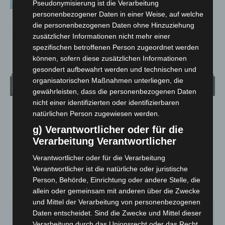
Pseudonymisierung ist die Verarbeitung
personenbezogener Daten in einer Weise, auf welche
die personenbezogenen Daten ohne Hinzuziehung
zusätzlicher Informationen nicht mehr einer
spezifischen betroffenen Person zugeordnet werden
können, sofern diese zusätzlichen Informationen
gesondert aufbewahrt werden und technischen und
organisatorischen Maßnahmen unterliegen, die
Wetter
gewährleisten, dass die personenbezogenen Daten
nicht einer identifizierten oder identifizierbaren
LANGENHAGEN
natürlichen Person zugewiesen werden.
Bedeckt
g) Verantwortlicher oder für die
Verarbeitung Verantwortlicher
°
19.5
°
C
19.1
Verantwortlicher oder für die Verarbeitung
°
17.7
Verantwortlicher ist die natürliche oder juristische
Person, Behörde, Einrichtung oder andere Stelle, die
allein oder gemeinsam mit anderen über die Zwecke
64%
1.6m/s
100%
und Mittel der Verarbeitung von personenbezogenen
FR.
SA.
SO.
MO.
DI.
Daten entscheidet. Sind die Zwecke und Mittel dieser
19
°
27
°
33
°
28
°
22
°
Verarbeitung durch das Unionsrecht oder das Recht