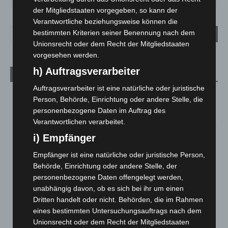
der Mitgliedstaaten vorgegeben, so kann der
Verantwortliche beziehungsweise können die
bestimmten Kriterien seiner Benennung nach dem
Unionsrecht oder dem Recht der Mitgliedstaaten
vorgesehen werden.
h) Auftragsverarbeiter
Aktuelle Beiträge
Auftragsverarbeiter ist eine natürliche oder juristische
Niedersachsen: Feuerwehrkräfte kehren nach
Person, Behörde, Einrichtung oder andere Stelle, die
Waldbrandeinsatz aus Spanien zurück
personenbezogene Daten im Auftrag des
7. August 2026
Verantwortlichen verarbeitet.
Hannover: Erste Tigermücken-Population in Niedersachsen
i) Empfänger
entdeckt
Empfänger ist eine natürliche oder juristische Person,
7. August 2026
Behörde, Einrichtung oder andere Stelle, der
personenbezogene Daten offengelegt werden,
Brand im „Haus der Begegnung“ in Neuwarmbüchen schnell
unabhängig davon, ob es sich bei ihr um einen
eingedämmt
Dritten handelt oder nicht. Behörden, die im Rahmen
6. August 2026
eines bestimmten Untersuchungsauftrags nach dem
Region Hannover: 21 neue Notfallsanitäter starten beim
Unionsrecht oder dem Recht der Mitgliedstaaten