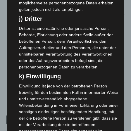
Roten Kreuz
möglicherweise personenbezogene Daten erhalten,
5. August 2026
gelten jedoch nicht als Empfänger.
j) Dritter
Mann läuft mit Hockeyschläger über A7 – Polizei sucht
Zeugen
Dritter ist eine natürliche oder juristische Person,
5. August 2026
Behörde, Einrichtung oder andere Stelle außer der
betroffenen Person, dem Verantwortlichen, dem
Celle: Mensch stirbt bei Bagger-Unfall auf Baustelle
Auftragsverarbeiter und den Personen, die unter der
5. August 2026
unmittelbaren Verantwortung des Verantwortlichen
oder des Auftragsverarbeiters befugt sind, die
Gasleitung bei McDonald’s-Umbau in Langenhagen
personenbezogenen Daten zu verarbeiten.
beschädigt
k) Einwilligung
5. August 2026
Einwilligung ist jede von der betroffenen Person
Anklage nach Abschaltung von „Archetyp Market“ erhoben
freiwillig für den bestimmten Fall in informierter Weise
3. August 2026
und unmissverständlich abgegebene
Willensbekundung in Form einer Erklärung oder einer
sonstigen eindeutigen bestätigenden Handlung, mit
der die betroffene Person zu verstehen gibt, dass sie
Kategorien
mit der Verarbeitung der sie betreffenden