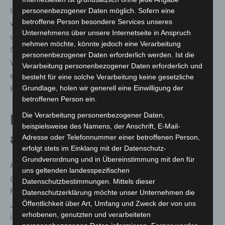
Informationsgespräche, leistete etwa 50 kürzere Hilfen
personenbezogener Daten möglich. Sofern eine
betroffene Person besondere Services unseres
wie Wasserbereitstellung oder Orientierungshilfen und
Unternehmens über unsere Internetseite in Anspruch
unterstützte in rund 100 Fällen Personen in belastenden
nehmen möchte, könnte jedoch eine Verarbeitung
Situationen. Besonders an den besucherstarken
personenbezogener Daten erforderlich werden. Ist die
Wochenenden war das Team präsent und trug
Verarbeitung personenbezogener Daten erforderlich und
entscheidend zur sicheren Atmosphäre auf dem
besteht für eine solche Verarbeitung keine gesetzliche
Festgelände bei.
Grundlage, holen wir generell eine Einwilligung der
betroffenen Person ein.
Die Verarbeitung personenbezogener Daten,
DRK verzeichnet mehr Einsätze
beispielsweise des Namens, der Anschrift, E-Mail-
als im Vorjahr
Adresse oder Telefonnummer einer betroffenen Person,
erfolgt stets im Einklang mit der Datenschutz-
Grundverordnung und in Übereinstimmung mit den für
Auch das Deutsche Rote Kreuz (DRK) war während der
uns geltenden landesspezifischen
gesamten Festtage im Einsatz. DRK-Gesamteinsatzleiter
Datenschutzbestimmungen. Mittels dieser
Florian Peters berichtet:
Datenschutzerklärung möchte unser Unternehmen die
„Es war mehr zu tun als im vergangenen Jahr,
Öffentlichkeit über Art, Umfang und Zweck der von uns
erhobenen, genutzten und verarbeiteten
insbesondere am Tag des Ausmarsches. Wie immer