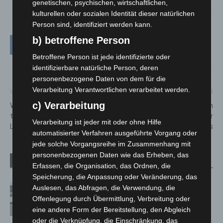
genetischen, psychischen, wirtschaftlichen,
kulturellen oder sozialen Identität dieser natürlichen
Person sind, identifiziert werden kann.
b) betroffene Person
Betroffene Person ist jede identifizierte oder
identifizierbare natürliche Person, deren
personenbezogene Daten von dem für die
Verarbeitung Verantwortlichen verarbeitet werden.
Vorheriger Artikel
Nächster Artikel
c) Verarbeitung
Weißes Fahrrad erinnert an
Wohnungsbrand in
tödlichen Radunfall in
Berenbostel – Rauchmelder
Verarbeitung ist jeder mit oder ohne Hilfe
Langenhagen
verhindert Schlimmeres
automatisierter Verfahren ausgeführte Vorgang oder
jede solche Vorgangsreihe im Zusammenhang mit
personenbezogenen Daten wie das Erheben, das
Verwandte Artikel
Mehr vom Autor
Erfassen, die Organisation, das Ordnen, die
Speicherung, die Anpassung oder Veränderung, das
Niedersachsen: Feuerwehrkräfte
Auslesen, das Abfragen, die Verwendung, die
kehren nach Waldbrandeinsatz aus
Offenlegung durch Übermittlung, Verbreitung oder
Spanien zurück
eine andere Form der Bereitstellung, den Abgleich
oder die Verknüpfung, die Einschränkung, das