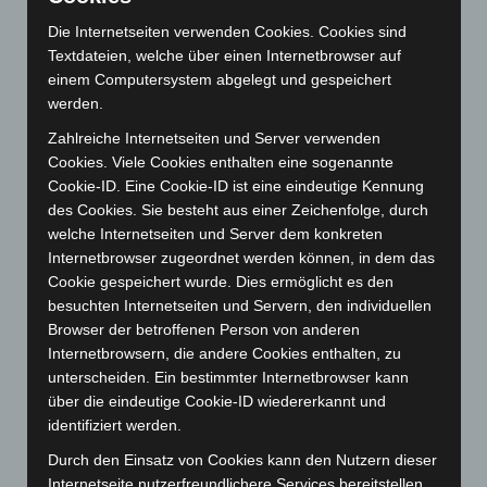
Mai 2026
(99)
Die Internetseiten verwenden Cookies. Cookies sind
April 2026
(99)
Textdateien, welche über einen Internetbrowser auf
März 2026
(115)
einem Computersystem abgelegt und gespeichert
werden.
Februar 2026
(109)
Zahlreiche Internetseiten und Server verwenden
Januar 2026
(122)
Cookies. Viele Cookies enthalten eine sogenannte
Dezember 2025
(103)
Cookie-ID. Eine Cookie-ID ist eine eindeutige Kennung
November 2025
(114)
des Cookies. Sie besteht aus einer Zeichenfolge, durch
welche Internetseiten und Server dem konkreten
Oktober 2025
(112)
Internetbrowser zugeordnet werden können, in dem das
September 2025
(93)
Cookie gespeichert wurde. Dies ermöglicht es den
besuchten Internetseiten und Servern, den individuellen
August 2025
(90)
Browser der betroffenen Person von anderen
Juli 2025
(90)
Internetbrowsern, die andere Cookies enthalten, zu
Juni 2025
(103)
unterscheiden. Ein bestimmter Internetbrowser kann
über die eindeutige Cookie-ID wiedererkannt und
Mai 2025
(112)
identifiziert werden.
April 2025
(88)
Durch den Einsatz von Cookies kann den Nutzern dieser
März 2025
(111)
Internetseite nutzerfreundlichere Services bereitstellen,