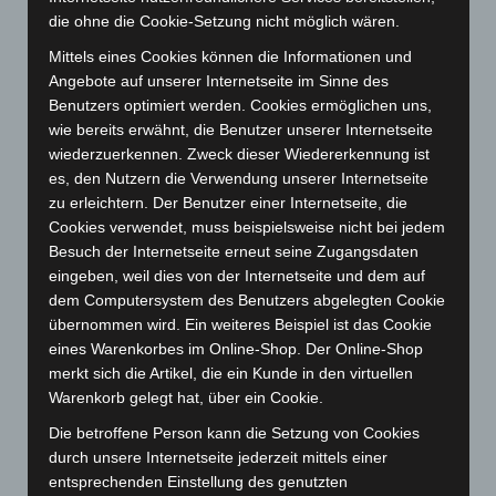
Februar 2025
(96)
die ohne die Cookie-Setzung nicht möglich wären.
Januar 2025
(88)
Mittels eines Cookies können die Informationen und
Angebote auf unserer Internetseite im Sinne des
Dezember 2024
(89)
Benutzers optimiert werden. Cookies ermöglichen uns,
November 2024
(94)
wie bereits erwähnt, die Benutzer unserer Internetseite
Oktober 2024
(93)
wiederzuerkennen. Zweck dieser Wiedererkennung ist
es, den Nutzern die Verwendung unserer Internetseite
September 2024
(112)
zu erleichtern. Der Benutzer einer Internetseite, die
August 2024
(107)
Cookies verwendet, muss beispielsweise nicht bei jedem
Juli 2024
(89)
Besuch der Internetseite erneut seine Zugangsdaten
eingeben, weil dies von der Internetseite und dem auf
Juni 2024
(107)
dem Computersystem des Benutzers abgelegten Cookie
Mai 2024
(149)
übernommen wird. Ein weiteres Beispiel ist das Cookie
April 2024
(102)
eines Warenkorbes im Online-Shop. Der Online-Shop
merkt sich die Artikel, die ein Kunde in den virtuellen
März 2024
(103)
Warenkorb gelegt hat, über ein Cookie.
Februar 2024
(103)
Die betroffene Person kann die Setzung von Cookies
Januar 2024
(111)
durch unsere Internetseite jederzeit mittels einer
Dezember 2023
(130)
entsprechenden Einstellung des genutzten