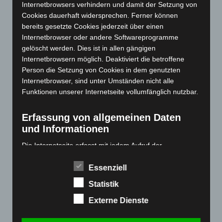
Internetbrowsers verhindern und damit der Setzung von
November 2023
(130)
Cookies dauerhaft widersprechen. Ferner können
Oktober 2023
(114)
bereits gesetzte Cookies jederzeit über einen
Internetbrowser oder andere Softwareprogramme
September 2023
(133)
gelöscht werden. Dies ist in allen gängigen
August 2023
(134)
Internetbrowsern möglich. Deaktiviert die betroffene
Juli 2023
(118)
Person die Setzung von Cookies in dem genutzten
Internetbrowser, sind unter Umständen nicht alle
Juni 2023
(142)
Funktionen unserer Internetseite vollumfänglich nutzbar.
Mai 2023
(139)
April 2023
(155)
Erfassung von allgemeinen Daten
März 2023
(174)
und Informationen
Februar 2023
(154)
Die Internetseite erfasst mit jedem Aufruf der
Internetseite durch eine betroffene Person oder ein
Januar 2023
(140)
automatisiertes System eine Reihe von allgemeinen
Essenziell
Dezember 2022
(130)
Daten und Informationen. Diese allgemeinen Daten und
Statistik
November 2022
(167)
Informationen werden in den Logfiles des Servers
gespeichert. Erfasst werden können die (1) verwendeten
Externe Dienste
Oktober 2022
(166)
Browsertypen und Versionen, (2) das vom zugreifenden
September 2022
(205)
System verwendete Betriebssystem, (3) die