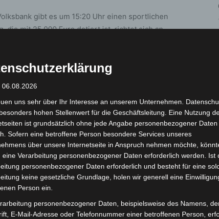
lksbank gibt es um 15:20 Uhr einen sportlichen
 die mit 25.000 Euro dotiert ist, richtet sich an
er die Distanz von 1.400 Metern. Es gehen zehn Ladys
keys sind mit Deutschland, Russland, England, Italien,
enschutzerklärung
nkreich sogar acht Länder vertreten. Mit Spring
Henri-Alex Pantall eine Stute genannt, die in den
: 06.08.2026
ich Mohammed bin Rashid Al Maktoum an den Ablauf
euen uns sehr über Ihr Interesse an unserem Unternehmen. Datenschu
 aufgehender Stern am Jockeyhimmel, der auf der Bult
besonders hohen Stellenwert für die Geschäftsleitung. Eine Nutzung d
h war. Auch Rose Fragrance reist nach Hannover, die
etseiten ist grundsätzlich ohne jede Angabe personenbezogener Daten
 Frankreich, allerdings von dem Japaner Satoshi
h. Sofern eine betroffene Person besondere Services unseres
ff verpflichtet, der in Deutschland zu den größten
nehmens über unsere Internetseite in Anspruch nehmen möchte, könnt
 die weltberühmten Farben des Japaners Teruya
 eine Verarbeitung personenbezogener Daten erforderlich werden. Ist 
eitung personenbezogener Daten erforderlich und besteht für eine sol
Delida, die auf der Neuen Bult keine Unbekannte ist.
eitung keine gesetzliche Grundlage, holen wir generell eine Einwilligun
z in Frankreich gehört Fußballweltmeister Antoine
fenen Person ein.
nover zugegen. Es reitet Jules Mobian, der Delida von
rarbeitung personenbezogener Daten, beispielsweise des Namens, de
im Donworth aus Frankreich sattelt Aubazine, eine
ift, E-Mail-Adresse oder Telefonnummer einer betroffenen Person, erfo