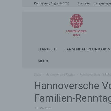
Donnerstag, August 6, 2026
Startseite
Langenhagen
Langenhagener
News
STARTSEITE
LANGENHAGEN UND ORTST
MEHR
Start
Hannover und Region
Hannoversche Volksban
Hannoversche Vo
Familien-Renntag
25. Mai 2023