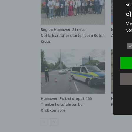
ver
c)
Ver
Region Hannover: 21 neue
Mann läuft 
Vo
Notfallsanitäter starten beim Roten
A7 – Polize
pe
Kreuz
da
das
ode
die
d
Ein
per
ei
Hannover: Polizei stoppt 166
Hannover Kl
e)
Trunkenheitsfahrten bei
Französisc
Großkontrolle
Pro
Da
wer