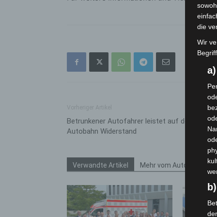
sowohl
einfac
die ve
Wir ve
Begrif
a
Per
ode
bez
Vorheriger Artikel
ode
Betrunkener Autofahrer leistet auf der
Na
Autobahn Widerstand
od
phy
kul
Verwandte Artikel
Mehr vom Autor
we
b)
Bet
de