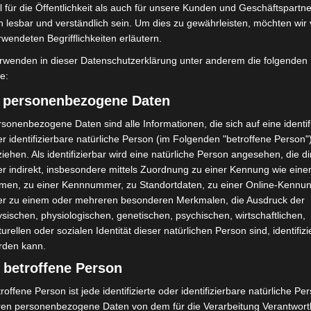
 für die Öffentlichkeit als auch für unsere Kunden und Geschäftspartne
h lesbar und verständlich sein. Um dies zu gewährleisten, möchten wir
rwendeten Begrifflichkeiten erläutern.
rwenden in dieser Datenschutzerklärung unter anderem die folgenden
fe:
) personenbezogene Daten
sonenbezogene Daten sind alle Informationen, die sich auf eine identifi
r identifizierbare natürliche Person (im Folgenden "betroffene Person"
iehen. Als identifizierbar wird eine natürliche Person angesehen, die di
Nächster Artikel
r indirekt, insbesondere mittels Zuordnung zu einer Kennung wie ein
metronom: Fahrradmitnahme zu Pfingsten
men, zu einer Kennnummer, zu Standortdaten, zu einer Online-Kennu
er zu einem oder mehreren besonderen Merkmalen, die Ausdruck der
sischen, physiologischen, genetischen, psychischen, wirtschaftlichen,
turellen oder sozialen Identität dieser natürlichen Person sind, identifizi
rden kann.
 betroffene Person
roffene Person ist jede identifizierte oder identifizierbare natürliche Pe
ren personenbezogene Daten von dem für die Verarbeitung Verantwort