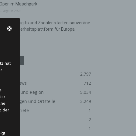
Oper im Maschpark
2. August 2026
Schwarz Digits und Zscaler starten souveräne
Cloud-Sicherheitsplattform für Europa
2. August 2026
Kategorien
tz hat
er
Blaulicht
2.797
Corona-News
712
e
Hannover und Region
5.034
die
Langenhagen und Ortsteile
3.249
che
g der
Leserbriefe
1
Menschen
2
r
Über uns
1
lgt