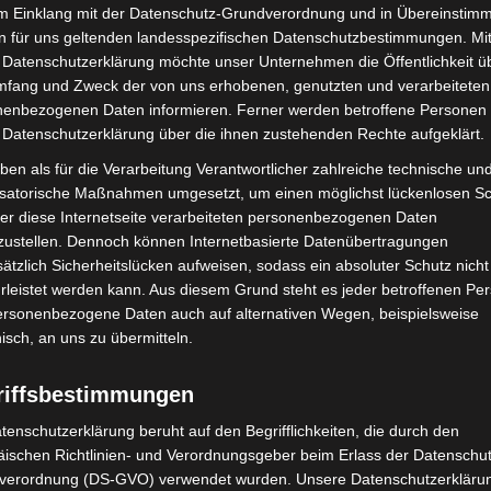
ben wird. Die tschechische Gaststute Salt Mix und die
im Einklang mit der Datenschutz-Grundverordnung und in Übereinstim
das internationale Aufgebot mit ihren Reitern Jozef
n für uns geltenden landesspezifischen Datenschutzbestimmungen. Mit
fnungen werden auf Dishina und der Schweizerin
 Datenschutzerklärung möchte unser Unternehmen die Öffentlichkeit ü
er Peter Schiergen aus Köln ins Rennen geschickt
mfang und Zweck der von uns erhobenen, genutzten und verarbeiteten
enbezogenen Daten informieren. Ferner werden betroffene Personen 
temia mit Bult-Jockey Wladimir Panov und Adel
 Datenschutzerklärung über die ihnen zustehenden Rechte aufgeklärt.
hael Cadeddu ins Rennen geht. Mit Aleksej Lufts
ben als für die Verarbeitung Verantwortlicher zahlreiche technische un
e Lokalmatadorin ein Engagement für das Rennen, denn
isatorische Maßnahmen umgesetzt, um einen möglichst lückenlosen S
over trainiert. Es reitet der Kirgise Dastan
er diese Internetseite verarbeiteten personenbezogenen Daten
zustellen. Dennoch können Internetbasierte Datenübertragungen
ätzlich Sicherheitslücken aufweisen, sodass ein absoluter Schutz nicht
enge Basissport auf die Besucher, zu dem unter
leistet werden kann. Aus diesem Grund steht es jeder betroffenen Pe
 diesem siebten Rennen (Startzeit 16:30 Uhr)
personenbezogene Daten auch auf alternativen Wegen, beispielsweise
nisch, an uns zu übermitteln.
urgdorf sogar die Ehrenpreise. Außerdem kommt eine
auszahlung von 10.000 Euro zur Ausspielung.
riffsbestimmungen
hr vorgesehen. Der Einlass ist für 12:00 Uhr geplant.
tenschutzerklärung beruht auf den Begrifflichkeiten, die durch den
ischen Richtlinien- und Verordnungsgeber beim Erlass der Datenschut
verordnung (DS-GVO) verwendet wurden. Unsere Datenschutzerklärun
uchen Sie:
https://www.neuebult.de/