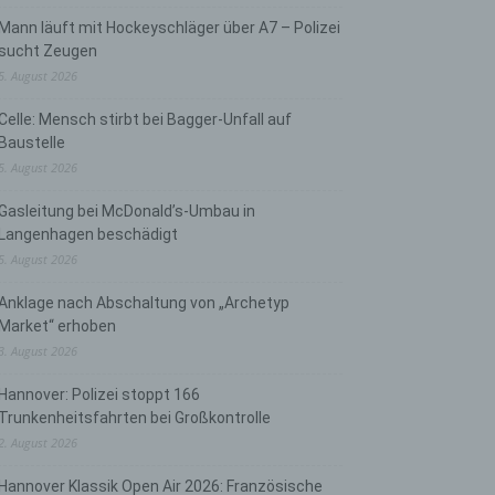
Mann läuft mit Hockeyschläger über A7 – Polizei
sucht Zeugen
5. August 2026
Celle: Mensch stirbt bei Bagger-Unfall auf
Baustelle
5. August 2026
Gasleitung bei McDonald’s-Umbau in
Langenhagen beschädigt
5. August 2026
Anklage nach Abschaltung von „Archetyp
Market“ erhoben
3. August 2026
Hannover: Polizei stoppt 166
Trunkenheitsfahrten bei Großkontrolle
2. August 2026
Hannover Klassik Open Air 2026: Französische