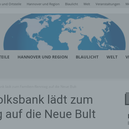
 und Ortsteile
Hannover und Region
Blaulicht
Welt
Veranstaltungen
M
EILE
HANNOVER UND REGION
BLAULICHT
WELT
V
k lädt zum Familien-Renntag auf die Neue Bult
lksbank lädt zum
 auf die Neue Bult