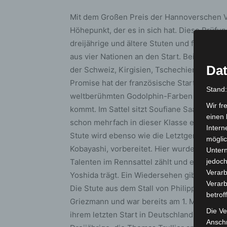
Mit dem Großen Preis der Hannoverschen Vo
Höhepunkt, der es in sich hat. Diese Prüfung,
dreijährige und ältere Stuten und führt üb
aus vier Nationen an den Start. Bei den Joc
Dat
der Schweiz, Kirgisien, Tschechien und Fra
Promise hat der französische Start-Trainer 
Stand
weltberühmten Godolphin-Farben von Sche
Wir fr
kommt. Im Sattel sitzt Soufiane Saadi, ein
einen 
schon mehrfach in dieser Klasse erfolgreic
Intern
Stute wird ebenso wie die Letztgenannte in
möglic
Kobayashi, vorbereitet. Hier wurde Leon Wol
Unter
Talenten im Rennsattel zählt und erstmals
jedoch
Verarb
Yoshida trägt. Ein Wiedersehen gibt es mit 
Verarb
Die Stute aus dem Stall von Philippe Decou
betrof
Griezmann und war bereits am 1. Mai in Han
Die Ve
ihrem letzten Start in Deutschland kennt. T
Anschr