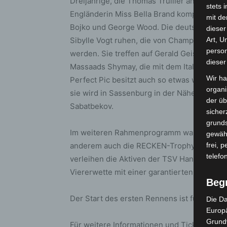
Dreijährige, die Thomas Trullier an Bord ha
stets 
Engländerin Miss Bella Brand komplettieren 
mit de
Bojko und George Wood. Die deutschen Hof
dieser
Sibylle Vogt ruhen, die von Champion-Train
Art, U
person
werden. Sie treffen auf Gerald Geislers Ar
dieser
Massaads Shymay, die mit dem Italiener Mic
Wir ha
Perfect Pic besitzt auch so etwas wie ein
organ
sie wird in Sassenburg in der Nähe von Hann
der üb
Sabatbekov.
sicher
grunds
Im weiteren Rahmenprogramm wartet jede M
gewähr
anderem auch die RECKEN-Trophy gehört. In
frei, 
telefo
verleihen die Aktiven der TSV Hannover-B
Viererwette mit einer garantierten Gewinn
Beg
Der Start des ersten Rennens ist für 13:15 U
Die Da
Europä
Grund
Für weitere Informationen und Tickets bes