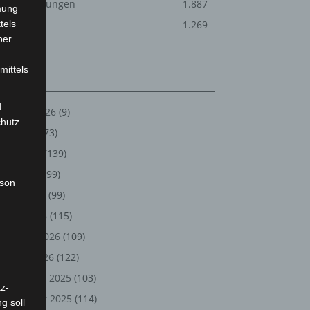
Veranstaltungen
1.887
mung
tels
Welt
1.269
ber
mittels
Archiv
d
August 2026
(9)
chutz
Juli 2026
(73)
Juni 2026
(139)
Mai 2026
(99)
rson
April 2026
(99)
März 2026
(115)
Februar 2026
(109)
Januar 2026
(122)
Dezember 2025
(103)
z-
November 2025
(114)
g soll