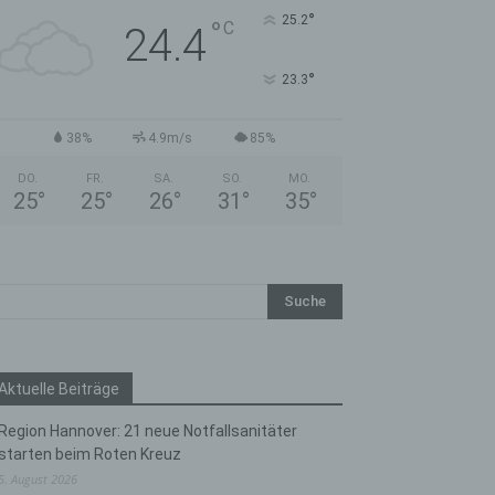
°
25.2
°
C
24.4
°
23.3
38%
4.9m/s
85%
DO.
FR.
SA.
SO.
MO.
25
°
25
°
26
°
31
°
35
°
Aktuelle Beiträge
Region Hannover: 21 neue Notfallsanitäter
starten beim Roten Kreuz
5. August 2026