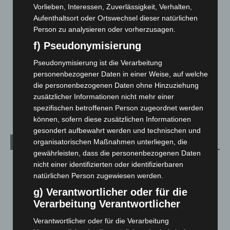
Vorlieben, Interessen, Zuverlässigkeit, Verhalten,
Celle: Mensch stirbt bei Bagger-Unfall auf Baustelle
Aufenthaltsort oder Ortswechsel dieser natürlichen
5. August 2026
Person zu analysieren oder vorherzusagen.
Gasleitung bei McDonald’s-Umbau in Langenhagen
f) Pseudonymisierung
beschädigt
Pseudonymisierung ist die Verarbeitung
5. August 2026
personenbezogener Daten in einer Weise, auf welche
die personenbezogenen Daten ohne Hinzuziehung
Anklage nach Abschaltung von „Archetyp Market“ erhoben
zusätzlicher Informationen nicht mehr einer
3. August 2026
spezifischen betroffenen Person zugeordnet werden
können, sofern diese zusätzlichen Informationen
gesondert aufbewahrt werden und technischen und
organisatorischen Maßnahmen unterliegen, die
Kategorien
gewährleisten, dass die personenbezogenen Daten
Blaulicht
2.799
nicht einer identifizierten oder identifizierbaren
natürlichen Person zugewiesen werden.
Corona-News
712
g) Verantwortlicher oder für die
Hannover und Region
5.037
Verarbeitung Verantwortlicher
Langenhagen und Ortsteile
3.250
Verantwortlicher oder für die Verarbeitung
Leserbriefe
1