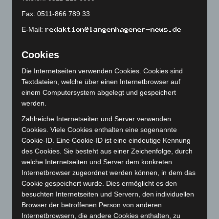
Juli 2023
(118)
Fax: 0511-866 789 33
Juni 2023
(142)
E-Mail:
Mai 2023
(139)
April 2023
(155)
Cookies
März 2023
(174)
Die Internetseiten verwenden Cookies. Cookies sind
Februar 2023
(154)
Textdateien, welche über einen Internetbrowser auf
Januar 2023
(140)
einem Computersystem abgelegt und gespeichert
werden.
Dezember 2022
(130)
Zahlreiche Internetseiten und Server verwenden
November 2022
(167)
Cookies. Viele Cookies enthalten eine sogenannte
Oktober 2022
(166)
Cookie-ID. Eine Cookie-ID ist eine eindeutige Kennung
September 2022
(205)
des Cookies. Sie besteht aus einer Zeichenfolge, durch
welche Internetseiten und Server dem konkreten
August 2022
(166)
Internetbrowser zugeordnet werden können, in dem das
Juli 2022
(133)
Cookie gespeichert wurde. Dies ermöglicht es den
Juni 2022
(167)
besuchten Internetseiten und Servern, den individuellen
Browser der betroffenen Person von anderen
Mai 2022
(177)
Internetbrowsern, die andere Cookies enthalten, zu