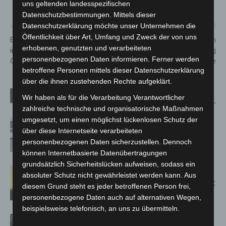
uns geltenden landesspezifischen
Datenschutzbestimmungen. Mittels dieser
Datenschutzerklärung möchte unser Unternehmen die
Vorheriger Artikel
Nächster Artikel
Öffentlichkeit über Art, Umfang und Zweck der von uns
Ballenpresse in Wietzenbruch
Badeverbot für Großen Teich
erhobenen, genutzten und verarbeiteten
in Flammen – Feuerwehr im
in Hannover – Badewarnung
personenbezogenen Daten informieren. Ferner werden
Großeinsatz
für Natelsheider See
betroffene Personen mittels dieser Datenschutzerklärung
über die ihnen zustehenden Rechte aufgeklärt.
Verwandte Artikel
Mehr vom Autor
Wir haben als für die Verarbeitung Verantwortlicher
zahlreiche technische und organisatorische Maßnahmen
umgesetzt, um einen möglichst lückenlosen Schutz der
Niedersachsen: Feuerwehrkräfte
über diese Internetseite verarbeiteten
kehren nach Waldbrandeinsatz aus
personenbezogenen Daten sicherzustellen. Dennoch
Spanien zurück
können Internetbasierte Datenübertragungen
grundsätzlich Sicherheitslücken aufweisen, sodass ein
Hannover: Erste Tigermücken-
absoluter Schutz nicht gewährleistet werden kann. Aus
Population in Niedersachsen entdeckt
diesem Grund steht es jeder betroffenen Person frei,
personenbezogene Daten auch auf alternativen Wegen,
beispielsweise telefonisch, an uns zu übermitteln.
Brand im „Haus der Begegnung“ in