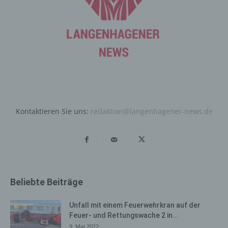
automatisiertes System eine Reihe von allgemeinen
Daten und Informationen. Diese allgemeinen Daten und
Informationen werden in den Logfiles des Servers
gespeichert. Erfasst werden können die (1) verwendeten
Browsertypen und Versionen, (2) das vom zugreifenden
System verwendete Betriebssystem, (3) die
Internetseite, von welcher ein zugreifendes System auf
unsere Internetseite gelangt (sogenannte Referrer), (4)
die Unterwebseiten, welche über ein zugreifendes
System auf unserer Internetseite angesteuert werden,
Kontaktieren Sie uns:
redaktion@langenhagener-news.de
(5) das Datum und die Uhrzeit eines Zugriffs auf die
Internetseite, (6) eine Internet-Protokoll-Adresse (IP-
Adresse), (7) der Internet-Service-Provider des
zugreifenden Systems und (8) sonstige ähnliche Daten
und Informationen, die der Gefahrenabwehr im Falle von
Angriffen auf unsere informationstechnologischen
Beliebte Beiträge
Systeme dienen.
Bei der Nutzung dieser allgemeinen Daten und
Unfall mit einem Feuerwehrkran auf der
Informationen ziehen wird keine Rückschlüsse auf die
Feuer- und Rettungswache 2 in...
betroffene Person. Diese Informationen werden vielmehr
9. Mai 2022