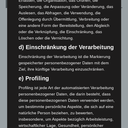
Erfassen, die Organisation, das Ordnen, die
Aktuelle Beiträge
Speicherung, die Anpassung oder Veränderung, das
Auslesen, das Abfragen, die Verwendung, die
Niedersachsen: Feuerwehrkräfte kehren nach
Offenlegung durch Übermittlung, Verbreitung oder
Waldbrandeinsatz aus Spanien zurück
eine andere Form der Bereitstellung, den Abgleich
7. August 2026
oder die Verknüpfung, die Einschränkung, das
Löschen oder die Vernichtung.
Hannover: Erste Tigermücken-Population in Niedersachsen
entdeckt
d) Einschränkung der Verarbeitung
7. August 2026
Einschränkung der Verarbeitung ist die Markierung
Brand im „Haus der Begegnung“ in Neuwarmbüchen schnell
gespeicherter personenbezogener Daten mit dem
eingedämmt
Ziel, ihre künftige Verarbeitung einzuschränken.
6. August 2026
e) Profiling
Region Hannover: 21 neue Notfallsanitäter starten beim
Profiling ist jede Art der automatisierten Verarbeitung
Roten Kreuz
personenbezogener Daten, die darin besteht, dass
5. August 2026
diese personenbezogenen Daten verwendet werden,
um bestimmte persönliche Aspekte, die sich auf eine
Mann läuft mit Hockeyschläger über A7 – Polizei sucht
natürliche Person beziehen, zu bewerten,
Zeugen
insbesondere, um Aspekte bezüglich Arbeitsleistung,
5. August 2026
wirtschaftlicher Lage, Gesundheit, persönlicher