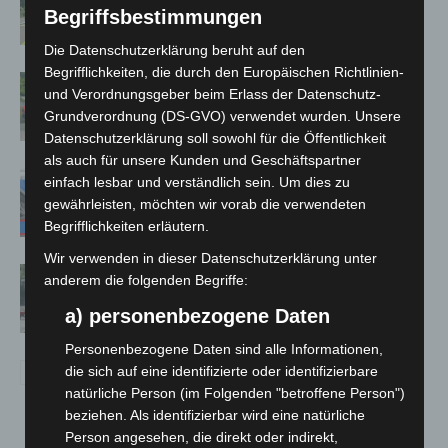
Neuwarmbüchen schnell eingedämmt
Begriffsbestimmungen
Die Datenschutzerklärung beruht auf den
Begrifflichkeiten, die durch den Europäischen Richtlinien-
Region Hannover: 21 neue
und Verordnungsgeber beim Erlass der Datenschutz-
Notfallsanitäter starten beim Roten
Grundverordnung (DS-GVO) verwendet wurden. Unsere
Kreuz
Datenschutzerklärung soll sowohl für die Öffentlichkeit
als auch für unsere Kunden und Geschäftspartner
Mann läuft mit Hockeyschläger über
einfach lesbar und verständlich sein. Um dies zu
A7 – Polizei sucht Zeugen
gewährleisten, möchten wir vorab die verwendeten
Begrifflichkeiten erläutern.
Wir verwenden in dieser Datenschutzerklärung unter
Gasleitung bei McDonald’s-Umbau in
anderem die folgenden Begriffe:
Langenhagen beschädigt
a) personenbezogene Daten
Personenbezogene Daten sind alle Informationen,
die sich auf eine identifizierte oder identifizierbare
natürliche Person (im Folgenden "betroffene Person")
beziehen. Als identifizierbar wird eine natürliche
Person angesehen, die direkt oder indirekt,