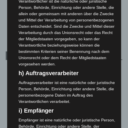
Verantwortlicher ist die natürliche oder juristische
Menschen
2
Person, Behörde, Einrichtung oder andere Stelle, die
allein oder gemeinsam mit anderen über die Zwecke
Über uns
1
und Mittel der Verarbeitung von personenbezogenen
Veranstaltungen
1.887
Daten entscheidet. Sind die Zwecke und Mittel dieser
Welt
1.270
Verarbeitung durch das Unionsrecht oder das Recht
der Mitgliedstaaten vorgegeben, so kann der
Verantwortliche beziehungsweise können die
bestimmten Kriterien seiner Benennung nach dem
Archiv
Unionsrecht oder dem Recht der Mitgliedstaaten
vorgesehen werden.
August 2026
(12)
h) Auftragsverarbeiter
Juli 2026
(73)
Auftragsverarbeiter ist eine natürliche oder juristische
Juni 2026
(139)
Person, Behörde, Einrichtung oder andere Stelle, die
Mai 2026
(99)
personenbezogene Daten im Auftrag des
Verantwortlichen verarbeitet.
April 2026
(99)
i) Empfänger
März 2026
(115)
Februar 2026
(109)
Empfänger ist eine natürliche oder juristische Person,
Behörde, Einrichtung oder andere Stelle, der