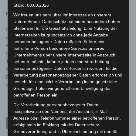
Stand: 08.08.2026
Hintergrund: VR-GewinnSparen
Wir freuen uns sehr über Ihr Interesse an unserem
Unternehmen. Datenschutz hat einen besonders hohen
Stellenwert für die Geschäftsleitung. Eine Nutzung der
Die Reinerträge stammen aus dem VR-GewinnSparen
Internetseiten ist grundsätzlich ohne jede Angabe
der genossenschaftlichen Bankengruppe. Mit einem
personenbezogener Daten möglich. Sofern eine
Einsatz von 5 Euro monatlich – davon 1 Euro
betroffene Person besondere Services unseres
Lotterieeinsatz und 4 Euro Sparbeitrag – können
Unternehmens über unsere Internetseite in Anspruch
Teilnehmende sparen, gewinnen und gleichzeitig Gutes
nehmen möchte, könnte jedoch eine Verarbeitung
personenbezogener Daten erforderlich werden. Ist die
tun. Die Reinerträge werden über die Volksbanken und
Verarbeitung personenbezogener Daten erforderlich und
Raiffeisenbanken als Geld- und Sachspenden an soziale
besteht für eine solche Verarbeitung keine gesetzliche
und kulturelle Einrichtungen vergeben.
Grundlage, holen wir generell eine Einwilligung der
betroffenen Person ein.
Die Verarbeitung personenbezogener Daten,
beispielsweise des Namens, der Anschrift, E-Mail-
Adresse oder Telefonnummer einer betroffenen Person,
erfolgt stets im Einklang mit der Datenschutz-
Grundverordnung und in Übereinstimmung mit den für