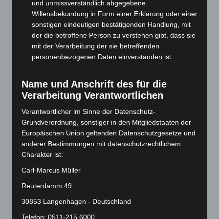
Oktober 2024
(93)
und unmissverständlich abgegebene
Willensbekundung in Form einer Erklärung oder einer
September 2024
(112)
sonstigen eindeutigen bestätigenden Handlung, mit
August 2024
(107)
der die betroffene Person zu verstehen gibt, dass sie
Juli 2024
(89)
mit der Verarbeitung der sie betreffenden
personenbezogenen Daten einverstanden ist.
Juni 2024
(107)
Mai 2024
(149)
Name und Anschrift des für die
April 2024
(102)
Verarbeitung Verantwortlichen
März 2024
(103)
Verantwortlicher im Sinne der Datenschutz-
Februar 2024
(103)
Grundverordnung, sonstiger in den Mitgliedstaaten der
Januar 2024
(111)
Europäischen Union geltenden Datenschutzgesetze und
anderer Bestimmungen mit datenschutzrechtlichem
Dezember 2023
(130)
Charakter ist:
November 2023
(130)
Carl-Marcus Müller
Oktober 2023
(114)
Reuterdamm 49
September 2023
(133)
30853 Langenhagen - Deutschland
August 2023
(134)
Telefon: 0511-215 6000