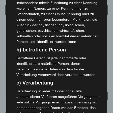
insbesondere mittels Zuordnung zu einer Kennung
wie einem Namen, zu einer Kennnummer, zu
Wetter
Standortdaten, zu einer Online-Kennung oder zu
einem oder mehreren besonderen Merkmalen, die
LANGENHAGEN
Ausdruck der physischen, physiologischen,
genetischen, psychischen, wirtschaftlichen,
Überwiegend Bewölkt
kulturellen oder sozialen Identität dieser natürlichen
°
15.5
°
C
13.9
Person sind, identifiziert werden kann.
°
b) betroffene Person
13.3
Betroffene Person ist jede identifizierte oder
90%
1m/s
84%
identifizierbare natürliche Person, deren
personenbezogene Daten von dem für die
SA.
SO.
MO.
DI.
MI.
Verarbeitung Verantwortlichen verarbeitet werden.
27
°
34
°
27
°
23
°
20
°
c) Verarbeitung
Verarbeitung ist jeder mit oder ohne Hilfe
automatisierter Verfahren ausgeführte Vorgang oder
jede solche Vorgangsreihe im Zusammenhang mit
personenbezogenen Daten wie das Erheben, das