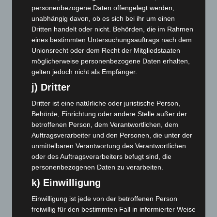
Januar 2026
(122)
personenbezogene Daten offengelegt werden,
Dezember 2025
(103)
unabhängig davon, ob es sich bei ihr um einen
November 2025
(114)
Dritten handelt oder nicht. Behörden, die im Rahmen
eines bestimmten Untersuchungsauftrags nach dem
Oktober 2025
(112)
Unionsrecht oder dem Recht der Mitgliedstaaten
September 2025
(93)
möglicherweise personenbezogene Daten erhalten,
gelten jedoch nicht als Empfänger.
August 2025
(90)
j) Dritter
Juli 2025
(90)
Juni 2025
(103)
Dritter ist eine natürliche oder juristische Person,
Behörde, Einrichtung oder andere Stelle außer der
Mai 2025
(112)
betroffenen Person, dem Verantwortlichen, dem
April 2025
(88)
Auftragsverarbeiter und den Personen, die unter der
März 2025
(111)
unmittelbaren Verantwortung des Verantwortlichen
oder des Auftragsverarbeiters befugt sind, die
Februar 2025
(96)
personenbezogenen Daten zu verarbeiten.
Januar 2025
(88)
k) Einwilligung
Dezember 2024
(89)
Einwilligung ist jede von der betroffenen Person
November 2024
(94)
freiwillig für den bestimmten Fall in informierter Weise