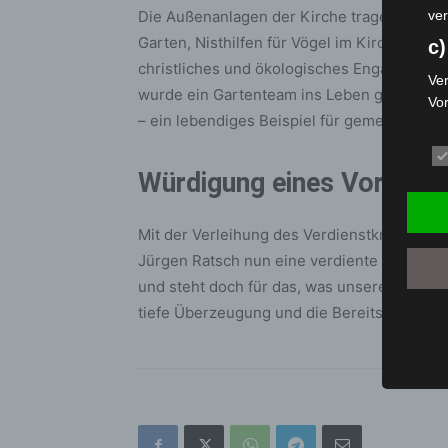
Die Außenanlagen der Kirche tragen ebenfal
ver
Garten, Nisthilfen für Vögel im Kirchturm,
c)
christliches und ökologisches Engagement 
Ver
wurde ein Gartenteam ins Leben gerufen, d
Vo
– ein lebendiges Beispiel für gemeinschaft
pe
da
das
Würdigung eines Vorbilds
ode
die
Mit der Verleihung des Verdienstkreuzes a
d
Jürgen Ratsch nun eine verdiente bundeswe
Ein
und steht doch für das, was unsere Gesells
per
tiefe Überzeugung und die Bereitschaft, für
ei
e)
Pro
Da
wer