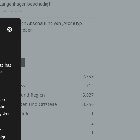
Langenhagen beschädigt
5. August 2026
Anklage nach Abschaltung von „Archetyp
Market“ erhoben
3. August 2026
Kategorien
tz hat
er
Blaulicht
2.799
Corona-News
712
e
Hannover und Region
5.037
die
Langenhagen und Ortsteile
3.250
che
g der
Leserbriefe
1
Menschen
2
r
Über uns
1
lgt