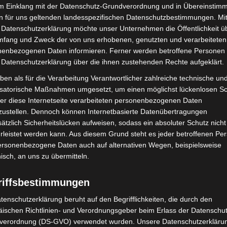
n zusammenzubringen, initiierte er zahlreiche
im Einklang mit der Datenschutz-Grundverordnung und in Übereinstim
n für uns geltenden landesspezifischen Datenschutzbestimmungen. Mit
herausragendes Beispiel ist die im Jahr 2008 ins
 Datenschutzerklärung möchte unser Unternehmen die Öffentlichkeit ü
n dem NABU Langenhagen und der Naturkundlichen
mfang und Zweck der von uns erhobenen, genutzten und verarbeiteten
her erfolgreich gemeinsame Pflegeeinsätze, Vorträge
enbezogenen Daten informieren. Ferner werden betroffene Personen 
das Bewusstsein für die Natur in der Bevölkerung
 Datenschutzerklärung über die ihnen zustehenden Rechte aufgeklärt.
ben als für die Verarbeitung Verantwortlicher zahlreiche technische un
isatorische Maßnahmen umgesetzt, um einen möglichst lückenlosen S
 – vom Wasserturm bis ins
er diese Internetseite verarbeiteten personenbezogenen Daten
zustellen. Dennoch können Internetbasierte Datenübertragungen
ätzlich Sicherheitslücken aufweisen, sodass ein absoluter Schutz nicht
leistet werden kann. Aus diesem Grund steht es jeder betroffenen Pe
personenbezogene Daten auch auf alternativen Wegen, beispielsweise
informationszentrum Langenhagen im umgebauten
nisch, an uns zu übermitteln.
aus dem historischen Gebäude ein Ort der Begegnung
ich und generationenübergreifend vermittelt wird.
riffsbestimmungen
ernort offiziell anerkannt – ein wichtiger Baustein für
tenschutzerklärung beruht auf den Begrifflichkeiten, die durch den
ischen Richtlinien- und Verordnungsgeber beim Erlass der Datenschut
verordnung (DS-GVO) verwendet wurden. Unsere Datenschutzerklärun