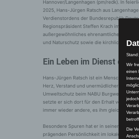
Hannover/Langenhagen (pm/redk). In feierl
2025, Hans-Jürgen Ratsch aus Langenhage
Verdienstordens der Bundesrepublik Deuts
Regionspräsident Steffen Krach im Haus de
außergewöhnliches ehrenamtliches Lebensw
Dat
und Naturschutz sowie die kirchliche Gemei
Stand
Ein Leben im Dienst der 
Wir fr
einen 
Hans-Jürgen Ratsch ist ein Mensch, der nich
Intern
möglic
Herz, Verstand und unermüdlicher Tatkraft
Unter
Umweltschutz beim NABU Burgwedel-Isernh
jedoch
setzte er sich dort für den Erhalt von Lebe
Verarb
immer wieder andere, es ihm gleichzutun.
Verarb
betrof
Besondere Spuren hat er in seiner Heimats
Die Ve
prägenden Persönlichkeit im lokalen Naturs
Anschr