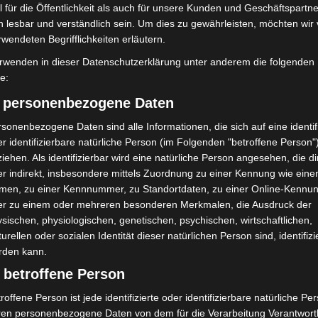
rgeest ist Hans-Jürgen Ratsch seit Jahrzehnten
 für die Öffentlichkeit als auch für unsere Kunden und Geschäftspartne
 organisiert er dort regelmäßige Pflegeeinsätze und
h lesbar und verständlich sein. Um dies zu gewährleisten, möchten wir
egten EU-Renaturierungsprojekts für den Schutz
rwendeten Begrifflichkeiten erläutern.
ze sind dabei nicht nur praktische Naturschutzarbeit,
rwenden in dieser Datenschutzerklärung unter anderem die folgenden
steht es, Naturerfahrungen in bleibende Eindrücke zu
fe:
) personenbezogene Daten
sonenbezogene Daten sind alle Informationen, die sich auf eine identifi
he – Engagement mit Herz und
r identifizierbare natürliche Person (im Folgenden "betroffene Person"
iehen. Als identifizierbar wird eine natürliche Person angesehen, die di
r indirekt, insbesondere mittels Zuordnung zu einer Kennung wie ein
men, zu einer Kennnummer, zu Standortdaten, zu einer Online-Kennu
Natur ist Hans-Jürgen Ratsch auch eine tragende
er zu einem oder mehreren besonderen Merkmalen, die Ausdruck der
ulus-Kirchengemeinde in Langenhagen. Seit über 50
sischen, physiologischen, genetischen, psychischen, wirtschaftlichen,
turellen oder sozialen Identität dieser natürlichen Person sind, identifizi
irchenvorsteher, Ideengeber und Initiator zahlreicher
rden kann.
ndgespräche“ sind zu einem festen Bestandteil des
 betroffene Person
mäßig aktuelle gesellschaftliche, soziale und
roffene Person ist jede identifizierte oder identifizierbare natürliche Pe
ren personenbezogene Daten von dem für die Verarbeitung Verantwort