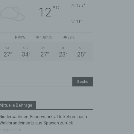
°
13.3
°
C
12
°
11
93%
1.8m/s
38%
SA.
SO.
MO.
DI.
MI.
27
°
34
°
27
°
23
°
25
°
Aktuelle Beiträge
Niedersachsen: Feuerwehrkräfte kehren nach
Waldbrandeinsatz aus Spanien zurück
7. August 2026