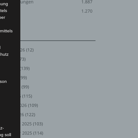
Veranstaltungen
1.887
mung
tels
Welt
1.270
ber
mittels
Archiv
d
August 2026
(12)
chutz
Juli 2026
(73)
Juni 2026
(139)
Mai 2026
(99)
rson
April 2026
(99)
März 2026
(115)
Februar 2026
(109)
Januar 2026
(122)
Dezember 2025
(103)
z-
November 2025
(114)
g soll