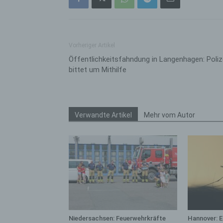
bez
wir
Zuv
Pe
Vorheriger Artikel
f
Öffentlichkeitsfahndung in Langenhagen: Poliz
Ps
bittet um Mithilfe
We
zus
zu
au
Verwandte Artikel
Mehr vom Autor
unt
ide
g)
Ve
Ver
ode
ge
pe
Niedersachsen: Feuerwehrkräfte
Hannover: 
Ver