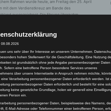
ichem Rahmen wurde heute, am Freitag den 25. April
n mit dem Verdienstkreuz am Bande des
chland ausgezeichnet. Die Ehrung übernahm
r Region Hannover und würdigte damit ein
erk, das seit über fünf Jahrzehnten den Umwelt-
enschutzerklärung
nschaft in der Region prägt.
: 08.08.2026
Natur und der Gemeinschaft
euen uns sehr über Ihr Interesse an unserem Unternehmen. Datenschu
besonders hohen Stellenwert für die Geschäftsleitung. Eine Nutzung d
t nur über Naturschutz spricht, sondern ihn lebt – mit
etseiten ist grundsätzlich ohne jede Angabe personenbezogener Daten
h. Sofern eine betroffene Person besondere Services unseres
. Bereits 1973 begann sein Engagement im Natur- und
nehmens über unsere Internetseite in Anspruch nehmen möchte, könnt
agen. Mit großer Begeisterung und Fachkenntnis
 eine Verarbeitung personenbezogener Daten erforderlich werden. Ist 
nsräumen, Tier- und Pflanzenarten ein und motivierte
eitung personenbezogener Daten erforderlich und besteht für eine sol
eitung keine gesetzliche Grundlage, holen wir generell eine Einwilligun
fenen Person ein.
tadt Langenhagen hinterlassen. Hier wurde er zu einer
rarbeitung personenbezogener Daten, beispielsweise des Namens, de
chutz. Mit einem feinen Gespür für ökologische
ift, E-Mail-Adresse oder Telefonnummer einer betroffenen Person, erfo