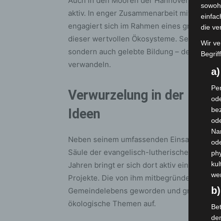
Auch in den Mooren der Hannoverschen Moo
sowohl
aktiv. In enger Zusammenarbeit mit Schulen
einfac
engagiert sich im Rahmen eines großangel
die ve
dieser wertvollen Ökosysteme. Seine Einsät
Wir ve
sondern auch gelebte Bildung – denn er ver
Begrif
verwandeln.
a
Per
Verwurzelung in der Kirc
ode
bez
Ideen
ode
Na
Neben seinem umfassenden Einsatz für die 
od
Säule der evangelisch-lutherischen St. Pa
phy
kul
Jahren bringt er sich dort aktiv ein – als K
we
Projekte. Die von ihm mitbegründeten „Abe
b)
Gemeindelebens geworden und greifen regel
ökologische Themen auf.
Bet
de