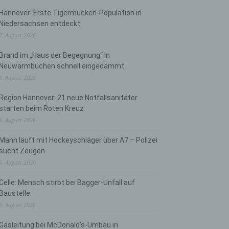
Hannover: Erste Tigermücken-Population in
Niedersachsen entdeckt
7. August 2026
Brand im „Haus der Begegnung“ in
Neuwarmbüchen schnell eingedämmt
6. August 2026
Region Hannover: 21 neue Notfallsanitäter
starten beim Roten Kreuz
5. August 2026
Mann läuft mit Hockeyschläger über A7 – Polizei
sucht Zeugen
5. August 2026
Celle: Mensch stirbt bei Bagger-Unfall auf
Baustelle
5. August 2026
Gasleitung bei McDonald’s-Umbau in