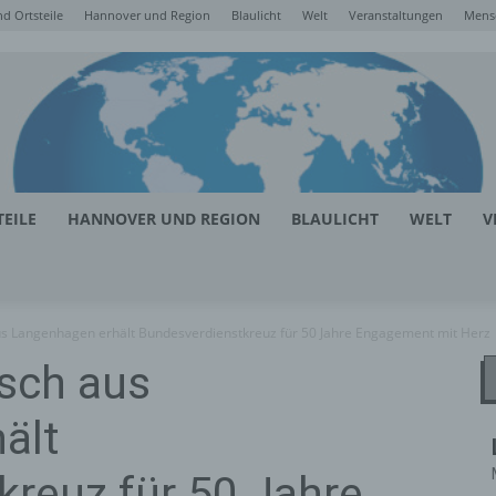
d Ortsteile
Hannover und Region
Blaulicht
Welt
Veranstaltungen
Mens
EILE
HANNOVER UND REGION
BLAULICHT
WELT
V
us Langenhagen erhält Bundesverdienstkreuz für 50 Jahre Engagement mit Herz
sch aus
ält
reuz für 50 Jahre