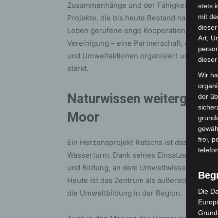
Zusammenhänge und der Fähigkeit, Mensche
stets 
mit de
Projekte, die bis heute Bestand haben. Ein 
dieser
Leben gerufene enge Kooperation zwische
Art, U
Vereinigung – eine Partnerschaft, die seit
person
und Umweltaktionen organisiert und damit 
dieser
stärkt.
Wir ha
organ
Naturwissen weitergeben
der üb
sicher
Moor
grunds
gewähr
frei, 
Ein Herzensprojekt Ratschs ist das Natur
telefo
Wasserturm. Dank seines Einsatzes wurde 
und Bildung, an dem Umweltwissen anschaul
Beg
Heute ist das Zentrum als außerschulischer L
Die Da
die Umweltbildung in der Region.
Europä
Grund