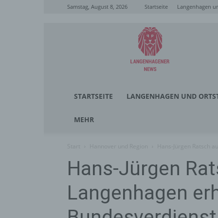
Samstag, August 8, 2026
Startseite
Langenhagen un
Langenhagener
News
STARTSEITE
LANGENHAGEN UND ORTST
MEHR
Start
Hannover und Region
Hans-Jürgen Ratsch a
Hans-Jürgen Rat
Langenhagen erh
Bundesverdienstk