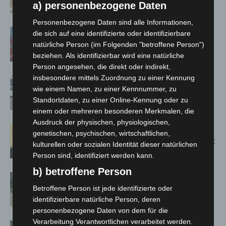
a) personenbezogene Daten
Jacques’ Wein-Depot Isernhagen
Personenbezogene Daten sind alle Informationen,
A2: Zweite Turbobaustelle startet
die sich auf eine identifizierte oder identifizierbare
zwischen Hannover-West und
natürliche Person (im Folgenden "betroffene Person")
Bothfeld
beziehen. Als identifizierbar wird eine natürliche
Person angesehen, die direkt oder indirekt,
insbesondere mittels Zuordnung zu einer Kennung
Niedersachsen: Feuerwehrkräfte
wie einem Namen, zu einer Kennnummer, zu
kehren nach Waldbrandeinsatz aus
Standortdaten, zu einer Online-Kennung oder zu
Spanien zurück
einem oder mehreren besonderen Merkmalen, die
Ausdruck der physischen, physiologischen,
Hannover: Erste Tigermücken-
genetischen, psychischen, wirtschaftlichen,
Population in Niedersachsen entdeckt
kulturellen oder sozialen Identität dieser natürlichen
Person sind, identifiziert werden kann.
b) betroffene Person
Brand im „Haus der Begegnung“ in
Neuwarmbüchen schnell eingedämmt
Betroffene Person ist jede identifizierte oder
identifizierbare natürliche Person, deren
personenbezogene Daten von dem für die
Verarbeitung Verantwortlichen verarbeitet werden.