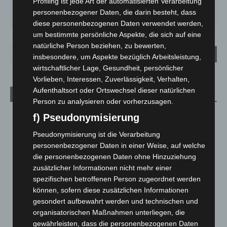
Profiling ist jede Art der automatisierten Verarbeitung
SO.
MO.
DI.
MI.
DO.
personenbezogener Daten, die darin besteht, dass
33
°
27
°
23
°
26
°
28
°
diese personenbezogenen Daten verwendet werden,
um bestimmte persönliche Aspekte, die sich auf eine
natürliche Person beziehen, zu bewerten,
insbesondere, um Aspekte bezüglich Arbeitsleistung,
wirtschaftlicher Lage, Gesundheit, persönlicher
Vorlieben, Interessen, Zuverlässigkeit, Verhalten,
Aufenthaltsort oder Ortswechsel dieser natürlichen
Aktuelle Beiträge
Person zu analysieren oder vorherzusagen.
Kunst trifft Weingenuss: Barbara-Susann Mehring zeigt ihre
f) Pseudonymisierung
Werke im Jacques’ Wein-Depot Isernhagen
Pseudonymisierung ist die Verarbeitung
8. August 2026
personenbezogener Daten in einer Weise, auf welche
A2: Zweite Turbobaustelle startet zwischen Hannover-West
die personenbezogenen Daten ohne Hinzuziehung
und Bothfeld
zusätzlicher Informationen nicht mehr einer
8. August 2026
spezifischen betroffenen Person zugeordnet werden
können, sofern diese zusätzlichen Informationen
Niedersachsen: Feuerwehrkräfte kehren nach
gesondert aufbewahrt werden und technischen und
Waldbrandeinsatz aus Spanien zurück
organisatorischen Maßnahmen unterliegen, die
7. August 2026
gewährleisten, dass die personenbezogenen Daten