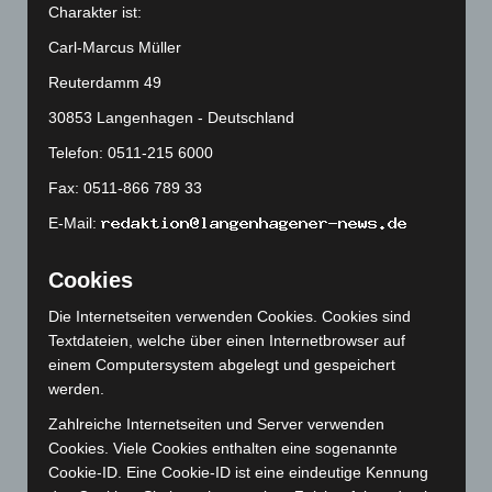
April 2025
(88)
Charakter ist:
März 2025
(111)
Carl-Marcus Müller
Februar 2025
(96)
Reuterdamm 49
Januar 2025
(88)
30853 Langenhagen - Deutschland
Dezember 2024
(89)
Telefon: 0511-215 6000
November 2024
(94)
Fax: 0511-866 789 33
Oktober 2024
(93)
E-Mail:
September 2024
(112)
August 2024
(107)
Cookies
Juli 2024
(89)
Die Internetseiten verwenden Cookies. Cookies sind
Juni 2024
(107)
Textdateien, welche über einen Internetbrowser auf
einem Computersystem abgelegt und gespeichert
Mai 2024
(149)
werden.
April 2024
(102)
Zahlreiche Internetseiten und Server verwenden
März 2024
(103)
Cookies. Viele Cookies enthalten eine sogenannte
Februar 2024
(103)
Cookie-ID. Eine Cookie-ID ist eine eindeutige Kennung