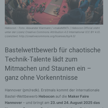
Hebocon - Foto: Alexander Klarmann / »makeMINT« / Hebocon Official steht
unter der Lizenz Creative Commons Attribution 4.0 International (CC BY 4.0).
Lizenztext: http://creativecommons.org/licenses/by/4.0/
Bastelwettbewerb für chaotische
Technik-Talente lädt zum
Mitmachen und Staunen ein –
ganz ohne Vorkenntnisse
Hannover (pm/redk). Erstmals kommt der internationale
Bastel-Wettbewerb
Hebocon
auf die
Maker Faire
Hannover
– und bringt am
23. und 24. August 2025 das