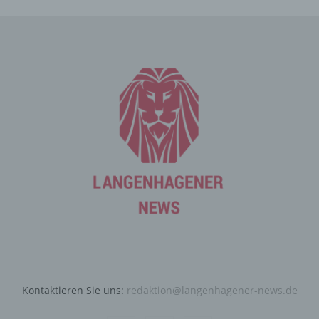
und Informationen, die der Gefahrenabwehr im Falle von
Angriffen auf unsere informationstechnologischen
Systeme dienen.
Bei der Nutzung dieser allgemeinen Daten und
Informationen ziehen wird keine Rückschlüsse auf die
betroffene Person. Diese Informationen werden vielmehr
benötigt, um (1) die Inhalte unserer Internetseite korrekt
auszuliefern, (2) die Inhalte unserer Internetseite sowie
die Werbung für diese zu optimieren, (3) die dauerhafte
Funktionsfähigkeit unserer informationstechnologischen
Systeme und der Technik unserer Internetseite zu
gewährleisten sowie (4) um Strafverfolgungsbehörden
im Falle eines Cyberangriffes die zur Strafverfolgung
notwendigen Informationen bereitzustellen. Diese
anonym erhobenen Daten und Informationen werden
durch uns daher einerseits statistisch und ferner mit dem
Ziel ausgewertet, den Datenschutz und die
Datensicherheit in unserem Unternehmen zu erhöhen,
Kontaktieren Sie uns:
redaktion@langenhagener-news.de
um letztlich ein optimales Schutzniveau für die von uns
verarbeiteten personenbezogenen Daten