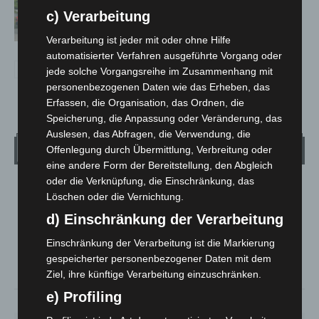
Region Hannover: 21 neue
c) Verarbeitung
Notfallsanitäter starten beim Roten
Kreuz
Verarbeitung ist jeder mit oder ohne Hilfe
automatisierter Verfahren ausgeführte Vorgang oder
jede solche Vorgangsreihe im Zusammenhang mit
personenbezogenen Daten wie das Erheben, das
Erfassen, die Organisation, das Ordnen, die
Speicherung, die Anpassung oder Veränderung, das
Auslesen, das Abfragen, die Verwendung, die
Wetter
Offenlegung durch Übermittlung, Verbreitung oder
eine andere Form der Bereitstellung, den Abgleich
oder die Verknüpfung, die Einschränkung, das
LANGENHAGEN
Löschen oder die Vernichtung.
Mäßig Bewölkt
d) Einschränkung der Verarbeitung
°
15
°
C
13.5
Einschränkung der Verarbeitung ist die Markierung
gespeicherter personenbezogener Daten mit dem
°
12.8
Ziel, ihre künftige Verarbeitung einzuschränken.
e) Profiling
79%
1.8m/s
44%