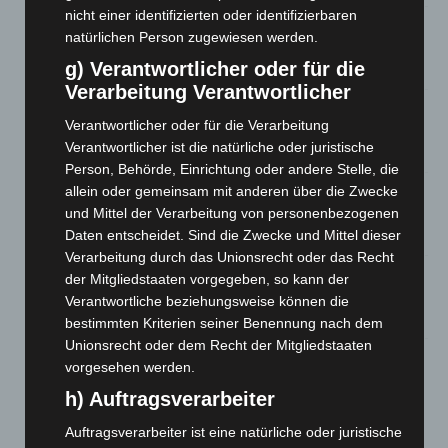
nicht einer identifizierten oder identifizierbaren
Hannover: Erste Tigermücken-Population in Niedersachsen
natürlichen Person zugewiesen werden.
entdeckt
g) Verantwortlicher oder für die
7. August 2026
Verarbeitung Verantwortlicher
Brand im „Haus der Begegnung“ in Neuwarmbüchen schnell
Verantwortlicher oder für die Verarbeitung
eingedämmt
Verantwortlicher ist die natürliche oder juristische
6. August 2026
Person, Behörde, Einrichtung oder andere Stelle, die
Region Hannover: 21 neue Notfallsanitäter starten beim
allein oder gemeinsam mit anderen über die Zwecke
Roten Kreuz
und Mittel der Verarbeitung von personenbezogenen
5. August 2026
Daten entscheidet. Sind die Zwecke und Mittel dieser
Verarbeitung durch das Unionsrecht oder das Recht
Mann läuft mit Hockeyschläger über A7 – Polizei sucht
der Mitgliedstaaten vorgegeben, so kann der
Zeugen
Verantwortliche beziehungsweise können die
5. August 2026
bestimmten Kriterien seiner Benennung nach dem
Unionsrecht oder dem Recht der Mitgliedstaaten
Celle: Mensch stirbt bei Bagger-Unfall auf Baustelle
vorgesehen werden.
5. August 2026
h) Auftragsverarbeiter
Auftragsverarbeiter ist eine natürliche oder juristische