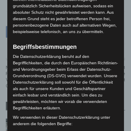
grundsätzlich Sicherheitslücken aufweisen, sodass ein
absoluter Schutz nicht gewährleistet werden kann. Aus
diesem Grund steht es jeder betroffenen Person frei,
personenbezogene Daten auch auf alternativen Wegen,
beispielsweise telefonisch, an uns zu übermitteln.
Begriffsbestimmungen
Die Datenschutzerklärung beruht auf den
Vorheriger Artikel
Nächster Artikel
Begrifflichkeiten, die durch den Europäischen Richtlinien-
Neue Calisthenics-
Stadt Langenhagen begrüßt
und Verordnungsgeber beim Erlass der Datenschutz-
Fitnessanlage im Volkspark
sieben neue Nachwuchskräfte
Grundverordnung (DS-GVO) verwendet wurden. Unsere
Vinnhorst lädt zum Training im
zum Ausbildungsstart
Datenschutzerklärung soll sowohl für die Öffentlichkeit
Grünen ein
als auch für unsere Kunden und Geschäftspartner
einfach lesbar und verständlich sein. Um dies zu
gewährleisten, möchten wir vorab die verwendeten
Verwandte Artikel
Mehr vom Autor
Begrifflichkeiten erläutern.
Wir verwenden in dieser Datenschutzerklärung unter
Kunst trifft Weingenuss: Barbara-
anderem die folgenden Begriffe:
Susann Mehring zeigt ihre Werke im