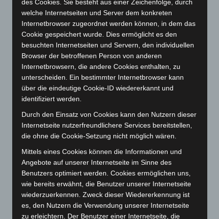
des Cookies. Sie besteht aus einer Zeichenfolge, durch
Januar 2024
(111)
welche Internetseiten und Server dem konkreten
Dezember 2023
(130)
Internetbrowser zugeordnet werden können, in dem das
Cookie gespeichert wurde. Dies ermöglicht es den
November 2023
(130)
besuchten Internetseiten und Servern, den individuellen
Oktober 2023
(114)
Browser der betroffenen Person von anderen
September 2023
(133)
Internetbrowsern, die andere Cookies enthalten, zu
unterscheiden. Ein bestimmter Internetbrowser kann
August 2023
(134)
über die eindeutige Cookie-ID wiedererkannt und
Juli 2023
(118)
identifiziert werden.
Juni 2023
(142)
Durch den Einsatz von Cookies kann den Nutzern dieser
Mai 2023
(139)
Internetseite nutzerfreundlichere Services bereitstellen,
die ohne die Cookie-Setzung nicht möglich wären.
April 2023
(155)
Mittels eines Cookies können die Informationen und
März 2023
(174)
Angebote auf unserer Internetseite im Sinne des
Februar 2023
(154)
Benutzers optimiert werden. Cookies ermöglichen uns,
Januar 2023
(140)
wie bereits erwähnt, die Benutzer unserer Internetseite
wiederzuerkennen. Zweck dieser Wiedererkennung ist
Dezember 2022
(130)
es, den Nutzern die Verwendung unserer Internetseite
November 2022
(167)
zu erleichtern. Der Benutzer einer Internetseite, die