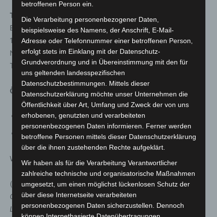
betroffenen Person ein.
Tickets:
Die Verarbeitung personenbezogener Daten,
Erwachsene: 24 Euro · Ermäßigt: 19 Euro · Kinder unter
beispielsweise des Namens, der Anschrift, E-Mail-
10 Jahren: Eintritt frei
Adresse oder Telefonnummer einer betroffenen Person,
erfolgt stets im Einklang mit der Datenschutz-
Nur bargeldlos erhältlich im Onlineshop oder an der
Grundverordnung und in Übereinstimmung mit den für
Tageskasse.
uns geltenden landesspezifischen
Datenschutzbestimmungen. Mittels dieser
Öffnungszeiten der Maker Faire Hannover:
Datenschutzerklärung möchte unser Unternehmen die
Öffentlichkeit über Art, Umfang und Zweck der von uns
Samstag: 10:00–18:00 Uhr
erhobenen, genutzten und verarbeiteten
personenbezogenen Daten informieren. Ferner werden
Sonntag: 10:00–17:00 Uhr
betroffene Personen mittels dieser Datenschutzerklärung
über die ihnen zustehenden Rechte aufgeklärt.
Weitere Infos:
www.maker-faire.de
Wir haben als für die Verarbeitung Verantwortlicher
zahlreiche technische und organisatorische Maßnahmen
(
Hebocon Official steht unter der Lizenz Creative
umgesetzt, um einen möglichst lückenlosen Schutz der
über diese Internetseite verarbeiteten
Commons Attribution 4.0 International (CC BY 4.0).
personenbezogenen Daten sicherzustellen. Dennoch
Lizenztext: http://creativecommons.org/licenses/by/4.0/
)
können Internetbasierte Datenübertragungen