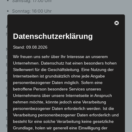
Samstag: 17:00 Uhr
Sonntag: 16:00 Uhr
Anmeldung
ist online möglich unter:
https://www.hebocon.io/wettbewerbe/hannover-2025/
Datenschutzerklärung
Stand: 09.08.2026
Mit Hebocon möchten die Veranstalter technisches
Basteln auf spielerische Weise fördern und
Wir freuen uns sehr über Ihr Interesse an unserem
Unternehmen. Datenschutz hat einen besonders hohen
Berührungsängste abbauen. „Es geht darum, einfach
Stellenwert für die Geschäftsleitung. Eine Nutzung der
auszuprobieren und den Mut zu haben, Dinge unperfekt
Internetseiten ist grundsätzlich ohne jede Angabe
anzugehen”, sagt Bachfeld. Bewertet werden nicht nur
personenbezogener Daten möglich. Sofern eine
die Kämpfe, sondern auch der Bauprozess und die
betroffene Person besondere Services unseres
kreative Umsetzung.
Unternehmens über unsere Internetseite in Anspruch
nehmen möchte, könnte jedoch eine Verarbeitung
personenbezogener Daten erforderlich werden. Ist die
Teilnahmebedingungen:
Verarbeitung personenbezogener Daten erforderlich und
Die Teilnahme am Hebocon ist kostenlos – ein gültiges
besteht für eine solche Verarbeitung keine gesetzliche
Maker Faire-Ticket ist Voraussetzung.
Grundlage, holen wir generell eine Einwilligung der