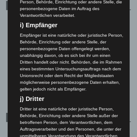
Person, Behörde, Einrichtung oder andere Stelle, die
Kategorien
personenbezogene Daten im Auftrag des
Verantwortlichen verarbeitet.
Blaulicht
2.799
i) Empfänger
Corona-News
712
Empfänger ist eine natürliche oder juristische Person,
Hannover und Region
5.039
Behörde, Einrichtung oder andere Stelle, der
Langenhagen und Ortsteile
3.252
personenbezogene Daten offengelegt werden,
Leserbriefe
1
unabhängig davon, ob es sich bei ihr um einen
Dritten handelt oder nicht. Behörden, die im Rahmen
Menschen
2
eines bestimmten Untersuchungsauftrags nach dem
Über uns
1
Unionsrecht oder dem Recht der Mitgliedstaaten
möglicherweise personenbezogene Daten erhalten,
Veranstaltungen
1.888
gelten jedoch nicht als Empfänger.
Welt
1.271
j) Dritter
Dritter ist eine natürliche oder juristische Person,
Behörde, Einrichtung oder andere Stelle außer der
Archiv
betroffenen Person, dem Verantwortlichen, dem
Auftragsverarbeiter und den Personen, die unter der
August 2026
(14)
unmittelbaren Verantwortung des Verantwortlichen