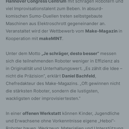
Hannover Congress Centrum
mit schrägen Robotern und
viel Improvisationstalent zum Beben. In absurd-
komischen Sumo-Duellen treten selbstgebaute
Maschinen aus Elektroschrott gegeneinander an.
Veranstaltet wird der Wettbewerb vom
Make-Magazin
in
Kooperation mit
makeMINT
.
Unter dem Motto
„Je schräger, desto besser”
messen
sich die teilnehmenden Roboter weniger in Effizienz als
in Originalität und Unterhaltungswert. „Es zählt die Idee –
nicht die Präzision”, erklärt
Daniel Bachfeld
,
Chefredakteur des Make-Magazins. „Oft gewinnen nicht
die stärksten Roboter, sondern die lustigsten,
wackligsten oder improvisiertesten.”
In einer
offenen Werkstatt
können Kinder, Jugendliche
und Erwachsene ohne Vorkenntnisse eigene „Heboi”-
Roboter bauen. Werkzeug, Materialien und Unterstützung