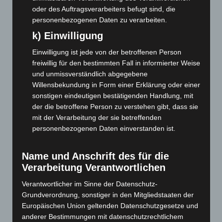
Juli 2026
(73)
oder des Auftragsverarbeiters befugt sind, die
Juni 2026
(139)
personenbezogenen Daten zu verarbeiten.
Mai 2026
(99)
k) Einwilligung
April 2026
(99)
Einwilligung ist jede von der betroffenen Person
freiwillig für den bestimmten Fall in informierter Weise
März 2026
(115)
und unmissverständlich abgegebene
Februar 2026
(109)
Willensbekundung in Form einer Erklärung oder einer
Januar 2026
(122)
sonstigen eindeutigen bestätigenden Handlung, mit
der die betroffene Person zu verstehen gibt, dass sie
Dezember 2025
(103)
mit der Verarbeitung der sie betreffenden
November 2025
(114)
personenbezogenen Daten einverstanden ist.
Oktober 2025
(112)
September 2025
(93)
Name und Anschrift des für die
Verarbeitung Verantwortlichen
August 2025
(90)
Juli 2025
(90)
Verantwortlicher im Sinne der Datenschutz-
Grundverordnung, sonstiger in den Mitgliedstaaten der
Juni 2025
(103)
Europäischen Union geltenden Datenschutzgesetze und
Mai 2025
(112)
anderer Bestimmungen mit datenschutzrechtlichem