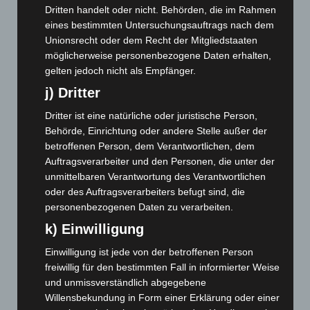
Juni 2025
(103)
Dritten handelt oder nicht. Behörden, die im Rahmen
Mai 2025
(112)
eines bestimmten Untersuchungsauftrags nach dem
Unionsrecht oder dem Recht der Mitgliedstaaten
April 2025
(88)
möglicherweise personenbezogene Daten erhalten,
März 2025
(111)
gelten jedoch nicht als Empfänger.
Februar 2025
(96)
j) Dritter
Januar 2025
(88)
Dritter ist eine natürliche oder juristische Person,
Dezember 2024
(89)
Behörde, Einrichtung oder andere Stelle außer der
betroffenen Person, dem Verantwortlichen, dem
November 2024
(94)
Auftragsverarbeiter und den Personen, die unter der
Oktober 2024
(93)
unmittelbaren Verantwortung des Verantwortlichen
September 2024
(112)
oder des Auftragsverarbeiters befugt sind, die
personenbezogenen Daten zu verarbeiten.
August 2024
(107)
k) Einwilligung
Juli 2024
(89)
Juni 2024
(107)
Einwilligung ist jede von der betroffenen Person
freiwillig für den bestimmten Fall in informierter Weise
Mai 2024
(149)
und unmissverständlich abgegebene
April 2024
(102)
Willensbekundung in Form einer Erklärung oder einer