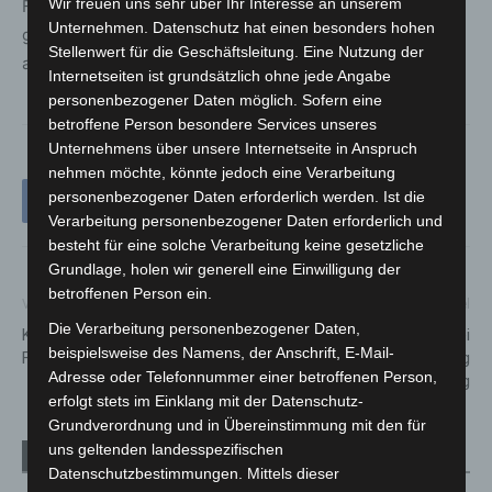
Wir freuen uns sehr über Ihr Interesse an unserem
Feuer oder beim Grillen im Freien ist größte Vorsicht
Unternehmen. Datenschutz hat einen besonders hohen
geboten – schon ein einzelner Funke kann einen Brand
Stellenwert für die Geschäftsleitung. Eine Nutzung der
auslösen.
Internetseiten ist grundsätzlich ohne jede Angabe
personenbezogener Daten möglich. Sofern eine
betroffene Person besondere Services unseres
Unternehmens über unsere Internetseite in Anspruch
nehmen möchte, könnte jedoch eine Verarbeitung
personenbezogener Daten erforderlich werden. Ist die
Verarbeitung personenbezogener Daten erforderlich und
besteht für eine solche Verarbeitung keine gesetzliche
Grundlage, holen wir generell eine Einwilligung der
betroffenen Person ein.
Vorheriger Artikel
Nächster Artikel
Die Verarbeitung personenbezogener Daten,
Kleine Zecken, große Gefahr:
Carport in Flammen: Polizei
beispielsweise des Namens, der Anschrift, E-Mail-
FSME-Schutz jetzt überprüfen
ermittelt wegen Brandstiftung
Adresse oder Telefonnummer einer betroffenen Person,
in Langenhagen-Schulenburg
erfolgt stets im Einklang mit der Datenschutz-
Grundverordnung und in Übereinstimmung mit den für
uns geltenden landesspezifischen
Verwandte Artikel
Mehr vom Autor
Datenschutzbestimmungen. Mittels dieser