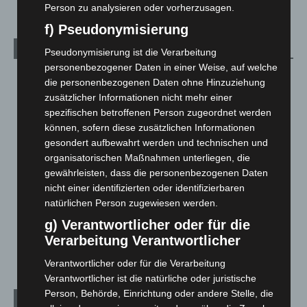
Person zu analysieren oder vorherzusagen.
f) Pseudonymisierung
Kategorien
Pseudonymisierung ist die Verarbeitung
personenbezogener Daten in einer Weise, auf welche
Blaulicht
2.799
die personenbezogenen Daten ohne Hinzuziehung
zusätzlicher Informationen nicht mehr einer
Corona-News
712
spezifischen betroffenen Person zugeordnet werden
Hannover und Region
5.039
können, sofern diese zusätzlichen Informationen
Langenhagen und Ortsteile
3.252
gesondert aufbewahrt werden und technischen und
organisatorischen Maßnahmen unterliegen, die
Leserbriefe
1
gewährleisten, dass die personenbezogenen Daten
Menschen
2
nicht einer identifizierten oder identifizierbaren
Über uns
1
natürlichen Person zugewiesen werden.
Veranstaltungen
1.889
g) Verantwortlicher oder für die
Verarbeitung Verantwortlicher
Welt
1.272
Verantwortlicher oder für die Verarbeitung
Verantwortlicher ist die natürliche oder juristische
Person, Behörde, Einrichtung oder andere Stelle, die
Archiv