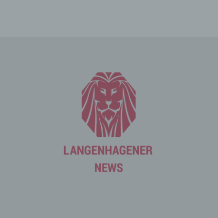
Die betroffene Person kann die Setzung von Cookies
durch unsere Internetseite jederzeit mittels einer
entsprechenden Einstellung des genutzten
Internetbrowsers verhindern und damit der Setzung von
Cookies dauerhaft widersprechen. Ferner können
bereits gesetzte Cookies jederzeit über einen
Internetbrowser oder andere Softwareprogramme
gelöscht werden. Dies ist in allen gängigen
Internetbrowsern möglich. Deaktiviert die betroffene
Person die Setzung von Cookies in dem genutzten
Internetbrowser, sind unter Umständen nicht alle
Funktionen unserer Internetseite vollumfänglich nutzbar.
Erfassung von allgemeinen Daten
und Informationen
Die Internetseite erfasst mit jedem Aufruf der
Internetseite durch eine betroffene Person oder ein
automatisiertes System eine Reihe von allgemeinen
Daten und Informationen. Diese allgemeinen Daten und