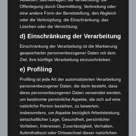
und Bothfeld
Offenlegung durch Übermittlung, Verbreitung oder
8. August 2026
eine andere Form der Bereitstellung, den Abgleich
Niedersachsen: Feuerwehrkräfte kehren nach
oder die Verknüpfung, die Einschränkung, das
Waldbrandeinsatz aus Spanien zurück
Löschen oder die Vernichtung.
7. August 2026
d) Einschränkung der Verarbeitung
Hannover: Erste Tigermücken-Population in Niedersachsen
Einschränkung der Verarbeitung ist die Markierung
entdeckt
gespeicherter personenbezogener Daten mit dem
7. August 2026
Ziel, ihre künftige Verarbeitung einzuschränken.
e) Profiling
Brand im „Haus der Begegnung“ in Neuwarmbüchen schnell
eingedämmt
Profiling ist jede Art der automatisierten Verarbeitung
6. August 2026
personenbezogener Daten, die darin besteht, dass
diese personenbezogenen Daten verwendet werden,
Region Hannover: 21 neue Notfallsanitäter starten beim
um bestimmte persönliche Aspekte, die sich auf eine
Roten Kreuz
natürliche Person beziehen, zu bewerten,
5. August 2026
insbesondere, um Aspekte bezüglich Arbeitsleistung,
wirtschaftlicher Lage, Gesundheit, persönlicher
Mann läuft mit Hockeyschläger über A7 – Polizei sucht
Vorlieben, Interessen, Zuverlässigkeit, Verhalten,
Zeugen
Aufenthaltsort oder Ortswechsel dieser natürlichen
5. August 2026