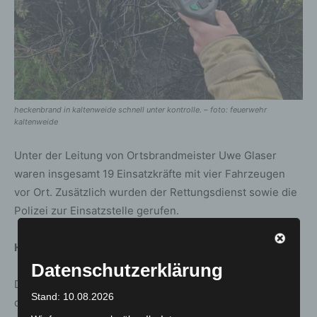
heckenbrand in kaltenweide schnell unter kontrolle. – foto: feuerwehr
kaltenweide
Unter der Leitung von Ortsbrandmeister Uwe Glaser
waren insgesamt 19 Einsatzkräfte mit vier Fahrzeugen
vor Ort. Zusätzlich wurden der Rettungsdienst sowie die
Polizei zur Einsatzstelle gerufen.
Hinweis:
Datenschutzerklärung
Die anhaltende Trockenheit sorgt bereits jetzt für eine
Stand: 10.08.2026
deutlich erhöhte Brandgefahr. Beim Umgang mit offenem