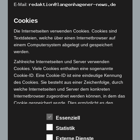
Dezember 2022
(130)
E-Mail:
November 2022
(167)
Cookies
Oktober 2022
(166)
September 2022
(205)
Die Internetseiten verwenden Cookies. Cookies sind
Textdateien, welche über einen Internetbrowser auf
August 2022
(166)
einem Computersystem abgelegt und gespeichert
Juli 2022
(133)
werden.
Juni 2022
(167)
Zahlreiche Internetseiten und Server verwenden
Mai 2022
(177)
Cookies. Viele Cookies enthalten eine sogenannte
Cookie-ID. Eine Cookie-ID ist eine eindeutige Kennung
April 2022
(198)
des Cookies. Sie besteht aus einer Zeichenfolge, durch
März 2022
(221)
welche Internetseiten und Server dem konkreten
Internetbrowser zugeordnet werden können, in dem das
Februar 2022
(189)
Cookie gespeichert wurde. Dies ermöglicht es den
Januar 2022
(190)
besuchten Internetseiten und Servern, den individuellen
Dezember 2021
(204)
Browser der betroffenen Person von anderen
Essenziell
Internetbrowsern, die andere Cookies enthalten, zu
November 2021
(215)
Statistik
unterscheiden. Ein bestimmter Internetbrowser kann
Oktober 2021
(171)
über die eindeutige Cookie-ID wiedererkannt und
Externe Dienste