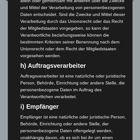
allein oder gemeinsam mit anderen über die Zwecke
und Mittel der Verarbeitung von personenbezogenen
August 2026
(15)
Daten entscheidet. Sind die Zwecke und Mittel dieser
Juli 2026
(73)
Verarbeitung durch das Unionsrecht oder das Recht
der Mitgliedstaaten vorgegeben, so kann der
Juni 2026
(139)
Verantwortliche beziehungsweise können die
Mai 2026
(99)
bestimmten Kriterien seiner Benennung nach dem
April 2026
(99)
Unionsrecht oder dem Recht der Mitgliedstaaten
vorgesehen werden.
März 2026
(115)
h) Auftragsverarbeiter
Februar 2026
(109)
Januar 2026
(122)
Auftragsverarbeiter ist eine natürliche oder juristische
Person, Behörde, Einrichtung oder andere Stelle, die
Dezember 2025
(103)
personenbezogene Daten im Auftrag des
November 2025
(114)
Verantwortlichen verarbeitet.
Oktober 2025
(112)
i) Empfänger
September 2025
(93)
Empfänger ist eine natürliche oder juristische Person,
August 2025
(90)
Behörde, Einrichtung oder andere Stelle, der
personenbezogene Daten offengelegt werden,
Juli 2025
(90)
unabhängig davon, ob es sich bei ihr um einen