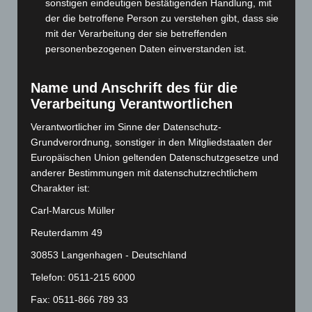
sonstigen eindeutigen bestätigenden Handlung, mit
März 2024
(103)
der die betroffene Person zu verstehen gibt, dass sie
Februar 2024
(103)
mit der Verarbeitung der sie betreffenden
Januar 2024
(111)
personenbezogenen Daten einverstanden ist.
Dezember 2023
(130)
Name und Anschrift des für die
November 2023
(130)
Verarbeitung Verantwortlichen
Oktober 2023
(114)
Verantwortlicher im Sinne der Datenschutz-
September 2023
(133)
Grundverordnung, sonstiger in den Mitgliedstaaten der
August 2023
(134)
Europäischen Union geltenden Datenschutzgesetze und
Juli 2023
(118)
anderer Bestimmungen mit datenschutzrechtlichem
Charakter ist:
Juni 2023
(142)
Carl-Marcus Müller
Mai 2023
(139)
Reuterdamm 49
April 2023
(155)
März 2023
(174)
30853 Langenhagen - Deutschland
Februar 2023
(154)
Telefon: 0511-215 6000
Januar 2023
(140)
Fax: 0511-866 789 33