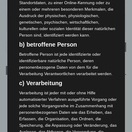
Standortdaten, zu einer Online-Kennung oder zu
53%
1.3m/s
72%
einem oder mehreren besonderen Merkmalen, die
Ausdruck der physischen, physiologischen,
MO.
DI.
MI.
DO.
FR.
genetischen, psychischen, wirtschaftlichen,
27
°
25
°
26
°
30
°
34
°
kulturellen oder sozialen Identität dieser natürlichen
Person sind, identifiziert werden kann.
b) betroffene Person
Betroffene Person ist jede identifizierte oder
identifizierbare natürliche Person, deren
personenbezogene Daten von dem für die
Aktuelle Beiträge
Verarbeitung Verantwortlichen verarbeitet werden.
c) Verarbeitung
M’era Luna 2026: 25.000 Fans feiern in Hildesheim
10. August 2026
Verarbeitung ist jeder mit oder ohne Hilfe
automatisierter Verfahren ausgeführte Vorgang oder
Kunst trifft Weingenuss: Barbara-Susann Mehring zeigt ihre
jede solche Vorgangsreihe im Zusammenhang mit
Werke im Jacques’ Wein-Depot Isernhagen
personenbezogenen Daten wie das Erheben, das
8. August 2026
Erfassen, die Organisation, das Ordnen, die
Speicherung, die Anpassung oder Veränderung, das
A2: Zweite Turbobaustelle startet zwischen Hannover-West
Auslesen, das Abfragen, die Verwendung, die