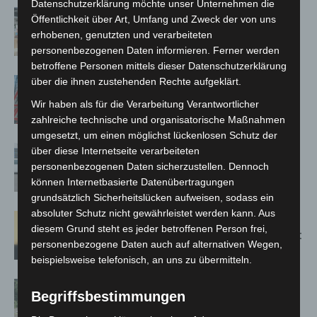
Datenschutzerklärung möchte unser Unternehmen die
Kunst trifft Weingenuss: Barbara-
Öffentlichkeit über Art, Umfang und Zweck der von uns
Susann Mehring zeigt ihre Werke im
erhobenen, genutzten und verarbeiteten
Jacques’ Wein-Depot Isernhagen
personenbezogenen Daten informieren. Ferner werden
betroffene Personen mittels dieser Datenschutzerklärung
über die ihnen zustehenden Rechte aufgeklärt.
A2: Zweite Turbobaustelle startet
zwischen Hannover-West und
Wir haben als für die Verarbeitung Verantwortlicher
Bothfeld
zahlreiche technische und organisatorische Maßnahmen
umgesetzt, um einen möglichst lückenlosen Schutz der
Niedersachsen: Feuerwehrkräfte
über diese Internetseite verarbeiteten
kehren nach Waldbrandeinsatz aus
personenbezogenen Daten sicherzustellen. Dennoch
können Internetbasierte Datenübertragungen
Spanien zurück
grundsätzlich Sicherheitslücken aufweisen, sodass ein
absoluter Schutz nicht gewährleistet werden kann. Aus
Hannover: Erste Tigermücken-
diesem Grund steht es jeder betroffenen Person frei,
Population in Niedersachsen entdeckt
personenbezogene Daten auch auf alternativen Wegen,
beispielsweise telefonisch, an uns zu übermitteln.
Brand im „Haus der Begegnung“ in
Begriffsbestimmungen
Neuwarmbüchen schnell eingedämmt