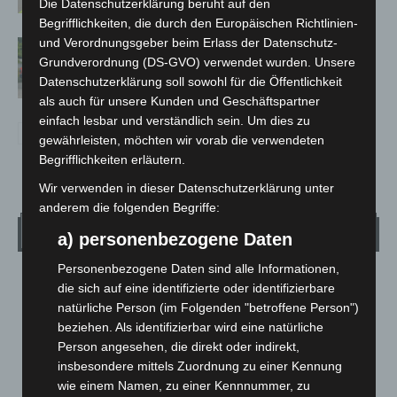
Die Datenschutzerklärung beruht auf den
Begrifflichkeiten, die durch den Europäischen Richtlinien-
und Verordnungsgeber beim Erlass der Datenschutz-
Region Hannover: 21 neue
Grundverordnung (DS-GVO) verwendet wurden. Unsere
Notfallsanitäter starten beim Roten
Datenschutzerklärung soll sowohl für die Öffentlichkeit
Kreuz
als auch für unsere Kunden und Geschäftspartner
einfach lesbar und verständlich sein. Um dies zu
gewährleisten, möchten wir vorab die verwendeten
Begrifflichkeiten erläutern.
Wir verwenden in dieser Datenschutzerklärung unter
anderem die folgenden Begriffe:
Wetter
a) personenbezogene Daten
Personenbezogene Daten sind alle Informationen,
LANGENHAGEN
die sich auf eine identifizierte oder identifizierbare
natürliche Person (im Folgenden "betroffene Person")
Überwiegend Bewölkt
beziehen. Als identifizierbar wird eine natürliche
°
24.5
°
C
23.5
Person angesehen, die direkt oder indirekt,
insbesondere mittels Zuordnung zu einer Kennung
°
22.2
wie einem Namen, zu einer Kennnummer, zu