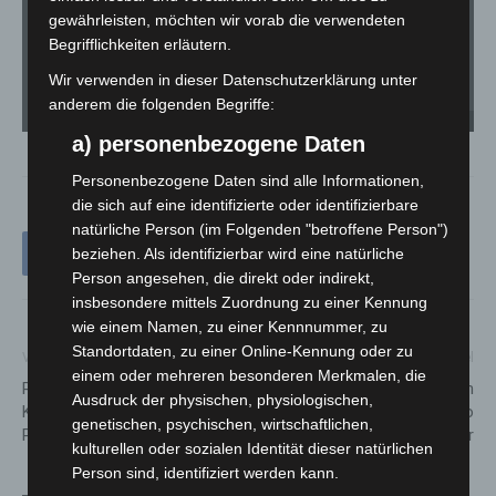
gewährleisten, möchten wir vorab die verwendeten
Begrifflichkeiten erläutern.
Wir verwenden in dieser Datenschutzerklärung unter
anderem die folgenden Begriffe:
Maxi Mix Salonlöwen - Quelle: MIMUSE / Foto: Claudia Hauf
a) personenbezogene Daten
Personenbezogene Daten sind alle Informationen,
die sich auf eine identifizierte oder identifizierbare
natürliche Person (im Folgenden "betroffene Person")
beziehen. Als identifizierbar wird eine natürliche
Person angesehen, die direkt oder indirekt,
insbesondere mittels Zuordnung zu einer Kennung
wie einem Namen, zu einer Kennnummer, zu
Standortdaten, zu einer Online-Kennung oder zu
Vorheriger Artikel
Nächster Artikel
einem oder mehreren besonderen Merkmalen, die
Rudi-Rotbein-Treffen lädt
Nachwuchs bei den Kleinen
Ausdruck der physischen, physiologischen,
Kinder zum Entdecken von
Pandas im Erlebnis-Zoo
genetischen, psychischen, wirtschaftlichen,
Pflanzenfarben ein
Hannover
kulturellen oder sozialen Identität dieser natürlichen
Person sind, identifiziert werden kann.