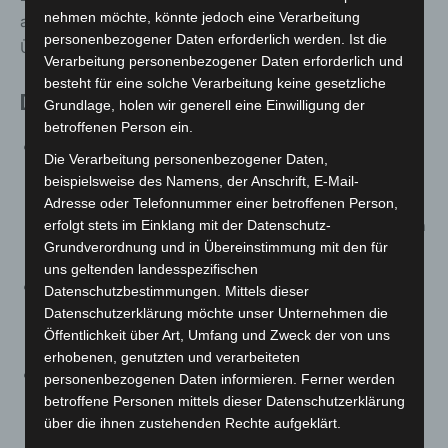
nehmen möchte, könnte jedoch eine Verarbeitung
abwechslungsreicher Abend voller Kabarett, Musik und
personenbezogener Daten erforderlich werden. Ist die
Überraschungen erwartet die Besucher.
Verarbeitung personenbezogener Daten erforderlich und
besteht für eine solche Verarbeitung keine gesetzliche
Die Künstler im Überblick
Grundlage, holen wir generell eine Einwilligung der
betroffenen Person ein.
Salonlöwen:
Die Dompteure der Salonmusikcomedy
Die Verarbeitung personenbezogener Daten,
verbinden bissigen Humor mit handgemachter Musik
beispielsweise des Namens, der Anschrift, E-Mail-
im Stil der 1920er Jahre. Mit Programmen wie
Adresse oder Telefonnummer einer betroffenen Person,
„Salonöwengebrüll“ und „Salonlöwenzahn“ begeistern
erfolgt stets im Einklang mit der Datenschutz-
Grundverordnung und in Übereinstimmung mit den für
sie weltweit auf Bühnen und Kreuzfahrtschiffen.
uns geltenden landesspezifischen
Christoph Brüske:
Vielseitiger Kabarettist und Sänger,
Datenschutzbestimmungen. Mittels dieser
bekannt aus TV- und Galaauftritten sowie dem WDR-
Datenschutzerklärung möchte unser Unternehmen die
Öffentlichkeit über Art, Umfang und Zweck der von uns
Ensemble „Westfalen haut auf die Pauke“.
erhobenen, genutzten und verarbeiteten
Fee Brembeck:
Künstlerische Wundertüte aus
personenbezogenen Daten informieren. Ferner werden
Kabarett, Slam, Literatur und Operngesang, mehrfach
betroffene Personen mittels dieser Datenschutzerklärung
über die ihnen zustehenden Rechte aufgeklärt.
ausgezeichnet, setzt humorvoll feministische Themen