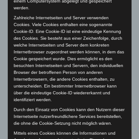
Juli 2025
(90)
einem Computersystem abgelegt und gespeichert
werden.
Juni 2025
(103)
Zahlreiche Internetseiten und Server verwenden
Mai 2025
(112)
Cookies. Viele Cookies enthalten eine sogenannte
April 2025
(88)
Cookie-ID. Eine Cookie-ID ist eine eindeutige Kennung
März 2025
(111)
des Cookies. Sie besteht aus einer Zeichenfolge, durch
welche Internetseiten und Server dem konkreten
Februar 2025
(96)
Internetbrowser zugeordnet werden können, in dem das
Januar 2025
(88)
Cookie gespeichert wurde. Dies ermöglicht es den
besuchten Internetseiten und Servern, den individuellen
Dezember 2024
(89)
Browser der betroffenen Person von anderen
November 2024
(94)
Internetbrowsern, die andere Cookies enthalten, zu
Oktober 2024
(93)
unterscheiden. Ein bestimmter Internetbrowser kann
über die eindeutige Cookie-ID wiedererkannt und
September 2024
(112)
identifiziert werden.
August 2024
(107)
Durch den Einsatz von Cookies kann den Nutzern dieser
Juli 2024
(89)
Internetseite nutzerfreundlichere Services bereitstellen,
Juni 2024
(107)
die ohne die Cookie-Setzung nicht möglich wären.
Mai 2024
(149)
Mittels eines Cookies können die Informationen und