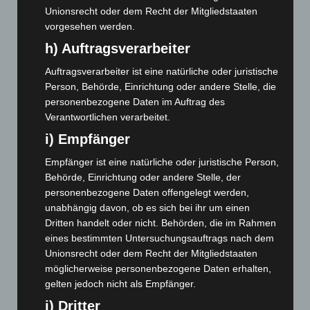
5. August 2026
Unionsrecht oder dem Recht der Mitgliedstaaten
vorgesehen werden.
Mann läuft mit Hockeyschläger über A7 – Polizei sucht
Zeugen
h) Auftragsverarbeiter
5. August 2026
Auftragsverarbeiter ist eine natürliche oder juristische
Person, Behörde, Einrichtung oder andere Stelle, die
Celle: Mensch stirbt bei Bagger-Unfall auf Baustelle
personenbezogene Daten im Auftrag des
5. August 2026
Verantwortlichen verarbeitet.
Gasleitung bei McDonald’s-Umbau in Langenhagen
i) Empfänger
beschädigt
Empfänger ist eine natürliche oder juristische Person,
5. August 2026
Behörde, Einrichtung oder andere Stelle, der
personenbezogene Daten offengelegt werden,
Anklage nach Abschaltung von „Archetyp Market“ erhoben
unabhängig davon, ob es sich bei ihr um einen
3. August 2026
Dritten handelt oder nicht. Behörden, die im Rahmen
Hannover: Polizei stoppt 166 Trunkenheitsfahrten bei
eines bestimmten Untersuchungsauftrags nach dem
Großkontrolle
Unionsrecht oder dem Recht der Mitgliedstaaten
2. August 2026
möglicherweise personenbezogene Daten erhalten,
gelten jedoch nicht als Empfänger.
Hannover Klassik Open Air 2026: Französische Oper im
j) Dritter
Maschpark