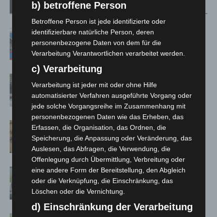
b) betroffene Person
Verwandte Artikel
Mehr vom Autor
Betroffene Person ist jede identifizierte oder
Mann läuft mit Hockeyschläger über
identifizierbare natürliche Person, deren
A7 – Polizei sucht Zeugen
personenbezogene Daten von dem für die
Verarbeitung Verantwortlichen verarbeitet werden.
c) Verarbeitung
Gasleitung bei McDonald’s-Umbau in
Verarbeitung ist jeder mit oder ohne Hilfe
Langenhagen beschädigt
automatisierter Verfahren ausgeführte Vorgang oder
jede solche Vorgangsreihe im Zusammenhang mit
personenbezogenen Daten wie das Erheben, das
Hannover Klassik Open Air 2026:
Erfassen, die Organisation, das Ordnen, die
Französische Oper im Maschpark
Speicherung, die Anpassung oder Veränderung, das
Auslesen, das Abfragen, die Verwendung, die
Offenlegung durch Übermittlung, Verbreitung oder
eine andere Form der Bereitstellung, den Abgleich
Langenhagen: Autofahrer mit 3,17
oder die Verknüpfung, die Einschränkung, das
Promille aus dem Verkehr gezogen
Löschen oder die Vernichtung.
d) Einschränkung der Verarbeitung