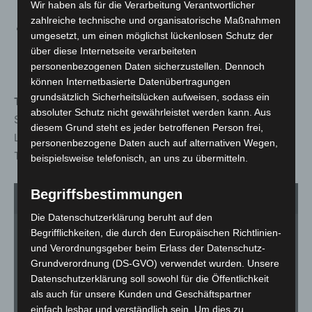
in Szene.
Wir haben als für die Verarbeitung Verantwortlicher
zahlreiche technische und organisatorische Maßnahmen
LØUK:
Aufstrebender Musiker aus Hannover,
umgesetzt, um einen möglichst lückenlosen Schutz der
kombiniert Pop-Melodien mit Trap-Einflüssen und
über diese Internetseite verarbeiteten
emotionalen Texten.
personenbezogenen Daten sicherzustellen. Dennoch
können Internetbasierte Datenübertragungen
grundsätzlich Sicherheitslücken aufweisen, sodass ein
Tickets und Veranstaltungsdetails:
absoluter Schutz nicht gewährleistet werden kann. Aus
Samstag, 11. Oktober 2025, 20:00 Uhr | Theatersaal
diesem Grund steht es jeder betroffenen Person frei,
Langenhagen
personenbezogene Daten auch auf alternativen Wegen,
Tickets an der Abendkasse: € 27 / 25 / 23 / 22,-
beispielsweise telefonisch, an uns zu übermitteln.
Begriffsbestimmungen
1
von 5
Die Datenschutzerklärung beruht auf den
Begrifflichkeiten, die durch den Europäischen Richtlinien-
und Verordnungsgeber beim Erlass der Datenschutz-
Grundverordnung (DS-GVO) verwendet wurden. Unsere
Datenschutzerklärung soll sowohl für die Öffentlichkeit
als auch für unsere Kunden und Geschäftspartner
einfach lesbar und verständlich sein. Um dies zu