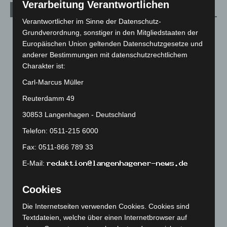
Verarbeitung Verantwortlichen
Archiv
Verantwortlicher im Sinne der Datenschutz-
August 2026
(10)
Grundverordnung, sonstiger in den Mitgliedstaaten der
Europäischen Union geltenden Datenschutzgesetze und
Juli 2026
(73)
anderer Bestimmungen mit datenschutzrechtlichem
Juni 2026
(139)
Charakter ist:
Mai 2026
(99)
Carl-Marcus Müller
April 2026
(99)
Reuterdamm 49
März 2026
(115)
30853 Langenhagen - Deutschland
Februar 2026
(109)
Telefon: 0511-215 6000
Januar 2026
(122)
Fax: 0511-866 789 33
Dezember 2025
(103)
E-Mail:
November 2025
(114)
Oktober 2025
(112)
Cookies
September 2025
(93)
Die Internetseiten verwenden Cookies. Cookies sind
August 2025
(90)
Textdateien, welche über einen Internetbrowser auf