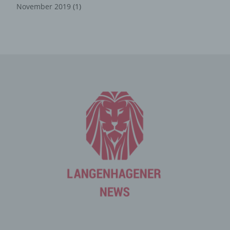
November 2019
(1)
durch uns daher einerseits statistisch und ferner mit dem
Ziel ausgewertet, den Datenschutz und die
Datensicherheit in unserem Unternehmen zu erhöhen,
um letztlich ein optimales Schutzniveau für die von uns
verarbeiteten personenbezogenen Daten
sicherzustellen. Die anonymen Daten der Server-Logfiles
werden getrennt von allen durch eine betroffene Person
angegebenen personenbezogenen Daten gespeichert.
Registrierung auf unserer
Internetseite
Die betroffene Person hat die Möglichkeit, sich auf der
Internetseite des für die Verarbeitung Verantwortlichen
unter Angabe von personenbezogenen Daten zu
registrieren. Welche personenbezogenen Daten dabei
an den für die Verarbeitung Verantwortlichen übermittelt
werden, ergibt sich aus der jeweiligen Eingabemaske,
die für die Registrierung verwendet wird. Die von der
betroffenen Person eingegebenen personenbezogenen