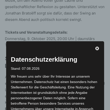
Musik, um den Abend voller guter Laune und
gesellschaftlicher Reflexion zu gestalten. Unterstützt von
Jonathan Bratoëff sorgt sie dafür, dass der Swing an
diesem Abend auch politisch korrekt swingt.
Tickets und Veranstaltungsdetails:
Donnerstag, 9. Oktober 2025, 20:00 Uhr | daunstärs
Tickets an der Abendkasse: € 23,-
Saisoneröffnung im Theatersaal
Datenschutzerklärung
Langenhagen: MIMUSE Maxi Mix
Stand: 07.08.2026
Wir freuen uns sehr über Ihr Interesse an unserem
Am Samstag, den 11. Oktober 2025, um 20:00 Uhr
Unternehmen. Datenschutz hat einen besonders hohen
eröffnet der
MIMUSE Maxi Mix
die Saison im Theatersaal
Stellenwert für die Geschäftsleitung. Eine Nutzung der
Langenhagen. Moderator Matthias Brodowy präsentiert
Internetseiten ist grundsätzlich ohne jede Angabe
ein hochkarätiges Line-up mit den
Salonlöwen
,
personenbezogener Daten möglich. Sofern eine
Kabarettist
Christoph Brüske
, der vielseitigen
Fee
betroffene Person besondere Services unseres
Brembeck
sowie dem Newcomer
LØUK
. Ein
Unternehmens über unsere Internetseite in Anspruch