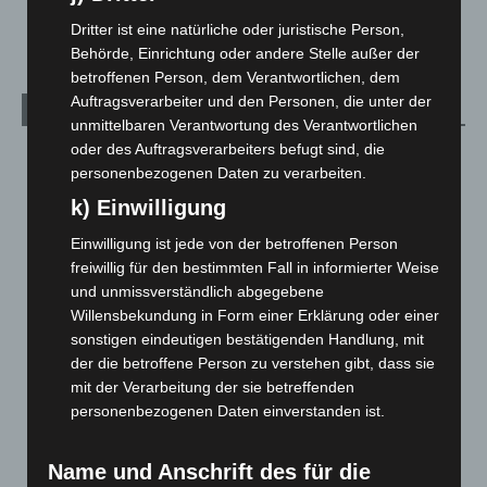
2. August 2026
Dritter ist eine natürliche oder juristische Person,
Behörde, Einrichtung oder andere Stelle außer der
betroffenen Person, dem Verantwortlichen, dem
Auftragsverarbeiter und den Personen, die unter der
Kategorien
unmittelbaren Verantwortung des Verantwortlichen
oder des Auftragsverarbeiters befugt sind, die
Blaulicht
2.798
personenbezogenen Daten zu verarbeiten.
Corona-News
712
k) Einwilligung
Hannover und Region
5.035
Einwilligung ist jede von der betroffenen Person
Langenhagen und Ortsteile
3.249
freiwillig für den bestimmten Fall in informierter Weise
Leserbriefe
1
und unmissverständlich abgegebene
Willensbekundung in Form einer Erklärung oder einer
Menschen
2
sonstigen eindeutigen bestätigenden Handlung, mit
Über uns
1
der die betroffene Person zu verstehen gibt, dass sie
Veranstaltungen
1.887
mit der Verarbeitung der sie betreffenden
personenbezogenen Daten einverstanden ist.
Welt
1.269
Name und Anschrift des für die