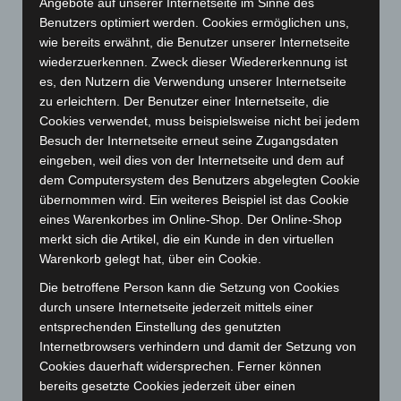
Angebote auf unserer Internetseite im Sinne des
April 2024
(102)
Benutzers optimiert werden. Cookies ermöglichen uns,
März 2024
(103)
wie bereits erwähnt, die Benutzer unserer Internetseite
Februar 2024
(103)
wiederzuerkennen. Zweck dieser Wiedererkennung ist
es, den Nutzern die Verwendung unserer Internetseite
Januar 2024
(111)
zu erleichtern. Der Benutzer einer Internetseite, die
Dezember 2023
(130)
Cookies verwendet, muss beispielsweise nicht bei jedem
November 2023
(130)
Besuch der Internetseite erneut seine Zugangsdaten
eingeben, weil dies von der Internetseite und dem auf
Oktober 2023
(114)
dem Computersystem des Benutzers abgelegten Cookie
September 2023
(133)
übernommen wird. Ein weiteres Beispiel ist das Cookie
August 2023
(134)
eines Warenkorbes im Online-Shop. Der Online-Shop
merkt sich die Artikel, die ein Kunde in den virtuellen
Juli 2023
(118)
Warenkorb gelegt hat, über ein Cookie.
Juni 2023
(142)
Die betroffene Person kann die Setzung von Cookies
Mai 2023
(139)
durch unsere Internetseite jederzeit mittels einer
April 2023
(155)
entsprechenden Einstellung des genutzten
Internetbrowsers verhindern und damit der Setzung von
März 2023
(174)
Cookies dauerhaft widersprechen. Ferner können
Februar 2023
(154)
bereits gesetzte Cookies jederzeit über einen