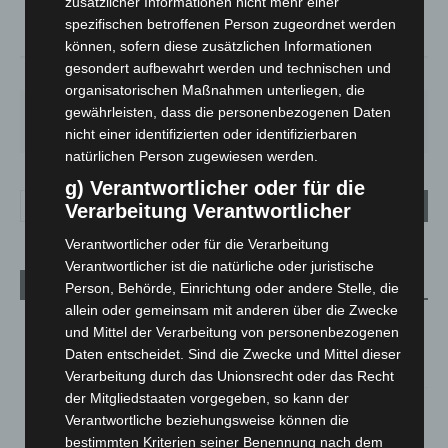
zusätzlicher Informationen nicht mehr einer
°
14.9
spezifischen betroffenen Person zugeordnet werden
können, sofern diese zusätzlichen Informationen
gesondert aufbewahrt werden und technischen und
78%
3m/s
26%
organisatorischen Maßnahmen unterliegen, die
FR.
SA.
SO.
MO.
DI.
gewährleisten, dass die personenbezogenen Daten
21
°
26
°
32
°
30
°
24
°
nicht einer identifizierten oder identifizierbaren
natürlichen Person zugewiesen werden.
g) Verantwortlicher oder für die
Verarbeitung Verantwortlicher
Verantwortlicher oder für die Verarbeitung
Verantwortlicher ist die natürliche oder juristische
Aktuelle Beiträge
Person, Behörde, Einrichtung oder andere Stelle, die
allein oder gemeinsam mit anderen über die Zwecke
Brand im „Haus der Begegnung“ in Neuwarmbüchen schnell
und Mittel der Verarbeitung von personenbezogenen
eingedämmt
Daten entscheidet. Sind die Zwecke und Mittel dieser
6. August 2026
Verarbeitung durch das Unionsrecht oder das Recht
der Mitgliedstaaten vorgegeben, so kann der
Region Hannover: 21 neue Notfallsanitäter starten beim
Verantwortliche beziehungsweise können die
Roten Kreuz
bestimmten Kriterien seiner Benennung nach dem