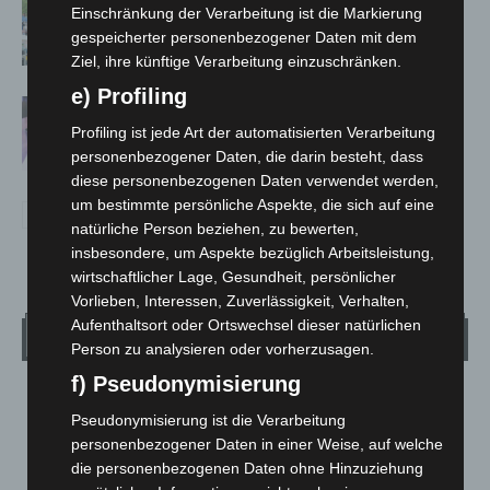
Blaulichtmeile Langenhagen 2026:
Einschränkung der Verarbeitung ist die Markierung
Polizei, Feuerwehr und Rettung
gespeicherter personenbezogener Daten mit dem
hautnah erleben
Ziel, ihre künftige Verarbeitung einzuschränken.
e) Profiling
Polizei Langenhagen testet Aufnahme
von Anzeigen per Videochat
Profiling ist jede Art der automatisierten Verarbeitung
personenbezogener Daten, die darin besteht, dass
diese personenbezogenen Daten verwendet werden,
um bestimmte persönliche Aspekte, die sich auf eine
natürliche Person beziehen, zu bewerten,
insbesondere, um Aspekte bezüglich Arbeitsleistung,
wirtschaftlicher Lage, Gesundheit, persönlicher
Vorlieben, Interessen, Zuverlässigkeit, Verhalten,
Aufenthaltsort oder Ortswechsel dieser natürlichen
Wetter
Person zu analysieren oder vorherzusagen.
f) Pseudonymisierung
LANGENHAGEN
Pseudonymisierung ist die Verarbeitung
Mäßig Bewölkt
personenbezogener Daten in einer Weise, auf welche
°
16.8
°
die personenbezogenen Daten ohne Hinzuziehung
C
16.4