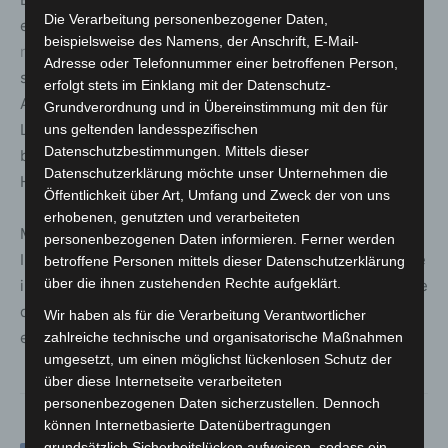
Die Verarbeitung personenbezogener Daten,
ermäßigt 7 Euro. Tickets sind online über
beispielsweise des Namens, der Anschrift, E-Mail-
mein-theater.live
Adresse oder Telefonnummer einer betroffenen Person,
sowie in Hannover in den HAZ/NP-Ticketshops am
erfolgt stets im Einklang mit der Datenschutz-
Aegidientorplatz 2, in der Georgstraße 35 und in der
Grundverordnung und in Übereinstimmung mit den für
Langen Laube 10 erhältlich. Weitere Verkaufsstellen
uns geltenden landesspezifischen
Datenschutzbestimmungen. Mittels dieser
befinden sich in Burgdorf (Marktstraße 16) und
Datenschutzerklärung möchte unser Unternehmen die
Hildesheim (Service-Center des tfn, Theaterstraße 6).
Öffentlichkeit über Art, Umfang und Zweck der von uns
erhobenen, genutzten und verarbeiteten
Mit der Aufführung knüpft das tfn an das anhaltende
personenbezogenen Daten informieren. Ferner werden
Interesse an Leben und Werk Hildegard Knefs an. Gerade
betroffene Personen mittels dieser Datenschutzerklärung
über die ihnen zustehenden Rechte aufgeklärt.
im Jubiläumsjahr bietet das Musical die Gelegenheit, eine
der prägendsten Künstlerinnen Deutschlands neu zu
Wir haben als für die Verarbeitung Verantwortlicher
entdecken.
zahlreiche technische und organisatorische Maßnahmen
umgesetzt, um einen möglichst lückenlosen Schutz der
über diese Internetseite verarbeiteten
personenbezogenen Daten sicherzustellen. Dennoch
können Internetbasierte Datenübertragungen
grundsätzlich Sicherheitslücken aufweisen, sodass ein