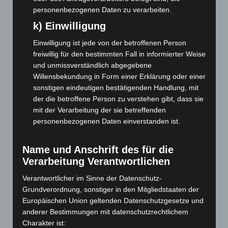
April 2026
(99)
personenbezogenen Daten zu verarbeiten.
März 2026
(115)
k) Einwilligung
Februar 2026
(109)
Einwilligung ist jede von der betroffenen Person
Januar 2026
(122)
freiwillig für den bestimmten Fall in informierter Weise
Dezember 2025
(103)
und unmissverständlich abgegebene
Willensbekundung in Form einer Erklärung oder einer
November 2025
(114)
sonstigen eindeutigen bestätigenden Handlung, mit
Oktober 2025
(112)
der die betroffene Person zu verstehen gibt, dass sie
September 2025
(93)
mit der Verarbeitung der sie betreffenden
personenbezogenen Daten einverstanden ist.
August 2025
(90)
Juli 2025
(90)
Name und Anschrift des für die
Juni 2025
(103)
Verarbeitung Verantwortlichen
Mai 2025
(112)
Verantwortlicher im Sinne der Datenschutz-
April 2025
(88)
Grundverordnung, sonstiger in den Mitgliedstaaten der
März 2025
(111)
Europäischen Union geltenden Datenschutzgesetze und
anderer Bestimmungen mit datenschutzrechtlichem
Februar 2025
(96)
Charakter ist: