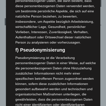
personenbezogener Daten, die darin besteht, dass
diese personenbezogenen Daten verwendet werden,
um bestimmte persönliche Aspekte, die sich auf eine
natürliche Person beziehen, zu bewerten,
insbesondere, um Aspekte bezüglich Arbeitsleistung,
Aktuelle Beiträge
wirtschaftlicher Lage, Gesundheit, persönlicher
Kunst trifft Weingenuss: Barbara-Susann Mehring zeigt ihre
Vorlieben, Interessen, Zuverlässigkeit, Verhalten,
Werke im Jacques’ Wein-Depot Isernhagen
Aufenthaltsort oder Ortswechsel dieser natürlichen
8. August 2026
Person zu analysieren oder vorherzusagen.
f) Pseudonymisierung
A2: Zweite Turbobaustelle startet zwischen Hannover-West
und Bothfeld
Pseudonymisierung ist die Verarbeitung
8. August 2026
personenbezogener Daten in einer Weise, auf welche
die personenbezogenen Daten ohne Hinzuziehung
Niedersachsen: Feuerwehrkräfte kehren nach
zusätzlicher Informationen nicht mehr einer
Waldbrandeinsatz aus Spanien zurück
spezifischen betroffenen Person zugeordnet werden
7. August 2026
können, sofern diese zusätzlichen Informationen
gesondert aufbewahrt werden und technischen und
Hannover: Erste Tigermücken-Population in Niedersachsen
organisatorischen Maßnahmen unterliegen, die
entdeckt
gewährleisten, dass die personenbezogenen Daten
7. August 2026
nicht einer identifizierten oder identifizierbaren