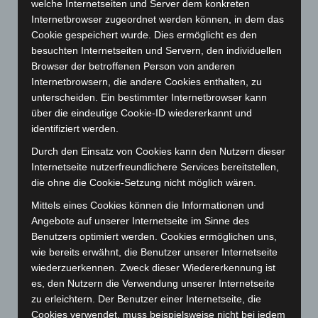
welche Internetseiten und Server dem konkreten
Oktober 2023
(114)
Internetbrowser zugeordnet werden können, in dem das
September 2023
(133)
Cookie gespeichert wurde. Dies ermöglicht es den
August 2023
(134)
besuchten Internetseiten und Servern, den individuellen
Browser der betroffenen Person von anderen
Juli 2023
(118)
Internetbrowsern, die andere Cookies enthalten, zu
Juni 2023
(142)
unterscheiden. Ein bestimmter Internetbrowser kann
Mai 2023
(139)
über die eindeutige Cookie-ID wiedererkannt und
identifiziert werden.
April 2023
(155)
Durch den Einsatz von Cookies kann den Nutzern dieser
März 2023
(174)
Internetseite nutzerfreundlichere Services bereitstellen,
Februar 2023
(154)
die ohne die Cookie-Setzung nicht möglich wären.
Januar 2023
(140)
Mittels eines Cookies können die Informationen und
Dezember 2022
(130)
Angebote auf unserer Internetseite im Sinne des
Benutzers optimiert werden. Cookies ermöglichen uns,
November 2022
(167)
wie bereits erwähnt, die Benutzer unserer Internetseite
Oktober 2022
(166)
wiederzuerkennen. Zweck dieser Wiedererkennung ist
September 2022
(205)
es, den Nutzern die Verwendung unserer Internetseite
zu erleichtern. Der Benutzer einer Internetseite, die
August 2022
(166)
Cookies verwendet, muss beispielsweise nicht bei jedem