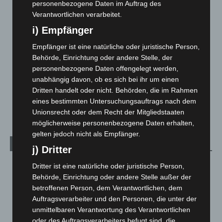
personenbezogene Daten im Auftrag des
Hannover und Region
5.039
Verantwortlichen verarbeitet.
Langenhagen und Ortsteile
3.252
i) Empfänger
Leserbriefe
1
Empfänger ist eine natürliche oder juristische Person,
Menschen
2
Behörde, Einrichtung oder andere Stelle, der
personenbezogene Daten offengelegt werden,
Über uns
1
unabhängig davon, ob es sich bei ihr um einen
Veranstaltungen
1.888
Dritten handelt oder nicht. Behörden, die im Rahmen
eines bestimmten Untersuchungsauftrags nach dem
Welt
1.271
Unionsrecht oder dem Recht der Mitgliedstaaten
möglicherweise personenbezogene Daten erhalten,
gelten jedoch nicht als Empfänger.
Archiv
j) Dritter
August 2026
(14)
Dritter ist eine natürliche oder juristische Person,
Behörde, Einrichtung oder andere Stelle außer der
Juli 2026
(73)
betroffenen Person, dem Verantwortlichen, dem
Juni 2026
(139)
Auftragsverarbeiter und den Personen, die unter der
Mai 2026
(99)
unmittelbaren Verantwortung des Verantwortlichen
oder des Auftragsverarbeiters befugt sind, die