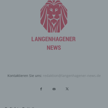
Angriffen auf unsere informationstechnologischen
Systeme dienen.
Bei der Nutzung dieser allgemeinen Daten und
Informationen ziehen wird keine Rückschlüsse auf die
betroffene Person. Diese Informationen werden vielmehr
benötigt, um (1) die Inhalte unserer Internetseite korrekt
auszuliefern, (2) die Inhalte unserer Internetseite sowie
die Werbung für diese zu optimieren, (3) die dauerhafte
Funktionsfähigkeit unserer informationstechnologischen
Systeme und der Technik unserer Internetseite zu
gewährleisten sowie (4) um Strafverfolgungsbehörden
im Falle eines Cyberangriffes die zur Strafverfolgung
notwendigen Informationen bereitzustellen. Diese
anonym erhobenen Daten und Informationen werden
Kontaktieren Sie uns:
redaktion@langenhagener-news.de
durch uns daher einerseits statistisch und ferner mit dem
Ziel ausgewertet, den Datenschutz und die
Datensicherheit in unserem Unternehmen zu erhöhen,
um letztlich ein optimales Schutzniveau für die von uns
verarbeiteten personenbezogenen Daten
sicherzustellen. Die anonymen Daten der Server-Logfiles