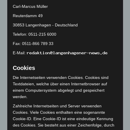
Januar 2025
(88)
Carl-Marcus Müller
Dezember 2024
(89)
Reuterdamm 49
November 2024
(94)
30853 Langenhagen - Deutschland
Oktober 2024
(93)
Telefon: 0511-215 6000
September 2024
(112)
Fax: 0511-866 789 33
August 2024
(107)
E-Mail:
Juli 2024
(89)
Juni 2024
(107)
Cookies
Mai 2024
(149)
Die Internetseiten verwenden Cookies. Cookies sind
April 2024
(102)
Textdateien, welche über einen Internetbrowser auf
März 2024
(103)
einem Computersystem abgelegt und gespeichert
werden.
Februar 2024
(103)
Zahlreiche Internetseiten und Server verwenden
Januar 2024
(111)
Cookies. Viele Cookies enthalten eine sogenannte
Dezember 2023
(130)
Cookie-ID. Eine Cookie-ID ist eine eindeutige Kennung
November 2023
(130)
des Cookies. Sie besteht aus einer Zeichenfolge, durch