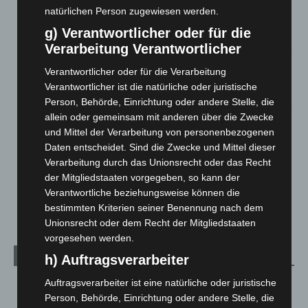
Brand im „Haus der Begegnung“ in Neuwarmbüchen schnell
natürlichen Person zugewiesen werden.
eingedämmt
g) Verantwortlicher oder für die
6. August 2026
Verarbeitung Verantwortlicher
Region Hannover: 21 neue Notfallsanitäter starten beim
Verantwortlicher oder für die Verarbeitung
Roten Kreuz
Verantwortlicher ist die natürliche oder juristische
5. August 2026
Person, Behörde, Einrichtung oder andere Stelle, die
allein oder gemeinsam mit anderen über die Zwecke
Mann läuft mit Hockeyschläger über A7 – Polizei sucht
und Mittel der Verarbeitung von personenbezogenen
Zeugen
Daten entscheidet. Sind die Zwecke und Mittel dieser
5. August 2026
Verarbeitung durch das Unionsrecht oder das Recht
der Mitgliedstaaten vorgegeben, so kann der
Celle: Mensch stirbt bei Bagger-Unfall auf Baustelle
Verantwortliche beziehungsweise können die
5. August 2026
bestimmten Kriterien seiner Benennung nach dem
Unionsrecht oder dem Recht der Mitgliedstaaten
vorgesehen werden.
Kategorien
h) Auftragsverarbeiter
Auftragsverarbeiter ist eine natürliche oder juristische
Blaulicht
2.799
Person, Behörde, Einrichtung oder andere Stelle, die
Corona-News
712