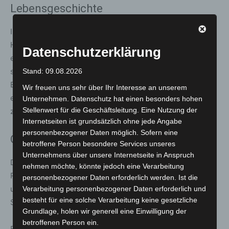
Lebensgeschichte
In der Inszenierung von Regisseur
Jörg Gade
wird
Hildegard Knef von zwei Darstellerinnen verkörpert:
Datenschutzerklärung
einer jüngeren und einer älteren. Gemeinsam erzählen
sie aus unterschiedlichen Lebensphasen von Erfolgen,
Stand: 09.08.2026
Brüchen und persönlichen Schicksalsschlägen. Dadurch
Wir freuen uns sehr über Ihr Interesse an unserem
erhält das Publikum intime Einblicke in ein Leben
Unternehmen. Datenschutz hat einen besonders hohen
Stellenwert für die Geschäftsleitung. Eine Nutzung der
zwischen Glanz und Tragik.
Internetseiten ist grundsätzlich ohne jede Angabe
personenbezogener Daten möglich. Sofern eine
Ort, Einführung und Tickets
betroffene Person besondere Services unseres
Unternehmens über unsere Internetseite in Anspruch
Die Aufführung findet im
Theatersaal Langenhagen
,
nehmen möchte, könnte jedoch eine Verarbeitung
Rathenaustraße 14, 30853 Langenhagen, statt. Bereits
personenbezogener Daten erforderlich werden. Ist die
um 19:30 Uhr wird eine kostenfreie Einführung in das
Verarbeitung personenbezogener Daten erforderlich und
besteht für eine solche Verarbeitung keine gesetzliche
Stück angeboten.
Grundlage, holen wir generell eine Einwilligung der
betroffenen Person ein.
Eintrittskarten kosten zwischen 12,50 und 32 Euro,