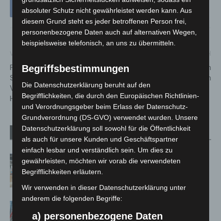
absoluter Schutz nicht gewährleistet werden kann. Aus
diesem Grund steht es jeder betroffenen Person frei,
personenbezogene Daten auch auf alternativen Wegen,
beispielsweise telefonisch, an uns zu übermitteln.
Vorheriger Artikel
Nächster Artikel
Fahrradsternfahrt am
2026: Juni-Termine in den
Begriffsbestimmungen
Sonntag:
Herrenhäuser Gärten
Die Datenschutzerklärung beruht auf den
Verkehrseinschränkungen in
Begrifflichkeiten, die durch den Europäischen Richtlinien-
Hannover
und Verordnungsgeber beim Erlass der Datenschutz-
Grundverordnung (DS-GVO) verwendet wurden. Unsere
Datenschutzerklärung soll sowohl für die Öffentlichkeit
Verwandte Artikel
Mehr vom Autor
als auch für unsere Kunden und Geschäftspartner
einfach lesbar und verständlich sein. Um dies zu
Kunst trifft Weingenuss: Barbara-
gewährleisten, möchten wir vorab die verwendeten
Susann Mehring zeigt ihre Werke im
Begrifflichkeiten erläutern.
Jacques’ Wein-Depot Isernhagen
Wir verwenden in dieser Datenschutzerklärung unter
anderem die folgenden Begriffe:
A2: Zweite Turbobaustelle startet
a) personenbezogene Daten
zwischen Hannover-West und