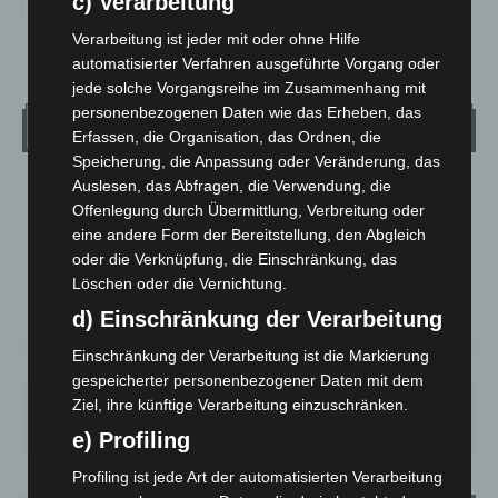
c) Verarbeitung
Verarbeitung ist jeder mit oder ohne Hilfe
automatisierter Verfahren ausgeführte Vorgang oder
jede solche Vorgangsreihe im Zusammenhang mit
personenbezogenen Daten wie das Erheben, das
Wetter
Erfassen, die Organisation, das Ordnen, die
Speicherung, die Anpassung oder Veränderung, das
Auslesen, das Abfragen, die Verwendung, die
LANGENHAGEN
Offenlegung durch Übermittlung, Verbreitung oder
Mäßig Bewölkt
eine andere Form der Bereitstellung, den Abgleich
°
15
oder die Verknüpfung, die Einschränkung, das
°
C
13.5
Löschen oder die Vernichtung.
°
12.8
d) Einschränkung der Verarbeitung
Einschränkung der Verarbeitung ist die Markierung
79%
1.8m/s
44%
gespeicherter personenbezogener Daten mit dem
Ziel, ihre künftige Verarbeitung einzuschränken.
SO.
MO.
DI.
MI.
DO.
33
°
27
°
23
°
26
°
28
°
e) Profiling
Profiling ist jede Art der automatisierten Verarbeitung