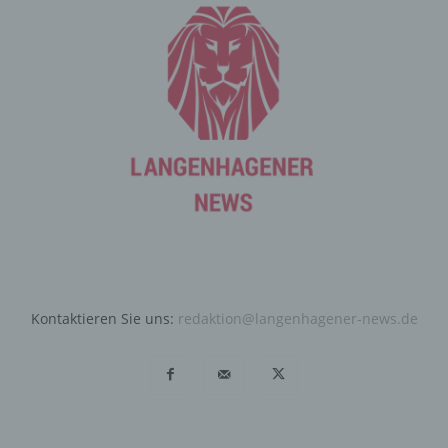
Angriffen auf unsere informationstechnologischen
Systeme dienen.
Bei der Nutzung dieser allgemeinen Daten und
Informationen ziehen wird keine Rückschlüsse auf die
betroffene Person. Diese Informationen werden vielmehr
benötigt, um (1) die Inhalte unserer Internetseite korrekt
auszuliefern, (2) die Inhalte unserer Internetseite sowie
die Werbung für diese zu optimieren, (3) die dauerhafte
Funktionsfähigkeit unserer informationstechnologischen
Systeme und der Technik unserer Internetseite zu
gewährleisten sowie (4) um Strafverfolgungsbehörden
im Falle eines Cyberangriffes die zur Strafverfolgung
notwendigen Informationen bereitzustellen. Diese
anonym erhobenen Daten und Informationen werden
Kontaktieren Sie uns:
redaktion@langenhagener-news.de
durch uns daher einerseits statistisch und ferner mit dem
Ziel ausgewertet, den Datenschutz und die
Datensicherheit in unserem Unternehmen zu erhöhen,
um letztlich ein optimales Schutzniveau für die von uns
verarbeiteten personenbezogenen Daten
sicherzustellen. Die anonymen Daten der Server-Logfiles