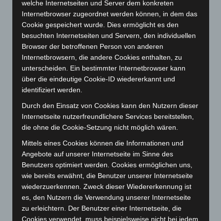
welche Internetseiten und Server dem konkreten
Oktober 2023
(114)
Internetbrowser zugeordnet werden können, in dem das
September 2023
(133)
Cookie gespeichert wurde. Dies ermöglicht es den
besuchten Internetseiten und Servern, den individuellen
August 2023
(134)
Browser der betroffenen Person von anderen
Juli 2023
(118)
Internetbrowsern, die andere Cookies enthalten, zu
Juni 2023
(142)
unterscheiden. Ein bestimmter Internetbrowser kann
über die eindeutige Cookie-ID wiedererkannt und
Mai 2023
(139)
identifiziert werden.
April 2023
(155)
Durch den Einsatz von Cookies kann den Nutzern dieser
März 2023
(174)
Internetseite nutzerfreundlichere Services bereitstellen,
Februar 2023
(154)
die ohne die Cookie-Setzung nicht möglich wären.
Januar 2023
(140)
Mittels eines Cookies können die Informationen und
Angebote auf unserer Internetseite im Sinne des
Dezember 2022
(130)
Benutzers optimiert werden. Cookies ermöglichen uns,
November 2022
(167)
wie bereits erwähnt, die Benutzer unserer Internetseite
Oktober 2022
(166)
wiederzuerkennen. Zweck dieser Wiedererkennung ist
es, den Nutzern die Verwendung unserer Internetseite
September 2022
(205)
zu erleichtern. Der Benutzer einer Internetseite, die
August 2022
(166)
Cookies verwendet, muss beispielsweise nicht bei jedem