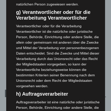
natürlichen Person zugewiesen werden.
Brand im „Haus der Begegnung“ in Neuwarmbüchen schnell
eingedämmt
g) Verantwortlicher oder für die
6. August 2026
Verarbeitung Verantwortlicher
Region Hannover: 21 neue Notfallsanitäter starten beim
Verantwortlicher oder für die Verarbeitung
Roten Kreuz
Verantwortlicher ist die natürliche oder juristische
5. August 2026
Person, Behörde, Einrichtung oder andere Stelle, die
allein oder gemeinsam mit anderen über die Zwecke
Mann läuft mit Hockeyschläger über A7 – Polizei sucht
und Mittel der Verarbeitung von personenbezogenen
Zeugen
Daten entscheidet. Sind die Zwecke und Mittel dieser
5. August 2026
Verarbeitung durch das Unionsrecht oder das Recht
der Mitgliedstaaten vorgegeben, so kann der
Celle: Mensch stirbt bei Bagger-Unfall auf Baustelle
Verantwortliche beziehungsweise können die
5. August 2026
bestimmten Kriterien seiner Benennung nach dem
Unionsrecht oder dem Recht der Mitgliedstaaten
vorgesehen werden.
h) Auftragsverarbeiter
Kategorien
Auftragsverarbeiter ist eine natürliche oder juristische
Blaulicht
2.799
Person, Behörde, Einrichtung oder andere Stelle, die