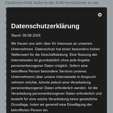
Deutliche Kritik äußerte der KVN-Vorsitzende an der
Fokussierung der Politiker auf die Reformen im
Krankenhausbereich. „Auch der ambulante Bereich
braucht Reformen vor dem Hintergrund der enormen
Datenschutzerklärung
Arbeitsbelastung der Vertragsärztinnen und
Vertragsärzte in einem budgetierten System. Die Politik
Stand: 08.08.2026
muss sich fragen, wie Patientinnen und Patienten besser
Wir freuen uns sehr über Ihr Interesse an unserem
gesteuert werden, damit das knapp gewordene Gut
Unternehmen. Datenschutz hat einen besonders hohen
Stellenwert für die Geschäftsleitung. Eine Nutzung der
‚Arztstunden‘ denen zugutekommt, die es wirklich
Internetseiten ist grundsätzlich ohne jede Angabe
benötigen. Vom Land Niedersachsen verlangt die KVN,
personenbezogener Daten möglich. Sofern eine
zusätzliche Studienplätze in der Humanmedizin zu
betroffene Person besondere Services unseres
finanzieren. Arztstunden, ja Ärztinnen und Ärzte
Unternehmens über unsere Internetseite in Anspruch
insgesamt sind knapp geworden.“
nehmen möchte, könnte jedoch eine Verarbeitung
personenbezogener Daten erforderlich werden. Ist die
Verarbeitung personenbezogener Daten erforderlich und
Für Barjenbruch ist die Herausforderung für die Zukunft
besteht für eine solche Verarbeitung keine gesetzliche
klar: „Vor dem Hintergrund eines zunehmenden
Grundlage, holen wir generell eine Einwilligung der
Fachkräftemangels in Praxen, Kliniken und der Kranken-
betroffenen Person ein.