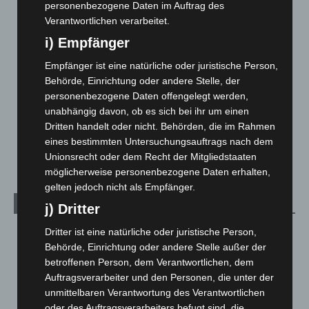
Corona-News
712
personenbezogene Daten im Auftrag des
Verantwortlichen verarbeitet.
Hannover und Region
5.039
i) Empfänger
Langenhagen und Ortsteile
3.252
Leserbriefe
1
Empfänger ist eine natürliche oder juristische Person,
Behörde, Einrichtung oder andere Stelle, der
Menschen
2
personenbezogene Daten offengelegt werden,
Über uns
1
unabhängig davon, ob es sich bei ihr um einen
Veranstaltungen
1.888
Dritten handelt oder nicht. Behörden, die im Rahmen
eines bestimmten Untersuchungsauftrags nach dem
Welt
1.271
Unionsrecht oder dem Recht der Mitgliedstaaten
möglicherweise personenbezogene Daten erhalten,
gelten jedoch nicht als Empfänger.
Archiv
j) Dritter
Dritter ist eine natürliche oder juristische Person,
August 2026
(14)
Behörde, Einrichtung oder andere Stelle außer der
Juli 2026
(73)
betroffenen Person, dem Verantwortlichen, dem
Juni 2026
(139)
Auftragsverarbeiter und den Personen, die unter der
unmittelbaren Verantwortung des Verantwortlichen
Mai 2026
(99)
oder des Auftragsverarbeiters befugt sind, die