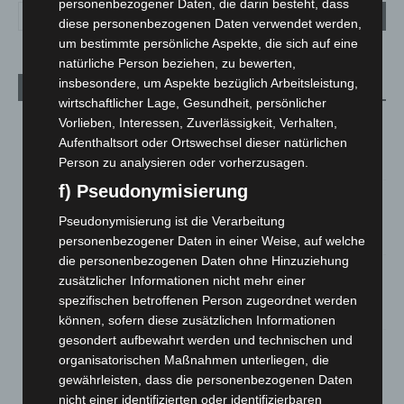
personenbezogener Daten, die darin besteht, dass
diese personenbezogenen Daten verwendet werden,
um bestimmte persönliche Aspekte, die sich auf eine
natürliche Person beziehen, zu bewerten,
insbesondere, um Aspekte bezüglich Arbeitsleistung,
Aktuelle Beiträge
wirtschaftlicher Lage, Gesundheit, persönlicher
Kunst trifft Weingenuss: Barbara-Susann Mehring zeigt ihre
Vorlieben, Interessen, Zuverlässigkeit, Verhalten,
Werke im Jacques’ Wein-Depot Isernhagen
Aufenthaltsort oder Ortswechsel dieser natürlichen
8. August 2026
Person zu analysieren oder vorherzusagen.
f) Pseudonymisierung
A2: Zweite Turbobaustelle startet zwischen Hannover-West
und Bothfeld
Pseudonymisierung ist die Verarbeitung
8. August 2026
personenbezogener Daten in einer Weise, auf welche
die personenbezogenen Daten ohne Hinzuziehung
Niedersachsen: Feuerwehrkräfte kehren nach
zusätzlicher Informationen nicht mehr einer
Waldbrandeinsatz aus Spanien zurück
spezifischen betroffenen Person zugeordnet werden
7. August 2026
können, sofern diese zusätzlichen Informationen
gesondert aufbewahrt werden und technischen und
Hannover: Erste Tigermücken-Population in Niedersachsen
organisatorischen Maßnahmen unterliegen, die
entdeckt
gewährleisten, dass die personenbezogenen Daten
7. August 2026
nicht einer identifizierten oder identifizierbaren