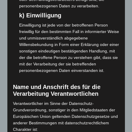
April 2026
(99)
personenbezogenen Daten zu verarbeiten.
März 2026
(115)
k) Einwilligung
Februar 2026
(109)
Einwilligung ist jede von der betroffenen Person
Januar 2026
(122)
freiwillig für den bestimmten Fall in informierter Weise
Dezember 2025
(103)
und unmissverständlich abgegebene
Willensbekundung in Form einer Erklärung oder einer
November 2025
(114)
sonstigen eindeutigen bestätigenden Handlung, mit
Oktober 2025
(112)
der die betroffene Person zu verstehen gibt, dass sie
mit der Verarbeitung der sie betreffenden
September 2025
(93)
personenbezogenen Daten einverstanden ist.
August 2025
(90)
Juli 2025
(90)
Name und Anschrift des für die
Juni 2025
(103)
Verarbeitung Verantwortlichen
Mai 2025
(112)
Verantwortlicher im Sinne der Datenschutz-
April 2025
(88)
Grundverordnung, sonstiger in den Mitgliedstaaten der
Europäischen Union geltenden Datenschutzgesetze und
März 2025
(111)
anderer Bestimmungen mit datenschutzrechtlichem
Februar 2025
(96)
Charakter ist: