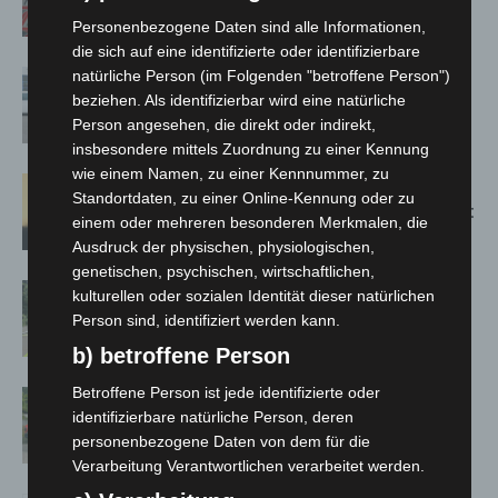
Bothfeld
Personenbezogene Daten sind alle Informationen,
die sich auf eine identifizierte oder identifizierbare
natürliche Person (im Folgenden "betroffene Person")
Niedersachsen: Feuerwehrkräfte
beziehen. Als identifizierbar wird eine natürliche
kehren nach Waldbrandeinsatz aus
Person angesehen, die direkt oder indirekt,
Spanien zurück
insbesondere mittels Zuordnung zu einer Kennung
wie einem Namen, zu einer Kennnummer, zu
Hannover: Erste Tigermücken-
Standortdaten, zu einer Online-Kennung oder zu
Population in Niedersachsen entdeckt
einem oder mehreren besonderen Merkmalen, die
Ausdruck der physischen, physiologischen,
genetischen, psychischen, wirtschaftlichen,
Brand im „Haus der Begegnung“ in
kulturellen oder sozialen Identität dieser natürlichen
Neuwarmbüchen schnell eingedämmt
Person sind, identifiziert werden kann.
b) betroffene Person
Betroffene Person ist jede identifizierte oder
Region Hannover: 21 neue
identifizierbare natürliche Person, deren
Notfallsanitäter starten beim Roten
personenbezogene Daten von dem für die
Kreuz
Verarbeitung Verantwortlichen verarbeitet werden.