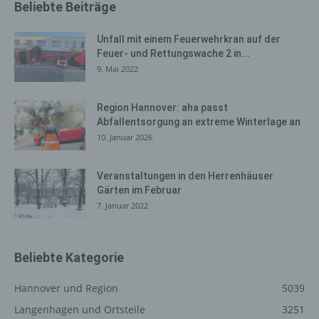
Beliebte Beiträge
werden getrennt von allen durch eine betroffene Person
angegebenen personenbezogenen Daten gespeichert.
Unfall mit einem Feuerwehrkran auf der
Feuer- und Rettungswache 2 in...
Registrierung auf unserer
9. Mai 2022
Internetseite
Die betroffene Person hat die Möglichkeit, sich auf der
Region Hannover: aha passt
Internetseite des für die Verarbeitung Verantwortlichen
Abfallentsorgung an extreme Winterlage an
unter Angabe von personenbezogenen Daten zu
10. Januar 2026
registrieren. Welche personenbezogenen Daten dabei
an den für die Verarbeitung Verantwortlichen übermittelt
Veranstaltungen in den Herrenhäuser
werden, ergibt sich aus der jeweiligen Eingabemaske,
Gärten im Februar
die für die Registrierung verwendet wird. Die von der
7. Januar 2022
betroffenen Person eingegebenen personenbezogenen
Daten werden ausschließlich für die interne Verwendung
bei dem für die Verarbeitung Verantwortlichen und für
Beliebte Kategorie
eigene Zwecke erhoben und gespeichert. Der für die
Verarbeitung Verantwortliche kann die Weitergabe an
Hannover und Region
5039
einen oder mehrere Auftragsverarbeiter, beispielsweise
einen Paketdienstleister, veranlassen, der die
Langenhagen und Ortsteile
3251