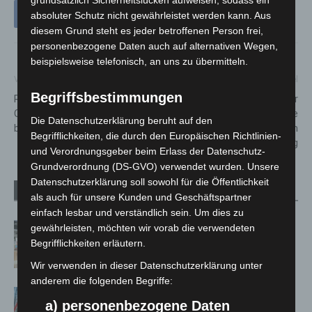
grundsätzlich Sicherheitslücken aufweisen, sodass ein
absoluter Schutz nicht gewährleistet werden kann. Aus
diesem Grund steht es jeder betroffenen Person frei,
personenbezogene Daten auch auf alternativen Wegen,
beispielsweise telefonisch, an uns zu übermitteln.
Vorheriger Artikel
Nächster Artikel
Begriffsbestimmungen
Rettungshubschrauber
Landeshauptstadt Hannover
Christoph 4 Bilanz 2022 – ein
lädt am 9. Januar alle
Die Datenschutzerklärung beruht auf den
bewegtes Jahr
Einwohner*innen zum
Begrifflichkeiten, die durch den Europäischen Richtlinien-
Neujahrsempfang
und Verordnungsgeber beim Erlass der Datenschutz-
Grundverordnung (DS-GVO) verwendet wurden. Unsere
Datenschutzerklärung soll sowohl für die Öffentlichkeit
Verwandte Artikel
Mehr vom Autor
als auch für unsere Kunden und Geschäftspartner
einfach lesbar und verständlich sein. Um dies zu
Kunst trifft Weingenuss: Barbara-
gewährleisten, möchten wir vorab die verwendeten
Susann Mehring zeigt ihre Werke im
Begrifflichkeiten erläutern.
Jacques’ Wein-Depot Isernhagen
Wir verwenden in dieser Datenschutzerklärung unter
anderem die folgenden Begriffe:
A2: Zweite Turbobaustelle startet
a) personenbezogene Daten
zwischen Hannover-West und