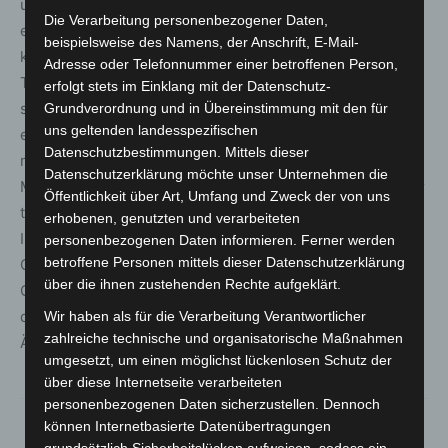
und Altenpflege muss die Versorgung der Patienten
Die Verarbeitung personenbezogener Daten,
effizient organisiert werden. Das gilt erst recht für die
beispielsweise des Namens, der Anschrift, E-Mail-
knapper werdende Arztzeit. Faktoren wie ein steigender
Adresse oder Telefonnummer einer betroffenen Person,
Trend zur Beschäftigung in Anstellungsverhältnissen
erfolgt stets im Einklang mit der Datenschutz-
sowie die Vereinbarkeit von Familie und Beruf spielen
Grundverordnung und in Übereinstimmung mit den für
uns geltenden landesspezifischen
eine wichtige Rolle. Diese gesellschaftlichen Trends
Datenschutzbestimmungen. Mittels dieser
machen auch vor den jungen Medizinerinnen und
Datenschutzerklärung möchte unser Unternehmen die
Medizinern nicht halt. Wir müssen alles gemeinsam dafür
Öffentlichkeit über Art, Umfang und Zweck der von uns
tun, ihnen attraktive Rahmenbedingungen zu schaffen.
erhobenen, genutzten und verarbeiteten
Immer mehr Unternehmen in Deutschland müssen ihre
personenbezogenen Daten informieren. Ferner werden
betroffene Personen mittels dieser Datenschutzerklärung
Geschäfte einschränken, weil Fachkräfte fehlen. Ein
über die ihnen zustehenden Rechte aufgeklärt.
Grund dafür ist die Coronakrise, ein anderer der
demografische Wandel. Dieser Wandel erfasst auch die
Wir haben als für die Verarbeitung Verantwortlicher
zahlreiche technische und organisatorische Maßnahmen
Ärzteschaft.“
umgesetzt, um einen möglichst lückenlosen Schutz der
über diese Internetseite verarbeiteten
personenbezogenen Daten sicherzustellen. Dennoch
können Internetbasierte Datenübertragungen