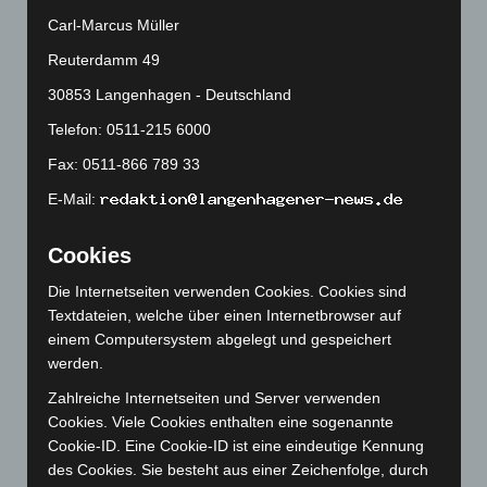
Januar 2025
(88)
Carl-Marcus Müller
Dezember 2024
(89)
Reuterdamm 49
November 2024
(94)
30853 Langenhagen - Deutschland
Oktober 2024
(93)
Telefon: 0511-215 6000
September 2024
(112)
Fax: 0511-866 789 33
August 2024
(107)
E-Mail:
Juli 2024
(89)
Juni 2024
(107)
Cookies
Mai 2024
(149)
Die Internetseiten verwenden Cookies. Cookies sind
April 2024
(102)
Textdateien, welche über einen Internetbrowser auf
März 2024
(103)
einem Computersystem abgelegt und gespeichert
werden.
Februar 2024
(103)
Zahlreiche Internetseiten und Server verwenden
Januar 2024
(111)
Cookies. Viele Cookies enthalten eine sogenannte
Dezember 2023
(130)
Cookie-ID. Eine Cookie-ID ist eine eindeutige Kennung
November 2023
(130)
des Cookies. Sie besteht aus einer Zeichenfolge, durch