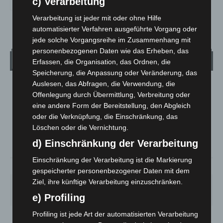
c) Verarbeitung
Verarbeitung ist jeder mit oder ohne Hilfe
automatisierter Verfahren ausgeführte Vorgang oder
jede solche Vorgangsreihe im Zusammenhang mit
personenbezogenen Daten wie das Erheben, das
Wetter
Erfassen, die Organisation, das Ordnen, die
Speicherung, die Anpassung oder Veränderung, das
Auslesen, das Abfragen, die Verwendung, die
LANGENHAGEN
Offenlegung durch Übermittlung, Verbreitung oder
Klarer Himmel
eine andere Form der Bereitstellung, den Abgleich
°
oder die Verknüpfung, die Einschränkung, das
25.5
°
C
25.1
Löschen oder die Vernichtung.
°
24.4
d) Einschränkung der Verarbeitung
Einschränkung der Verarbeitung ist die Markierung
34%
2.6m/s
6%
gespeicherter personenbezogener Daten mit dem
Ziel, ihre künftige Verarbeitung einzuschränken.
SA.
SO.
MO.
DI.
MI.
26
°
34
°
26
°
23
°
26
°
e) Profiling
Profiling ist jede Art der automatisierten Verarbeitung