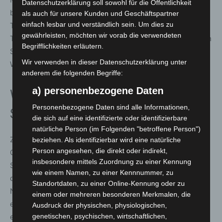
Datenschutzerklärung soll sowohl für die Öffentlichkeit
bundesweit führende Feuerwerksfirma in Südafrika. Das
als auch für unsere Kunden und Geschäftspartner
einfach lesbar und verständlich sein. Um dies zu
Team führt, neben Feuerwerken bei Konzerten für Tina
gewährleisten, möchten wir vorab die verwendeten
Turner, Bon Jovi und Pavarotti, auch Shows bei wichtigen
Begrifflichkeiten erläutern.
Sport-Events, wie zum Beispiel der FIFA
Wir verwenden in dieser Datenschutzerklärung unter
Weltmeisterschaft 2010, in Afrika aus.
anderem die folgenden Begriffe:
a) personenbezogene Daten
Welcome Europe am 17.09.:
Personenbezogene Daten sind alle Informationen,
SUREX
die sich auf eine identifizierte oder identifizierbare
natürliche Person (im Folgenden "betroffene Person")
Zum großen Finale lassen Jorge La Guardia y Familia im
beziehen. Als identifizierbar wird eine natürliche
Person angesehen, die direkt oder indirekt,
Gartentheater facettenreich alte und neue Flamenco-
insbesondere mittels Zuordnung zu einer Kennung
Stile zusammenfließen. Die Klangvielfalt, der Tanz und
wie einem Namen, zu einer Kennnummer, zu
die gefühlvollen Improvisationen verzaubern. Four
Standortdaten, zu einer Online-Kennung oder zu
Nations präsentieren auf der Probenbühne eine ganz
einem oder mehreren besonderen Merkmalen, die
eigene Mischung aus Evergreens und aktuellen Hits mit
Ausdruck der physischen, physiologischen,
einem Hauch Folklore. Um 21:00 Uhr startet SUREX dann
genetischen, psychischen, wirtschaftlichen,