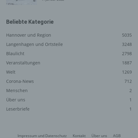
könnte. Es erfolgt keine Weitergabe dieser erhobenen
personenbezogenen Daten an Dritte, sofern eine solche
Weitergabe nicht gesetzlich vorgeschrieben ist oder der
Beliebte Kategorie
Rechtsverteidigung des für die Verarbeitung
Verantwortlichen dient.
Hannover und Region
5035
Langenhagen und Ortsteile
3248
Gravatar
Blaulicht
2798
Bei Kommentaren wird auf den Gravatar Service von
Veranstaltungen
1887
Auttomatic zurückgegriffen. Gravatar gleicht Ihre Email-
Adresse ab und bildet – sofern Sie dort registriert sind –
Welt
1269
Ihr Avatar-Bild neben dem Kommentar ab. Sollten Sie
Corona-News
712
nicht registriert sein, wird kein Bild angezeigt. Zu
Menschen
2
beachten ist, dass alle registrierten WordPress-User
automatisch auch bei Gravatar registriert sind. Details zu
Über uns
1
Gravatar:
https://de.gravatar.com
Leserbriefe
1
Hosting
Die von uns in Anspruch genommenen Hosting-
Impressum und Datenschutz
Kontakt
Über uns
AGB