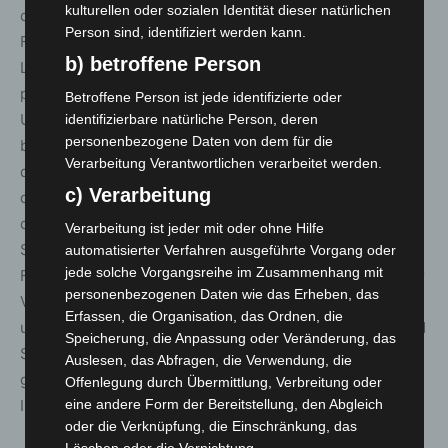
kulturellen oder sozialen Identität dieser natürlichen
das letzte Feuerwerk des Wettbewerbs 2022. Das
Person sind, identifiziert werden kann.
Familienunternehmen wird unter dem Motto „Unsere
b) betroffene Person
Leidenschaft, Ihre Gefühle“ geführt. Schwerpunkt des
polnischen Teams ist die technische Konzeption und
Betroffene Person ist jede identifizierte oder
Umsetzung von großen Musikfeuerwerken zu
identifizierbare natürliche Person, deren
personenbezogene Daten von dem für die
besonderen Anlässen, wie beispielsweise der Eröffnung
Verarbeitung Verantwortlichen verarbeitet werden.
des polnischen Olympiastützpunktes 2014 in Szczyrk,
c) Verarbeitung
den Feierlichkeiten zum Stadtjubiläum in Breslau oder
den Tall Ship Races in Gdynia. Auf der
Verarbeitung ist jeder mit oder ohne Hilfe
Siegerehrungsbühne unterhält vor und nach dem
automatisierter Verfahren ausgeführte Vorgang oder
jede solche Vorgangsreihe im Zusammenhang mit
Feuerwerk traditionell Juliano Rossi das Publikum bis zur
personenbezogenen Daten wie das Erheben, das
Verkündung des diesjährigen Gewinnerteams mit
Erfassen, die Organisation, das Ordnen, die
unverwechselbarer Stimme, coolem Understatement und
Speicherung, die Anpassung oder Veränderung, das
Swing. Gegen 22:00 Uhr geben die Veranstalter
Auslesen, das Abfragen, die Verwendung, die
gemeinsam mit der Fachjury den Sieger des 30.
Offenlegung durch Übermittlung, Verbreitung oder
Internationalen Feuerwerkswettbewerbs bekannt.
eine andere Form der Bereitstellung, den Abgleich
oder die Verknüpfung, die Einschränkung, das