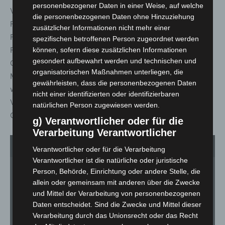
personenbezogener Daten in einer Weise, auf welche
Vor dem Beginn des Internationalen
die personenbezogenen Daten ohne Hinzuziehung
Feuerwerkswettbewerbs werden die Veranstalter in den
zusätzlicher Informationen nicht mehr einer
Flüchtlingsunterkünften der Stadt über die
spezifischen betroffenen Person zugeordnet werden
Feuerwerkswettbewerbe informieren. Unter dem
können, sofern diese zusätzlichen Informationen
gesondert aufbewahrt werden und technischen und
Gesichtspunkt, dass Feuerwerke für geflüchtete
organisatorischen Maßnahmen unterliegen, die
Menschen womöglich zu Irritationen führen könnten
gewährleisten, dass die personenbezogenen Daten
wolle man dies durch entsprechende Informationen im
nicht einer identifizierten oder identifizierbaren
Vorfeld möglichst vermeiden, so Hannovers Tourismus-
natürlichen Person zugewiesen werden.
Chef Hans Nolte auf der heutigen Pressekonferenz.
g) Verantwortlicher oder für die
Verarbeitung Verantwortlicher
1
von 2
Verantwortlicher oder für die Verarbeitung
Verantwortlicher ist die natürliche oder juristische
Person, Behörde, Einrichtung oder andere Stelle, die
allein oder gemeinsam mit anderen über die Zwecke
und Mittel der Verarbeitung von personenbezogenen
Daten entscheidet. Sind die Zwecke und Mittel dieser
Verarbeitung durch das Unionsrecht oder das Recht