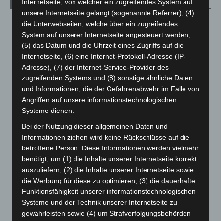
Internetseite, von welcher ein zugreifendes System auf
Archiv
unsere Internetseite gelangt (sogenannte Referrer), (4)
August 2026
(10)
die Unterwebseiten, welche über ein zugreifendes
System auf unserer Internetseite angesteuert werden,
Juli 2026
(73)
(5) das Datum und die Uhrzeit eines Zugriffs auf die
Juni 2026
(139)
Internetseite, (6) eine Internet-Protokoll-Adresse (IP-
Mai 2026
(99)
Adresse), (7) der Internet-Service-Provider des
zugreifenden Systems und (8) sonstige ähnliche Daten
April 2026
(99)
und Informationen, die der Gefahrenabwehr im Falle von
März 2026
(115)
Angriffen auf unsere informationstechnologischen
Systeme dienen.
Februar 2026
(109)
Januar 2026
(122)
Bei der Nutzung dieser allgemeinen Daten und
Informationen ziehen wird keine Rückschlüsse auf die
Dezember 2025
(103)
betroffene Person. Diese Informationen werden vielmehr
November 2025
(114)
benötigt, um (1) die Inhalte unserer Internetseite korrekt
auszuliefern, (2) die Inhalte unserer Internetseite sowie
Oktober 2025
(112)
die Werbung für diese zu optimieren, (3) die dauerhafte
September 2025
(93)
Funktionsfähigkeit unserer informationstechnologischen
August 2025
(90)
Systeme und der Technik unserer Internetseite zu
gewährleisten sowie (4) um Strafverfolgungsbehörden
Juli 2025
(90)