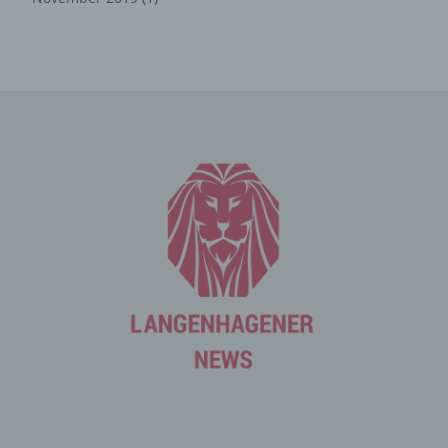
Kontaktformular den Kontakt mit dem für die
Verarbeitung Verantwortlichen aufnimmt, werden die von
der betroffenen Person übermittelten
personenbezogenen Daten automatisch gespeichert.
Solche auf freiwilliger Basis von einer betroffenen Person
an den für die Verarbeitung Verantwortlichen
übermittelten personenbezogenen Daten werden für
Zwecke der Bearbeitung oder der Kontaktaufnahme zur
betroffenen Person gespeichert. Es erfolgt keine
Weitergabe dieser personenbezogenen Daten an Dritte.
Kommentarfunktion im Blog auf der
Internetseite
Wir bieten den Nutzern auf einem Blog, der sich auf der
Internetseite des für die Verarbeitung Verantwortlichen
befindet, die Möglichkeit, individuelle Kommentare zu
einzelnen Blog-Beiträgen zu hinterlassen. Ein Blog ist ein
auf einer Internetseite geführtes, in der Regel öffentlich
einsehbares Portal, in welchem eine oder mehrere
Personen, die Blogger oder Web-Blogger genannt