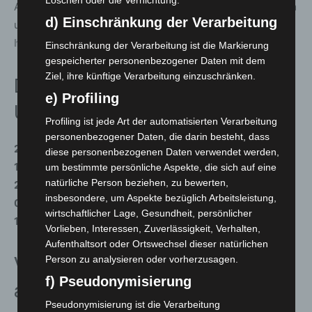
Löschen oder die Vernichtung.
Alle Informationen zu den Teams, zum Rahmenprogramm
d) Einschränkung der Verarbeitung
und Ticketverkauf gibt es unter
www.visit-
hannover.com/feuerwerk
Einschränkung der Verarbeitung ist die Markierung
gespeicherter personenbezogener Daten mit dem
Ziel, ihre künftige Verarbeitung einzuschränken.
Die Feuerwerke 2022 im
e) Profiling
Überblick:
Profiling ist jede Art der automatisierten Verarbeitung
personenbezogener Daten, die darin besteht, dass
28.05. Australien, Skylighter Fireworx
diese personenbezogenen Daten verwendet werden,
11.06. Asien, Vulcan Display Fireworks
um bestimmte persönliche Aspekte, die sich auf eine
natürliche Person beziehen, zu bewerten,
20.08. Amerika, Pirotecnia Internacional
insbesondere, um Aspekte bezüglich Arbeitsleistung,
03.09. Afrika, Fireworks for Africa
wirtschaftlicher Lage, Gesundheit, persönlicher
17.09. Europa, SUREX
Vorlieben, Interessen, Zuverlässigkeit, Verhalten,
Aufenthaltsort oder Ortswechsel dieser natürlichen
Vorabinformation für Geflüchtete
Person zu analysieren oder vorherzusagen.
f) Pseudonymisierung
aus der Ukraine geplant
Pseudonymisierung ist die Verarbeitung