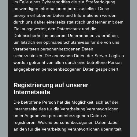
im Falle eines Cyberangriffes die zur Strafverfolgung
Juni 2025
(103)
notwendigen Informationen bereitzustellen. Diese
Mai 2025
(112)
anonym erhobenen Daten und Informationen werden
durch uns daher einerseits statistisch und ferner mit dem
April 2025
(88)
Ziel ausgewertet, den Datenschutz und die
März 2025
(111)
Datensicherheit in unserem Unternehmen zu erhöhen,
Februar 2025
(96)
um letztlich ein optimales Schutzniveau für die von uns
verarbeiteten personenbezogenen Daten
Januar 2025
(88)
sicherzustellen. Die anonymen Daten der Server-Logfiles
Dezember 2024
(89)
werden getrennt von allen durch eine betroffene Person
angegebenen personenbezogenen Daten gespeichert.
November 2024
(94)
Oktober 2024
(93)
Registrierung auf unserer
September 2024
(112)
Internetseite
August 2024
(107)
Die betroffene Person hat die Möglichkeit, sich auf der
Juli 2024
(89)
Internetseite des für die Verarbeitung Verantwortlichen
Juni 2024
(107)
unter Angabe von personenbezogenen Daten zu
registrieren. Welche personenbezogenen Daten dabei
Mai 2024
(149)
an den für die Verarbeitung Verantwortlichen übermittelt
April 2024
(102)
werden, ergibt sich aus der jeweiligen Eingabemaske,