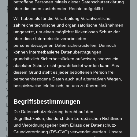
betroffene Personen mittels dieser Datenschutzerklärung
Fireworks for Africa
über die ihnen zustehenden Rechte aufgeklärt.
Wir haben als für die Verarbeitung Verantwortlicher
Glutrote Raubkatzen begrüßen die Feuerwerk-Fans
zahlreiche technische und organisatorische Maßnahmen
umgesetzt, um einen möglichst lückenlosen Schutz der
zusammen mit Trommlern und Tänzern am Eingangstor
über diese Internetseite verarbeiteten
zum Großen Garten. Die warme, erdige Stimme von Adjiri
personenbezogenen Daten sicherzustellen. Dennoch
Odametey setzt im Gartentheater mit melodiösen Songs
können Internetbasierte Datenübertragungen
der Weltmusikszene starke Impulse. Auf der
grundsätzlich Sicherheitslücken aufweisen, sodass ein
Probenbühne gibt es tanzbaren Afrobeat von der Nii
absoluter Schutz nicht gewährleistet werden kann. Aus
diesem Grund steht es jeder betroffenen Person frei,
Amaah and Gye Nyame Band mit einer Prise Funk,
personenbezogene Daten auch auf alternativen Wegen,
Reggae und RnB. Die Musiker, Clowns und Akrobaten
beispielsweise telefonisch, an uns zu übermitteln.
von ADESA präsentieren auf der Kinderwiese eine
faszinierende Show für Klein und Groß, die vor
Begriffsbestimmungen
Lebensfreude und Spaß nur so
Die Datenschutzerklärung beruht auf den
strotzt! Um 21:30 Uhr tauchen dann die Pyrotechniker
Begrifflichkeiten, die durch den Europäischen Richtlinien-
von Fireworks for Africa den Himmel über den
und Verordnungsgeber beim Erlass der Datenschutz-
Herrenhäuser Gärten in prächtige Farben. Mit Sitz in
Grundverordnung (DS-GVO) verwendet wurden. Unsere
Muldersdrift, Johannesburg sind sie heute die