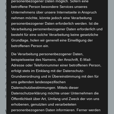
personenbezogener Daten möglich. Sofern eine
Cheerleader eine sportlich-akrobatische Show der
betroffene Person besondere Services unseres
Extraklasse. Temperamentvoll und leidenschaftlich spielt
Unternehmens über unsere Internetseite in Anspruch
Chalance im Gartentheater mit Charme, Esprit und
nehmen möchte, könnte jedoch eine Verarbeitung
Mondänität die besten Latin-, Swing- und Popsongs aus
personenbezogener Daten erforderlich werden. Ist die
Verarbeitung personenbezogener Daten erforderlich und
vier Jahrzehnten. Das Quartett Griyo mixt auf der
besteht für eine solche Verarbeitung keine gesetzliche
Probenbühne einen fantasievollen Cocktail aus
Grundlage, holen wir generell eine Einwilligung der
Alternative Latin Music und Elementen aus Pop und Jazz!
betroffenen Person ein.
Um 22:00 Uhr übernimmt dann das mexikanische Team
Die Verarbeitung personenbezogener Daten,
von Pirotecnia Internacional. Das Gleichgewicht
beispielsweise des Namens, der Anschrift, E-Mail-
zwischen Tradition, Kunst und Technologie ist der
Adresse oder Telefonnummer einer betroffenen Person,
Grundsatz des etablierten Unternehmens. Seit über 50
erfolgt stets im Einklang mit der Datenschutz-
Jahren präsentiert das Team Feuerwerke zu besonderen
Grundverordnung und in Übereinstimmung mit den für
uns geltenden landesspezifischen
Anlässen wie dem nationalen Unabhängigkeitstag, dem
Datenschutzbestimmungen. Mittels dieser
Besuch von Papst Johannes Paul II. in Mexiko, oder dem
Datenschutzerklärung möchte unser Unternehmen die
Finale der mexikanischen Fußballliga.
Öffentlichkeit über Art, Umfang und Zweck der von uns
erhobenen, genutzten und verarbeiteten
personenbezogenen Daten informieren. Ferner werden
Welcome Africa am 03.09.: