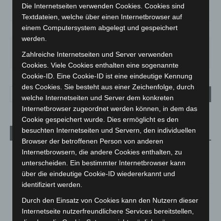
°
23.3
Die Internetseiten verwenden Cookies. Cookies sind
Textdateien, welche über einen Internetbrowser auf
einem Computersystem abgelegt und gespeichert
38%
4.9m/s
85%
werden.
DO.
FR.
SA.
SO.
MO.
Zahlreiche Internetseiten und Server verwenden
25
°
25
°
26
°
31
°
35
°
Cookies. Viele Cookies enthalten eine sogenannte
Cookie-ID. Eine Cookie-ID ist eine eindeutige Kennung
des Cookies. Sie besteht aus einer Zeichenfolge, durch
welche Internetseiten und Server dem konkreten
Internetbrowser zugeordnet werden können, in dem das
Cookie gespeichert wurde. Dies ermöglicht es den
besuchten Internetseiten und Servern, den individuellen
Aktuelle Beiträge
Browser der betroffenen Person von anderen
Brand im „Haus der Begegnung“ in Neuwarmbüchen schnell
Internetbrowsern, die andere Cookies enthalten, zu
eingedämmt
unterscheiden. Ein bestimmter Internetbrowser kann
6. August 2026
über die eindeutige Cookie-ID wiedererkannt und
identifiziert werden.
Region Hannover: 21 neue Notfallsanitäter starten beim
Durch den Einsatz von Cookies kann den Nutzern dieser
Roten Kreuz
Internetseite nutzerfreundlichere Services bereitstellen,
5. August 2026