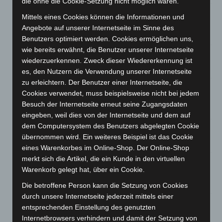
die ohne die Cookie-Setzung nicht möglich wären.
Mann läuft mit Hockeyschläger über A7 – Polizei sucht
Mittels eines Cookies können die Informationen und
Zeugen
Angebote auf unserer Internetseite im Sinne des
5. August 2026
Benutzers optimiert werden. Cookies ermöglichen uns,
wie bereits erwähnt, die Benutzer unserer Internetseite
Celle: Mensch stirbt bei Bagger-Unfall auf Baustelle
wiederzuerkennen. Zweck dieser Wiedererkennung ist
5. August 2026
es, den Nutzern die Verwendung unserer Internetseite
zu erleichtern. Der Benutzer einer Internetseite, die
Gasleitung bei McDonald’s-Umbau in Langenhagen
Cookies verwendet, muss beispielsweise nicht bei jedem
beschädigt
Besuch der Internetseite erneut seine Zugangsdaten
5. August 2026
eingeben, weil dies von der Internetseite und dem auf
dem Computersystem des Benutzers abgelegten Cookie
Anklage nach Abschaltung von „Archetyp Market“ erhoben
übernommen wird. Ein weiteres Beispiel ist das Cookie
3. August 2026
eines Warenkorbes im Online-Shop. Der Online-Shop
merkt sich die Artikel, die ein Kunde in den virtuellen
Hannover: Polizei stoppt 166 Trunkenheitsfahrten bei
Warenkorb gelegt hat, über ein Cookie.
Großkontrolle
2. August 2026
Die betroffene Person kann die Setzung von Cookies
durch unsere Internetseite jederzeit mittels einer
Hannover Klassik Open Air 2026: Französische Oper im
entsprechenden Einstellung des genutzten
Maschpark
Internetbrowsers verhindern und damit der Setzung von