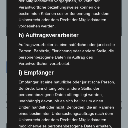
der Mitgliedstaaten vorgegeben, so kann der
Verantwortliche beziehungsweise können die
bestimmten Kriterien seiner Benennung nach dem
(v.
Unionsrecht oder dem Recht der Mitgliedstaaten
(G
(P
vorgesehen werden.
Ju
Die Gruppe Stelzen-Art, die, neben vielen anderen Künstler, auch auf den
St
Veranstaltungen zu sehen sein wird. - © Carl-Marcus Müller
se
h) Auftragsverarbeiter
Auftragsverarbeiter ist eine natürliche oder juristische
Person, Behörde, Einrichtung oder andere Stelle, die
personenbezogene Daten im Auftrag des
Verantwortlichen verarbeitet.
i) Empfänger
Empfänger ist eine natürliche oder juristische Person,
Behörde, Einrichtung oder andere Stelle, der
Vorheriger Artikel
Nächster Artikel
personenbezogene Daten offengelegt werden,
unabhängig davon, ob es sich bei ihr um einen
Warnsignale für Schlaganfall
Kinder und Jugendliche zeigen
Dritten handelt oder nicht. Behörden, die im Rahmen
nicht wegen Corona ignorieren
Haltung gegen Rassismus
eines bestimmten Untersuchungsauftrags nach dem
Unionsrecht oder dem Recht der Mitgliedstaaten
möglicherweise personenbezogene Daten erhalten,