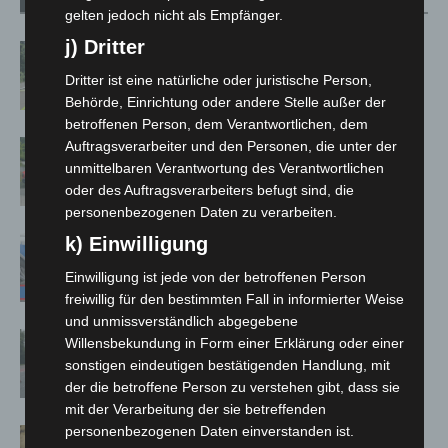
Verwandte Artikel
Mehr vom Autor
gelten jedoch nicht als Empfänger.
j) Dritter
Brand im „Haus der Begegnung“ in
Neuwarmbüchen schnell eingedämmt
Dritter ist eine natürliche oder juristische Person,
Behörde, Einrichtung oder andere Stelle außer der
betroffenen Person, dem Verantwortlichen, dem
Region Hannover: 21 neue
Auftragsverarbeiter und den Personen, die unter der
unmittelbaren Verantwortung des Verantwortlichen
Notfallsanitäter starten beim Roten
oder des Auftragsverarbeiters befugt sind, die
Kreuz
personenbezogenen Daten zu verarbeiten.
k) Einwilligung
Mann läuft mit Hockeyschläger über
A7 – Polizei sucht Zeugen
Einwilligung ist jede von der betroffenen Person
freiwillig für den bestimmten Fall in informierter Weise
und unmissverständlich abgegebene
Hannover: Polizei stoppt 166
Willensbekundung in Form einer Erklärung oder einer
Trunkenheitsfahrten bei
sonstigen eindeutigen bestätigenden Handlung, mit
Großkontrolle
der die betroffene Person zu verstehen gibt, dass sie
mit der Verarbeitung der sie betreffenden
personenbezogenen Daten einverstanden ist.
Hannover Klassik Open Air 2026: