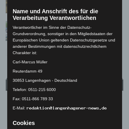
Französische Oper im Maschpark
Name und Anschrift des für die
Verarbeitung Verantwortlichen
Blaulichtmeile Langenhagen 2026:
Verantwortlicher im Sinne der Datenschutz-
Polizei, Feuerwehr und Rettung
Grundverordnung, sonstiger in den Mitgliedstaaten der
hautnah erleben
Europäischen Union geltenden Datenschutzgesetze und
anderer Bestimmungen mit datenschutzrechtlichem
Charakter ist:
Carl-Marcus Müller
Reuterdamm 49
30853 Langenhagen - Deutschland
Wetter
Telefon: 0511-215 6000
Fax: 0511-866 789 33
LANGENHAGEN
E-Mail:
Bedeckt
°
25.2
°
C
24.4
Cookies