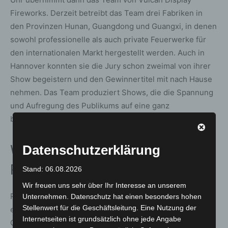
Fireworks. Derzeit betreibt das Team drei Fabriken in
den Provinzen Hunan, Guangdong und Guangxi, in denen
sowohl professionelle als auch private Feuerwerke für
den internationalen Markt hergestellt werden. Auch in
Hannover konnten sie die Jury schon zweimal von ihrer
Show begeistern und den Gewinnertitel mit nach Hause
nehmen. Das Team produziert Shows, die die Spannung
und Aufregung des Publikums auf eine ganz
besondere Art einfängt.
Welcome America am 20.08.:
Datenschutzerklärung
Pirotecnia Internacional
Stand: 06.08.2026
Wir freuen uns sehr über Ihr Interesse an unserem
Prächtige Aras sind aus dem Urwald Südamerikas
Unternehmen. Datenschutz hat einen besonders hohen
Stellenwert für die Geschäftsleitung. Eine Nutzung der
eingeflogen und begleiten die Gäste in den Großen
Internetseiten ist grundsätzlich ohne jede Angabe
Garten. Auf der Kinderwiese präsentieren die UBC