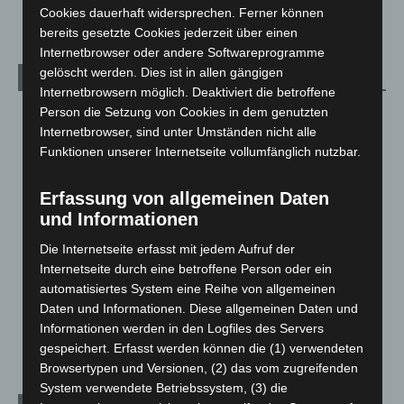
2. August 2026
Cookies dauerhaft widersprechen. Ferner können
bereits gesetzte Cookies jederzeit über einen
Internetbrowser oder andere Softwareprogramme
gelöscht werden. Dies ist in allen gängigen
Kategorien
Internetbrowsern möglich. Deaktiviert die betroffene
Person die Setzung von Cookies in dem genutzten
Blaulicht
2.798
Internetbrowser, sind unter Umständen nicht alle
Corona-News
712
Funktionen unserer Internetseite vollumfänglich nutzbar.
Hannover und Region
5.035
Erfassung von allgemeinen Daten
Langenhagen und Ortsteile
3.249
und Informationen
Leserbriefe
1
Die Internetseite erfasst mit jedem Aufruf der
Menschen
2
Internetseite durch eine betroffene Person oder ein
Über uns
1
automatisiertes System eine Reihe von allgemeinen
Veranstaltungen
1.887
Daten und Informationen. Diese allgemeinen Daten und
Informationen werden in den Logfiles des Servers
Welt
1.269
gespeichert. Erfasst werden können die (1) verwendeten
Browsertypen und Versionen, (2) das vom zugreifenden
System verwendete Betriebssystem, (3) die