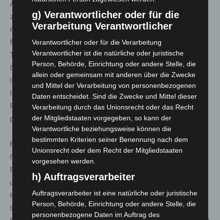
Actionreich geht es auch bei der S-GARD SAFETYTOUR
g) Verantwortlicher oder für die
zu, die an allen sechs Messetagen läuft. Unter
Verarbeitung Verantwortlicher
realistischen Bedingungen haben Einsatzkräfte hier die
Möglichkeit, ihre Fähigkeiten in praxisnahen
Verantwortlicher oder für die Verarbeitung
Verantwortlicher ist die natürliche oder juristische
Teamtrainings weiterzuentwickeln. Mit den LUKAS
Person, Behörde, Einrichtung oder andere Stelle, die
CRASH DAYS auf dem Freigelände bietet die
allein oder gemeinsam mit anderen über die Zwecke
INTERSCHUTZ zudem ein medizinisch-technisches
und Mittel der Verarbeitung von personenbezogenen
Intensivtraining für erfahrene Rettungskräfte. Moderne
Daten entscheidet. Sind die Zwecke und Mittel dieser
Rettungstechniken sind fester Bestandteil dieses
Verarbeitung durch das Unionsrecht oder das Recht
praxisorientierten Formats.
der Mitgliedstaaten vorgegeben, so kann der
Verantwortliche beziehungsweise können die
bestimmten Kriterien seiner Benennung nach dem
Neben praxisnahen Vorführungen kommt auch der
Unionsrecht oder dem Recht der Mitgliedstaaten
fachliche Austausch nicht zu kurz: Im INTERSCHUTZ-
vorgesehen werden.
Forum präsentieren Anbieter, Anwender, Wissenschaft
h) Auftragsverarbeiter
und Politik aktuelle Branchenthemen und diskutieren
Auftragsverarbeiter ist eine natürliche oder juristische
Herausforderungen, Chancen, Lösungsansätze und
Person, Behörde, Einrichtung oder andere Stelle, die
technologische Innovationen. So veranstaltet die
personenbezogene Daten im Auftrag des