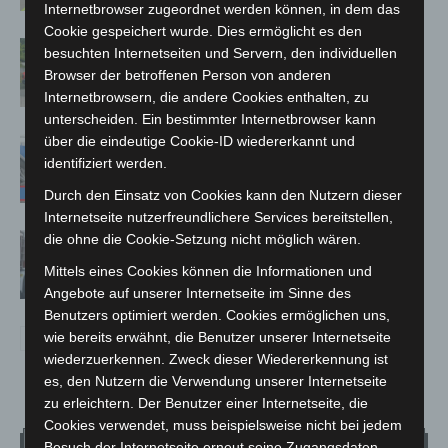
Internetbrowser zugeordnet werden können, in dem das
Cookie gespeichert wurde. Dies ermöglicht es den
Region Hannover: 21 neue
besuchten Internetseiten und Servern, den individuellen
Notfallsanitäter starten beim Roten
Browser der betroffenen Person von anderen
Kreuz
Internetbrowsern, die andere Cookies enthalten, zu
unterscheiden. Ein bestimmter Internetbrowser kann
über die eindeutige Cookie-ID wiedererkannt und
Mann läuft mit Hockeyschläger über
identifiziert werden.
A7 – Polizei sucht Zeugen
Durch den Einsatz von Cookies kann den Nutzern dieser
Internetseite nutzerfreundlichere Services bereitstellen,
die ohne die Cookie-Setzung nicht möglich wären.
Celle: Mensch stirbt bei Bagger-Unfall
auf Baustelle
Mittels eines Cookies können die Informationen und
Angebote auf unserer Internetseite im Sinne des
Benutzers optimiert werden. Cookies ermöglichen uns,
wie bereits erwähnt, die Benutzer unserer Internetseite
wiederzuerkennen. Zweck dieser Wiedererkennung ist
es, den Nutzern die Verwendung unserer Internetseite
zu erleichtern. Der Benutzer einer Internetseite, die
Cookies verwendet, muss beispielsweise nicht bei jedem
Besuch der Internetseite erneut seine Zugangsdaten