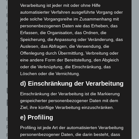
Verarbeitung ist jeder mit oder ohne Hilfe
intensiv in die konzeptionelle Neuausrichtung des
automatisierter Verfahren ausgeführte Vorgang oder
Bevölkerungsschutzes einzubinden sowie finanziell,
jede solche Vorgangsreihe im Zusammenhang mit
personell und sächlich adäquat auszustatten. Die
personenbezogenen Daten wie das Erheben, das
bestehende Lücke zwischen multiplen Anforderungen
Erfassen, die Organisation, das Ordnen, die
und derzeitigen Möglichkeiten im Bevölkerungsschutz
Speicherung, die Anpassung oder Veränderung, das
Auslesen, das Abfragen, die Verwendung, die
muss durch Vernetzung und Vereinheitlichung weiter
Offenlegung durch Übermittlung, Verbreitung oder
geschlossen werden. Hierfür bietet die Weltleitmesse
eine andere Form der Bereitstellung, den Abgleich
INTERSCHUTZ mit allen vertretenen Playern im
oder die Verknüpfung, die Einschränkung, das
Bevölkerungsschutz eine hervorragende Plattform“.
Löschen oder die Vernichtung.
d) Einschränkung der Verarbeitung
Umfangreiches
Einschränkung der Verarbeitung ist die Markierung
Rahmenprogramm
gespeicherter personenbezogener Daten mit dem
Ziel, ihre künftige Verarbeitung einzuschränken.
e) Profiling
Ein vielseitiges Rahmenprogramm ergänzt die
Präsentationen in den acht Messehallen sowie auf dem
Profiling ist jede Art der automatisierten Verarbeitung
personenbezogener Daten, die darin besteht, dass
Freigelände. Im Smart Public Safety Hub wird zudem die