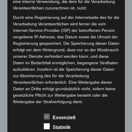
eine interne Verwendung, die dem für die Verarbeitung
November 2025
(114)
Verantwortlichen zuzurechnen ist, nutzt.
Oktober 2025
(112)
Durch eine Registrierung auf der Internetseite des für die
Verarbeitung Verantwortlichen wird ferner die vom
September 2025
(93)
Internet-Service-Provider (ISP) der betroffenen Person
August 2025
(90)
vergebene IP-Adresse, das Datum sowie die Uhrzeit der
Juli 2025
(90)
Registrierung gespeichert. Die Speicherung dieser Daten
erfolgt vor dem Hintergrund, dass nur so der Missbrauch
Juni 2025
(103)
unserer Dienste verhindert werden kann, und diese
Mai 2025
(112)
Daten im Bedarfsfall ermöglichen, begangene Straftaten
aufzuklären. Insofern ist die Speicherung dieser Daten
April 2025
(88)
zur Absicherung des für die Verarbeitung
März 2025
(111)
Verantwortlichen erforderlich. Eine Weitergabe dieser
Februar 2025
(96)
Daten an Dritte erfolgt grundsätzlich nicht, sofern keine
gesetzliche Pflicht zur Weitergabe besteht oder die
Januar 2025
(88)
Weitergabe der Strafverfolgung dient.
Dezember 2024
(89)
Die Registrierung der betroffenen Person unter
November 2024
(94)
Essenziell
freiwilliger Angabe personenbezogener Daten dient dem
Oktober 2024
(93)
für die Verarbeitung Verantwortlichen dazu, der
Statistik
betroffenen Person Inhalte oder Leistungen anzubieten,
September 2024
(112)