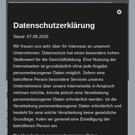
Datenschutzerklärung
Stand: 07.08.2026
Wir freuen uns sehr über Ihr Interesse an unserem
Unternehmen. Datenschutz hat einen besonders hohen
Stellenwert für die Geschäftsleitung. Eine Nutzung der
Internetseiten ist grundsätzlich ohne jede Angabe
personenbezogener Daten möglich. Sofern eine
Prof. Dr. Martin Roll, Vorsitzender der Geschäftsführung, Hannover Airport. - ©
Dr
Carl-Marcus Müller / LGHNews
Ma
betroffene Person besondere Services unseres
Unternehmens über unsere Internetseite in Anspruch
nehmen möchte, könnte jedoch eine Verarbeitung
DRK zeigt mobiles Krankenhaus
personenbezogener Daten erforderlich werden. Ist die
Verarbeitung personenbezogener Daten erforderlich und
Auch das Deutsche Rote Kreuz reagiert auf veränderte
besteht für eine solche Verarbeitung keine gesetzliche
Bedrohungslagen. Jürgen Christmann, Vizepräsident im
Grundlage, holen wir generell eine Einwilligung der
betroffenen Person ein.
DRK Bundesverband, kündigt für Halle 23 eine Premiere
an: ein großes mobiles Krankenhaus.