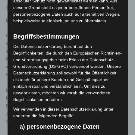
absoluter Schutz nicht gewährleistet werden kann. Aus
Internationale Delegationen
diesem Grund steht es jeder betroffenen Person frei,
personenbezogene Daten auch auf alternativen Wegen,
erwartet
beispielsweise telefonisch, an uns zu übermitteln.
Die Messe knüpft an ihre mehr als 70 jährige Geschichte
Begriffsbestimmungen
an. Ursprünglich als „Der Rote Hahn“ gestartet, wird sie
Die Datenschutzerklärung beruht auf den
seit 2000 von der Deutschen Messe ausgerichtet. Laut
Begrifflichkeiten, die durch den Europäischen Richtlinien-
Köckler hat sich die INTERSCHUTZ kontinuierlich
und Verordnungsgeber beim Erlass der Datenschutz-
weiterentwickelt und ist sowohl inhaltlich als auch in der
Grundverordnung (DS-GVO) verwendet wurden. Unsere
Datenschutzerklärung soll sowohl für die Öffentlichkeit
Größe gewachsen.
als auch für unsere Kunden und Geschäftspartner
einfach lesbar und verständlich sein. Um dies zu
Rund 30 nationale und internationale Delegationen
gewährleisten, möchten wir vorab die verwendeten
haben sich angekündigt, darunter der Europäische
Begrifflichkeiten erläutern.
Feuerwehrverband und der Weltfeuerwehrverband CTIF.
Wir verwenden in dieser Datenschutzerklärung unter
Auch Entscheider aus Singapur, Taiwan, Südamerika,
anderem die folgenden Begriffe:
Schweden und Dänemark werden erwartet.
a) personenbezogene Daten