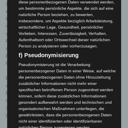
diese personenbezogenen Daten verwendet werden,
Zukunft der Einsatzleitung erlebbar gemacht. Auch
um bestimmte persönliche Aspekte, die sich auf eine
sportliche Highlights dürfen nicht fehlen: Bei den FireFit
natürliche Person beziehen, zu bewerten,
European Championships treten Feuerwehrfrauen und -
insbesondere, um Aspekte bezüglich Arbeitsleistung,
männer aus aller Welt gegeneinander an. Spannung
wirtschaftlicher Lage, Gesundheit, persönlicher
verspricht ebenso die dritte Ausgabe der HOLMATRO
Vorlieben, Interessen, Zuverlässigkeit, Verhalten,
Aufenthaltsort oder Ortswechsel dieser natürlichen
Rescue Challenge. Während der INTERSCHUTZ messen
Person zu analysieren oder vorherzusagen.
sich internationale Teams darin, einen eingekmmten
f) Pseudonymisierung
Patienten innerhalb von 20 Minuten mithilfe modernster
Rettungstechnik aus einem Fahrzeug zu befreien.
Pseudonymisierung ist die Verarbeitung
personenbezogener Daten in einer Weise, auf welche
die personenbezogenen Daten ohne Hinzuziehung
Eine weitere Premiere auf der INTERSCHUTZ 2026 ist
zusätzlicher Informationen nicht mehr einer
der Höhenretter-Pavillon. Im Pavillon 34 unter dem
spezifischen betroffenen Person zugeordnet werden
EXPO-Dach dreht sich an allen sechs Messetagen alles
können, sofern diese zusätzlichen Informationen
rund um das Thema Höhenrettung. Am Samstag, 6. Juni
gesondert aufbewahrt werden und technischen und
2026, findet dort außerdem der nationale
organisatorischen Maßnahmen unterliegen, die
Leistungsvergleich der deutschen Höhenretter statt.
gewährleisten, dass die personenbezogenen Daten
nicht einer identifizierten oder identifizierbaren
natürlichen Person zugewiesen werden.