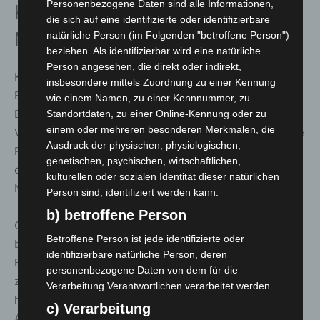
Personenbezogene Daten sind alle Informationen,
KI, Klimawandel und
die sich auf eine identifizierte oder identifizierbare
Nachhaltigkeit als Schwerpunkte
natürliche Person (im Folgenden "betroffene Person")
beziehen. Als identifizierbar wird eine natürliche
Person angesehen, die direkt oder indirekt,
Künstliche Intelligenz spielt eine immer größere Rolle im
insbesondere mittels Zuordnung zu einer Kennung
Einsatzgeschehen. „Künstliche Intelligenz verändert den
wie einem Namen, zu einer Kennnummer, zu
Einsatz – nicht als Ersatz für Menschen, sondern als
Standortdaten, zu einer Online-Kennung oder zu
einem oder mehreren besonderen Merkmalen, die
Verstärker ihrer Fähigkeiten. Im Ernstfall kann KI auch die
Ausdruck der physischen, physiologischen,
Retter selbst schützen“, sagte Köckler. Neben KI stehen
genetischen, psychischen, wirtschaftlichen,
die Auswirkungen des Klimawandels sowie
kulturellen oder sozialen Identität dieser natürlichen
Nachhaltigkeit im Fokus.
Person sind, identifiziert werden kann.
b) betroffene Person
Christoph Bahlmann, Direktor der Feuerwehr Hannover,
Betroffene Person ist jede identifizierte oder
betont die Bedeutung der Kommunen: „Im
identifizierbare natürliche Person, deren
Bevölkerungsschutz kommt der kommunalen Ebene eine
personenbezogene Daten von dem für die
zentrale Rolle zu. Zeitenwende im Bevölkerungsschutz
Verarbeitung Verantwortlichen verarbeitet werden.
heißt daher auch, die Kommunen als zentrale
c) Verarbeitung
Ansprechstellen für ihre Bürgerinnen und Bürger