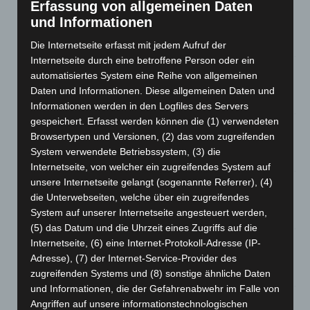
Erfassung von allgemeinen Daten
Niedersachsen: Feuerwehrkräfte kehren nach
und Informationen
Waldbrandeinsatz aus Spanien zurück
7. August 2026
Die Internetseite erfasst mit jedem Aufruf der
Internetseite durch eine betroffene Person oder ein
Hannover: Erste Tigermücken-Population in Niedersachsen
automatisiertes System eine Reihe von allgemeinen
entdeckt
Daten und Informationen. Diese allgemeinen Daten und
7. August 2026
Informationen werden in den Logfiles des Servers
gespeichert. Erfasst werden können die (1) verwendeten
Brand im „Haus der Begegnung“ in Neuwarmbüchen schnell
Browsertypen und Versionen, (2) das vom zugreifenden
eingedämmt
System verwendete Betriebssystem, (3) die
6. August 2026
Internetseite, von welcher ein zugreifendes System auf
unsere Internetseite gelangt (sogenannte Referrer), (4)
Region Hannover: 21 neue Notfallsanitäter starten beim
die Unterwebseiten, welche über ein zugreifendes
Roten Kreuz
System auf unserer Internetseite angesteuert werden,
5. August 2026
(5) das Datum und die Uhrzeit eines Zugriffs auf die
Mann läuft mit Hockeyschläger über A7 – Polizei sucht
Internetseite, (6) eine Internet-Protokoll-Adresse (IP-
Zeugen
Adresse), (7) der Internet-Service-Provider des
5. August 2026
zugreifenden Systems und (8) sonstige ähnliche Daten
und Informationen, die der Gefahrenabwehr im Falle von
Celle: Mensch stirbt bei Bagger-Unfall auf Baustelle
Angriffen auf unsere informationstechnologischen