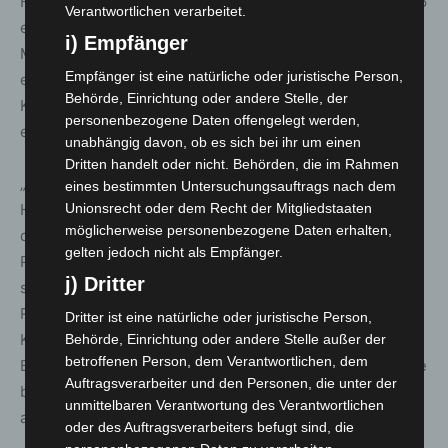
Föderation der European Fire Officers (FEU) im Jahr 2026
Verantwortlichen verarbeitet.
erstmals eine Leadership-Konferenz im Rahmen der
i) Empfänger
Messe. Vom 3. bis 4. Juni werden dazu rund 300
Empfänger ist eine natürliche oder juristische Person,
europäische Führungskräfte aus Feuerwehr und
Behörde, Einrichtung oder andere Stelle, der
Katastrophenschutz auf dem Messegelände in Hannover
personenbezogene Daten offengelegt werden,
erwartet.
unabhängig davon, ob es sich bei ihr um einen
Dritten handelt oder nicht. Behörden, die im Rahmen
„Die INTERSCHUTZ ist auch deshalb so stark, weil viele
eines bestimmten Untersuchungsauftrags nach dem
Hände mit anpacken“, betonte Jochen Köckler. Neben
Unionsrecht oder dem Recht der Mitgliedstaaten
möglicherweise personenbezogene Daten erhalten,
den ausstellenden Unternehmen engagieren sich
gelten jedoch nicht als Empfänger.
Partner wie vfdb, DFV und der VDMA Feuerwehrtechnik
j) Dritter
sowie ideelle Aussteller – darunter Feuerwehren,
Rettungsdienste, technische Hilfsdienste und
Dritter ist eine natürliche oder juristische Person,
Katastrophenschutzorganisationen. Zu den
Behörde, Einrichtung oder andere Stelle außer der
betroffenen Person, dem Verantwortlichen, dem
Besuchergruppen zählen Delegationen aus aller Welt; die
Auftragsverarbeiter und den Personen, die unter der
bislang weiteste Anreise nehmen Gäste aus Australien
unmittelbaren Verantwortung des Verantwortlichen
auf sich.
oder des Auftragsverarbeiters befugt sind, die