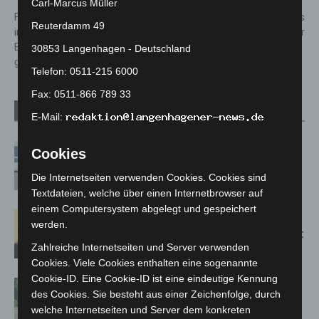
Carl-Marcus Müller
Feuer auf Entsorgungsbetrieb
131 Millionen Euro für das
Reuterdamm 49
in Bissendorf: 80
Stadtbahnnetz in Hannover
Einsatzkräfte stundenlang
30853 Langenhagen - Deutschland
gefordert
Telefon: 0511-215 6000
Fax: 0511-866 789 33
Verwandte Artikel
Mehr vom Autor
E-Mail:
Niedersachsen: Feuerwehrkräfte
Cookies
kehren nach Waldbrandeinsatz aus
Die Internetseiten verwenden Cookies. Cookies sind
Spanien zurück
Textdateien, welche über einen Internetbrowser auf
einem Computersystem abgelegt und gespeichert
Hannover: Erste Tigermücken-
werden.
Population in Niedersachsen entdeckt
Zahlreiche Internetseiten und Server verwenden
Cookies. Viele Cookies enthalten eine sogenannte
Cookie-ID. Eine Cookie-ID ist eine eindeutige Kennung
Brand im „Haus der Begegnung“ in
des Cookies. Sie besteht aus einer Zeichenfolge, durch
Neuwarmbüchen schnell eingedämmt
welche Internetseiten und Server dem konkreten