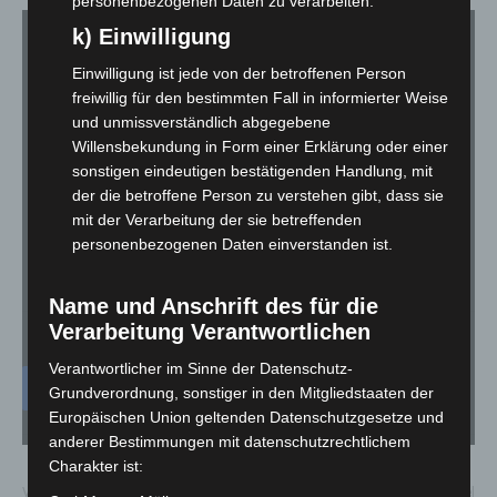
personenbezogenen Daten zu verarbeiten.
k) Einwilligung
Einwilligung ist jede von der betroffenen Person
freiwillig für den bestimmten Fall in informierter Weise
Für die Nutzung von YouTube (YouTube, LLC, 901 Cherry Ave.,
und unmissverständlich abgegebene
San Bruno, CA 94066, USA) benötigen wir laut DSGVO Ihre
Zustimmung.
Willensbekundung in Form einer Erklärung oder einer
sonstigen eindeutigen bestätigenden Handlung, mit
Es werden seitens YouTube personenbezogene Daten erhoben,
der die betroffene Person zu verstehen gibt, dass sie
verarbeitet und gespeichert. Welche Daten genau entnehmen Sie
mit der Verarbeitung der sie betreffenden
bitte den Datenschutzbedingungen.
personenbezogenen Daten einverstanden ist.
Youtube
ist deaktiviert.
Name und Anschrift des für die
Verarbeitung Verantwortlichen
✓ Erlauben
Datenschutzbedingungen
Verantwortlicher im Sinne der Datenschutz-
Grundverordnung, sonstiger in den Mitgliedstaaten der
Europäischen Union geltenden Datenschutzgesetze und
anderer Bestimmungen mit datenschutzrechtlichem
Charakter ist:
Vorheriger Artikel
Nächster Artikel