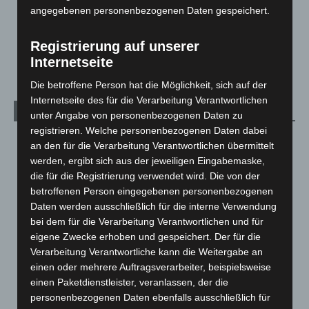
angegebenen personenbezogenen Daten gespeichert.
Über uns
1
Veranstaltungen
1.887
Registrierung auf unserer
Welt
1.270
Internetseite
Die betroffene Person hat die Möglichkeit, sich auf der
Internetseite des für die Verarbeitung Verantwortlichen
Archiv
unter Angabe von personenbezogenen Daten zu
registrieren. Welche personenbezogenen Daten dabei
August 2026
(12)
an den für die Verarbeitung Verantwortlichen übermittelt
werden, ergibt sich aus der jeweiligen Eingabemaske,
Juli 2026
(73)
die für die Registrierung verwendet wird. Die von der
Juni 2026
(139)
betroffenen Person eingegebenen personenbezogenen
Mai 2026
(99)
Daten werden ausschließlich für die interne Verwendung
bei dem für die Verarbeitung Verantwortlichen und für
April 2026
(99)
eigene Zwecke erhoben und gespeichert. Der für die
März 2026
(115)
Verarbeitung Verantwortliche kann die Weitergabe an
Februar 2026
(109)
einen oder mehrere Auftragsverarbeiter, beispielsweise
einen Paketdienstleister, veranlassen, der die
Januar 2026
(122)
personenbezogenen Daten ebenfalls ausschließlich für
Dezember 2025
(103)