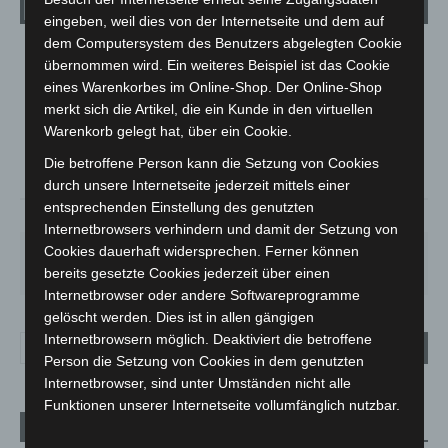
Wetter
eingeben, weil dies von der Internetseite und dem auf
dem Computersystem des Benutzers abgelegten Cookie
LANGENHAGEN
übernommen wird. Ein weiteres Beispiel ist das Cookie
eines Warenkorbes im Online-Shop. Der Online-Shop
Überwiegend Bewölkt
merkt sich die Artikel, die ein Kunde in den virtuellen
°
19.6
°
C
19.3
Warenkorb gelegt hat, über ein Cookie.
°
17.7
Die betroffene Person kann die Setzung von Cookies
durch unsere Internetseite jederzeit mittels einer
entsprechenden Einstellung des genutzten
65%
3.5m/s
56%
Internetbrowsers verhindern und damit der Setzung von
Cookies dauerhaft widersprechen. Ferner können
FR.
SA.
SO.
MO.
DI.
21
°
26
°
32
°
31
°
23
°
bereits gesetzte Cookies jederzeit über einen
Internetbrowser oder andere Softwareprogramme
gelöscht werden. Dies ist in allen gängigen
Internetbrowsern möglich. Deaktiviert die betroffene
Person die Setzung von Cookies in dem genutzten
Internetbrowser, sind unter Umständen nicht alle
Funktionen unserer Internetseite vollumfänglich nutzbar.
Aktuelle Beiträge