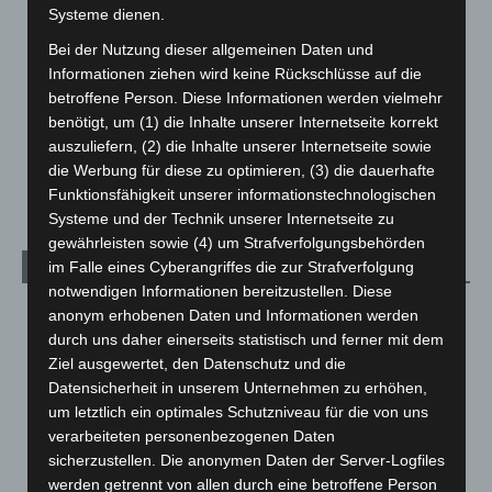
5. August 2026
Systeme dienen.
Bei der Nutzung dieser allgemeinen Daten und
Gasleitung bei McDonald’s-Umbau in Langenhagen
Informationen ziehen wird keine Rückschlüsse auf die
beschädigt
betroffene Person. Diese Informationen werden vielmehr
5. August 2026
benötigt, um (1) die Inhalte unserer Internetseite korrekt
auszuliefern, (2) die Inhalte unserer Internetseite sowie
Anklage nach Abschaltung von „Archetyp Market“ erhoben
die Werbung für diese zu optimieren, (3) die dauerhafte
3. August 2026
Funktionsfähigkeit unserer informationstechnologischen
Systeme und der Technik unserer Internetseite zu
gewährleisten sowie (4) um Strafverfolgungsbehörden
im Falle eines Cyberangriffes die zur Strafverfolgung
Kategorien
notwendigen Informationen bereitzustellen. Diese
Blaulicht
2.799
anonym erhobenen Daten und Informationen werden
durch uns daher einerseits statistisch und ferner mit dem
Corona-News
712
Ziel ausgewertet, den Datenschutz und die
Hannover und Region
5.037
Datensicherheit in unserem Unternehmen zu erhöhen,
um letztlich ein optimales Schutzniveau für die von uns
Langenhagen und Ortsteile
3.250
verarbeiteten personenbezogenen Daten
Leserbriefe
1
sicherzustellen. Die anonymen Daten der Server-Logfiles
Menschen
2
werden getrennt von allen durch eine betroffene Person