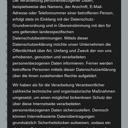
Die Verarbeitung personenbezogener Daten,
beispielsweise des Namens, der Anschrift, E-Mail-
Adresse oder Telefonnummer einer betroffenen Person,
„Aktuelle und geopolitische Bedrohungslagen machen
erfolgt stets im Einklang mit der Datenschutz-
deutlich: Wir müssen jetzt konsequent in Vorsorge,
Grundverordnung und in Übereinstimmung mit den für
Selbsthilfefähigkeit und die Resilienz der Bevölkerung
uns geltenden landesspezifischen
investieren. Verzögerungen können wir uns nicht leisten.
Datenschutzbestimmungen. Mittels dieser
Als Auxiliar der deutschen Behörden im humanitären
Datenschutzerklärung möchte unser Unternehmen die
Öffentlichkeit über Art, Umfang und Zweck der von uns
Bereich und größte Hilfsorganisation Deutschlands
erhobenen, genutzten und verarbeiteten
tragen wir eine besondere Verantwortung im
personenbezogenen Daten informieren. Ferner werden
Bevölkerungsschutz. Gleichzeitig sind wir ein
betroffene Personen mittels dieser Datenschutzerklärung
einsatzerfahrener Akteur der internationalen
über die ihnen zustehenden Rechte aufgeklärt.
humanitären Hilfe. Auf der INTERSCHUTZ präsentieren
Wir haben als für die Verarbeitung Verantwortlicher
wir unter anderem unser mobiles Krankenhaus und
zahlreiche technische und organisatorische Maßnahmen
zeigen, wie modernste Technik und hochkomplexe
umgesetzt, um einen möglichst lückenlosen Schutz der
Logistik ein „Krankenhaus aus der Kiste“ ermöglichen
über diese Internetseite verarbeiteten
personenbezogenen Daten sicherzustellen. Dennoch
und wie sich der Klinikalltag unter Krisenbedingungen
können Internetbasierte Datenübertragungen
gestaltet“, sagte Jürgen Christmann.
grundsätzlich Sicherheitslücken aufweisen, sodass ein