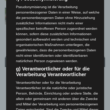
Pseudonymisierung ist die Verarbeitung
Region Hannover: 21 neue
personenbezogener Daten in einer Weise, auf welche
Notfallsanitäter starten beim Roten
die personenbezogenen Daten ohne Hinzuziehung
Kreuz
zusätzlicher Informationen nicht mehr einer
spezifischen betroffenen Person zugeordnet werden
können, sofern diese zusätzlichen Informationen
gesondert aufbewahrt werden und technischen und
organisatorischen Maßnahmen unterliegen, die
gewährleisten, dass die personenbezogenen Daten
nicht einer identifizierten oder identifizierbaren
Wetter
natürlichen Person zugewiesen werden.
g) Verantwortlicher oder für die
Verarbeitung Verantwortlicher
LANGENHAGEN
Klarer Himmel
Verantwortlicher oder für die Verarbeitung
Verantwortlicher ist die natürliche oder juristische
°
21.6
°
C
20.9
Person, Behörde, Einrichtung oder andere Stelle, die
allein oder gemeinsam mit anderen über die Zwecke
°
20.5
und Mittel der Verarbeitung von personenbezogenen
Daten entscheidet. Sind die Zwecke und Mittel dieser