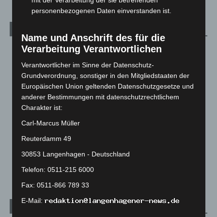
mit der Verarbeitung der sie betreffenden
personenbezogenen Daten einverstanden ist.
Kategorien
Name und Anschrift des für die
Verarbeitung Verantwortlichen
Blaulicht
2.799
Corona-News
712
Verantwortlicher im Sinne der Datenschutz-
Grundverordnung, sonstiger in den Mitgliedstaaten der
Hannover und Region
5.039
Europäischen Union geltenden Datenschutzgesetze und
Langenhagen und Ortsteile
3.252
anderer Bestimmungen mit datenschutzrechtlichem
Leserbriefe
1
Charakter ist:
Menschen
2
Carl-Marcus Müller
Über uns
1
Reuterdamm 49
Veranstaltungen
1.888
30853 Langenhagen - Deutschland
Welt
1.271
Telefon: 0511-215 6000
Fax: 0511-866 789 33
E-Mail:
Archiv