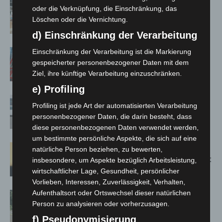
Kunst trifft Weingenuss: Barbara-
oder die Verknüpfung, die Einschränkung, das
Susann Mehring zeigt ihre Werke im
Löschen oder die Vernichtung.
Jacques’ Wein-Depot Isernhagen
d) Einschränkung der Verarbeitung
A2: Zweite Turbobaustelle startet
Einschränkung der Verarbeitung ist die Markierung
gespeicherter personenbezogener Daten mit dem
zwischen Hannover-West und
Ziel, ihre künftige Verarbeitung einzuschränken.
Bothfeld
e) Profiling
Niedersachsen: Feuerwehrkräfte
Profiling ist jede Art der automatisierten Verarbeitung
kehren nach Waldbrandeinsatz aus
personenbezogener Daten, die darin besteht, dass
Spanien zurück
diese personenbezogenen Daten verwendet werden,
um bestimmte persönliche Aspekte, die sich auf eine
Hannover: Erste Tigermücken-
natürliche Person beziehen, zu bewerten,
Population in Niedersachsen entdeckt
insbesondere, um Aspekte bezüglich Arbeitsleistung,
wirtschaftlicher Lage, Gesundheit, persönlicher
Vorlieben, Interessen, Zuverlässigkeit, Verhalten,
Aufenthaltsort oder Ortswechsel dieser natürlichen
Brand im „Haus der Begegnung“ in
Person zu analysieren oder vorherzusagen.
Neuwarmbüchen schnell eingedämmt
f) Pseudonymisierung