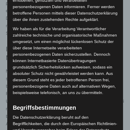
erhobenen, genutzten und verarbeiteten
personalisierten Rückenaufdruck bis hin zu eigens
personenbezogenen Daten informieren. Ferner werden
entwickelten Schutzanzügen für einzelne Feuerwehren.
betroffene Personen mittels dieser Datenschutzerklärung
Dennoch bleibe der klassische Feuerwehr-Schutzanzug
über die ihnen zustehenden Rechte aufgeklärt.
nach DIN EN 469 der am häufigsten eingesetzte
Wir haben als für die Verarbeitung Verantwortlicher
Standard.
zahlreiche technische und organisatorische Maßnahmen
umgesetzt, um einen möglichst lückenlosen Schutz der
Individualität auch bei Stiefeln und
über diese Internetseite verarbeiteten
personenbezogenen Daten sicherzustellen. Dennoch
Materialien
können Internetbasierte Datenübertragungen
grundsätzlich Sicherheitslücken aufweisen, sodass ein
Nicht nur bei Anzügen, auch bei Feuerwehrschuhen
absoluter Schutz nicht gewährleistet werden kann. Aus
spielt Passform eine zentrale Rolle. Julia Simon von Haix
diesem Grund steht es jeder betroffenen Person frei,
betont den Bedarf an individuellen Verschluss- und
personenbezogene Daten auch auf alternativen Wegen,
beispielsweise telefonisch, an uns zu übermitteln.
Passformsystemen. Für die INTERSCHUTZ kündigt das
Unternehmen erneut Produktneuheiten an, darunter zwei
Begriffsbestimmungen
neue Stiefelmodelle. Zuletzt hatte Haix mit einem
besonders leichten Stiefel aus Extraguard-Material
Die Datenschutzerklärung beruht auf den
Aufmerksamkeit erregt.
Begrifflichkeiten, die durch den Europäischen Richtlinien-