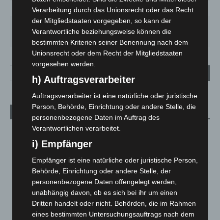
51%
1.8m/s
2%
Verarbeitung durch das Unionsrecht oder das Recht
der Mitgliedstaaten vorgegeben, so kann der
SA.
SO.
MO.
DI.
MI.
Verantwortliche beziehungsweise können die
21
°
34
°
29
°
23
°
26
°
bestimmten Kriterien seiner Benennung nach dem
Unionsrecht oder dem Recht der Mitgliedstaaten
vorgesehen werden.
h) Auftragsverarbeiter
Auftragsverarbeiter ist eine natürliche oder juristische
Person, Behörde, Einrichtung oder andere Stelle, die
Aktuelle Beiträge
personenbezogene Daten im Auftrag des
Verantwortlichen verarbeitet.
Kunst trifft Weingenuss: Barbara-Susann Mehring zeigt ihre
Werke im Jacques’ Wein-Depot Isernhagen
i) Empfänger
8. August 2026
Empfänger ist eine natürliche oder juristische Person,
Behörde, Einrichtung oder andere Stelle, der
A2: Zweite Turbobaustelle startet zwischen Hannover-West
und Bothfeld
personenbezogene Daten offengelegt werden,
unabhängig davon, ob es sich bei ihr um einen
8. August 2026
Dritten handelt oder nicht. Behörden, die im Rahmen
Niedersachsen: Feuerwehrkräfte kehren nach
eines bestimmten Untersuchungsauftrags nach dem