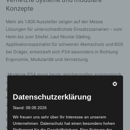
Konzepte
Mehr als 1.600 Aussteller zeigen auf der Messe
Lösungen für unterschiedlichste Einsatzszenarien – vom
Helm bis zum Stiefel. Laut Nicolai Gäding,
Applikationsspezialist für schweren Atemschutz und BOS
bei Dräger, entwickelt sich PSA besonders in Richtung
Ergonomie, Modularität und Vernetzung.
„Moderne PSA muss heute gleichermaßen ergonomisch
und anpassungsfähig sein, um unterschiedlichen
Einsatzszenarien mit häufig längeren Einsatzzeiten und
Datenschutzerklärung
extremer Hitze gerecht zu werden“, so Gäding.
Zunehmend gefragt seien systemisch kompatible
Stand: 08.08.2026
Lösungen, die Schutz, Kommunikation und digitale
Wir freuen uns sehr über Ihr Interesse an unserem
Funktionen miteinander verbinden. Vernetzte Systeme
Unternehmen. Datenschutz hat einen besonders hohen
könnten Einsatzkräften Echtzeitinformationen liefern –
Stellenwert für die Geschäftsleitung. Eine Nutzung der