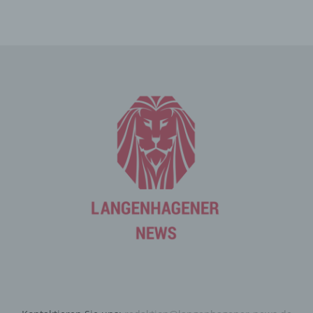
an den für die Verarbeitung Verantwortlichen übermittelt
werden, ergibt sich aus der jeweiligen Eingabemaske,
die für die Registrierung verwendet wird. Die von der
betroffenen Person eingegebenen personenbezogenen
Daten werden ausschließlich für die interne Verwendung
bei dem für die Verarbeitung Verantwortlichen und für
eigene Zwecke erhoben und gespeichert. Der für die
Verarbeitung Verantwortliche kann die Weitergabe an
einen oder mehrere Auftragsverarbeiter, beispielsweise
einen Paketdienstleister, veranlassen, der die
personenbezogenen Daten ebenfalls ausschließlich für
eine interne Verwendung, die dem für die Verarbeitung
Verantwortlichen zuzurechnen ist, nutzt.
Durch eine Registrierung auf der Internetseite des für die
Verarbeitung Verantwortlichen wird ferner die vom
Internet-Service-Provider (ISP) der betroffenen Person
vergebene IP-Adresse, das Datum sowie die Uhrzeit der
Registrierung gespeichert. Die Speicherung dieser Daten
erfolgt vor dem Hintergrund, dass nur so der Missbrauch
unserer Dienste verhindert werden kann, und diese