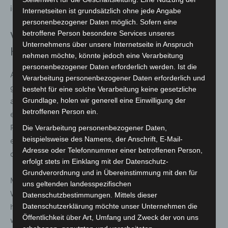
idealerweise direkt im Sichtfeld.
Internetseiten ist grundsätzlich ohne jede Angabe
personenbezogener Daten möglich. Sofern eine
betroffene Person besondere Services unseres
Vom Uniformstück zur
Unternehmens über unsere Internetseite in Anspruch
Hochleistungsbekleidung
nehmen möchte, könnte jedoch eine Verarbeitung
personenbezogener Daten erforderlich werden. Ist die
Auch die Feuerwehr-Schutzkleidung hat sich
Verarbeitung personenbezogener Daten erforderlich und
grundlegend verändert. „Das, was bis Mitte der 1990er
besteht für eine solche Verarbeitung keine gesetzliche
als Einsatzbekleidung getragen wurde, ist meilenweit
Grundlage, holen wir generell eine Einwilligung der
betroffenen Person ein.
entfernt von dem, was wir heute kennen“, sagt Christian
Pannier, Produktmanager bei der LHD Group. Einen
Die Verarbeitung personenbezogener Daten,
beispielsweise des Namens, der Anschrift, E-Mail-
entscheidenden Wendepunkt sieht er in der Einführung
Adresse oder Telefonnummer einer betroffenen Person,
der Norm DIN EN 469 im Jahr 1995.
erfolgt stets im Einklang mit der Datenschutz-
Grundverordnung und in Übereinstimmung mit den für
Moderne Schutzanzüge seien deutlich funktionaler.
uns geltenden landesspezifischen
Während Jacken früher meist vier Taschen hatten, seien
Datenschutzbestimmungen. Mittels dieser
heute sechs oder sieben keine Seltenheit. Gleichzeitig
Datenschutzerklärung möchte unser Unternehmen die
Öffentlichkeit über Art, Umfang und Zweck der von uns
wachse der Wunsch nach Individualisierung – vom