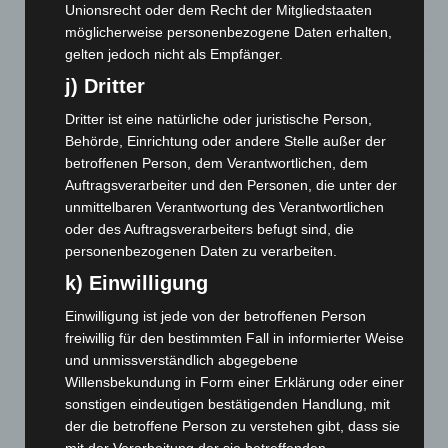
Waldbrandeinsatz aus Spanien zurück
Unionsrecht oder dem Recht der Mitgliedstaaten
7. August 2026
möglicherweise personenbezogene Daten erhalten,
gelten jedoch nicht als Empfänger.
Hannover: Erste Tigermücken-Population in Niedersachsen
j) Dritter
entdeckt
7. August 2026
Dritter ist eine natürliche oder juristische Person,
Behörde, Einrichtung oder andere Stelle außer der
Brand im „Haus der Begegnung“ in Neuwarmbüchen schnell
betroffenen Person, dem Verantwortlichen, dem
eingedämmt
Auftragsverarbeiter und den Personen, die unter der
6. August 2026
unmittelbaren Verantwortung des Verantwortlichen
oder des Auftragsverarbeiters befugt sind, die
Region Hannover: 21 neue Notfallsanitäter starten beim
personenbezogenen Daten zu verarbeiten.
Roten Kreuz
5. August 2026
k) Einwilligung
Mann läuft mit Hockeyschläger über A7 – Polizei sucht
Einwilligung ist jede von der betroffenen Person
Zeugen
freiwillig für den bestimmten Fall in informierter Weise
5. August 2026
und unmissverständlich abgegebene
Willensbekundung in Form einer Erklärung oder einer
Celle: Mensch stirbt bei Bagger-Unfall auf Baustelle
sonstigen eindeutigen bestätigenden Handlung, mit
der die betroffene Person zu verstehen gibt, dass sie
5. August 2026