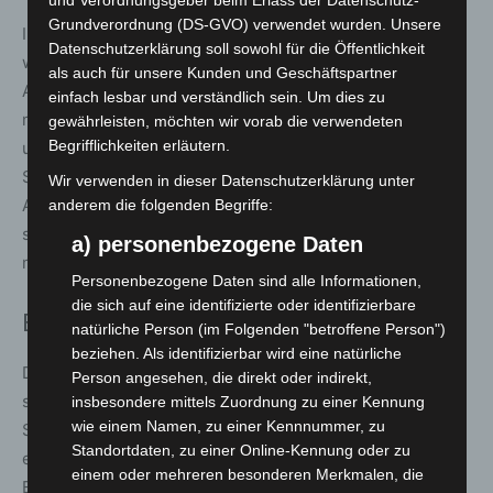
und Verordnungsgeber beim Erlass der Datenschutz-
Grundverordnung (DS-GVO) verwendet wurden. Unsere
Im Materialbereich setzt Arclin auf Hochleistungsfasern
Datenschutzerklärung soll sowohl für die Öffentlichkeit
wie Nomex und Kevlar. Beide gehören zur Gruppe der
als auch für unsere Kunden und Geschäftspartner
Aramide und sind seit Jahrzehnten fester Bestandteil
einfach lesbar und verständlich sein. Um dies zu
moderner Schutzkleidung. Nomex bietet hohen Hitze-
gewährleisten, möchten wir vorab die verwendeten
Begrifflichkeiten erläutern.
und Flammschutz, Kevlar sorgt für extreme Reiß- und
Schnittfestigkeit. Auf dem Freigelände demonstriert
Wir verwenden in dieser Datenschutzerklärung unter
Arclin die Belastbarkeit dieser Materialien mit dem
anderem die folgenden Begriffe:
sogenannten Thermo-Man, einer Flash-Fire-Simulation
a) personenbezogene Daten
mit sensorbestücktem Dummy.
Personenbezogene Daten sind alle Informationen,
die sich auf eine identifizierte oder identifizierbare
Einordnung
natürliche Person (im Folgenden "betroffene Person")
beziehen. Als identifizierbar wird eine natürliche
Die INTERSCHUTZ 2026 macht vielfältig deutlich, wie
Person angesehen, die direkt oder indirekt,
stark sich Persönliche Schutzausrüstung von reiner
insbesondere mittels Zuordnung zu einer Kennung
wie einem Namen, zu einer Kennnummer, zu
Schutzkleidung zu einem vernetzten Sicherheitssystem
Standortdaten, zu einer Online-Kennung oder zu
entwickelt hat. Angesichts wachsender Risiken, längerer
einem oder mehreren besonderen Merkmalen, die
Einsatzzeiten und klimatischer Veränderungen rückt der