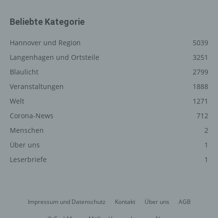
betroffenen Person jederzeit auf Anfrage Auskunft
darüber, welche personenbezogenen Daten über die
Beliebte Kategorie
betroffene Person gespeichert sind. Ferner berichtigt
oder löscht der für die Verarbeitung Verantwortliche
Hannover und Region
5039
personenbezogene Daten auf Wunsch oder Hinweis der
betroffenen Person, soweit dem keine gesetzlichen
Langenhagen und Ortsteile
3251
Aufbewahrungspflichten entgegenstehen. Die
Blaulicht
2799
Gesamtheit der Mitarbeiter des für die Verarbeitung
Veranstaltungen
1888
Verantwortlichen stehen der betroffenen Person in
diesem Zusammenhang als Ansprechpartner zur
Welt
1271
Verfügung.
Corona-News
712
Menschen
2
Kontaktmöglichkeit über die
Über uns
1
Internetseite
Leserbriefe
1
Die Internetseite enthält aufgrund von gesetzlichen
Vorschriften Angaben, die eine schnelle elektronische
Kontaktaufnahme zu unserem Unternehmen sowie eine
unmittelbare Kommunikation mit uns ermöglichen, was
Impressum und Datenschutz
Kontakt
Über uns
AGB
ebenfalls eine allgemeine Adresse der sogenannten
elektronischen Post (E-Mail-Adresse) umfasst. Sofern