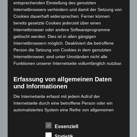
entsprechenden Einstellung des genutzten
Februar 2024
(103)
Internetbrowsers verhindern und damit der Setzung von
Cookies dauerhaft widersprechen. Ferner können
Januar 2024
(111)
bereits gesetzte Cookies jederzeit über einen
Dezember 2023
(130)
Internetbrowser oder andere Softwareprogramme
November 2023
(130)
gelöscht werden. Dies ist in allen gängigen
Internetbrowsern möglich. Deaktiviert die betroffene
Oktober 2023
(114)
Person die Setzung von Cookies in dem genutzten
September 2023
(133)
Internetbrowser, sind unter Umständen nicht alle
August 2023
(134)
Funktionen unserer Internetseite vollumfänglich nutzbar.
Juli 2023
(118)
Erfassung von allgemeinen Daten
Juni 2023
(142)
und Informationen
Mai 2023
(139)
Die Internetseite erfasst mit jedem Aufruf der
April 2023
(155)
Internetseite durch eine betroffene Person oder ein
März 2023
(174)
automatisiertes System eine Reihe von allgemeinen
Daten und Informationen. Diese allgemeinen Daten und
Februar 2023
(154)
Informationen werden in den Logfiles des Servers
Essenziell
Januar 2023
(140)
gespeichert. Erfasst werden können die (1) verwendeten
Dezember 2022
(130)
Statistik
Browsertypen und Versionen, (2) das vom zugreifenden