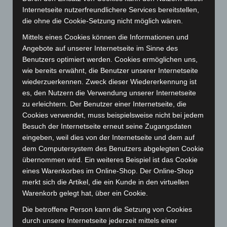
Internetseite nutzerfreundlichere Services bereitstellen,
Mai 2025
(112)
die ohne die Cookie-Setzung nicht möglich wären.
April 2025
(88)
Mittels eines Cookies können die Informationen und
März 2025
(111)
Angebote auf unserer Internetseite im Sinne des
Februar 2025
(96)
Benutzers optimiert werden. Cookies ermöglichen uns,
wie bereits erwähnt, die Benutzer unserer Internetseite
Januar 2025
(88)
wiederzuerkennen. Zweck dieser Wiedererkennung ist
Dezember 2024
(89)
es, den Nutzern die Verwendung unserer Internetseite
November 2024
(94)
zu erleichtern. Der Benutzer einer Internetseite, die
Cookies verwendet, muss beispielsweise nicht bei jedem
Oktober 2024
(93)
Besuch der Internetseite erneut seine Zugangsdaten
September 2024
(112)
eingeben, weil dies von der Internetseite und dem auf
August 2024
(107)
dem Computersystem des Benutzers abgelegten Cookie
übernommen wird. Ein weiteres Beispiel ist das Cookie
Juli 2024
(89)
eines Warenkorbes im Online-Shop. Der Online-Shop
Juni 2024
(107)
merkt sich die Artikel, die ein Kunde in den virtuellen
Warenkorb gelegt hat, über ein Cookie.
Mai 2024
(149)
April 2024
(102)
Die betroffene Person kann die Setzung von Cookies
durch unsere Internetseite jederzeit mittels einer
März 2024
(103)