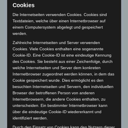
Cookies
August 2026
(14)
Juli 2026
(73)
Die Internetseiten verwenden Cookies. Cookies sind
Textdateien, welche über einen Internetbrowser auf
Juni 2026
(139)
einem Computersystem abgelegt und gespeichert
Mai 2026
(99)
werden.
April 2026
(99)
Zahlreiche Internetseiten und Server verwenden
März 2026
(115)
Cookies. Viele Cookies enthalten eine sogenannte
Cookie-ID. Eine Cookie-ID ist eine eindeutige Kennung
Februar 2026
(109)
des Cookies. Sie besteht aus einer Zeichenfolge, durch
Januar 2026
(122)
welche Internetseiten und Server dem konkreten
Internetbrowser zugeordnet werden können, in dem das
Dezember 2025
(103)
Cookie gespeichert wurde. Dies ermöglicht es den
November 2025
(114)
besuchten Internetseiten und Servern, den individuellen
Oktober 2025
(112)
Browser der betroffenen Person von anderen
Internetbrowsern, die andere Cookies enthalten, zu
September 2025
(93)
unterscheiden. Ein bestimmter Internetbrowser kann
August 2025
(90)
über die eindeutige Cookie-ID wiedererkannt und
Juli 2025
(90)
identifiziert werden.
Juni 2025
(103)
Durch den Einsatz von Cookies kann den Nutzern dieser