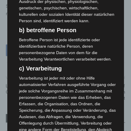
Ausdruck der physischen, physiologischen,
Schutz der Einsatzkräfte zunehmend in den Mittelpunkt
genetischen, psychischen, wirtschaftlichen,
moderner Gefahrenabwehr.
kulturellen oder sozialen Identität dieser natürlichen
Person sind, identifiziert werden kann.
b) betroffene Person
Betroffene Person ist jede identifizierte oder
identifizierbare natürliche Person, deren
personenbezogene Daten von dem für die
Verarbeitung Verantwortlichen verarbeitet werden.
c) Verarbeitung
Vorheriger Artikel
Nächster Artikel
Verarbeitung ist jeder mit oder ohne Hilfe
automatisierter Verfahren ausgeführte Vorgang oder
Lkw-Unfall auf A2 bei Lehrte-
Erste Sandspielzeugkiste auf
jede solche Vorgangsreihe im Zusammenhang mit
Ost blockiert alle Fahrspuren
Spielplatz in Langenhagen
personenbezogenen Daten wie das Erheben, das
eröffnet
Erfassen, die Organisation, das Ordnen, die
Speicherung, die Anpassung oder Veränderung, das
Auslesen, das Abfragen, die Verwendung, die
Verwandte Artikel
Mehr vom Autor
Offenlegung durch Übermittlung, Verbreitung oder
eine andere Form der Bereitstellung, den Abgleich