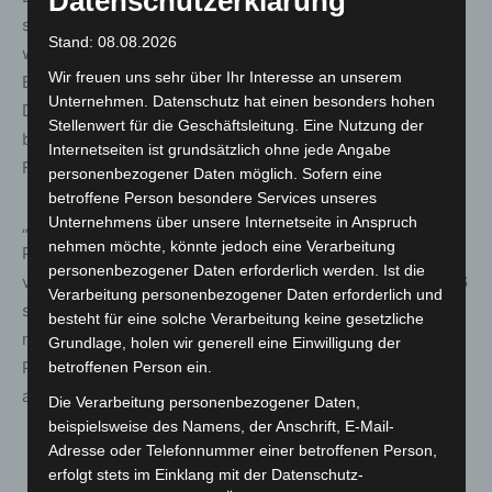
Datenschutzerklärung
seinem „Living Lab“ als europaweit einzigartig. Hier
Stand: 08.08.2026
werden robotische Systeme unter realitätsnahen
Wir freuen uns sehr über Ihr Interesse an unserem
Bedingungen getestet, validiert und weiterentwickelt.
Unternehmen. Datenschutz hat einen besonders hohen
Dass die Technologien praxistauglich sind, hat sich
Stellenwert für die Geschäftsleitung. Eine Nutzung der
bereits bei Großbränden, ABC-Lagen und während der
Internetseiten ist grundsätzlich ohne jede Angabe
Flutkatastrophe 2021 im Ahrtal gezeigt.
personenbezogener Daten möglich. Sofern eine
betroffene Person besondere Services unseres
Unternehmens über unsere Internetseite in Anspruch
„Die Rettungsrobotik-Tage sind mit dem ‚DRZ Civil
nehmen möchte, könnte jedoch eine Verarbeitung
Protection Robotics Forum‘ nur ein Beispiel dafür, wie
personenbezogener Daten erforderlich werden. Ist die
vielseitig das Rahmenprogramm der INTERSCHUTZ 2026
Verarbeitung personenbezogener Daten erforderlich und
sein wird“, resümiert Projektleiter Heinold. „In den
besteht für eine solche Verarbeitung keine gesetzliche
nächsten Wochen und Monaten finalisieren wir weitere
Grundlage, holen wir generell eine Einwilligung der
Partner-Formate, die die INTERSCHUTZ 2026 quer über
betroffenen Person ein.
alle Themenbereiche widerspiegeln.“
Die Verarbeitung personenbezogener Daten,
beispielsweise des Namens, der Anschrift, E-Mail-
Adresse oder Telefonnummer einer betroffenen Person,
erfolgt stets im Einklang mit der Datenschutz-