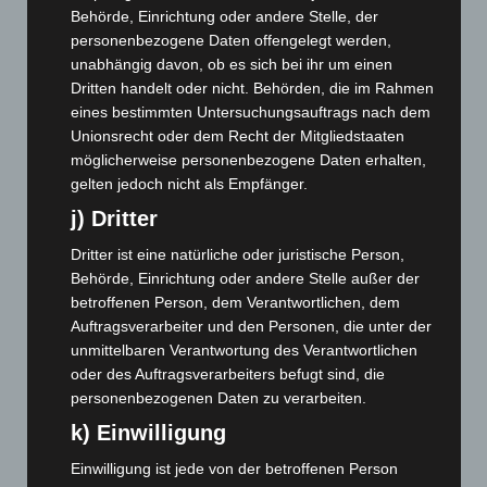
April 2026
(99)
Behörde, Einrichtung oder andere Stelle, der
März 2026
(115)
personenbezogene Daten offengelegt werden,
unabhängig davon, ob es sich bei ihr um einen
Februar 2026
(109)
Dritten handelt oder nicht. Behörden, die im Rahmen
Januar 2026
(122)
eines bestimmten Untersuchungsauftrags nach dem
Unionsrecht oder dem Recht der Mitgliedstaaten
Dezember 2025
(103)
möglicherweise personenbezogene Daten erhalten,
November 2025
(114)
gelten jedoch nicht als Empfänger.
Oktober 2025
(112)
j) Dritter
September 2025
(93)
Dritter ist eine natürliche oder juristische Person,
August 2025
(90)
Behörde, Einrichtung oder andere Stelle außer der
Juli 2025
(90)
betroffenen Person, dem Verantwortlichen, dem
Auftragsverarbeiter und den Personen, die unter der
Juni 2025
(103)
unmittelbaren Verantwortung des Verantwortlichen
Mai 2025
(112)
oder des Auftragsverarbeiters befugt sind, die
April 2025
(88)
personenbezogenen Daten zu verarbeiten.
k) Einwilligung
März 2025
(111)
Februar 2025
(96)
Einwilligung ist jede von der betroffenen Person