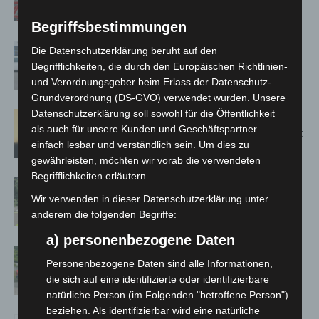
Bothfeld
Begriffsbestimmungen
Niedersachsen: Feuerwehrkräfte
Die Datenschutzerklärung beruht auf den
kehren nach Waldbrandeinsatz aus
Begrifflichkeiten, die durch den Europäischen Richtlinien-
Spanien zurück
und Verordnungsgeber beim Erlass der Datenschutz-
Grundverordnung (DS-GVO) verwendet wurden. Unsere
Datenschutzerklärung soll sowohl für die Öffentlichkeit
Hannover: Erste Tigermücken-
als auch für unsere Kunden und Geschäftspartner
Population in Niedersachsen entdeckt
einfach lesbar und verständlich sein. Um dies zu
gewährleisten, möchten wir vorab die verwendeten
Begrifflichkeiten erläutern.
Brand im „Haus der Begegnung“ in
Wir verwenden in dieser Datenschutzerklärung unter
Neuwarmbüchen schnell eingedämmt
anderem die folgenden Begriffe:
a) personenbezogene Daten
Region Hannover: 21 neue
Personenbezogene Daten sind alle Informationen,
Notfallsanitäter starten beim Roten
die sich auf eine identifizierte oder identifizierbare
Kreuz
natürliche Person (im Folgenden "betroffene Person")
beziehen. Als identifizierbar wird eine natürliche