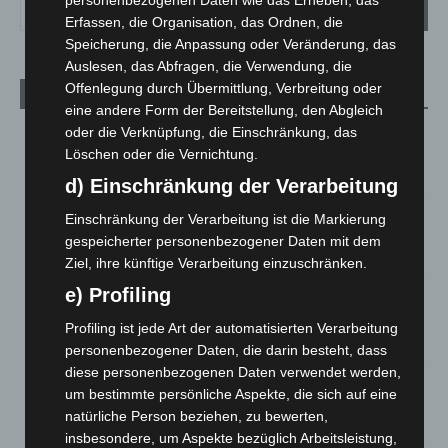
personenbezogenen Daten wie das Erheben, das
Erfassen, die Organisation, das Ordnen, die
Speicherung, die Anpassung oder Veränderung, das
Auslesen, das Abfragen, die Verwendung, die
Offenlegung durch Übermittlung, Verbreitung oder
Aktuelle Beiträge
eine andere Form der Bereitstellung, den Abgleich
Kunst trifft Weingenuss: Barbara-Susann Mehring zeigt ihre
oder die Verknüpfung, die Einschränkung, das
Werke im Jacques’ Wein-Depot Isernhagen
Löschen oder die Vernichtung.
8. August 2026
d) Einschränkung der Verarbeitung
A2: Zweite Turbobaustelle startet zwischen Hannover-West
Einschränkung der Verarbeitung ist die Markierung
und Bothfeld
gespeicherter personenbezogener Daten mit dem
8. August 2026
Ziel, ihre künftige Verarbeitung einzuschränken.
e) Profiling
Niedersachsen: Feuerwehrkräfte kehren nach
Waldbrandeinsatz aus Spanien zurück
Profiling ist jede Art der automatisierten Verarbeitung
7. August 2026
personenbezogener Daten, die darin besteht, dass
diese personenbezogenen Daten verwendet werden,
Hannover: Erste Tigermücken-Population in Niedersachsen
um bestimmte persönliche Aspekte, die sich auf eine
entdeckt
natürliche Person beziehen, zu bewerten,
7. August 2026
insbesondere, um Aspekte bezüglich Arbeitsleistung,