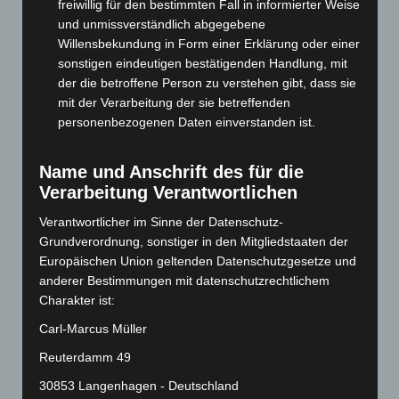
freiwillig für den bestimmten Fall in informierter Weise
Januar 2025
(88)
und unmissverständlich abgegebene
Dezember 2024
(89)
Willensbekundung in Form einer Erklärung oder einer
November 2024
(94)
sonstigen eindeutigen bestätigenden Handlung, mit
der die betroffene Person zu verstehen gibt, dass sie
Oktober 2024
(93)
mit der Verarbeitung der sie betreffenden
September 2024
(112)
personenbezogenen Daten einverstanden ist.
August 2024
(107)
Juli 2024
(89)
Name und Anschrift des für die
Verarbeitung Verantwortlichen
Juni 2024
(107)
Mai 2024
(149)
Verantwortlicher im Sinne der Datenschutz-
Grundverordnung, sonstiger in den Mitgliedstaaten der
April 2024
(102)
Europäischen Union geltenden Datenschutzgesetze und
März 2024
(103)
anderer Bestimmungen mit datenschutzrechtlichem
Charakter ist:
Februar 2024
(103)
Januar 2024
(111)
Carl-Marcus Müller
Dezember 2023
(130)
Reuterdamm 49
November 2023
(130)
30853 Langenhagen - Deutschland