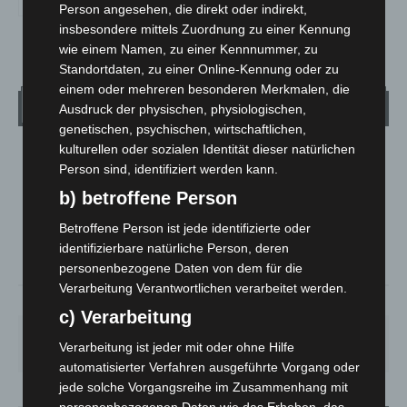
Person angesehen, die direkt oder indirekt,
insbesondere mittels Zuordnung zu einer Kennung
wie einem Namen, zu einer Kennnummer, zu
Standortdaten, zu einer Online-Kennung oder zu
einem oder mehreren besonderen Merkmalen, die
Wetter
Ausdruck der physischen, physiologischen,
genetischen, psychischen, wirtschaftlichen,
kulturellen oder sozialen Identität dieser natürlichen
LANGENHAGEN
Person sind, identifiziert werden kann.
Klarer Himmel
b) betroffene Person
°
25.2
°
C
24.3
Betroffene Person ist jede identifizierte oder
identifizierbare natürliche Person, deren
°
23.3
personenbezogene Daten von dem für die
Verarbeitung Verantwortlichen verarbeitet werden.
38%
3.6m/s
7%
c) Verarbeitung
SA.
SO.
MO.
DI.
MI.
Verarbeitung ist jeder mit oder ohne Hilfe
27
°
34
°
26
°
23
°
26
°
automatisierter Verfahren ausgeführte Vorgang oder
jede solche Vorgangsreihe im Zusammenhang mit