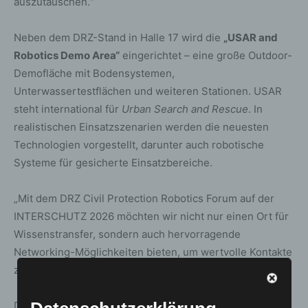
auszutauschen.“
Neben dem DRZ-Stand in Halle 17 wird die
„USAR and
Robotics Demo Area“
eingerichtet – eine große Outdoor-
Demofläche mit Bodensystemen,
Unterwassertestflächen und weiteren Stationen. USAR
steht international für
Urban Search and Rescue
. In
realistischen Einsatzszenarien werden die neuesten
Technologien vorgestellt, darunter auch robotische
Systeme für gesicherte Einsatzbereiche.
„Mit dem DRZ Civil Protection Robotics Forum auf der
INTERSCHUTZ 2026 möchten wir nicht nur einen Ort für
Wissenstransfer, sondern auch hervorragende
Networking-Möglichkeiten bieten, um wertvolle Kontakte
zu knüpfen und Partnerschaften zu etablieren“, so Grafe.
Das
DRZ
wurde 2018 in Dortmund gegründet und gilt mit