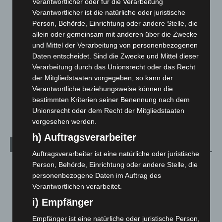
Verantwortlicher oder für die Verarbeitung
Verantwortlicher ist die natürliche oder juristische
Hannover und Region
5.039
Person, Behörde, Einrichtung oder andere Stelle, die
Langenhagen und Ortsteile
3.252
allein oder gemeinsam mit anderen über die Zwecke
Leserbriefe
1
und Mittel der Verarbeitung von personenbezogenen
Daten entscheidet. Sind die Zwecke und Mittel dieser
Menschen
2
Verarbeitung durch das Unionsrecht oder das Recht
Über uns
1
der Mitgliedstaaten vorgegeben, so kann der
Veranstaltungen
1.888
Verantwortliche beziehungsweise können die
bestimmten Kriterien seiner Benennung nach dem
Welt
1.271
Unionsrecht oder dem Recht der Mitgliedstaaten
vorgesehen werden.
h) Auftragsverarbeiter
Archiv
Auftragsverarbeiter ist eine natürliche oder juristische
Person, Behörde, Einrichtung oder andere Stelle, die
August 2026
(14)
personenbezogene Daten im Auftrag des
Juli 2026
(73)
Verantwortlichen verarbeitet.
Juni 2026
(139)
i) Empfänger
Mai 2026
(99)
Empfänger ist eine natürliche oder juristische Person,