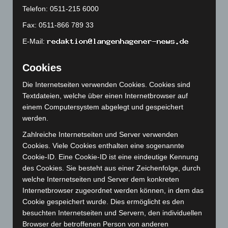
Oktober 2023
(114)
Telefon: 0511-215 6000
September 2023
(133)
Fax: 0511-866 789 33
August 2023
(134)
E-Mail:
Juli 2023
(118)
Juni 2023
(142)
Cookies
Mai 2023
(139)
Die Internetseiten verwenden Cookies. Cookies sind
Textdateien, welche über einen Internetbrowser auf
April 2023
(155)
einem Computersystem abgelegt und gespeichert
März 2023
(174)
werden.
Februar 2023
(154)
Zahlreiche Internetseiten und Server verwenden
Januar 2023
(140)
Cookies. Viele Cookies enthalten eine sogenannte
Cookie-ID. Eine Cookie-ID ist eine eindeutige Kennung
Dezember 2022
(130)
des Cookies. Sie besteht aus einer Zeichenfolge, durch
November 2022
(167)
welche Internetseiten und Server dem konkreten
Oktober 2022
(166)
Internetbrowser zugeordnet werden können, in dem das
Cookie gespeichert wurde. Dies ermöglicht es den
September 2022
(205)
besuchten Internetseiten und Servern, den individuellen
August 2022
(166)
Browser der betroffenen Person von anderen