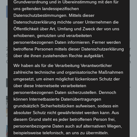
Grundverordnung und in Übereinstimmung mit den für
uns geltenden landesspezifischen
Datenschutzbestimmungen. Mittels dieser
Datenschutzerklärung möchte unser Unternehmen die
Öffentlichkeit über Art, Umfang und Zweck der von uns
erhobenen, genutzten und verarbeiteten
Vorheriger Artikel
Nächster Artikel
personenbezogenen Daten informieren. Ferner werden
2025: Veranstaltungstipps mit
Kronkorken-Sammelaktion der
betroffene Personen mittels dieser Datenschutzerklärung
Stattreisen Hannover im
Feuerwehr Kaltenweide
über die ihnen zustehenden Rechte aufgeklärt.
Oktober
erreicht neue Dimensionen
Wir haben als für die Verarbeitung Verantwortlicher
zahlreiche technische und organisatorische Maßnahmen
umgesetzt, um einen möglichst lückenlosen Schutz der
Verwandte Artikel
Mehr vom Autor
über diese Internetseite verarbeiteten
personenbezogenen Daten sicherzustellen. Dennoch
Kunst trifft Weingenuss: Barbara-
können Internetbasierte Datenübertragungen
Susann Mehring zeigt ihre Werke im
grundsätzlich Sicherheitslücken aufweisen, sodass ein
Jacques’ Wein-Depot Isernhagen
absoluter Schutz nicht gewährleistet werden kann. Aus
diesem Grund steht es jeder betroffenen Person frei,
personenbezogene Daten auch auf alternativen Wegen,
A2: Zweite Turbobaustelle startet
beispielsweise telefonisch, an uns zu übermitteln.
zwischen Hannover-West und