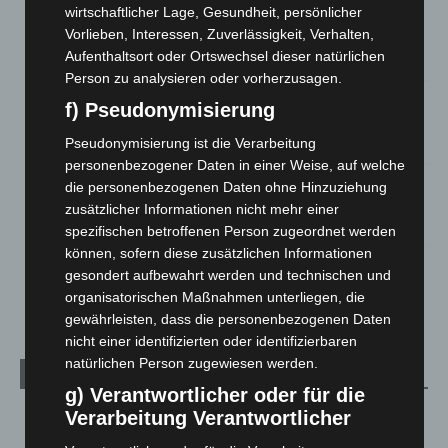
wirtschaftlicher Lage, Gesundheit, persönlicher
Brand im „Haus der Begegnung“ in Neuwarmbüchen schnell
Vorlieben, Interessen, Zuverlässigkeit, Verhalten,
eingedämmt
Aufenthaltsort oder Ortswechsel dieser natürlichen
6. August 2026
Person zu analysieren oder vorherzusagen.
Region Hannover: 21 neue Notfallsanitäter starten beim
f) Pseudonymisierung
Roten Kreuz
5. August 2026
Pseudonymisierung ist die Verarbeitung
personenbezogener Daten in einer Weise, auf welche
Mann läuft mit Hockeyschläger über A7 – Polizei sucht
die personenbezogenen Daten ohne Hinzuziehung
Zeugen
zusätzlicher Informationen nicht mehr einer
5. August 2026
spezifischen betroffenen Person zugeordnet werden
können, sofern diese zusätzlichen Informationen
Celle: Mensch stirbt bei Bagger-Unfall auf Baustelle
gesondert aufbewahrt werden und technischen und
5. August 2026
organisatorischen Maßnahmen unterliegen, die
gewährleisten, dass die personenbezogenen Daten
nicht einer identifizierten oder identifizierbaren
natürlichen Person zugewiesen werden.
Kategorien
g) Verantwortlicher oder für die
Verarbeitung Verantwortlicher
Blaulicht
2.799
Corona-News
712