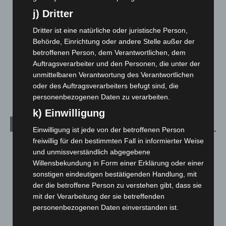
5. August 2026
j) Dritter
Mann läuft mit Hockeyschläger über A7 – Polizei sucht
Dritter ist eine natürliche oder juristische Person,
Zeugen
Behörde, Einrichtung oder andere Stelle außer der
5. August 2026
betroffenen Person, dem Verantwortlichen, dem
Auftragsverarbeiter und den Personen, die unter der
Celle: Mensch stirbt bei Bagger-Unfall auf Baustelle
unmittelbaren Verantwortung des Verantwortlichen
5. August 2026
oder des Auftragsverarbeiters befugt sind, die
personenbezogenen Daten zu verarbeiten.
k) Einwilligung
Kategorien
Einwilligung ist jede von der betroffenen Person
freiwillig für den bestimmten Fall in informierter Weise
Blaulicht
2.799
und unmissverständlich abgegebene
Corona-News
712
Willensbekundung in Form einer Erklärung oder einer
sonstigen eindeutigen bestätigenden Handlung, mit
Hannover und Region
5.039
der die betroffene Person zu verstehen gibt, dass sie
Langenhagen und Ortsteile
3.252
mit der Verarbeitung der sie betreffenden
Leserbriefe
1
personenbezogenen Daten einverstanden ist.
Menschen
2