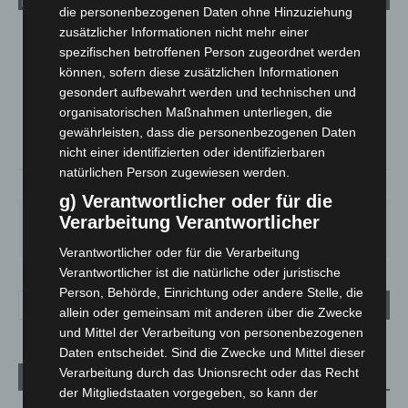
die personenbezogenen Daten ohne Hinzuziehung
zusätzlicher Informationen nicht mehr einer
LANGENHAGEN
spezifischen betroffenen Person zugeordnet werden
Bedeckt
können, sofern diese zusätzlichen Informationen
gesondert aufbewahrt werden und technischen und
°
15
°
C
14.8
organisatorischen Maßnahmen unterliegen, die
gewährleisten, dass die personenbezogenen Daten
°
13.8
nicht einer identifizierten oder identifizierbaren
natürlichen Person zugewiesen werden.
75%
2.9m/s
90%
g) Verantwortlicher oder für die
SO.
MO.
DI.
MI.
DO.
Verarbeitung Verantwortlicher
33
°
27
°
23
°
26
°
25
°
Verantwortlicher oder für die Verarbeitung
Verantwortlicher ist die natürliche oder juristische
Person, Behörde, Einrichtung oder andere Stelle, die
allein oder gemeinsam mit anderen über die Zwecke
und Mittel der Verarbeitung von personenbezogenen
Daten entscheidet. Sind die Zwecke und Mittel dieser
Verarbeitung durch das Unionsrecht oder das Recht
Aktuelle Beiträge
der Mitgliedstaaten vorgegeben, so kann der