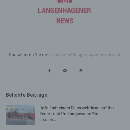
betroffenen Person eingegebenen personenbezogenen
Daten werden ausschließlich für die interne Verwendung
bei dem für die Verarbeitung Verantwortlichen und für
eigene Zwecke erhoben und gespeichert. Der für die
Verarbeitung Verantwortliche kann die Weitergabe an
einen oder mehrere Auftragsverarbeiter, beispielsweise
einen Paketdienstleister, veranlassen, der die
personenbezogenen Daten ebenfalls ausschließlich für
Kontaktieren Sie uns:
redaktion@langenhagener-news.de
eine interne Verwendung, die dem für die Verarbeitung
Verantwortlichen zuzurechnen ist, nutzt.
Durch eine Registrierung auf der Internetseite des für die
Verarbeitung Verantwortlichen wird ferner die vom
Internet-Service-Provider (ISP) der betroffenen Person
vergebene IP-Adresse, das Datum sowie die Uhrzeit der
Beliebte Beiträge
Registrierung gespeichert. Die Speicherung dieser Daten
erfolgt vor dem Hintergrund, dass nur so der Missbrauch
Unfall mit einem Feuerwehrkran auf der
unserer Dienste verhindert werden kann, und diese
Feuer- und Rettungswache 2 in...
Daten im Bedarfsfall ermöglichen, begangene Straftaten
9. Mai 2022
aufzuklären. Insofern ist die Speicherung dieser Daten