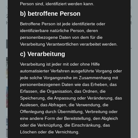
Person sind, identifiziert werden kann.
Vorheriger Artikel
Nächster Artikel
b) betroffene Person
2026: März-Termine in den
Onkologische Interdisziplinäre
Herrenhäuser Gärten
Ambulanz MHH eröffnet
Betroffene Person ist jede identifizierte oder
identifizierbare natürliche Person, deren
personenbezogene Daten von dem für die
Verarbeitung Verantwortlichen verarbeitet werden.
Verwandte Artikel
Mehr vom Autor
c) Verarbeitung
Kunst trifft Weingenuss: Barbara-
Verarbeitung ist jeder mit oder ohne Hilfe
Susann Mehring zeigt ihre Werke im
automatisierter Verfahren ausgeführte Vorgang oder
Jacques’ Wein-Depot Isernhagen
jede solche Vorgangsreihe im Zusammenhang mit
personenbezogenen Daten wie das Erheben, das
A2: Zweite Turbobaustelle startet
Erfassen, die Organisation, das Ordnen, die
zwischen Hannover-West und
Speicherung, die Anpassung oder Veränderung, das
Bothfeld
Auslesen, das Abfragen, die Verwendung, die
Offenlegung durch Übermittlung, Verbreitung oder
eine andere Form der Bereitstellung, den Abgleich
Niedersachsen: Feuerwehrkräfte
oder die Verknüpfung, die Einschränkung, das
kehren nach Waldbrandeinsatz aus
Löschen oder die Vernichtung.
Spanien zurück