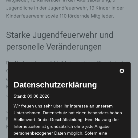
Jugendliche in der Jugendfeuerwehr, 19 Kinder in der
Kinderfeuerwehr sowie 110 fördernde Mitglieder.
Starke Jugendfeuerwehr und
personelle Veränderungen
Die Nachwuchsarbeit bleibt ein zentrales Standbein der
Ortsfeuerwehr. Die Jugendfeuerwehr Meyenfeld
absolvierte 2.259 Dienststunden. Im März sollen weitere
Datenschutzerklärung
Mitglieder aus der Kinderfeuerwehr in die
Jugendfeuerwehr übernommen werden.
Stand: 09.08.2026
Wir freuen uns sehr über Ihr Interesse an unserem
Jugendwart Sascha Mauruschat kündigte an, seine
Unternehmen. Datenschutz hat einen besonders hohen
Funktion zum 30. April abzugeben. Gespräche über eine
Stellenwert für die Geschäftsleitung. Eine Nutzung der
Nachfolge laufen bereits.
Internetseiten ist grundsätzlich ohne jede Angabe
personenbezogener Daten möglich. Sofern eine