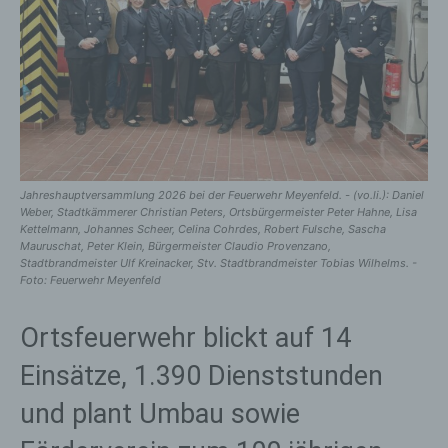
Jahreshauptversammlung 2026 bei der Feuerwehr Meyenfeld. - (vo.li.): Daniel
Weber, Stadtkämmerer Christian Peters, Ortsbürgermeister Peter Hahne, Lisa
Kettelmann, Johannes Scheer, Celina Cohrdes, Robert Fulsche, Sascha
Mauruschat, Peter Klein, Bürgermeister Claudio Provenzano,
Stadtbrandmeister Ulf Kreinacker, Stv. Stadtbrandmeister Tobias Wilhelms. -
Foto: Feuerwehr Meyenfeld
Ortsfeuerwehr blickt auf 14
Einsätze, 1.390 Dienststunden
und plant Umbau sowie