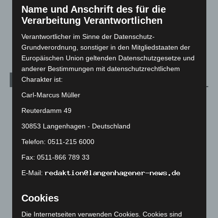
Name und Anschrift des für die
Über uns
1
Verarbeitung Verantwortlichen
Veranstaltungen
1.888
Verantwortlicher im Sinne der Datenschutz-
Welt
1.271
Grundverordnung, sonstiger in den Mitgliedstaaten der
Europäischen Union geltenden Datenschutzgesetze und
anderer Bestimmungen mit datenschutzrechtlichem
Charakter ist:
Archiv
Carl-Marcus Müller
August 2026
(14)
Reuterdamm 49
Juli 2026
(73)
30853 Langenhagen - Deutschland
Juni 2026
(139)
Telefon: 0511-215 6000
Mai 2026
(99)
Fax: 0511-866 789 33
April 2026
(99)
E-Mail:
März 2026
(115)
Februar 2026
(109)
Cookies
Januar 2026
(122)
Die Internetseiten verwenden Cookies. Cookies sind
Dezember 2025
(103)