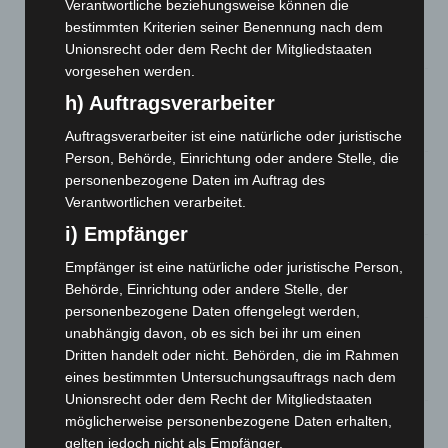
Kunst trifft Weingenuss: Barbara-Susann Mehring zeigt ihre
Verantwortliche beziehungsweise können die
Werke im Jacques’ Wein-Depot Isernhagen
bestimmten Kriterien seiner Benennung nach dem
8. August 2026
Unionsrecht oder dem Recht der Mitgliedstaaten
vorgesehen werden.
A2: Zweite Turbobaustelle startet zwischen Hannover-West
h) Auftragsverarbeiter
und Bothfeld
8. August 2026
Auftragsverarbeiter ist eine natürliche oder juristische
Person, Behörde, Einrichtung oder andere Stelle, die
Niedersachsen: Feuerwehrkräfte kehren nach
personenbezogene Daten im Auftrag des
Waldbrandeinsatz aus Spanien zurück
Verantwortlichen verarbeitet.
7. August 2026
i) Empfänger
Hannover: Erste Tigermücken-Population in Niedersachsen
Empfänger ist eine natürliche oder juristische Person,
entdeckt
Behörde, Einrichtung oder andere Stelle, der
7. August 2026
personenbezogene Daten offengelegt werden,
unabhängig davon, ob es sich bei ihr um einen
Brand im „Haus der Begegnung“ in Neuwarmbüchen schnell
Dritten handelt oder nicht. Behörden, die im Rahmen
eingedämmt
eines bestimmten Untersuchungsauftrags nach dem
6. August 2026
Unionsrecht oder dem Recht der Mitgliedstaaten
Region Hannover: 21 neue Notfallsanitäter starten beim
möglicherweise personenbezogene Daten erhalten,
Roten Kreuz
gelten jedoch nicht als Empfänger.