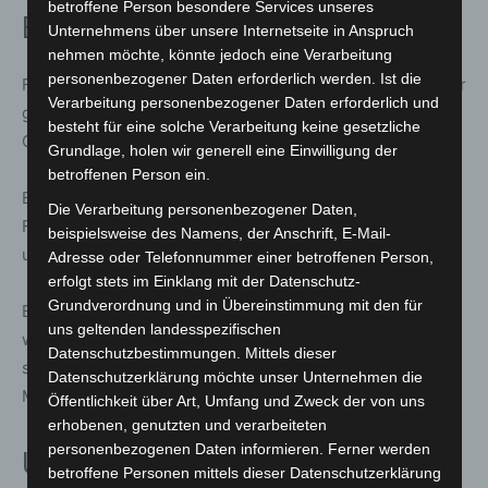
betroffene Person besondere Services unseres
Ehrungen und Auszeichnungen
Unternehmens über unsere Internetseite in Anspruch
nehmen möchte, könnte jedoch eine Verarbeitung
personenbezogener Daten erforderlich werden. Ist die
Für langjährige Zugehörigkeit wurden mehrere Mitglieder
Verarbeitung personenbezogener Daten erforderlich und
geehrt, darunter Robert Fulsche für 25 Jahre sowie
besteht für eine solche Verarbeitung keine gesetzliche
Celina Cohrdes für 10 Jahre Mitgliedschaft.
Grundlage, holen wir generell eine Einwilligung der
betroffenen Person ein.
Befördert wurden Johannes Scheer zum
Die Verarbeitung personenbezogener Daten,
Feuerwehrmann, Insa Gebhard zur Hauptfeuerwehrfrau
beispielsweise des Namens, der Anschrift, E-Mail-
und Daniel Weber zum Hauptlöschmeister.
Adresse oder Telefonnummer einer betroffenen Person,
erfolgt stets im Einklang mit der Datenschutz-
Grundverordnung und in Übereinstimmung mit den für
Eine besondere Auszeichnung erhielt Peter Klein: Er
uns geltenden landesspezifischen
wurde mit dem Deutschen Feuerwehr Ehrenkreuz für
Datenschutzbestimmungen. Mittels dieser
seine langjährige Tätigkeit als Gerätewart der Feuerwehr
Datenschutzerklärung möchte unser Unternehmen die
Meyenfeld geehrt.
Öffentlichkeit über Art, Umfang und Zweck der von uns
erhobenen, genutzten und verarbeiteten
personenbezogenen Daten informieren. Ferner werden
Umbau der Feuerwache geplant
betroffene Personen mittels dieser Datenschutzerklärung