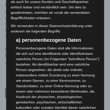
als auch für unsere Kunden und Geschäftspartner
Ein zentrales Thema des Abends war zudem die Zukunft
einfach lesbar und verständlich sein. Um dies zu
der Feuerwehrstandorte in der Stadt Garbsen. Vertreter
gewährleisten, möchten wir vorab die verwendeten
der Verwaltung informierten über geplante Investitionen,
Begrifflichkeiten erläutern.
neue Fahrzeuge sowie die Prüfung der Gerätehäuser.
Wir verwenden in dieser Datenschutzerklärung unter
Neubauten werden sich jedoch voraussichtlich noch
anderem die folgenden Begriffe:
mehrere Jahre hinziehen.
a) personenbezogene Daten
Personenbezogene Daten sind alle Informationen,
Ein besonderes Highlight steht am 20. Juni 2026 an:
die sich auf eine identifizierte oder identifizierbare
Dann feiert die Feuerwehr Meyenfeld ihr 100 jähriges
natürliche Person (im Folgenden "betroffene Person")
Jubiläum auf dem Hof Bothe.
beziehen. Als identifizierbar wird eine natürliche
Person angesehen, die direkt oder indirekt,
insbesondere mittels Zuordnung zu einer Kennung
wie einem Namen, zu einer Kennnummer, zu
Standortdaten, zu einer Online-Kennung oder zu
einem oder mehreren besonderen Merkmalen, die
Ausdruck der physischen, physiologischen,
genetischen, psychischen, wirtschaftlichen,
kulturellen oder sozialen Identität dieser natürlichen