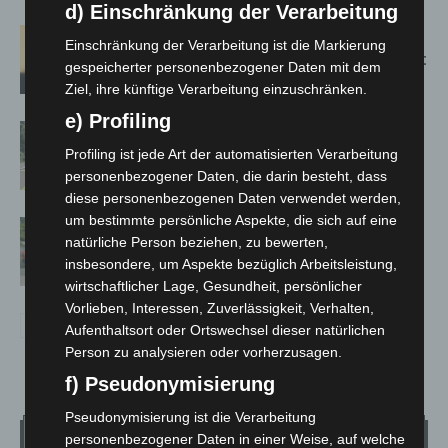
d) Einschränkung der Verarbeitung
Hannover: Erste Tigermücken-
Einschränkung der Verarbeitung ist die Markierung
Population in Niedersachsen entdeckt
gespeicherter personenbezogener Daten mit dem
Ziel, ihre künftige Verarbeitung einzuschränken.
e) Profiling
Brand im „Haus der Begegnung“ in
Neuwarmbüchen schnell eingedämmt
Profiling ist jede Art der automatisierten Verarbeitung
personenbezogener Daten, die darin besteht, dass
diese personenbezogenen Daten verwendet werden,
um bestimmte persönliche Aspekte, die sich auf eine
Region Hannover: 21 neue
natürliche Person beziehen, zu bewerten,
Notfallsanitäter starten beim Roten
insbesondere, um Aspekte bezüglich Arbeitsleistung,
Kreuz
wirtschaftlicher Lage, Gesundheit, persönlicher
Vorlieben, Interessen, Zuverlässigkeit, Verhalten,
Aufenthaltsort oder Ortswechsel dieser natürlichen
Person zu analysieren oder vorherzusagen.
f) Pseudonymisierung
Pseudonymisierung ist die Verarbeitung
Wetter
personenbezogener Daten in einer Weise, auf welche