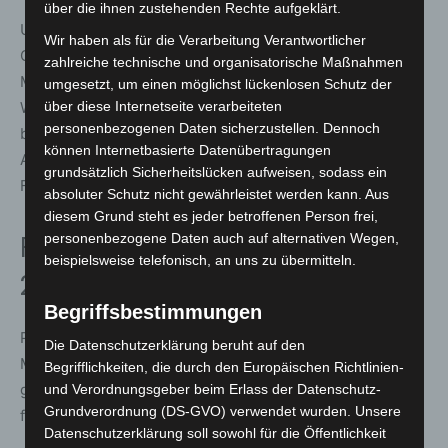
über die ihnen zustehenden Rechte aufgeklärt.
Unter dem Tagesordnungspunkt Veränderungen gab
Wir haben als für die Verarbeitung Verantwortlicher
Ortsbrandmeister Fulsche einen Ausblick auf bauliche
zahlreiche technische und organisatorische Maßnahmen
Maßnahmen. Geplant ist, die bisherige Lagefläche in der
umgesetzt, um einen möglichst lückenlosen Schutz der
Werkstatt zu einer Damenumkleide umzubauen. Dafür
über diese Internetseite verarbeiteten
personenbezogenen Daten sicherzustellen. Dennoch
benötigen die Ehrenamtlichen zusätzlichen Lagerraum.
können Internetbasierte Datenübertragungen
Als Lösung wird die Aufstellung eines Containers an der
grundsätzlich Sicherheitslücken aufweisen, sodass ein
Feuerwache geprüft.
absoluter Schutz nicht gewährleistet werden kann. Aus
diesem Grund steht es jeder betroffenen Person frei,
personenbezogene Daten auch auf alternativen Wegen,
Förderverein und Jubiläumsfeier
beispielsweise telefonisch, an uns zu übermitteln.
2026
Begriffsbestimmungen
Passend zum 100 jährigen Bestehen der Ortsfeuerwehr
Die Datenschutzerklärung beruht auf den
Meyenfeld soll in diesem Jahr ein Förderverein
Begrifflichkeiten, die durch den Europäischen Richtlinien-
gegründet werden. Die Vorbereitungen sind weit
und Verordnungsgeber beim Erlass der Datenschutz-
Grundverordnung (DS-GVO) verwendet wurden. Unsere
fortgeschritten, die Gründung soll zeitnah erfolgen.
Datenschutzerklärung soll sowohl für die Öffentlichkeit