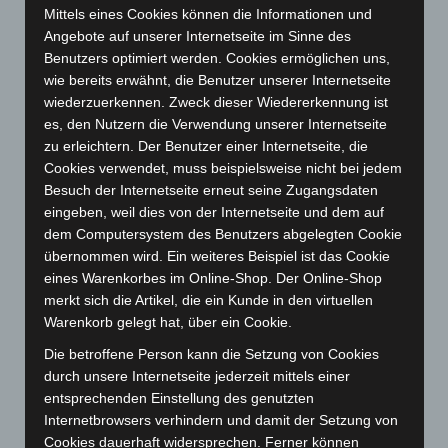
September 2024
(112)
Mittels eines Cookies können die Informationen und
August 2024
(107)
Angebote auf unserer Internetseite im Sinne des
Benutzers optimiert werden. Cookies ermöglichen uns,
Juli 2024
(89)
wie bereits erwähnt, die Benutzer unserer Internetseite
Juni 2024
(107)
wiederzuerkennen. Zweck dieser Wiedererkennung ist
Mai 2024
(149)
es, den Nutzern die Verwendung unserer Internetseite
zu erleichtern. Der Benutzer einer Internetseite, die
April 2024
(102)
Cookies verwendet, muss beispielsweise nicht bei jedem
März 2024
(103)
Besuch der Internetseite erneut seine Zugangsdaten
Februar 2024
(103)
eingeben, weil dies von der Internetseite und dem auf
dem Computersystem des Benutzers abgelegten Cookie
Januar 2024
(111)
übernommen wird. Ein weiteres Beispiel ist das Cookie
Dezember 2023
(130)
eines Warenkorbes im Online-Shop. Der Online-Shop
November 2023
(130)
merkt sich die Artikel, die ein Kunde in den virtuellen
Warenkorb gelegt hat, über ein Cookie.
Oktober 2023
(114)
Die betroffene Person kann die Setzung von Cookies
September 2023
(133)
durch unsere Internetseite jederzeit mittels einer
August 2023
(134)
entsprechenden Einstellung des genutzten
Juli 2023
(118)
Internetbrowsers verhindern und damit der Setzung von
Cookies dauerhaft widersprechen. Ferner können