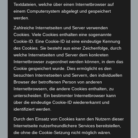
Textdateien, welche über einen Internetbrowser auf
November 2025
(114)
einem Computersystem abgelegt und gespeichert
Oktober 2025
(112)
werden.
September 2025
(93)
Zahlreiche Internetseiten und Server verwenden
Cookies. Viele Cookies enthalten eine sogenannte
August 2025
(90)
Cookie-ID. Eine Cookie-ID ist eine eindeutige Kennung
Juli 2025
(90)
des Cookies. Sie besteht aus einer Zeichenfolge, durch
Juni 2025
(103)
welche Internetseiten und Server dem konkreten
Internetbrowser zugeordnet werden können, in dem das
Mai 2025
(112)
Cookie gespeichert wurde. Dies ermöglicht es den
April 2025
(88)
besuchten Internetseiten und Servern, den individuellen
Browser der betroffenen Person von anderen
März 2025
(111)
Internetbrowsern, die andere Cookies enthalten, zu
Februar 2025
(96)
unterscheiden. Ein bestimmter Internetbrowser kann
Januar 2025
(88)
über die eindeutige Cookie-ID wiedererkannt und
identifiziert werden.
Dezember 2024
(89)
Durch den Einsatz von Cookies kann den Nutzern dieser
November 2024
(94)
Internetseite nutzerfreundlichere Services bereitstellen,
Oktober 2024
(93)
die ohne die Cookie-Setzung nicht möglich wären.