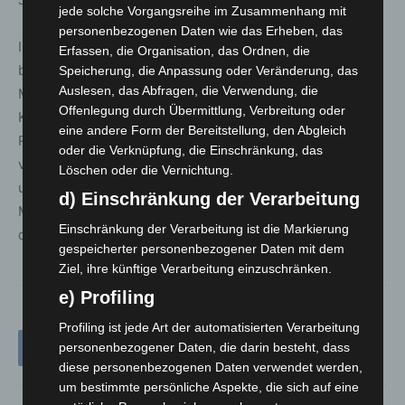
jede solche Vorgangsreihe im Zusammenhang mit
personenbezogenen Daten wie das Erheben, das
In den Untergliederungen der beiden Orden sind
Erfassen, die Organisation, das Ordnen, die
bundesweit mehr als 50.000 hauptamtliche
Speicherung, die Anpassung oder Veränderung, das
Auslesen, das Abfragen, die Verwendung, die
Mitarbeiterinnen und Mitarbeiter beschäftigt – in
Offenlegung durch Übermittlung, Verbreitung oder
Krankenhäusern und Altenhilfeeinrichtungen, im
eine andere Form der Bereitstellung, den Abgleich
Rettungsdienst und Krankentransport sowie in
oder die Verknüpfung, die Einschränkung, das
vielfältigen Sozialen Diensten. 2,5 Millionen Menschen
Löschen oder die Vernichtung.
unterstützen die Johanniter-Unfall-Hilfe e.V. und den
d) Einschränkung der Verarbeitung
Malteser Hilfsdienst e.V. als Fördermitglieder regelmäßig
Einschränkung der Verarbeitung ist die Markierung
durch ihre Mitgliedsbeiträge.
gespeicherter personenbezogener Daten mit dem
Ziel, ihre künftige Verarbeitung einzuschränken.
e) Profiling
Profiling ist jede Art der automatisierten Verarbeitung
personenbezogener Daten, die darin besteht, dass
diese personenbezogenen Daten verwendet werden,
um bestimmte persönliche Aspekte, die sich auf eine