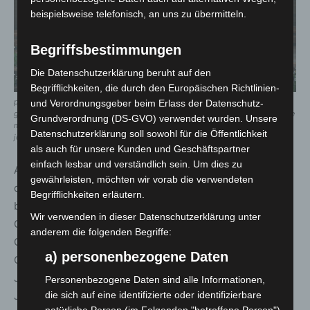
beispielsweise telefonisch, an uns zu übermitteln.
Begriffsbestimmungen
Die Datenschutzerklärung beruht auf den
Begrifflichkeiten, die durch den Europäischen Richtlinien-
präsidenten und geistliche v.l.n.r.:
und Verordnungsgeber beim Erlass der Datenschutz-
georg khevenhüller mhd, bischof dr. michael wüstenberg, landespfarrerin inge
Grundverordnung (DS-GVO) verwendet wurden. Unsere
mattern, volker bescht juh, bundespfarrer frank neumann – foto:
Datenschutzerklärung soll sowohl für die Öffentlichkeit
johanniter/nancy heusel
als auch für unsere Kunden und Geschäftspartner
einfach lesbar und verständlich sein. Um dies zu
Anlässlich ihrer gemeinsamen Johannisfeier gedachten
gewährleisten, möchten wir vorab die verwendeten
die beiden Hilfsorganisationen Johanniter und Malteser
Begrifflichkeiten erläutern.
bereits am früheren Nachmittag in einem ökumenischen
Wir verwenden in dieser Datenschutzerklärung unter
Gottesdienst in der hannoverschen Marktkirche St.
anderem die folgenden Begriffe:
Georgii et Jacobi ihrer gemeinsamen Historie und ihrem
a) personenbezogene Daten
Ordenspatron. Beide Hilfsdienste gehen auf den
Johanniterorden zurück, der im 11. Jahrhundert in
Personenbezogene Daten sind alle Informationen,
Jerusalem gegründet wurde und nach Johannes dem
die sich auf eine identifizierte oder identifizierbare