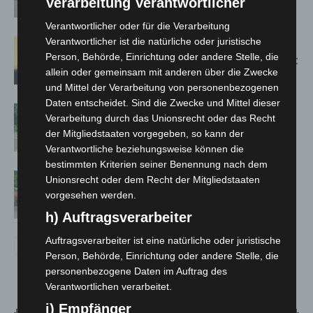
Verarbeitung Verantwortlicher
Spanien zurück
Verantwortlicher oder für die Verarbeitung
Verantwortlicher ist die natürliche oder juristische
Hannover: Erste Tigermücken-
Person, Behörde, Einrichtung oder andere Stelle, die
Population in Niedersachsen entdeckt
allein oder gemeinsam mit anderen über die Zwecke
und Mittel der Verarbeitung von personenbezogenen
Daten entscheidet. Sind die Zwecke und Mittel dieser
Brand im „Haus der Begegnung“ in
Verarbeitung durch das Unionsrecht oder das Recht
Neuwarmbüchen schnell eingedämmt
der Mitgliedstaaten vorgegeben, so kann der
Verantwortliche beziehungsweise können die
bestimmten Kriterien seiner Benennung nach dem
Region Hannover: 21 neue
Unionsrecht oder dem Recht der Mitgliedstaaten
Notfallsanitäter starten beim Roten
vorgesehen werden.
Kreuz
h) Auftragsverarbeiter
Auftragsverarbeiter ist eine natürliche oder juristische
Person, Behörde, Einrichtung oder andere Stelle, die
personenbezogene Daten im Auftrag des
Verantwortlichen verarbeitet.
i) Empfänger