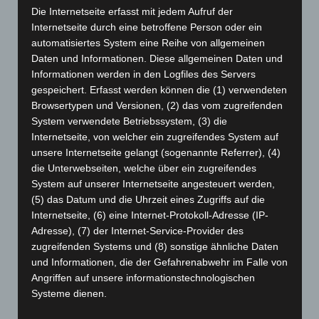
Die Internetseite erfasst mit jedem Aufruf der
September 2024
(112)
Internetseite durch eine betroffene Person oder ein
August 2024
(107)
automatisiertes System eine Reihe von allgemeinen
Daten und Informationen. Diese allgemeinen Daten und
Juli 2024
(89)
Informationen werden in den Logfiles des Servers
Juni 2024
(107)
gespeichert. Erfasst werden können die (1) verwendeten
Mai 2024
(149)
Browsertypen und Versionen, (2) das vom zugreifenden
System verwendete Betriebssystem, (3) die
April 2024
(102)
Internetseite, von welcher ein zugreifendes System auf
März 2024
(103)
unsere Internetseite gelangt (sogenannte Referrer), (4)
die Unterwebseiten, welche über ein zugreifendes
Februar 2024
(103)
System auf unserer Internetseite angesteuert werden,
Januar 2024
(111)
(5) das Datum und die Uhrzeit eines Zugriffs auf die
Dezember 2023
(130)
Internetseite, (6) eine Internet-Protokoll-Adresse (IP-
Adresse), (7) der Internet-Service-Provider des
November 2023
(130)
zugreifenden Systems und (8) sonstige ähnliche Daten
Oktober 2023
(114)
und Informationen, die der Gefahrenabwehr im Falle von
September 2023
(133)
Angriffen auf unsere informationstechnologischen
Systeme dienen.
August 2023
(134)
Bei der Nutzung dieser allgemeinen Daten und