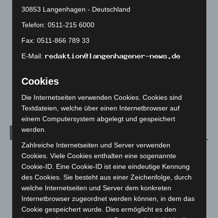
Roten Kreuz
30853 Langenhagen - Deutschland
5. August 2026
Telefon: 0511-215 6000
Mann läuft mit Hockeyschläger über A7 – Polizei sucht
Fax: 0511-866 789 33
Zeugen
E-Mail:
5. August 2026
Cookies
Celle: Mensch stirbt bei Bagger-Unfall auf Baustelle
5. August 2026
Die Internetseiten verwenden Cookies. Cookies sind
Textdateien, welche über einen Internetbrowser auf
einem Computersystem abgelegt und gespeichert
werden.
Kategorien
Zahlreiche Internetseiten und Server verwenden
Blaulicht
2.799
Cookies. Viele Cookies enthalten eine sogenannte
Cookie-ID. Eine Cookie-ID ist eine eindeutige Kennung
Corona-News
712
des Cookies. Sie besteht aus einer Zeichenfolge, durch
Hannover und Region
5.039
welche Internetseiten und Server dem konkreten
Langenhagen und Ortsteile
3.252
Internetbrowser zugeordnet werden können, in dem das
Cookie gespeichert wurde. Dies ermöglicht es den
Leserbriefe
1