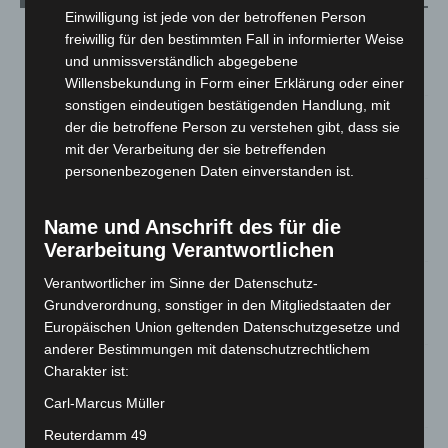
Einwilligung ist jede von der betroffenen Person
Kunst trifft Weingenuss: Barbara-Susann Mehring zeigt ihre
freiwillig für den bestimmten Fall in informierter Weise
Werke im Jacques’ Wein-Depot Isernhagen
und unmissverständlich abgegebene
8. August 2026
Willensbekundung in Form einer Erklärung oder einer
sonstigen eindeutigen bestätigenden Handlung, mit
A2: Zweite Turbobaustelle startet zwischen Hannover-West
der die betroffene Person zu verstehen gibt, dass sie
und Bothfeld
mit der Verarbeitung der sie betreffenden
8. August 2026
personenbezogenen Daten einverstanden ist.
Niedersachsen: Feuerwehrkräfte kehren nach
Waldbrandeinsatz aus Spanien zurück
Name und Anschrift des für die
7. August 2026
Verarbeitung Verantwortlichen
Hannover: Erste Tigermücken-Population in Niedersachsen
Verantwortlicher im Sinne der Datenschutz-
entdeckt
Grundverordnung, sonstiger in den Mitgliedstaaten der
7. August 2026
Europäischen Union geltenden Datenschutzgesetze und
anderer Bestimmungen mit datenschutzrechtlichem
Brand im „Haus der Begegnung“ in Neuwarmbüchen schnell
Charakter ist:
eingedämmt
Carl-Marcus Müller
6. August 2026
Reuterdamm 49
Region Hannover: 21 neue Notfallsanitäter starten beim