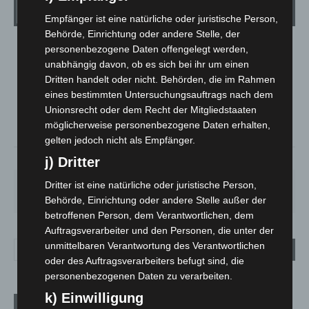
Wetter
Empfänger ist eine natürliche oder juristische Person,
Behörde, Einrichtung oder andere Stelle, der
personenbezogene Daten offengelegt werden,
LANGENHAGEN
unabhängig davon, ob es sich bei ihr um einen
Bedeckt
Dritten handelt oder nicht. Behörden, die im Rahmen
°
22.2
°
eines bestimmten Untersuchungsauftrags nach dem
C
20.9
Unionsrecht oder dem Recht der Mitgliedstaaten
°
20.1
möglicherweise personenbezogene Daten erhalten,
gelten jedoch nicht als Empfänger.
74%
0.9m/s
100%
j) Dritter
MO.
DI.
MI.
DO.
FR.
Dritter ist eine natürliche oder juristische Person,
27
°
24
°
26
°
30
°
28
°
Behörde, Einrichtung oder andere Stelle außer der
betroffenen Person, dem Verantwortlichen, dem
Auftragsverarbeiter und den Personen, die unter der
unmittelbaren Verantwortung des Verantwortlichen
oder des Auftragsverarbeiters befugt sind, die
personenbezogenen Daten zu verarbeiten.
k) Einwilligung
Aktuelle Beiträge