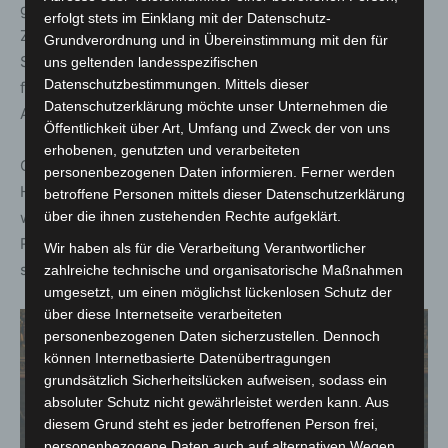
gegenüberstehe, seien nur in enger partnerschaftlicher
erfolgt stets im Einklang mit der Datenschutz-
Zusammenarbeit zu bewältigen. Dazu zähle auch die
Grundverordnung und in Übereinstimmung mit den für
Sicherung eines leistungsfähigen Ehrenamts. Dieses zu
uns geltenden landesspezifischen
Datenschutzbestimmungen. Mittels dieser
fördern und zu stärken, sei eine gesamtgesellschaftliche
Datenschutzerklärung möchte unser Unternehmen die
Aufgabe.
Öffentlichkeit über Art, Umfang und Zweck der von uns
erhobenen, genutzten und verarbeiteten
Georg Khevenhüller, Präsident des Malteser
personenbezogenen Daten informieren. Ferner werden
Hilfsdienstes e.V., betonte in seinem Grußwort, wie
betroffene Personen mittels dieser Datenschutzerklärung
wichtig es seitens der Politik sei, die richtigen
über die ihnen zustehenden Rechte aufgeklärt.
Rahmenbedingungen für ehrenamtliches Engagement zu
Wir haben als für die Verarbeitung Verantwortlicher
schaffen.
zahlreiche technische und organisatorische Maßnahmen
umgesetzt, um einen möglichst lückenlosen Schutz der
über diese Internetseite verarbeiteten
personenbezogenen Daten sicherzustellen. Dennoch
können Internetbasierte Datenübertragungen
grundsätzlich Sicherheitslücken aufweisen, sodass ein
absoluter Schutz nicht gewährleistet werden kann. Aus
diesem Grund steht es jeder betroffenen Person frei,
personenbezogene Daten auch auf alternativen Wegen,