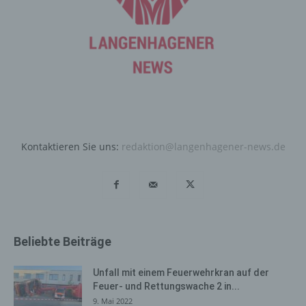
Personen steht die Möglichkeit frei, die bei der
Registrierung angegebenen personenbezogenen Daten
jederzeit abzuändern oder vollständig aus dem
Datenbestand des für die Verarbeitung Verantwortlichen
löschen zu lassen.
Der für die Verarbeitung Verantwortliche erteilt jeder
betroffenen Person jederzeit auf Anfrage Auskunft
darüber, welche personenbezogenen Daten über die
betroffene Person gespeichert sind. Ferner berichtigt
Kontaktieren Sie uns:
redaktion@langenhagener-news.de
oder löscht der für die Verarbeitung Verantwortliche
personenbezogene Daten auf Wunsch oder Hinweis der
betroffenen Person, soweit dem keine gesetzlichen
Aufbewahrungspflichten entgegenstehen. Die
Gesamtheit der Mitarbeiter des für die Verarbeitung
Verantwortlichen stehen der betroffenen Person in
Beliebte Beiträge
diesem Zusammenhang als Ansprechpartner zur
Verfügung.
Unfall mit einem Feuerwehrkran auf der
Feuer- und Rettungswache 2 in...
Kontaktmöglichkeit über die
9. Mai 2022