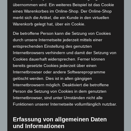
übernommen wird. Ein weiteres Beispiel ist das Cookie
Dezember 2025
(103)
eines Warenkorbes im Online-Shop. Der Online-Shop
November 2025
(114)
merkt sich die Artikel, die ein Kunde in den virtuellen
Warenkorb gelegt hat, über ein Cookie.
Oktober 2025
(112)
Die betroffene Person kann die Setzung von Cookies
September 2025
(93)
durch unsere Internetseite jederzeit mittels einer
August 2025
(90)
entsprechenden Einstellung des genutzten
Juli 2025
(90)
Internetbrowsers verhindern und damit der Setzung von
Cookies dauerhaft widersprechen. Ferner können
Juni 2025
(103)
bereits gesetzte Cookies jederzeit über einen
Mai 2025
(112)
Internetbrowser oder andere Softwareprogramme
April 2025
(88)
gelöscht werden. Dies ist in allen gängigen
Internetbrowsern möglich. Deaktiviert die betroffene
März 2025
(111)
Person die Setzung von Cookies in dem genutzten
Februar 2025
(96)
Internetbrowser, sind unter Umständen nicht alle
Januar 2025
(88)
Funktionen unserer Internetseite vollumfänglich nutzbar.
Dezember 2024
(89)
Erfassung von allgemeinen Daten
November 2024
(94)
und Informationen
Oktober 2024
(93)