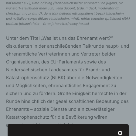
hilfsdienst e.v.), timo brüning (fachbereichsleiter ehrenamt und jugend, ov
wunstorf-steinhuder meer, juh), lena düpont, (cdu, mdep), moderator dr.
christoph mock (mhd), dana jörk (leiterin rettungsdienst bezirk hildesheim
und notfallvorsorge diözese hildesheim, mhd), mirko temmler (präsident nlbk)
podium johannisfeier – foto: johanniter/nancy heusel
Unter dem Titel „Was ist uns das Ehrenamt wert?“
diskutierten in der anschließenden Talkrunde haupt- und
ehrenamtliche Vertreterinnen und Vertreter beider
Organisationen, des EU-Parlaments sowie des
Niedersächsischen Landesamtes für Brand- und
Katastrophenschutz (NLBK) über die Notwendigkeiten
und Möglichkeiten, ehrenamtliches Engagement zu
sichern und zu fördern. Große Einigkeit herrschte in der
Runde hinsichtlich der gesellschaftlichen Bedeutung des
Ehrenamts – soziale Dienste und ein zuverlässiger
Katastrophenschutz für die Bevölkerung wären
ansonsten nicht zu gewährleisten.