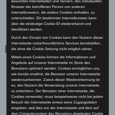
besuchten Internetseiten und Servern, den individuellen
Menschen
2
Browser der betroffenen Person von anderen
Über uns
1
Internetbrowsern, die andere Cookies enthalten, zu
unterscheiden. Ein bestimmter Internetbrowser kann
Veranstaltungen
1.888
über die eindeutige Cookie-ID wiedererkannt und
Welt
1.271
identifiziert werden.
Durch den Einsatz von Cookies kann den Nutzern dieser
Internetseite nutzerfreundlichere Services bereitstellen,
die ohne die Cookie-Setzung nicht möglich wären.
Archiv
Mittels eines Cookies können die Informationen und
August 2026
(14)
Angebote auf unserer Internetseite im Sinne des
Juli 2026
(73)
Benutzers optimiert werden. Cookies ermöglichen uns,
wie bereits erwähnt, die Benutzer unserer Internetseite
Juni 2026
(139)
wiederzuerkennen. Zweck dieser Wiedererkennung ist
Mai 2026
(99)
es, den Nutzern die Verwendung unserer Internetseite
April 2026
(99)
zu erleichtern. Der Benutzer einer Internetseite, die
Cookies verwendet, muss beispielsweise nicht bei jedem
März 2026
(115)
Besuch der Internetseite erneut seine Zugangsdaten
Februar 2026
(109)
eingeben, weil dies von der Internetseite und dem auf
dem Computersystem des Benutzers abgelegten Cookie
Januar 2026
(122)