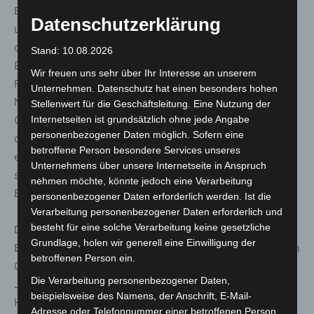
Betont wurden aber auch die erforderliche Ausstattung
Datenschutzerklärung
und Finanzierung für dieses Engagement, denn die Zahl
der Menschen in Notsituationen steige –
Stand: 10.08.2026
Extremwetterlagen, Klimaveränderungen oder
Wir freuen uns sehr über Ihr Interesse an unserem
Fluchtbewegungen führten ebenso dazu wie materielle
Unternehmen. Datenschutz hat einen besonders hohen
Nöte oder Vereinsamung. Es brauche Schulungen und
Stellenwert für die Geschäftsleitung. Eine Nutzung der
Qualifizierungen sowie eine angemessene Ausrüstung,
Internetseiten ist grundsätzlich ohne jede Angabe
personenbezogener Daten möglich. Sofern eine
damit Ehrenamtliche – vom Jugendbereich bis zu
betroffene Person besondere Services unseres
ehrenamtlichen Führungskräften – nicht nur sicher,
Unternehmens über unsere Internetseite in Anspruch
sondern auch mit erkennbarer Wertschätzung ihren
nehmen möchte, könnte jedoch eine Verarbeitung
Einsatz leisten können.
personenbezogener Daten erforderlich werden. Ist die
Verarbeitung personenbezogener Daten erforderlich und
besteht für eine solche Verarbeitung keine gesetzliche
Der Präsident der Johanniter-Unfall-Hilfe e.V., Volker
Grundlage, holen wir generell eine Einwilligung der
Bescht, hob in seiner Begrüßung der rund 200 geladenen
betroffenen Person ein.
Gäste den gemeinsamen Ursprung und Auftrag der
Die Verarbeitung personenbezogener Daten,
Johanniter und Malteser hervor. Die vielfältigen
beispielsweise des Namens, der Anschrift, E-Mail-
Herausforderungen, denen unsere Gesellschaft aktuell
Adresse oder Telefonnummer einer betroffenen Person,