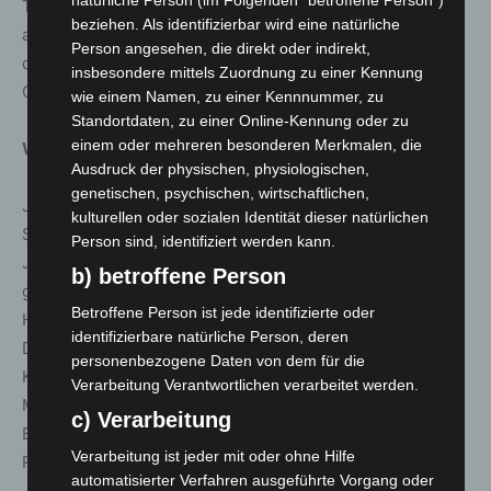
natürliche Person (im Folgenden "betroffene Person")
Täufer benannt ist. Die Feier findet zeitnah in Anlehnung
beziehen. Als identifizierbar wird eine natürliche
an dessen Namenstag am 24. Juni statt. Die Kollekte der
Person angesehen, die direkt oder indirekt,
diesjährigen Feier kommt der Hospizarbeit beider
insbesondere mittels Zuordnung zu einer Kennung
Organisationen zugute.
wie einem Namen, zu einer Kennnummer, zu
Standortdaten, zu einer Online-Kennung oder zu
einem oder mehreren besonderen Merkmalen, die
Wissenswert
Ausdruck der physischen, physiologischen,
genetischen, psychischen, wirtschaftlichen,
Johanniter und Malteser haben ihren Ursprung im
kulturellen oder sozialen Identität dieser natürlichen
Souveränen Ritter- und Hospitalorden vom Heiligen
Person sind, identifiziert werden kann.
Johannes zu Jerusalem, der vor mehr als 900 Jahren
b) betroffene Person
gegründet wurde. Sie gehören zu den größten
Betroffene Person ist jede identifizierte oder
Hilfsorganisationen und Wohlfahrtsverbänden in
identifizierbare natürliche Person, deren
Deutschland. Unter dem Zeichen des achtspitzigen
personenbezogene Daten von dem für die
Kreuzes sind an mehr als 1.200 Standorten rund 90.000
Verarbeitung Verantwortlichen verarbeitet werden.
Menschen ehrenamtlich für Notleidende aktiv, etwa in
c) Verarbeitung
Besuchs- und Begleitungsdiensten, in Sanitäts- und
Verarbeitung ist jeder mit oder ohne Hilfe
Rettungsdiensten, in der Hospiz- und Trauerarbeit, der
automatisierter Verfahren ausgeführte Vorgang oder
Jugendarbeit oder der Flüchtlingshilfe.