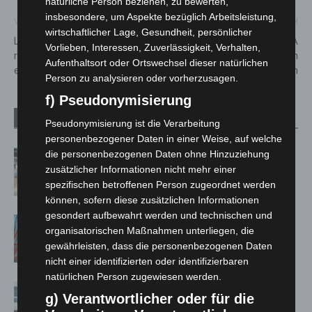
natürliche Person beziehen, zu bewerten,
insbesondere, um Aspekte bezüglich Arbeitsleistung,
Vorheriger Artikel
Nächster Artikel
wirtschaftlicher Lage, Gesundheit, persönlicher
Langenhagen: Unbekannte
Kostenloses WLAN für ÜSTRA
Vorlieben, Interessen, Zuverlässigkeit, Verhalten,
rauben 83-Jährigen in der
Fahrgäste auf allen
Aufenthaltsort oder Ortswechsel dieser natürlichen
eigenen Wohnung aus
Stadtbahn- und Buslinien
Person zu analysieren oder vorherzusagen.
f) Pseudonymisierung
Verwandte Artikel
Mehr vom Autor
Pseudonymisierung ist die Verarbeitung
personenbezogener Daten in einer Weise, auf welche
Kunst trifft Weingenuss: Barbara-
die personenbezogenen Daten ohne Hinzuziehung
zusätzlicher Informationen nicht mehr einer
Susann Mehring zeigt ihre Werke im
spezifischen betroffenen Person zugeordnet werden
Jacques’ Wein-Depot Isernhagen
können, sofern diese zusätzlichen Informationen
gesondert aufbewahrt werden und technischen und
A2: Zweite Turbobaustelle startet
organisatorischen Maßnahmen unterliegen, die
zwischen Hannover-West und
gewährleisten, dass die personenbezogenen Daten
Bothfeld
nicht einer identifizierten oder identifizierbaren
natürlichen Person zugewiesen werden.
Niedersachsen: Feuerwehrkräfte
g) Verantwortlicher oder für die
kehren nach Waldbrandeinsatz aus