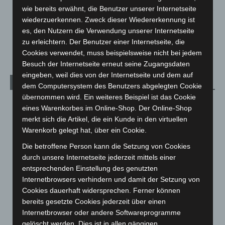
wie bereits erwähnt, die Benutzer unserer Internetseite
Schwarz Digits und Zscaler starten souveräne Cloud-
wiederzuerkennen. Zweck dieser Wiedererkennung ist
Sicherheitsplattform für Europa
es, den Nutzern die Verwendung unserer Internetseite
2. August 2026
zu erleichtern. Der Benutzer einer Internetseite, die
Cookies verwendet, muss beispielsweise nicht bei jedem
Besuch der Internetseite erneut seine Zugangsdaten
eingeben, weil dies von der Internetseite und dem auf
Kategorien
dem Computersystem des Benutzers abgelegten Cookie
übernommen wird. Ein weiteres Beispiel ist das Cookie
Blaulicht
2.797
eines Warenkorbes im Online-Shop. Der Online-Shop
Corona-News
712
merkt sich die Artikel, die ein Kunde in den virtuellen
Warenkorb gelegt hat, über ein Cookie.
Hannover und Region
5.034
Die betroffene Person kann die Setzung von Cookies
Langenhagen und Ortsteile
3.249
durch unsere Internetseite jederzeit mittels einer
Leserbriefe
1
entsprechenden Einstellung des genutzten
Menschen
2
Internetbrowsers verhindern und damit der Setzung von
Cookies dauerhaft widersprechen. Ferner können
Über uns
1
bereits gesetzte Cookies jederzeit über einen
Veranstaltungen
1.887
Internetbrowser oder andere Softwareprogramme
gelöscht werden. Dies ist in allen gängigen
Welt
1.269