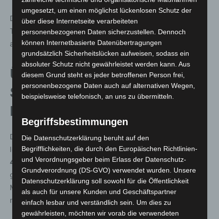
umgesetzt, um einen möglichst lückenlosen Schutz der
Die Johanniter investieren jährlich rund 100.000 Euro in
über diese Internetseite verarbeiteten
Technik und Material. Viele Staffeln setzen sich auch
personenbezogenen Daten sicherzustellen. Dennoch
können Internetbasierte Datenübertragungen
aktiv für weitere Sponsoren und Unterstützer ein.
grundsätzlich Sicherheitslücken aufweisen, sodass ein
absoluter Schutz nicht gewährleistet werden kann. Aus
Über 5.000 ehrenamtliche
diesem Grund steht es jeder betroffenen Person frei,
personenbezogene Daten auch auf alternativen Wegen,
Stunden und fast 1.000
beispielsweise telefonisch, an uns zu übermitteln.
Hilfeleistungen in 2024
Begriffsbestimmungen
Die Zahlen sprechen für sich: In der vergangenen Saison
Die Datenschutzerklärung beruht auf den
leisteten die Motorradstaffeln über
5.154 Stunden an
Begrifflichkeiten, die durch den Europäischen Richtlinien-
und Verordnungsgeber beim Erlass der Datenschutz-
400 Einsatztagen
– ein Anstieg von 8,6 Prozent
Grundverordnung (DS-GVO) verwendet wurden. Unsere
gegenüber dem Vorjahr. In
970 Fällen
halfen sie
Datenschutzerklärung soll sowohl für die Öffentlichkeit
Menschen in Notsituationen. Insgesamt wurden dabei
als auch für unsere Kunden und Geschäftspartner
mehr als
135.000 Kilometer
zurückgelegt.
einfach lesbar und verständlich sein. Um dies zu
gewährleisten, möchten wir vorab die verwendeten