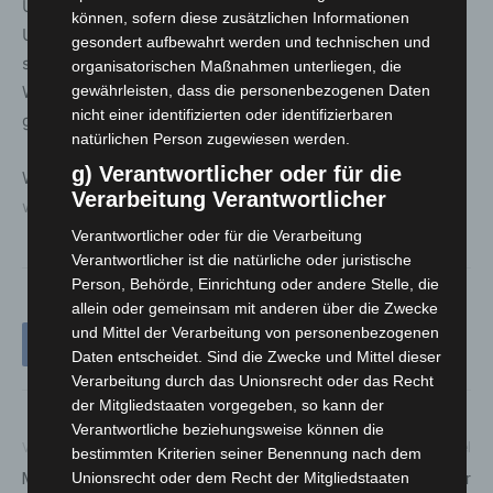
Unfallstellen, helfen bei Pannen, geben Hinweise zu
können, sofern diese zusätzlichen Informationen
Umleitungen und sorgen dafür, dass Rettungsgassen
gesondert aufbewahrt werden und technischen und
schnell entstehen. Auch kleine Gesten wie
organisatorischen Maßnahmen unterliegen, die
Wasserflaschen oder Spielzeug für Kinder gehören zum
gewährleisten, dass die personenbezogenen Daten
nicht einer identifizierten oder identifizierbaren
gelebten Ehrenamt.
natürlichen Person zugewiesen werden.
g) Verantwortlicher oder für die
Weitere Informationen unter:
Verarbeitung Verantwortlicher
www.johanniter.de/motorradstaffel-nb
Verantwortlicher oder für die Verarbeitung
Verantwortlicher ist die natürliche oder juristische
Person, Behörde, Einrichtung oder andere Stelle, die
allein oder gemeinsam mit anderen über die Zwecke
und Mittel der Verarbeitung von personenbezogenen
Daten entscheidet. Sind die Zwecke und Mittel dieser
Verarbeitung durch das Unionsrecht oder das Recht
der Mitgliedstaaten vorgegeben, so kann der
Verantwortliche beziehungsweise können die
Vorheriger Artikel
Nächster Artikel
bestimmten Kriterien seiner Benennung nach dem
Maschseeflotte: Saisonstart
Hannover Airport: Sperrung der
Unionsrecht oder dem Recht der Mitgliedstaaten