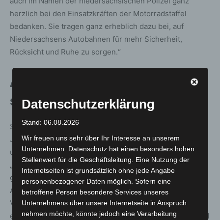
auch im Namen der niedersächsischen Polizei ganz
herzlich bei den Einsatzkräften der Motorradstaffel
bedanken. Sie tragen ganz erheblich dazu bei, auf
Niedersachsens Autobahnen für mehr Sicherheit,
Rücksicht und Ruhe zu sorgen.“
Ausbau und Professionalisierung
seit der Expo 2000
Datenschutzerklärung
Stand: 06.08.2026
Stefan Radmacher, Mitglied im Landesvorstand der
Wir freuen uns sehr über Ihr Interesse an unserem
Johanniter-Unfall-Hilfe, hob die historische Entwicklung
Unternehmen. Datenschutz hat einen besonders hohen
und heutige Bedeutung der Motorradstaffeln hervor:
Stellenwert für die Geschäftsleitung. Eine Nutzung der
„Das Jahr 2025 gilt auch als kleines Jubiläum für die
Internetseiten ist grundsätzlich ohne jede Angabe
gewachsene Zusammenarbeit der Motorradstaffeln.
personenbezogener Daten möglich. Sofern eine
Anlässlich der Expo 2000 und der zu erwartenden
betroffene Person besondere Services unseres
Verkehrsströme wurden die damals nur vereinzelt
Unternehmens über unsere Internetseite in Anspruch
nehmen möchte, könnte jedoch eine Verarbeitung
eingesetzten Maschinen erstmals stärker organisiert und