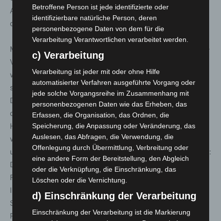
Betroffene Person ist jede identifizierte oder
Anhalt das Projekt nicht nur finanziell, sondern auch
identifizierbare natürliche Person, deren
durch Trainings- und Schulungsangebote.
personenbezogene Daten von dem für die
Verarbeitung Verantwortlichen verarbeitet werden.
Michael Weber, Sprecher des geschäftsführenden ADAC-
c) Verarbeitung
Vorstands, erklärte: „Unter dem Motto ‚Wir sind da‘ geben
Verarbeitung ist jeder mit oder ohne Hilfe
wir als gelbe Engel unseren Mitgliedern Sicherheit und
automatisierter Verfahren ausgeführte Vorgang oder
stehen ihnen als Alltags- und Mobilitätshelfer zur Seite.
jede solche Vorgangsreihe im Zusammenhang mit
Die Johanniter-Motorradstaffeln handeln nach
personenbezogenen Daten wie das Erheben, das
demselben Prinzip – sie sind da, wenn in Stausituationen
Erfassen, die Organisation, das Ordnen, die
Hilfe benötigt wird. Deshalb freut es uns als ADAC, dass
Speicherung, die Anpassung oder Veränderung, das
Auslesen, das Abfragen, die Verwendung, die
wir dieses ehrenamtliche Engagement schon so lange
Offenlegung durch Übermittlung, Verbreitung oder
unterstützen dürfen. ‚Wir sind da‘ für die Stauhilfe-Staffel:
eine andere Form der Bereitstellung, den Abgleich
Die Johanniter Stauhelfer können sich hier im
oder die Verknüpfung, die Einschränkung, das
Fahrsicherheitszentrum Hannover/Laatzen mit einem
Löschen oder die Vernichtung.
Intensiv-Training fit für die Saison machen. Passend zum
d) Einschränkung der Verarbeitung
Start der Stauhelfer, startet heute, Gründonnerstag, die
Einschränkung der Verarbeitung ist die Markierung
Reisewelle zu Ostern, die bekanntlich für volle Straßen