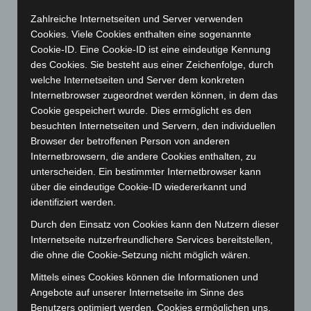
Mann läuft mit Hockeyschläger über A7 – Polizei sucht
Zahlreiche Internetseiten und Server verwenden
Zeugen
Cookies. Viele Cookies enthalten eine sogenannte
5. August 2026
Cookie-ID. Eine Cookie-ID ist eine eindeutige Kennung
des Cookies. Sie besteht aus einer Zeichenfolge, durch
Celle: Mensch stirbt bei Bagger-Unfall auf Baustelle
welche Internetseiten und Server dem konkreten
5. August 2026
Internetbrowser zugeordnet werden können, in dem das
Cookie gespeichert wurde. Dies ermöglicht es den
Gasleitung bei McDonald’s-Umbau in Langenhagen
besuchten Internetseiten und Servern, den individuellen
beschädigt
Browser der betroffenen Person von anderen
5. August 2026
Internetbrowsern, die andere Cookies enthalten, zu
unterscheiden. Ein bestimmter Internetbrowser kann
Anklage nach Abschaltung von „Archetyp Market“ erhoben
über die eindeutige Cookie-ID wiedererkannt und
3. August 2026
identifiziert werden.
Hannover: Polizei stoppt 166 Trunkenheitsfahrten bei
Durch den Einsatz von Cookies kann den Nutzern dieser
Großkontrolle
Internetseite nutzerfreundlichere Services bereitstellen,
2. August 2026
die ohne die Cookie-Setzung nicht möglich wären.
Mittels eines Cookies können die Informationen und
Hannover Klassik Open Air 2026: Französische Oper im
Angebote auf unserer Internetseite im Sinne des
Maschpark
Benutzers optimiert werden. Cookies ermöglichen uns,
2. August 2026