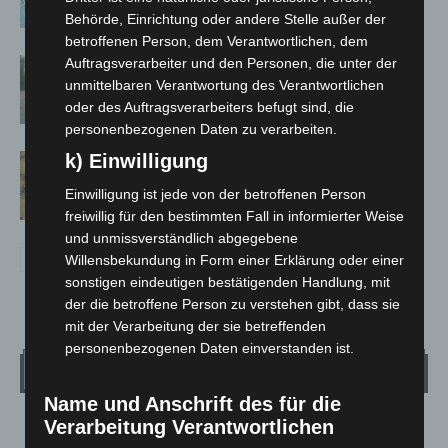
Behörde, Einrichtung oder andere Stelle außer der
betroffenen Person, dem Verantwortlichen, dem
Auftragsverarbeiter und den Personen, die unter der
Hannover: Polizei stoppt 166
unmittelbaren Verantwortung des Verantwortlichen
Trunkenheitsfahrten bei
oder des Auftragsverarbeiters befugt sind, die
Großkontrolle
personenbezogenen Daten zu verarbeiten.
k) Einwilligung
Hannover Klassik Open Air 2026:
Französische Oper im Maschpark
Einwilligung ist jede von der betroffenen Person
freiwillig für den bestimmten Fall in informierter Weise
und unmissverständlich abgegebene
Willensbekundung in Form einer Erklärung oder einer
sonstigen eindeutigen bestätigenden Handlung, mit
der die betroffene Person zu verstehen gibt, dass sie
mit der Verarbeitung der sie betreffenden
personenbezogenen Daten einverstanden ist.
Wetter
Name und Anschrift des für die
Verarbeitung Verantwortlichen
LANGENHAGEN