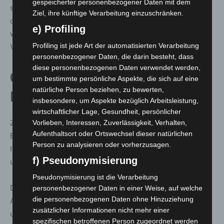
gespeicherter personenbezogener Daten mit dem
sorgt. Wir freuen uns, wenn auch in dieser Saison die ein
Ziel, ihre künftige Verarbeitung einzuschränken.
oder andere Reise durch die Johanniter-Staffeln gerettet
e) Profiling
werden kann und wir gemeinsam für die
Profiling ist jede Art der automatisierten Verarbeitung
Verkehrsteilnehmenden da sind.“
personenbezogener Daten, die darin besteht, dass
diese personenbezogenen Daten verwendet werden,
Gebet, Training und
um bestimmte persönliche Aspekte, die sich auf eine
natürliche Person beziehen, zu bewerten,
Einsatzbereitschaft
insbesondere, um Aspekte bezüglich Arbeitsleistung,
wirtschaftlicher Lage, Gesundheit, persönlicher
Zum Abschluss der Auftaktveranstaltung erhielten die
Vorlieben, Interessen, Zuverlässigkeit, Verhalten,
Aufenthaltsort oder Ortswechsel dieser natürlichen
Ehrenamtlichen den Reisesegen durch Landespfarrerin
Person zu analysieren oder vorherzusagen.
Inge Matern. Danach begann das Fahrsicherheitstraining
f) Pseudonymisierung
unter Anleitung eines ADAC-Instruktors.
Pseudonymisierung ist die Verarbeitung
Die Johanniter-Motorradstaffeln sind vor allem auf den
personenbezogener Daten in einer Weise, auf welche
die personenbezogenen Daten ohne Hinzuziehung
Autobahnen A1, A2, A7 sowie im Bereich der A27, A28
zusätzlicher Informationen nicht mehr einer
und A29 im Einsatz. Sie leisten Erste Hilfe, sichern
spezifischen betroffenen Person zugeordnet werden