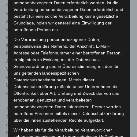
personenbezogener Daten erforderlich werden. Ist die
für den Einsatz gebündelt, zudem war die Anschaffung
Verarbeitung personenbezogener Daten erforderlich und
weiterer Maschinen möglich. Nach der EXPO dann
besteht für eine solche Verarbeitung keine gesetzliche
standen diese Motorräder unseren Staffeln für
Grundlage, holen wir generell eine Einwilligung der
weitergehende Einsätze zur Verfügung. Das war ein
betroffenen Person ein.
weiterer, wesentlicher Schritt, sich untereinander, aber
Die Verarbeitung personenbezogener Daten,
zunehmend auch mit den verschiedenen
beispielsweise des Namens, der Anschrift, E-Mail-
Kooperationspartnern der Polizei und später auch dem
Adresse oder Telefonnummer einer betroffenen Person,
erfolgt stets im Einklang mit der Datenschutz-
ADAC zu vernetzen. Seit dieser Zeit sind eine ständige
Grundverordnung und in Übereinstimmung mit den für
Weiterentwicklung und wachsende Qualifikationen
uns geltenden landesspezifischen
unserer ehrenamtlichen Fahrerinnen und Fahrer zu
Datenschutzbestimmungen. Mittels dieser
beobachten. Das betrifft ihre Fahrsicherheit ebenso wie
Datenschutzerklärung möchte unser Unternehmen die
die schnelle Reaktion in kritischen Situationen.“
Öffentlichkeit über Art, Umfang und Zweck der von uns
erhobenen, genutzten und verarbeiteten
personenbezogenen Daten informieren. Ferner werden
Zudem betonte Radmacher: „Eine zeitgemäße
betroffene Personen mittels dieser Datenschutzerklärung
Ausrüstung für Mensch und Maschine ist erforderlich,
über die ihnen zustehenden Rechte aufgeklärt.
gleiches gilt für die rettungsdienstliche Ausstattung im
Wir haben als für die Verarbeitung Verantwortlicher
Notfall.“
zahlreiche technische und organisatorische Maßnahmen