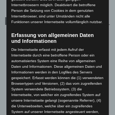
Internetbrowsern möglich. Deaktiviert die betroffene
Person die Setzung von Cookies in dem genutzten
Internetbrowser, sind unter Umständen nicht alle
Archiv
Funktionen unserer Internetseite vollumfänglich nutzbar.
August 2026
(9)
Erfassung von allgemeinen Daten
Juli 2026
(73)
und Informationen
Juni 2026
(139)
Die Internetseite erfasst mit jedem Aufruf der
Mai 2026
(99)
Internetseite durch eine betroffene Person oder ein
automatisiertes System eine Reihe von allgemeinen
April 2026
(99)
Daten und Informationen. Diese allgemeinen Daten und
März 2026
(115)
Informationen werden in den Logfiles des Servers
gespeichert. Erfasst werden können die (1) verwendeten
Februar 2026
(109)
Browsertypen und Versionen, (2) das vom zugreifenden
Januar 2026
(122)
System verwendete Betriebssystem, (3) die
Dezember 2025
(103)
Internetseite, von welcher ein zugreifendes System auf
unsere Internetseite gelangt (sogenannte Referrer), (4)
November 2025
(114)
die Unterwebseiten, welche über ein zugreifendes
Oktober 2025
(112)
System auf unserer Internetseite angesteuert werden,