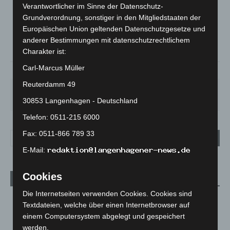
Mäßig Bewölkt
Verantwortlicher im Sinne der Datenschutz-
Grundverordnung, sonstiger in den Mitgliedstaaten der
°
24.1
°
C
22.9
Europäischen Union geltenden Datenschutzgesetze und
anderer Bestimmungen mit datenschutzrechtlichem
°
22.8
Charakter ist:
Carl-Marcus Müller
37%
5.4m/s
29%
Reuterdamm 49
DO.
FR.
SA.
SO.
MO.
28
°
25
°
27
°
32
°
35
°
30853 Langenhagen - Deutschland
Telefon: 0511-215 6000
Fax: 0511-866 789 33
E-Mail:
Cookies
Aktuelle Beiträge
Die Internetseiten verwenden Cookies. Cookies sind
Region Hannover: 21 neue Notfallsanitäter starten beim
Textdateien, welche über einen Internetbrowser auf
Roten Kreuz
einem Computersystem abgelegt und gespeichert
5. August 2026
werden.