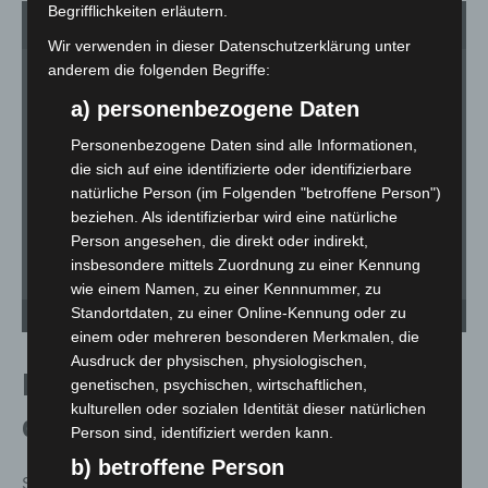
Begrifflichkeiten erläutern.
1
von 6
Wir verwenden in dieser Datenschutzerklärung unter
anderem die folgenden Begriffe:
a) personenbezogene Daten
Personenbezogene Daten sind alle Informationen,
die sich auf eine identifizierte oder identifizierbare
natürliche Person (im Folgenden "betroffene Person")
beziehen. Als identifizierbar wird eine natürliche
Person angesehen, die direkt oder indirekt,
insbesondere mittels Zuordnung zu einer Kennung
wie einem Namen, zu einer Kennnummer, zu
Stauhilfe auf zwei Rädern: Johanniter wieder im Einsatz - © Carl-Marcus Müller /
St
Standortdaten, zu einer Online-Kennung oder zu
LGHNews
LG
einem oder mehreren besonderen Merkmalen, die
Ausdruck der physischen, physiologischen,
Langjährige Partnerschaft mit
genetischen, psychischen, wirtschaftlichen,
kulturellen oder sozialen Identität dieser natürlichen
dem ADAC
Person sind, identifiziert werden kann.
b) betroffene Person
Seit 2012 unterstützt der ADAC Niedersachsen/Sachsen-