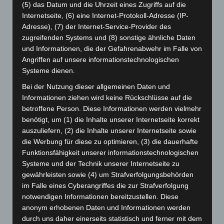
September 2025
(93)
(5) das Datum und die Uhrzeit eines Zugriffs auf die
Internetseite, (6) eine Internet-Protokoll-Adresse (IP-
August 2025
(90)
Adresse), (7) der Internet-Service-Provider des
Juli 2025
(90)
zugreifenden Systems und (8) sonstige ähnliche Daten
Juni 2025
(103)
und Informationen, die der Gefahrenabwehr im Falle von
Angriffen auf unsere informationstechnologischen
Mai 2025
(112)
Systeme dienen.
April 2025
(88)
Bei der Nutzung dieser allgemeinen Daten und
März 2025
(111)
Informationen ziehen wird keine Rückschlüsse auf die
Februar 2025
(96)
betroffene Person. Diese Informationen werden vielmehr
benötigt, um (1) die Inhalte unserer Internetseite korrekt
Januar 2025
(88)
auszuliefern, (2) die Inhalte unserer Internetseite sowie
Dezember 2024
(89)
die Werbung für diese zu optimieren, (3) die dauerhafte
Funktionsfähigkeit unserer informationstechnologischen
November 2024
(94)
Systeme und der Technik unserer Internetseite zu
Oktober 2024
(93)
gewährleisten sowie (4) um Strafverfolgungsbehörden
September 2024
(112)
im Falle eines Cyberangriffes die zur Strafverfolgung
notwendigen Informationen bereitzustellen. Diese
August 2024
(107)
anonym erhobenen Daten und Informationen werden
Juli 2024
(89)
durch uns daher einerseits statistisch und ferner mit dem