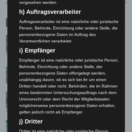
am Karfreitag
Südbahn für Wartungsarbeiten
vorgesehen werden.
h) Auftragsverarbeiter
Auftragsverarbeiter ist eine natürliche oder juristische
Verwandte Artikel
Mehr vom Autor
Person, Behörde, Einrichtung oder andere Stelle, die
personenbezogene Daten im Auftrag des
Region Hannover: 21 neue
Verantwortlichen verarbeitet.
Notfallsanitäter starten beim Roten
i) Empfänger
Kreuz
Empfänger ist eine natürliche oder juristische Person,
Mann läuft mit Hockeyschläger über
Behörde, Einrichtung oder andere Stelle, der
A7 – Polizei sucht Zeugen
personenbezogene Daten offengelegt werden,
unabhängig davon, ob es sich bei ihr um einen
Dritten handelt oder nicht. Behörden, die im Rahmen
eines bestimmten Untersuchungsauftrags nach dem
Gasleitung bei McDonald’s-Umbau in
Unionsrecht oder dem Recht der Mitgliedstaaten
Langenhagen beschädigt
möglicherweise personenbezogene Daten erhalten,
gelten jedoch nicht als Empfänger.
j) Dritter
Anklage nach Abschaltung von
„Archetyp Market“ erhoben
Dritter ist eine natürliche oder juristische Person,