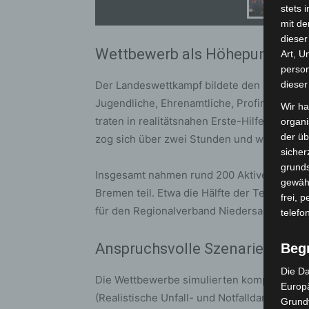
stets 
mit de
dieser
Wettbewerb als Höhepunkt des
Art, U
person
Der Landeswettkampf bildete den sportliche
dieser
Jugendliche, Ehrenamtliche, Profiretter, R
Wir ha
traten in realitätsnahen Erste-Hilfe- und 
organ
der üb
zog sich über zwei Stunden und würdigte j
sicher
grunds
Insgesamt nahmen rund 200 Aktive in 29 T
gewähr
Bremen teil. Etwa die Hälfte der Teilneh
frei, 
für den Regionalverband Niedersachsen Mit
telefo
Anspruchsvolle Szenarien unte
Beg
Die Da
Die Wettbewerbe simulierten komplexe Notf
Europä
(Realistische Unfall- und Notfalldarstellu
Grund