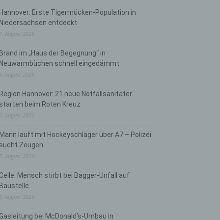
Hannover: Erste Tigermücken-Population in
Niedersachsen entdeckt
7. August 2026
Brand im „Haus der Begegnung“ in
Neuwarmbüchen schnell eingedämmt
6. August 2026
Region Hannover: 21 neue Notfallsanitäter
starten beim Roten Kreuz
5. August 2026
Mann läuft mit Hockeyschläger über A7 – Polizei
sucht Zeugen
5. August 2026
Celle: Mensch stirbt bei Bagger-Unfall auf
Baustelle
5. August 2026
Gasleitung bei McDonald’s-Umbau in