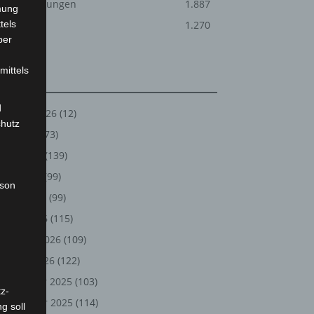
Veranstaltungen
1.887
mung
tels
Welt
1.270
ber
mittels
Archiv
d
August 2026
(12)
chutz
Juli 2026
(73)
Juni 2026
(139)
Mai 2026
(99)
rson
April 2026
(99)
März 2026
(115)
Februar 2026
(109)
Januar 2026
(122)
Dezember 2025
(103)
z-
November 2025
(114)
g soll