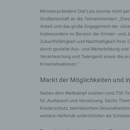
bez
wir
Ministerpräsident Olaf Lies konnte nicht pe
Zuv
Grußbotschaft an die Teilnehmenden: „Diese
Pe
Arbeit und das große Engagement der Johan
f
Insbesondere im Bereich der Kinder- und Jug
Ps
Zukunftsfähigkeit und Nachhaltigkeit Ihrer
We
durch gezielte Aus- und Weiterbildung und d
zus
Verantwortung und Teamgeist sowie die pra
zu
Krisensituationen.“
au
unt
ide
Markt der Möglichkeiten und i
g)
Neben dem Wettkampf nutzten rund 700 Tei
Ve
für Austausch und Vernetzung. Sechs Them
Ver
Kinderschutz, betrieblichem Gesundheitsm
ode
weitere Helfende unterstützten als Schieds
ge
pe
Ver