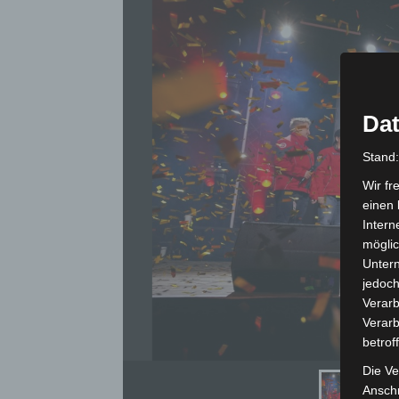
Dat
Stand
Wir fr
einen 
Intern
möglic
Unter
jedoch
Verarb
Verarb
betrof
Die Ve
Anschr