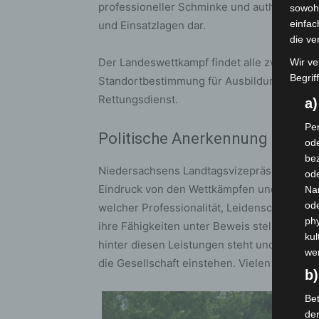
professioneller Schminke und authentische
sowohl
einfac
und Einsatzlagen dar.
die ve
Der Landeswettkampf findet alle zwei Jahre 
Wir ve
Begrif
Standortbestimmung für Ausbildung, Leistu
Rettungsdienst.
a
Per
Politische Anerkennung für e
ode
bez
Niedersachsens Landtagsvizepräsidentin Bar
ode
Eindruck von den Wettkämpfen und sagte: „D
Na
od
welcher Professionalität, Leidenschaft und
phy
ihre Fähigkeiten unter Beweis stellen. Es 
kul
hinter diesen Leistungen steht und mit wie
we
die Gesellschaft einstehen. Vielen Dank daf
b)
Bet
de