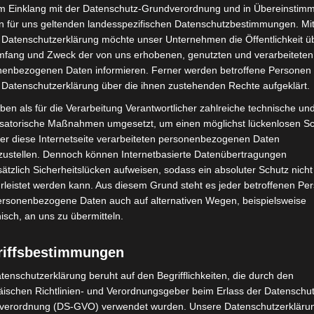
im Einklang mit der Datenschutz-Grundverordnung und in Übereinstim
n für uns geltenden landesspezifischen Datenschutzbestimmungen. Mit
 Datenschutzerklärung möchte unser Unternehmen die Öffentlichkeit ü
 Johanniter-Jahres
mfang und Zweck der von uns erhobenen, genutzten und verarbeiteten
enbezogenen Daten informieren. Ferner werden betroffene Personen 
n Kern des „Tags der Johanniter“. Kinder und
 Datenschutzerklärung über die ihnen zustehenden Rechte aufgeklärt.
ettungshundestaffeln sowie pädagogische Fachkräfte
ben als für die Verarbeitung Verantwortlicher zahlreiche technische un
Rettungsszenarien gegeneinander an. Die Siegerehrung
isatorische Maßnahmen umgesetzt, um einen möglichst lückenlosen S
er diese Internetseite verarbeiteten personenbezogenen Daten
ede einzelne Mannschaft.
zustellen. Dennoch können Internetbasierte Datenübertragungen
ätzlich Sicherheitslücken aufweisen, sodass ein absoluter Schutz nicht
eams aus 16 Ortsverbänden aus Niedersachsen und
leistet werden kann. Aus diesem Grund steht es jeder betroffenen Pe
menden kam aus dem Großraum Hannover und startete
personenbezogene Daten auch auf alternativen Wegen, beispielsweise
te.
nisch, an uns zu übermitteln.
r realistischen Bedingungen
riffsbestimmungen
tenschutzerklärung beruht auf den Begrifflichkeiten, die durch den
allsituationen, ermöglicht durch das RUD-Team
ischen Richtlinien- und Verordnungsgeber beim Erlass der Datenschut
ng) der Johanniter-Akademie Niedersachsen/Bremen. Mit
verordnung (DS-GVO) verwendet wurden. Unsere Datenschutzerklärun