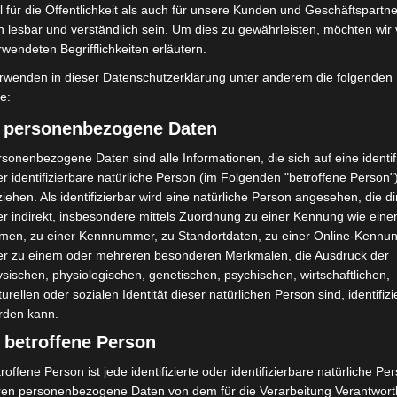
m Verhalten stellten Mimen realistische Verletzungen
 für die Öffentlichkeit als auch für unsere Kunden und Geschäftspartne
h lesbar und verständlich sein. Um dies zu gewährleisten, möchten wir
rwendeten Begrifflichkeiten erläutern.
statt und dient der Johanniter-Unfall-Hilfe als
rwenden in dieser Datenschutzerklärung unter anderem die folgenden
fe:
ngsfähigkeit und Teamarbeit im Sanitäts- und
) personenbezogene Daten
sonenbezogene Daten sind alle Informationen, die sich auf eine identifi
hrenamtliches Engagement
r identifizierbare natürliche Person (im Folgenden "betroffene Person"
iehen. Als identifizierbar wird eine natürliche Person angesehen, die di
bara Otte-Kinast verschaffte sich vor Ort einen
r indirekt, insbesondere mittels Zuordnung zu einer Kennung wie ein
er Tag der Johanniter zeigt eindrucksvoll, mit
men, zu einer Kennnummer, zu Standortdaten, zu einer Online-Kennu
er zu einem oder mehreren besonderen Merkmalen, die Ausdruck der
 Teamstärke die Retterinnen und Retter der Johanniter
sischen, physiologischen, genetischen, psychischen, wirtschaftlichen,
ist beeindruckend zu sehen, welch starke Gemeinschaft
turellen oder sozialen Identität dieser natürlichen Person sind, identifizi
 viel Engagement die Johanniter füreinander und für
rden kann.
ür!“
 betroffene Person
roffene Person ist jede identifizierte oder identifizierbare natürliche Pe
ren personenbezogene Daten von dem für die Verarbeitung Verantwort