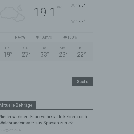
°
19.5
°
C
19.1
°
17.7
64%
1.6m/s
100%
FR.
SA.
SO.
MO.
DI.
19
°
27
°
33
°
28
°
22
°
Aktuelle Beiträge
Niedersachsen: Feuerwehrkräfte kehren nach
Waldbrandeinsatz aus Spanien zurück
7. August 2026