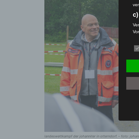
ver
c)
Ver
Vo
pe
da
das
ode
die
d
Ein
per
ei
e)
Pro
Da
wer
landeswettkampf der johanniter in otterndorf. – foto: johan