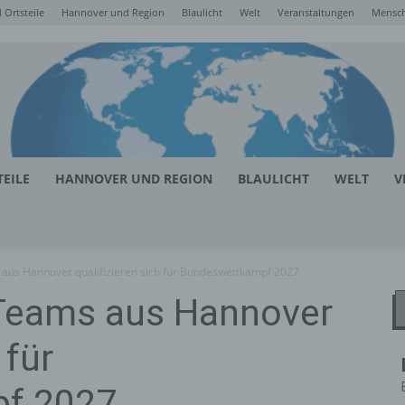
Ortsteile
Hannover und Region
Blaulicht
Welt
Veranstaltungen
Mensc
EILE
HANNOVER UND REGION
BLAULICHT
WELT
V
 aus Hannover qualifizieren sich für Bundeswettkampf 2027
-Teams aus Hannover
 für
f 2027