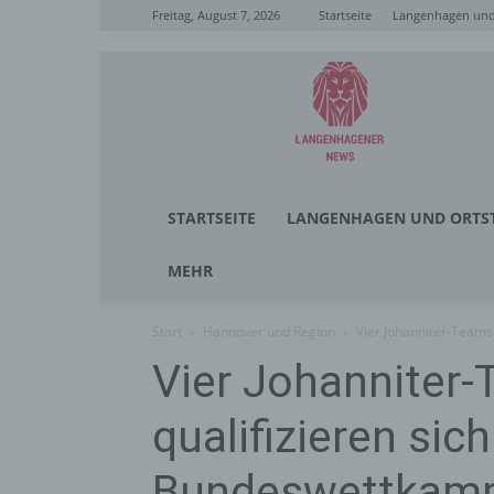
Freitag, August 7, 2026
Startseite
Langenhagen und 
Langenhagener
News
STARTSEITE
LANGENHAGEN UND ORTST
MEHR
Start
Hannover und Region
Vier Johanniter-Teams
Vier Johanniter
qualifizieren sich
Bundeswettkamp