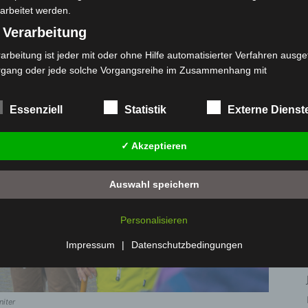
arbeitet werden.
 Verarbeitung
arbeitung ist jeder mit oder ohne Hilfe automatisierter Verfahren ausge
rgang oder jede solche Vorgangsreihe im Zusammenhang mit
rsonenbezogenen Daten wie das Erheben, das Erfassen, die Organisat
s Ordnen, die Speicherung, die Anpassung oder Veränderung, das Aus
Essenziell
Statistik
Externe Dienst
 Abfragen, die Verwendung, die Offenlegung durch Übermittlung, Verb
r eine andere Form der Bereitstellung, den Abgleich oder die Verknüp
✓ Akzeptieren
 Einschränkung, das Löschen oder die Vernichtung.
) Einschränkung der Verarbeitung
Auswahl speichern
schränkung der Verarbeitung ist die Markierung gespeicherter
sonenbezogener Daten mit dem Ziel, ihre künftige Verarbeitung
Personalisieren
nzuschränken.
 Profiling
Impressum
|
Datenschutzbedingungen
filing ist jede Art der automatisierten Verarbeitung personenbezogener
ten, die darin besteht, dass diese personenbezogenen Daten verwend
den, um bestimmte persönliche Aspekte, die sich auf eine natürliche 
niter