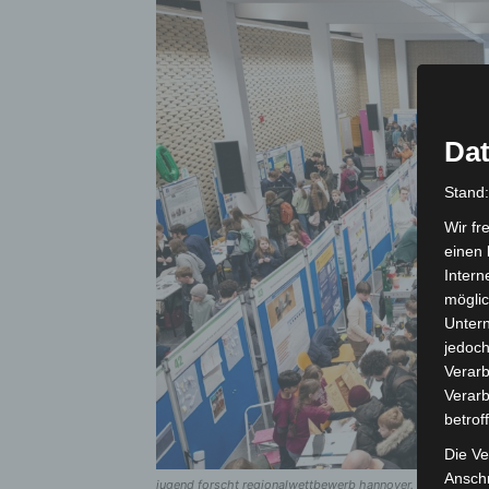
Dat
Stand
Wir fr
einen 
Intern
möglic
Unter
jedoch
Verarb
Verarb
betrof
Die Ve
Anschr
jugend forscht regionalwettbewerb hannover. – foto: hoch