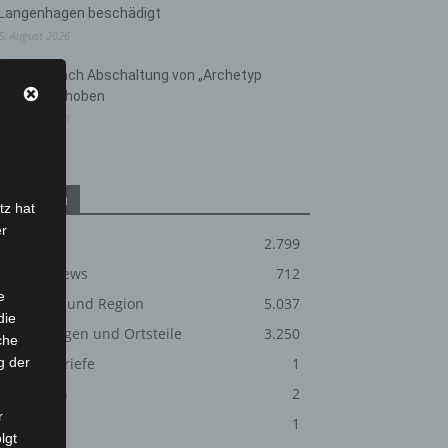
Langenhagen beschädigt
5. August 2026
Anklage nach Abschaltung von „Archetyp
Market“ erhoben
3. August 2026
Kategorien
tz hat
er
Blaulicht
2.799
Corona-News
712
e
Hannover und Region
5.037
die
Langenhagen und Ortsteile
3.250
che
g der
Leserbriefe
1
Menschen
2
r
Über uns
1
lgt