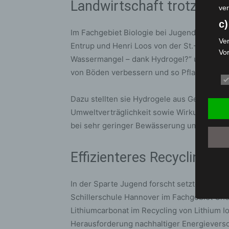
Landwirtschaft trotz Wa
ver
c)
Im Fachgebiet Biologie bei Jugend forscht
Ver
Entrup und Henri Loos von der St.-Ursula-S
Vo
Wassermangel – dank Hydrogel?“ untersucht
pe
von Böden verbessern und so Pflanzenwac
da
das
ode
Dazu stellten sie Hydrogele aus Gelatine, 
die
Umweltverträglichkeit sowie Wirkung. Mit 
d
bei sehr geringer Bewässerung um etwa ze
Ein
per
Effizienteres Recycling vo
ei
e)
In der Sparte Jugend forscht setzten sich
Schillerschule Hannover im Fachgebiet Chem
Pro
Da
Lithiumcarbonat im Recycling von Lithium I
wer
Herausforderung nachhaltiger Energievers