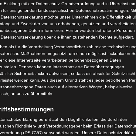
im Einklang mit der Datenschutz-Grundverordnung und in Übereinstim
n für uns geltenden landesspezifischen Datenschutzbestimmungen. Mit
kanntester Nachwuchswettbewerb Jugend forscht
 Datenschutzerklärung möchte unser Unternehmen die Öffentlichkeit ü
kamen 120 junge Forschende zum Regionalwettbewerb
mfang und Zweck der von uns erhobenen, genutzten und verarbeiteten
mmen. Insgesamt gingen 31 Projekte in der Sparte
enbezogenen Daten informieren. Ferner werden betroffene Personen 
44 Projekte in der Sparte Jugend forscht junior bis 14
 Datenschutzerklärung über die ihnen zustehenden Rechte aufgeklärt.
ben als für die Verarbeitung Verantwortlicher zahlreiche technische un
isatorische Maßnahmen umgesetzt, um einen möglichst lückenlosen S
annover und die Hochschule Hannover den
er diese Internetseite verarbeiteten personenbezogenen Daten
zustellen. Dennoch können Internetbasierte Datenübertragungen
ätzlich Sicherheitslücken aufweisen, sodass ein absoluter Schutz nicht
leistet werden kann. Aus diesem Grund steht es jeder betroffenen Pe
nschen dabei zu unterstützen, ihre Neugier und ihren
personenbezogene Daten auch auf alternativen Wegen, beispielsweise
s um Zukunftsthemen wie Energie und Nachhaltigkeit
nisch, an uns zu übermitteln.
drucksvoll, wie viel Energie und Ideen in der nächsten
 Lösungen für die Herausforderungen von morgen
riffsbestimmungen
ente fördern und ihnen eine Bühne geben. Genau
tenschutzerklärung beruht auf den Begrifflichkeiten, die durch den
rklärt Jan Trense, Geschäftsführer enercity Netz.
ischen Richtlinien- und Verordnungsgeber beim Erlass der Datenschut
verordnung (DS-GVO) verwendet wurden. Unsere Datenschutzerklärun