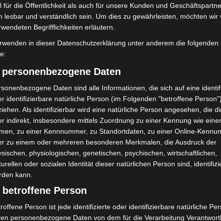
 für die Öffentlichkeit als auch für unsere Kunden und Geschäftspartne
n Landeswettbewerb
h lesbar und verständlich sein. Um dies zu gewährleisten, möchten wir
rwendeten Begrifflichkeiten erläutern.
rwenden in dieser Datenschutzerklärung unter anderem die folgenden
fe:
wurden die Siegerinnen und Sieger ausgezeichnet. 19
ben Geld und Sachpreisen auch die Qualifikation für
) personenbezogene Daten
sonenbezogene Daten sind alle Informationen, die sich auf eine identifi
r identifizierbare natürliche Person (im Folgenden "betroffene Person"
er inhaltlichen Bandbreite und Ernsthaftigkeit sich
iehen. Als identifizierbar wird eine natürliche Person angesehen, die di
sfragen unserer Zeit widmen. Von technologischen
r indirekt, insbesondere mittels Zuordnung zu einer Kennung wie ein
u gesellschaftlichen Herausforderungen zeigen die
men, zu einer Kennnummer, zu Standortdaten, zu einer Online-Kennu
er zu einem oder mehreren besonderen Merkmalen, die Ausdruck der
Innovationskraft. Genau diese Offenheit und dieser
sischen, physiologischen, genetischen, psychischen, wirtschaftlichen,
 wertvoll. Für uns als Hochschule Hannover ist es
turellen oder sozialen Identität dieser natürlichen Person sind, identifizi
rb zu unterstützen und den jungen Wissenschaftsgeist
rden kann.
ziert Prof. Dr. Josef von Helden, Präsident der
 betroffene Person
roffene Person ist jede identifizierte oder identifizierbare natürliche Pe
ren personenbezogene Daten von dem für die Verarbeitung Verantwort