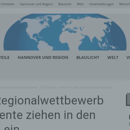
Ortsteile
Hannover und Region
Blaulicht
Welt
Veranstaltungen
Mensc
EILE
HANNOVER UND REGION
BLAULICHT
WELT
V
alwettbewerb Hannover: 19 Talente ziehen in den Landesentscheid ein
Regionalwettbewerb
ente ziehen in den
 ein