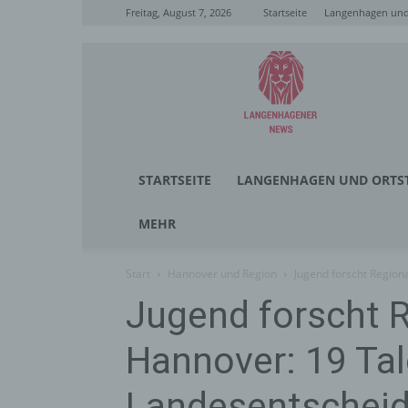
Freitag, August 7, 2026
Startseite
Langenhagen und 
Langenhagener
News
STARTSEITE
LANGENHAGEN UND ORTST
MEHR
Start
Hannover und Region
Jugend forscht Region
Jugend forscht 
Hannover: 19 Tal
Landesentscheid