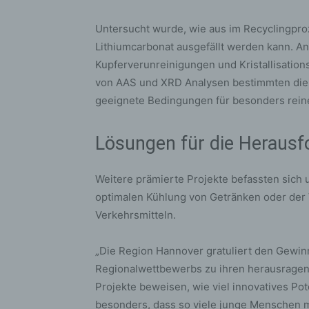
bez
wir
Untersucht wurde, wie aus im Recyclingpro
Zuv
Lithiumcarbonat ausgefällt werden kann. An
Pe
Kupferverunreinigungen und Kristallisations
f
von AAS und XRD Analysen bestimmten die S
Ps
geeignete Bedingungen für besonders reine
We
zus
Lösungen für die Heraus
zu
au
unt
Weitere prämierte Projekte befassten sich 
ide
optimalen Kühlung von Getränken oder der Ve
g)
Verkehrsmitteln.
Ve
Ver
„Die Region Hannover gratuliert den Gewi
ode
Regionalwettbewerbs zu ihren herausragen
ge
Projekte beweisen, wie viel innovatives Pot
pe
besonders, dass so viele junge Menschen m
Ver