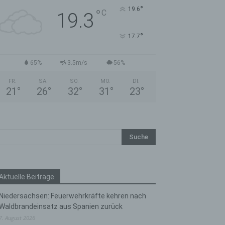
°
19.6
°
C
19.3
°
17.7
65%
3.5m/s
56%
FR.
SA.
SO.
MO.
DI.
21
°
26
°
32
°
31
°
23
°
Aktuelle Beiträge
Niedersachsen: Feuerwehrkräfte kehren nach
Waldbrandeinsatz aus Spanien zurück
7. August 2026