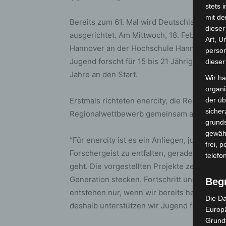
stets 
mit de
Bereits zum 61. Mal wird Deutschlands be
dieser
ausgerichtet. Am Mittwoch, 18. Februar, 
Art, U
Hannover an der Hochschule Hannover zusa
person
Jugend forscht für 15 bis 21 Jährige sowie 
dieser
Jahre an den Start.
Wir ha
organ
Erstmals richteten enercity, die Region H
der üb
sicher
Regionalwettbewerb gemeinsam aus.
grunds
gewähr
“Für enercity ist es ein Anliegen, junge Me
frei, 
Forschergeist zu entfalten, gerade wenn e
telefo
geht. Die vorgestellten Projekte zeigen ein
Generation stecken. Fortschritt und echte
Beg
entstehen nur, wenn wir bereits heute Tal
Die Da
deshalb unterstützen wir Jugend forscht“, e
Europä
Grund