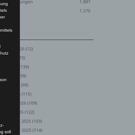
Veranstaltungen
1.887
mung
tels
Welt
1.270
ber
mittels
Archiv
d
August 2026
(12)
chutz
Juli 2026
(73)
Juni 2026
(139)
Mai 2026
(99)
rson
April 2026
(99)
März 2026
(115)
Februar 2026
(109)
Januar 2026
(122)
Dezember 2025
(103)
z-
November 2025
(114)
g soll