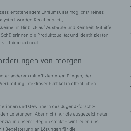
iehen, zu bewerten, insbesondere, um Aspekte bezüglich Arbeitsleistu
tschaftlicher Lage, Gesundheit, persönlicher Vorlieben, Interessen,
zess entstehendem Lithiumsulfat möglichst reines
erlässigkeit, Verhalten, Aufenthaltsort oder Ortswechsel dieser natürli
alysiert wurden Reaktionszeit,
rson zu analysieren oder vorherzusagen.
keime im Hinblick auf Ausbeute und Reinheit. Mithilfe
) Pseudonymisierung
chülerinnen die Produktqualität und identifizierten
eudonymisierung ist die Verarbeitung personenbezogener Daten in ein
s Lithiumcarbonat.
ise, auf welche die personenbezogenen Daten ohne Hinzuziehung
ätzlicher Informationen nicht mehr einer spezifischen betroffenen Per
forderungen von morgen
geordnet werden können, sofern diese zusätzlichen Informationen ges
fbewahrt werden und technischen und organisatorischen Maßnahmen
erliegen, die gewährleisten, dass die personenbezogenen Daten nicht 
unter anderem mit effizienterem Fliegen, der
ntifizierten oder identifizierbaren natürlichen Person zugewiesen werde
rbreitung infektiöser Partikel in öffentlichen
 Verantwortlicher oder für die Verarbeitung
rantwortlicher
antwortlicher oder für die Verarbeitung Verantwortlicher ist die natürlic
nnerinnen und Gewinnern des Jugend-forscht-
r juristische Person, Behörde, Einrichtung oder andere Stelle, die allei
den Leistungen! Aber nicht nur die ausgezeichneten
meinsam mit anderen über die Zwecke und Mittel der Verarbeitung von
enzial in unserer Region steckt – wir freuen uns
rsonenbezogenen Daten entscheidet. Sind die Zwecke und Mittel diese
it Begeisterung an Lösungen für die
arbeitung durch das Unionsrecht oder das Recht der Mitgliedstaaten