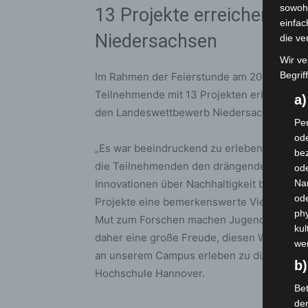
sowohl
13 Projekte erreichen de
einfac
Niedersachsen
die ve
Wir ve
Begrif
Im Rahmen der Feierstunde am 20. Februar 
Teilnehmende mit 13 Projekten erhielten ne
a
den Landeswettbewerb Niedersachsen.
Per
ode
„Es war beeindruckend zu erleben, mit welch
bez
die Teilnehmenden den drängenden Zukunft
ode
Innovationen über Nachhaltigkeit bis hin z
Na
od
Projekte eine bemerkenswerte Vielfalt und 
phy
Mut zum Forschen machen Jugend forscht so
kul
daher eine große Freude, diesen Wettbewe
we
an unserem Campus erleben zu dürfen“, skiz
b)
Hochschule Hannover.
Bet
de