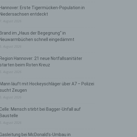
Hannover: Erste Tigermücken-Population in
Niedersachsen entdeckt
7. August 2026
Brand im „Haus der Begegnung“ in
Neuwarmbüchen schnell eingedämmt
6. August 2026
Region Hannover: 21 neue Notfallsanitäter
starten beim Roten Kreuz
5. August 2026
Mann läuft mit Hockeyschläger über A7 – Polizei
sucht Zeugen
5. August 2026
Celle: Mensch stirbt bei Bagger-Unfall auf
Baustelle
5. August 2026
Gasleitung bei McDonald’s-Umbau in