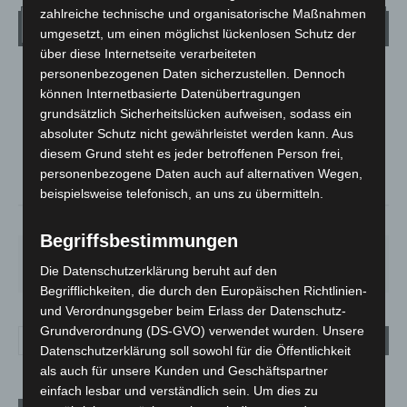
zahlreiche technische und organisatorische Maßnahmen
Wetter
umgesetzt, um einen möglichst lückenlosen Schutz der
über diese Internetseite verarbeiteten
personenbezogenen Daten sicherzustellen. Dennoch
LANGENHAGEN
können Internetbasierte Datenübertragungen
Klarer Himmel
grundsätzlich Sicherheitslücken aufweisen, sodass ein
°
21.1
absoluter Schutz nicht gewährleistet werden kann. Aus
°
C
20.3
diesem Grund steht es jeder betroffenen Person frei,
°
20.1
personenbezogene Daten auch auf alternativen Wegen,
beispielsweise telefonisch, an uns zu übermitteln.
59%
1.8m/s
5%
Begriffsbestimmungen
SO.
MO.
DI.
MI.
DO.
33
°
27
°
24
°
27
°
31
°
Die Datenschutzerklärung beruht auf den
Begrifflichkeiten, die durch den Europäischen Richtlinien-
und Verordnungsgeber beim Erlass der Datenschutz-
Grundverordnung (DS-GVO) verwendet wurden. Unsere
Datenschutzerklärung soll sowohl für die Öffentlichkeit
als auch für unsere Kunden und Geschäftspartner
einfach lesbar und verständlich sein. Um dies zu