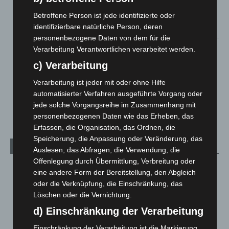
Region Hannover: 21 neue Notfallsanitäter starten beim
Betroffene Person ist jede identifizierte oder
Roten Kreuz
identifizierbare natürliche Person, deren
5. August 2026
personenbezogene Daten von dem für die
Mann läuft mit Hockeyschläger über A7 – Polizei sucht
Verarbeitung Verantwortlichen verarbeitet werden.
Zeugen
c) Verarbeitung
5. August 2026
Verarbeitung ist jeder mit oder ohne Hilfe
Celle: Mensch stirbt bei Bagger-Unfall auf Baustelle
automatisierter Verfahren ausgeführte Vorgang oder
5. August 2026
jede solche Vorgangsreihe im Zusammenhang mit
personenbezogenen Daten wie das Erheben, das
Erfassen, die Organisation, das Ordnen, die
Speicherung, die Anpassung oder Veränderung, das
Kategorien
Auslesen, das Abfragen, die Verwendung, die
Offenlegung durch Übermittlung, Verbreitung oder
Blaulicht
2.799
eine andere Form der Bereitstellung, den Abgleich
Corona-News
712
oder die Verknüpfung, die Einschränkung, das
Löschen oder die Vernichtung.
Hannover und Region
5.039
d) Einschränkung der Verarbeitung
Langenhagen und Ortsteile
3.252
Einschränkung der Verarbeitung ist die Markierung