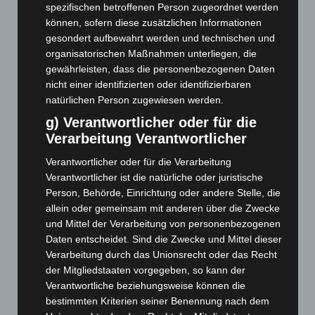
Januar 2026
(122)
spezifischen betroffenen Person zugeordnet werden
können, sofern diese zusätzlichen Informationen
Dezember 2025
(103)
gesondert aufbewahrt werden und technischen und
November 2025
(114)
organisatorischen Maßnahmen unterliegen, die
Oktober 2025
(112)
gewährleisten, dass die personenbezogenen Daten
nicht einer identifizierten oder identifizierbaren
September 2025
(93)
natürlichen Person zugewiesen werden.
August 2025
(90)
g) Verantwortlicher oder für die
Juli 2025
(90)
Verarbeitung Verantwortlicher
Juni 2025
(103)
Verantwortlicher oder für die Verarbeitung
Mai 2025
(112)
Verantwortlicher ist die natürliche oder juristische
Person, Behörde, Einrichtung oder andere Stelle, die
April 2025
(88)
allein oder gemeinsam mit anderen über die Zwecke
März 2025
(111)
und Mittel der Verarbeitung von personenbezogenen
Februar 2025
(96)
Daten entscheidet. Sind die Zwecke und Mittel dieser
Verarbeitung durch das Unionsrecht oder das Recht
Januar 2025
(88)
der Mitgliedstaaten vorgegeben, so kann der
Dezember 2024
(89)
Verantwortliche beziehungsweise können die
November 2024
(94)
bestimmten Kriterien seiner Benennung nach dem