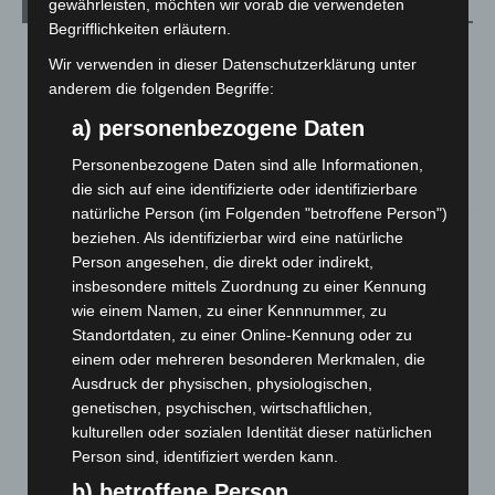
gewährleisten, möchten wir vorab die verwendeten
Aktuelle Beiträge
Begrifflichkeiten erläutern.
Kunst trifft Weingenuss: Barbara-Susann Mehring zeigt ihre
Wir verwenden in dieser Datenschutzerklärung unter
Werke im Jacques’ Wein-Depot Isernhagen
anderem die folgenden Begriffe:
8. August 2026
a) personenbezogene Daten
A2: Zweite Turbobaustelle startet zwischen Hannover-West
und Bothfeld
Personenbezogene Daten sind alle Informationen,
8. August 2026
die sich auf eine identifizierte oder identifizierbare
natürliche Person (im Folgenden "betroffene Person")
Niedersachsen: Feuerwehrkräfte kehren nach
beziehen. Als identifizierbar wird eine natürliche
Waldbrandeinsatz aus Spanien zurück
Person angesehen, die direkt oder indirekt,
7. August 2026
insbesondere mittels Zuordnung zu einer Kennung
wie einem Namen, zu einer Kennnummer, zu
Hannover: Erste Tigermücken-Population in Niedersachsen
Standortdaten, zu einer Online-Kennung oder zu
entdeckt
einem oder mehreren besonderen Merkmalen, die
7. August 2026
Ausdruck der physischen, physiologischen,
genetischen, psychischen, wirtschaftlichen,
Brand im „Haus der Begegnung“ in Neuwarmbüchen schnell
kulturellen oder sozialen Identität dieser natürlichen
eingedämmt
Person sind, identifiziert werden kann.
6. August 2026
b) betroffene Person