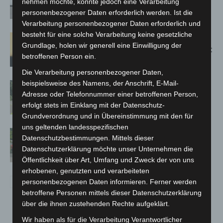
kehren nach Waldbrandeinsatz aus
nehmen möchte, könnte jedoch eine Verarbeitung
Spanien zurück
personenbezogener Daten erforderlich werden. Ist die
Verarbeitung personenbezogener Daten erforderlich und
besteht für eine solche Verarbeitung keine gesetzliche
Hannover: Erste Tigermücken-
Grundlage, holen wir generell eine Einwilligung der
Population in Niedersachsen entdeckt
betroffenen Person ein.
Die Verarbeitung personenbezogener Daten,
beispielsweise des Namens, der Anschrift, E-Mail-
Brand im „Haus der Begegnung“ in
Adresse oder Telefonnummer einer betroffenen Person,
Neuwarmbüchen schnell eingedämmt
erfolgt stets im Einklang mit der Datenschutz-
Grundverordnung und in Übereinstimmung mit den für
uns geltenden landesspezifischen
Region Hannover: 21 neue
Datenschutzbestimmungen. Mittels dieser
Notfallsanitäter starten beim Roten
Datenschutzerklärung möchte unser Unternehmen die
Kreuz
Öffentlichkeit über Art, Umfang und Zweck der von uns
erhobenen, genutzten und verarbeiteten
personenbezogenen Daten informieren. Ferner werden
betroffene Personen mittels dieser Datenschutzerklärung
über die ihnen zustehenden Rechte aufgeklärt.
Wir haben als für die Verarbeitung Verantwortlicher