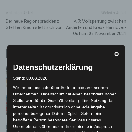
Vorheriger Artikel
Nächster Artikel
Der neue Regionspräsident:
A 7: Vollsperrung zwischen
Steffen Krach stellt sich vor
Anderten und Kreuz Hannover-
Ost am 07. November 2021
Verwandte Artikel
Mehr vom Autor
Datenschutzerklärung
Kunst trifft Weingenuss: Barbara-
Susann Mehring zeigt ihre Werke im
Stand: 09.08.2026
Jacques’ Wein-Depot Isernhagen
Wir freuen uns sehr über Ihr Interesse an unserem
Unternehmen. Datenschutz hat einen besonders hohen
A2: Zweite Turbobaustelle startet
Stellenwert für die Geschäftsleitung. Eine Nutzung der
zwischen Hannover-West und
Internetseiten ist grundsätzlich ohne jede Angabe
Bothfeld
personenbezogener Daten möglich. Sofern eine
betroffene Person besondere Services unseres
Niedersachsen: Feuerwehrkräfte
Unternehmens über unsere Internetseite in Anspruch