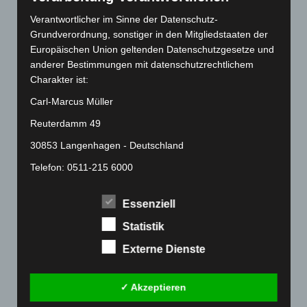
April 2022
(198)
Verantwortlicher im Sinne der Datenschutz-
März 2022
(221)
Grundverordnung, sonstiger in den Mitgliedstaaten der
Europäischen Union geltenden Datenschutzgesetze und
Februar 2022
(189)
anderer Bestimmungen mit datenschutzrechtlichem
Januar 2022
(190)
Charakter ist:
Dezember 2021
(204)
Carl-Marcus Müller
November 2021
(215)
Reuterdamm 49
Oktober 2021
(171)
30853 Langenhagen - Deutschland
September 2021
(180)
Telefon: 0511-215 6000
August 2021
(154)
Fax: 0511-866 789 33
Juli 2021
(213)
Essenziell
E-Mail:
Juni 2021
(198)
Statistik
Mai 2021
(200)
Cookies
Externe Dienste
April 2021
(163)
Die Internetseiten verwenden Cookies. Cookies sind
März 2021
(228)
Textdateien, welche über einen Internetbrowser auf
✓ Akzeptieren
Februar 2021
(189)
einem Computersystem abgelegt und gespeichert