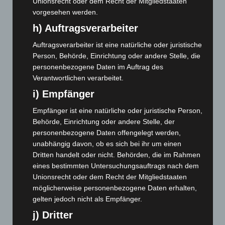
Unionsrecht oder dem Recht der Mitgliedstaaten
Oktober 2024
(93)
vorgesehen werden.
September 2024
(112)
h) Auftragsverarbeiter
August 2024
(107)
Auftragsverarbeiter ist eine natürliche oder juristische
Juli 2024
(89)
Person, Behörde, Einrichtung oder andere Stelle, die
Juni 2024
(107)
personenbezogene Daten im Auftrag des
Verantwortlichen verarbeitet.
Mai 2024
(149)
i) Empfänger
April 2024
(102)
März 2024
(103)
Empfänger ist eine natürliche oder juristische Person,
Behörde, Einrichtung oder andere Stelle, der
Februar 2024
(103)
personenbezogene Daten offengelegt werden,
Januar 2024
(111)
unabhängig davon, ob es sich bei ihr um einen
Dritten handelt oder nicht. Behörden, die im Rahmen
Dezember 2023
(130)
eines bestimmten Untersuchungsauftrags nach dem
November 2023
(130)
Unionsrecht oder dem Recht der Mitgliedstaaten
Oktober 2023
(114)
möglicherweise personenbezogene Daten erhalten,
gelten jedoch nicht als Empfänger.
September 2023
(133)
j) Dritter
August 2023
(134)