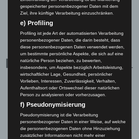
Leserbriefe
1
gespeicherter personenbezogener Daten mit dem
Menschen
2
Ziel, ihre künftige Verarbeitung einzuschränken.
Über uns
1
e) Profiling
Veranstaltungen
1.888
Profiling ist jede Art der automatisierten Verarbeitung
Welt
1.271
personenbezogener Daten, die darin besteht, dass
diese personenbezogenen Daten verwendet werden,
um bestimmte persönliche Aspekte, die sich auf eine
natürliche Person beziehen, zu bewerten,
Archiv
insbesondere, um Aspekte bezüglich Arbeitsleistung,
wirtschaftlicher Lage, Gesundheit, persönlicher
August 2026
(14)
Vorlieben, Interessen, Zuverlässigkeit, Verhalten,
Juli 2026
(73)
Aufenthaltsort oder Ortswechsel dieser natürlichen
Person zu analysieren oder vorherzusagen.
Juni 2026
(139)
f) Pseudonymisierung
Mai 2026
(99)
April 2026
(99)
Pseudonymisierung ist die Verarbeitung
personenbezogener Daten in einer Weise, auf welche
März 2026
(115)
die personenbezogenen Daten ohne Hinzuziehung
Februar 2026
(109)
zusätzlicher Informationen nicht mehr einer