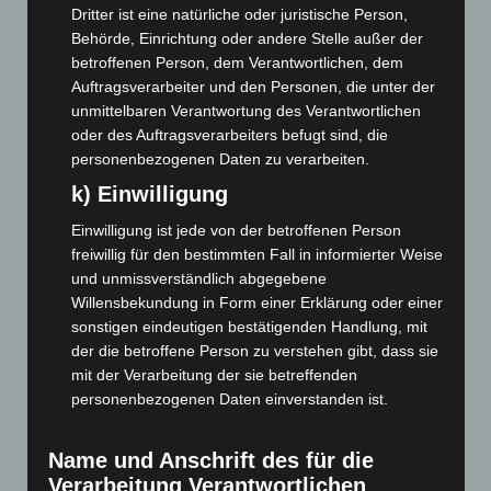
Juli 2023
(118)
Dritter ist eine natürliche oder juristische Person,
Behörde, Einrichtung oder andere Stelle außer der
Juni 2023
(142)
betroffenen Person, dem Verantwortlichen, dem
Mai 2023
(139)
Auftragsverarbeiter und den Personen, die unter der
unmittelbaren Verantwortung des Verantwortlichen
April 2023
(155)
oder des Auftragsverarbeiters befugt sind, die
März 2023
(174)
personenbezogenen Daten zu verarbeiten.
Februar 2023
(154)
k) Einwilligung
Januar 2023
(140)
Einwilligung ist jede von der betroffenen Person
Dezember 2022
(130)
freiwillig für den bestimmten Fall in informierter Weise
November 2022
(167)
und unmissverständlich abgegebene
Willensbekundung in Form einer Erklärung oder einer
Oktober 2022
(166)
sonstigen eindeutigen bestätigenden Handlung, mit
September 2022
(205)
der die betroffene Person zu verstehen gibt, dass sie
August 2022
(166)
mit der Verarbeitung der sie betreffenden
personenbezogenen Daten einverstanden ist.
Juli 2022
(133)
Juni 2022
(167)
Name und Anschrift des für die
Mai 2022
(177)
Verarbeitung Verantwortlichen