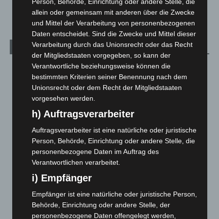
Person, Behörde, Einrichtung oder andere Stelle, die
Welt
1.269
allein oder gemeinsam mit anderen über die Zwecke
und Mittel der Verarbeitung von personenbezogenen
Daten entscheidet. Sind die Zwecke und Mittel dieser
Verarbeitung durch das Unionsrecht oder das Recht
Archiv
der Mitgliedstaaten vorgegeben, so kann der
Verantwortliche beziehungsweise können die
August 2026
(9)
bestimmten Kriterien seiner Benennung nach dem
Juli 2026
(73)
Unionsrecht oder dem Recht der Mitgliedstaaten
Juni 2026
(139)
vorgesehen werden.
Mai 2026
(99)
h) Auftragsverarbeiter
April 2026
(99)
Auftragsverarbeiter ist eine natürliche oder juristische
März 2026
(115)
Person, Behörde, Einrichtung oder andere Stelle, die
personenbezogene Daten im Auftrag des
Februar 2026
(109)
Verantwortlichen verarbeitet.
Januar 2026
(122)
i) Empfänger
Dezember 2025
(103)
Empfänger ist eine natürliche oder juristische Person,
November 2025
(114)
Behörde, Einrichtung oder andere Stelle, der
Oktober 2025
(112)
personenbezogene Daten offengelegt werden,