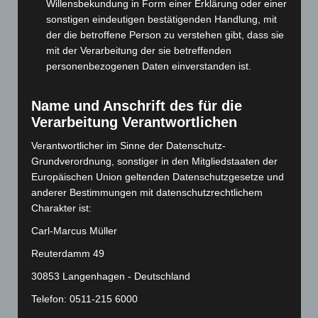
Willensbekundung in Form einer Erklärung oder einer
Juni 2024
(107)
sonstigen eindeutigen bestätigenden Handlung, mit
der die betroffene Person zu verstehen gibt, dass sie
Mai 2024
(149)
mit der Verarbeitung der sie betreffenden
April 2024
(102)
personenbezogenen Daten einverstanden ist.
März 2024
(103)
Februar 2024
(103)
Name und Anschrift des für die
Verarbeitung Verantwortlichen
Januar 2024
(111)
Dezember 2023
(130)
Verantwortlicher im Sinne der Datenschutz-
Grundverordnung, sonstiger in den Mitgliedstaaten der
November 2023
(130)
Europäischen Union geltenden Datenschutzgesetze und
Oktober 2023
(114)
anderer Bestimmungen mit datenschutzrechtlichem
September 2023
(133)
Charakter ist:
August 2023
(134)
Carl-Marcus Müller
Juli 2023
(118)
Reuterdamm 49
Juni 2023
(142)
30853 Langenhagen - Deutschland
Mai 2023
(139)
Telefon: 0511-215 6000
April 2023
(155)