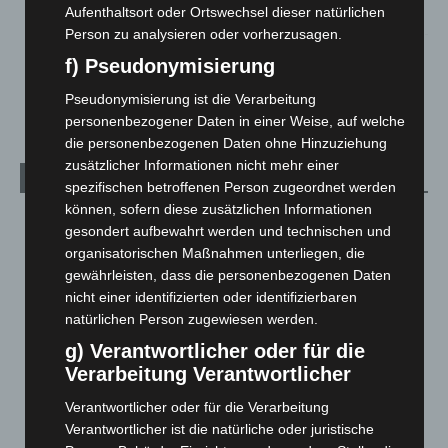
Aufenthaltsort oder Ortswechsel dieser natürlichen
2. August 2026
Person zu analysieren oder vorherzusagen.
Schwarz Digits und Zscaler starten souveräne Cloud-
f) Pseudonymisierung
Sicherheitsplattform für Europa
2. August 2026
Pseudonymisierung ist die Verarbeitung
personenbezogener Daten in einer Weise, auf welche
die personenbezogenen Daten ohne Hinzuziehung
zusätzlicher Informationen nicht mehr einer
Kategorien
spezifischen betroffenen Person zugeordnet werden
können, sofern diese zusätzlichen Informationen
Blaulicht
2.797
gesondert aufbewahrt werden und technischen und
Corona-News
712
organisatorischen Maßnahmen unterliegen, die
gewährleisten, dass die personenbezogenen Daten
Hannover und Region
5.034
nicht einer identifizierten oder identifizierbaren
Langenhagen und Ortsteile
3.249
natürlichen Person zugewiesen werden.
Leserbriefe
1
g) Verantwortlicher oder für die
Menschen
2
Verarbeitung Verantwortlicher
Über uns
1
Verantwortlicher oder für die Verarbeitung
Verantwortlicher ist die natürliche oder juristische
Veranstaltungen
1.887