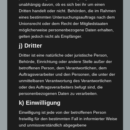
unabhängig davon, ob es sich bei ihr um einen
September 2025
(93)
Dritten handelt oder nicht. Behörden, die im Rahmen
August 2025
(90)
eines bestimmten Untersuchungsauftrags nach dem
Juli 2025
(90)
Unionsrecht oder dem Recht der Mitgliedstaaten
möglicherweise personenbezogene Daten erhalten,
Juni 2025
(103)
gelten jedoch nicht als Empfänger.
Mai 2025
(112)
j) Dritter
April 2025
(88)
Dritter ist eine natürliche oder juristische Person,
März 2025
(111)
Behörde, Einrichtung oder andere Stelle außer der
Februar 2025
(96)
betroffenen Person, dem Verantwortlichen, dem
Auftragsverarbeiter und den Personen, die unter der
Januar 2025
(88)
unmittelbaren Verantwortung des Verantwortlichen
Dezember 2024
(89)
oder des Auftragsverarbeiters befugt sind, die
November 2024
(94)
personenbezogenen Daten zu verarbeiten.
Oktober 2024
(93)
k) Einwilligung
September 2024
(112)
Einwilligung ist jede von der betroffenen Person
freiwillig für den bestimmten Fall in informierter Weise
August 2024
(107)
und unmissverständlich abgegebene
Juli 2024
(89)