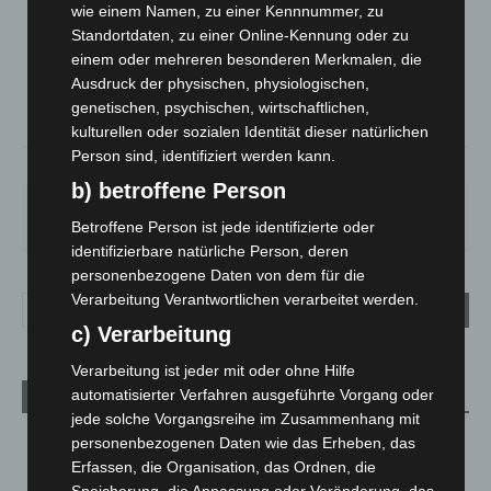
wie einem Namen, zu einer Kennnummer, zu
Mäßig Bewölkt
Standortdaten, zu einer Online-Kennung oder zu
°
24.1
einem oder mehreren besonderen Merkmalen, die
°
C
22.9
Ausdruck der physischen, physiologischen,
°
22.8
genetischen, psychischen, wirtschaftlichen,
kulturellen oder sozialen Identität dieser natürlichen
Person sind, identifiziert werden kann.
37%
5.4m/s
29%
b) betroffene Person
DO.
FR.
SA.
SO.
MO.
28
°
25
°
27
°
32
°
35
°
Betroffene Person ist jede identifizierte oder
identifizierbare natürliche Person, deren
personenbezogene Daten von dem für die
Verarbeitung Verantwortlichen verarbeitet werden.
c) Verarbeitung
Verarbeitung ist jeder mit oder ohne Hilfe
automatisierter Verfahren ausgeführte Vorgang oder
Aktuelle Beiträge
jede solche Vorgangsreihe im Zusammenhang mit
Region Hannover: 21 neue Notfallsanitäter starten beim
personenbezogenen Daten wie das Erheben, das
Roten Kreuz
Erfassen, die Organisation, das Ordnen, die
5. August 2026