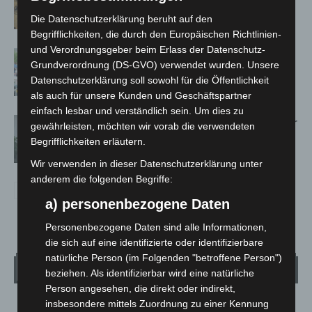
Französische Oper im Maschpark
Die Datenschutzerklärung beruht auf den
Begrifflichkeiten, die durch den Europäischen Richtlinien-
und Verordnungsgeber beim Erlass der Datenschutz-
Blaulichtmeile Langenhagen 2026:
Grundverordnung (DS-GVO) verwendet wurden. Unsere
Polizei, Feuerwehr und Rettung
Datenschutzerklärung soll sowohl für die Öffentlichkeit
hautnah erleben
als auch für unsere Kunden und Geschäftspartner
einfach lesbar und verständlich sein. Um dies zu
Hannover: Polizei setzt Gaming-Koffer
gewährleisten, möchten wir vorab die verwendeten
für Prävention ein
Begrifflichkeiten erläutern.
Wir verwenden in dieser Datenschutzerklärung unter
anderem die folgenden Begriffe:
a) personenbezogene Daten
Personenbezogene Daten sind alle Informationen,
die sich auf eine identifizierte oder identifizierbare
natürliche Person (im Folgenden "betroffene Person")
Wetter
beziehen. Als identifizierbar wird eine natürliche
Person angesehen, die direkt oder indirekt,
insbesondere mittels Zuordnung zu einer Kennung
LANGENHAGEN