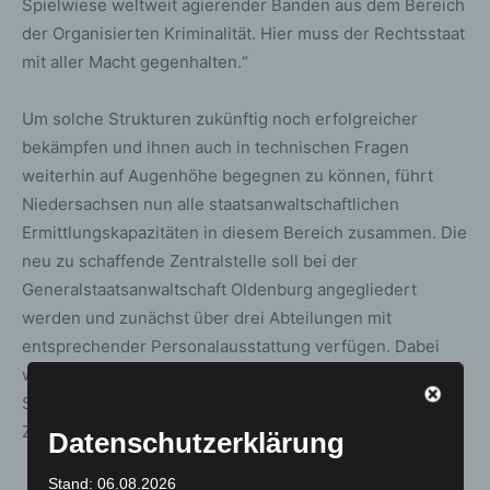
Spielwiese weltweit agierender Banden aus dem Bereich
der Organisierten Kriminalität. Hier muss der Rechtsstaat
mit aller Macht gegenhalten.“
Um solche Strukturen zukünftig noch erfolgreicher
bekämpfen und ihnen auch in technischen Fragen
weiterhin auf Augenhöhe begegnen zu können, führt
Niedersachsen nun alle staatsanwaltschaftlichen
Ermittlungskapazitäten in diesem Bereich zusammen. Die
neu zu schaffende Zentralstelle soll bei der
Generalstaatsanwaltschaft Oldenburg angegliedert
werden und zunächst über drei Abteilungen mit
entsprechender Personalausstattung verfügen. Dabei
werden die Verschmelzung der bisherigen
Schwerpunktstaatsanwaltschaften und der Aufbau der
Zentralstelle schrittweise erfolgen.
Datenschutzerklärung
Stand: 06.08.2026
Justizministerin Dr. Wahlmann: „Dass wir die neue