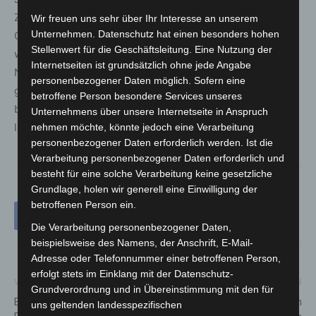
Zentralstelle gegen Cyberkriminalität bei der
Wir freuen uns sehr über Ihr Interesse an unserem
Unternehmen. Datenschutz hat einen besonders hohen
Generalstaatsanwaltschaft Oldenburg angliedern, zeigt,
Stellenwert für die Geschäftsleitung. Eine Nutzung der
wie ernst wir das Thema nehmen. Damit sendet
Internetseiten ist grundsätzlich ohne jede Angabe
Niedersachsen ein klares Signal: Angriffe im Netz, egal
personenbezogener Daten möglich. Sofern eine
gegen wen oder was, werden effizient verfolgt und
betroffene Person besondere Services unseres
bestraft. Das Internet ist kein rechtsfreier Raum und wir
Unternehmens über unsere Internetseite in Anspruch
lassen auch nicht zu, dass es dazu gemacht wird.“
nehmen möchte, könnte jedoch eine Verarbeitung
personenbezogener Daten erforderlich werden. Ist die
Verarbeitung personenbezogener Daten erforderlich und
besteht für eine solche Verarbeitung keine gesetzliche
Grundlage, holen wir generell eine Einwilligung der
betroffenen Person ein.
Die Verarbeitung personenbezogener Daten,
beispielsweise des Namens, der Anschrift, E-Mail-
Adresse oder Telefonnummer einer betroffenen Person,
erfolgt stets im Einklang mit der Datenschutz-
Vorheriger Artikel
Nächster Artikel
Grundverordnung und in Übereinstimmung mit den für
Ein Verletzter bei LKW Brand in
55. Breitmaulnashorn-Baby im
uns geltenden landesspezifischen