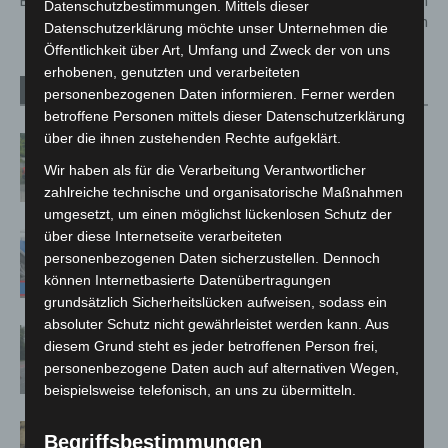
Bothfeld
Serengeti-Park Hodenhagen
Datenschutzbestimmungen. Mittels dieser
geboren
Datenschutzerklärung möchte unser Unternehmen die
Öffentlichkeit über Art, Umfang und Zweck der von uns
erhobenen, genutzten und verarbeiteten
Verwandte Artikel
Mehr vom Autor
personenbezogenen Daten informieren. Ferner werden
betroffene Personen mittels dieser Datenschutzerklärung
über die ihnen zustehenden Rechte aufgeklärt.
Region Hannover: 21 neue
Notfallsanitäter starten beim Roten
Wir haben als für die Verarbeitung Verantwortlicher
Kreuz
zahlreiche technische und organisatorische Maßnahmen
umgesetzt, um einen möglichst lückenlosen Schutz der
über diese Internetseite verarbeiteten
Mann läuft mit Hockeyschläger über
personenbezogenen Daten sicherzustellen. Dennoch
A7 – Polizei sucht Zeugen
können Internetbasierte Datenübertragungen
grundsätzlich Sicherheitslücken aufweisen, sodass ein
absoluter Schutz nicht gewährleistet werden kann. Aus
Hannover: Polizei stoppt 166
diesem Grund steht es jeder betroffenen Person frei,
Trunkenheitsfahrten bei
personenbezogene Daten auch auf alternativen Wegen,
Großkontrolle
beispielsweise telefonisch, an uns zu übermitteln.
Hannover Klassik Open Air 2026:
Begriffsbestimmungen