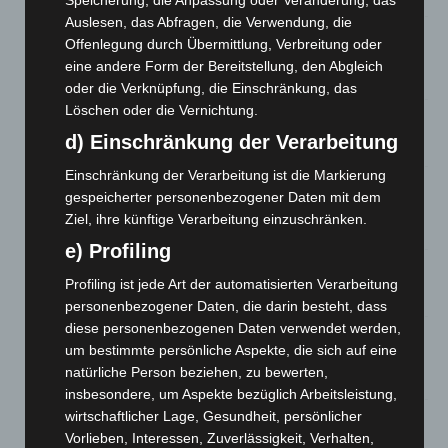
Speicherung, die Anpassung oder Veränderung, das
Auslesen, das Abfragen, die Verwendung, die
Mann läuft mit Hockeyschläger über A7 – Polizei sucht
Offenlegung durch Übermittlung, Verbreitung oder
Zeugen
eine andere Form der Bereitstellung, den Abgleich
5. August 2026
oder die Verknüpfung, die Einschränkung, das
Löschen oder die Vernichtung.
Celle: Mensch stirbt bei Bagger-Unfall auf Baustelle
d) Einschränkung der Verarbeitung
5. August 2026
Einschränkung der Verarbeitung ist die Markierung
Gasleitung bei McDonald’s-Umbau in Langenhagen
gespeicherter personenbezogener Daten mit dem
beschädigt
Ziel, ihre künftige Verarbeitung einzuschränken.
5. August 2026
e) Profiling
Anklage nach Abschaltung von „Archetyp Market“ erhoben
Profiling ist jede Art der automatisierten Verarbeitung
3. August 2026
personenbezogener Daten, die darin besteht, dass
diese personenbezogenen Daten verwendet werden,
Hannover: Polizei stoppt 166 Trunkenheitsfahrten bei
um bestimmte persönliche Aspekte, die sich auf eine
Großkontrolle
natürliche Person beziehen, zu bewerten,
2. August 2026
insbesondere, um Aspekte bezüglich Arbeitsleistung,
wirtschaftlicher Lage, Gesundheit, persönlicher
Hannover Klassik Open Air 2026: Französische Oper im
Vorlieben, Interessen, Zuverlässigkeit, Verhalten,
Maschpark