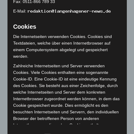
Fax: 0511-866 789 33
März 2023
(174)
E-Mail:
Februar 2023
(154)
Januar 2023
(140)
Cookies
Dezember 2022
(130)
Die Internetseiten verwenden Cookies. Cookies sind
November 2022
(167)
Textdateien, welche über einen Internetbrowser auf
einem Computersystem abgelegt und gespeichert
Oktober 2022
(166)
werden.
September 2022
(205)
Zahlreiche Internetseiten und Server verwenden
August 2022
(166)
Cookies. Viele Cookies enthalten eine sogenannte
Juli 2022
(133)
Cookie-ID. Eine Cookie-ID ist eine eindeutige Kennung
des Cookies. Sie besteht aus einer Zeichenfolge, durch
Juni 2022
(167)
welche Internetseiten und Server dem konkreten
Mai 2022
(177)
Internetbrowser zugeordnet werden können, in dem das
Cookie gespeichert wurde. Dies ermöglicht es den
April 2022
(198)
besuchten Internetseiten und Servern, den individuellen
März 2022
(221)
Browser der betroffenen Person von anderen
Februar 2022
(189)
Internetbrowsern, die andere Cookies enthalten, zu
unterscheiden. Ein bestimmter Internetbrowser kann
Januar 2022
(190)