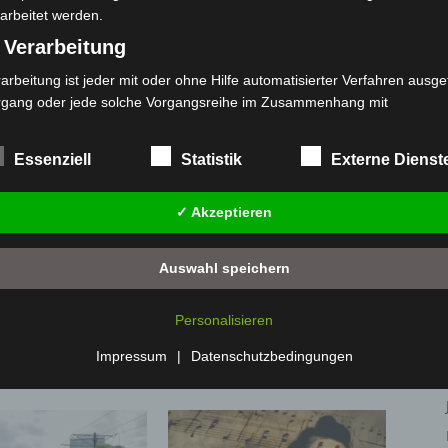
arbeitet werden.
6
Bürgermeister Heuer fordert Umdenken bei
geplanter Erstaufnahmeeinrichtung in
 Verarbeitung
Langenhagen
arbeitung ist jeder mit oder ohne Hilfe automatisierter Verfahren ausge
rgang oder jede solche Vorgangsreihe im Zusammenhang mit
rsonenbezogenen Daten wie das Erheben, das Erfassen, die Organisat
s Ordnen, die Speicherung, die Anpassung oder Veränderung, das Aus
Essenziell
Statistik
Externe Dienst
 Abfragen, die Verwendung, die Offenlegung durch Übermittlung, Verb
r eine andere Form der Bereitstellung, den Abgleich oder die Verknüp
✓ Akzeptieren
 Einschränkung, das Löschen oder die Vernichtung.
) Einschränkung der Verarbeitung
Auswahl speichern
schränkung der Verarbeitung ist die Markierung gespeicherter
sonenbezogener Daten mit dem Ziel, ihre künftige Verarbeitung
Personalisieren
nzuschränken.
over: 21 neue
Mann läuft mit Hockeyschläger über
 Profiling
Impressum
|
Datenschutzbedingungen
täter starten beim Roten
A7 – Polizei sucht Zeugen
filing ist jede Art der automatisierten Verarbeitung personenbezogener
ten, die darin besteht, dass diese personenbezogenen Daten verwend
den, um bestimmte persönliche Aspekte, die sich auf eine natürliche 