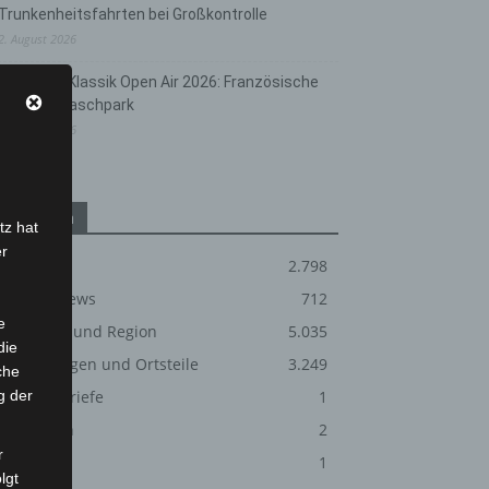
Trunkenheitsfahrten bei Großkontrolle
2. August 2026
Hannover Klassik Open Air 2026: Französische
Oper im Maschpark
2. August 2026
Kategorien
tz hat
er
Blaulicht
2.798
Corona-News
712
e
Hannover und Region
5.035
die
Langenhagen und Ortsteile
3.249
che
g der
Leserbriefe
1
Menschen
2
r
Über uns
1
lgt