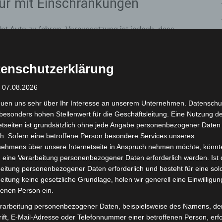
ur mit Einschränkungen
det Auto zu fahren. Voraussetzung ist jedoch, dass
ingeschränkt sind. Auch das Gesicht darf nicht
eln missachtet, muss mit einem Bußgeld von 60 Euro
enschutzerklärung
die Vollkaskoversicherung die Kostenübernahme
aftpflicht eine Mithaftung entstehen.
: 07.08.2026
euen uns sehr über Ihr Interesse an unserem Unternehmen. Datenschu
chwerwiegende Folgen
besonders hohen Stellenwert für die Geschäftsleitung. Eine Nutzung d
etseiten ist grundsätzlich ohne jede Angabe personenbezogener Daten
h. Sofern eine betroffene Person besondere Services unseres
 Wer trinkt, sollte nicht Auto fahren. Bereits ab 0,5
nehmens über unsere Internetseite in Anspruch nehmen möchte, könnt
ld, zwei Punkte in Flensburg und ein Monat
 eine Verarbeitung personenbezogener Daten erforderlich werden. Ist 
gen bei niedrigeren Alkoholwerten: Wer mit 0,3
eitung personenbezogener Daten erforderlich und besteht für eine sol
olbedingte Fahrfehler zeigt, begeht eine Straftat und
eitung keine gesetzliche Grundlage, holen wir generell eine Einwilligun
ns sechs Monaten Führerscheinentzug rechnen. Für E
fenen Person ein.
e für Autofahrer.
rarbeitung personenbezogener Daten, beispielsweise des Namens, de
ift, E-Mail-Adresse oder Telefonnummer einer betroffenen Person, erfo