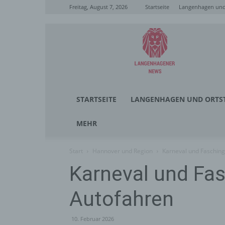
Freitag, August 7, 2026
Startseite
Langenhagen und 
Langenhagener
News
STARTSEITE
LANGENHAGEN UND ORTST
MEHR
Start
Hannover und Region
Karneval und Fasching
Karneval und Fas
Autofahren
10. Februar 2026