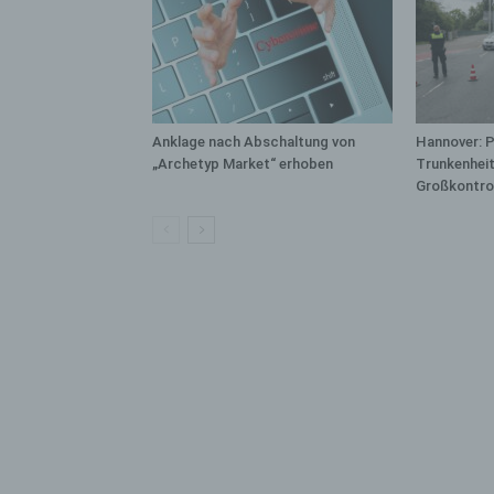
bez
wir
Zuv
Pe
f
Anklage nach Abschaltung von
Hannover: P
Ps
„Archetyp Market“ erhoben
Trunkenheit
We
Großkontro
zus
zu
au
unt
ide
g)
Ve
Ver
ode
ge
pe
Ver