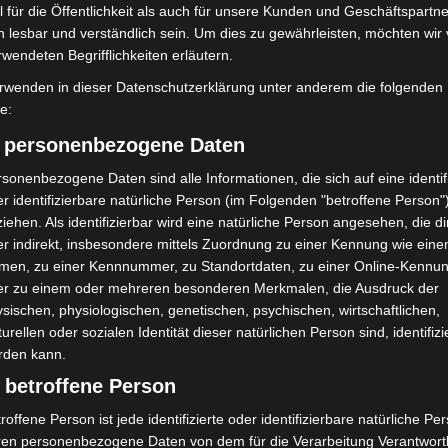
auffälligen Kostümen auf öffentliche Verkehrsmittel
 für die Öffentlichkeit als auch für unsere Kunden und Geschäftspartne
nevals und Faschingshochburgen lassen sich
h lesbar und verständlich sein. Um dies zu gewährleisten, möchten wir
rwendeten Begrifflichkeiten erläutern.
ichen als mit dem eigenen Auto. Auch Radfahrer sollten
Straftat vor, bereits bei geringeren Werten können
rwenden in dieser Datenschutzerklärung unter anderem die folgenden
fe:
Verfolgung wegen relativer Fahruntüchtigkeit nach sich
) personenbezogene Daten
sonenbezogene Daten sind alle Informationen, die sich auf eine identifi
millerechner
an, der eine grobe und unverbindliche
r identifizierbare natürliche Person (im Folgenden "betroffene Person"
d zur Fahrtüchtigkeit ermöglicht.
iehen. Als identifizierbar wird eine natürliche Person angesehen, die di
r indirekt, insbesondere mittels Zuordnung zu einer Kennung wie ein
men, zu einer Kennnummer, zu Standortdaten, zu einer Online-Kennu
er zu einem oder mehreren besonderen Merkmalen, die Ausdruck der
sischen, physiologischen, genetischen, psychischen, wirtschaftlichen,
turellen oder sozialen Identität dieser natürlichen Person sind, identifizi
rden kann.
 betroffene Person
roffene Person ist jede identifizierte oder identifizierbare natürliche Pe
ren personenbezogene Daten von dem für die Verarbeitung Verantwort
Nächster Artikel