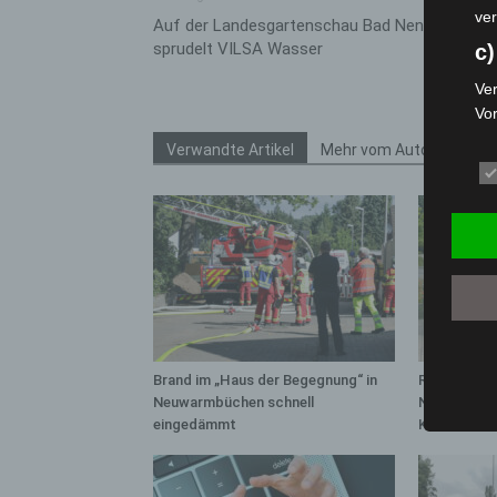
ver
Auf der Landesgartenschau Bad Nenndorf 202
sprudelt VILSA Wasser
c)
Ver
Vo
pe
Verwandte Artikel
Mehr vom Autor
da
das
ode
die
d
Ein
per
ei
Brand im „Haus der Begegnung“ in
Region Hann
e)
Neuwarmbüchen schnell
Notfallsani
eingedämmt
Kreuz
Pro
Da
wer