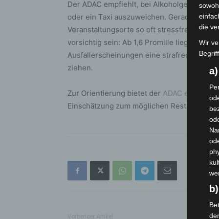
Der ADAC empfiehlt, bei Alkoholgenuss und 
sowohl
oder ein Taxi auszuweichen. Gerade in Kar
einfac
die ve
Veranstaltungsorte so oft stressfreier erre
vorsichtig sein: Ab 1,6 Promille liegt eine 
Wir ve
Begrif
Ausfallerscheinungen eine strafrechtliche 
ziehen.
a
Per
Zur Orientierung bietet der
ADAC einen Pro
ode
Einschätzung zum möglichen Restalkohol un
bez
ode
Na
od
phy
kul
we
b)
Bet
de
Vorheriger Artikel