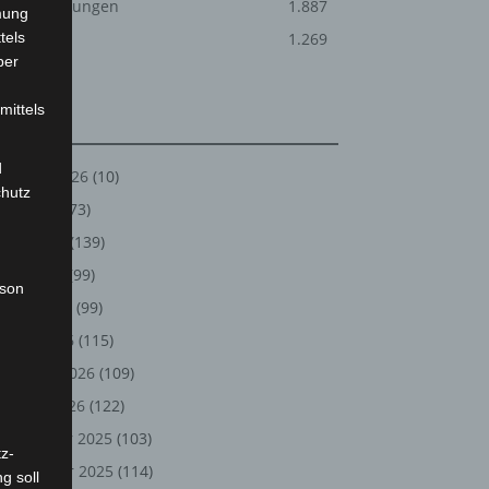
Veranstaltungen
1.887
mung
tels
Welt
1.269
ber
mittels
Archiv
d
August 2026
(10)
chutz
Juli 2026
(73)
Juni 2026
(139)
Mai 2026
(99)
rson
April 2026
(99)
März 2026
(115)
Februar 2026
(109)
Januar 2026
(122)
Dezember 2025
(103)
z-
November 2025
(114)
g soll