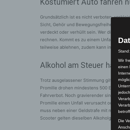
Kostümiert Auto fahren n
Grundsätzlich ist es nicht verboten, verklei
Sicht, Gehör und Bewegungsfreiheit nicht e
verdeckt oder verhüllt sein. Wer diese Reg
Dat
rechnen. Kommt es zu einem Unfall, kann 
teilweise ablehnen, zudem kann in der Kfz H
Stand
Wir fr
Alkohol am Steuer hat s
einen 
Intern
möglic
Trotz ausgelassener Stimmung gilt weiterhin:
Unter
Promille drohen mindestens 500 Euro Bußge
jedoch
Fahrverbot. Noch gravierender sind die Fol
Verarb
Promille einen Unfall verursacht oder alkoh
Verarb
muss neben einer Geldstrafe mit mindeste
betrof
Scooter gelten dieselben Alkoholgrenzen wi
Die Ve
Anschr