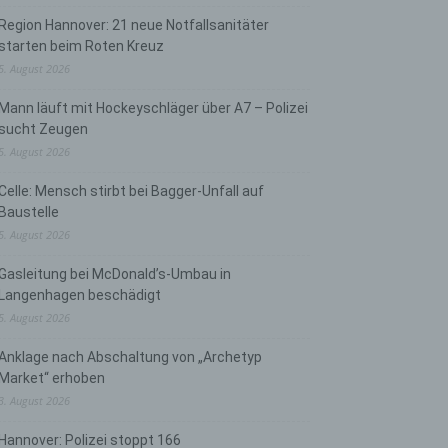
Region Hannover: 21 neue Notfallsanitäter
starten beim Roten Kreuz
5. August 2026
Mann läuft mit Hockeyschläger über A7 – Polizei
sucht Zeugen
5. August 2026
Celle: Mensch stirbt bei Bagger-Unfall auf
Baustelle
5. August 2026
Gasleitung bei McDonald’s-Umbau in
Langenhagen beschädigt
5. August 2026
Anklage nach Abschaltung von „Archetyp
Market“ erhoben
3. August 2026
Hannover: Polizei stoppt 166