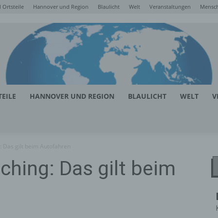
Ortsteile
Hannover und Region
Blaulicht
Welt
Veranstaltungen
Mensc
EILE
HANNOVER UND REGION
BLAULICHT
WELT
V
: Das gilt beim Autofahren
ching: Das gilt beim