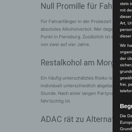
stets 
Null Promille für Fahranf
mit de
dieser
Für Fahranfänger in der Probezeit sowie für
Art, U
absolutes Alkoholverbot. Wer dagegen vers
person
dieser
Punkt in Flensburg. Zusätzlich ist ein Aufb
von zwei auf vier Jahre.
Wir ha
organ
der üb
Restalkohol am Morgen ni
sicher
grunds
Ein häufig unterschätztes Risiko ist der Re
gewähr
frei, 
individuell unterschiedlich abgebaut, im Dur
telefo
Stunde. Nach einer langen Partynacht kann
fahrtüchtig ist.
Beg
Die Da
ADAC rät zu Alternativen
Europä
Grund