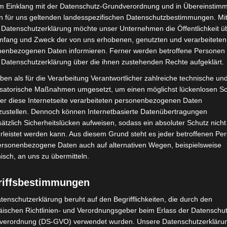
im Einklang mit der Datenschutz-Grundverordnung und in Übereinstim
änger und junge Fahrer
n für uns geltenden landesspezifischen Datenschutzbestimmungen. Mit
 Datenschutzerklärung möchte unser Unternehmen die Öffentlichkeit ü
 Fahrerinnen und Fahrer unter 21 Jahren gilt ein
mfang und Zweck der von uns erhobenen, genutzten und verarbeiteten
tößt, muss 250 Euro Bußgeld zahlen und erhält einen
enbezogenen Daten informieren. Ferner werden betroffene Personen 
 Datenschutzerklärung über die ihnen zustehenden Rechte aufgeklärt.
auseminar verpflichtend, die Probezeit verlängert sich
ben als für die Verarbeitung Verantwortlicher zahlreiche technische un
isatorische Maßnahmen umgesetzt, um einen möglichst lückenlosen S
er diese Internetseite verarbeiteten personenbezogenen Daten
cht unterschätzen
zustellen. Dennoch können Internetbasierte Datenübertragungen
ätzlich Sicherheitslücken aufweisen, sodass ein absoluter Schutz nicht
stalkohol am Morgen nach einer Feier. Alkohol wird
leistet werden kann. Aus diesem Grund steht es jeder betroffenen Pe
personenbezogene Daten auch auf alternativen Wegen, beispielsweise
chschnitt jedoch nur etwa 0,1 bis 0,2 Promille pro
nisch, an uns zu übermitteln.
 es daher sein, dass man am nächsten Tag noch nicht
riffsbestimmungen
tenschutzerklärung beruht auf den Begrifflichkeiten, die durch den
ischen Richtlinien- und Verordnungsgeber beim Erlass der Datenschut
verordnung (DS-GVO) verwendet wurden. Unsere Datenschutzerklärun