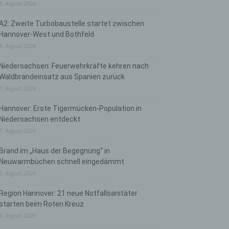
8. August 2026
A2: Zweite Turbobaustelle startet zwischen
Hannover-West und Bothfeld
8. August 2026
Niedersachsen: Feuerwehrkräfte kehren nach
Waldbrandeinsatz aus Spanien zurück
7. August 2026
Hannover: Erste Tigermücken-Population in
Niedersachsen entdeckt
7. August 2026
Brand im „Haus der Begegnung“ in
Neuwarmbüchen schnell eingedämmt
6. August 2026
Region Hannover: 21 neue Notfallsanitäter
starten beim Roten Kreuz
5. August 2026