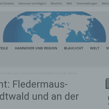
d Ortsteile
Hannover und Region
Blaulicht
Welt
Veranstaltungen
Mens
EILE
HANNOVER UND REGION
BLAULICHT
WELT
V
ht: Fledermaus-Exkursion im Stadtwald und an der Wietze
ht: Fledermaus-
dtwald und an der