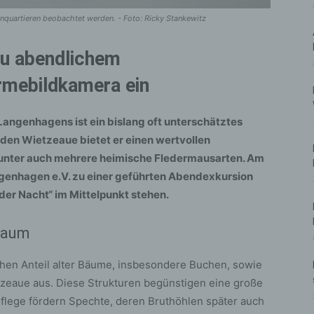
quartieren beobachtet werden. - Foto: Ricky Stankewitz
u abendlichem
rmebildkamera ein
angenhagens ist ein bislang oft unterschätztes
en Wietzeaue bietet er einen wertvollen
runter auch mehrere heimische Fledermausarten. Am
genhagen e.V. zu einer geführten Abendexkursion
 der Nacht“ im Mittelpunkt stehen.
raum
ohen Anteil alter Bäume, insbesondere Buchen, sowie
zeaue aus. Diese Strukturen begünstigen eine große
Pflege fördern Spechte, deren Bruthöhlen später auch