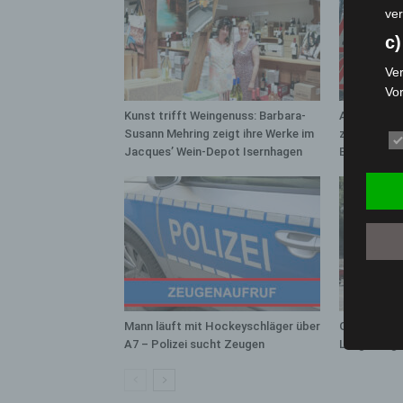
ver
c)
Ver
Vo
pe
Kunst trifft Weingenuss: Barbara-
A2: Zweite 
da
Susann Mehring zeigt ihre Werke im
zwischen H
das
Jacques’ Wein-Depot Isernhagen
Bothfeld
ode
die
d
Ein
per
ei
e)
Mann läuft mit Hockeyschläger über
Gasleitung 
A7 – Polizei sucht Zeugen
Langenhage
Pro
Da
wer