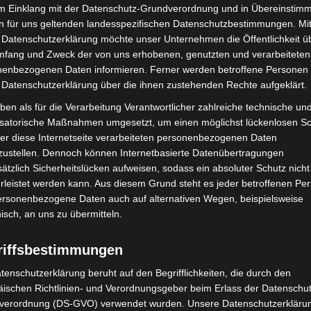
im Einklang mit der Datenschutz-Grundverordnung und in Übereinstim
ndigen Erläuterungen zu den heimischen
n für uns geltenden landesspezifischen Datenschutzbestimmungen. Mit
hrem Schutz. Zudem werden verbreitete Mythen und
 Datenschutzerklärung möchte unser Unternehmen die Öffentlichkeit ü
iffen und sachlich eingeordnet. Ziel der
mfang und Zweck der von uns erhobenen, genutzten und verarbeiteten
isterung für diese oft missverstandenen Säugetiere zu
enbezogenen Daten informieren. Ferner werden betroffene Personen 
 Datenschutzerklärung über die ihnen zustehenden Rechte aufgeklärt.
ben als für die Verarbeitung Verantwortlicher zahlreiche technische un
und Beobachtungen – bis etwa 23:00 Uhr dauern.
isatorische Maßnahmen umgesetzt, um einen möglichst lückenlosen S
er diese Internetseite verarbeiteten personenbezogenen Daten
n Erwachsenen teilnehmen. Aufgrund der Umgebung
zustellen. Dennoch können Internetbasierte Datenübertragungen
n.
ätzlich Sicherheitslücken aufweisen, sodass ein absoluter Schutz nicht
leistet werden kann. Aus diesem Grund steht es jeder betroffenen Pe
personenbezogene Daten auch auf alternativen Wegen, beispielsweise
nisch, an uns zu übermitteln.
r bis ca. 23:00 Uhr
riffsbestimmungen
n der Neuen Bult, 30853 Langenhagen
tenschutzerklärung beruht auf den Begrifflichkeiten, die durch den
ischen Richtlinien- und Verordnungsgeber beim Erlass der Datenschut
hagen.de
verordnung (DS-GVO) verwendet wurden. Unsere Datenschutzerklärun