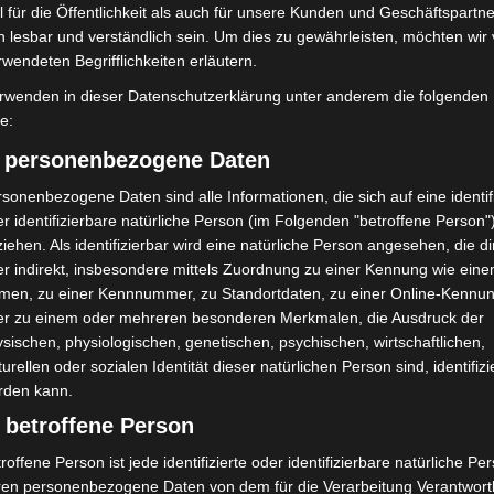
 für die Öffentlichkeit als auch für unsere Kunden und Geschäftspartne
enden für den Naturschutz sind willkommen
h lesbar und verständlich sein. Um dies zu gewährleisten, möchten wir
rwendeten Begrifflichkeiten erläutern.
rwenden in dieser Datenschutzerklärung unter anderem die folgenden
fe:
) personenbezogene Daten
sonenbezogene Daten sind alle Informationen, die sich auf eine identifi
r identifizierbare natürliche Person (im Folgenden "betroffene Person"
iehen. Als identifizierbar wird eine natürliche Person angesehen, die di
r indirekt, insbesondere mittels Zuordnung zu einer Kennung wie ein
Nächster Artikel
men, zu einer Kennnummer, zu Standortdaten, zu einer Online-Kennu
Schützenfest Hannover 2026: Neues Programm
er zu einem oder mehreren besonderen Merkmalen, die Ausdruck der
auf zehn Festtagen
sischen, physiologischen, genetischen, psychischen, wirtschaftlichen,
turellen oder sozialen Identität dieser natürlichen Person sind, identifizi
rden kann.
 betroffene Person
roffene Person ist jede identifizierte oder identifizierbare natürliche Pe
ren personenbezogene Daten von dem für die Verarbeitung Verantwort