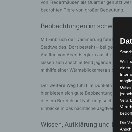
von Fledermäusen als Quartier genutzt werd
bedrohten Tiere von großer Bedeutung.
Beobachtungen im schwindend
Mit Einbruch der Dämmerung führt die Exk
Dat
Stadtwaldes. Dort besteht – bei geeignete
Stand
Ausflug von Abendseglern aus ihren Quart
Wir fr
lassen sich anschließend jagende Flederm
einen 
mithilfe einer Wärmebildkamera sichtbar m
Intern
möglic
Der weitere Weg führt im Dunkeln entlang 
Unter
hier bieten sich gute Beobachtungsmöglich
jedoch
diesem Bereich auf Nahrungssuche gehen. D
Verarb
Verarb
Einblicke in das nächtliche Jagdverhalten de
betrof
Die Ve
Wissen, Aufklärung und Nature
Anschr