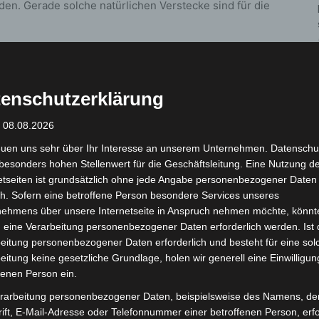
en. Gerade solche natürlichen Verstecke sind für die
en Licht
ursion zu den sogenannten „Palmwiesen“ am Rand des
enschutzerklärung
n Bedingungen – die Möglichkeit, den abendlichen
: 08.08.2026
ieren zu beobachten. Über den offenen Wiesenflächen
euen uns sehr über Ihr Interesse an unserem Unternehmen. Datenschu
äuse wie Abendsegler und Breitflügelfledermäuse
besonders hohen Stellenwert für die Geschäftsleitung. Eine Nutzung d
achen.
etseiten ist grundsätzlich ohne jede Angabe personenbezogener Daten
h. Sofern eine betroffene Person besondere Services unseres
der Wietze bis zum Zufluss aus dem Klärwerk. Auch
nehmens über unsere Internetseite in Anspruch nehmen möchte, könnt
keiten, insbesondere für Mückenfledermäuse, die in
 eine Verarbeitung personenbezogener Daten erforderlich werden. Ist 
ie Wärmebildtechnik erlaubt dabei eindrucksvolle
eitung personenbezogener Daten erforderlich und besteht für eine sol
eitung keine gesetzliche Grundlage, holen wir generell eine Einwilligun
r Tiere.
fenen Person ein.
rarbeitung personenbezogener Daten, beispielsweise des Namens, de
rlebnis
ift, E-Mail-Adresse oder Telefonnummer einer betroffenen Person, erfo