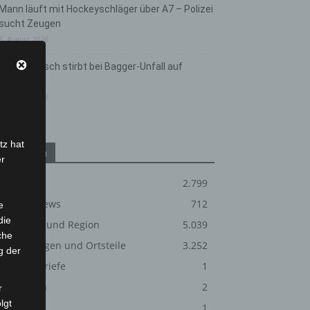
Mann läuft mit Hockeyschläger über A7 – Polizei
sucht Zeugen
5. August 2026
Celle: Mensch stirbt bei Bagger-Unfall auf
Baustelle
5. August 2026
tz hat
Kategorien
er
Blaulicht
2.799
Corona-News
712
e
die
Hannover und Region
5.039
che
Langenhagen und Ortsteile
3.252
g der
Leserbriefe
1
Menschen
2
r
lgt
Über uns
1