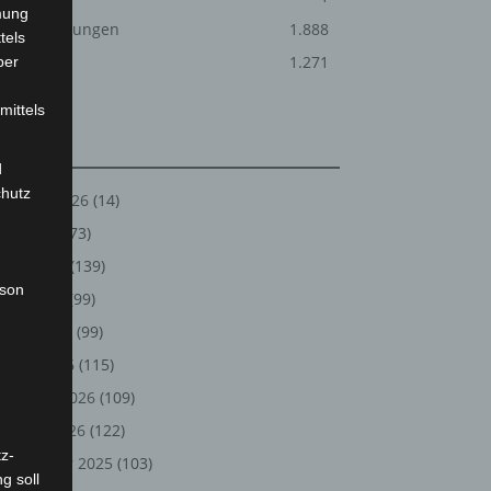
mung
Veranstaltungen
1.888
tels
Welt
1.271
ber
mittels
Archiv
d
chutz
August 2026
(14)
Juli 2026
(73)
Juni 2026
(139)
rson
Mai 2026
(99)
April 2026
(99)
März 2026
(115)
Februar 2026
(109)
Januar 2026
(122)
z-
Dezember 2025
(103)
g soll