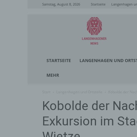
Samstag, August 8, 2026
Startseite
Langenhagen un
Langenhagener
News
STARTSEITE
LANGENHAGEN UND ORTST
MEHR
Start
Langenhagen und Ortsteile
Kobolde der Nac
Kobolde der Nac
Exkursion im Sta
Wietze