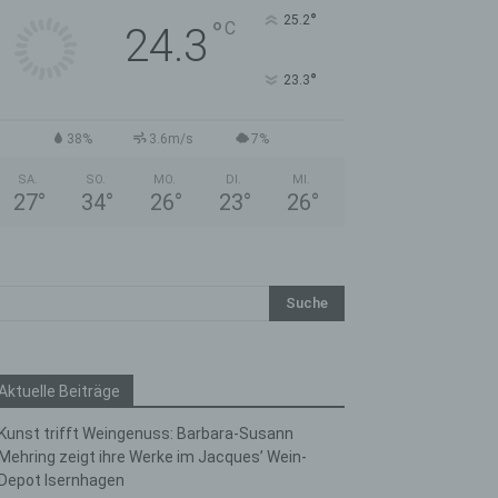
°
25.2
°
C
24.3
°
23.3
38%
3.6m/s
7%
SA.
SO.
MO.
DI.
MI.
27
°
34
°
26
°
23
°
26
°
Aktuelle Beiträge
Kunst trifft Weingenuss: Barbara-Susann
Mehring zeigt ihre Werke im Jacques’ Wein-
Depot Isernhagen