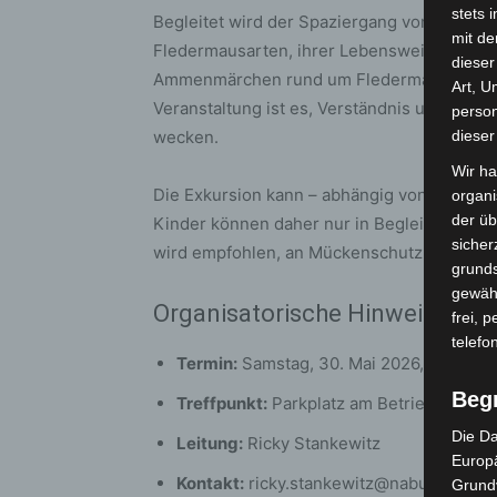
stets 
Begleitet wird der Spaziergang von fachku
mit de
Fledermausarten, ihrer Lebensweise und i
dieser
Ammenmärchen rund um Fledermäuse aufgegr
Art, U
Veranstaltung ist es, Verständnis und Bege
person
wecken.
dieser
Wir ha
Die Exkursion kann – abhängig von Wetter 
organ
der üb
Kinder können daher nur in Begleitung vo
sicher
wird empfohlen, an Mückenschutz zu denke
grunds
gewähr
Organisatorische Hinweise
frei, 
telefo
Termin:
Samstag, 30. Mai 2026, 20:30 Uh
Beg
Treffpunkt:
Parkplatz am Betriebshof, A
Die Da
Leitung:
Ricky Stankewitz
Europä
Kontakt:
ricky.stankewitz@nabu-langen
Grund