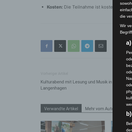
sowohl
Kosten:
Die Teilnahme ist kostenlos; Sp
einfac
die ve
Wir ve
Begrif
a
Per
ode
bez
ode
Vorheriger Artikel
Na
Kulturabend mit Lesung und Musik in
od
Langenhagen
phy
kul
we
Verwandte Artikel
Mehr vom Autor
b)
Bet
de