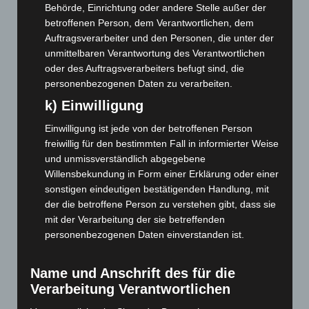
Behörde, Einrichtung oder andere Stelle außer der
März 2023
(174)
betroffenen Person, dem Verantwortlichen, dem
Februar 2023
(154)
Auftragsverarbeiter und den Personen, die unter der
unmittelbaren Verantwortung des Verantwortlichen
Januar 2023
(140)
oder des Auftragsverarbeiters befugt sind, die
Dezember 2022
(130)
personenbezogenen Daten zu verarbeiten.
November 2022
(167)
k) Einwilligung
Oktober 2022
(166)
Einwilligung ist jede von der betroffenen Person
September 2022
(205)
freiwillig für den bestimmten Fall in informierter Weise
und unmissverständlich abgegebene
August 2022
(166)
Willensbekundung in Form einer Erklärung oder einer
Juli 2022
(133)
sonstigen eindeutigen bestätigenden Handlung, mit
Juni 2022
(167)
der die betroffene Person zu verstehen gibt, dass sie
mit der Verarbeitung der sie betreffenden
Mai 2022
(177)
personenbezogenen Daten einverstanden ist.
April 2022
(198)
März 2022
(221)
Name und Anschrift des für die
Februar 2022
(189)
Verarbeitung Verantwortlichen
Januar 2022
(190)