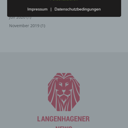
Zahlreiche Internetseiten und Server verwenden
September 2020
(138)
Impressum
|
Datenschutzbedingungen
Cookies. Viele Cookies enthalten eine sogenannte
Juli 2020
(1)
Cookie-ID. Eine Cookie-ID ist eine eindeutige Kennung
des Cookies. Sie besteht aus einer Zeichenfolge, durch
November 2019
(1)
welche Internetseiten und Server dem konkreten
Internetbrowser zugeordnet werden können, in dem das
Cookie gespeichert wurde. Dies ermöglicht es den
besuchten Internetseiten und Servern, den individuellen
Browser der betroffenen Person von anderen
Internetbrowsern, die andere Cookies enthalten, zu
unterscheiden. Ein bestimmter Internetbrowser kann
über die eindeutige Cookie-ID wiedererkannt und
identifiziert werden.
Durch den Einsatz von Cookies kann den Nutzern dieser
Internetseite nutzerfreundlichere Services bereitstellen,
die ohne die Cookie-Setzung nicht möglich wären.
Mittels eines Cookies können die Informationen und
Angebote auf unserer Internetseite im Sinne des
Benutzers optimiert werden. Cookies ermöglichen uns,