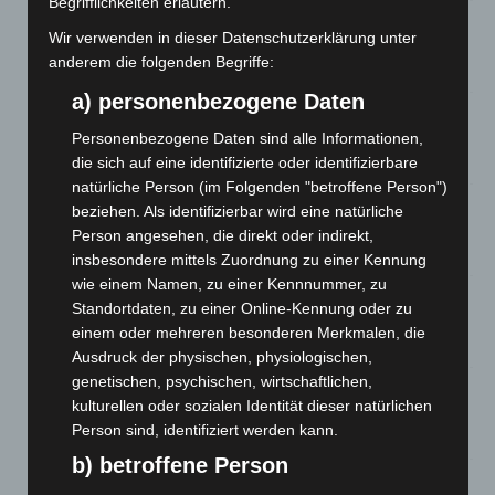
Begrifflichkeiten erläutern.
A2: Zweite Turbobaustelle startet zwischen Hannover-West
Wir verwenden in dieser Datenschutzerklärung unter
und Bothfeld
anderem die folgenden Begriffe:
8. August 2026
a) personenbezogene Daten
Niedersachsen: Feuerwehrkräfte kehren nach
Waldbrandeinsatz aus Spanien zurück
Personenbezogene Daten sind alle Informationen,
7. August 2026
die sich auf eine identifizierte oder identifizierbare
natürliche Person (im Folgenden "betroffene Person")
Hannover: Erste Tigermücken-Population in Niedersachsen
beziehen. Als identifizierbar wird eine natürliche
entdeckt
Person angesehen, die direkt oder indirekt,
7. August 2026
insbesondere mittels Zuordnung zu einer Kennung
wie einem Namen, zu einer Kennnummer, zu
Brand im „Haus der Begegnung“ in Neuwarmbüchen schnell
Standortdaten, zu einer Online-Kennung oder zu
eingedämmt
einem oder mehreren besonderen Merkmalen, die
6. August 2026
Ausdruck der physischen, physiologischen,
genetischen, psychischen, wirtschaftlichen,
Region Hannover: 21 neue Notfallsanitäter starten beim
kulturellen oder sozialen Identität dieser natürlichen
Roten Kreuz
Person sind, identifiziert werden kann.
5. August 2026
b) betroffene Person
Mann läuft mit Hockeyschläger über A7 – Polizei sucht