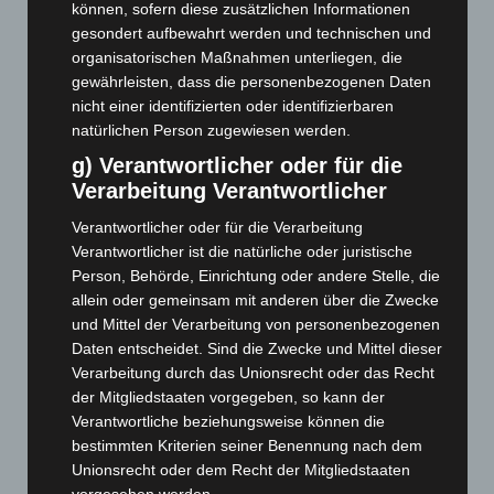
können, sofern diese zusätzlichen Informationen
September 2025
(93)
gesondert aufbewahrt werden und technischen und
August 2025
(90)
organisatorischen Maßnahmen unterliegen, die
gewährleisten, dass die personenbezogenen Daten
Juli 2025
(90)
nicht einer identifizierten oder identifizierbaren
Juni 2025
(103)
natürlichen Person zugewiesen werden.
Mai 2025
(112)
g) Verantwortlicher oder für die
April 2025
(88)
Verarbeitung Verantwortlicher
März 2025
(111)
Verantwortlicher oder für die Verarbeitung
Verantwortlicher ist die natürliche oder juristische
Februar 2025
(96)
Person, Behörde, Einrichtung oder andere Stelle, die
Januar 2025
(88)
allein oder gemeinsam mit anderen über die Zwecke
Dezember 2024
(89)
und Mittel der Verarbeitung von personenbezogenen
Daten entscheidet. Sind die Zwecke und Mittel dieser
November 2024
(94)
Verarbeitung durch das Unionsrecht oder das Recht
Oktober 2024
(93)
der Mitgliedstaaten vorgegeben, so kann der
September 2024
(112)
Verantwortliche beziehungsweise können die
bestimmten Kriterien seiner Benennung nach dem
August 2024
(107)
Unionsrecht oder dem Recht der Mitgliedstaaten
Juli 2024
(89)