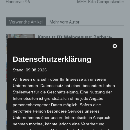
Hannover 96
MHH-Kita Campuskinder
Verwandte Artikel
Mehr vom Autor
Kunst trifft Weingenuss: Barbara-
Susann Mehring zeigt ihre Werke im
Jacques’ Wein-Depot Isernhagen
Datenschutzerklärung
A2: Zweite Turbobaustelle startet
Stand: 09.08.2026
zwischen Hannover-West und
Bothfeld
Wir freuen uns sehr über Ihr Interesse an unserem
Unternehmen. Datenschutz hat einen besonders hohen
Stellenwert für die Geschäftsleitung. Eine Nutzung der
Hannover: Erste Tigermücken-
Internetseiten ist grundsätzlich ohne jede Angabe
Population in Niedersachsen entdeckt
personenbezogener Daten möglich. Sofern eine
betroffene Person besondere Services unseres
Unternehmens über unsere Internetseite in Anspruch
Mann läuft mit Hockeyschläger über
nehmen möchte, könnte jedoch eine Verarbeitung
A7 – Polizei sucht Zeugen