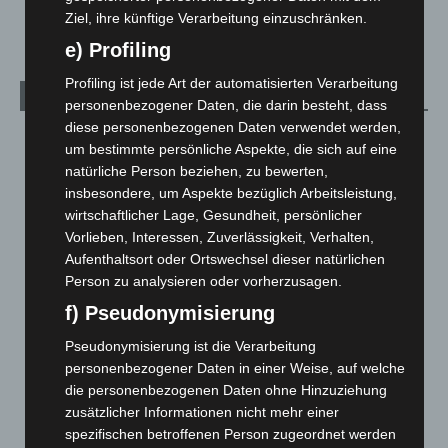
Welt
1.271
Ziel, ihre künftige Verarbeitung einzuschränken.
e) Profiling
Profiling ist jede Art der automatisierten Verarbeitung
Archiv
personenbezogener Daten, die darin besteht, dass
diese personenbezogenen Daten verwendet werden,
August 2026
(14)
um bestimmte persönliche Aspekte, die sich auf eine
Juli 2026
(73)
natürliche Person beziehen, zu bewerten,
insbesondere, um Aspekte bezüglich Arbeitsleistung,
Juni 2026
(139)
wirtschaftlicher Lage, Gesundheit, persönlicher
Mai 2026
(99)
Vorlieben, Interessen, Zuverlässigkeit, Verhalten,
April 2026
(99)
Aufenthaltsort oder Ortswechsel dieser natürlichen
Person zu analysieren oder vorherzusagen.
März 2026
(115)
f) Pseudonymisierung
Februar 2026
(109)
Pseudonymisierung ist die Verarbeitung
Januar 2026
(122)
personenbezogener Daten in einer Weise, auf welche
Dezember 2025
(103)
die personenbezogenen Daten ohne Hinzuziehung
November 2025
(114)
zusätzlicher Informationen nicht mehr einer
spezifischen betroffenen Person zugeordnet werden
Oktober 2025
(112)