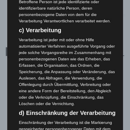
Betroffene Person ist jede identifizierte oder
Zeugen
identifizierbare natürliche Person, deren
5. August 2026
personenbezogene Daten von dem für die
Verarbeitung Verantwortlichen verarbeitet werden.
Celle: Mensch stirbt bei Bagger-Unfall auf Baustelle
5. August 2026
c) Verarbeitung
Verarbeitung ist jeder mit oder ohne Hilfe
automatisierter Verfahren ausgeführte Vorgang oder
Kategorien
jede solche Vorgangsreihe im Zusammenhang mit
personenbezogenen Daten wie das Erheben, das
Blaulicht
2.799
Erfassen, die Organisation, das Ordnen, die
Speicherung, die Anpassung oder Veränderung, das
Corona-News
712
Auslesen, das Abfragen, die Verwendung, die
Hannover und Region
5.039
Offenlegung durch Übermittlung, Verbreitung oder
Langenhagen und Ortsteile
3.252
eine andere Form der Bereitstellung, den Abgleich
oder die Verknüpfung, die Einschränkung, das
Leserbriefe
1
Löschen oder die Vernichtung.
Menschen
2
d) Einschränkung der Verarbeitung
Über uns
1
Einschränkung der Verarbeitung ist die Markierung
Veranstaltungen
1.888
gespeicherter personenbezogener Daten mit dem