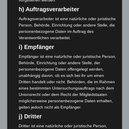
vorgesehen werden.
Juni 2024
(107)
h) Auftragsverarbeiter
Mai 2024
(149)
Auftragsverarbeiter ist eine natürliche oder juristische
April 2024
(102)
Person, Behörde, Einrichtung oder andere Stelle, die
personenbezogene Daten im Auftrag des
März 2024
(103)
Verantwortlichen verarbeitet.
Februar 2024
(103)
i) Empfänger
Januar 2024
(111)
Empfänger ist eine natürliche oder juristische Person,
Dezember 2023
(130)
Behörde, Einrichtung oder andere Stelle, der
November 2023
(130)
personenbezogene Daten offengelegt werden,
Oktober 2023
(114)
unabhängig davon, ob es sich bei ihr um einen
Dritten handelt oder nicht. Behörden, die im Rahmen
September 2023
(133)
eines bestimmten Untersuchungsauftrags nach dem
August 2023
(134)
Unionsrecht oder dem Recht der Mitgliedstaaten
möglicherweise personenbezogene Daten erhalten,
Juli 2023
(118)
gelten jedoch nicht als Empfänger.
Juni 2023
(142)
j) Dritter
Mai 2023
(139)
Dritter ist eine natürliche oder juristische Person,
April 2023
(155)