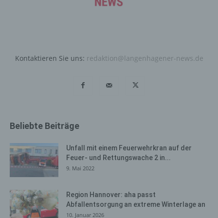
wie bereits erwähnt, die Benutzer unserer Internetseite
wiederzuerkennen. Zweck dieser Wiedererkennung ist
es, den Nutzern die Verwendung unserer Internetseite
zu erleichtern. Der Benutzer einer Internetseite, die
Cookies verwendet, muss beispielsweise nicht bei jedem
Kontaktieren Sie uns:
redaktion@langenhagener-news.de
Besuch der Internetseite erneut seine Zugangsdaten
eingeben, weil dies von der Internetseite und dem auf
dem Computersystem des Benutzers abgelegten Cookie
übernommen wird. Ein weiteres Beispiel ist das Cookie
eines Warenkorbes im Online-Shop. Der Online-Shop
merkt sich die Artikel, die ein Kunde in den virtuellen
Warenkorb gelegt hat, über ein Cookie.
Beliebte Beiträge
Die betroffene Person kann die Setzung von Cookies
Unfall mit einem Feuerwehrkran auf der
durch unsere Internetseite jederzeit mittels einer
Feuer- und Rettungswache 2 in...
entsprechenden Einstellung des genutzten
9. Mai 2022
Internetbrowsers verhindern und damit der Setzung von
Cookies dauerhaft widersprechen. Ferner können
bereits gesetzte Cookies jederzeit über einen
Region Hannover: aha passt
Internetbrowser oder andere Softwareprogramme
Abfallentsorgung an extreme Winterlage an
gelöscht werden. Dies ist in allen gängigen
10. Januar 2026