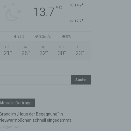
°
14.9
°
C
13.7
°
12.2
83%
3.2m/s
8%
FR.
SA.
SO.
MO.
DI.
21
°
26
°
32
°
30
°
23
°
Aktuelle Beiträge
Brand im „Haus der Begegnung“ in
Neuwarmbüchen schnell eingedämmt
6. August 2026