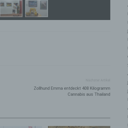
iehen, zu bewerten, insbesondere, um Aspekte bezüglich Arbeitsleistu
tschaftlicher Lage, Gesundheit, persönlicher Vorlieben, Interessen,
erlässigkeit, Verhalten, Aufenthaltsort oder Ortswechsel dieser natürli
rson zu analysieren oder vorherzusagen.
) Pseudonymisierung
eudonymisierung ist die Verarbeitung personenbezogener Daten in ein
ise, auf welche die personenbezogenen Daten ohne Hinzuziehung
ätzlicher Informationen nicht mehr einer spezifischen betroffenen Per
geordnet werden können, sofern diese zusätzlichen Informationen ges
fbewahrt werden und technischen und organisatorischen Maßnahmen
erliegen, die gewährleisten, dass die personenbezogenen Daten nicht 
ntifizierten oder identifizierbaren natürlichen Person zugewiesen werde
Nächster Artikel
 Verantwortlicher oder für die Verarbeitung
Zollhund Emma entdeckt 408 Kilogramm
rantwortlicher
Cannabis aus Thailand
antwortlicher oder für die Verarbeitung Verantwortlicher ist die natürlic
r juristische Person, Behörde, Einrichtung oder andere Stelle, die allei
meinsam mit anderen über die Zwecke und Mittel der Verarbeitung von
rsonenbezogenen Daten entscheidet. Sind die Zwecke und Mittel diese
arbeitung durch das Unionsrecht oder das Recht der Mitgliedstaaten