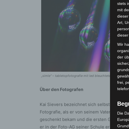
stets 
mit de
dieser
Art, U
person
dieser
Wir ha
organ
der üb
sicher
grunds
gewähr
„simle“ – tabletopfotografie mit led bleuchteten wassertrop
frei, 
telefo
Über den Fotografen
Beg
Kai Sievers bezeichnet sich selbst als „imm
Fotografie, als er von seinem Vater eine 
Die Da
geschenkt bekam und die ersten Grundlagen
Europä
Grund
er in der Foto-AG seiner Schule erste Dun