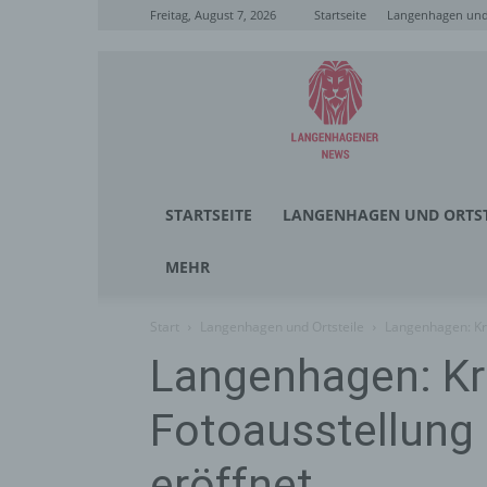
Freitag, August 7, 2026
Startseite
Langenhagen und 
Langenhagener
News
STARTSEITE
LANGENHAGEN UND ORTST
MEHR
Start
Langenhagen und Ortsteile
Langenhagen: Kre
Langenhagen: Kr
Fotoausstellung 
eröffnet