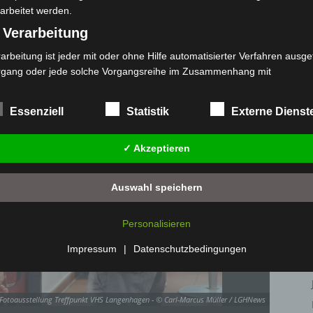
arbeitet werden.
 Verarbeitung
arbeitung ist jeder mit oder ohne Hilfe automatisierter Verfahren ausge
rgang oder jede solche Vorgangsreihe im Zusammenhang mit
rsonenbezogenen Daten wie das Erheben, das Erfassen, die Organisat
s Ordnen, die Speicherung, die Anpassung oder Veränderung, das Aus
Essenziell
Statistik
Externe Dienst
 Abfragen, die Verwendung, die Offenlegung durch Übermittlung, Verb
r eine andere Form der Bereitstellung, den Abgleich oder die Verknüp
✓ Akzeptieren
 Einschränkung, das Löschen oder die Vernichtung.
) Einschränkung der Verarbeitung
Auswahl speichern
schränkung der Verarbeitung ist die Markierung gespeicherter
sonenbezogener Daten mit dem Ziel, ihre künftige Verarbeitung
Personalisieren
nzuschränken.
 Profiling
Impressum
|
Datenschutzbedingungen
filing ist jede Art der automatisierten Verarbeitung personenbezogener
ten, die darin besteht, dass diese personenbezogenen Daten verwend
 / Fotoausstellung Treffpunkt VHS Langenhagen - © Carl-Marcus Müller / LGHNews
den, um bestimmte persönliche Aspekte, die sich auf eine natürliche 