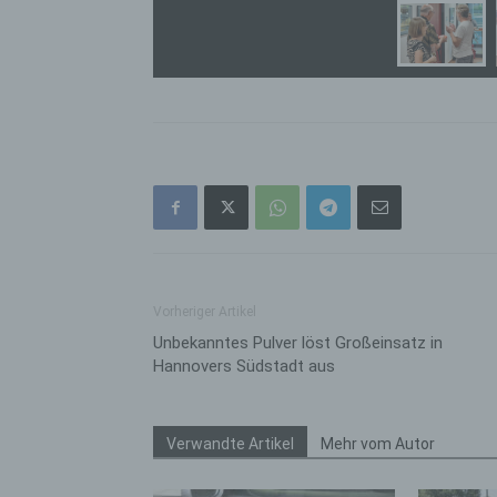
bez
wir
Zuv
Pe
f
Ps
We
zus
zu
au
unt
ide
Vorheriger Artikel
g)
Unbekanntes Pulver löst Großeinsatz in
Ve
Hannovers Südstadt aus
Ver
ode
ge
Verwandte Artikel
Mehr vom Autor
pe
Ver