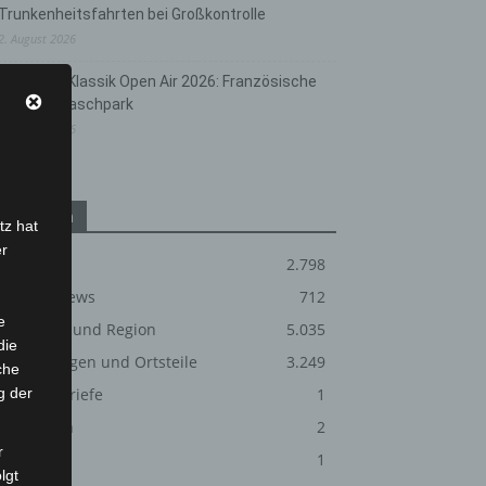
Trunkenheitsfahrten bei Großkontrolle
2. August 2026
Hannover Klassik Open Air 2026: Französische
Oper im Maschpark
2. August 2026
Kategorien
tz hat
er
Blaulicht
2.798
Corona-News
712
e
Hannover und Region
5.035
die
Langenhagen und Ortsteile
3.249
che
g der
Leserbriefe
1
Menschen
2
r
Über uns
1
lgt