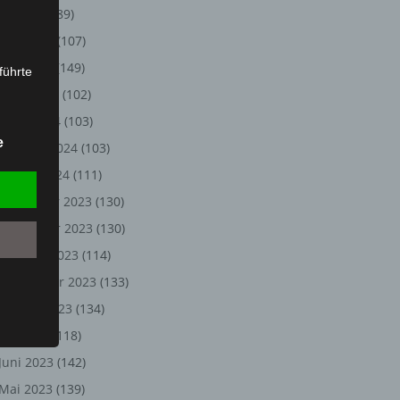
Juli 2024
(89)
Juni 2024
(107)
Mai 2024
(149)
führte
April 2024
(102)
ion,
März 2024
(103)
lesen,
e
Februar 2024
(103)
reitung
fung,
Januar 2024
(111)
Dezember 2023
(130)
November 2023
(130)
Oktober 2023
(114)
September 2023
(133)
August 2023
(134)
Juli 2023
(118)
Juni 2023
(142)
et
Vernissage - Kai Sievers / Fotoausstellung Treffpunkt VHS Langenh
Person
Mai 2023
(139)