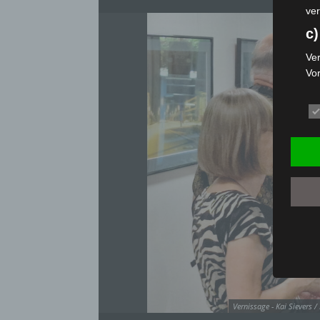
ver
c)
Ver
Vo
pe
da
das
ode
die
d
Ein
per
ei
e)
Pro
Da
Vernissage - Kai Sievers
wer