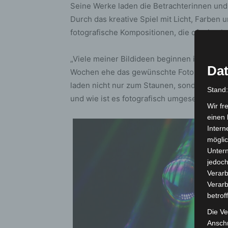
Seine Werke laden die Betrachterinnen und
Durch das kreative Spiel mit Licht, Farben
fotografische Kompositionen, die oft eine 
„Viele meiner Bildideen beginnen im Kopf 
Dat
Wochen ehe das gewünschte Foto Wirklichkei
laden nicht nur zum Staunen, sondern auch z
Stand
und wie ist es fotografisch umgesetzt?
Wir fr
einen 
Intern
möglic
Unter
jedoch
Verarb
Verarb
betrof
Die Ve
Anschr