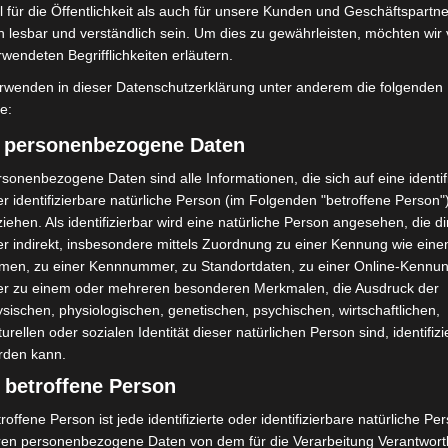
 für die Öffentlichkeit als auch für unsere Kunden und Geschäftspartne
h lesbar und verständlich sein. Um dies zu gewährleisten, möchten wir
Gebrauchs­fotografie wagte er früh den Schritt in die
rwendeten Begrifflichkeiten erläutern.
ner Technik. Doch auch aus der analogen Zeit bewahrt
rwenden in dieser Datenschutzerklärung unter anderem die folgenden
r – wenn auch viel zu selten – einsetzt, wie er
fe:
) personenbezogene Daten
llte Kai Sievers im vhs-Treffpunkt Langenhagen seine
sonenbezogene Daten sind alle Informationen, die sich auf eine identifi
hter sehen“
aus. Mit seiner zweiten Ausstellung setzt
r identifizierbare natürliche Person (im Folgenden "betroffene Person"
iehen. Als identifizierbar wird eine natürliche Person angesehen, die di
präsentiert neue, überraschende Bildwelten.
r indirekt, insbesondere mittels Zuordnung zu einer Kennung wie ein
men, zu einer Kennnummer, zu Standortdaten, zu einer Online-Kennu
te und Tabletop-Fotografie“
läuft noch bis zum 29.
er zu einem oder mehreren besonderen Merkmalen, die Ausdruck der
en Öffnungszeiten des vhs-Treffpunkts kostenfrei
sischen, physiologischen, genetischen, psychischen, wirtschaftlichen,
turellen oder sozialen Identität dieser natürlichen Person sind, identifizi
rden kann.
traße 17, 30853 Langenhagen.
 betroffene Person
roffene Person ist jede identifizierte oder identifizierbare natürliche Pe
ren personenbezogene Daten von dem für die Verarbeitung Verantwort
1
von 3