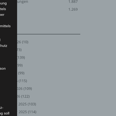
Veranstaltungen
1.887
mung
tels
Welt
1.269
ber
mittels
Archiv
d
August 2026
(10)
chutz
Juli 2026
(73)
Juni 2026
(139)
Mai 2026
(99)
rson
April 2026
(99)
März 2026
(115)
Februar 2026
(109)
Januar 2026
(122)
Dezember 2025
(103)
z-
November 2025
(114)
g soll