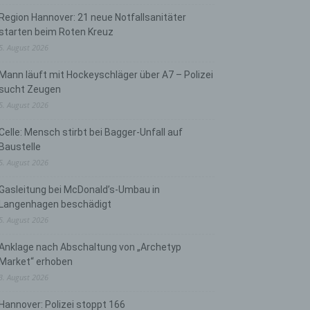
Region Hannover: 21 neue Notfallsanitäter
starten beim Roten Kreuz
5. August 2026
Mann läuft mit Hockeyschläger über A7 – Polizei
sucht Zeugen
5. August 2026
Celle: Mensch stirbt bei Bagger-Unfall auf
Baustelle
5. August 2026
Gasleitung bei McDonald’s-Umbau in
Langenhagen beschädigt
5. August 2026
Anklage nach Abschaltung von „Archetyp
Market“ erhoben
3. August 2026
Hannover: Polizei stoppt 166