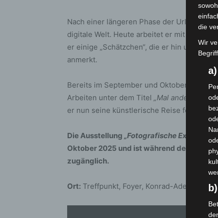
sowohl
einfac
Nach einer längeren Phase der Urlaubs- und 
die ve
digitale Welt. Heute arbeitet er mit moder
Wir ve
er einige „Schätzchen“, die er hin und wiede
Begrif
anmerkt.
a
Bereits im September und Oktober 2024 ste
Per
Arbeiten unter dem Titel
„Mal andere Gesic
ode
bez
er nun seine künstlerische Reise fort und 
ode
Na
Die Ausstellung
„Fotografische Experimen
od
Oktober 2025 und ist während der regulär
phy
zugänglich.
kul
we
Ort:
Treffpunkt, Foyer, Konrad-Adenauer-S
b)
Bet
de