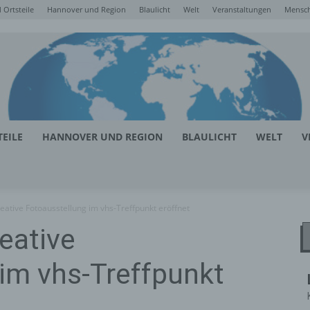
Ortsteile
Hannover und Region
Blaulicht
Welt
Veranstaltungen
Mensc
EILE
HANNOVER UND REGION
BLAULICHT
WELT
V
ative Fotoausstellung im vhs-Treffpunkt eröffnet
eative
im vhs-Treffpunkt