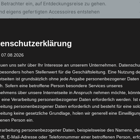
 Betrachter ein, auf Entdeckungsreise zu gehen.
 und eigens gefertigten Accessoires entstehen
lange Vorbereitung benötigen.
– die Umsetzung braucht dann Zeit, manchmal mehrere
enschutzerklärung
t wird.“, erklärte Sievers zur Eröffnung. Seine Werke
um Rätseln ein: Was ist hier eigentlich abgebildet –
: 07.08.2026
euen uns sehr über Ihr Interesse an unserem Unternehmen. Datenschu
besonders hohen Stellenwert für die Geschäftsleitung. Eine Nutzung d
etseiten ist grundsätzlich ohne jede Angabe personenbezogener Daten
h. Sofern eine betroffene Person besondere Services unseres
nehmens über unsere Internetseite in Anspruch nehmen möchte, könnt
 eine Verarbeitung personenbezogener Daten erforderlich werden. Ist 
eitung personenbezogener Daten erforderlich und besteht für eine sol
eitung keine gesetzliche Grundlage, holen wir generell eine Einwilligun
fenen Person ein.
rarbeitung personenbezogener Daten, beispielsweise des Namens, de
ift, E-Mail-Adresse oder Telefonnummer einer betroffenen Person, erfo