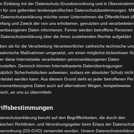
im Einklang mit der Datenschutz-Grundverordnung und in Übereinstim
n für uns geltenden landesspezifischen Datenschutzbestimmungen. Mit
 Datenschutzerklärung möchte unser Unternehmen die Öffentlichkeit ü
mfang und Zweck der von uns erhobenen, genutzten und verarbeiteten
enbezogenen Daten informieren. Ferner werden betroffene Personen 
 Datenschutzerklärung über die ihnen zustehenden Rechte aufgeklärt.
ben als für die Verarbeitung Verantwortlicher zahlreiche technische un
isatorische Maßnahmen umgesetzt, um einen möglichst lückenlosen S
er diese Internetseite verarbeiteten personenbezogenen Daten
zustellen. Dennoch können Internetbasierte Datenübertragungen
ätzlich Sicherheitslücken aufweisen, sodass ein absoluter Schutz nicht
leistet werden kann. Aus diesem Grund steht es jeder betroffenen Pe
fen auf einer cd. – © kai sievers
personenbezogene Daten auch auf alternativen Wegen, beispielsweise
nisch, an uns zu übermitteln.
riffsbestimmungen
er neugierig“. Schon in früher Jugend entdeckte er die
manuelle Beroflex-Kamera ohne Belichtungsmesser
tenschutzerklärung beruht auf den Begrifflichkeiten, die durch den
 lernte – „Sonne lacht, Blende acht“. Später sammelte
ischen Richtlinien- und Verordnungsgeber beim Erlass der Datenschut
verordnung (DS-GVO) verwendet wurden. Unsere Datenschutzerklärun
kelkammer-Erfahrungen.