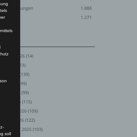
mung
Veranstaltungen
1.888
tels
Welt
1.271
ber
mittels
Archiv
d
chutz
August 2026
(14)
Juli 2026
(73)
Juni 2026
(139)
rson
Mai 2026
(99)
April 2026
(99)
März 2026
(115)
Februar 2026
(109)
Januar 2026
(122)
z-
Dezember 2025
(103)
g soll