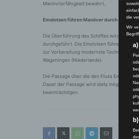
Manövrierfähigkeit bewährt.
sowohl
einfac
die ve
Emslotsen führen Manöver durch
Wir ve
Begrif
Die Überführung des Schiffes wird erneut
durchgeführt. Die Emslotsen führen die Man
a
zur Vorbereitung modernste Technik für ein
Per
Wageningen (Niederlande).
ode
bez
Die Passage über die den Fluss Ems wird m
ode
Na
Dauer der Passage wird stets möglichst kurz
od
beeinträchtigen.
phy
kul
we
b)
Bet
de