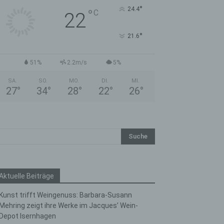
°
24.4
°
C
22
°
21.6
51%
2.2m/s
5%
SA.
SO.
MO.
DI.
MI.
27
°
34
°
28
°
22
°
26
°
Aktuelle Beiträge
Kunst trifft Weingenuss: Barbara-Susann
Mehring zeigt ihre Werke im Jacques’ Wein-
Depot Isernhagen