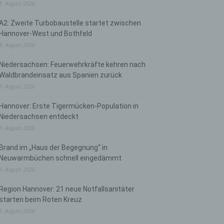
8. August 2026
A2: Zweite Turbobaustelle startet zwischen
Hannover-West und Bothfeld
8. August 2026
Niedersachsen: Feuerwehrkräfte kehren nach
Waldbrandeinsatz aus Spanien zurück
7. August 2026
Hannover: Erste Tigermücken-Population in
Niedersachsen entdeckt
7. August 2026
Brand im „Haus der Begegnung“ in
Neuwarmbüchen schnell eingedämmt
6. August 2026
Region Hannover: 21 neue Notfallsanitäter
starten beim Roten Kreuz
5. August 2026