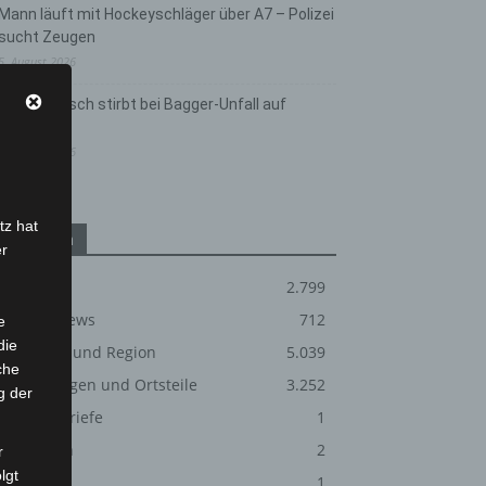
Mann läuft mit Hockeyschläger über A7 – Polizei
sucht Zeugen
5. August 2026
Celle: Mensch stirbt bei Bagger-Unfall auf
Baustelle
5. August 2026
tz hat
Kategorien
er
Blaulicht
2.799
Corona-News
712
e
die
Hannover und Region
5.039
che
Langenhagen und Ortsteile
3.252
g der
Leserbriefe
1
Menschen
2
r
lgt
Über uns
1