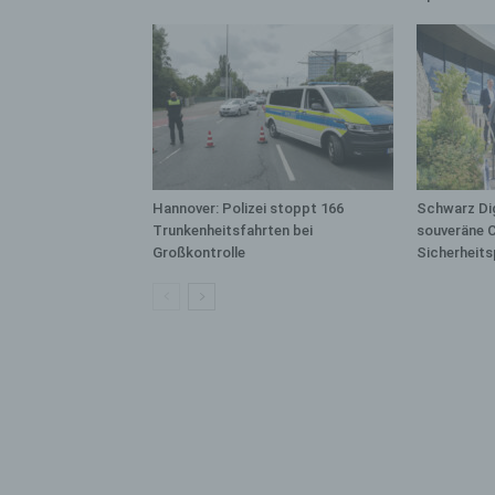
bez
wir
Zuv
Pe
f
Ps
We
zus
Hannover: Polizei stoppt 166
Schwarz Dig
zu
Trunkenheitsfahrten bei
souveräne 
au
Großkontrolle
Sicherheits
unt
ide
g)
Ve
Ver
ode
ge
pe
Ver