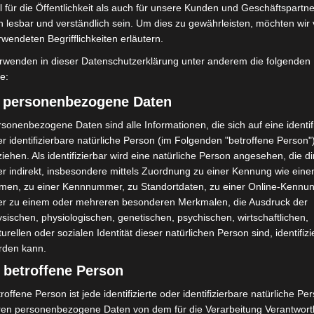
 für die Öffentlichkeit als auch für unsere Kunden und Geschäftspartne
h lesbar und verständlich sein. Um dies zu gewährleisten, möchten wir
rwendeten Begrifflichkeiten erläutern.
rwenden in dieser Datenschutzerklärung unter anderem die folgenden
fe:
 vom Team der Lotsenbrüderschaft Emden
över bereits seit vielen Jahren durch. Das Team nutzt
) personenbezogene Daten
e realistische Simulation der Emsüberführung in
sonenbezogene Daten sind alle Informationen, die sich auf eine identifi
r identifizierbare natürliche Person (im Folgenden "betroffene Person"
iehen. Als identifizierbar wird eine natürliche Person angesehen, die di
it Unterstützung des Emssperrwerkes erfolgen. Die
r indirekt, insbesondere mittels Zuordnung zu einer Kennung wie ein
men, zu einer Kennnummer, zu Standortdaten, zu einer Online-Kennu
gehalten, um die Schifffahrt auf der Ems nicht zu
er zu einem oder mehreren besonderen Merkmalen, die Ausdruck der
sischen, physiologischen, genetischen, psychischen, wirtschaftlichen,
turellen oder sozialen Identität dieser natürlichen Person sind, identifizi
rden kann.
 betroffene Person
roffene Person ist jede identifizierte oder identifizierbare natürliche Pe
ren personenbezogene Daten von dem für die Verarbeitung Verantwort