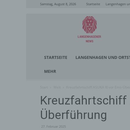
Samstag, August 8, 2026
Startseite
Langenhagen un
Langenhagener
News
STARTSEITE
LANGENHAGEN UND ORTST
MEHR
Start
Welt
Kreuzfahrtschiff ASUKA III vor Ems-Üb
Kreuzfahrtschiff
Überführung
27. Februar 2025