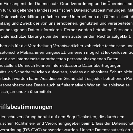
im Einklang mit der Datenschutz-Grundverordnung und in Übereinstim
- und Wetterlage, der Wasserstände und somit ohne
n für uns geltenden landesspezifischen Datenschutzbestimmungen. Mit
fristig möglich!
 Datenschutzerklärung möchte unser Unternehmen die Öffentlichkeit ü
mfang und Zweck der von uns erhobenen, genutzten und verarbeiteten
iff für NYK Cruises in Papenburg. Für das neue
enbezogenen Daten informieren. Ferner werden betroffene Personen 
hlreiche für den japanischen Markt maßgeschneiderte
 Datenschutzerklärung über die ihnen zustehenden Rechte aufgeklärt.
 die Spa-Bereiche, die speziell nach den japanischen
ben als für die Verarbeitung Verantwortlicher zahlreiche technische un
den. Zudem ist die ASUKA III das erste
isatorische Maßnahmen umgesetzt, um einen möglichst lückenlosen S
nter Aufsicht des japanischen Flaggenstaats gebaut
er diese Internetseite verarbeiteten personenbezogenen Daten
zustellen. Dennoch können Internetbasierte Datenübertragungen
ätzlich Sicherheitslücken aufweisen, sodass ein absoluter Schutz nicht
leistet werden kann. Aus diesem Grund steht es jeder betroffenen Pe
Schiffes ist für Frühjahr 2025 geplant. Mit einer
personenbezogene Daten auch auf alternativen Wegen, beispielsweise
29,8 Metern wird es Platz für ca. 744 Passagiere
nisch, an uns zu übermitteln.
tionen für den Umweltschutz auf und wird mit dem
riffsbestimmungen
tenschutzerklärung beruht auf den Begrifflichkeiten, die durch den
g Nordsee wieder rückwärts und mit Unterstützung
ischen Richtlinien- und Verordnungsgeber beim Erlass der Datenschut
er Überführung hat sich aufgrund der besseren
verordnung (DS-GVO) verwendet wurden. Unsere Datenschutzerklärun