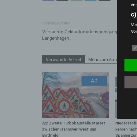
ver
c)
Vorheriger Artikel
Ver
Vo
Versuchte Geldautomatensprengung in
Langenhagen
pe
da
das
ode
Verwandte Artikel
Mehr vom Autor
die
d
Ein
per
ei
e)
Pro
A2: Zweite Turbobaustelle startet
Niedersach
Da
zwischen Hannover-West und
kehren nac
wer
Bothfeld
Spanien zu