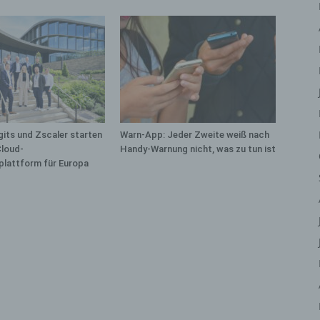
iehen, zu bewerten, insbesondere, um Aspekte bezüglich Arbeitsleistu
tschaftlicher Lage, Gesundheit, persönlicher Vorlieben, Interessen,
erlässigkeit, Verhalten, Aufenthaltsort oder Ortswechsel dieser natürli
rson zu analysieren oder vorherzusagen.
) Pseudonymisierung
eudonymisierung ist die Verarbeitung personenbezogener Daten in ein
ise, auf welche die personenbezogenen Daten ohne Hinzuziehung
ätzlicher Informationen nicht mehr einer spezifischen betroffenen Per
its und Zscaler starten
Warn-App: Jeder Zweite weiß nach
geordnet werden können, sofern diese zusätzlichen Informationen ges
Cloud-
Handy-Warnung nicht, was zu tun ist
fbewahrt werden und technischen und organisatorischen Maßnahmen
plattform für Europa
erliegen, die gewährleisten, dass die personenbezogenen Daten nicht 
ntifizierten oder identifizierbaren natürlichen Person zugewiesen werde
 Verantwortlicher oder für die Verarbeitung
rantwortlicher
antwortlicher oder für die Verarbeitung Verantwortlicher ist die natürlic
r juristische Person, Behörde, Einrichtung oder andere Stelle, die allei
meinsam mit anderen über die Zwecke und Mittel der Verarbeitung von
rsonenbezogenen Daten entscheidet. Sind die Zwecke und Mittel diese
arbeitung durch das Unionsrecht oder das Recht der Mitgliedstaaten