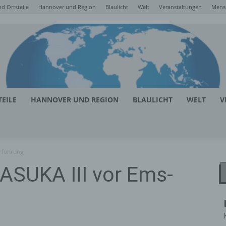
d Ortsteile
Hannover und Region
Blaulicht
Welt
Veranstaltungen
Mens
EILE
HANNOVER UND REGION
BLAULICHT
WELT
V
erführung
 ASUKA III vor Ems-