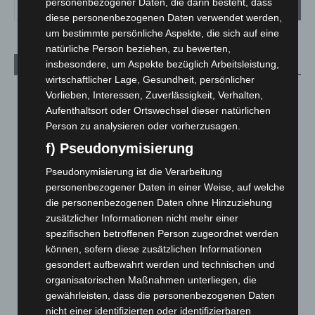
personenbezogener Daten, die darin besteht, dass
diese personenbezogenen Daten verwendet werden,
um bestimmte persönliche Aspekte, die sich auf eine
natürliche Person beziehen, zu bewerten,
insbesondere, um Aspekte bezüglich Arbeitsleistung,
Aktuelle Beiträge
wirtschaftlicher Lage, Gesundheit, persönlicher
Kunst trifft Weingenuss: Barbara-Susann Mehring zeigt ihre
Vorlieben, Interessen, Zuverlässigkeit, Verhalten,
Werke im Jacques’ Wein-Depot Isernhagen
Aufenthaltsort oder Ortswechsel dieser natürlichen
8. August 2026
Person zu analysieren oder vorherzusagen.
f) Pseudonymisierung
A2: Zweite Turbobaustelle startet zwischen Hannover-West
und Bothfeld
Pseudonymisierung ist die Verarbeitung
8. August 2026
personenbezogener Daten in einer Weise, auf welche
die personenbezogenen Daten ohne Hinzuziehung
Niedersachsen: Feuerwehrkräfte kehren nach
zusätzlicher Informationen nicht mehr einer
Waldbrandeinsatz aus Spanien zurück
spezifischen betroffenen Person zugeordnet werden
7. August 2026
können, sofern diese zusätzlichen Informationen
gesondert aufbewahrt werden und technischen und
Hannover: Erste Tigermücken-Population in Niedersachsen
organisatorischen Maßnahmen unterliegen, die
entdeckt
gewährleisten, dass die personenbezogenen Daten
7. August 2026
nicht einer identifizierten oder identifizierbaren