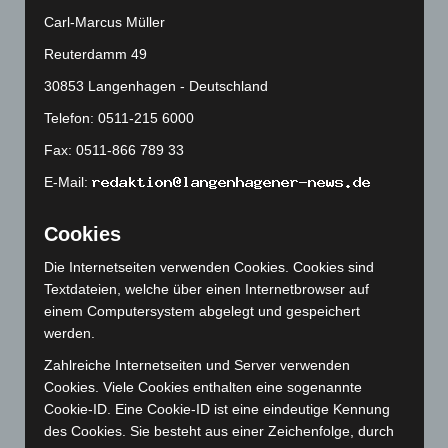
Januar 2025
(88)
Carl-Marcus Müller
Dezember 2024
(89)
Reuterdamm 49
November 2024
(94)
30853 Langenhagen - Deutschland
Oktober 2024
(93)
Telefon: 0511-215 6000
September 2024
(112)
Fax: 0511-866 789 33
August 2024
(107)
E-Mail:
Juli 2024
(89)
Juni 2024
(107)
Cookies
Mai 2024
(149)
Die Internetseiten verwenden Cookies. Cookies sind
April 2024
(102)
Textdateien, welche über einen Internetbrowser auf
März 2024
(103)
einem Computersystem abgelegt und gespeichert
werden.
Februar 2024
(103)
Zahlreiche Internetseiten und Server verwenden
Januar 2024
(111)
Cookies. Viele Cookies enthalten eine sogenannte
Dezember 2023
(130)
Cookie-ID. Eine Cookie-ID ist eine eindeutige Kennung
November 2023
(130)
des Cookies. Sie besteht aus einer Zeichenfolge, durch