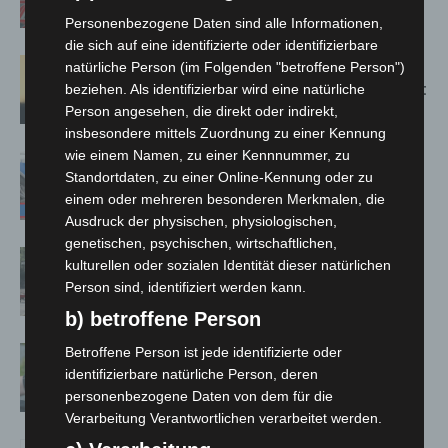
Bothfeld
Personenbezogene Daten sind alle Informationen,
die sich auf eine identifizierte oder identifizierbare
Hannover: Erste Tigermücken-
natürliche Person (im Folgenden "betroffene Person")
Population in Niedersachsen entdeckt
beziehen. Als identifizierbar wird eine natürliche
Person angesehen, die direkt oder indirekt,
insbesondere mittels Zuordnung zu einer Kennung
wie einem Namen, zu einer Kennnummer, zu
Mann läuft mit Hockeyschläger über
Standortdaten, zu einer Online-Kennung oder zu
A7 – Polizei sucht Zeugen
einem oder mehreren besonderen Merkmalen, die
Ausdruck der physischen, physiologischen,
genetischen, psychischen, wirtschaftlichen,
Gasleitung bei McDonald’s-Umbau in
kulturellen oder sozialen Identität dieser natürlichen
Langenhagen beschädigt
Person sind, identifiziert werden kann.
b) betroffene Person
Langenhagen: Autofahrer mit 3,17
Betroffene Person ist jede identifizierte oder
identifizierbare natürliche Person, deren
Promille aus dem Verkehr gezogen
personenbezogene Daten von dem für die
Verarbeitung Verantwortlichen verarbeitet werden.