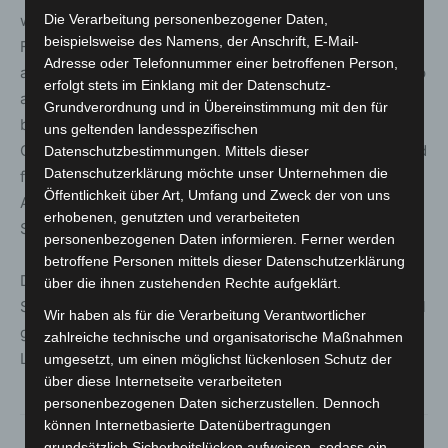
wird im nördlichen Bereich der Liebigstraße zwischen
Die Verarbeitung personenbezogener Daten,
beispielsweise des Namens, der Anschrift, E-Mail-
Friedrich-Ebert-Straße und „An der Autobahn“
Adresse oder Telefonnummer einer betroffenen Person,
aufgehoben und die Straße im sogenannten Mischprinzip
erfolgt stets im Einklang mit der Datenschutz-
als Begegnungszone ausgebaut. Dies schafft eine
Grundverordnung und in Übereinstimmung mit den für
bessere Nutzbarkeit aller Verkehrsteilnehmer, senkt die
uns geltenden landesspezifischen
Geschwindigkeit, baut Barrieren durch Bordsteine ab und
Datenschutzbestimmungen. Mittels dieser
Datenschutzerklärung möchte unser Unternehmen die
führt zu einer städtebaulichen Verbesserung. Der
Öffentlichkeit über Art, Umfang und Zweck der von uns
Ausbau gestaltet sich ähnlich dem der Friedrich-Ebert-
erhobenen, genutzten und verarbeiteten
Straße.
personenbezogenen Daten informieren. Ferner werden
betroffene Personen mittels dieser Datenschutzerklärung
Das Vorhaben wurde mit Beteiligung des
über die ihnen zustehenden Rechte aufgeklärt.
Sanierungsbeirates Wiesenau und Menschen im Stadtteil
Wir haben als für die Verarbeitung Verantwortlicher
geplant. In seine Umsetzung investiert die Stadt
zahlreiche technische und organisatorische Maßnahmen
Langenhagen etwa 1,5 Millionen Euro.
umgesetzt, um einen möglichst lückenlosen Schutz der
über diese Internetseite verarbeiteten
personenbezogenen Daten sicherzustellen. Dennoch
können Internetbasierte Datenübertragungen
grundsätzlich Sicherheitslücken aufweisen, sodass ein