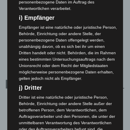
personenbezogene Daten im Auftrag des
Hannover und Region
5.039
Verantwortlichen verarbeitet.
Langenhagen und Ortsteile
3.252
i) Empfänger
Leserbriefe
1
Empfänger ist eine natürliche oder juristische Person,
Menschen
2
Behörde, Einrichtung oder andere Stelle, der
personenbezogene Daten offengelegt werden,
Über uns
1
unabhängig davon, ob es sich bei ihr um einen
Veranstaltungen
1.888
Dritten handelt oder nicht. Behörden, die im Rahmen
eines bestimmten Untersuchungsauftrags nach dem
Welt
1.271
Unionsrecht oder dem Recht der Mitgliedstaaten
möglicherweise personenbezogene Daten erhalten,
gelten jedoch nicht als Empfänger.
Archiv
j) Dritter
August 2026
(14)
Dritter ist eine natürliche oder juristische Person,
Behörde, Einrichtung oder andere Stelle außer der
Juli 2026
(73)
betroffenen Person, dem Verantwortlichen, dem
Juni 2026
(139)
Auftragsverarbeiter und den Personen, die unter der
Mai 2026
(99)
unmittelbaren Verantwortung des Verantwortlichen
oder des Auftragsverarbeiters befugt sind, die