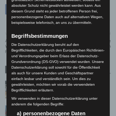
absoluter Schutz nicht gewährleistet werden kann. Aus
diesem Grund steht es jeder betroffenen Person frei,
personenbezogene Daten auch auf alternativen Wegen,
beispielsweise telefonisch, an uns zu übermitteln.
Vorheriger Artikel
Nächster Artikel
Begriffsbestimmungen
Ausstellung „Lichtbildschätze.
Wasserschaden: Galerie
Die Datenschutzerklärung beruht auf den
Wunstorf in historischen
KUBUS geschlossen
Begrifflichkeiten, die durch den Europäischen Richtlinien-
Fotografien“ wieder zu sehen!
und Verordnungsgeber beim Erlass der Datenschutz-
Grundverordnung (DS-GVO) verwendet wurden. Unsere
Datenschutzerklärung soll sowohl für die Öffentlichkeit
Verwandte Artikel
Mehr vom Autor
als auch für unsere Kunden und Geschäftspartner
einfach lesbar und verständlich sein. Um dies zu
Kunst trifft Weingenuss: Barbara-
gewährleisten, möchten wir vorab die verwendeten
Susann Mehring zeigt ihre Werke im
Begrifflichkeiten erläutern.
Jacques’ Wein-Depot Isernhagen
Wir verwenden in dieser Datenschutzerklärung unter
anderem die folgenden Begriffe:
A2: Zweite Turbobaustelle startet
a) personenbezogene Daten
zwischen Hannover-West und