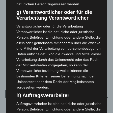
Brand im „Haus der Begegnung“ in Neuwarmbüchen schnell
natürlichen Person zugewiesen werden.
eingedämmt
g) Verantwortlicher oder für die
6. August 2026
Verarbeitung Verantwortlicher
Region Hannover: 21 neue Notfallsanitäter starten beim
Verantwortlicher oder für die Verarbeitung
Roten Kreuz
Verantwortlicher ist die natürliche oder juristische
5. August 2026
Person, Behörde, Einrichtung oder andere Stelle, die
allein oder gemeinsam mit anderen über die Zwecke
Mann läuft mit Hockeyschläger über A7 – Polizei sucht
und Mittel der Verarbeitung von personenbezogenen
Zeugen
Daten entscheidet. Sind die Zwecke und Mittel dieser
5. August 2026
Verarbeitung durch das Unionsrecht oder das Recht
der Mitgliedstaaten vorgegeben, so kann der
Celle: Mensch stirbt bei Bagger-Unfall auf Baustelle
Verantwortliche beziehungsweise können die
5. August 2026
bestimmten Kriterien seiner Benennung nach dem
Unionsrecht oder dem Recht der Mitgliedstaaten
vorgesehen werden.
Kategorien
h) Auftragsverarbeiter
Auftragsverarbeiter ist eine natürliche oder juristische
Blaulicht
2.799
Person, Behörde, Einrichtung oder andere Stelle, die
Corona-News
712