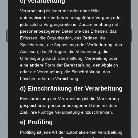
c) Verarbeitung
Verarbeitung ist jeder mit oder ohne Hilfe
automatisierter Verfahren ausgeführte Vorgang oder
jede solche Vorgangsreihe im Zusammenhang mit
personenbezogenen Daten wie das Erheben, das
Wetter
Erfassen, die Organisation, das Ordnen, die
Speicherung, die Anpassung oder Veränderung, das
Auslesen, das Abfragen, die Verwendung, die
LANGENHAGEN
Offenlegung durch Übermittlung, Verbreitung oder
Klarer Himmel
eine andere Form der Bereitstellung, den Abgleich
°
25.5
oder die Verknüpfung, die Einschränkung, das
°
C
25.1
Löschen oder die Vernichtung.
°
24.4
d) Einschränkung der Verarbeitung
Einschränkung der Verarbeitung ist die Markierung
34%
2.6m/s
6%
gespeicherter personenbezogener Daten mit dem
Ziel, ihre künftige Verarbeitung einzuschränken.
SA.
SO.
MO.
DI.
MI.
26
°
34
°
26
°
23
°
26
°
e) Profiling
Profiling ist jede Art der automatisierten Verarbeitung