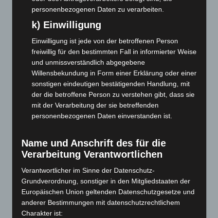
April 2026
(99)
personenbezogenen Daten zu verarbeiten.
März 2026
(115)
k) Einwilligung
Februar 2026
(109)
Einwilligung ist jede von der betroffenen Person
Januar 2026
(122)
freiwillig für den bestimmten Fall in informierter Weise
Dezember 2025
(103)
und unmissverständlich abgegebene
Willensbekundung in Form einer Erklärung oder einer
November 2025
(114)
sonstigen eindeutigen bestätigenden Handlung, mit
Oktober 2025
(112)
der die betroffene Person zu verstehen gibt, dass sie
September 2025
(93)
mit der Verarbeitung der sie betreffenden
personenbezogenen Daten einverstanden ist.
August 2025
(90)
Juli 2025
(90)
Name und Anschrift des für die
Juni 2025
(103)
Verarbeitung Verantwortlichen
Mai 2025
(112)
Verantwortlicher im Sinne der Datenschutz-
April 2025
(88)
Grundverordnung, sonstiger in den Mitgliedstaaten der
März 2025
(111)
Europäischen Union geltenden Datenschutzgesetze und
anderer Bestimmungen mit datenschutzrechtlichem
Februar 2025
(96)
Charakter ist: