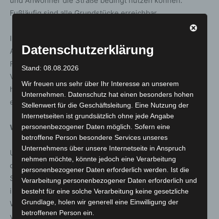
und Anwohner die Straße bedingt nutzen können.
Fußläufig sind alle Grundstücke erreichbar.
In der Liebigstraße weisen zwischen der Straße „An der
Datenschutzerklärung
Autobahn“ und Friedrich-Ebert-Straße derzeit sowohl
Fahrbahn als auch Gehwege deutliche
Stand: 08.08.2026
Verschleißerscheinungen auf. An mehreren Stellen
Wir freuen uns sehr über Ihr Interesse an unserem
haben sich Risse gebildet. Der Straßenaufbau ist in
Unternehmen. Datenschutz hat einen besonders hohen
einem schlechten Zustand.
Stellenwert für die Geschäftsleitung. Eine Nutzung der
Internetseiten ist grundsätzlich ohne jede Angabe
Wissenswert:
personenbezogener Daten möglich. Sofern eine
betroffene Person besondere Services unseres
Unternehmens über unsere Internetseite in Anspruch
Um einhergehend mit der Baumaßnahme die Aufteilung
nehmen möchte, könnte jedoch eine Verarbeitung
des Straßenraumes zu verbessern, hat die Stadt die
personenbezogener Daten erforderlich werden. Ist die
Sanierung der Liebigstraße zu einem zentralen Baustein
Verarbeitung personenbezogener Daten erforderlich und
im Sanierungsprogramm „Sozialer Zusammenhalt –
besteht für eine solche Verarbeitung keine gesetzliche
Grundlage, holen wir generell eine Einwilligung der
Wiesenau“ gemacht. Die bisherige Nutzungstrennung
betroffenen Person ein.
von ausgewiesenem Gehweg und separater Fahrbahn