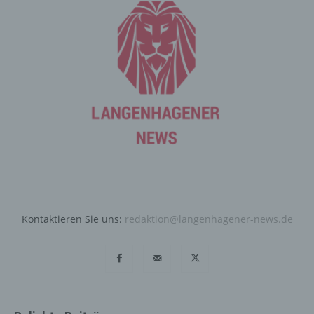
Angriffen auf unsere informationstechnologischen
Systeme dienen.
Bei der Nutzung dieser allgemeinen Daten und
Informationen ziehen wird keine Rückschlüsse auf die
betroffene Person. Diese Informationen werden vielmehr
benötigt, um (1) die Inhalte unserer Internetseite korrekt
auszuliefern, (2) die Inhalte unserer Internetseite sowie
die Werbung für diese zu optimieren, (3) die dauerhafte
Funktionsfähigkeit unserer informationstechnologischen
Systeme und der Technik unserer Internetseite zu
gewährleisten sowie (4) um Strafverfolgungsbehörden
im Falle eines Cyberangriffes die zur Strafverfolgung
notwendigen Informationen bereitzustellen. Diese
anonym erhobenen Daten und Informationen werden
Kontaktieren Sie uns:
redaktion@langenhagener-news.de
durch uns daher einerseits statistisch und ferner mit dem
Ziel ausgewertet, den Datenschutz und die
Datensicherheit in unserem Unternehmen zu erhöhen,
um letztlich ein optimales Schutzniveau für die von uns
verarbeiteten personenbezogenen Daten
sicherzustellen. Die anonymen Daten der Server-Logfiles