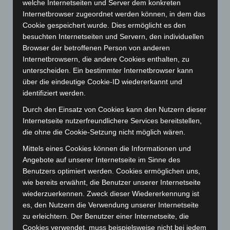
welche Internetseiten und Server dem konkreten
Oktober 2023
(114)
Internetbrowser zugeordnet werden können, in dem das
September 2023
(133)
Cookie gespeichert wurde. Dies ermöglicht es den
August 2023
(134)
besuchten Internetseiten und Servern, den individuellen
Browser der betroffenen Person von anderen
Juli 2023
(118)
Internetbrowsern, die andere Cookies enthalten, zu
Juni 2023
(142)
unterscheiden. Ein bestimmter Internetbrowser kann
Mai 2023
(139)
über die eindeutige Cookie-ID wiedererkannt und
identifiziert werden.
April 2023
(155)
Durch den Einsatz von Cookies kann den Nutzern dieser
März 2023
(174)
Internetseite nutzerfreundlichere Services bereitstellen,
Februar 2023
(154)
die ohne die Cookie-Setzung nicht möglich wären.
Januar 2023
(140)
Mittels eines Cookies können die Informationen und
Dezember 2022
(130)
Angebote auf unserer Internetseite im Sinne des
Benutzers optimiert werden. Cookies ermöglichen uns,
November 2022
(167)
wie bereits erwähnt, die Benutzer unserer Internetseite
Oktober 2022
(166)
wiederzuerkennen. Zweck dieser Wiedererkennung ist
September 2022
(205)
es, den Nutzern die Verwendung unserer Internetseite
zu erleichtern. Der Benutzer einer Internetseite, die
August 2022
(166)
Cookies verwendet, muss beispielsweise nicht bei jedem