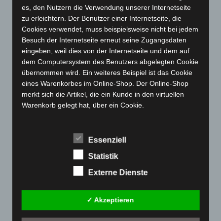
es, den Nutzern die Verwendung unserer Internetseite
April 2023
(155)
zu erleichtern. Der Benutzer einer Internetseite, die
März 2023
(174)
Cookies verwendet, muss beispielsweise nicht bei jedem
Besuch der Internetseite erneut seine Zugangsdaten
Februar 2023
(154)
eingeben, weil dies von der Internetseite und dem auf
Januar 2023
(140)
dem Computersystem des Benutzers abgelegten Cookie
Dezember 2022
(130)
übernommen wird. Ein weiteres Beispiel ist das Cookie
eines Warenkorbes im Online-Shop. Der Online-Shop
November 2022
(167)
merkt sich die Artikel, die ein Kunde in den virtuellen
Oktober 2022
(166)
Warenkorb gelegt hat, über ein Cookie.
September 2022
(205)
Die betroffene Person kann die Setzung von Cookies
August 2022
(166)
durch unsere Internetseite jederzeit mittels einer
Essenziell
entsprechenden Einstellung des genutzten
Juli 2022
(133)
Internetbrowsers verhindern und damit der Setzung von
Statistik
Juni 2022
(167)
Cookies dauerhaft widersprechen. Ferner können
Externe Dienste
bereits gesetzte Cookies jederzeit über einen
Mai 2022
(177)
Internetbrowser oder andere Softwareprogramme
April 2022
(198)
gelöscht werden. Dies ist in allen gängigen
✓ Akzeptieren
März 2022
(221)
Internetbrowsern möglich. Deaktiviert die betroffene
Person die Setzung von Cookies in dem genutzten
Februar 2022
(189)