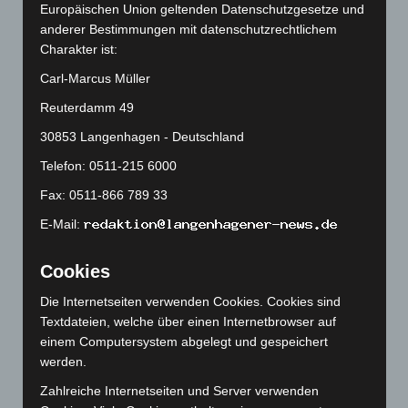
Europäischen Union geltenden Datenschutzgesetze und
Oktober 2025
(112)
anderer Bestimmungen mit datenschutzrechtlichem
September 2025
(93)
Charakter ist:
August 2025
(90)
Carl-Marcus Müller
Juli 2025
(90)
Reuterdamm 49
Juni 2025
(103)
30853 Langenhagen - Deutschland
Mai 2025
(112)
Telefon: 0511-215 6000
April 2025
(88)
Fax: 0511-866 789 33
März 2025
(111)
E-Mail:
Februar 2025
(96)
Januar 2025
(88)
Cookies
Dezember 2024
(89)
Die Internetseiten verwenden Cookies. Cookies sind
November 2024
(94)
Textdateien, welche über einen Internetbrowser auf
einem Computersystem abgelegt und gespeichert
Oktober 2024
(93)
werden.
September 2024
(112)
Zahlreiche Internetseiten und Server verwenden
August 2024
(107)