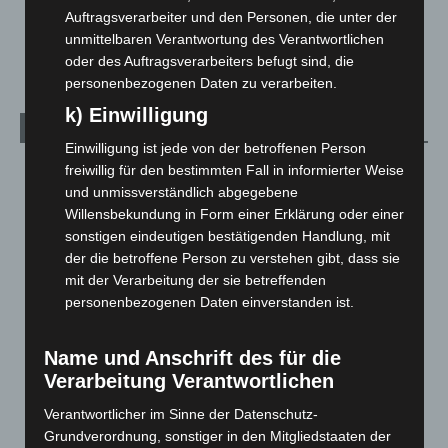
Veranstaltungen
1.889
Auftragsverarbeiter und den Personen, die unter der
unmittelbaren Verantwortung des Verantwortlichen
Welt
1.272
oder des Auftragsverarbeiters befugt sind, die
personenbezogenen Daten zu verarbeiten.
k) Einwilligung
Archiv
Einwilligung ist jede von der betroffenen Person
August 2026
(15)
freiwillig für den bestimmten Fall in informierter Weise
und unmissverständlich abgegebene
Juli 2026
(73)
Willensbekundung in Form einer Erklärung oder einer
Juni 2026
(139)
sonstigen eindeutigen bestätigenden Handlung, mit
der die betroffene Person zu verstehen gibt, dass sie
Mai 2026
(99)
mit der Verarbeitung der sie betreffenden
April 2026
(99)
personenbezogenen Daten einverstanden ist.
März 2026
(115)
Februar 2026
(109)
Name und Anschrift des für die
Verarbeitung Verantwortlichen
Januar 2026
(122)
Dezember 2025
(103)
Verantwortlicher im Sinne der Datenschutz-
Grundverordnung, sonstiger in den Mitgliedstaaten der
November 2025
(114)