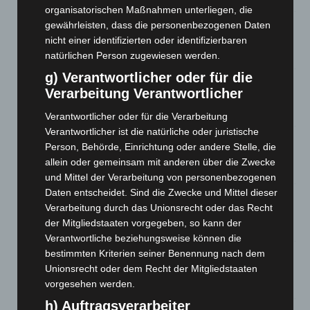
organisatorischen Maßnahmen unterliegen, die
Kunst trifft Weingenuss: Barbara-Susann Mehring zeigt ihre
gewährleisten, dass die personenbezogenen Daten
Werke im Jacques’ Wein-Depot Isernhagen
nicht einer identifizierten oder identifizierbaren
8. August 2026
natürlichen Person zugewiesen werden.
g) Verantwortlicher oder für die
A2: Zweite Turbobaustelle startet zwischen Hannover-West
Verarbeitung Verantwortlicher
und Bothfeld
8. August 2026
Verantwortlicher oder für die Verarbeitung
Verantwortlicher ist die natürliche oder juristische
Niedersachsen: Feuerwehrkräfte kehren nach
Person, Behörde, Einrichtung oder andere Stelle, die
Waldbrandeinsatz aus Spanien zurück
allein oder gemeinsam mit anderen über die Zwecke
7. August 2026
und Mittel der Verarbeitung von personenbezogenen
Daten entscheidet. Sind die Zwecke und Mittel dieser
Hannover: Erste Tigermücken-Population in Niedersachsen
Verarbeitung durch das Unionsrecht oder das Recht
entdeckt
der Mitgliedstaaten vorgegeben, so kann der
7. August 2026
Verantwortliche beziehungsweise können die
bestimmten Kriterien seiner Benennung nach dem
Brand im „Haus der Begegnung“ in Neuwarmbüchen schnell
eingedämmt
Unionsrecht oder dem Recht der Mitgliedstaaten
vorgesehen werden.
6. August 2026
h) Auftragsverarbeiter