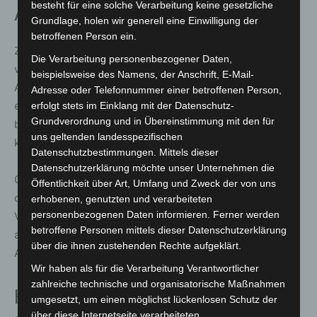
besteht für eine solche Verarbeitung keine gesetzliche
Arbeitszeiterfassung
Grundlage, holen wir generell eine Einwilligung der
betroffenen Person ein.
Zusätzliche Kritik übt der DEHOGA Niedersachsen an der
Die Verarbeitung personenbezogener Daten,
verpflichtenden Einführung der elektronischen
beispielsweise des Namens, der Anschrift, E-Mail-
Arbeitszeiterfassung. Nach Einschätzung des Verbandes
Adresse oder Telefonnummer einer betroffenen Person,
entstehen dadurch erhebliche Kosten und zusätzlicher
erfolgt stets im Einklang mit der Datenschutz-
Grundverordnung und in Übereinstimmung mit den für
bürokratischer Aufwand – insbesondere für kleine und
uns geltenden landesspezifischen
kleinste Betriebe.
Datenschutzbestimmungen. Mittels dieser
Datenschutzerklärung möchte unser Unternehmen die
Gerade in einer wirtschaftlich angespannten Lage sende
Öffentlichkeit über Art, Umfang und Zweck der von uns
diese Vorgabe ein falsches Signal. Zudem weist der
erhobenen, genutzten und verarbeiteten
personenbezogenen Daten informieren. Ferner werden
Verband darauf hin, dass die Rechtsprechung bislang
betroffene Personen mittels dieser Datenschutzerklärung
ausdrücklich keine elektronische Form der
über die ihnen zustehenden Rechte aufgeklärt.
Arbeitszeiterfassung verlangt habe.
Wir haben als für die Verarbeitung Verantwortlicher
zahlreiche technische und organisatorische Maßnahmen
Hoffnung auf Nachbesserungen
umgesetzt, um einen möglichst lückenlosen Schutz der
über diese Internetseite verarbeiteten