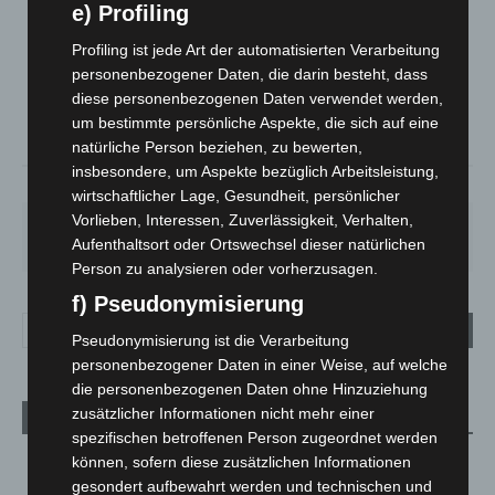
e) Profiling
LANGENHAGEN
Bedeckt
Profiling ist jede Art der automatisierten Verarbeitung
°
personenbezogener Daten, die darin besteht, dass
28.3
°
C
25.6
diese personenbezogenen Daten verwendet werden,
°
um bestimmte persönliche Aspekte, die sich auf eine
24.9
natürliche Person beziehen, zu bewerten,
insbesondere, um Aspekte bezüglich Arbeitsleistung,
41%
5.8m/s
88%
wirtschaftlicher Lage, Gesundheit, persönlicher
Vorlieben, Interessen, Zuverlässigkeit, Verhalten,
MO.
DI.
MI.
DO.
FR.
27
°
25
°
26
°
30
°
34
°
Aufenthaltsort oder Ortswechsel dieser natürlichen
Person zu analysieren oder vorherzusagen.
f) Pseudonymisierung
Pseudonymisierung ist die Verarbeitung
personenbezogener Daten in einer Weise, auf welche
die personenbezogenen Daten ohne Hinzuziehung
zusätzlicher Informationen nicht mehr einer
Aktuelle Beiträge
spezifischen betroffenen Person zugeordnet werden
können, sofern diese zusätzlichen Informationen
M’era Luna 2026: 25.000 Fans feiern in Hildesheim
gesondert aufbewahrt werden und technischen und
10. August 2026