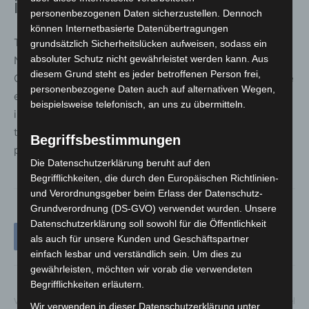
im Verfahren
personenbezogenen Daten sicherzustellen. Dennoch
können Internetbasierte Datenübertragungen
Trotz der deutlichen Kritik setzt der DEHOGA
grundsätzlich Sicherheitslücken aufweisen, sodass ein
absoluter Schutz nicht gewährleistet werden kann. Aus
Niedersachsen auf Änderungen im weiteren
diesem Grund steht es jeder betroffenen Person frei,
Gesetzgebungsverfahren. Aus Sicht des Verbandes wäre
personenbezogene Daten auch auf alternativen Wegen,
es entscheidend, die vorgesehenen Hemmnisse –
beispielsweise telefonisch, an uns zu übermitteln.
insbesondere den Tarifvorbehalt – zu streichen, um
tatsächlich einen Schritt hin zu einem modernen und
Begriffsbestimmungen
praxistauglichen Arbeitszeitgesetz zu machen.
Die Datenschutzerklärung beruht auf den
Begrifflichkeiten, die durch den Europäischen Richtlinien-
und Verordnungsgeber beim Erlass der Datenschutz-
Grundverordnung (DS-GVO) verwendet wurden. Unsere
Datenschutzerklärung soll sowohl für die Öffentlichkeit
als auch für unsere Kunden und Geschäftspartner
einfach lesbar und verständlich sein. Um dies zu
gewährleisten, möchten wir vorab die verwendeten
Begrifflichkeiten erläutern.
Vorheriger Artikel
Nächster Artikel
Wir verwenden in dieser Datenschutzerklärung unter