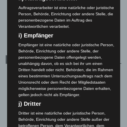
Region Hannover: 21 neue Notfallsanitäter starten beim
Roten Kreuz
Auftragsverarbeiter ist eine natürliche oder juristische
5. August 2026
Person, Behörde, Einrichtung oder andere Stelle, die
personenbezogene Daten im Auftrag des
Mann läuft mit Hockeyschläger über A7 – Polizei sucht
Verantwortlichen verarbeitet.
Zeugen
i) Empfänger
5. August 2026
Empfänger ist eine natürliche oder juristische Person,
Behörde, Einrichtung oder andere Stelle, der
personenbezogene Daten offengelegt werden,
Kategorien
unabhängig davon, ob es sich bei ihr um einen
Dritten handelt oder nicht. Behörden, die im Rahmen
Blaulicht
2.799
eines bestimmten Untersuchungsauftrags nach dem
Corona-News
712
Unionsrecht oder dem Recht der Mitgliedstaaten
Hannover und Region
5.039
möglicherweise personenbezogene Daten erhalten,
gelten jedoch nicht als Empfänger.
Langenhagen und Ortsteile
3.252
j) Dritter
Leserbriefe
1
Dritter ist eine natürliche oder juristische Person,
Menschen
2
Behörde, Einrichtung oder andere Stelle außer der
Über uns
1
betroffenen Person, dem Verantwortlichen, dem