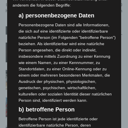
IdeenExpo 2026 startet in
Bereich Isernhagen: Linie 620
anderem die folgenden Begriffe:
Hannover mit Rekordzahlen
betroffen
a) personenbezogene Daten
Personenbezogene Daten sind alle Informationen,
Verwandte Artikel
Mehr vom Autor
die sich auf eine identifizierte oder identifizierbare
natürliche Person (im Folgenden "betroffene Person")
beziehen. Als identifizierbar wird eine natürliche
M’era Luna 2026: 25.000 Fans feiern in
Person angesehen, die direkt oder indirekt,
Hildesheim
insbesondere mittels Zuordnung zu einer Kennung
wie einem Namen, zu einer Kennnummer, zu
Standortdaten, zu einer Online-Kennung oder zu
Kunst trifft Weingenuss: Barbara-
einem oder mehreren besonderen Merkmalen, die
Susann Mehring zeigt ihre Werke im
Ausdruck der physischen, physiologischen,
Jacques’ Wein-Depot Isernhagen
genetischen, psychischen, wirtschaftlichen,
kulturellen oder sozialen Identität dieser natürlichen
A2: Zweite Turbobaustelle startet
Person sind, identifiziert werden kann.
zwischen Hannover-West und
b) betroffene Person
Bothfeld
Betroffene Person ist jede identifizierte oder
identifizierbare natürliche Person, deren