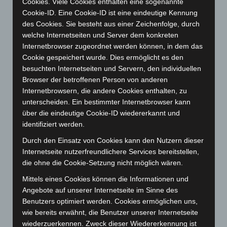
Cookies. Viele Cookies enthalten eine sogenannte
Juli 2024
(89)
Cookie-ID. Eine Cookie-ID ist eine eindeutige Kennung
des Cookies. Sie besteht aus einer Zeichenfolge, durch
Juni 2024
(107)
welche Internetseiten und Server dem konkreten
Mai 2024
(149)
Internetbrowser zugeordnet werden können, in dem das
Cookie gespeichert wurde. Dies ermöglicht es den
April 2024
(102)
besuchten Internetseiten und Servern, den individuellen
März 2024
(103)
Browser der betroffenen Person von anderen
Februar 2024
(103)
Internetbrowsern, die andere Cookies enthalten, zu
unterscheiden. Ein bestimmter Internetbrowser kann
Januar 2024
(111)
über die eindeutige Cookie-ID wiedererkannt und
Dezember 2023
(130)
identifiziert werden.
November 2023
(130)
Durch den Einsatz von Cookies kann den Nutzern dieser
Oktober 2023
(114)
Internetseite nutzerfreundlichere Services bereitstellen,
die ohne die Cookie-Setzung nicht möglich wären.
September 2023
(133)
Mittels eines Cookies können die Informationen und
August 2023
(134)
Angebote auf unserer Internetseite im Sinne des
Juli 2023
(118)
Benutzers optimiert werden. Cookies ermöglichen uns,
Juni 2023
(142)
wie bereits erwähnt, die Benutzer unserer Internetseite
wiederzuerkennen. Zweck dieser Wiedererkennung ist
Mai 2023
(139)