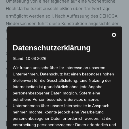
Umstellung von einer täglichen auf eine wöchentliche
Höchstarbeitszeit ausschließlich über Tarifverträge
ermöglicht werden soll. Nach Auffassung des DEHOGA
Niedersachsen führt diese Konstruktion angesichts der
bekannten Blockadehaltungen der Sozialpartner nicht zu
mehr Flexibilität in der betrieblichen Praxis.
Datenschutzerklärung
Stattdessen plädiert der Verband dafür, Beschäftigte und
Stand: 10.08.2026
Arbeitgeber direkt in die Lage zu versetzen, flexible
Wir freuen uns sehr über Ihr Interesse an unserem
Arbeitszeitmodelle innerhalb einer wöchentlichen
Unternehmen. Datenschutz hat einen besonders hohen
Höchstarbeitszeit zu vereinbaren. Breuckmann betont:
Stellenwert für die Geschäftsleitung. Eine Nutzung der
„Dafür bedarf es nicht des Instrumentariums eines
Internetseiten ist grundsätzlich ohne jede Angabe
Tarifvorbehalts – das können die Vertragsparteien auch
personenbezogener Daten möglich. Sofern eine
in eigener Verantwortung sinnvoll im jeweiligen
betroffene Person besondere Services unseres
Arbeitsverhältnis regeln.“
Unternehmens über unsere Internetseite in Anspruch
nehmen möchte, könnte jedoch eine Verarbeitung
personenbezogener Daten erforderlich werden. Ist die
Kritik an elektronischer
Verarbeitung personenbezogener Daten erforderlich und