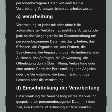
Niedersachsen: Feuerwehrkräfte
personenbezogene Daten von dem für die
kehren nach Waldbrandeinsatz aus
Verarbeitung Verantwortlichen verarbeitet werden.
Spanien zurück
c) Verarbeitung
Hannover: Erste Tigermücken-
Verarbeitung ist jeder mit oder ohne Hilfe
Population in Niedersachsen entdeckt
automatisierter Verfahren ausgeführte Vorgang oder
jede solche Vorgangsreihe im Zusammenhang mit
personenbezogenen Daten wie das Erheben, das
Erfassen, die Organisation, das Ordnen, die
Brand im „Haus der Begegnung“ in
Speicherung, die Anpassung oder Veränderung, das
Neuwarmbüchen schnell eingedämmt
Auslesen, das Abfragen, die Verwendung, die
Offenlegung durch Übermittlung, Verbreitung oder
eine andere Form der Bereitstellung, den Abgleich
oder die Verknüpfung, die Einschränkung, das
Löschen oder die Vernichtung.
d) Einschränkung der Verarbeitung
Einschränkung der Verarbeitung ist die Markierung
Wetter
gespeicherter personenbezogener Daten mit dem
Ziel, ihre künftige Verarbeitung einzuschränken.