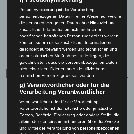
Langenhagen und Ortsteile
3.252
Pseudonymisierung ist die Verarbeitung
Leserbriefe
1
personenbezogener Daten in einer Weise, auf welche
Menschen
2
die personenbezogenen Daten ohne Hinzuziehung
zusätzlicher Informationen nicht mehr einer
Über uns
1
spezifischen betroffenen Person zugeordnet werden
Veranstaltungen
1.888
können, sofern diese zusätzlichen Informationen
Welt
1.271
gesondert aufbewahrt werden und technischen und
organisatorischen Maßnahmen unterliegen, die
gewährleisten, dass die personenbezogenen Daten
nicht einer identifizierten oder identifizierbaren
Archiv
natürlichen Person zugewiesen werden.
g) Verantwortlicher oder für die
August 2026
(14)
Verarbeitung Verantwortlicher
Juli 2026
(73)
Verantwortlicher oder für die Verarbeitung
Juni 2026
(139)
Verantwortlicher ist die natürliche oder juristische
Mai 2026
(99)
Person, Behörde, Einrichtung oder andere Stelle, die
allein oder gemeinsam mit anderen über die Zwecke
April 2026
(99)
und Mittel der Verarbeitung von personenbezogenen
März 2026
(115)