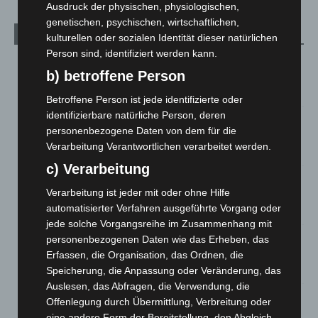
Ausdruck der physischen, physiologischen,
genetischen, psychischen, wirtschaftlichen,
Aktuelle Beiträge
kulturellen oder sozialen Identität dieser natürlichen
Person sind, identifiziert werden kann.
Kunst trifft Weingenuss: Barbara-Susann Mehring zeigt ihre
b) betroffene Person
Werke im Jacques’ Wein-Depot Isernhagen
8. August 2026
Betroffene Person ist jede identifizierte oder
identifizierbare natürliche Person, deren
A2: Zweite Turbobaustelle startet zwischen Hannover-West
personenbezogene Daten von dem für die
und Bothfeld
Verarbeitung Verantwortlichen verarbeitet werden.
8. August 2026
c) Verarbeitung
Niedersachsen: Feuerwehrkräfte kehren nach
Verarbeitung ist jeder mit oder ohne Hilfe
Waldbrandeinsatz aus Spanien zurück
automatisierter Verfahren ausgeführte Vorgang oder
7. August 2026
jede solche Vorgangsreihe im Zusammenhang mit
Hannover: Erste Tigermücken-Population in Niedersachsen
personenbezogenen Daten wie das Erheben, das
entdeckt
Erfassen, die Organisation, das Ordnen, die
7. August 2026
Speicherung, die Anpassung oder Veränderung, das
Auslesen, das Abfragen, die Verwendung, die
Brand im „Haus der Begegnung“ in Neuwarmbüchen schnell
Offenlegung durch Übermittlung, Verbreitung oder
eingedämmt
eine andere Form der Bereitstellung, den Abgleich