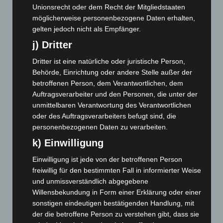
Unionsrecht oder dem Recht der Mitgliedstaaten
November 2024
(94)
möglicherweise personenbezogene Daten erhalten,
Oktober 2024
(93)
gelten jedoch nicht als Empfänger.
September 2024
(112)
j) Dritter
August 2024
(107)
Dritter ist eine natürliche oder juristische Person,
Juli 2024
(89)
Behörde, Einrichtung oder andere Stelle außer der
betroffenen Person, dem Verantwortlichen, dem
Juni 2024
(107)
Auftragsverarbeiter und den Personen, die unter der
Mai 2024
(149)
unmittelbaren Verantwortung des Verantwortlichen
April 2024
(102)
oder des Auftragsverarbeiters befugt sind, die
personenbezogenen Daten zu verarbeiten.
März 2024
(103)
k) Einwilligung
Februar 2024
(103)
Einwilligung ist jede von der betroffenen Person
Januar 2024
(111)
freiwillig für den bestimmten Fall in informierter Weise
Dezember 2023
(130)
und unmissverständlich abgegebene
November 2023
(130)
Willensbekundung in Form einer Erklärung oder einer
sonstigen eindeutigen bestätigenden Handlung, mit
Oktober 2023
(114)
der die betroffene Person zu verstehen gibt, dass sie
September 2023
(133)