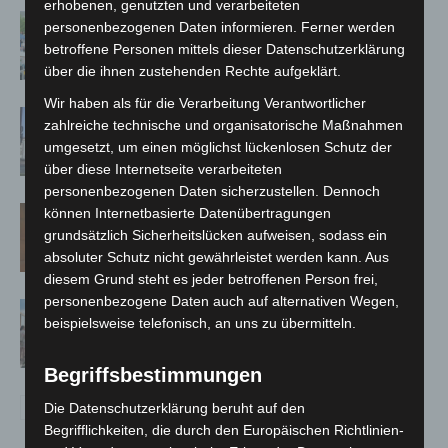
erhobenen, genutzten und verarbeiteten
Blaulichtmeile Langenhagen 2026:
personenbezogenen Daten informieren. Ferner werden
Polizei, Feuerwehr und Rettung
betroffene Personen mittels dieser Datenschutzerklärung
hautnah erleben
über die ihnen zustehenden Rechte aufgeklärt.
Wir haben als für die Verarbeitung Verantwortlicher
Haus der Jugend lädt zum Wünsche-
zahlreiche technische und organisatorische Maßnahmen
Freitag in Langenhagen ein
umgesetzt, um einen möglichst lückenlosen Schutz der
über diese Internetseite verarbeiteten
personenbezogenen Daten sicherzustellen. Dennoch
Late-Zoo im Erlebnis-Zoo Hannover:
können Internetbasierte Datenübertragungen
Sommerabend mit The Ellingtones
grundsätzlich Sicherheitslücken aufweisen, sodass ein
absoluter Schutz nicht gewährleistet werden kann. Aus
diesem Grund steht es jeder betroffenen Person frei,
personenbezogene Daten auch auf alternativen Wegen,
Landesgartenschau Bad Nenndorf
beispielsweise telefonisch, an uns zu übermitteln.
erreicht Halbzeit mit 350.000
Besuchen
Begriffsbestimmungen
Die Datenschutzerklärung beruht auf den
Begrifflichkeiten, die durch den Europäischen Richtlinien-