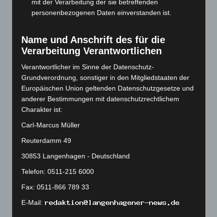
mit der Verarbeitung der sie betreffenden
August 2023
(134)
personenbezogenen Daten einverstanden ist.
Juli 2023
(118)
Name und Anschrift des für die
Juni 2023
(142)
Verarbeitung Verantwortlichen
Mai 2023
(139)
Verantwortlicher im Sinne der Datenschutz-
April 2023
(155)
Grundverordnung, sonstiger in den Mitgliedstaaten der
März 2023
(174)
Europäischen Union geltenden Datenschutzgesetze und
Februar 2023
(154)
anderer Bestimmungen mit datenschutzrechtlichem
Charakter ist:
Januar 2023
(140)
Carl-Marcus Müller
Dezember 2022
(130)
Reuterdamm 49
November 2022
(167)
30853 Langenhagen - Deutschland
Oktober 2022
(166)
September 2022
(205)
Telefon: 0511-215 6000
August 2022
(166)
Fax: 0511-866 789 33
Juli 2022
(133)
E-Mail:
Juni 2022
(167)