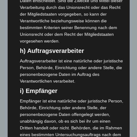
Daten entscheidet. Sind die Zwecke und Mittel dieser
Februar 2026
(109)
Verarbeitung durch das Unionsrecht oder das Recht
der Mitgliedstaaten vorgegeben, so kann der
Januar 2026
(122)
Verantwortliche beziehungsweise können die
Dezember 2025
(103)
bestimmten Kriterien seiner Benennung nach dem
November 2025
(114)
Unionsrecht oder dem Recht der Mitgliedstaaten
vorgesehen werden.
Oktober 2025
(112)
h) Auftragsverarbeiter
September 2025
(93)
Auftragsverarbeiter ist eine natürliche oder juristische
August 2025
(90)
Person, Behörde, Einrichtung oder andere Stelle, die
Juli 2025
(90)
personenbezogene Daten im Auftrag des
Juni 2025
(103)
Verantwortlichen verarbeitet.
Mai 2025
(112)
i) Empfänger
April 2025
(88)
Empfänger ist eine natürliche oder juristische Person,
März 2025
(111)
Behörde, Einrichtung oder andere Stelle, der
personenbezogene Daten offengelegt werden,
Februar 2025
(96)
unabhängig davon, ob es sich bei ihr um einen
Januar 2025
(88)
Dritten handelt oder nicht. Behörden, die im Rahmen
Dezember 2024
(89)
eines bestimmten Untersuchungsauftrags nach dem