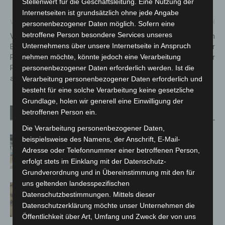
Stellenwert für die Geschäftsleitung. Eine Nutzung der
Internetseiten ist grundsätzlich ohne jede Angabe
Vorheriger Artikel
Nächster Artikel
personenbezogener Daten möglich. Sofern eine
betroffene Person besondere Services unseres
Videoschaltkonferenz der
11.08.2021 – Update zu den
Unternehmens über unsere Internetseite in Anspruch
Bundeskanzlerin mit den
Covid-19 Neuinfektionen in der
Regierungschefinnen und
Region Hannover
nehmen möchte, könnte jedoch eine Verarbeitung
Regierungschefs der Länder
personenbezogener Daten erforderlich werden. Ist die
am 10. August 2021
Verarbeitung personenbezogener Daten erforderlich und
besteht für eine solche Verarbeitung keine gesetzliche
Grundlage, holen wir generell eine Einwilligung der
betroffenen Person ein.
Verwandte Artikel
Mehr vom Autor
Die Verarbeitung personenbezogener Daten,
Kunst trifft Weingenuss: Barbara-
beispielsweise des Namens, der Anschrift, E-Mail-
Susann Mehring zeigt ihre Werke im
Adresse oder Telefonnummer einer betroffenen Person,
erfolgt stets im Einklang mit der Datenschutz-
Jacques’ Wein-Depot Isernhagen
Grundverordnung und in Übereinstimmung mit den für
uns geltenden landesspezifischen
Hannover Klassik Open Air 2026:
Datenschutzbestimmungen. Mittels dieser
Französische Oper im Maschpark
Datenschutzerklärung möchte unser Unternehmen die
Öffentlichkeit über Art, Umfang und Zweck der von uns