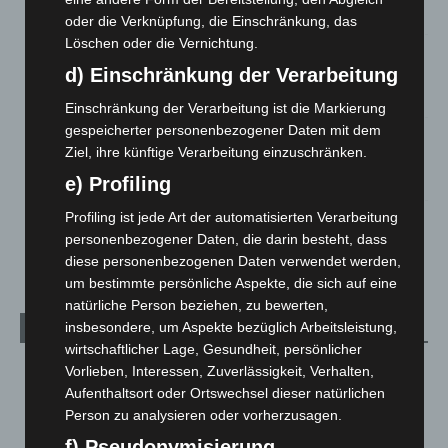
6. August 2026
oder die Verknüpfung, die Einschränkung, das
Löschen oder die Vernichtung.
Region Hannover: 21 neue Notfallsanitäter starten beim
d) Einschränkung der Verarbeitung
Roten Kreuz
5. August 2026
Einschränkung der Verarbeitung ist die Markierung
gespeicherter personenbezogener Daten mit dem
Mann läuft mit Hockeyschläger über A7 – Polizei sucht
Ziel, ihre künftige Verarbeitung einzuschränken.
Zeugen
5. August 2026
e) Profiling
Profiling ist jede Art der automatisierten Verarbeitung
Celle: Mensch stirbt bei Bagger-Unfall auf Baustelle
personenbezogener Daten, die darin besteht, dass
5. August 2026
diese personenbezogenen Daten verwendet werden,
um bestimmte persönliche Aspekte, die sich auf eine
natürliche Person beziehen, zu bewerten,
insbesondere, um Aspekte bezüglich Arbeitsleistung,
Kategorien
wirtschaftlicher Lage, Gesundheit, persönlicher
Blaulicht
2.799
Vorlieben, Interessen, Zuverlässigkeit, Verhalten,
Aufenthaltsort oder Ortswechsel dieser natürlichen
Corona-News
712
Person zu analysieren oder vorherzusagen.
Hannover und Region
5.039
f) Pseudonymisierung