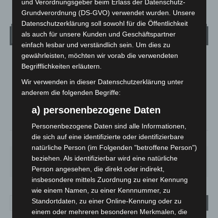
und Verordnungsgeber beim Erlass der Datenschutz-
Grundverordnung (DS-GVO) verwendet wurden. Unsere
Datenschutzerklärung soll sowohl für die Öffentlichkeit
Wetter
als auch für unsere Kunden und Geschäftspartner
einfach lesbar und verständlich sein. Um dies zu
gewährleisten, möchten wir vorab die verwendeten
LANGENHAGEN
Begrifflichkeiten erläutern.
Klarer Himmel
Wir verwenden in dieser Datenschutzerklärung unter
°
17.7
°
anderem die folgenden Begriffe:
C
17
a) personenbezogene Daten
°
16.6
Personenbezogene Daten sind alle Informationen,
die sich auf eine identifizierte oder identifizierbare
66%
2.7m/s
4%
natürliche Person (im Folgenden "betroffene Person")
SO.
MO.
DI.
MI.
DO.
beziehen. Als identifizierbar wird eine natürliche
34
°
29
°
23
°
26
°
17
°
Person angesehen, die direkt oder indirekt,
insbesondere mittels Zuordnung zu einer Kennung
wie einem Namen, zu einer Kennnummer, zu
Standortdaten, zu einer Online-Kennung oder zu
einem oder mehreren besonderen Merkmalen, die