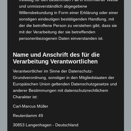
und unmissverständlich abgegebene
Mann läuft mit Hockeyschläger über A7 – Polizei sucht
Willensbekundung in Form einer Erklärung oder einer
Zeugen
sonstigen eindeutigen bestätigenden Handlung, mit
5. August 2026
der die betroffene Person zu verstehen gibt, dass sie
mit der Verarbeitung der sie betreffenden
Celle: Mensch stirbt bei Bagger-Unfall auf Baustelle
personenbezogenen Daten einverstanden ist.
5. August 2026
Name und Anschrift des für die
Gasleitung bei McDonald’s-Umbau in Langenhagen
beschädigt
Verarbeitung Verantwortlichen
5. August 2026
Verantwortlicher im Sinne der Datenschutz-
Grundverordnung, sonstiger in den Mitgliedstaaten der
Anklage nach Abschaltung von „Archetyp Market“ erhoben
Europäischen Union geltenden Datenschutzgesetze und
3. August 2026
anderer Bestimmungen mit datenschutzrechtlichem
Charakter ist:
Hannover: Polizei stoppt 166 Trunkenheitsfahrten bei
Großkontrolle
Carl-Marcus Müller
2. August 2026
Reuterdamm 49
Hannover Klassik Open Air 2026: Französische Oper im
30853 Langenhagen - Deutschland
Maschpark