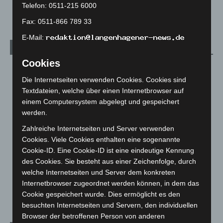
Telefon: 0511-215 6000
2. August 2026
Fax: 0511-866 789 33
E-Mail:
Kategorien
Cookies
Blaulicht
2.798
Die Internetseiten verwenden Cookies. Cookies sind
Corona-News
712
Textdateien, welche über einen Internetbrowser auf
Hannover und Region
5.035
einem Computersystem abgelegt und gespeichert
werden.
Langenhagen und Ortsteile
3.249
Leserbriefe
1
Zahlreiche Internetseiten und Server verwenden
Cookies. Viele Cookies enthalten eine sogenannte
Menschen
2
Cookie-ID. Eine Cookie-ID ist eine eindeutige Kennung
Über uns
1
des Cookies. Sie besteht aus einer Zeichenfolge, durch
welche Internetseiten und Server dem konkreten
Veranstaltungen
1.887
Internetbrowser zugeordnet werden können, in dem das
Welt
1.269
Cookie gespeichert wurde. Dies ermöglicht es den
besuchten Internetseiten und Servern, den individuellen
Browser der betroffenen Person von anderen