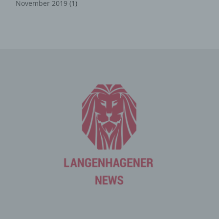
November 2019
(1)
Internet-Service-Provider (ISP) der betroffenen Person
vergebene IP-Adresse, das Datum sowie die Uhrzeit der
Registrierung gespeichert. Die Speicherung dieser Daten
erfolgt vor dem Hintergrund, dass nur so der Missbrauch
unserer Dienste verhindert werden kann, und diese
Daten im Bedarfsfall ermöglichen, begangene Straftaten
aufzuklären. Insofern ist die Speicherung dieser Daten
zur Absicherung des für die Verarbeitung
Verantwortlichen erforderlich. Eine Weitergabe dieser
Daten an Dritte erfolgt grundsätzlich nicht, sofern keine
gesetzliche Pflicht zur Weitergabe besteht oder die
Weitergabe der Strafverfolgung dient.
Die Registrierung der betroffenen Person unter
freiwilliger Angabe personenbezogener Daten dient dem
für die Verarbeitung Verantwortlichen dazu, der
betroffenen Person Inhalte oder Leistungen anzubieten,
die aufgrund der Natur der Sache nur registrierten
Benutzern angeboten werden können. Registrierten
Personen steht die Möglichkeit frei, die bei der
Registrierung angegebenen personenbezogenen Daten