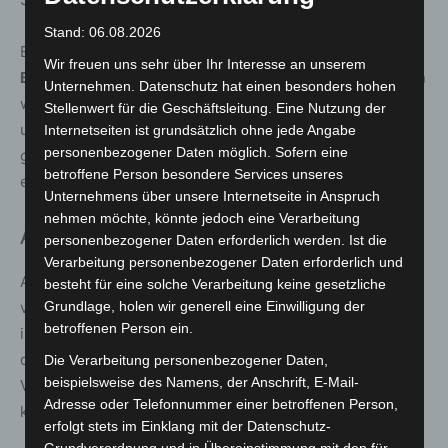
Stand: 06.08.2026
Ein weiteres Highlight ist das
interkulturelle
Wir freuen uns sehr über Ihr Interesse an unserem
Bilderbuchkino
am
Samstag, 27. September
. Vorgelesen
Unternehmen. Datenschutz hat einen besonders hohen
wird von Jerosolima Lopez aus dem Beirat für Integration
Stellenwert für die Geschäftsleitung. Eine Nutzung der
und Chancengleichheit. Im Anschluss können Familien
Internetseiten ist grundsätzlich ohne jede Angabe
personenbezogener Daten möglich. Sofern eine
gemeinsam basteln und kleine Überraschungen
betroffene Person besondere Services unseres
entdecken.
Unternehmens über unsere Internetseite in Anspruch
nehmen möchte, könnte jedoch eine Verarbeitung
Austausch, Kreativität und Tanz
personenbezogener Daten erforderlich werden. Ist die
Verarbeitung personenbezogener Daten erforderlich und
Auch Jugendliche und Erwachsene erwartet ein
besteht für eine solche Verarbeitung keine gesetzliche
vielfältiges Programm: Ob beim interkulturellen Brunch
Grundlage, holen wir generell eine Einwilligung der
betroffenen Person ein.
im Jugendtreff Godshorn, beim Kreativ-Workshop „Bild
des Menschen“ oder bei den Furoshiki-Faltkursen an der
Die Verarbeitung personenbezogener Daten,
beispielsweise des Namens, der Anschrift, E-Mail-
VHS – hier ist Raum für Begegnung, Austausch und
Adresse oder Telefonnummer einer betroffenen Person,
künstlerische Gestaltung.
erfolgt stets im Einklang mit der Datenschutz-