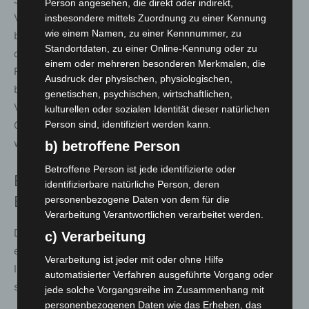
Person angesehen, die direkt oder indirekt,
VHS. Unter dem Titel „Zwischen Faszination & Irritation“
insbesondere mittels Zuordnung zu einer Kennung
wie einem Namen, zu einer Kennnummer, zu
berichtet er von seinen Erfahrungen in Japan und lädt
Standortdaten, zu einer Online-Kennung oder zu
das Publikum zum Gespräch über eigene
einem oder mehreren besonderen Merkmalen, die
Fremdheitserfahrungen ein. Den Abschluss der Woche
Ausdruck der physischen, physiologischen,
bildet am
Samstag, 27. September,
ein interaktiver
genetischen, psychischen, wirtschaftlichen,
Vortrag der Trainerin Frédérique Anthierens zum Thema
kulturellen oder sozialen Identität dieser natürlichen
Critical Whiteness – ein Beitrag, um Perspektiven zu
Person sind, identifiziert werden kann.
wechseln und Rassismus besser zu verstehen.
b) betroffene Person
Betroffene Person ist jede identifizierte oder
Einladung an alle Bürgerinnen und
identifizierbare natürliche Person, deren
Bürger
personenbezogene Daten von dem für die
Verarbeitung Verantwortlichen verarbeitet werden.
Die Interkulturelle Woche in Langenhagen macht Vielfalt
c) Verarbeitung
erlebbar – mit Begegnungen, kulturellen Highlights,
Verarbeitung ist jeder mit oder ohne Hilfe
Impulsen und Mitmachangeboten. Alle Veranstaltungen
automatisierter Verfahren ausgeführte Vorgang oder
sind kostenfrei und offen für alle Interessierten.
jede solche Vorgangsreihe im Zusammenhang mit
personenbezogenen Daten wie das Erheben, das