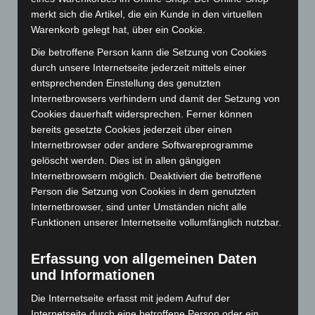
merkt sich die Artikel, die ein Kunde in den virtuellen
Juni 2025
(103)
Warenkorb gelegt hat, über ein Cookie.
Mai 2025
(112)
Die betroffene Person kann die Setzung von Cookies
April 2025
(88)
durch unsere Internetseite jederzeit mittels einer
März 2025
(111)
entsprechenden Einstellung des genutzten
Internetbrowsers verhindern und damit der Setzung von
Februar 2025
(96)
Cookies dauerhaft widersprechen. Ferner können
Januar 2025
(88)
bereits gesetzte Cookies jederzeit über einen
Internetbrowser oder andere Softwareprogramme
Dezember 2024
(89)
gelöscht werden. Dies ist in allen gängigen
November 2024
(94)
Internetbrowsern möglich. Deaktiviert die betroffene
Oktober 2024
(93)
Person die Setzung von Cookies in dem genutzten
Internetbrowser, sind unter Umständen nicht alle
September 2024
(112)
Funktionen unserer Internetseite vollumfänglich nutzbar.
August 2024
(107)
Juli 2024
(89)
Erfassung von allgemeinen Daten
Juni 2024
(107)
und Informationen
Mai 2024
(149)
Die Internetseite erfasst mit jedem Aufruf der
Internetseite durch eine betroffene Person oder ein