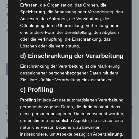
Erfassen, die Organisation, das Ordnen, die
Das gesamte Programm sowie weitere Informationen
Speicherung, die Anpassung oder Veränderung, das
sind online unter
www.langenhagen.de/interkulturelle-
Auslesen, das Abfragen, die Verwendung, die
woche-langenhagen-2025
sowie im Rathaus und bei
Offenlegung durch Übermittlung, Verbreitung oder
allen Kooperationspartnerinnen und -partnern erhältlich.
eine andere Form der Bereitstellung, den Abgleich
oder die Verknüpfung, die Einschränkung, das
Löschen oder die Vernichtung.
d) Einschränkung der Verarbeitung
Einschränkung der Verarbeitung ist die Markierung
gespeicherter personenbezogener Daten mit dem
Ziel, ihre künftige Verarbeitung einzuschränken.
e) Profiling
Vorheriger Artikel
Nächster Artikel
Profiling ist jede Art der automatisierten Verarbeitung
Sanierung von Geh- und
Gleisbauarbeiten am Berliner
personenbezogener Daten, die darin besteht, dass
Radweg in Alt-Godshorn
Platz starten im Oktober
diese personenbezogenen Daten verwendet werden,
startet am 25. September
um bestimmte persönliche Aspekte, die sich auf eine
natürliche Person beziehen, zu bewerten,
insbesondere, um Aspekte bezüglich Arbeitsleistung,