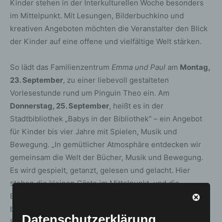
Kinder stehen in der Interkulturellen Woche besonders
im Mittelpunkt. Mit Lesungen, Bilderbuchkino und
kreativen Angeboten möchten die Veranstalter den Blick
der Kinder auf eine offene und vielfältige Welt stärken.
So lädt das Familienzentrum
Emma und Paul
am
Montag,
23. September
, zu einer liebevoll gestalteten
Vorlesestunde rund um Pinguin Theo ein. Am
Donnerstag, 25. September
, heißt es in der
Stadtbibliothek „Babys in der Bibliothek“ – ein Angebot
für Kinder bis vier Jahre mit Spielen, Musik und
Bewegung. „In gemütlicher Atmosphäre entdecken wir
gemeinsam die Welt der Bücher, Musik und Bewegung.
Es wird gespielt, getanzt, gelesen und gelacht. Hier
stehen die kleinen Gäste im Mittelpunkt, und die
Erwachsenen dürfen einfach mitmachen und genießen“,
berichtet Dana-Sophie Döhle aus dem Team der
Datenschutzerklärung
Stadtbibliothek.