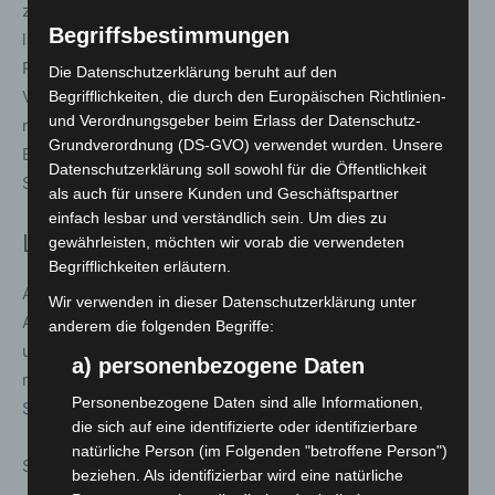
zum Austausch. Zwei Tage später, am
25. September
,
Begriffsbestimmungen
lädt die Freiwilligenagentur zum Workshop „Vielfalt und
Respekt“ ein. „In einer Zeit, in der gesellschaftliche
Die Datenschutzerklärung beruht auf den
Vielfalt zunehmend sichtbar wird, kommt dem
Begrifflichkeiten, die durch den Europäischen Richtlinien-
und Verordnungsgeber beim Erlass der Datenschutz-
respektvollen Umgang im Ehrenamt eine besondere
Grundverordnung (DS-GVO) verwendet wurden. Unsere
Bedeutung zu“, betont Ehrenamtsmanagerin Annika
Datenschutzerklärung soll sowohl für die Öffentlichkeit
Stegmaier.
als auch für unsere Kunden und Geschäftspartner
einfach lesbar und verständlich sein. Um dies zu
Literatur, Poesie und neue Perspektiven
gewährleisten, möchten wir vorab die verwendeten
Begrifflichkeiten erläutern.
Auch Literatur und Diskussionen kommen nicht zu kurz.
Wir verwenden in dieser Datenschutzerklärung unter
Am
Montag, 22. September
, präsentieren Schülerinnen
anderem die folgenden Begriffe:
und Schüler des Gymnasiums Langenhagen ihre Texte
a) personenbezogene Daten
rund um kulturelle Vielfalt – erarbeitet mit dem Poetry
Personenbezogene Daten sind alle Informationen,
Slammer Matti Linke.
die sich auf eine identifizierte oder identifizierbare
natürliche Person (im Folgenden "betroffene Person")
Spannende Impulse verspricht der Vortrag des Autors
beziehen. Als identifizierbar wird eine natürliche
Johannes Balve am
Mittwoch, 24. September
, in der