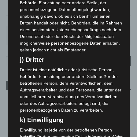
Behörde, Einrichtung oder andere Stelle, der
°
21.7
personenbezogene Daten offengelegt werden,
unabhängig davon, ob es sich bei ihr um einen
44%
4.5m/s
85%
Dritten handelt oder nicht. Behörden, die im Rahmen
eines bestimmten Untersuchungsauftrags nach dem
DO.
FR.
SA.
SO.
MO.
Unionsrecht oder dem Recht der Mitgliedstaaten
22
°
25
°
26
°
31
°
35
°
möglicherweise personenbezogene Daten erhalten,
gelten jedoch nicht als Empfänger.
j) Dritter
Dritter ist eine natürliche oder juristische Person,
Behörde, Einrichtung oder andere Stelle außer der
betroffenen Person, dem Verantwortlichen, dem
Aktuelle Beiträge
Auftragsverarbeiter und den Personen, die unter der
unmittelbaren Verantwortung des Verantwortlichen
Brand im „Haus der Begegnung“ in Neuwarmbüchen schnell
eingedämmt
oder des Auftragsverarbeiters befugt sind, die
personenbezogenen Daten zu verarbeiten.
6. August 2026
k) Einwilligung
Region Hannover: 21 neue Notfallsanitäter starten beim
Roten Kreuz
Einwilligung ist jede von der betroffenen Person
5. August 2026
freiwillig für den bestimmten Fall in informierter Weise