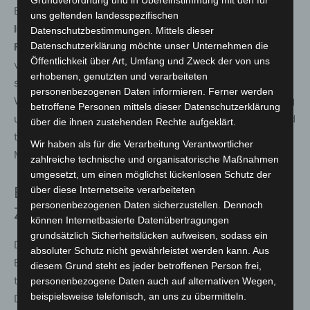
Grundverordnung und in Übereinstimmung mit den für
Bewegung und Musik stehen im Mittelpunkt beim
uns geltenden landesspezifischen
Interkulturellen Tanzfest
im Mehrgenerationenhaus am
Datenschutzbestimmungen. Mittels dieser
Freitag, 26. September
. „Die Musik bildet dabei das
Datenschutzerklärung möchte unser Unternehmen die
Öffentlichkeit über Art, Umfang und Zweck der von uns
verbindende Herzstück – sie kennt keine Grenzen,
erhobenen, genutzten und verarbeiteten
spricht alle Sprachen und berührt uns auf besondere
personenbezogenen Daten informieren. Ferner werden
Weise. Bewegung zur Musik schafft Raum für Begegnung
betroffene Personen mittels dieser Datenschutzerklärung
und lässt den Alltag für einen Moment in den Hintergrund
über die ihnen zustehenden Rechte aufgeklärt.
treten“, so Christine Pfeuffer, Leiterin des
Wir haben als für die Verarbeitung Verantwortlicher
Mehrgenerationenhauses.
zahlreiche technische und organisatorische Maßnahmen
umgesetzt, um einen möglichst lückenlosen Schutz der
Ehrenamt und gesellschaftlicher
über diese Internetseite verarbeiteten
personenbezogenen Daten sicherzustellen. Dennoch
Zusammenhalt
können Internetbasierte Datenübertragungen
grundsätzlich Sicherheitslücken aufweisen, sodass ein
Das Programm richtet sich auch gezielt an
absoluter Schutz nicht gewährleistet werden kann. Aus
Ehrenamtliche. Unter dem Motto „Sprache verbindet“
diesem Grund steht es jeder betroffenen Person frei,
treffen sich am
Dienstag, 23. September
, ehrenamtliche
personenbezogene Daten auch auf alternativen Wegen,
beispielsweise telefonisch, an uns zu übermitteln.
Dolmetscherinnen und Dolmetscher sowie Interessierte