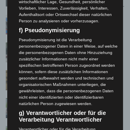
wirtschaftlicher Lage, Gesundheit, persönlicher
Verwandte Artikel
Mehr vom Autor
Vorlieben, Interessen, Zuverlässigkeit, Verhalten,
Aufenthaltsort oder Ortswechsel dieser natürlichen
Mann läuft mit Hockeyschläger über
Person zu analysieren oder vorherzusagen.
A7 – Polizei sucht Zeugen
f) Pseudonymisierung
Pseudonymisierung ist die Verarbeitung
Gasleitung bei McDonald’s-Umbau in
personenbezogener Daten in einer Weise, auf welche
Langenhagen beschädigt
die personenbezogenen Daten ohne Hinzuziehung
zusätzlicher Informationen nicht mehr einer
spezifischen betroffenen Person zugeordnet werden
können, sofern diese zusätzlichen Informationen
Hannover Klassik Open Air 2026:
gesondert aufbewahrt werden und technischen und
Französische Oper im Maschpark
organisatorischen Maßnahmen unterliegen, die
gewährleisten, dass die personenbezogenen Daten
nicht einer identifizierten oder identifizierbaren
Langenhagen: Autofahrer mit 3,17
natürlichen Person zugewiesen werden.
Promille aus dem Verkehr gezogen
g) Verantwortlicher oder für die
Verarbeitung Verantwortlicher
Blaulichtmeile Langenhagen 2026:
Verantwortlicher oder für die Verarbeitung