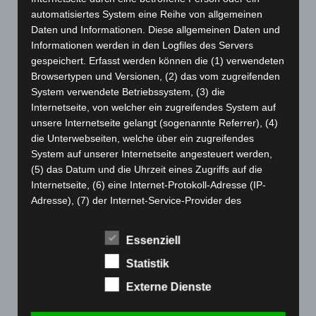
April 2024
(102)
automatisiertes System eine Reihe von allgemeinen
März 2024
(103)
Daten und Informationen. Diese allgemeinen Daten und
Februar 2024
(103)
Informationen werden in den Logfiles des Servers
gespeichert. Erfasst werden können die (1) verwendeten
Januar 2024
(111)
Browsertypen und Versionen, (2) das vom zugreifenden
Dezember 2023
(130)
System verwendete Betriebssystem, (3) die
November 2023
(130)
Internetseite, von welcher ein zugreifendes System auf
unsere Internetseite gelangt (sogenannte Referrer), (4)
Oktober 2023
(114)
die Unterwebseiten, welche über ein zugreifendes
September 2023
(133)
System auf unserer Internetseite angesteuert werden,
August 2023
(134)
(5) das Datum und die Uhrzeit eines Zugriffs auf die
Internetseite, (6) eine Internet-Protokoll-Adresse (IP-
Juli 2023
(118)
Adresse), (7) der Internet-Service-Provider des
Juni 2023
(142)
zugreifenden Systems und (8) sonstige ähnliche Daten
und Informationen, die der Gefahrenabwehr im Falle von
Mai 2023
(139)
Essenziell
Angriffen auf unsere informationstechnologischen
April 2023
(155)
Systeme dienen.
Statistik
März 2023
(174)
Bei der Nutzung dieser allgemeinen Daten und
Externe Dienste
Februar 2023
(154)
Informationen ziehen wird keine Rückschlüsse auf die