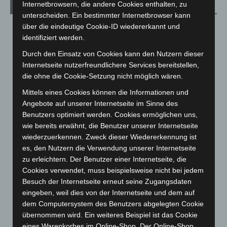
Internetbrowsern, die andere Cookies enthalten, zu
Archiv
unterscheiden. Ein bestimmter Internetbrowser kann
über die eindeutige Cookie-ID wiedererkannt und
August 2026
(10)
identifiziert werden.
Juli 2026
(73)
Durch den Einsatz von Cookies kann den Nutzern dieser
Juni 2026
(139)
Internetseite nutzerfreundlichere Services bereitstellen,
Mai 2026
(99)
die ohne die Cookie-Setzung nicht möglich wären.
April 2026
(99)
Mittels eines Cookies können die Informationen und
Angebote auf unserer Internetseite im Sinne des
März 2026
(115)
Benutzers optimiert werden. Cookies ermöglichen uns,
Februar 2026
(109)
wie bereits erwähnt, die Benutzer unserer Internetseite
Januar 2026
(122)
wiederzuerkennen. Zweck dieser Wiedererkennung ist
es, den Nutzern die Verwendung unserer Internetseite
Dezember 2025
(103)
zu erleichtern. Der Benutzer einer Internetseite, die
November 2025
(114)
Cookies verwendet, muss beispielsweise nicht bei jedem
Oktober 2025
(112)
Besuch der Internetseite erneut seine Zugangsdaten
eingeben, weil dies von der Internetseite und dem auf
September 2025
(93)
dem Computersystem des Benutzers abgelegten Cookie
August 2025
(90)
übernommen wird. Ein weiteres Beispiel ist das Cookie
Juli 2025
(90)
eines Warenkorbes im Online-Shop. Der Online-Shop