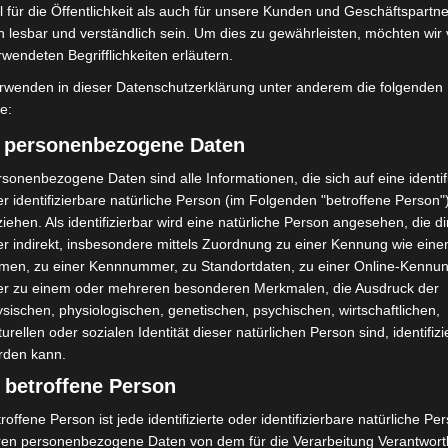
 für die Öffentlichkeit als auch für unsere Kunden und Geschäftspartne
h lesbar und verständlich sein. Um dies zu gewährleisten, möchten wir
rwendeten Begrifflichkeiten erläutern.
1 Cherry Ave., San Bruno, CA 94066, USA) benötigen wir laut
rwenden in dieser Datenschutzerklärung unter anderem die folgenden
 Ihre Zustimmung.
fe:
Daten erhoben, verarbeitet und gespeichert. Welche Daten
) personenbezogene Daten
bitte den Datenschutzbedingungen.
sonenbezogene Daten sind alle Informationen, die sich auf eine identifi
r identifizierbare natürliche Person (im Folgenden "betroffene Person"
tube
ist deaktiviert.
iehen. Als identifizierbar wird eine natürliche Person angesehen, die di
r indirekt, insbesondere mittels Zuordnung zu einer Kennung wie ein
Datenschutzbedingungen
men, zu einer Kennnummer, zu Standortdaten, zu einer Online-Kennu
er zu einem oder mehreren besonderen Merkmalen, die Ausdruck der
sischen, physiologischen, genetischen, psychischen, wirtschaftlichen,
turellen oder sozialen Identität dieser natürlichen Person sind, identifizi
rden kann.
 betroffene Person
roffene Person ist jede identifizierte oder identifizierbare natürliche Pe
ren personenbezogene Daten von dem für die Verarbeitung Verantwort