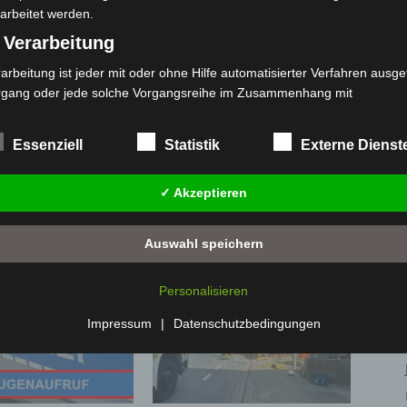
arbeitet werden.
 Verarbeitung
arbeitung ist jeder mit oder ohne Hilfe automatisierter Verfahren ausge
rgang oder jede solche Vorgangsreihe im Zusammenhang mit
rsonenbezogenen Daten wie das Erheben, das Erfassen, die Organisat
Nächster Artikel
s Ordnen, die Speicherung, die Anpassung oder Veränderung, das Aus
Essenziell
Statistik
Externe Dienst
Glanz, Glamour und Spitzensport: 9.000
 Abfragen, die Verwendung, die Offenlegung durch Übermittlung, Verb
Besucher beim Audi Ascot-Renntag
r eine andere Form der Bereitstellung, den Abgleich oder die Verknüp
✓ Akzeptieren
 Einschränkung, das Löschen oder die Vernichtung.
) Einschränkung der Verarbeitung
Auswahl speichern
schränkung der Verarbeitung ist die Markierung gespeicherter
sonenbezogener Daten mit dem Ziel, ihre künftige Verarbeitung
Personalisieren
nzuschränken.
 Profiling
Impressum
|
Datenschutzbedingungen
filing ist jede Art der automatisierten Verarbeitung personenbezogener
ten, die darin besteht, dass diese personenbezogenen Daten verwend
den, um bestimmte persönliche Aspekte, die sich auf eine natürliche 