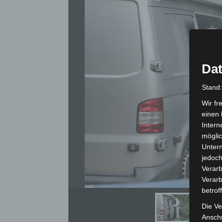
Dat
Stand
Wir fr
einen 
Intern
möglic
Unter
jedoch
Verarb
Verarb
betrof
Die Ve
Anschr