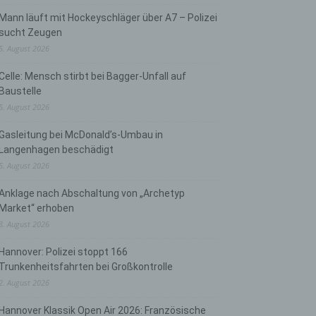
Mann läuft mit Hockeyschläger über A7 – Polizei
sucht Zeugen
5. August 2026
Celle: Mensch stirbt bei Bagger-Unfall auf
Baustelle
5. August 2026
Gasleitung bei McDonald’s-Umbau in
Langenhagen beschädigt
5. August 2026
Anklage nach Abschaltung von „Archetyp
Market“ erhoben
3. August 2026
Hannover: Polizei stoppt 166
Trunkenheitsfahrten bei Großkontrolle
2. August 2026
Hannover Klassik Open Air 2026: Französische