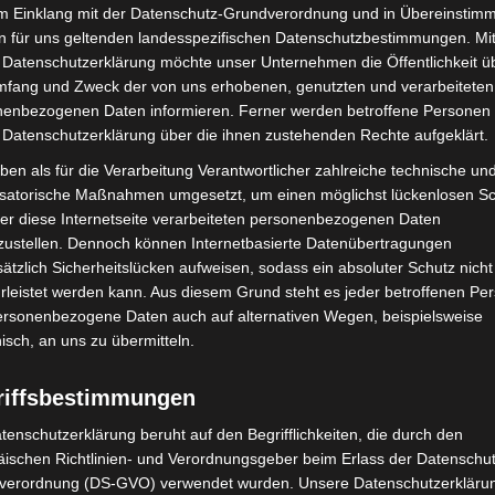
im Einklang mit der Datenschutz-Grundverordnung und in Übereinstim
n für uns geltenden landesspezifischen Datenschutzbestimmungen. Mit
Körper deutliche Verletzungsspuren auf, die auf ein
 Datenschutzerklärung möchte unser Unternehmen die Öffentlichkeit ü
tät des Mannes ist bislang ungeklärt. Erste
mfang und Zweck der von uns erhobenen, genutzten und verarbeiteten
wa 60 Jahren aus.
enbezogenen Daten informieren. Ferner werden betroffene Personen 
 Datenschutzerklärung über die ihnen zustehenden Rechte aufgeklärt.
 Seeufers wurde weiträumig abgesperrt. Der
ben als für die Verarbeitung Verantwortlicher zahlreiche technische un
sowie Diensthundeführer sind vor Ort im Einsatz um
isatorische Maßnahmen umgesetzt, um einen möglichst lückenlosen S
er diese Internetseite verarbeiteten personenbezogenen Daten
ams wurde zudem ein Fahrrad aufgefunden, das
zustellen. Dennoch können Internetbasierte Datenübertragungen
all steht.
ätzlich Sicherheitslücken aufweisen, sodass ein absoluter Schutz nicht
leistet werden kann. Aus diesem Grund steht es jeder betroffenen Pe
t die Polizei derzeit aus ermittlungstaktischen
personenbezogene Daten auch auf alternativen Wegen, beispielsweise
uern an.
nisch, an uns zu übermitteln.
riffsbestimmungen
genhagener-news.de/mithilfe-nach-toetungsdelikt-
tenschutzerklärung beruht auf den Begrifflichkeiten, die durch den
ischen Richtlinien- und Verordnungsgeber beim Erlass der Datenschut
verordnung (DS-GVO) verwendet wurden. Unsere Datenschutzerklärun