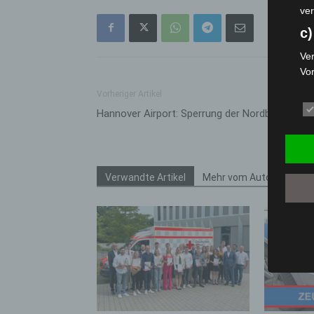
ver
c)
Ver
Vo
pe
Vorheriger Artikel
da
Hannover Airport: Sperrung der Nordbahn
das
ode
die
d
Verwandte Artikel
Mehr vom Autor
Ein
per
ei
e)
Pro
Da
wer