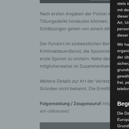
stets 
mit de
Nach ersten Angaben der Polizei weist der 
dieser
Tötungsdelikt hindeuten könnten. Die Identi
Art, U
Schätzungen gehen von einem Alter von et
person
dieser
Der Fundort im südwestlichen Bereich des
Wir ha
Kriminaldauerdienst, die Spurensicherung 
organ
der üb
erste Spuren zu sichern. Nahe des Leichn
sicher
möglicherweise im Zusammenhang mit dem F
grunds
gewähr
Weitere Details zur Art der Verletzungen gib
frei, 
Gründen nicht bekannt. Die Ermittlungen da
telefo
Beg
Folgemeldung / Zeugenauruf:
https://lan
am-silbersee/
Die Da
Europä
Grund