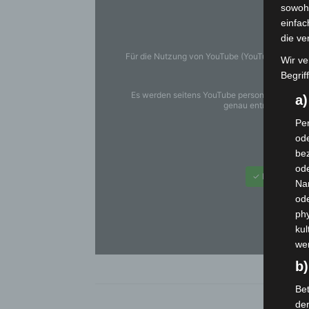
sowohl
einfac
die ve
Für die Nutzung von YouTube (YouTube, LLC, 90
Wir ve
DSGVO
Begrif
Es werden seitens YouTube personenbezogene 
a
genau entnehmen Sie 
Per
ode
You
bez
ode
✓ Erlauben
Na
od
phy
kul
we
b)
Bet
de