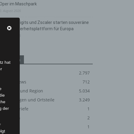
Oper im Maschpark
2. August 2026
Schwarz Digits und Zscaler starten souveräne
Cloud-Sicherheitsplattform für Europa
2. August 2026
Kategorien
tz hat
er
Blaulicht
2.797
Corona-News
712
e
Hannover und Region
5.034
die
Langenhagen und Ortsteile
3.249
che
g der
Leserbriefe
1
Tötungsdelikt Silbersee - Langenh
Menschen
2
r
Über uns
1
lgt