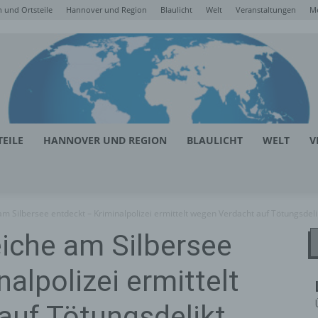
 und Ortsteile
Hannover und Region
Blaulicht
Welt
Veranstaltungen
M
EILE
HANNOVER UND REGION
BLAULICHT
WELT
V
m Silbersee entdeckt – Kriminalpolizei ermittelt wegen Verdacht auf Tötungsdeli
iche am Silbersee
alpolizei ermittelt
auf Tötungsdelikt