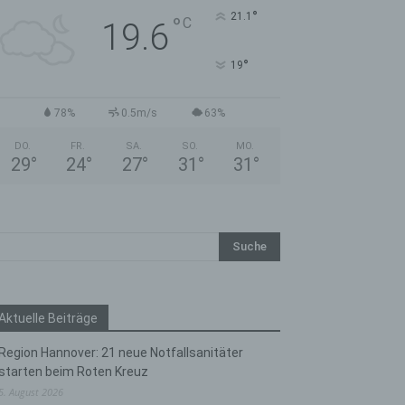
°
21.1
°
C
19.6
°
19
78%
0.5m/s
63%
DO.
FR.
SA.
SO.
MO.
29
°
24
°
27
°
31
°
31
°
Aktuelle Beiträge
Region Hannover: 21 neue Notfallsanitäter
starten beim Roten Kreuz
5. August 2026