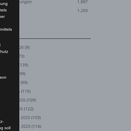
Veranstaltungen
1.887
mung
tels
Welt
1.269
ber
mittels
Archiv
d
August 2026
(9)
chutz
Juli 2026
(73)
Juni 2026
(139)
Mai 2026
(99)
rson
April 2026
(99)
März 2026
(115)
Februar 2026
(109)
Januar 2026
(122)
Dezember 2025
(103)
z-
November 2025
(114)
g soll