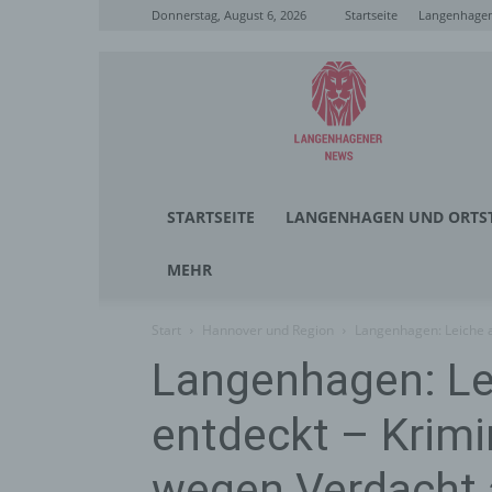
Donnerstag, August 6, 2026
Startseite
Langenhagen
Langenhagener
News
STARTSEITE
LANGENHAGEN UND ORTST
MEHR
Start
Hannover und Region
Langenhagen: Leiche a
Langenhagen: Le
entdeckt – Krimin
wegen Verdacht 