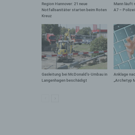
bez
Region Hannover: 21 neue
Mann läuft 
wir
Notfallsanitäter starten beim Roten
A7 – Polize
Zuv
Kreuz
Pe
f
Ps
We
zus
zu
au
unt
Gasleitung bei McDonald’s-Umbau in
Anklage na
Langenhagen beschädigt
„Archetyp 
ide
g)
Ve
Ver
ode
ge
pe
Ver