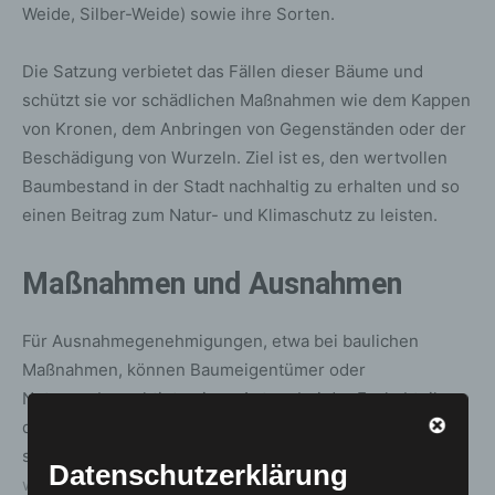
Weide, Silber-Weide) sowie ihre Sorten.
Die Satzung verbietet das Fällen dieser Bäume und
schützt sie vor schädlichen Maßnahmen wie dem Kappen
von Kronen, dem Anbringen von Gegenständen oder der
Beschädigung von Wurzeln. Ziel ist es, den wertvollen
Baumbestand in der Stadt nachhaltig zu erhalten und so
einen Beitrag zum Natur- und Klimaschutz zu leisten.
Maßnahmen und Ausnahmen
Für Ausnahmegenehmigungen, etwa bei baulichen
Maßnahmen, können Baumeigentümer oder
Nutzungsberechtigte einen Antrag bei der Fachabteilung
der Stadt stellen. Das entsprechende Onlineformular
sowie die vollständige Satzung stehen unter
Datenschutzerklärung
www.langenhagen.de/baumschutz
bereit.