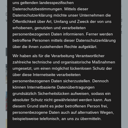
uns geltenden landesspezifischen
Vorheriger Artikel
Nächster Artikel
Datenschutzbestimmungen. Mittels dieser
DRK in der Region Hannover
Weihnachtszauber im CCL:
Datenschutzerklärung möchte unser Unternehmen die
wählt neues Präsidium
Festliche Aktionen und
Öffentlichkeit über Art, Umfang und Zweck der von uns
Überraschungen in der
erhobenen, genutzten und verarbeiteten
Vorweihnachtszeit
personenbezogenen Daten informieren. Ferner werden
betroffene Personen mittels dieser Datenschutzerklärung
über die ihnen zustehenden Rechte aufgeklärt.
Verwandte Artikel
Mehr vom Autor
Wir haben als für die Verarbeitung Verantwortlicher
zahlreiche technische und organisatorische Maßnahmen
Kunst trifft Weingenuss: Barbara-
umgesetzt, um einen möglichst lückenlosen Schutz der
Susann Mehring zeigt ihre Werke im
über diese Internetseite verarbeiteten
Jacques’ Wein-Depot Isernhagen
personenbezogenen Daten sicherzustellen. Dennoch
können Internetbasierte Datenübertragungen
grundsätzlich Sicherheitslücken aufweisen, sodass ein
A2: Zweite Turbobaustelle startet
absoluter Schutz nicht gewährleistet werden kann. Aus
zwischen Hannover-West und
diesem Grund steht es jeder betroffenen Person frei,
Bothfeld
personenbezogene Daten auch auf alternativen Wegen,
beispielsweise telefonisch, an uns zu übermitteln.
Hannover: Erste Tigermücken-