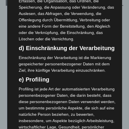
Erfassen, die Organisation, das Ordnen, die
Aktuelle Beiträge
Speicherung, die Anpassung oder Veränderung, das
Kunst trifft Weingenuss: Barbara-Susann Mehring zeigt ihre
Auslesen, das Abfragen, die Verwendung, die
Werke im Jacques’ Wein-Depot Isernhagen
Offenlegung durch Übermittlung, Verbreitung oder
8. August 2026
eine andere Form der Bereitstellung, den Abgleich
oder die Verknüpfung, die Einschränkung, das
A2: Zweite Turbobaustelle startet zwischen Hannover-West
Löschen oder die Vernichtung.
und Bothfeld
d) Einschränkung der Verarbeitung
8. August 2026
Einschränkung der Verarbeitung ist die Markierung
Niedersachsen: Feuerwehrkräfte kehren nach
gespeicherter personenbezogener Daten mit dem
Waldbrandeinsatz aus Spanien zurück
Ziel, ihre künftige Verarbeitung einzuschränken.
7. August 2026
e) Profiling
Hannover: Erste Tigermücken-Population in Niedersachsen
Profiling ist jede Art der automatisierten Verarbeitung
entdeckt
personenbezogener Daten, die darin besteht, dass
7. August 2026
diese personenbezogenen Daten verwendet werden,
um bestimmte persönliche Aspekte, die sich auf eine
Brand im „Haus der Begegnung“ in Neuwarmbüchen schnell
eingedämmt
natürliche Person beziehen, zu bewerten,
insbesondere, um Aspekte bezüglich Arbeitsleistung,
6. August 2026
wirtschaftlicher Lage, Gesundheit, persönlicher