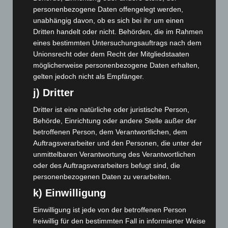
Januar 2026
(122)
personenbezogene Daten offengelegt werden,
Dezember 2025
(103)
unabhängig davon, ob es sich bei ihr um einen
Dritten handelt oder nicht. Behörden, die im Rahmen
November 2025
(114)
eines bestimmten Untersuchungsauftrags nach dem
Oktober 2025
(112)
Unionsrecht oder dem Recht der Mitgliedstaaten
September 2025
(93)
möglicherweise personenbezogene Daten erhalten,
gelten jedoch nicht als Empfänger.
August 2025
(90)
j) Dritter
Juli 2025
(90)
Dritter ist eine natürliche oder juristische Person,
Juni 2025
(103)
Behörde, Einrichtung oder andere Stelle außer der
Mai 2025
(112)
betroffenen Person, dem Verantwortlichen, dem
April 2025
(88)
Auftragsverarbeiter und den Personen, die unter der
unmittelbaren Verantwortung des Verantwortlichen
März 2025
(111)
oder des Auftragsverarbeiters befugt sind, die
Februar 2025
(96)
personenbezogenen Daten zu verarbeiten.
Januar 2025
(88)
k) Einwilligung
Dezember 2024
(89)
Einwilligung ist jede von der betroffenen Person
November 2024
(94)
freiwillig für den bestimmten Fall in informierter Weise