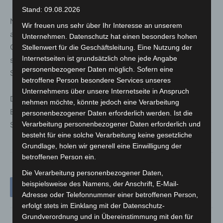
Stand: 09.08.2026
Neben der Baumschutzsatzung sind auch Bestimmungen
Wir freuen uns sehr über Ihr Interesse an unserem
aus Bebauungsplänen zu beachten, die zusätzlich
Unternehmen. Datenschutz hat einen besonders hohen
Gehölzgruppen oder einzelne Gehölze unter Schutz
Stellenwert für die Geschäftsleitung. Eine Nutzung der
Internetseiten ist grundsätzlich ohne jede Angabe
stellen können. Für Fragen steht die Fachabteilung
personenbezogener Daten möglich. Sofern eine
Stadtgrün in Langenhagen zur Verfügung.
betroffene Person besondere Services unseres
Unternehmens über unsere Internetseite in Anspruch
Die neue Satzung ist ein wichtiger Schritt, um den
nehmen möchte, könnte jedoch eine Verarbeitung
Baumbestand in Langenhagen zu sichern und das
personenbezogener Daten erforderlich werden. Ist die
Verarbeitung personenbezogener Daten erforderlich und
Stadtklima nachhaltig zu stärken.
besteht für eine solche Verarbeitung keine gesetzliche
Grundlage, holen wir generell eine Einwilligung der
betroffenen Person ein.
Die Verarbeitung personenbezogener Daten,
beispielsweise des Namens, der Anschrift, E-Mail-
Adresse oder Telefonnummer einer betroffenen Person,
erfolgt stets im Einklang mit der Datenschutz-
Grundverordnung und in Übereinstimmung mit den für