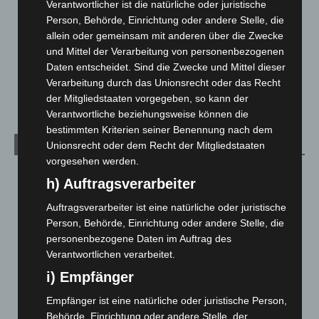
Leserbriefe
1
Verantwortlicher ist die natürliche oder juristische
Person, Behörde, Einrichtung oder andere Stelle, die
Menschen
2
allein oder gemeinsam mit anderen über die Zwecke
Über uns
1
und Mittel der Verarbeitung von personenbezogenen
Veranstaltungen
1.888
Daten entscheidet. Sind die Zwecke und Mittel dieser
Verarbeitung durch das Unionsrecht oder das Recht
Welt
1.271
der Mitgliedstaaten vorgegeben, so kann der
Verantwortliche beziehungsweise können die
bestimmten Kriterien seiner Benennung nach dem
Unionsrecht oder dem Recht der Mitgliedstaaten
Archiv
vorgesehen werden.
August 2026
(14)
h) Auftragsverarbeiter
Juli 2026
(73)
Auftragsverarbeiter ist eine natürliche oder juristische
Juni 2026
(139)
Person, Behörde, Einrichtung oder andere Stelle, die
personenbezogene Daten im Auftrag des
Mai 2026
(99)
Verantwortlichen verarbeitet.
April 2026
(99)
i) Empfänger
März 2026
(115)
Empfänger ist eine natürliche oder juristische Person,
Februar 2026
(109)
Behörde, Einrichtung oder andere Stelle, der