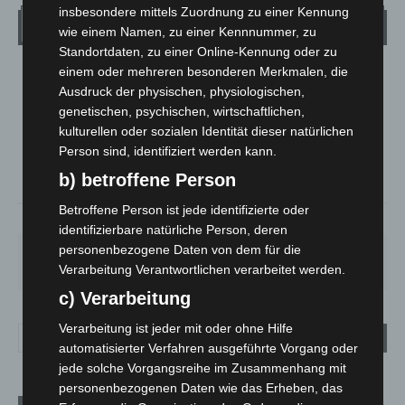
insbesondere mittels Zuordnung zu einer Kennung
Wetter
wie einem Namen, zu einer Kennnummer, zu
Standortdaten, zu einer Online-Kennung oder zu
einem oder mehreren besonderen Merkmalen, die
LANGENHAGEN
Ausdruck der physischen, physiologischen,
Klarer Himmel
genetischen, psychischen, wirtschaftlichen,
°
21.1
kulturellen oder sozialen Identität dieser natürlichen
°
C
20.3
Person sind, identifiziert werden kann.
°
20.1
b) betroffene Person
Betroffene Person ist jede identifizierte oder
59%
1.8m/s
5%
identifizierbare natürliche Person, deren
personenbezogene Daten von dem für die
SO.
MO.
DI.
MI.
DO.
33
°
27
°
24
°
27
°
31
°
Verarbeitung Verantwortlichen verarbeitet werden.
c) Verarbeitung
Verarbeitung ist jeder mit oder ohne Hilfe
automatisierter Verfahren ausgeführte Vorgang oder
jede solche Vorgangsreihe im Zusammenhang mit
personenbezogenen Daten wie das Erheben, das