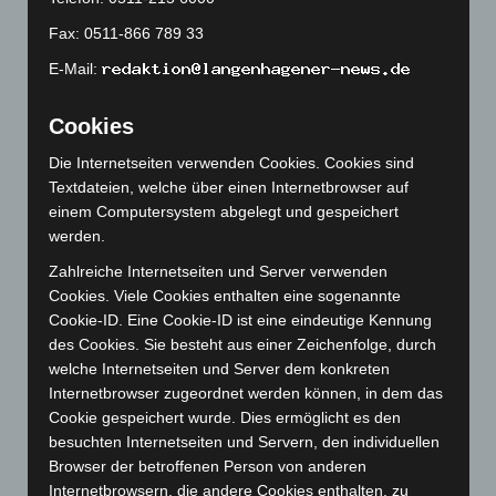
Juli 2023
(118)
Fax: 0511-866 789 33
Juni 2023
(142)
E-Mail:
Mai 2023
(139)
April 2023
(155)
Cookies
März 2023
(174)
Die Internetseiten verwenden Cookies. Cookies sind
Februar 2023
(154)
Textdateien, welche über einen Internetbrowser auf
einem Computersystem abgelegt und gespeichert
Januar 2023
(140)
werden.
Dezember 2022
(130)
Zahlreiche Internetseiten und Server verwenden
November 2022
(167)
Cookies. Viele Cookies enthalten eine sogenannte
Oktober 2022
(166)
Cookie-ID. Eine Cookie-ID ist eine eindeutige Kennung
des Cookies. Sie besteht aus einer Zeichenfolge, durch
September 2022
(205)
welche Internetseiten und Server dem konkreten
August 2022
(166)
Internetbrowser zugeordnet werden können, in dem das
Juli 2022
(133)
Cookie gespeichert wurde. Dies ermöglicht es den
besuchten Internetseiten und Servern, den individuellen
Juni 2022
(167)
Browser der betroffenen Person von anderen
Mai 2022
(177)
Internetbrowsern, die andere Cookies enthalten, zu