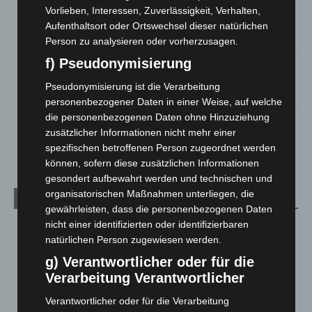
Region Hannover: 21 neue Notfallsanitäter starten beim
Vorlieben, Interessen, Zuverlässigkeit, Verhalten,
Roten Kreuz
Aufenthaltsort oder Ortswechsel dieser natürlichen
5. August 2026
Person zu analysieren oder vorherzusagen.
f) Pseudonymisierung
Mann läuft mit Hockeyschläger über A7 – Polizei sucht
Zeugen
Pseudonymisierung ist die Verarbeitung
5. August 2026
personenbezogener Daten in einer Weise, auf welche
die personenbezogenen Daten ohne Hinzuziehung
Celle: Mensch stirbt bei Bagger-Unfall auf Baustelle
zusätzlicher Informationen nicht mehr einer
5. August 2026
spezifischen betroffenen Person zugeordnet werden
können, sofern diese zusätzlichen Informationen
gesondert aufbewahrt werden und technischen und
organisatorischen Maßnahmen unterliegen, die
Kategorien
gewährleisten, dass die personenbezogenen Daten
nicht einer identifizierten oder identifizierbaren
Blaulicht
2.799
natürlichen Person zugewiesen werden.
Corona-News
712
g) Verantwortlicher oder für die
Hannover und Region
5.039
Verarbeitung Verantwortlicher
Langenhagen und Ortsteile
3.252
Verantwortlicher oder für die Verarbeitung