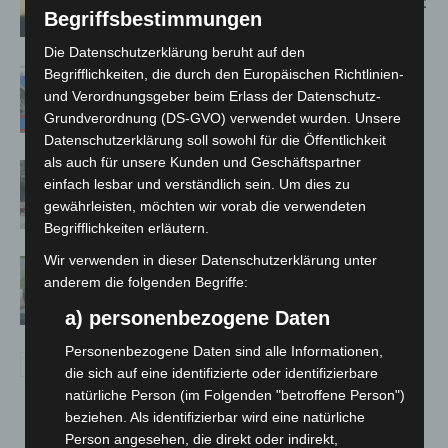
Population in Niedersachsen entdeckt
Begriffsbestimmungen
Die Datenschutzerklärung beruht auf den
Mann läuft mit Hockeyschläger über
Begrifflichkeiten, die durch den Europäischen Richtlinien-
und Verordnungsgeber beim Erlass der Datenschutz-
A7 – Polizei sucht Zeugen
Grundverordnung (DS-GVO) verwendet wurden. Unsere
Datenschutzerklärung soll sowohl für die Öffentlichkeit
als auch für unsere Kunden und Geschäftspartner
Gasleitung bei McDonald’s-Umbau in
einfach lesbar und verständlich sein. Um dies zu
Langenhagen beschädigt
gewährleisten, möchten wir vorab die verwendeten
Begrifflichkeiten erläutern.
Wir verwenden in dieser Datenschutzerklärung unter
Langenhagen: Autofahrer mit 3,17
anderem die folgenden Begriffe:
Promille aus dem Verkehr gezogen
a) personenbezogene Daten
Personenbezogene Daten sind alle Informationen,
die sich auf eine identifizierte oder identifizierbare
natürliche Person (im Folgenden "betroffene Person")
beziehen. Als identifizierbar wird eine natürliche
Person angesehen, die direkt oder indirekt,