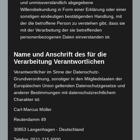
und unmissverständlich abgegebene
Oktober 2024
(93)
Willensbekundung in Form einer Erklärung oder einer
September 2024
(112)
sonstigen eindeutigen bestätigenden Handlung, mit
August 2024
(107)
der die betroffene Person zu verstehen gibt, dass sie
mit der Verarbeitung der sie betreffenden
Juli 2024
(89)
personenbezogenen Daten einverstanden ist.
Juni 2024
(107)
Mai 2024
(149)
Name und Anschrift des für die
April 2024
(102)
Verarbeitung Verantwortlichen
März 2024
(103)
Verantwortlicher im Sinne der Datenschutz-
Februar 2024
(103)
Grundverordnung, sonstiger in den Mitgliedstaaten der
Europäischen Union geltenden Datenschutzgesetze und
Januar 2024
(111)
anderer Bestimmungen mit datenschutzrechtlichem
Dezember 2023
(130)
Charakter ist:
November 2023
(130)
Carl-Marcus Müller
Oktober 2023
(114)
Reuterdamm 49
September 2023
(133)
30853 Langenhagen - Deutschland
August 2023
(134)
Telefon: 0511-215 6000