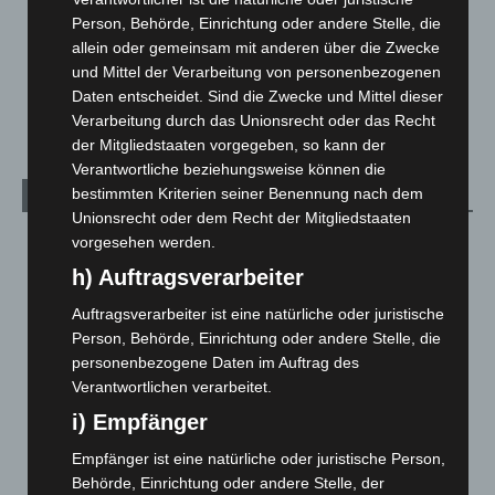
Menschen
2
Person, Behörde, Einrichtung oder andere Stelle, die
Über uns
1
allein oder gemeinsam mit anderen über die Zwecke
Veranstaltungen
1.887
und Mittel der Verarbeitung von personenbezogenen
Daten entscheidet. Sind die Zwecke und Mittel dieser
Welt
1.269
Verarbeitung durch das Unionsrecht oder das Recht
der Mitgliedstaaten vorgegeben, so kann der
Verantwortliche beziehungsweise können die
bestimmten Kriterien seiner Benennung nach dem
Archiv
Unionsrecht oder dem Recht der Mitgliedstaaten
August 2026
(9)
vorgesehen werden.
h) Auftragsverarbeiter
Juli 2026
(73)
Juni 2026
(139)
Auftragsverarbeiter ist eine natürliche oder juristische
Person, Behörde, Einrichtung oder andere Stelle, die
Mai 2026
(99)
personenbezogene Daten im Auftrag des
April 2026
(99)
Verantwortlichen verarbeitet.
März 2026
(115)
i) Empfänger
Februar 2026
(109)
Empfänger ist eine natürliche oder juristische Person,
Januar 2026
(122)
Behörde, Einrichtung oder andere Stelle, der