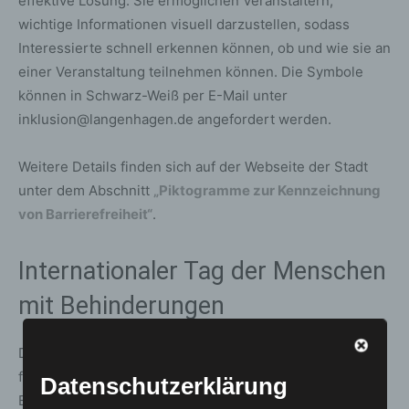
effektive Lösung: Sie ermöglichen Veranstaltern,
wichtige Informationen visuell darzustellen, sodass
Interessierte schnell erkennen können, ob und wie sie an
einer Veranstaltung teilnehmen können. Die Symbole
können in Schwarz-Weiß per E-Mail unter
inklusion@langenhagen.de angefordert werden.
Weitere Details finden sich auf der Webseite der Stadt
unter dem Abschnitt
„Piktogramme zur Kennzeichnung
von Barrierefreiheit“
.
Internationaler Tag der Menschen
mit Behinderungen
Der von den Vereinten Nationen ausgerufene Aktionstag
findet
jährlich am 3. Dezember
statt und rückt die
Datenschutzerklärung
Bedürfnisse von Menschen mit körperlichen, geistigen