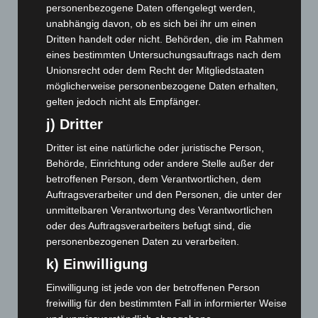
Dezember 2025
(103)
personenbezogene Daten offengelegt werden,
unabhängig davon, ob es sich bei ihr um einen
November 2025
(114)
Dritten handelt oder nicht. Behörden, die im Rahmen
Oktober 2025
(112)
eines bestimmten Untersuchungsauftrags nach dem
Unionsrecht oder dem Recht der Mitgliedstaaten
September 2025
(93)
möglicherweise personenbezogene Daten erhalten,
August 2025
(90)
gelten jedoch nicht als Empfänger.
Juli 2025
(90)
j) Dritter
Juni 2025
(103)
Dritter ist eine natürliche oder juristische Person,
Mai 2025
(112)
Behörde, Einrichtung oder andere Stelle außer der
April 2025
(88)
betroffenen Person, dem Verantwortlichen, dem
Auftragsverarbeiter und den Personen, die unter der
März 2025
(111)
unmittelbaren Verantwortung des Verantwortlichen
Februar 2025
(96)
oder des Auftragsverarbeiters befugt sind, die
personenbezogenen Daten zu verarbeiten.
Januar 2025
(88)
k) Einwilligung
Dezember 2024
(89)
November 2024
(94)
Einwilligung ist jede von der betroffenen Person
freiwillig für den bestimmten Fall in informierter Weise
Oktober 2024
(93)