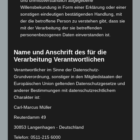
und unmissverständlich abgegebene
September 2024
(112)
Willensbekundung in Form einer Erklärung oder einer
August 2024
(107)
sonstigen eindeutigen bestätigenden Handlung, mit
der die betroffene Person zu verstehen gibt, dass sie
Juli 2024
(89)
mit der Verarbeitung der sie betreffenden
Juni 2024
(107)
personenbezogenen Daten einverstanden ist.
Mai 2024
(149)
April 2024
(102)
Name und Anschrift des für die
Verarbeitung Verantwortlichen
März 2024
(103)
Februar 2024
(103)
Verantwortlicher im Sinne der Datenschutz-
Grundverordnung, sonstiger in den Mitgliedstaaten der
Januar 2024
(111)
Europäischen Union geltenden Datenschutzgesetze und
Dezember 2023
(130)
anderer Bestimmungen mit datenschutzrechtlichem
Charakter ist:
November 2023
(130)
Oktober 2023
(114)
Carl-Marcus Müller
September 2023
(133)
Reuterdamm 49
August 2023
(134)
30853 Langenhagen - Deutschland
Juli 2023
(118)
Telefon: 0511-215 6000