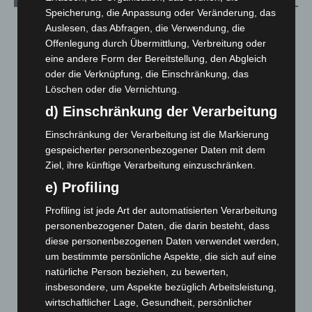
Speicherung, die Anpassung oder Veränderung, das
Region Hannover: 21 neue Notfallsanitäter starten beim
Auslesen, das Abfragen, die Verwendung, die
Roten Kreuz
Offenlegung durch Übermittlung, Verbreitung oder
5. August 2026
eine andere Form der Bereitstellung, den Abgleich
oder die Verknüpfung, die Einschränkung, das
Mann läuft mit Hockeyschläger über A7 – Polizei sucht
Löschen oder die Vernichtung.
Zeugen
d) Einschränkung der Verarbeitung
5. August 2026
Einschränkung der Verarbeitung ist die Markierung
Celle: Mensch stirbt bei Bagger-Unfall auf Baustelle
gespeicherter personenbezogener Daten mit dem
5. August 2026
Ziel, ihre künftige Verarbeitung einzuschränken.
Gasleitung bei McDonald’s-Umbau in Langenhagen
e) Profiling
beschädigt
Profiling ist jede Art der automatisierten Verarbeitung
5. August 2026
personenbezogener Daten, die darin besteht, dass
diese personenbezogenen Daten verwendet werden,
Anklage nach Abschaltung von „Archetyp Market“ erhoben
um bestimmte persönliche Aspekte, die sich auf eine
3. August 2026
natürliche Person beziehen, zu bewerten,
insbesondere, um Aspekte bezüglich Arbeitsleistung,
Hannover: Polizei stoppt 166 Trunkenheitsfahrten bei
wirtschaftlicher Lage, Gesundheit, persönlicher
Großkontrolle