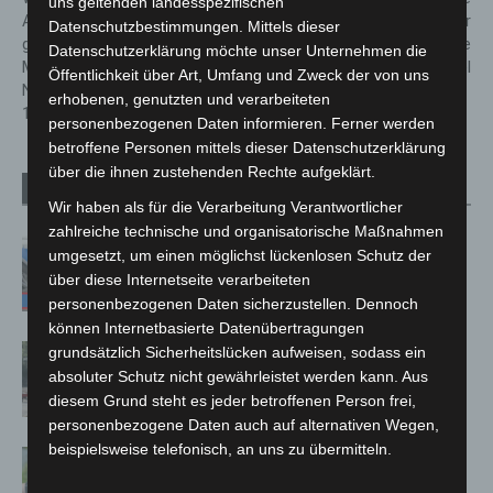
uns geltenden landesspezifischen
Arbeitsplatzausstattung
Abfahrtssperrung in der
Datenschutzbestimmungen. Mittels dieser
gestartet: Mehr als 26.000
Anschlussstelle
Datenschutzerklärung möchte unser Unternehmen die
Mitarbeitende der Polizei
Großburgwedel
Öffentlichkeit über Art, Umfang und Zweck der von uns
Niedersachsen erhalten 2-in-
erhobenen, genutzten und verarbeiteten
1-Notebooks
personenbezogenen Daten informieren. Ferner werden
betroffene Personen mittels dieser Datenschutzerklärung
über die ihnen zustehenden Rechte aufgeklärt.
Verwandte Artikel
Mehr vom Autor
Wir haben als für die Verarbeitung Verantwortlicher
zahlreiche technische und organisatorische Maßnahmen
Mann läuft mit Hockeyschläger über
umgesetzt, um einen möglichst lückenlosen Schutz der
A7 – Polizei sucht Zeugen
über diese Internetseite verarbeiteten
personenbezogenen Daten sicherzustellen. Dennoch
können Internetbasierte Datenübertragungen
Gasleitung bei McDonald’s-Umbau in
grundsätzlich Sicherheitslücken aufweisen, sodass ein
Langenhagen beschädigt
absoluter Schutz nicht gewährleistet werden kann. Aus
diesem Grund steht es jeder betroffenen Person frei,
personenbezogene Daten auch auf alternativen Wegen,
beispielsweise telefonisch, an uns zu übermitteln.
Langenhagen: Autofahrer mit 3,17
Promille aus dem Verkehr gezogen