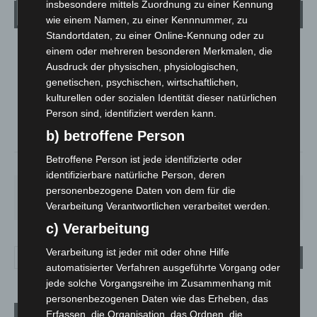
insbesondere mittels Zuordnung zu einer Kennung
Wetter
wie einem Namen, zu einer Kennnummer, zu
Standortdaten, zu einer Online-Kennung oder zu
einem oder mehreren besonderen Merkmalen, die
LANGENHAGEN
Ausdruck der physischen, physiologischen,
Überwiegend Bewölkt
genetischen, psychischen, wirtschaftlichen,
°
21.1
°
kulturellen oder sozialen Identität dieser natürlichen
C
19.6
Person sind, identifiziert werden kann.
°
19
b) betroffene Person
Betroffene Person ist jede identifizierte oder
78%
0.5m/s
63%
identifizierbare natürliche Person, deren
personenbezogene Daten von dem für die
DO.
FR.
SA.
SO.
MO.
29
°
24
°
27
°
31
°
31
°
Verarbeitung Verantwortlichen verarbeitet werden.
c) Verarbeitung
Verarbeitung ist jeder mit oder ohne Hilfe
automatisierter Verfahren ausgeführte Vorgang oder
jede solche Vorgangsreihe im Zusammenhang mit
personenbezogenen Daten wie das Erheben, das
Aktuelle Beiträge
Erfassen, die Organisation, das Ordnen, die