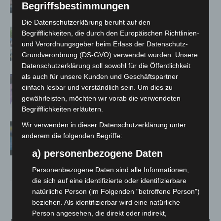
Begriffsbestimmungen
Die Datenschutzerklärung beruht auf den
Blaulichtmeile Langenhagen 2026:
Begrifflichkeiten, die durch den Europäischen Richtlinien-
Polizei, Feuerwehr und Rettung
und Verordnungsgeber beim Erlass der Datenschutz-
hautnah erleben
Grundverordnung (DS-GVO) verwendet wurden. Unsere
Datenschutzerklärung soll sowohl für die Öffentlichkeit
als auch für unsere Kunden und Geschäftspartner
Polizei Langenhagen testet Aufnahme
einfach lesbar und verständlich sein. Um dies zu
von Anzeigen per Videochat
gewährleisten, möchten wir vorab die verwendeten
Begrifflichkeiten erläutern.
Wir verwenden in dieser Datenschutzerklärung unter
Vermisste Seniorin aus Godshorn tot
anderem die folgenden Begriffe:
aufgefunden
a) personenbezogene Daten
Personenbezogene Daten sind alle Informationen,
die sich auf eine identifizierte oder identifizierbare
natürliche Person (im Folgenden "betroffene Person")
beziehen. Als identifizierbar wird eine natürliche
Person angesehen, die direkt oder indirekt,