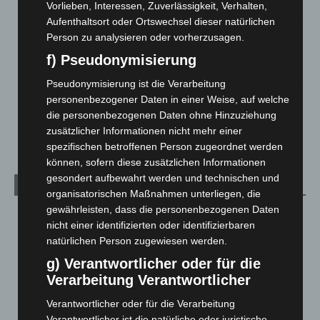
Vorlieben, Interessen, Zuverlässigkeit, Verhalten,
2. August 2026
Aufenthaltsort oder Ortswechsel dieser natürlichen
Hannover Klassik Open Air 2026: Französische Oper im
Person zu analysieren oder vorherzusagen.
Maschpark
f) Pseudonymisierung
2. August 2026
Pseudonymisierung ist die Verarbeitung
Schwarz Digits und Zscaler starten souveräne Cloud-
personenbezogener Daten in einer Weise, auf welche
Sicherheitsplattform für Europa
die personenbezogenen Daten ohne Hinzuziehung
2. August 2026
zusätzlicher Informationen nicht mehr einer
spezifischen betroffenen Person zugeordnet werden
können, sofern diese zusätzlichen Informationen
gesondert aufbewahrt werden und technischen und
Kategorien
organisatorischen Maßnahmen unterliegen, die
gewährleisten, dass die personenbezogenen Daten
Blaulicht
2.797
nicht einer identifizierten oder identifizierbaren
Corona-News
712
natürlichen Person zugewiesen werden.
Hannover und Region
5.034
g) Verantwortlicher oder für die
Verarbeitung Verantwortlicher
Langenhagen und Ortsteile
3.249
Leserbriefe
1
Verantwortlicher oder für die Verarbeitung
Verantwortlicher ist die natürliche oder juristische