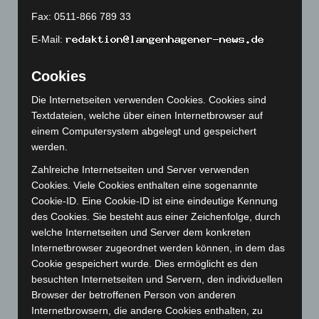
Juni 2023
(142)
Fax: 0511-866 789 33
Mai 2023
(139)
E-Mail:
April 2023
(155)
Cookies
März 2023
(174)
Februar 2023
(154)
Die Internetseiten verwenden Cookies. Cookies sind
Textdateien, welche über einen Internetbrowser auf
Januar 2023
(140)
einem Computersystem abgelegt und gespeichert
Dezember 2022
(130)
werden.
November 2022
(167)
Zahlreiche Internetseiten und Server verwenden
Oktober 2022
(166)
Cookies. Viele Cookies enthalten eine sogenannte
Cookie-ID. Eine Cookie-ID ist eine eindeutige Kennung
September 2022
(205)
des Cookies. Sie besteht aus einer Zeichenfolge, durch
August 2022
(166)
welche Internetseiten und Server dem konkreten
Juli 2022
(133)
Internetbrowser zugeordnet werden können, in dem das
Cookie gespeichert wurde. Dies ermöglicht es den
Juni 2022
(167)
besuchten Internetseiten und Servern, den individuellen
Mai 2022
(177)
Browser der betroffenen Person von anderen
April 2022
(198)
Internetbrowsern, die andere Cookies enthalten, zu