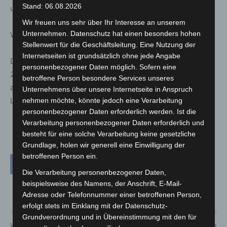
Stand: 06.08.2026
und seelischen Beeinträchtigungen in den Fokus.
Wir freuen uns sehr über Ihr Interesse an unserem
Unternehmen. Datenschutz hat einen besonders hohen
Wissenswert
Stellenwert für die Geschäftsleitung. Eine Nutzung der
Internetseiten ist grundsätzlich ohne jede Angabe
Der Rat der Stadt Langenhagen verabschiedete im Jahr
personenbezogener Daten möglich. Sofern eine
2021 den Aktionsplan Inklusion, der das Ziel verfolgt,
betroffene Person besondere Services unseres
allen Menschen eine aktive Teilhabe am kulturellen
Unternehmens über unsere Internetseite in Anspruch
Leben zu ermöglichen.
nehmen möchte, könnte jedoch eine Verarbeitung
personenbezogener Daten erforderlich werden. Ist die
Verarbeitung personenbezogener Daten erforderlich und
besteht für eine solche Verarbeitung keine gesetzliche
Grundlage, holen wir generell eine Einwilligung der
betroffenen Person ein.
Die Verarbeitung personenbezogener Daten,
beispielsweise des Namens, der Anschrift, E-Mail-
Adresse oder Telefonnummer einer betroffenen Person,
erfolgt stets im Einklang mit der Datenschutz-
Vorheriger Artikel
Nächster Artikel
Grundverordnung und in Übereinstimmung mit den für
Weitere Modernisierung der
A7: Kurzzeitige