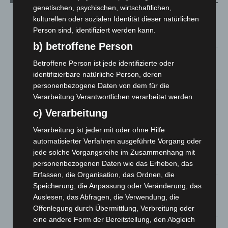
genetischen, psychischen, wirtschaftlichen,
Niedersachsen: Feuerwehrkräfte kehren nach
kulturellen oder sozialen Identität dieser natürlichen
Waldbrandeinsatz aus Spanien zurück
Person sind, identifiziert werden kann.
7. August 2026
b) betroffene Person
Hannover: Erste Tigermücken-Population in Niedersachsen
Betroffene Person ist jede identifizierte oder
entdeckt
identifizierbare natürliche Person, deren
7. August 2026
personenbezogene Daten von dem für die
Verarbeitung Verantwortlichen verarbeitet werden.
Brand im „Haus der Begegnung“ in Neuwarmbüchen schnell
eingedämmt
c) Verarbeitung
6. August 2026
Verarbeitung ist jeder mit oder ohne Hilfe
automatisierter Verfahren ausgeführte Vorgang oder
Region Hannover: 21 neue Notfallsanitäter starten beim
jede solche Vorgangsreihe im Zusammenhang mit
Roten Kreuz
personenbezogenen Daten wie das Erheben, das
5. August 2026
Erfassen, die Organisation, das Ordnen, die
Mann läuft mit Hockeyschläger über A7 – Polizei sucht
Speicherung, die Anpassung oder Veränderung, das
Zeugen
Auslesen, das Abfragen, die Verwendung, die
5. August 2026
Offenlegung durch Übermittlung, Verbreitung oder
eine andere Form der Bereitstellung, den Abgleich