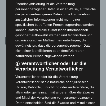
Menschen
2
Pseudonymisierung ist die Verarbeitung
Über uns
1
personenbezogener Daten in einer Weise, auf welche
Veranstaltungen
1.887
die personenbezogenen Daten ohne Hinzuziehung
zusätzlicher Informationen nicht mehr einer
Welt
1.270
spezifischen betroffenen Person zugeordnet werden
können, sofern diese zusätzlichen Informationen
gesondert aufbewahrt werden und technischen und
organisatorischen Maßnahmen unterliegen, die
Archiv
gewährleisten, dass die personenbezogenen Daten
nicht einer identifizierten oder identifizierbaren
August 2026
(12)
natürlichen Person zugewiesen werden.
Juli 2026
(73)
g) Verantwortlicher oder für die
Juni 2026
(139)
Verarbeitung Verantwortlicher
Mai 2026
(99)
Verantwortlicher oder für die Verarbeitung
April 2026
(99)
Verantwortlicher ist die natürliche oder juristische
März 2026
(115)
Person, Behörde, Einrichtung oder andere Stelle, die
allein oder gemeinsam mit anderen über die Zwecke
Februar 2026
(109)
und Mittel der Verarbeitung von personenbezogenen
Januar 2026
(122)
Daten entscheidet. Sind die Zwecke und Mittel dieser