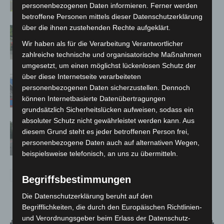
personenbezogenen Daten informieren. Ferner werden
betroffene Personen mittels dieser Datenschutzerklärung
über die ihnen zustehenden Rechte aufgeklärt.
Region Hannover: 21 neue
Notfallsanitäter starten beim Roten
Wir haben als für die Verarbeitung Verantwortlicher
Kreuz
zahlreiche technische und organisatorische Maßnahmen
umgesetzt, um einen möglichst lückenlosen Schutz der
über diese Internetseite verarbeiteten
Mann läuft mit Hockeyschläger über
personenbezogenen Daten sicherzustellen. Dennoch
A7 – Polizei sucht Zeugen
können Internetbasierte Datenübertragungen
grundsätzlich Sicherheitslücken aufweisen, sodass ein
absoluter Schutz nicht gewährleistet werden kann. Aus
Hannover: Polizei stoppt 166
diesem Grund steht es jeder betroffenen Person frei,
Trunkenheitsfahrten bei
personenbezogene Daten auch auf alternativen Wegen,
Großkontrolle
beispielsweise telefonisch, an uns zu übermitteln.
Begriffsbestimmungen
Die Datenschutzerklärung beruht auf den
Begrifflichkeiten, die durch den Europäischen Richtlinien-
und Verordnungsgeber beim Erlass der Datenschutz-