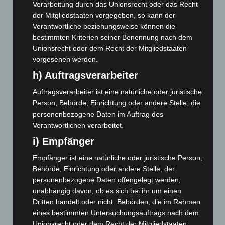
Dezember 2025
(103)
Verarbeitung durch das Unionsrecht oder das Recht
der Mitgliedstaaten vorgegeben, so kann der
November 2025
(114)
Verantwortliche beziehungsweise können die
Oktober 2025
(112)
bestimmten Kriterien seiner Benennung nach dem
Unionsrecht oder dem Recht der Mitgliedstaaten
September 2025
(93)
vorgesehen werden.
August 2025
(90)
h) Auftragsverarbeiter
Juli 2025
(90)
Auftragsverarbeiter ist eine natürliche oder juristische
Juni 2025
(103)
Person, Behörde, Einrichtung oder andere Stelle, die
Mai 2025
(112)
personenbezogene Daten im Auftrag des
April 2025
(88)
Verantwortlichen verarbeitet.
März 2025
(111)
i) Empfänger
Februar 2025
(96)
Empfänger ist eine natürliche oder juristische Person,
Behörde, Einrichtung oder andere Stelle, der
Januar 2025
(88)
personenbezogene Daten offengelegt werden,
Dezember 2024
(89)
unabhängig davon, ob es sich bei ihr um einen
November 2024
(94)
Dritten handelt oder nicht. Behörden, die im Rahmen
eines bestimmten Untersuchungsauftrags nach dem
Oktober 2024
(93)
Unionsrecht oder dem Recht der Mitgliedstaaten