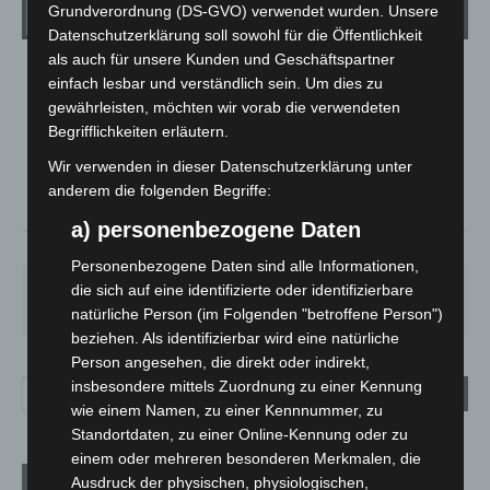
Grundverordnung (DS-GVO) verwendet wurden. Unsere
Wetter
Datenschutzerklärung soll sowohl für die Öffentlichkeit
als auch für unsere Kunden und Geschäftspartner
LANGENHAGEN
einfach lesbar und verständlich sein. Um dies zu
gewährleisten, möchten wir vorab die verwendeten
Überwiegend Bewölkt
Begrifflichkeiten erläutern.
°
21.7
°
C
21
Wir verwenden in dieser Datenschutzerklärung unter
°
anderem die folgenden Begriffe:
18.8
a) personenbezogene Daten
59%
3.9m/s
77%
Personenbezogene Daten sind alle Informationen,
die sich auf eine identifizierte oder identifizierbare
FR.
SA.
SO.
MO.
DI.
21
°
26
°
32
°
31
°
23
°
natürliche Person (im Folgenden "betroffene Person")
beziehen. Als identifizierbar wird eine natürliche
Person angesehen, die direkt oder indirekt,
insbesondere mittels Zuordnung zu einer Kennung
wie einem Namen, zu einer Kennnummer, zu
Standortdaten, zu einer Online-Kennung oder zu
einem oder mehreren besonderen Merkmalen, die
Aktuelle Beiträge
Ausdruck der physischen, physiologischen,