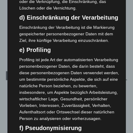
Celle: Mensch stirbt bei Bagger-Unfall auf Baustelle
oder die Verknüpfung, die Einschränkung, das
5. August 2026
Löschen oder die Vernichtung.
d) Einschränkung der Verarbeitung
Gasleitung bei McDonald’s-Umbau in Langenhagen
beschädigt
Einschränkung der Verarbeitung ist die Markierung
5. August 2026
gespeicherter personenbezogener Daten mit dem
Ziel, ihre künftige Verarbeitung einzuschränken.
Anklage nach Abschaltung von „Archetyp Market“ erhoben
e) Profiling
3. August 2026
Profiling ist jede Art der automatisierten Verarbeitung
personenbezogener Daten, die darin besteht, dass
diese personenbezogenen Daten verwendet werden,
Kategorien
um bestimmte persönliche Aspekte, die sich auf eine
natürliche Person beziehen, zu bewerten,
Blaulicht
2.799
insbesondere, um Aspekte bezüglich Arbeitsleistung,
Corona-News
712
wirtschaftlicher Lage, Gesundheit, persönlicher
Vorlieben, Interessen, Zuverlässigkeit, Verhalten,
Hannover und Region
5.037
Aufenthaltsort oder Ortswechsel dieser natürlichen
Langenhagen und Ortsteile
3.250
Person zu analysieren oder vorherzusagen.
Leserbriefe
1
f) Pseudonymisierung