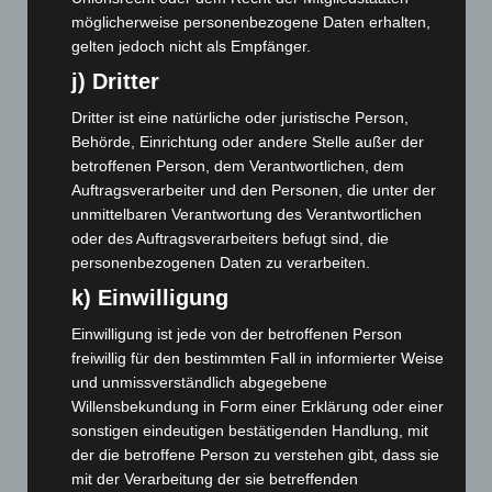
September 2024
(112)
möglicherweise personenbezogene Daten erhalten,
August 2024
(107)
gelten jedoch nicht als Empfänger.
Juli 2024
(89)
j) Dritter
Juni 2024
(107)
Dritter ist eine natürliche oder juristische Person,
Behörde, Einrichtung oder andere Stelle außer der
Mai 2024
(149)
betroffenen Person, dem Verantwortlichen, dem
April 2024
(102)
Auftragsverarbeiter und den Personen, die unter der
März 2024
(103)
unmittelbaren Verantwortung des Verantwortlichen
oder des Auftragsverarbeiters befugt sind, die
Februar 2024
(103)
personenbezogenen Daten zu verarbeiten.
Januar 2024
(111)
k) Einwilligung
Dezember 2023
(130)
Einwilligung ist jede von der betroffenen Person
November 2023
(130)
freiwillig für den bestimmten Fall in informierter Weise
Oktober 2023
(114)
und unmissverständlich abgegebene
September 2023
(133)
Willensbekundung in Form einer Erklärung oder einer
sonstigen eindeutigen bestätigenden Handlung, mit
August 2023
(134)
der die betroffene Person zu verstehen gibt, dass sie
Juli 2023
(118)
mit der Verarbeitung der sie betreffenden