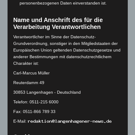
personenbezogenen Daten einverstanden ist.
Juni 2023
(142)
Mai 2023
(139)
Name und Anschrift des für die
April 2023
(155)
Verarbeitung Verantwortlichen
März 2023
(174)
Verantwortlicher im Sinne der Datenschutz-
Februar 2023
(154)
Grundverordnung, sonstiger in den Mitgliedstaaten der
Januar 2023
(140)
Europäischen Union geltenden Datenschutzgesetze und
anderer Bestimmungen mit datenschutzrechtlichem
Dezember 2022
(130)
Charakter ist:
November 2022
(167)
Carl-Marcus Müller
Oktober 2022
(166)
Reuterdamm 49
September 2022
(205)
30853 Langenhagen - Deutschland
August 2022
(166)
Telefon: 0511-215 6000
Juli 2022
(133)
Fax: 0511-866 789 33
Juni 2022
(167)
Mai 2022
(177)
E-Mail:
April 2022
(198)