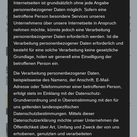
Internetseiten ist grundsätzlich ohne jede Angabe
Vorheriger Artikel
Nächster Artikel
personenbezogener Daten möglich. Sofern eine
betroffene Person besondere Services unseres
Sperrung von Parkbuchten am
90 Jahre im Einsatz für die
Unternehmens über unsere Internetseite in Anspruch
Waggumer Hof vom 09. bis 30.
Sicherheit: Ortsfeuerwehr
nehmen möchte, könnte jedoch eine Verarbeitung
September
Dedensen feiert Jubiläum
personenbezogener Daten erforderlich werden. Ist die
Verarbeitung personenbezogener Daten erforderlich und
besteht für eine solche Verarbeitung keine gesetzliche
Verwandte Artikel
Mehr vom Autor
Grundlage, holen wir generell eine Einwilligung der
betroffenen Person ein.
Niedersachsen: Feuerwehrkräfte
Die Verarbeitung personenbezogener Daten,
kehren nach Waldbrandeinsatz aus
beispielsweise des Namens, der Anschrift, E-Mail-
Spanien zurück
Adresse oder Telefonnummer einer betroffenen Person,
erfolgt stets im Einklang mit der Datenschutz-
Hannover: Erste Tigermücken-
Grundverordnung und in Übereinstimmung mit den für
Population in Niedersachsen entdeckt
uns geltenden landesspezifischen
Datenschutzbestimmungen. Mittels dieser
Datenschutzerklärung möchte unser Unternehmen die
Brand im „Haus der Begegnung“ in
Öffentlichkeit über Art, Umfang und Zweck der von uns
Neuwarmbüchen schnell eingedämmt
erhobenen, genutzten und verarbeiteten