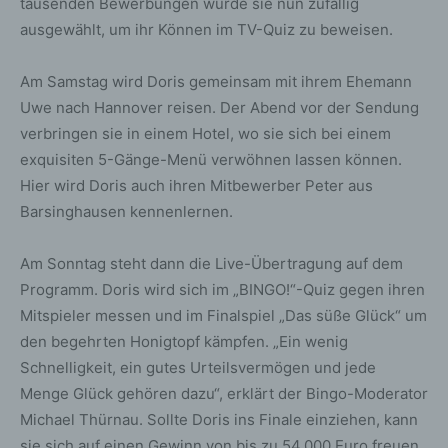
tausenden Bewerbungen wurde sie nun zufällig
ausgewählt, um ihr Können im TV-Quiz zu beweisen.
Am Samstag wird Doris gemeinsam mit ihrem Ehemann
Uwe nach Hannover reisen. Der Abend vor der Sendung
verbringen sie in einem Hotel, wo sie sich bei einem
exquisiten 5-Gänge-Menü verwöhnen lassen können.
Hier wird Doris auch ihren Mitbewerber Peter aus
Barsinghausen kennenlernen.
Am Sonntag steht dann die Live-Übertragung auf dem
Programm. Doris wird sich im „BINGO!“-Quiz gegen ihren
Mitspieler messen und im Finalspiel „Das süße Glück“ um
den begehrten Honigtopf kämpfen. „Ein wenig
Schnelligkeit, ein gutes Urteilsvermögen und jede
Menge Glück gehören dazu“, erklärt der Bingo-Moderator
Michael Thürnau. Sollte Doris ins Finale einziehen, kann
sie sich auf einen Gewinn von bis zu 54.000 Euro freuen.