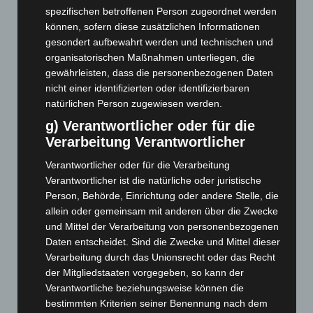
Februar 2026
(109)
spezifischen betroffenen Person zugeordnet werden
Januar 2026
(122)
können, sofern diese zusätzlichen Informationen
gesondert aufbewahrt werden und technischen und
Dezember 2025
(103)
organisatorischen Maßnahmen unterliegen, die
November 2025
(114)
gewährleisten, dass die personenbezogenen Daten
Oktober 2025
(112)
nicht einer identifizierten oder identifizierbaren
natürlichen Person zugewiesen werden.
September 2025
(93)
g) Verantwortlicher oder für die
August 2025
(90)
Verarbeitung Verantwortlicher
Juli 2025
(90)
Verantwortlicher oder für die Verarbeitung
Juni 2025
(103)
Verantwortlicher ist die natürliche oder juristische
Mai 2025
(112)
Person, Behörde, Einrichtung oder andere Stelle, die
April 2025
(88)
allein oder gemeinsam mit anderen über die Zwecke
und Mittel der Verarbeitung von personenbezogenen
März 2025
(111)
Daten entscheidet. Sind die Zwecke und Mittel dieser
Februar 2025
(96)
Verarbeitung durch das Unionsrecht oder das Recht
der Mitgliedstaaten vorgegeben, so kann der
Januar 2025
(88)
Verantwortliche beziehungsweise können die
Dezember 2024
(89)
bestimmten Kriterien seiner Benennung nach dem