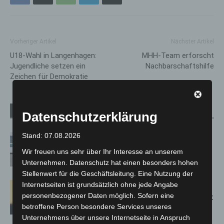
Vorheriger Artikel
Nächster Artikel
U18-Wahl in Langenhagen:
MHH-Team erforscht
Jugendliche setzen ein
Nachbarschaftshilfe
Zeichen für Demokratie
Verwandte Artikel
Mehr vom Autor
Datenschutzerklärung
Stand: 07.08.2026
Niedersachsen: Feuerwehrkräfte
kehren nach Waldbrandeinsatz aus
Wir freuen uns sehr über Ihr Interesse an unserem
Spanien zurück
Unternehmen. Datenschutz hat einen besonders hohen
Stellenwert für die Geschäftsleitung. Eine Nutzung der
Internetseiten ist grundsätzlich ohne jede Angabe
Hannover: Erste Tigermücken-
personenbezogener Daten möglich. Sofern eine
Population in Niedersachsen entdeckt
betroffene Person besondere Services unseres
Unternehmens über unsere Internetseite in Anspruch