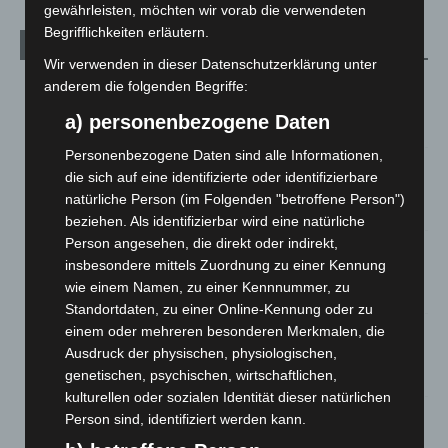
gewährleisten, möchten wir vorab die verwendeten
Begrifflichkeiten erläutern.
Aktuelle Beiträge
Wir verwenden in dieser Datenschutzerklärung unter
Niedersachsen: Feuerwehrkräfte kehren nach
anderem die folgenden Begriffe:
Waldbrandeinsatz aus Spanien zurück
a) personenbezogene Daten
7. August 2026
Personenbezogene Daten sind alle Informationen,
Hannover: Erste Tigermücken-Population in Niedersachsen
die sich auf eine identifizierte oder identifizierbare
entdeckt
natürliche Person (im Folgenden "betroffene Person")
7. August 2026
beziehen. Als identifizierbar wird eine natürliche
Person angesehen, die direkt oder indirekt,
Brand im „Haus der Begegnung“ in Neuwarmbüchen schnell
insbesondere mittels Zuordnung zu einer Kennung
eingedämmt
wie einem Namen, zu einer Kennnummer, zu
6. August 2026
Standortdaten, zu einer Online-Kennung oder zu
einem oder mehreren besonderen Merkmalen, die
Region Hannover: 21 neue Notfallsanitäter starten beim
Ausdruck der physischen, physiologischen,
Roten Kreuz
genetischen, psychischen, wirtschaftlichen,
5. August 2026
kulturellen oder sozialen Identität dieser natürlichen
Mann läuft mit Hockeyschläger über A7 – Polizei sucht
Person sind, identifiziert werden kann.
Zeugen