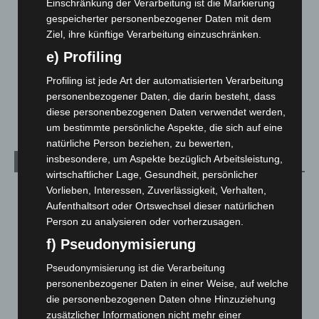
Einschränkung der Verarbeitung ist die Markierung
Leserbriefe
1
gespeicherter personenbezogener Daten mit dem
Ziel, ihre künftige Verarbeitung einzuschränken.
Menschen
2
e) Profiling
Über uns
1
Profiling ist jede Art der automatisierten Verarbeitung
Veranstaltungen
1.887
personenbezogener Daten, die darin besteht, dass
Welt
1.270
diese personenbezogenen Daten verwendet werden,
um bestimmte persönliche Aspekte, die sich auf eine
natürliche Person beziehen, zu bewerten,
insbesondere, um Aspekte bezüglich Arbeitsleistung,
Archiv
wirtschaftlicher Lage, Gesundheit, persönlicher
Vorlieben, Interessen, Zuverlässigkeit, Verhalten,
August 2026
(12)
Aufenthaltsort oder Ortswechsel dieser natürlichen
Juli 2026
(73)
Person zu analysieren oder vorherzusagen.
Juni 2026
(139)
f) Pseudonymisierung
Mai 2026
(99)
Pseudonymisierung ist die Verarbeitung
April 2026
(99)
personenbezogener Daten in einer Weise, auf welche
März 2026
(115)
die personenbezogenen Daten ohne Hinzuziehung
zusätzlicher Informationen nicht mehr einer