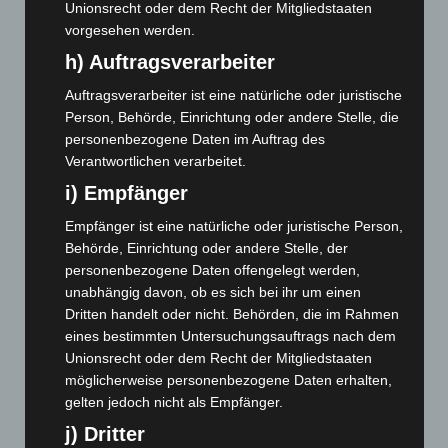
November 2024
(94)
Unionsrecht oder dem Recht der Mitgliedstaaten
vorgesehen werden.
Oktober 2024
(93)
h) Auftragsverarbeiter
September 2024
(112)
August 2024
(107)
Auftragsverarbeiter ist eine natürliche oder juristische
Person, Behörde, Einrichtung oder andere Stelle, die
Juli 2024
(89)
personenbezogene Daten im Auftrag des
Juni 2024
(107)
Verantwortlichen verarbeitet.
Mai 2024
(149)
i) Empfänger
April 2024
(102)
Empfänger ist eine natürliche oder juristische Person,
März 2024
(103)
Behörde, Einrichtung oder andere Stelle, der
personenbezogene Daten offengelegt werden,
Februar 2024
(103)
unabhängig davon, ob es sich bei ihr um einen
Januar 2024
(111)
Dritten handelt oder nicht. Behörden, die im Rahmen
Dezember 2023
(130)
eines bestimmten Untersuchungsauftrags nach dem
Unionsrecht oder dem Recht der Mitgliedstaaten
November 2023
(130)
möglicherweise personenbezogene Daten erhalten,
Oktober 2023
(114)
gelten jedoch nicht als Empfänger.
September 2023
(133)
j) Dritter