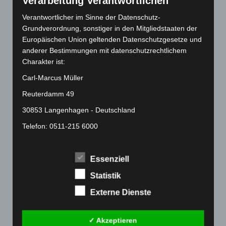
Verarbeitung Verantwortlichen
Mai 2022
(177)
Verantwortlicher im Sinne der Datenschutz-
April 2022
(198)
Grundverordnung, sonstiger in den Mitgliedstaaten der
März 2022
(221)
Europäischen Union geltenden Datenschutzgesetze und
Februar 2022
(189)
anderer Bestimmungen mit datenschutzrechtlichem
Charakter ist:
Januar 2022
(190)
Carl-Marcus Müller
Dezember 2021
(204)
Reuterdamm 49
November 2021
(215)
Oktober 2021
(171)
30853 Langenhagen - Deutschland
September 2021
(180)
Telefon: 0511-215 6000
August 2021
(154)
Fax: 0511-866 789 33
Juli 2021
(213)
E-Mail:
Essenziell
Juni 2021
(198)
Statistik
Cookies
Mai 2021
(200)
Externe Dienste
April 2021
(163)
Die Internetseiten verwenden Cookies. Cookies sind
Textdateien, welche über einen Internetbrowser auf
März 2021
(228)
✓ Akzeptieren
einem Computersystem abgelegt und gespeichert