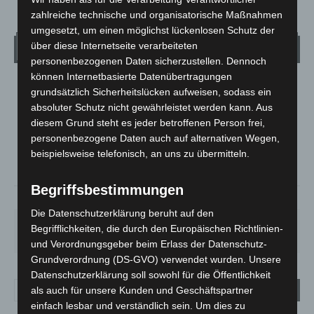
zahlreiche technische und organisatorische Maßnahmen
umgesetzt, um einen möglichst lückenlosen Schutz der
über diese Internetseite verarbeiteten
Wetter
personenbezogenen Daten sicherzustellen. Dennoch
können Internetbasierte Datenübertragungen
LANGENHAGEN
grundsätzlich Sicherheitslücken aufweisen, sodass ein
absoluter Schutz nicht gewährleistet werden kann. Aus
Bedeckt
diesem Grund steht es jeder betroffenen Person frei,
°
19.5
°
C
19.1
personenbezogene Daten auch auf alternativen Wegen,
beispielsweise telefonisch, an uns zu übermitteln.
°
17.7
Begriffsbestimmungen
64%
1.6m/s
100%
Die Datenschutzerklärung beruht auf den
FR.
SA.
SO.
MO.
DI.
Begrifflichkeiten, die durch den Europäischen Richtlinien-
19
°
27
°
33
°
28
°
22
°
und Verordnungsgeber beim Erlass der Datenschutz-
Grundverordnung (DS-GVO) verwendet wurden. Unsere
Datenschutzerklärung soll sowohl für die Öffentlichkeit
als auch für unsere Kunden und Geschäftspartner
einfach lesbar und verständlich sein. Um dies zu