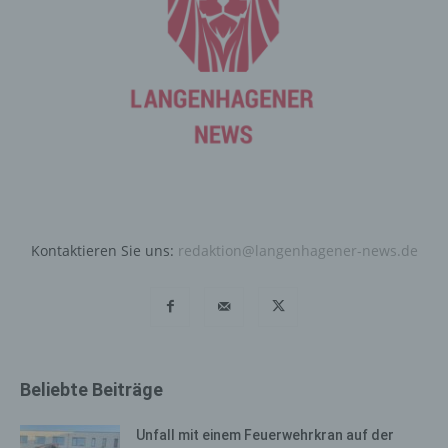
Benutzers optimiert werden. Cookies ermöglichen uns,
wie bereits erwähnt, die Benutzer unserer Internetseite
wiederzuerkennen. Zweck dieser Wiedererkennung ist
es, den Nutzern die Verwendung unserer Internetseite
zu erleichtern. Der Benutzer einer Internetseite, die
Cookies verwendet, muss beispielsweise nicht bei jedem
Besuch der Internetseite erneut seine Zugangsdaten
eingeben, weil dies von der Internetseite und dem auf
dem Computersystem des Benutzers abgelegten Cookie
übernommen wird. Ein weiteres Beispiel ist das Cookie
eines Warenkorbes im Online-Shop. Der Online-Shop
Kontaktieren Sie uns:
redaktion@langenhagener-news.de
merkt sich die Artikel, die ein Kunde in den virtuellen
Warenkorb gelegt hat, über ein Cookie.
Die betroffene Person kann die Setzung von Cookies
durch unsere Internetseite jederzeit mittels einer
entsprechenden Einstellung des genutzten
Internetbrowsers verhindern und damit der Setzung von
Beliebte Beiträge
Cookies dauerhaft widersprechen. Ferner können
bereits gesetzte Cookies jederzeit über einen
Unfall mit einem Feuerwehrkran auf der
Internetbrowser oder andere Softwareprogramme