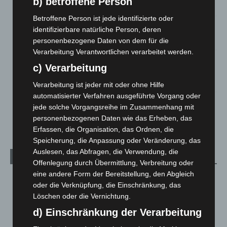
b) betroffene Person
5. August 2026
Betroffene Person ist jede identifizierte oder
Celle: Mensch stirbt bei Bagger-Unfall auf Baustelle
identifizierbare natürliche Person, deren
5. August 2026
personenbezogene Daten von dem für die
Verarbeitung Verantwortlichen verarbeitet werden.
Gasleitung bei McDonald’s-Umbau in Langenhagen
c) Verarbeitung
beschädigt
5. August 2026
Verarbeitung ist jeder mit oder ohne Hilfe
automatisierter Verfahren ausgeführte Vorgang oder
Anklage nach Abschaltung von „Archetyp Market“ erhoben
jede solche Vorgangsreihe im Zusammenhang mit
3. August 2026
personenbezogenen Daten wie das Erheben, das
Erfassen, die Organisation, das Ordnen, die
Speicherung, die Anpassung oder Veränderung, das
Auslesen, das Abfragen, die Verwendung, die
Kategorien
Offenlegung durch Übermittlung, Verbreitung oder
eine andere Form der Bereitstellung, den Abgleich
Blaulicht
2.799
oder die Verknüpfung, die Einschränkung, das
Corona-News
712
Löschen oder die Vernichtung.
Hannover und Region
5.037
d) Einschränkung der Verarbeitung
Langenhagen und Ortsteile
3.250