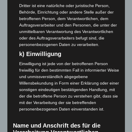
August 2023
(134)
Dritter ist eine natürliche oder juristische Person,
Juli 2023
(118)
Behörde, Einrichtung oder andere Stelle außer der
betroffenen Person, dem Verantwortlichen, dem
Juni 2023
(142)
Auftragsverarbeiter und den Personen, die unter der
Mai 2023
(139)
unmittelbaren Verantwortung des Verantwortlichen
April 2023
(155)
oder des Auftragsverarbeiters befugt sind, die
personenbezogenen Daten zu verarbeiten.
März 2023
(174)
k) Einwilligung
Februar 2023
(154)
Januar 2023
(140)
Einwilligung ist jede von der betroffenen Person
freiwillig für den bestimmten Fall in informierter Weise
Dezember 2022
(130)
und unmissverständlich abgegebene
November 2022
(167)
Willensbekundung in Form einer Erklärung oder einer
sonstigen eindeutigen bestätigenden Handlung, mit
Oktober 2022
(166)
der die betroffene Person zu verstehen gibt, dass sie
September 2022
(205)
mit der Verarbeitung der sie betreffenden
August 2022
(166)
personenbezogenen Daten einverstanden ist.
Juli 2022
(133)
Name und Anschrift des für die
Juni 2022
(167)