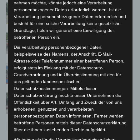
nehmen möchte, könnte jedoch eine Verarbeitung
Brand im „Haus der Begegnung“ in
personenbezogener Daten erforderlich werden. Ist die
Neuwarmbüchen schnell eingedämmt
Verarbeitung personenbezogener Daten erforderlich und
besteht für eine solche Verarbeitung keine gesetzliche
Grundlage, holen wir generell eine Einwilligung der
Region Hannover: 21 neue
betroffenen Person ein.
Notfallsanitäter starten beim Roten
Die Verarbeitung personenbezogener Daten,
Kreuz
beispielsweise des Namens, der Anschrift, E-Mail-
Adresse oder Telefonnummer einer betroffenen Person,
Mann läuft mit Hockeyschläger über
erfolgt stets im Einklang mit der Datenschutz-
A7 – Polizei sucht Zeugen
Grundverordnung und in Übereinstimmung mit den für
uns geltenden landesspezifischen
Datenschutzbestimmungen. Mittels dieser
Datenschutzerklärung möchte unser Unternehmen die
Gasleitung bei McDonald’s-Umbau in
Öffentlichkeit über Art, Umfang und Zweck der von uns
Langenhagen beschädigt
erhobenen, genutzten und verarbeiteten
personenbezogenen Daten informieren. Ferner werden
betroffene Personen mittels dieser Datenschutzerklärung
über die ihnen zustehenden Rechte aufgeklärt.
Wir haben als für die Verarbeitung Verantwortlicher