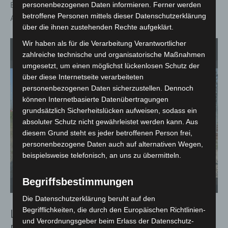
Einschränkungen für den Personenverkehr gab es nicht.
personenbezogenen Daten informieren. Ferner werden
betroffene Personen mittels dieser Datenschutzerklärung
Angaben zur Höhe des Sachschadens liegen nicht vor.
über die ihnen zustehenden Rechte aufgeklärt.
Wir haben als für die Verarbeitung Verantwortlicher
1
von 3
zahlreiche technische und organisatorische Maßnahmen
umgesetzt, um einen möglichst lückenlosen Schutz der
über diese Internetseite verarbeiteten
personenbezogenen Daten sicherzustellen. Dennoch
können Internetbasierte Datenübertragungen
grundsätzlich Sicherheitslücken aufweisen, sodass ein
absoluter Schutz nicht gewährleistet werden kann. Aus
diesem Grund steht es jeder betroffenen Person frei,
personenbezogene Daten auch auf alternativen Wegen,
beispielsweise telefonisch, an uns zu übermitteln.
Begriffsbestimmungen
Einsatz der Drohne mit Wärmebildkamera bei der Kontrolle der E-Lok. - Foto:
Ei
Feuerwehr Lehrte
Fo
Die Datenschutzerklärung beruht auf den
Begrifflichkeiten, die durch den Europäischen Richtlinien-
Letzter Einsatz auf der A2 ohne
und Verordnungsgeber beim Erlass der Datenschutz-