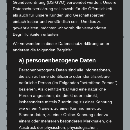
Feststellung
Grundverordnung (DS-GVO) verwendet wurden. Unsere
Datenschutzerklärung soll sowohl für die Öffentlichkeit
Um 21:02 Uhr wurde die Ortsfeuerwehr Lehrte ein
als auch für unsere Kunden und Geschäftspartner
letztes Mal alarmiert. Gemeldet war ein brennender Pkw
einfach lesbar und verständlich sein. Um dies zu
gewährleisten, möchten wir vorab die verwendeten
auf der A2 zwischen den Anschlussstellen Lehrte und
Begrifflichkeiten erläutern.
Lehrte Ost in Fahrtrichtung Berlin. Trotz intensiver Suche
konnte kein Fahrzeugbrand festgestellt werden, der
Wir verwenden in dieser Datenschutzerklärung unter
anderem die folgenden Begriffe:
Einsatz wurde daraufhin abgebrochen.
a) personenbezogene Daten
Einordnung
Personenbezogene Daten sind alle Informationen,
die sich auf eine identifizierte oder identifizierbare
Sieben Einsätze an einem Tag zeigen, wie vielfältig die
natürliche Person (im Folgenden "betroffene Person")
Aufgaben der Feuerwehr im Alltag sind – von
beziehen. Als identifizierbar wird eine natürliche
medizinischer Hilfe über Brandschutz bis hin zu
Person angesehen, die direkt oder indirekt,
insbesondere mittels Zuordnung zu einer Kennung
Einsätzen im Bahnbereich. Gerade Fehlalarme und
wie einem Namen, zu einer Kennnummer, zu
parallele Einsätze erfordern eine hohe
Standortdaten, zu einer Online-Kennung oder zu
Einsatzbereitschaft und gute Koordination der
einem oder mehreren besonderen Merkmalen, die
ehrenamtlichen Kräfte.
Ausdruck der physischen, physiologischen,