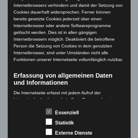
Internetbrowsers verhindern und damit der Setzung von
Dezember 2023
(130)
Cookies dauerhaft widersprechen. Ferner können
November 2023
(130)
bereits gesetzte Cookies jederzeit über einen
Oktober 2023
(114)
Internetbrowser oder andere Softwareprogramme
gelöscht werden. Dies ist in allen gängigen
September 2023
(133)
Internetbrowsern möglich. Deaktiviert die betroffene
August 2023
(134)
Person die Setzung von Cookies in dem genutzten
Internetbrowser, sind unter Umständen nicht alle
Juli 2023
(118)
Funktionen unserer Internetseite vollumfänglich nutzbar.
Juni 2023
(142)
Mai 2023
(139)
Erfassung von allgemeinen Daten
April 2023
(155)
und Informationen
März 2023
(174)
Die Internetseite erfasst mit jedem Aufruf der
Februar 2023
(154)
Internetseite durch eine betroffene Person oder ein
automatisiertes System eine Reihe von allgemeinen
Januar 2023
(140)
Essenziell
Daten und Informationen. Diese allgemeinen Daten und
Dezember 2022
(130)
Informationen werden in den Logfiles des Servers
Statistik
gespeichert. Erfasst werden können die (1) verwendeten
November 2022
(167)
Externe Dienste
Browsertypen und Versionen, (2) das vom zugreifenden
Oktober 2022
(166)