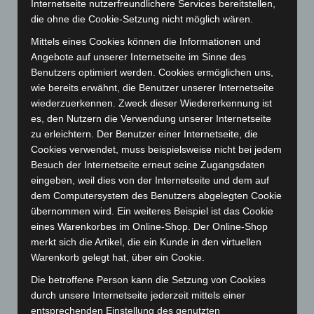
Internetseite nutzerfreundlichere Services bereitstellen,
März 2025
(111)
die ohne die Cookie-Setzung nicht möglich wären.
Februar 2025
(96)
Mittels eines Cookies können die Informationen und
Januar 2025
(88)
Angebote auf unserer Internetseite im Sinne des
Benutzers optimiert werden. Cookies ermöglichen uns,
Dezember 2024
(89)
wie bereits erwähnt, die Benutzer unserer Internetseite
November 2024
(94)
wiederzuerkennen. Zweck dieser Wiedererkennung ist
es, den Nutzern die Verwendung unserer Internetseite
Oktober 2024
(93)
zu erleichtern. Der Benutzer einer Internetseite, die
September 2024
(112)
Cookies verwendet, muss beispielsweise nicht bei jedem
August 2024
(107)
Besuch der Internetseite erneut seine Zugangsdaten
eingeben, weil dies von der Internetseite und dem auf
Juli 2024
(89)
dem Computersystem des Benutzers abgelegten Cookie
Juni 2024
(107)
übernommen wird. Ein weiteres Beispiel ist das Cookie
Mai 2024
(149)
eines Warenkorbes im Online-Shop. Der Online-Shop
merkt sich die Artikel, die ein Kunde in den virtuellen
April 2024
(102)
Warenkorb gelegt hat, über ein Cookie.
März 2024
(103)
Die betroffene Person kann die Setzung von Cookies
Februar 2024
(103)
durch unsere Internetseite jederzeit mittels einer
Januar 2024
(111)
entsprechenden Einstellung des genutzten