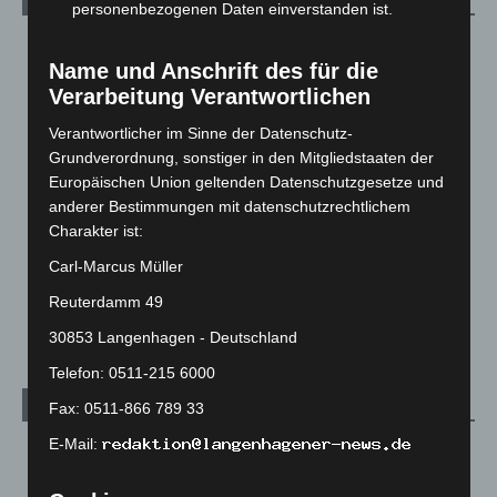
personenbezogenen Daten einverstanden ist.
Blaulicht
2.799
Name und Anschrift des für die
Corona-News
712
Verarbeitung Verantwortlichen
Hannover und Region
5.039
Verantwortlicher im Sinne der Datenschutz-
Langenhagen und Ortsteile
3.252
Grundverordnung, sonstiger in den Mitgliedstaaten der
Leserbriefe
1
Europäischen Union geltenden Datenschutzgesetze und
anderer Bestimmungen mit datenschutzrechtlichem
Menschen
2
Charakter ist:
Über uns
1
Carl-Marcus Müller
Veranstaltungen
1.888
Reuterdamm 49
Welt
1.271
30853 Langenhagen - Deutschland
Telefon: 0511-215 6000
Archiv
Fax: 0511-866 789 33
E-Mail:
August 2026
(14)
Juli 2026
(73)