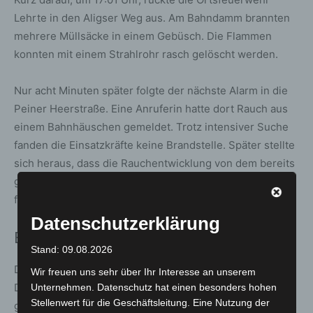
Lehrte in den Aligser Weg aus. Am Bahndamm brannten
mehrere Müllsäcke in einem Gebüsch. Die Flammen
konnten mit einem Strahlrohr rasch gelöscht werden.
Nur acht Minuten später folgte der nächste Alarm in die
Peiner Heerstraße. Eine Anruferin hatte dort Rauch aus
einem Bahnhäuschen gemeldet. Trotz intensiver Suche
fanden die Einsatzkräfte keine Brandstelle. Später stellte
sich heraus, dass die Rauchentwicklung von dem bereits
gelöschten Müllbrand stammte und die Einsatzstelle
falsch verortet worden war.
Datenschutzerklärung
Brand in E-Lok nahe MegaHub
Stand: 09.08.2026
Der aufwendigste Einsatz des Tages folgte um 18:31 Uhr.
Wir freuen uns sehr über Ihr Interesse an unserem
Die Ortsfeuerwehren Ahlten und Lehrte wurden zu einer
Unternehmen. Datenschutz hat einen besonders hohen
Stellenwert für die Geschäftsleitung. Eine Nutzung der
gemeldeten brennenden E-Lok im Gleisbereich nahe des