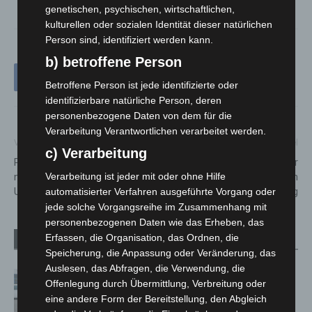
genetischen, psychischen, wirtschaftlichen,
kulturellen oder sozialen Identität dieser natürlichen
Person sind, identifiziert werden kann.
b) betroffene Person
Betroffene Person ist jede identifizierte oder
identifizierbare natürliche Person, deren
personenbezogene Daten von dem für die
Verarbeitung Verantwortlichen verarbeitet werden.
Vorheriger Artikel
Nächster Artikel
c) Verarbeitung
Polizei Langenhagen ermittelt
Busverkehr in Hannover
nach Diebstählen, Schlägerei,
eingeschränkt: ÜSTRA Reisen
Verarbeitung ist jeder mit oder ohne Hilfe
Unfällen und sucht Zeugen
lädt zur Betriebsversammlung
automatisierter Verfahren ausgeführte Vorgang oder
jede solche Vorgangsreihe im Zusammenhang mit
personenbezogenen Daten wie das Erheben, das
Erfassen, die Organisation, das Ordnen, die
Verwandte Artikel
Mehr vom Autor
Speicherung, die Anpassung oder Veränderung, das
Auslesen, das Abfragen, die Verwendung, die
Niedersachsen: Feuerwehrkräfte
Offenlegung durch Übermittlung, Verbreitung oder
kehren nach Waldbrandeinsatz aus
eine andere Form der Bereitstellung, den Abgleich
Spanien zurück