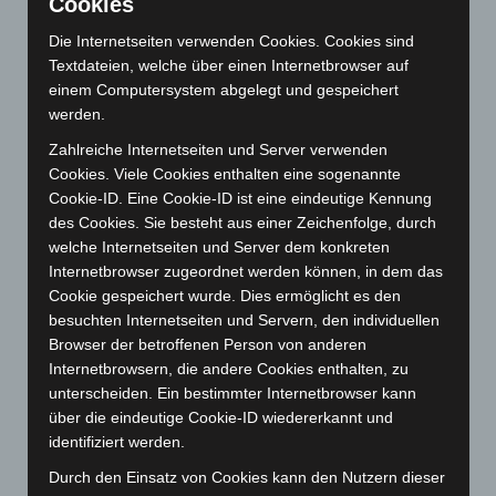
Cookies
Juni 2026
(139)
Die Internetseiten verwenden Cookies. Cookies sind
Mai 2026
(99)
Textdateien, welche über einen Internetbrowser auf
April 2026
(99)
einem Computersystem abgelegt und gespeichert
werden.
März 2026
(115)
Zahlreiche Internetseiten und Server verwenden
Februar 2026
(109)
Cookies. Viele Cookies enthalten eine sogenannte
Januar 2026
(122)
Cookie-ID. Eine Cookie-ID ist eine eindeutige Kennung
Dezember 2025
(103)
des Cookies. Sie besteht aus einer Zeichenfolge, durch
welche Internetseiten und Server dem konkreten
November 2025
(114)
Internetbrowser zugeordnet werden können, in dem das
Oktober 2025
(112)
Cookie gespeichert wurde. Dies ermöglicht es den
September 2025
(93)
besuchten Internetseiten und Servern, den individuellen
Browser der betroffenen Person von anderen
August 2025
(90)
Internetbrowsern, die andere Cookies enthalten, zu
Juli 2025
(90)
unterscheiden. Ein bestimmter Internetbrowser kann
über die eindeutige Cookie-ID wiedererkannt und
Juni 2025
(103)
identifiziert werden.
Mai 2025
(112)
Durch den Einsatz von Cookies kann den Nutzern dieser
April 2025
(88)