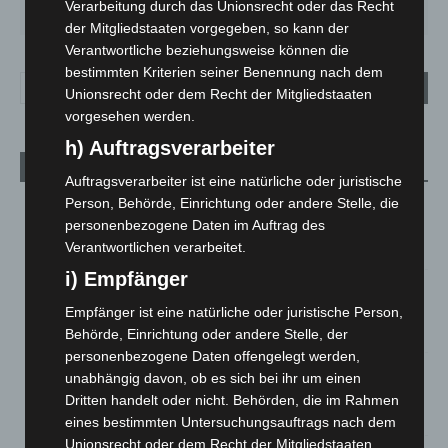
Verarbeitung durch das Unionsrecht oder das Recht
33
°
27
°
23
°
27
°
30
°
der Mitgliedstaaten vorgegeben, so kann der
Verantwortliche beziehungsweise können die
bestimmten Kriterien seiner Benennung nach dem
Unionsrecht oder dem Recht der Mitgliedstaaten
vorgesehen werden.
h) Auftragsverarbeiter
Aktuelle Beiträge
Auftragsverarbeiter ist eine natürliche oder juristische
Person, Behörde, Einrichtung oder andere Stelle, die
Kunst trifft Weingenuss: Barbara-Susann Mehring zeigt ihre
personenbezogene Daten im Auftrag des
Werke im Jacques’ Wein-Depot Isernhagen
Verantwortlichen verarbeitet.
8. August 2026
i) Empfänger
A2: Zweite Turbobaustelle startet zwischen Hannover-West
und Bothfeld
Empfänger ist eine natürliche oder juristische Person,
8. August 2026
Behörde, Einrichtung oder andere Stelle, der
personenbezogene Daten offengelegt werden,
Niedersachsen: Feuerwehrkräfte kehren nach
unabhängig davon, ob es sich bei ihr um einen
Waldbrandeinsatz aus Spanien zurück
Dritten handelt oder nicht. Behörden, die im Rahmen
7. August 2026
eines bestimmten Untersuchungsauftrags nach dem
Unionsrecht oder dem Recht der Mitgliedstaaten