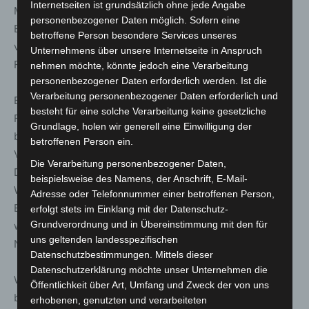
Internetseiten ist grundsätzlich ohne jede Angabe
MegaHubs am Eisenbahnlängsweg gerufen. Nach ersten
personenbezogener Daten möglich. Sofern eine
Erkenntnissen war es bei der Inbetriebnahme der Lok
betroffene Person besondere Services unseres
vermutlich zu einem Kurzschluss gekommen, der ein
Unternehmens über unsere Internetseite in Anspruch
Feuer im Inneren ausgelöst hatte.
nehmen möchte, könnte jedoch eine Verarbeitung
personenbezogener Daten erforderlich werden. Ist die
Verarbeitung personenbezogener Daten erforderlich und
Beim Öffnen der Lok war noch Rauch feststellbar, offene
besteht für eine solche Verarbeitung keine gesetzliche
Flammen jedoch nicht mehr. Vermutlich waren diese
Grundlage, holen wir generell eine Einwilligung der
bereits erloschen, da der Lokführer die Türen vor dem
betroffenen Person ein.
Verlassen geschlossen hatte und somit Sauerstoff fehlte.
Die Verarbeitung personenbezogener Daten,
Die Feuerwehr kontrollierte die Lok umfassend mit
beispielsweise des Namens, der Anschrift, E-Mail-
Wärmebildkameras, zusätzlich kam eine Drohne zum
Adresse oder Telefonnummer einer betroffenen Person,
Einsatz. Nachdem keine Glutnester mehr festgestellt
erfolgt stets im Einklang mit der Datenschutz-
Grundverordnung und in Übereinstimmung mit den für
wurden, übergaben die Einsatzkräfte die Lok an den
uns geltenden landesspezifischen
Notfallmanager der Bahn.
Datenschutzbestimmungen. Mittels dieser
Datenschutzerklärung möchte unser Unternehmen die
Während des Einsatzes war der Güterverkehr auf den
Öffentlichkeit über Art, Umfang und Zweck der von uns
betroffenen Gleisen vorübergehend gesperrt.
erhobenen, genutzten und verarbeiteten