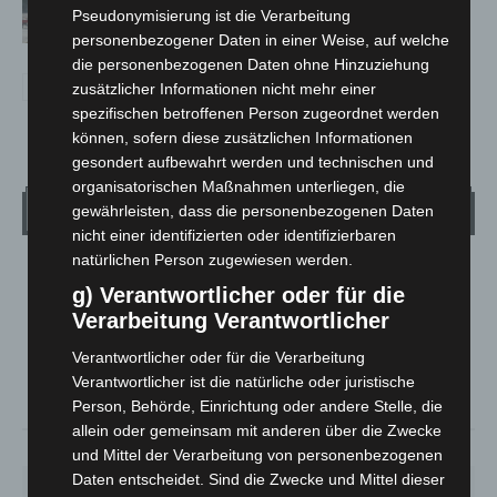
Langenhagen beschädigt
Pseudonymisierung ist die Verarbeitung
personenbezogener Daten in einer Weise, auf welche
die personenbezogenen Daten ohne Hinzuziehung
zusätzlicher Informationen nicht mehr einer
spezifischen betroffenen Person zugeordnet werden
können, sofern diese zusätzlichen Informationen
gesondert aufbewahrt werden und technischen und
organisatorischen Maßnahmen unterliegen, die
Wetter
gewährleisten, dass die personenbezogenen Daten
nicht einer identifizierten oder identifizierbaren
natürlichen Person zugewiesen werden.
LANGENHAGEN
g) Verantwortlicher oder für die
Bedeckt
Verarbeitung Verantwortlicher
°
32.2
°
C
30.9
Verantwortlicher oder für die Verarbeitung
Verantwortlicher ist die natürliche oder juristische
°
29.9
Person, Behörde, Einrichtung oder andere Stelle, die
allein oder gemeinsam mit anderen über die Zwecke
21%
2.7m/s
100%
und Mittel der Verarbeitung von personenbezogenen
Daten entscheidet. Sind die Zwecke und Mittel dieser
SO.
MO.
DI.
MI.
DO.