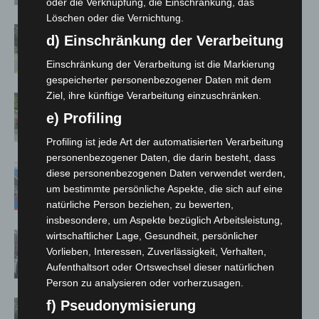
oder die Verknüpfung, die Einschränkung, das
Löschen oder die Vernichtung.
Brand im „Haus der Begegnung“ in
d) Einschränkung der Verarbeitung
Neuwarmbüchen schnell eingedämmt
Einschränkung der Verarbeitung ist die Markierung
gespeicherter personenbezogener Daten mit dem
Ziel, ihre künftige Verarbeitung einzuschränken.
Region Hannover: 21 neue
Notfallsanitäter starten beim Roten
e) Profiling
Kreuz
Profiling ist jede Art der automatisierten Verarbeitung
personenbezogener Daten, die darin besteht, dass
Mann läuft mit Hockeyschläger über
diese personenbezogenen Daten verwendet werden,
A7 – Polizei sucht Zeugen
um bestimmte persönliche Aspekte, die sich auf eine
natürliche Person beziehen, zu bewerten,
insbesondere, um Aspekte bezüglich Arbeitsleistung,
Celle: Mensch stirbt bei Bagger-Unfall
wirtschaftlicher Lage, Gesundheit, persönlicher
Vorlieben, Interessen, Zuverlässigkeit, Verhalten,
auf Baustelle
Aufenthaltsort oder Ortswechsel dieser natürlichen
Person zu analysieren oder vorherzusagen.
f) Pseudonymisierung
Gasleitung bei McDonald’s-Umbau in