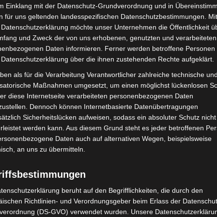
im Einklang mit der Datenschutz-Grundverordnung und in Übereinstim
n für uns geltenden landesspezifischen Datenschutzbestimmungen. Mit
 Datenschutzerklärung möchte unser Unternehmen die Öffentlichkeit ü
mfang und Zweck der von uns erhobenen, genutzten und verarbeiteten
enbezogenen Daten informieren. Ferner werden betroffene Personen 
 Datenschutzerklärung über die ihnen zustehenden Rechte aufgeklärt.
ben als für die Verarbeitung Verantwortlicher zahlreiche technische un
isatorische Maßnahmen umgesetzt, um einen möglichst lückenlosen S
r mit der Familienzusammenführung begonnen werden. - Foto: Feuerwehr Lehrte
er diese Internetseite verarbeiteten personenbezogenen Daten
zustellen. Dennoch können Internetbasierte Datenübertragungen
ätzlich Sicherheitslücken aufweisen, sodass ein absoluter Schutz nicht
leistet werden kann. Aus diesem Grund steht es jeder betroffenen Pe
personenbezogene Daten auch auf alternativen Wegen, beispielsweise
erfläche zu bringen, kam die Drehleiter aus
nisch, an uns zu übermitteln.
zen konnten zunächst zehn der insgesamt elf Küken
riffsbestimmungen
e sich die Rettung des letzten Kükens, das gemeinsam
 Mit langen Ästen und einem Wasserstrahl aus einem
tenschutzerklärung beruht auf den Begrifflichkeiten, die durch den
hließlich, beide in Richtung der Retter zu lenken.
ischen Richtlinien- und Verordnungsgeber beim Erlass der Datenschut
verordnung (DS-GVO) verwendet wurden. Unsere Datenschutzerklärun