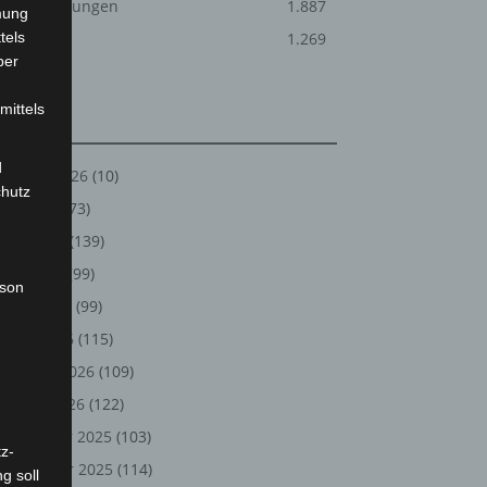
Veranstaltungen
1.887
mung
tels
Welt
1.269
ber
mittels
Archiv
d
August 2026
(10)
chutz
Die Drehleiter wurde eingesetzt um die Tierretter zur Wasseroberfläc
Juli 2026
(73)
Juni 2026
(139)
Mai 2026
(99)
rson
April 2026
(99)
März 2026
(115)
Februar 2026
(109)
Januar 2026
(122)
Dezember 2025
(103)
z-
November 2025
(114)
g soll