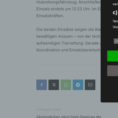
Hubrettungsfahrzeug. Anschließend wurde 
ver
Einsatz endete um 12:23 Uhr. Im Einsatz war
c)
Einsatzkräften.
Ver
Vo
Die beiden Einsätze zeigen die Bandbreite
pe
bewältigen müssen – von der technischen U
da
aufwendigen Tierrettung. Gerade an einsat
das
Koordination und Einsatzbereitschaft der e
ode
die
d
Ein
per
ei
e)
Pro
Da
Vorheriger Artikel
wer
Alpenveilchen siegt beim Renntag der