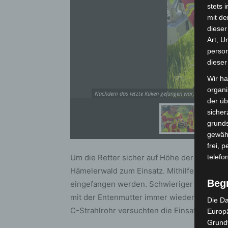
stets 
mit de
dieser
Art, U
person
dieser
Wir ha
organ
Nachdem das letzte Küken gefangen war, konnte wiede
der üb
sicher
grunds
gewähr
frei, 
Um die Retter sicher auf Höhe der Wasserob
telefo
Hämelerwald zum Einsatz. Mithilfe von Net
Beg
eingefangen werden. Schwieriger gestaltet
mit der Entenmutter immer wieder auswich.
Die Da
C-Strahlrohr versuchten die Einsatzkräfte sc
Europä
Grund