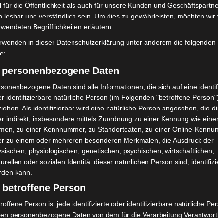
 für die Öffentlichkeit als auch für unsere Kunden und Geschäftspartne
utem Protest das Becken. Kurz darauf gelang es einem
h lesbar und verständlich sein. Um dies zu gewährleisten, möchten wir
m langen Kescher einzufangen. Alle elf Küken wurden
rwendeten Begrifflichkeiten erläutern.
 Nähe eines Baches wieder ausgesetzt. Wenige
rwenden in dieser Datenschutzerklärung unter anderem die folgenden
 zurück und nahm ihre Jungtiere wieder in Obhut. Der
fe:
h beendet werden.
) personenbezogene Daten
ld, die Tierrettung der Ortsfeuerwehr Röddensen mit
sonenbezogene Daten sind alle Informationen, die sich auf eine identifi
er stellvertretende Stadtbrandmeister sowie der
r identifizierbare natürliche Person (im Folgenden "betroffene Person"
iehen. Als identifizierbar wird eine natürliche Person angesehen, die di
r indirekt, insbesondere mittels Zuordnung zu einer Kennung wie ein
men, zu einer Kennnummer, zu Standortdaten, zu einer Online-Kennu
dienst in Lehrte
er zu einem oder mehreren besonderen Merkmalen, die Ausdruck der
sischen, physiologischen, genetischen, psychischen, wirtschaftlichen,
 im Lehrter Stadtgebiet. Um 11:37 Uhr wurde die
turellen oder sozialen Identität dieser natürlichen Person sind, identifizi
 die Köthenwaldstraße alarmiert. Dort musste ein
rden kann.
choss eines Wohnhauses gerettet werden.
 betroffene Person
roffene Person ist jede identifizierte oder identifizierbare natürliche Pe
e sichere Rettung des Patienten über das
ren personenbezogene Daten von dem für die Verarbeitung Verantwort