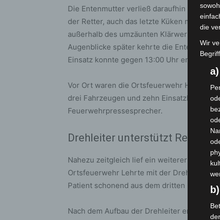
sowohl
Die Entenmutter verließ daraufhin unter la
einfac
der Retter, auch das letzte Küken mit eine
die ve
außerhalb des umzäunten Klärwerks in der
Wir ve
Augenblicke später kehrte die Entenmutter
Begrif
Einsatz konnte gegen 13:00 Uhr erfolgreic
a
Vor Ort waren die Ortsfeuerwehr Hämelerwa
Per
drei Fahrzeugen und zehn Einsatzkräften, d
ode
bez
Feuerwehrpressesprecher.
ode
Na
Drehleiter unterstützt Rettungs
od
phy
Nahezu zeitgleich lief ein weiterer Einsatz
kul
Ortsfeuerwehr Lehrte mit der Drehleiter in
we
Patient schonend aus dem dritten Oberges
b)
Bet
Nach dem Aufbau der Drehleiter erfolgte di
de