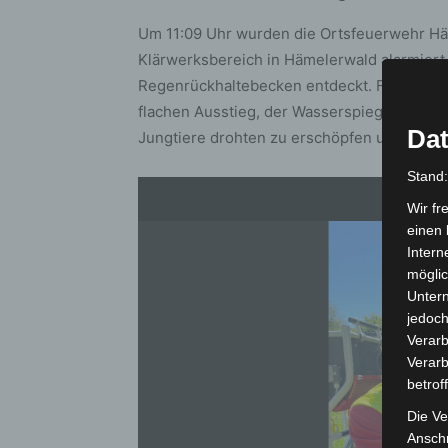
Um 11:09 Uhr wurden die Ortsfeuerwehr Hä
Klärwerksbereich in Hämelerwald alarmiert.
Regenrückhaltebecken entdeckt. Für die Kü
flachen Ausstieg, der Wasserspiegel lag r
Dat
Jungtiere drohten zu erschöpfen und zu ert
Stand
Wir fr
einen 
Intern
möglic
Unter
jedoch
Verarb
Verarb
betrof
Die Ve
Anschr