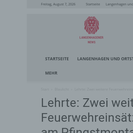
Freitag, August 7, 2026
Startseite
Langenhagen und 
Langenhagener
News
STARTSEITE
LANGENHAGEN UND ORTST
MEHR
Start
Blaulicht
Lehrte: Zwei weitere Feuerwehrei
Lehrte: Zwei wei
Feuerwehreinsät
am Pfingstmont