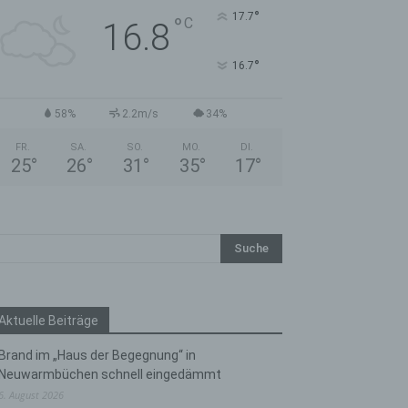
°
17.7
°
C
16.8
°
16.7
58%
2.2m/s
34%
FR.
SA.
SO.
MO.
DI.
25
°
26
°
31
°
35
°
17
°
Aktuelle Beiträge
Brand im „Haus der Begegnung“ in
Neuwarmbüchen schnell eingedämmt
6. August 2026