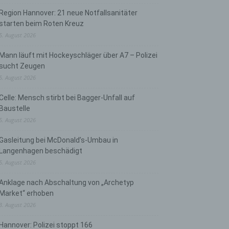
Region Hannover: 21 neue Notfallsanitäter
starten beim Roten Kreuz
5. August 2026
Mann läuft mit Hockeyschläger über A7 – Polizei
sucht Zeugen
5. August 2026
Celle: Mensch stirbt bei Bagger-Unfall auf
Baustelle
5. August 2026
Gasleitung bei McDonald’s-Umbau in
Langenhagen beschädigt
5. August 2026
Anklage nach Abschaltung von „Archetyp
Market“ erhoben
3. August 2026
Hannover: Polizei stoppt 166