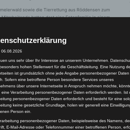
melerwald sowie die Tierrettung aus Röddensen zum
 Mitarbeitende hatten dort eine Entenfamilie in einem
ken bestand akute Gefahr: Das Becken bot keinen
und zwei Meter unterhalb des begehbaren Randes. Die
enschutzerklärung
rinken.
: 06.08.2026
1
von 4
euen uns sehr über Ihr Interesse an unserem Unternehmen. Datenschu
besonders hohen Stellenwert für die Geschäftsleitung. Eine Nutzung d
etseiten ist grundsätzlich ohne jede Angabe personenbezogener Daten
h. Sofern eine betroffene Person besondere Services unseres
nehmens über unsere Internetseite in Anspruch nehmen möchte, könnt
 eine Verarbeitung personenbezogener Daten erforderlich werden. Ist 
eitung personenbezogener Daten erforderlich und besteht für eine sol
eitung keine gesetzliche Grundlage, holen wir generell eine Einwilligun
fenen Person ein.
rarbeitung personenbezogener Daten, beispielsweise des Namens, de
ift, E-Mail-Adresse oder Telefonnummer einer betroffenen Person, erfo