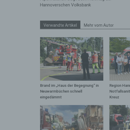
bez
Hannoverschen Volksbank
wir
Zuv
Pe
Verwandte Artikel
Mehr vom Autor
f
Ps
We
zus
zu
au
unt
ide
Brand im „Haus der Begegnung“ in
Region Hann
g)
Neuwarmbüchen schnell
Notfallsani
Ve
eingedämmt
Kreuz
Ver
ode
ge
pe
Ver