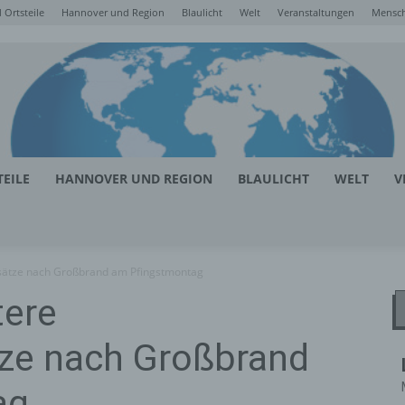
Ortsteile
Hannover und Region
Blaulicht
Welt
Veranstaltungen
Mensc
EILE
HANNOVER UND REGION
BLAULICHT
WELT
V
nsätze nach Großbrand am Pfingstmontag
tere
ze nach Großbrand
ag