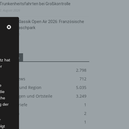
Trunkenheitsfahrten bei Großkontrolle
2. August 2026
Hannover Klassik Open Air 2026: Französische
Oper im Maschpark
2. August 2026
Kategorien
tz hat
er
Blaulicht
2.798
Corona-News
712
e
Hannover und Region
5.035
die
Langenhagen und Ortsteile
3.249
che
g der
Leserbriefe
1
Menschen
2
r
Über uns
1
lgt