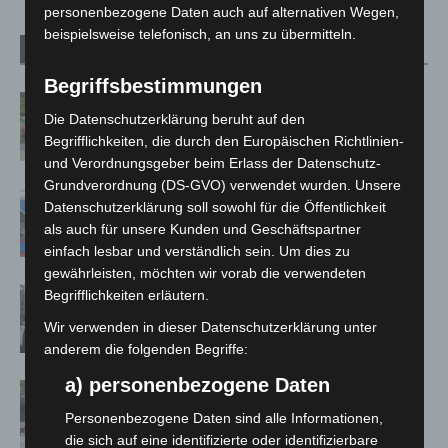
personenbezogene Daten auch auf alternativen Wegen,
beispielsweise telefonisch, an uns zu übermitteln.
Verwandte Artikel
Mehr vom Autor
Begriffsbestimmungen
Region Hannover: 21 neue
Die Datenschutzerklärung beruht auf den
Notfallsanitäter starten beim Roten
Begrifflichkeiten, die durch den Europäischen Richtlinien-
Kreuz
und Verordnungsgeber beim Erlass der Datenschutz-
Grundverordnung (DS-GVO) verwendet wurden. Unsere
Mann läuft mit Hockeyschläger über
Datenschutzerklärung soll sowohl für die Öffentlichkeit
A7 – Polizei sucht Zeugen
als auch für unsere Kunden und Geschäftspartner
einfach lesbar und verständlich sein. Um dies zu
gewährleisten, möchten wir vorab die verwendeten
Celle: Mensch stirbt bei Bagger-Unfall
Begrifflichkeiten erläutern.
auf Baustelle
Wir verwenden in dieser Datenschutzerklärung unter
anderem die folgenden Begriffe:
a) personenbezogene Daten
Gasleitung bei McDonald’s-Umbau in
Langenhagen beschädigt
Personenbezogene Daten sind alle Informationen,
die sich auf eine identifizierte oder identifizierbare