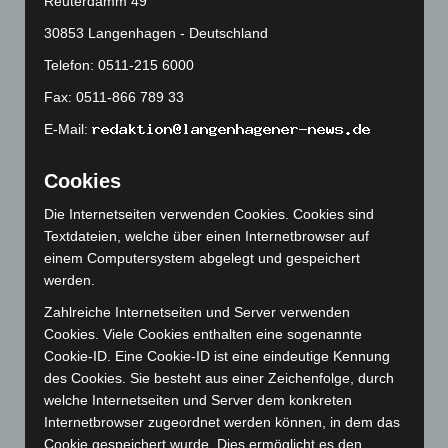
Reuterdamm 49
Mai 2024
(149)
30853 Langenhagen - Deutschland
April 2024
(102)
Telefon: 0511-215 6000
März 2024
(103)
Fax: 0511-866 789 33
Februar 2024
(103)
E-Mail:
Januar 2024
(111)
Dezember 2023
(130)
Cookies
November 2023
(130)
Die Internetseiten verwenden Cookies. Cookies sind
Oktober 2023
(114)
Textdateien, welche über einen Internetbrowser auf
September 2023
(133)
einem Computersystem abgelegt und gespeichert
werden.
August 2023
(134)
Juli 2023
(118)
Zahlreiche Internetseiten und Server verwenden
Cookies. Viele Cookies enthalten eine sogenannte
Juni 2023
(142)
Cookie-ID. Eine Cookie-ID ist eine eindeutige Kennung
Mai 2023
(139)
des Cookies. Sie besteht aus einer Zeichenfolge, durch
welche Internetseiten und Server dem konkreten
April 2023
(155)
Internetbrowser zugeordnet werden können, in dem das
März 2023
(174)
Cookie gespeichert wurde. Dies ermöglicht es den