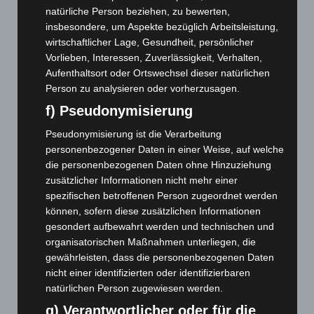
Zeugen
natürliche Person beziehen, zu bewerten,
5. August 2026
insbesondere, um Aspekte bezüglich Arbeitsleistung,
wirtschaftlicher Lage, Gesundheit, persönlicher
Celle: Mensch stirbt bei Bagger-Unfall auf Baustelle
Vorlieben, Interessen, Zuverlässigkeit, Verhalten,
Aufenthaltsort oder Ortswechsel dieser natürlichen
5. August 2026
Person zu analysieren oder vorherzusagen.
Gasleitung bei McDonald’s-Umbau in Langenhagen
f) Pseudonymisierung
beschädigt
5. August 2026
Pseudonymisierung ist die Verarbeitung
personenbezogener Daten in einer Weise, auf welche
Anklage nach Abschaltung von „Archetyp Market“ erhoben
die personenbezogenen Daten ohne Hinzuziehung
3. August 2026
zusätzlicher Informationen nicht mehr einer
spezifischen betroffenen Person zugeordnet werden
Hannover: Polizei stoppt 166 Trunkenheitsfahrten bei
können, sofern diese zusätzlichen Informationen
Großkontrolle
gesondert aufbewahrt werden und technischen und
2. August 2026
organisatorischen Maßnahmen unterliegen, die
gewährleisten, dass die personenbezogenen Daten
Hannover Klassik Open Air 2026: Französische Oper im
nicht einer identifizierten oder identifizierbaren
Maschpark
natürlichen Person zugewiesen werden.
2. August 2026
g) Verantwortlicher oder für die