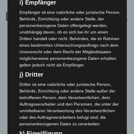
i) Empfänger
Empfänger ist eine natürliche oder juristische Person,
Archiv
Behörde, Einrichtung oder andere Stelle, der
personenbezogene Daten offengelegt werden,
August 2026
(9)
unabhängig davon, ob es sich bei ihr um einen
Juli 2026
(73)
Dritten handelt oder nicht. Behörden, die im Rahmen
eines bestimmten Untersuchungsauftrags nach dem
Juni 2026
(139)
Unionsrecht oder dem Recht der Mitgliedstaaten
Mai 2026
(99)
möglicherweise personenbezogene Daten erhalten,
April 2026
(99)
gelten jedoch nicht als Empfänger.
j) Dritter
März 2026
(115)
Februar 2026
(109)
Dritter ist eine natürliche oder juristische Person,
Behörde, Einrichtung oder andere Stelle außer der
Januar 2026
(122)
betroffenen Person, dem Verantwortlichen, dem
Dezember 2025
(103)
Auftragsverarbeiter und den Personen, die unter der
November 2025
(114)
unmittelbaren Verantwortung des Verantwortlichen
oder des Auftragsverarbeiters befugt sind, die
Oktober 2025
(112)
personenbezogenen Daten zu verarbeiten.
September 2025
(93)
k) Einwilligung