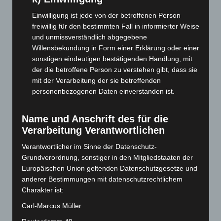
August 2025
(90)
Einwilligung ist jede von der betroffenen Person
Juli 2025
(90)
freiwillig für den bestimmten Fall in informierter Weise
Juni 2025
(103)
und unmissverständlich abgegebene
Willensbekundung in Form einer Erklärung oder einer
Mai 2025
(112)
sonstigen eindeutigen bestätigenden Handlung, mit
April 2025
(88)
der die betroffene Person zu verstehen gibt, dass sie
März 2025
(111)
mit der Verarbeitung der sie betreffenden
personenbezogenen Daten einverstanden ist.
Februar 2025
(96)
Januar 2025
(88)
Name und Anschrift des für die
Dezember 2024
(89)
Verarbeitung Verantwortlichen
November 2024
(94)
Verantwortlicher im Sinne der Datenschutz-
Oktober 2024
(93)
Grundverordnung, sonstiger in den Mitgliedstaaten der
September 2024
(112)
Europäischen Union geltenden Datenschutzgesetze und
anderer Bestimmungen mit datenschutzrechtlichem
August 2024
(107)
Charakter ist:
Juli 2024
(89)
Carl-Marcus Müller
Juni 2024
(107)