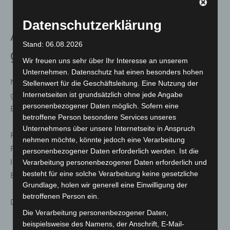
Datenschutzerklärung
Autobahn rund 45 Minuten
Stand: 06.08.2026
gesperrt
Wir freuen uns sehr über Ihr Interesse an unserem
Unternehmen. Datenschutz hat einen besonders hohen
Nach etwa 45 Minuten war das Feuer vollständig
Stellenwert für die Geschäftsleitung. Eine Nutzung der
gelöscht. Anschließend übergaben die Einsatzkräfte die
Internetseiten ist grundsätzlich ohne jede Angabe
personenbezogener Daten möglich. Sofern eine
Einsatzstelle an die Polizei.
betroffene Person besondere Services unseres
Unternehmens über unsere Internetseite in Anspruch
Für die Dauer der Löscharbeiten musste die A2 in
nehmen möchte, könnte jedoch eine Verarbeitung
Fahrtrichtung Dortmund vollständig gesperrt werden.
personenbezogener Daten erforderlich werden. Ist die
Insgesamt waren 17 Fahrzeuge sowie rund 50
Verarbeitung personenbezogener Daten erforderlich und
besteht für eine solche Verarbeitung keine gesetzliche
Einsatzkräfte von Feuerwehr und Rettungsdienst vor Ort.
Grundlage, holen wir generell eine Einwilligung der
betroffenen Person ein.
Die zweiköpfige Besatzung des LKW blieb unverletzt.
Die Verarbeitung personenbezogener Daten,
beispielsweise des Namens, der Anschrift, E-Mail-