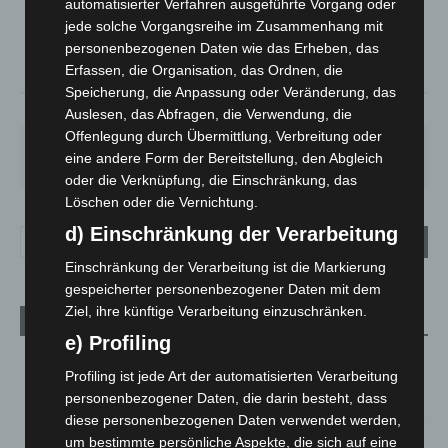
automatisierter Verfahren ausgeführte Vorgang oder
°
22.2
°
C
20.9
jede solche Vorgangsreihe im Zusammenhang mit
personenbezogenen Daten wie das Erheben, das
°
20.6
Erfassen, die Organisation, das Ordnen, die
Speicherung, die Anpassung oder Veränderung, das
75%
1.3m/s
17%
Auslesen, das Abfragen, die Verwendung, die
Offenlegung durch Übermittlung, Verbreitung oder
DO.
FR.
SA.
SO.
MO.
eine andere Form der Bereitstellung, den Abgleich
26
°
20
°
27
°
32
°
28
°
oder die Verknüpfung, die Einschränkung, das
Löschen oder die Vernichtung.
d) Einschränkung der Verarbeitung
Einschränkung der Verarbeitung ist die Markierung
gespeicherter personenbezogener Daten mit dem
Ziel, ihre künftige Verarbeitung einzuschränken.
Aktuelle Beiträge
e) Profiling
Region Hannover: 21 neue Notfallsanitäter starten beim
Profiling ist jede Art der automatisierten Verarbeitung
Roten Kreuz
personenbezogener Daten, die darin besteht, dass
5. August 2026
diese personenbezogenen Daten verwendet werden,
Mann läuft mit Hockeyschläger über A7 – Polizei sucht
um bestimmte persönliche Aspekte, die sich auf eine