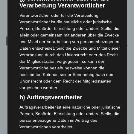
Schwarz Digits und Zscaler starten souveräne Cloud-
Verarbeitung Verantwortlicher
Sicherheitsplattform für Europa
Verantwortlicher oder für die Verarbeitung
2. August 2026
Verantwortlicher ist die natürliche oder juristische
Person, Behörde, Einrichtung oder andere Stelle, die
allein oder gemeinsam mit anderen über die Zwecke
Kategorien
und Mittel der Verarbeitung von personenbezogenen
Daten entscheidet. Sind die Zwecke und Mittel dieser
Blaulicht
2.797
Verarbeitung durch das Unionsrecht oder das Recht
der Mitgliedstaaten vorgegeben, so kann der
Corona-News
712
Verantwortliche beziehungsweise können die
Hannover und Region
5.034
bestimmten Kriterien seiner Benennung nach dem
Langenhagen und Ortsteile
3.249
Unionsrecht oder dem Recht der Mitgliedstaaten
vorgesehen werden.
Leserbriefe
1
h) Auftragsverarbeiter
Menschen
2
Auftragsverarbeiter ist eine natürliche oder juristische
Über uns
1
Person, Behörde, Einrichtung oder andere Stelle, die
Veranstaltungen
1.887
personenbezogene Daten im Auftrag des
Welt
1.269
Verantwortlichen verarbeitet.