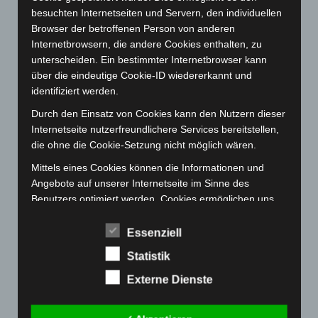
Februar 2023
(154)
besuchten Internetseiten und Servern, den individuellen
Browser der betroffenen Person von anderen
Januar 2023
(140)
Internetbrowsern, die andere Cookies enthalten, zu
Dezember 2022
(130)
unterscheiden. Ein bestimmter Internetbrowser kann
November 2022
(167)
über die eindeutige Cookie-ID wiedererkannt und
identifiziert werden.
Oktober 2022
(166)
Durch den Einsatz von Cookies kann den Nutzern dieser
September 2022
(205)
Internetseite nutzerfreundlichere Services bereitstellen,
August 2022
(166)
die ohne die Cookie-Setzung nicht möglich wären.
Juli 2022
(133)
Mittels eines Cookies können die Informationen und
Juni 2022
(167)
Angebote auf unserer Internetseite im Sinne des
Benutzers optimiert werden. Cookies ermöglichen uns,
Mai 2022
(177)
wie bereits erwähnt, die Benutzer unserer Internetseite
April 2022
(198)
wiederzuerkennen. Zweck dieser Wiedererkennung ist
Essenziell
März 2022
(221)
es, den Nutzern die Verwendung unserer Internetseite
Statistik
zu erleichtern. Der Benutzer einer Internetseite, die
Februar 2022
(189)
Cookies verwendet, muss beispielsweise nicht bei jedem
Externe Dienste
Januar 2022
(190)
Besuch der Internetseite erneut seine Zugangsdaten
Dezember 2021
(204)
eingeben, weil dies von der Internetseite und dem auf