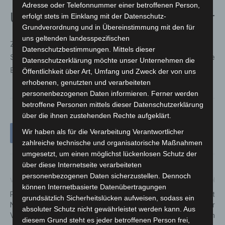
Adresse oder Telefonnummer einer betroffenen Person,
Ursache und Schaden noch unklar
erfolgt stets im Einklang mit der Datenschutz-
Grundverordnung und in Übereinstimmung mit den für
uns geltenden landesspezifischen
Zur Brandursache und zur Höhe des entstandenen
Datenschutzbestimmungen. Mittels dieser
Sachschadens machte die Feuerwehr keine Angaben. Die
Datenschutzerklärung möchte unser Unternehmen die
Ermittlungen liegen nun bei der Polizei.
Öffentlichkeit über Art, Umfang und Zweck der von uns
erhobenen, genutzten und verarbeiteten
personenbezogenen Daten informieren. Ferner werden
betroffene Personen mittels dieser Datenschutzerklärung
über die ihnen zustehenden Rechte aufgeklärt.
Wir haben als für die Verarbeitung Verantwortlicher
zahlreiche technische und organisatorische Maßnahmen
umgesetzt, um einen möglichst lückenlosen Schutz der
über diese Internetseite verarbeiteten
personenbezogenen Daten sicherzustellen. Dennoch
Vorheriger Artikel
Nächster Artikel
können Internetbasierte Datenübertragungen
Paul-Eric Stolle erhält
Stadt Langenhagen sucht
grundsätzlich Sicherheitslücken aufweisen, sodass ein
Niedersächsisches
Bürgerinnen und Bürger für
absoluter Schutz nicht gewährleistet werden kann. Aus
Verdienstkreuz
neuen Imagefilm
diesem Grund steht es jeder betroffenen Person frei,