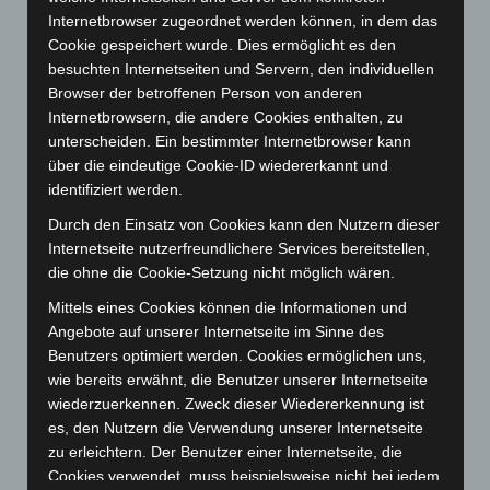
September 2023
(133)
Internetbrowser zugeordnet werden können, in dem das
August 2023
(134)
Cookie gespeichert wurde. Dies ermöglicht es den
besuchten Internetseiten und Servern, den individuellen
Juli 2023
(118)
Browser der betroffenen Person von anderen
Juni 2023
(142)
Internetbrowsern, die andere Cookies enthalten, zu
Mai 2023
(139)
unterscheiden. Ein bestimmter Internetbrowser kann
über die eindeutige Cookie-ID wiedererkannt und
April 2023
(155)
identifiziert werden.
März 2023
(174)
Durch den Einsatz von Cookies kann den Nutzern dieser
Februar 2023
(154)
Internetseite nutzerfreundlichere Services bereitstellen,
Januar 2023
(140)
die ohne die Cookie-Setzung nicht möglich wären.
Dezember 2022
(130)
Mittels eines Cookies können die Informationen und
Angebote auf unserer Internetseite im Sinne des
November 2022
(167)
Benutzers optimiert werden. Cookies ermöglichen uns,
Oktober 2022
(166)
wie bereits erwähnt, die Benutzer unserer Internetseite
September 2022
(205)
wiederzuerkennen. Zweck dieser Wiedererkennung ist
es, den Nutzern die Verwendung unserer Internetseite
August 2022
(166)
zu erleichtern. Der Benutzer einer Internetseite, die
Juli 2022
(133)
Cookies verwendet, muss beispielsweise nicht bei jedem