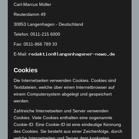
Dezember 2024
(89)
Carl-Marcus Müller
November 2024
(94)
Reuterdamm 49
Oktober 2024
(93)
30853 Langenhagen - Deutschland
September 2024
(112)
Telefon: 0511-215 6000
August 2024
(107)
Fax: 0511-866 789 33
Juli 2024
(89)
E-Mail:
Juni 2024
(107)
Mai 2024
(149)
Cookies
April 2024
(102)
Die Internetseiten verwenden Cookies. Cookies sind
März 2024
(103)
Textdateien, welche über einen Internetbrowser auf
Februar 2024
(103)
einem Computersystem abgelegt und gespeichert
werden.
Januar 2024
(111)
Zahlreiche Internetseiten und Server verwenden
Dezember 2023
(130)
Cookies. Viele Cookies enthalten eine sogenannte
November 2023
(130)
Cookie-ID. Eine Cookie-ID ist eine eindeutige Kennung
Oktober 2023
(114)
des Cookies. Sie besteht aus einer Zeichenfolge, durch
welche Internetseiten und Server dem konkreten