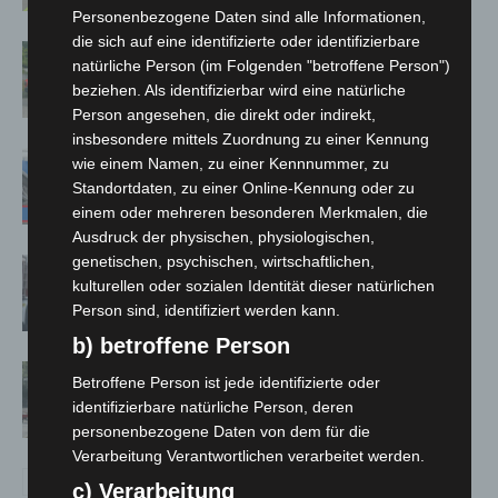
Personenbezogene Daten sind alle Informationen,
die sich auf eine identifizierte oder identifizierbare
Region Hannover: 21 neue
natürliche Person (im Folgenden "betroffene Person")
Notfallsanitäter starten beim Roten
beziehen. Als identifizierbar wird eine natürliche
Kreuz
Person angesehen, die direkt oder indirekt,
insbesondere mittels Zuordnung zu einer Kennung
Mann läuft mit Hockeyschläger über
wie einem Namen, zu einer Kennnummer, zu
A7 – Polizei sucht Zeugen
Standortdaten, zu einer Online-Kennung oder zu
einem oder mehreren besonderen Merkmalen, die
Ausdruck der physischen, physiologischen,
genetischen, psychischen, wirtschaftlichen,
Celle: Mensch stirbt bei Bagger-Unfall
kulturellen oder sozialen Identität dieser natürlichen
auf Baustelle
Person sind, identifiziert werden kann.
b) betroffene Person
Gasleitung bei McDonald’s-Umbau in
Betroffene Person ist jede identifizierte oder
Langenhagen beschädigt
identifizierbare natürliche Person, deren
personenbezogene Daten von dem für die
Verarbeitung Verantwortlichen verarbeitet werden.
c) Verarbeitung