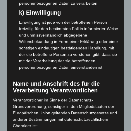
März 2026
(115)
personenbezogenen Daten zu verarbeiten.
Februar 2026
(109)
k) Einwilligung
Januar 2026
(122)
Einwilligung ist jede von der betroffenen Person
Dezember 2025
(103)
freiwillig für den bestimmten Fall in informierter Weise
November 2025
(114)
und unmissverständlich abgegebene
Willensbekundung in Form einer Erklärung oder einer
Oktober 2025
(112)
sonstigen eindeutigen bestätigenden Handlung, mit
September 2025
(93)
der die betroffene Person zu verstehen gibt, dass sie
mit der Verarbeitung der sie betreffenden
August 2025
(90)
personenbezogenen Daten einverstanden ist.
Juli 2025
(90)
Juni 2025
(103)
Name und Anschrift des für die
Mai 2025
(112)
Verarbeitung Verantwortlichen
April 2025
(88)
Verantwortlicher im Sinne der Datenschutz-
März 2025
(111)
Grundverordnung, sonstiger in den Mitgliedstaaten der
Europäischen Union geltenden Datenschutzgesetze und
Februar 2025
(96)
anderer Bestimmungen mit datenschutzrechtlichem
Januar 2025
(88)
Charakter ist: