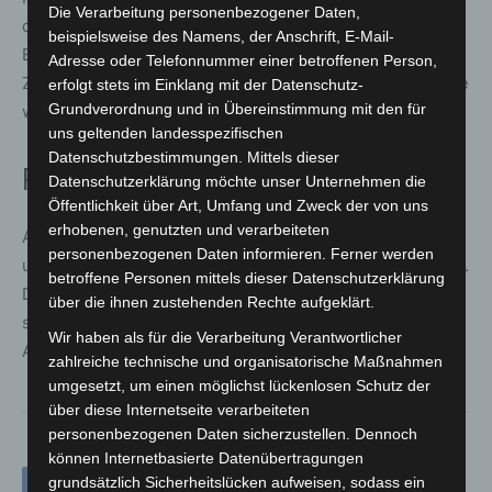
Die Verarbeitung personenbezogener Daten,
die Unfallstelle zu erreichen und umgehend mit der
beispielsweise des Namens, der Anschrift, E-Mail-
Brandbekämpfung zu beginnen. Das Feuer an der
Adresse oder Telefonnummer einer betroffenen Person,
Zugmaschine konnte zügig gelöscht werden, sodass eine
erfolgt stets im Einklang mit der Datenschutz-
Grundverordnung und in Übereinstimmung mit den für
weitere Ausbreitung verhindert wurde.
uns geltenden landesspezifischen
Datenschutzbestimmungen. Mittels dieser
Rückfahrt ebenfalls erschwert
Datenschutzerklärung möchte unser Unternehmen die
Öffentlichkeit über Art, Umfang und Zweck der von uns
erhobenen, genutzten und verarbeiteten
Auch nach dem Einsatz stellte die angespannte Wetter-
personenbezogenen Daten informieren. Ferner werden
und Verkehrslage die Feuerwehr vor Herausforderungen.
betroffene Personen mittels dieser Datenschutzerklärung
Die Rückfahrt zu den Feuerwehrhäusern gestaltete sich
über die ihnen zustehenden Rechte aufgeklärt.
schwierig und nahm deutlich mehr Zeit als üblich in
Wir haben als für die Verarbeitung Verantwortlicher
Anspruch.
zahlreiche technische und organisatorische Maßnahmen
umgesetzt, um einen möglichst lückenlosen Schutz der
über diese Internetseite verarbeiteten
personenbezogenen Daten sicherzustellen. Dennoch
können Internetbasierte Datenübertragungen
grundsätzlich Sicherheitslücken aufweisen, sodass ein