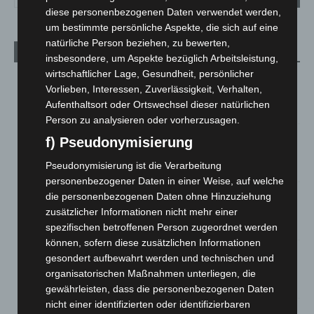
diese personenbezogenen Daten verwendet werden,
um bestimmte persönliche Aspekte, die sich auf eine
natürliche Person beziehen, zu bewerten,
Aktuelle Beiträge
insbesondere, um Aspekte bezüglich Arbeitsleistung,
wirtschaftlicher Lage, Gesundheit, persönlicher
Niedersachsen: Feuerwehrkräfte kehren nach
Vorlieben, Interessen, Zuverlässigkeit, Verhalten,
Waldbrandeinsatz aus Spanien zurück
Aufenthaltsort oder Ortswechsel dieser natürlichen
7. August 2026
Person zu analysieren oder vorherzusagen.
Hannover: Erste Tigermücken-Population in Niedersachsen
f) Pseudonymisierung
entdeckt
Pseudonymisierung ist die Verarbeitung
7. August 2026
personenbezogener Daten in einer Weise, auf welche
Brand im „Haus der Begegnung“ in Neuwarmbüchen schnell
die personenbezogenen Daten ohne Hinzuziehung
eingedämmt
zusätzlicher Informationen nicht mehr einer
6. August 2026
spezifischen betroffenen Person zugeordnet werden
können, sofern diese zusätzlichen Informationen
Region Hannover: 21 neue Notfallsanitäter starten beim
gesondert aufbewahrt werden und technischen und
Roten Kreuz
organisatorischen Maßnahmen unterliegen, die
5. August 2026
gewährleisten, dass die personenbezogenen Daten
nicht einer identifizierten oder identifizierbaren
Mann läuft mit Hockeyschläger über A7 – Polizei sucht