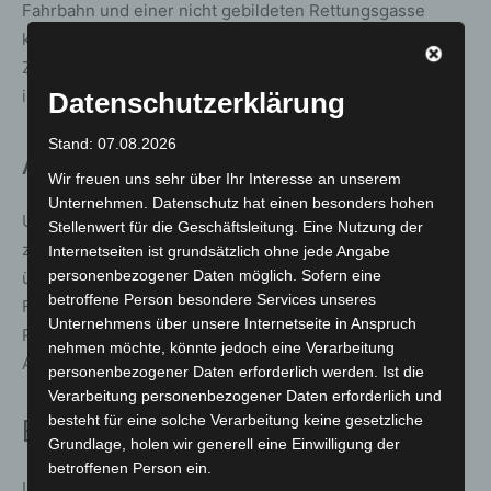
Fahrbahn und einer nicht gebildeten Rettungsgasse
kamen die Einsatzkräfte jedoch nur sehr langsam voran.
Zeitweise standen auch die Feuerwehrfahrzeuge selbst
im Stau.
Datenschutzerklärung
Stand: 07.08.2026
Alternative Anfahrtswege geprüft
Wir freuen uns sehr über Ihr Interesse an unserem
Unternehmen. Datenschutz hat einen besonders hohen
Um schneller zum Einsatzort zu gelangen, wurde
Stellenwert für die Geschäftsleitung. Eine Nutzung der
zwischenzeitlich geprüft, die Ortsfeuerwehr Dedensen
Internetseiten ist grundsätzlich ohne jede Angabe
personenbezogener Daten möglich. Sofern eine
über die Anschlussstelle Wunstorf-Luthe entgegen der
betroffene Person besondere Services unseres
Fahrtrichtung zur Unfallstelle fahren zu lassen. Dieser
Unternehmens über unsere Internetseite in Anspruch
Plan musste jedoch verworfen werden, da auch die
nehmen möchte, könnte jedoch eine Verarbeitung
Abfahrt Wunstorf-Luthe durch einen Lkw blockiert war.
personenbezogener Daten erforderlich werden. Ist die
Verarbeitung personenbezogener Daten erforderlich und
besteht für eine solche Verarbeitung keine gesetzliche
Brand schnell unter Kontrolle
Grundlage, holen wir generell eine Einwilligung der
betroffenen Person ein.
Inzwischen gelang es den Einsatzkräften aus Garbsen,