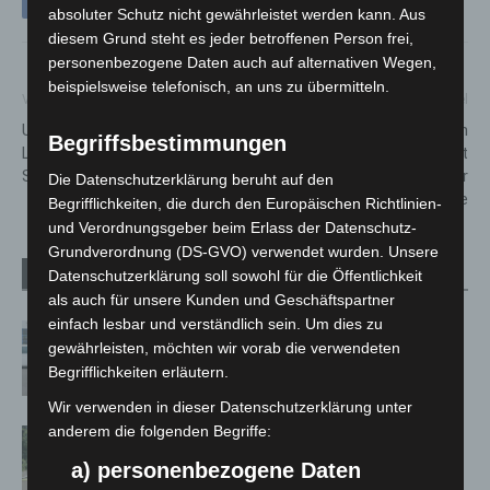
absoluter Schutz nicht gewährleistet werden kann. Aus
diesem Grund steht es jeder betroffenen Person frei,
personenbezogene Daten auch auf alternativen Wegen,
beispielsweise telefonisch, an uns zu übermitteln.
Vorheriger Artikel
Nächster Artikel
Unwetterwarnung in
Winterwetter in der Region
Begriffsbestimmungen
Langenhagen: Stadt hebt
Hannover: Polizei meldet
Streusalzverbot befristet auf
erhöhte Einsatzlage, aber
Die Datenschutzerklärung beruht auf den
wenige schwere Unfälle
Begrifflichkeiten, die durch den Europäischen Richtlinien-
und Verordnungsgeber beim Erlass der Datenschutz-
Grundverordnung (DS-GVO) verwendet wurden. Unsere
Verwandte Artikel
Mehr vom Autor
Datenschutzerklärung soll sowohl für die Öffentlichkeit
als auch für unsere Kunden und Geschäftspartner
einfach lesbar und verständlich sein. Um dies zu
Niedersachsen: Feuerwehrkräfte
gewährleisten, möchten wir vorab die verwendeten
kehren nach Waldbrandeinsatz aus
Begrifflichkeiten erläutern.
Spanien zurück
Wir verwenden in dieser Datenschutzerklärung unter
anderem die folgenden Begriffe:
Brand im „Haus der Begegnung“ in
Neuwarmbüchen schnell eingedämmt
a) personenbezogene Daten