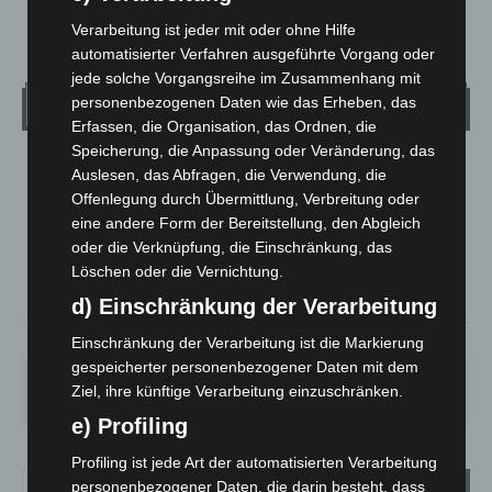
Verarbeitung ist jeder mit oder ohne Hilfe
automatisierter Verfahren ausgeführte Vorgang oder
jede solche Vorgangsreihe im Zusammenhang mit
personenbezogenen Daten wie das Erheben, das
Wetter
Erfassen, die Organisation, das Ordnen, die
Speicherung, die Anpassung oder Veränderung, das
LANGENHAGEN
Auslesen, das Abfragen, die Verwendung, die
Offenlegung durch Übermittlung, Verbreitung oder
Überwiegend Bewölkt
eine andere Form der Bereitstellung, den Abgleich
°
21.7
°
C
21
oder die Verknüpfung, die Einschränkung, das
Löschen oder die Vernichtung.
°
18.8
d) Einschränkung der Verarbeitung
59%
3.9m/s
77%
Einschränkung der Verarbeitung ist die Markierung
gespeicherter personenbezogener Daten mit dem
FR.
SA.
SO.
MO.
DI.
Ziel, ihre künftige Verarbeitung einzuschränken.
21
°
26
°
32
°
31
°
23
°
e) Profiling
Profiling ist jede Art der automatisierten Verarbeitung
personenbezogener Daten, die darin besteht, dass