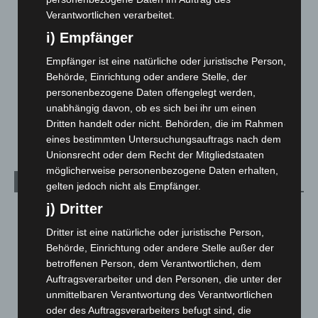
Verantwortlichen verarbeitet.
Langenhagen und Ortsteile
3.250
i) Empfänger
Leserbriefe
1
Menschen
2
Empfänger ist eine natürliche oder juristische Person,
Behörde, Einrichtung oder andere Stelle, der
Über uns
1
personenbezogene Daten offengelegt werden,
Veranstaltungen
1.887
unabhängig davon, ob es sich bei ihr um einen
Welt
1.270
Dritten handelt oder nicht. Behörden, die im Rahmen
eines bestimmten Untersuchungsauftrags nach dem
Unionsrecht oder dem Recht der Mitgliedstaaten
möglicherweise personenbezogene Daten erhalten,
Archiv
gelten jedoch nicht als Empfänger.
j) Dritter
August 2026
(12)
Dritter ist eine natürliche oder juristische Person,
Juli 2026
(73)
Behörde, Einrichtung oder andere Stelle außer der
Juni 2026
(139)
betroffenen Person, dem Verantwortlichen, dem
Mai 2026
(99)
Auftragsverarbeiter und den Personen, die unter der
unmittelbaren Verantwortung des Verantwortlichen
April 2026
(99)
oder des Auftragsverarbeiters befugt sind, die