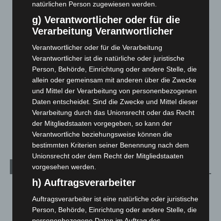
natürlichen Person zugewiesen werden.
Zeugen
g) Verantwortlicher oder für die
5. August 2026
Verarbeitung Verantwortlicher
Celle: Mensch stirbt bei Bagger-Unfall auf Baustelle
Verantwortlicher oder für die Verarbeitung
5. August 2026
Verantwortlicher ist die natürliche oder juristische
Person, Behörde, Einrichtung oder andere Stelle, die
Gasleitung bei McDonald’s-Umbau in Langenhagen
allein oder gemeinsam mit anderen über die Zwecke
beschädigt
und Mittel der Verarbeitung von personenbezogenen
5. August 2026
Daten entscheidet. Sind die Zwecke und Mittel dieser
Verarbeitung durch das Unionsrecht oder das Recht
Anklage nach Abschaltung von „Archetyp Market“ erhoben
der Mitgliedstaaten vorgegeben, so kann der
3. August 2026
Verantwortliche beziehungsweise können die
bestimmten Kriterien seiner Benennung nach dem
Unionsrecht oder dem Recht der Mitgliedstaaten
vorgesehen werden.
Kategorien
h) Auftragsverarbeiter
Blaulicht
2.799
Auftragsverarbeiter ist eine natürliche oder juristische
Corona-News
712
Person, Behörde, Einrichtung oder andere Stelle, die
Hannover und Region
5.037
personenbezogene Daten im Auftrag des