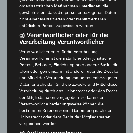
Werke im Jacques’ Wein-Depot Isernhagen
organisatorischen Maßnahmen unterliegen, die
8. August 2026
gewährleisten, dass die personenbezogenen Daten
nicht einer identifizierten oder identifizierbaren
A2: Zweite Turbobaustelle startet zwischen Hannover-West
natürlichen Person zugewiesen werden.
und Bothfeld
g) Verantwortlicher oder für die
8. August 2026
Verarbeitung Verantwortlicher
Niedersachsen: Feuerwehrkräfte kehren nach
Verantwortlicher oder für die Verarbeitung
Waldbrandeinsatz aus Spanien zurück
Verantwortlicher ist die natürliche oder juristische
7. August 2026
Person, Behörde, Einrichtung oder andere Stelle, die
allein oder gemeinsam mit anderen über die Zwecke
Hannover: Erste Tigermücken-Population in Niedersachsen
und Mittel der Verarbeitung von personenbezogenen
entdeckt
Daten entscheidet. Sind die Zwecke und Mittel dieser
7. August 2026
Verarbeitung durch das Unionsrecht oder das Recht
Brand im „Haus der Begegnung“ in Neuwarmbüchen schnell
der Mitgliedstaaten vorgegeben, so kann der
eingedämmt
Verantwortliche beziehungsweise können die
6. August 2026
bestimmten Kriterien seiner Benennung nach dem
Unionsrecht oder dem Recht der Mitgliedstaaten
Region Hannover: 21 neue Notfallsanitäter starten beim
vorgesehen werden.
Roten Kreuz
h) Auftragsverarbeiter