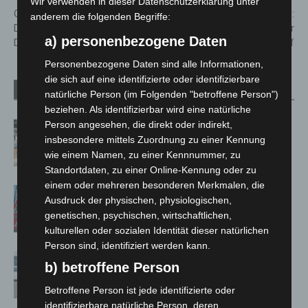
Wir verwenden in dieser Datenschutzerklärung unter
Glatteis-Unwetter in
Nach Schnee und Glätte:
anderem die folgenden Begriffe:
Deutschland: Hohe Gefahr bis
ÜSTRA nimmt Linienverkehr
a) personenbezogene Daten
Dienstagmittag
weitgehend wieder auf
Personenbezogene Daten sind alle Informationen,
die sich auf eine identifizierte oder identifizierbare
Verwandte Artikel
Mehr vom Autor
natürliche Person (im Folgenden "betroffene Person")
beziehen. Als identifizierbar wird eine natürliche
Person angesehen, die direkt oder indirekt,
Kunst trifft Weingenuss: Barbara-
insbesondere mittels Zuordnung zu einer Kennung
Susann Mehring zeigt ihre Werke im
wie einem Namen, zu einer Kennnummer, zu
Jacques’ Wein-Depot Isernhagen
Standortdaten, zu einer Online-Kennung oder zu
einem oder mehreren besonderen Merkmalen, die
A2: Zweite Turbobaustelle startet
Ausdruck der physischen, physiologischen,
zwischen Hannover-West und
genetischen, psychischen, wirtschaftlichen,
Bothfeld
kulturellen oder sozialen Identität dieser natürlichen
Person sind, identifiziert werden kann.
Niedersachsen: Feuerwehrkräfte
b) betroffene Person
kehren nach Waldbrandeinsatz aus
Spanien zurück
Betroffene Person ist jede identifizierte oder
identifizierbare natürliche Person, deren