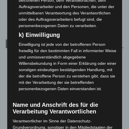
betroffenen Person, dem Verantwortlichen, dem
Über uns
1
Auftragsverarbeiter und den Personen, die unter der
Veranstaltungen
1.888
unmittelbaren Verantwortung des Verantwortlichen
oder des Auftragsverarbeiters befugt sind, die
Welt
1.271
personenbezogenen Daten zu verarbeiten.
k) Einwilligung
Archiv
Einwilligung ist jede von der betroffenen Person
freiwillig für den bestimmten Fall in informierter Weise
August 2026
(14)
und unmissverständlich abgegebene
Willensbekundung in Form einer Erklärung oder einer
Juli 2026
(73)
sonstigen eindeutigen bestätigenden Handlung, mit
Juni 2026
(139)
der die betroffene Person zu verstehen gibt, dass sie
Mai 2026
(99)
mit der Verarbeitung der sie betreffenden
personenbezogenen Daten einverstanden ist.
April 2026
(99)
März 2026
(115)
Name und Anschrift des für die
Februar 2026
(109)
Verarbeitung Verantwortlichen
Januar 2026
(122)
Verantwortlicher im Sinne der Datenschutz-
Dezember 2025
(103)
Grundverordnung, sonstiger in den Mitgliedstaaten der