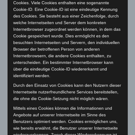
Cookies. Viele Cookies enthalten eine sogenannte
August 2024
(107)
Cookie-ID. Eine Cookie-ID ist eine eindeutige Kennung
Juli 2024
(89)
des Cookies. Sie besteht aus einer Zeichenfolge, durch
welche Internetseiten und Server dem konkreten
Juni 2024
(107)
Internetbrowser zugeordnet werden können, in dem das
Mai 2024
(149)
Cookie gespeichert wurde. Dies ermöglicht es den
April 2024
(102)
besuchten Internetseiten und Servern, den individuellen
Browser der betroffenen Person von anderen
März 2024
(103)
Internetbrowsern, die andere Cookies enthalten, zu
Februar 2024
(103)
unterscheiden. Ein bestimmter Internetbrowser kann
Januar 2024
(111)
über die eindeutige Cookie-ID wiedererkannt und
identifiziert werden.
Dezember 2023
(130)
Durch den Einsatz von Cookies kann den Nutzern dieser
November 2023
(130)
Internetseite nutzerfreundlichere Services bereitstellen,
Oktober 2023
(114)
die ohne die Cookie-Setzung nicht möglich wären.
September 2023
(133)
Mittels eines Cookies können die Informationen und
August 2023
(134)
Angebote auf unserer Internetseite im Sinne des
Benutzers optimiert werden. Cookies ermöglichen uns,
Juli 2023
(118)
wie bereits erwähnt, die Benutzer unserer Internetseite
Juni 2023
(142)
wiederzuerkennen. Zweck dieser Wiedererkennung ist