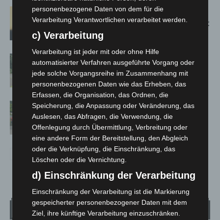
personenbezogene Daten von dem für die
Hannover: Erste Tigermücken-
Verarbeitung Verantwortlichen verarbeitet werden.
Population in Niedersachsen entdeckt
c) Verarbeitung
Verarbeitung ist jeder mit oder ohne Hilfe
Brand im „Haus der Begegnung“ in
automatisierter Verfahren ausgeführte Vorgang oder
Neuwarmbüchen schnell eingedämmt
jede solche Vorgangsreihe im Zusammenhang mit
personenbezogenen Daten wie das Erheben, das
Erfassen, die Organisation, das Ordnen, die
Region Hannover: 21 neue
Speicherung, die Anpassung oder Veränderung, das
Auslesen, das Abfragen, die Verwendung, die
Notfallsanitäter starten beim Roten
Offenlegung durch Übermittlung, Verbreitung oder
Kreuz
eine andere Form der Bereitstellung, den Abgleich
oder die Verknüpfung, die Einschränkung, das
Löschen oder die Vernichtung.
d) Einschränkung der Verarbeitung
Einschränkung der Verarbeitung ist die Markierung
gespeicherter personenbezogener Daten mit dem
Wetter
Ziel, ihre künftige Verarbeitung einzuschränken.