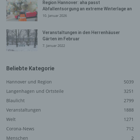
Verarbeitung Verantwortliche kann die Weitergabe an
Region Hannover: aha passt
einen oder mehrere Auftragsverarbeiter, beispielsweise
Abfallentsorgung an extreme Winterlage an
einen Paketdienstleister, veranlassen, der die
10. Januar 2026
personenbezogenen Daten ebenfalls ausschließlich für
eine interne Verwendung, die dem für die Verarbeitung
Veranstaltungen in den Herrenhäuser
Verantwortlichen zuzurechnen ist, nutzt.
Gärten im Februar
7. Januar 2022
Durch eine Registrierung auf der Internetseite des für die
Verarbeitung Verantwortlichen wird ferner die vom
Internet-Service-Provider (ISP) der betroffenen Person
vergebene IP-Adresse, das Datum sowie die Uhrzeit der
Beliebte Kategorie
Registrierung gespeichert. Die Speicherung dieser Daten
erfolgt vor dem Hintergrund, dass nur so der Missbrauch
Hannover und Region
5039
unserer Dienste verhindert werden kann, und diese
Langenhagen und Ortsteile
3251
Daten im Bedarfsfall ermöglichen, begangene Straftaten
Blaulicht
2799
aufzuklären. Insofern ist die Speicherung dieser Daten
zur Absicherung des für die Verarbeitung
Veranstaltungen
1888
Verantwortlichen erforderlich. Eine Weitergabe dieser
Welt
1271
Daten an Dritte erfolgt grundsätzlich nicht, sofern keine
Corona-News
712
gesetzliche Pflicht zur Weitergabe besteht oder die
Weitergabe der Strafverfolgung dient.
Menschen
2