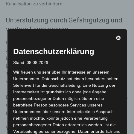
Kanalisation zu verhindern.
Unterstützung durch Gefahrgutzug und
weitere Feuerwehren
Der Einsatzleiter der Ortsfeuerwehr Kaltenweide
Datenschutzerklärung
alarmierte zudem den Gefahrgutzug der Stadt
Langenhagen. Unterstützt durch die Ortsfeuerwehren
Stand: 08.08.2026
Langenhagen und Krähenwinkel konnte der beschädigte
Wir freuen uns sehr über Ihr Interesse an unserem
Tank fachgerecht abgedichtet und ein weiterer Austritt
Unternehmen. Datenschutz hat einen besonders hohen
von Diesel gestoppt werden.
Stellenwert für die Geschäftsleitung. Eine Nutzung der
Internetseiten ist grundsätzlich ohne jede Angabe
Der Lkw-Fahrer hatte das Fahrzeug bereits vor Eintreffen
personenbezogener Daten möglich. Sofern eine
der Feuerwehr verlassen und blieb unverletzt, wurde
betroffene Person besondere Services unseres
Unternehmens über unsere Internetseite in Anspruch
jedoch vorsorglich vom Rettungsdienst betreut.
nehmen möchte, könnte jedoch eine Verarbeitung
personenbezogener Daten erforderlich werden. Ist die
Verkehrssicherung und Bergung
Verarbeitung personenbezogener Daten erforderlich und