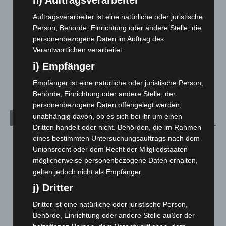
5. August 2026
Auftragsverarbeiter ist eine natürliche oder juristische
Mann läuft mit Hockeyschläger über A7 – Polizei sucht
Person, Behörde, Einrichtung oder andere Stelle, die
Zeugen
personenbezogene Daten im Auftrag des
5. August 2026
Verantwortlichen verarbeitet.
i) Empfänger
Celle: Mensch stirbt bei Bagger-Unfall auf Baustelle
5. August 2026
Empfänger ist eine natürliche oder juristische Person,
Behörde, Einrichtung oder andere Stelle, der
personenbezogene Daten offengelegt werden,
unabhängig davon, ob es sich bei ihr um einen
Kategorien
Dritten handelt oder nicht. Behörden, die im Rahmen
eines bestimmten Untersuchungsauftrags nach dem
Blaulicht
2.799
Unionsrecht oder dem Recht der Mitgliedstaaten
Corona-News
712
möglicherweise personenbezogene Daten erhalten,
Hannover und Region
5.039
gelten jedoch nicht als Empfänger.
Langenhagen und Ortsteile
3.252
j) Dritter
Leserbriefe
1
Dritter ist eine natürliche oder juristische Person,
Menschen
2
Behörde, Einrichtung oder andere Stelle außer der