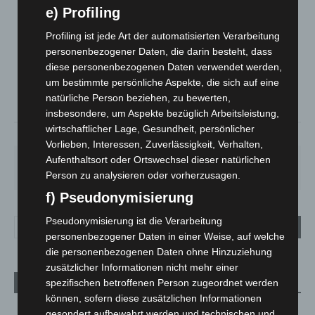
e) Profiling
LANGENHAGEN
Profiling ist jede Art der automatisierten Verarbeitung
Klarer Himmel
personenbezogener Daten, die darin besteht, dass
°
25.5
diese personenbezogenen Daten verwendet werden,
°
C
25.1
um bestimmte persönliche Aspekte, die sich auf eine
°
24.4
natürliche Person beziehen, zu bewerten,
insbesondere, um Aspekte bezüglich Arbeitsleistung,
wirtschaftlicher Lage, Gesundheit, persönlicher
34%
2.6m/s
6%
Vorlieben, Interessen, Zuverlässigkeit, Verhalten,
Aufenthaltsort oder Ortswechsel dieser natürlichen
SA.
SO.
MO.
DI.
MI.
26
°
34
°
26
°
23
°
26
°
Person zu analysieren oder vorherzusagen.
f) Pseudonymisierung
Pseudonymisierung ist die Verarbeitung
personenbezogener Daten in einer Weise, auf welche
die personenbezogenen Daten ohne Hinzuziehung
zusätzlicher Informationen nicht mehr einer
spezifischen betroffenen Person zugeordnet werden
Aktuelle Beiträge
können, sofern diese zusätzlichen Informationen
Kunst trifft Weingenuss: Barbara-Susann Mehring zeigt ihre
gesondert aufbewahrt werden und technischen und