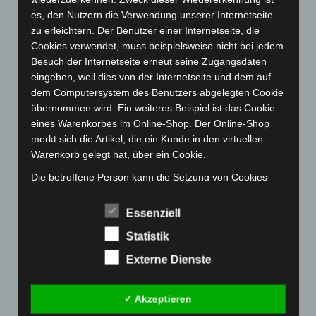
Mai 2023
(139)
es, den Nutzern die Verwendung unserer Internetseite
zu erleichtern. Der Benutzer einer Internetseite, die
April 2023
(155)
Cookies verwendet, muss beispielsweise nicht bei jedem
März 2023
(174)
Besuch der Internetseite erneut seine Zugangsdaten
eingeben, weil dies von der Internetseite und dem auf
Februar 2023
(154)
dem Computersystem des Benutzers abgelegten Cookie
Januar 2023
(140)
übernommen wird. Ein weiteres Beispiel ist das Cookie
Dezember 2022
(130)
eines Warenkorbes im Online-Shop. Der Online-Shop
merkt sich die Artikel, die ein Kunde in den virtuellen
November 2022
(167)
Warenkorb gelegt hat, über ein Cookie.
Oktober 2022
(166)
Die betroffene Person kann die Setzung von Cookies
September 2022
(205)
durch unsere Internetseite jederzeit mittels einer
August 2022
(166)
entsprechenden Einstellung des genutzten
Essenziell
Internetbrowsers verhindern und damit der Setzung von
Juli 2022
(133)
Statistik
Cookies dauerhaft widersprechen. Ferner können
Juni 2022
(167)
bereits gesetzte Cookies jederzeit über einen
Externe Dienste
Mai 2022
(177)
Internetbrowser oder andere Softwareprogramme
gelöscht werden. Dies ist in allen gängigen
April 2022
(198)
✓ Akzeptieren
Internetbrowsern möglich. Deaktiviert die betroffene
März 2022
(221)