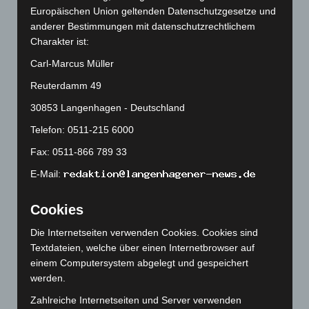
Europäischen Union geltenden Datenschutzgesetze und
November 2025
(114)
anderer Bestimmungen mit datenschutzrechtlichem
Oktober 2025
(112)
Charakter ist:
September 2025
(93)
Carl-Marcus Müller
August 2025
(90)
Reuterdamm 49
Juli 2025
(90)
30853 Langenhagen - Deutschland
Juni 2025
(103)
Telefon: 0511-215 6000
Mai 2025
(112)
Fax: 0511-866 789 33
April 2025
(88)
E-Mail:
März 2025
(111)
Februar 2025
(96)
Cookies
Januar 2025
(88)
Die Internetseiten verwenden Cookies. Cookies sind
Dezember 2024
(89)
Textdateien, welche über einen Internetbrowser auf
November 2024
(94)
einem Computersystem abgelegt und gespeichert
werden.
Oktober 2024
(93)
Zahlreiche Internetseiten und Server verwenden
September 2024
(112)