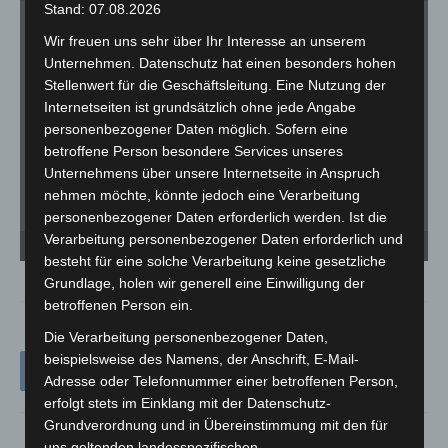
Stand: 07.08.2026
Wir freuen uns sehr über Ihr Interesse an unserem
Unternehmen. Datenschutz hat einen besonders hohen
Stellenwert für die Geschäftsleitung. Eine Nutzung der
Internetseiten ist grundsätzlich ohne jede Angabe
personenbezogener Daten möglich. Sofern eine
betroffene Person besondere Services unseres
Unternehmens über unsere Internetseite in Anspruch
nehmen möchte, könnte jedoch eine Verarbeitung
personenbezogener Daten erforderlich werden. Ist die
Verarbeitung personenbezogener Daten erforderlich und
34-Jähriger gerät in Laatzen mit drei Personen in Streitigkeiten und wird durch
34
Messerstich schwer verletzt. -© Carl-Marcus Müller
Me
besteht für eine solche Verarbeitung keine gesetzliche
Grundlage, holen wir generell eine Einwilligung der
betroffenen Person ein.
Die Verarbeitung personenbezogener Daten,
beispielsweise des Namens, der Anschrift, E-Mail-
Adresse oder Telefonnummer einer betroffenen Person,
erfolgt stets im Einklang mit der Datenschutz-
Grundverordnung und in Übereinstimmung mit den für
uns geltenden landesspezifischen