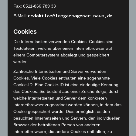
Juni 2023
(142)
Fax: 0511-866 789 33
Mai 2023
(139)
E-Mail:
April 2023
(155)
März 2023
(174)
Cookies
Februar 2023
(154)
Die Internetseiten verwenden Cookies. Cookies sind
Januar 2023
(140)
Textdateien, welche über einen Internetbrowser auf
Dezember 2022
(130)
einem Computersystem abgelegt und gespeichert
werden.
November 2022
(167)
Zahlreiche Internetseiten und Server verwenden
Oktober 2022
(166)
Cookies. Viele Cookies enthalten eine sogenannte
September 2022
(205)
Cookie-ID. Eine Cookie-ID ist eine eindeutige Kennung
August 2022
(166)
des Cookies. Sie besteht aus einer Zeichenfolge, durch
welche Internetseiten und Server dem konkreten
Juli 2022
(133)
Internetbrowser zugeordnet werden können, in dem das
Juni 2022
(167)
Cookie gespeichert wurde. Dies ermöglicht es den
Mai 2022
(177)
besuchten Internetseiten und Servern, den individuellen
Browser der betroffenen Person von anderen
April 2022
(198)
Internetbrowsern, die andere Cookies enthalten, zu