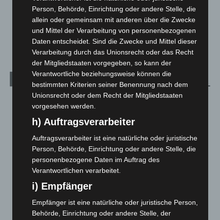
Über uns
1
Person, Behörde, Einrichtung oder andere Stelle, die
allein oder gemeinsam mit anderen über die Zwecke
Veranstaltungen
1.887
und Mittel der Verarbeitung von personenbezogenen
Welt
1.270
Daten entscheidet. Sind die Zwecke und Mittel dieser
Verarbeitung durch das Unionsrecht oder das Recht
der Mitgliedstaaten vorgegeben, so kann der
Verantwortliche beziehungsweise können die
Archiv
bestimmten Kriterien seiner Benennung nach dem
Unionsrecht oder dem Recht der Mitgliedstaaten
August 2026
(12)
vorgesehen werden.
Juli 2026
(73)
h) Auftragsverarbeiter
Juni 2026
(139)
Auftragsverarbeiter ist eine natürliche oder juristische
Mai 2026
(99)
Person, Behörde, Einrichtung oder andere Stelle, die
April 2026
(99)
personenbezogene Daten im Auftrag des
Verantwortlichen verarbeitet.
März 2026
(115)
i) Empfänger
Februar 2026
(109)
Empfänger ist eine natürliche oder juristische Person,
Januar 2026
(122)
Behörde, Einrichtung oder andere Stelle, der
Dezember 2025
(103)