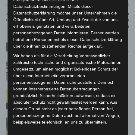
Vorheriger Artikel
Nächster Artikel
Datenschutzbestimmungen. Mittels dieser
Datenschutzerklärung möchte unser Unternehmen die
Zwei PKW in Immensen völlig
Auffälliger Porsche in
ausgebrannt
Hannover-Südstadt gestohlen
Öffentlichkeit über Art, Umfang und Zweck der von uns
– Polizei sucht Zeugen
erhobenen, genutzten und verarbeiteten
personenbezogenen Daten informieren. Ferner werden
betroffene Personen mittels dieser Datenschutzerklärung
über die ihnen zustehenden Rechte aufgeklärt.
Verwandte Artikel
Mehr vom Autor
Wir haben als für die Verarbeitung Verantwortlicher
Niedersachsen: Feuerwehrkräfte
zahlreiche technische und organisatorische Maßnahmen
umgesetzt, um einen möglichst lückenlosen Schutz der
kehren nach Waldbrandeinsatz aus
über diese Internetseite verarbeiteten
Spanien zurück
personenbezogenen Daten sicherzustellen. Dennoch
können Internetbasierte Datenübertragungen
Hannover: Erste Tigermücken-
grundsätzlich Sicherheitslücken aufweisen, sodass ein
Population in Niedersachsen entdeckt
absoluter Schutz nicht gewährleistet werden kann. Aus
diesem Grund steht es jeder betroffenen Person frei,
personenbezogene Daten auch auf alternativen Wegen,
Brand im „Haus der Begegnung“ in
beispielsweise telefonisch, an uns zu übermitteln.
Neuwarmbüchen schnell eingedämmt