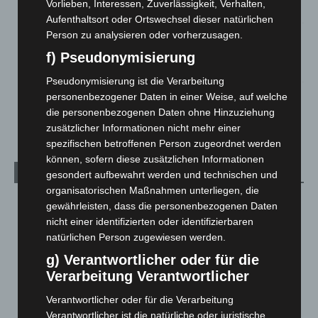
Vorlieben, Interessen, Zuverlässigkeit, Verhalten,
5. August 2026
Aufenthaltsort oder Ortswechsel dieser natürlichen
Person zu analysieren oder vorherzusagen.
Gasleitung bei McDonald’s-Umbau in Langenhagen
beschädigt
f) Pseudonymisierung
5. August 2026
Pseudonymisierung ist die Verarbeitung
personenbezogener Daten in einer Weise, auf welche
Anklage nach Abschaltung von „Archetyp Market“ erhoben
die personenbezogenen Daten ohne Hinzuziehung
3. August 2026
zusätzlicher Informationen nicht mehr einer
spezifischen betroffenen Person zugeordnet werden
können, sofern diese zusätzlichen Informationen
Kategorien
gesondert aufbewahrt werden und technischen und
organisatorischen Maßnahmen unterliegen, die
Blaulicht
2.799
gewährleisten, dass die personenbezogenen Daten
nicht einer identifizierten oder identifizierbaren
Corona-News
712
natürlichen Person zugewiesen werden.
Hannover und Region
5.037
g) Verantwortlicher oder für die
Langenhagen und Ortsteile
3.250
Verarbeitung Verantwortlicher
Leserbriefe
1
Verantwortlicher oder für die Verarbeitung
Menschen
2
Verantwortlicher ist die natürliche oder juristische