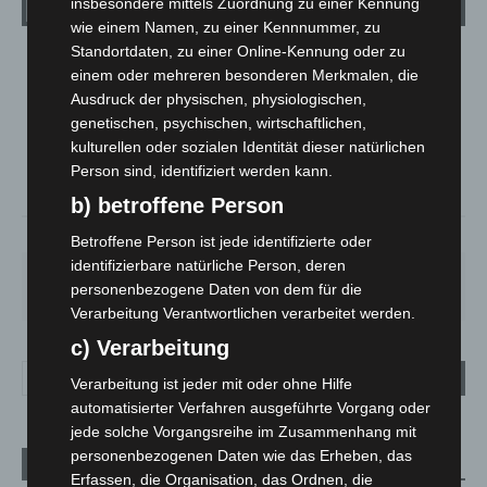
Wetter
insbesondere mittels Zuordnung zu einer Kennung
wie einem Namen, zu einer Kennnummer, zu
Standortdaten, zu einer Online-Kennung oder zu
LANGENHAGEN
einem oder mehreren besonderen Merkmalen, die
Überwiegend Bewölkt
Ausdruck der physischen, physiologischen,
genetischen, psychischen, wirtschaftlichen,
°
19.6
°
C
19.3
kulturellen oder sozialen Identität dieser natürlichen
Person sind, identifiziert werden kann.
°
17.7
b) betroffene Person
65%
3.5m/s
56%
Betroffene Person ist jede identifizierte oder
identifizierbare natürliche Person, deren
FR.
SA.
SO.
MO.
DI.
personenbezogene Daten von dem für die
21
°
26
°
32
°
31
°
23
°
Verarbeitung Verantwortlichen verarbeitet werden.
c) Verarbeitung
Verarbeitung ist jeder mit oder ohne Hilfe
automatisierter Verfahren ausgeführte Vorgang oder
jede solche Vorgangsreihe im Zusammenhang mit
personenbezogenen Daten wie das Erheben, das
Aktuelle Beiträge
Erfassen, die Organisation, das Ordnen, die