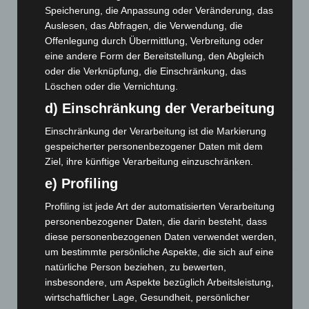
Speicherung, die Anpassung oder Veränderung, das
Niedersachsen: Feuerwehrkräfte kehren nach
Auslesen, das Abfragen, die Verwendung, die
Waldbrandeinsatz aus Spanien zurück
Offenlegung durch Übermittlung, Verbreitung oder
7. August 2026
eine andere Form der Bereitstellung, den Abgleich
Hannover: Erste Tigermücken-Population in Niedersachsen
oder die Verknüpfung, die Einschränkung, das
entdeckt
Löschen oder die Vernichtung.
7. August 2026
d) Einschränkung der Verarbeitung
Brand im „Haus der Begegnung“ in Neuwarmbüchen schnell
Einschränkung der Verarbeitung ist die Markierung
eingedämmt
gespeicherter personenbezogener Daten mit dem
6. August 2026
Ziel, ihre künftige Verarbeitung einzuschränken.
e) Profiling
Region Hannover: 21 neue Notfallsanitäter starten beim
Roten Kreuz
Profiling ist jede Art der automatisierten Verarbeitung
5. August 2026
personenbezogener Daten, die darin besteht, dass
diese personenbezogenen Daten verwendet werden,
Mann läuft mit Hockeyschläger über A7 – Polizei sucht
um bestimmte persönliche Aspekte, die sich auf eine
Zeugen
natürliche Person beziehen, zu bewerten,
5. August 2026
insbesondere, um Aspekte bezüglich Arbeitsleistung,
wirtschaftlicher Lage, Gesundheit, persönlicher
Celle: Mensch stirbt bei Bagger-Unfall auf Baustelle