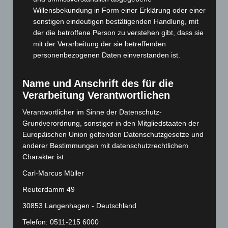
Willensbekundung in Form einer Erklärung oder einer
August 2024
(107)
sonstigen eindeutigen bestätigenden Handlung, mit
Juli 2024
(89)
der die betroffene Person zu verstehen gibt, dass sie
mit der Verarbeitung der sie betreffenden
Juni 2024
(107)
personenbezogenen Daten einverstanden ist.
Mai 2024
(149)
April 2024
(102)
Name und Anschrift des für die
März 2024
(103)
Verarbeitung Verantwortlichen
Februar 2024
(103)
Verantwortlicher im Sinne der Datenschutz-
Januar 2024
(111)
Grundverordnung, sonstiger in den Mitgliedstaaten der
Europäischen Union geltenden Datenschutzgesetze und
Dezember 2023
(130)
anderer Bestimmungen mit datenschutzrechtlichem
November 2023
(130)
Charakter ist:
Oktober 2023
(114)
Carl-Marcus Müller
September 2023
(133)
Reuterdamm 49
August 2023
(134)
30853 Langenhagen - Deutschland
Juli 2023
(118)
Telefon: 0511-215 6000