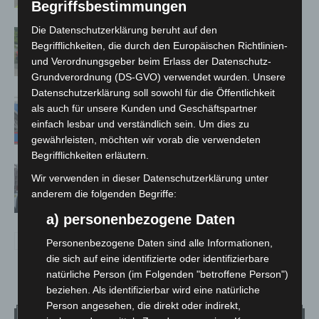
Begriffsbestimmungen
Die Datenschutzerklärung beruht auf den
Region Hannover: 21 neue
Begrifflichkeiten, die durch den Europäischen Richtlinien-
Notfallsanitäter starten beim Roten
und Verordnungsgeber beim Erlass der Datenschutz-
Kreuz
Grundverordnung (DS-GVO) verwendet wurden. Unsere
Datenschutzerklärung soll sowohl für die Öffentlichkeit
Mann läuft mit Hockeyschläger über
als auch für unsere Kunden und Geschäftspartner
A7 – Polizei sucht Zeugen
einfach lesbar und verständlich sein. Um dies zu
gewährleisten, möchten wir vorab die verwendeten
Begrifflichkeiten erläutern.
Celle: Mensch stirbt bei Bagger-Unfall
Wir verwenden in dieser Datenschutzerklärung unter
auf Baustelle
anderem die folgenden Begriffe:
a) personenbezogene Daten
Personenbezogene Daten sind alle Informationen,
die sich auf eine identifizierte oder identifizierbare
natürliche Person (im Folgenden "betroffene Person")
beziehen. Als identifizierbar wird eine natürliche
Person angesehen, die direkt oder indirekt,