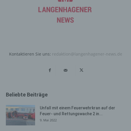
Daten und Informationen. Diese allgemeinen Daten und
Informationen werden in den Logfiles des Servers
gespeichert. Erfasst werden können die (1) verwendeten
Browsertypen und Versionen, (2) das vom zugreifenden
System verwendete Betriebssystem, (3) die
Internetseite, von welcher ein zugreifendes System auf
unsere Internetseite gelangt (sogenannte Referrer), (4)
die Unterwebseiten, welche über ein zugreifendes
Kontaktieren Sie uns:
redaktion@langenhagener-news.de
System auf unserer Internetseite angesteuert werden,
(5) das Datum und die Uhrzeit eines Zugriffs auf die
Internetseite, (6) eine Internet-Protokoll-Adresse (IP-
Adresse), (7) der Internet-Service-Provider des
zugreifenden Systems und (8) sonstige ähnliche Daten
und Informationen, die der Gefahrenabwehr im Falle von
Beliebte Beiträge
Angriffen auf unsere informationstechnologischen
Systeme dienen.
Unfall mit einem Feuerwehrkran auf der
Bei der Nutzung dieser allgemeinen Daten und
Feuer- und Rettungswache 2 in...
Informationen ziehen wird keine Rückschlüsse auf die
9. Mai 2022
betroffene Person. Diese Informationen werden vielmehr
benötigt, um (1) die Inhalte unserer Internetseite korrekt