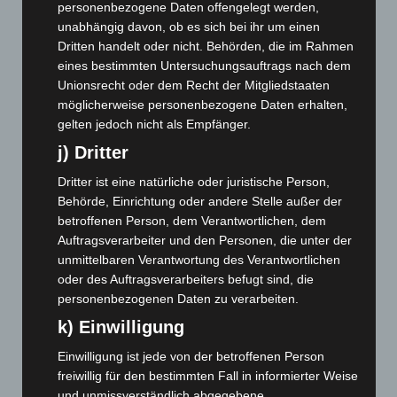
personenbezogene Daten offengelegt werden,
November 2025
(114)
unabhängig davon, ob es sich bei ihr um einen
Dritten handelt oder nicht. Behörden, die im Rahmen
Oktober 2025
(112)
eines bestimmten Untersuchungsauftrags nach dem
September 2025
(93)
Unionsrecht oder dem Recht der Mitgliedstaaten
August 2025
(90)
möglicherweise personenbezogene Daten erhalten,
gelten jedoch nicht als Empfänger.
Juli 2025
(90)
j) Dritter
Juni 2025
(103)
Mai 2025
(112)
Dritter ist eine natürliche oder juristische Person,
Behörde, Einrichtung oder andere Stelle außer der
April 2025
(88)
betroffenen Person, dem Verantwortlichen, dem
März 2025
(111)
Auftragsverarbeiter und den Personen, die unter der
unmittelbaren Verantwortung des Verantwortlichen
Februar 2025
(96)
oder des Auftragsverarbeiters befugt sind, die
Januar 2025
(88)
personenbezogenen Daten zu verarbeiten.
Dezember 2024
(89)
k) Einwilligung
November 2024
(94)
Einwilligung ist jede von der betroffenen Person
Oktober 2024
(93)
freiwillig für den bestimmten Fall in informierter Weise
September 2024
(112)
und unmissverständlich abgegebene