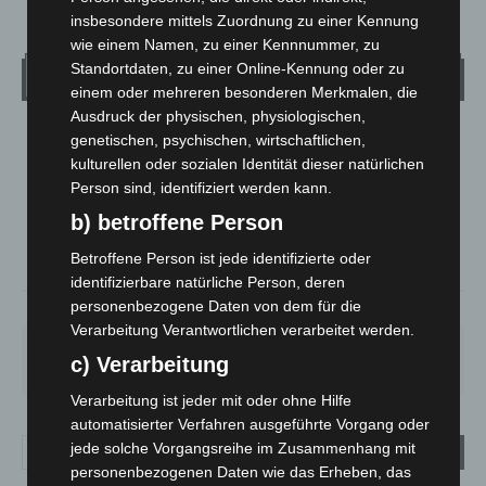
insbesondere mittels Zuordnung zu einer Kennung
wie einem Namen, zu einer Kennnummer, zu
Standortdaten, zu einer Online-Kennung oder zu
Wetter
einem oder mehreren besonderen Merkmalen, die
Ausdruck der physischen, physiologischen,
LANGENHAGEN
genetischen, psychischen, wirtschaftlichen,
kulturellen oder sozialen Identität dieser natürlichen
Bedeckt
Person sind, identifiziert werden kann.
°
19.5
°
C
19.1
b) betroffene Person
°
17.7
Betroffene Person ist jede identifizierte oder
identifizierbare natürliche Person, deren
personenbezogene Daten von dem für die
64%
1.6m/s
100%
Verarbeitung Verantwortlichen verarbeitet werden.
FR.
SA.
SO.
MO.
DI.
c) Verarbeitung
19
°
27
°
33
°
28
°
22
°
Verarbeitung ist jeder mit oder ohne Hilfe
automatisierter Verfahren ausgeführte Vorgang oder
jede solche Vorgangsreihe im Zusammenhang mit
personenbezogenen Daten wie das Erheben, das