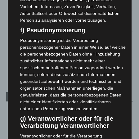
5. August 2026
Vorlieben, Interessen, Zuverlässigkeit, Verhalten,
Aufenthaltsort oder Ortswechsel dieser natürlichen
Celle: Mensch stirbt bei Bagger-Unfall auf Baustelle
Person zu analysieren oder vorherzusagen.
5. August 2026
f) Pseudonymisierung
Gasleitung bei McDonald’s-Umbau in Langenhagen
Pseudonymisierung ist die Verarbeitung
beschädigt
personenbezogener Daten in einer Weise, auf welche
5. August 2026
die personenbezogenen Daten ohne Hinzuziehung
zusätzlicher Informationen nicht mehr einer
Anklage nach Abschaltung von „Archetyp Market“ erhoben
spezifischen betroffenen Person zugeordnet werden
3. August 2026
können, sofern diese zusätzlichen Informationen
gesondert aufbewahrt werden und technischen und
organisatorischen Maßnahmen unterliegen, die
gewährleisten, dass die personenbezogenen Daten
Kategorien
nicht einer identifizierten oder identifizierbaren
natürlichen Person zugewiesen werden.
Blaulicht
2.799
g) Verantwortlicher oder für die
Corona-News
712
Verarbeitung Verantwortlicher
Hannover und Region
5.037
Verantwortlicher oder für die Verarbeitung
Langenhagen und Ortsteile
3.250