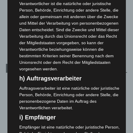
Verantwortlicher ist die natürliche oder juristische
Leserbriefe
1
Person, Behörde, Einrichtung oder andere Stelle, die
allein oder gemeinsam mit anderen über die Zwecke
Menschen
2
und Mittel der Verarbeitung von personenbezogenen
Über uns
1
Daten entscheidet. Sind die Zwecke und Mittel dieser
Veranstaltungen
1.887
Verarbeitung durch das Unionsrecht oder das Recht
der Mitgliedstaaten vorgegeben, so kann der
Welt
1.270
Verantwortliche beziehungsweise können die
bestimmten Kriterien seiner Benennung nach dem
Unionsrecht oder dem Recht der Mitgliedstaaten
Archiv
vorgesehen werden.
h) Auftragsverarbeiter
August 2026
(12)
Auftragsverarbeiter ist eine natürliche oder juristische
Juli 2026
(73)
Person, Behörde, Einrichtung oder andere Stelle, die
Juni 2026
(139)
personenbezogene Daten im Auftrag des
Mai 2026
(99)
Verantwortlichen verarbeitet.
i) Empfänger
April 2026
(99)
März 2026
(115)
Empfänger ist eine natürliche oder juristische Person,