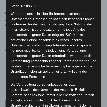
zwischenzeitlich auf MANV 10 erhöht. Mehrere Trupps
Stand: 07.08.2026
unter Atemschutz bekämpften den Brand, eine
Ausbreitung auf weitere Wohnungen konnte verhindert
Wir freuen uns sehr über Ihr Interesse an unserem
Unternehmen. Datenschutz hat einen besonders hohen
werden. Insgesamt waren rund 75 Einsatzkräfte mit 27
Stellenwert für die Geschäftsleitung. Eine Nutzung der
Fahrzeugen von Feuerwehr und Rettungsdienst vor Ort.
Internetseiten ist grundsätzlich ohne jede Angabe
personenbezogener Daten möglich. Sofern eine
Nach Abschluss der Löscharbeiten und
betroffene Person besondere Services unseres
Belüftungsmaßnahmen wurde die Einsatzstelle an die
Unternehmens über unsere Internetseite in Anspruch
Polizei übergeben. Das Wohnhaus ist aktuell nicht
nehmen möchte, könnte jedoch eine Verarbeitung
personenbezogener Daten erforderlich werden. Ist die
nutzbar, die betroffenen Mieterinnen und Mieter wurden
Verarbeitung personenbezogener Daten erforderlich und
anderweitig untergebracht. Angaben zur Brandursache
besteht für eine solche Verarbeitung keine gesetzliche
und zur Schadenshöhe liegen bislang nicht vor. Die
Grundlage, holen wir generell eine Einwilligung der
Ermittlungen dauern an.
betroffenen Person ein.
Die Verarbeitung personenbezogener Daten,
beispielsweise des Namens, der Anschrift, E-Mail-
Adresse oder Telefonnummer einer betroffenen Person,
erfolgt stets im Einklang mit der Datenschutz-
Grundverordnung und in Übereinstimmung mit den für