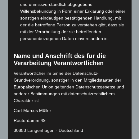
November 2024
(94)
und unmissverständlich abgegebene
Willensbekundung in Form einer Erklärung oder einer
Oktober 2024
(93)
sonstigen eindeutigen bestätigenden Handlung, mit
September 2024
(112)
der die betroffene Person zu verstehen gibt, dass sie
August 2024
(107)
mit der Verarbeitung der sie betreffenden
personenbezogenen Daten einverstanden ist.
Juli 2024
(89)
Juni 2024
(107)
Name und Anschrift des für die
Mai 2024
(149)
Verarbeitung Verantwortlichen
April 2024
(102)
Verantwortlicher im Sinne der Datenschutz-
März 2024
(103)
Grundverordnung, sonstiger in den Mitgliedstaaten der
Februar 2024
(103)
Europäischen Union geltenden Datenschutzgesetze und
anderer Bestimmungen mit datenschutzrechtlichem
Januar 2024
(111)
Charakter ist:
Dezember 2023
(130)
Carl-Marcus Müller
November 2023
(130)
Reuterdamm 49
Oktober 2023
(114)
30853 Langenhagen - Deutschland
September 2023
(133)