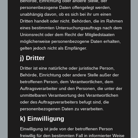
Behörde, Einrichtung oder andere Stelle, der
Februar 2026
(109)
personenbezogene Daten offengelegt werden,
Januar 2026
(122)
unabhängig davon, ob es sich bei ihr um einen
Dezember 2025
(103)
Dritten handelt oder nicht. Behörden, die im Rahmen
eines bestimmten Untersuchungsauftrags nach dem
November 2025
(114)
Unionsrecht oder dem Recht der Mitgliedstaaten
Oktober 2025
(112)
möglicherweise personenbezogene Daten erhalten,
September 2025
(93)
gelten jedoch nicht als Empfänger.
August 2025
(90)
j) Dritter
Juli 2025
(90)
Dritter ist eine natürliche oder juristische Person,
Behörde, Einrichtung oder andere Stelle außer der
Juni 2025
(103)
betroffenen Person, dem Verantwortlichen, dem
Mai 2025
(112)
Auftragsverarbeiter und den Personen, die unter der
April 2025
(88)
unmittelbaren Verantwortung des Verantwortlichen
oder des Auftragsverarbeiters befugt sind, die
März 2025
(111)
personenbezogenen Daten zu verarbeiten.
Februar 2025
(96)
k) Einwilligung
Januar 2025
(88)
Einwilligung ist jede von der betroffenen Person
Dezember 2024
(89)
freiwillig für den bestimmten Fall in informierter Weise