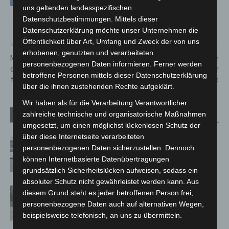
uns geltenden landesspezifischen
Datenschutzbestimmungen. Mittels dieser
Datenschutzerklärung möchte unser Unternehmen die
Öffentlichkeit über Art, Umfang und Zweck der von uns
Vorheriger Artikel
Nächster Artikel
erhobenen, genutzten und verarbeiteten
Mehrere Tausend Menschen
Sicherer Umgang mit der
personenbezogenen Daten informieren. Ferner werden
demonstrieren in Hannover
Motorsäge: Stadtfeuerwehr
betroffene Personen mittels dieser Datenschutzerklärung
friedlich
Wunstorf schult Einsatzkräfte
über die ihnen zustehenden Rechte aufgeklärt.
Wir haben als für die Verarbeitung Verantwortlicher
zahlreiche technische und organisatorische Maßnahmen
Verwandte Artikel
Mehr vom Autor
umgesetzt, um einen möglichst lückenlosen Schutz der
über diese Internetseite verarbeiteten
Niedersachsen: Feuerwehrkräfte
personenbezogenen Daten sicherzustellen. Dennoch
kehren nach Waldbrandeinsatz aus
können Internetbasierte Datenübertragungen
Spanien zurück
grundsätzlich Sicherheitslücken aufweisen, sodass ein
absoluter Schutz nicht gewährleistet werden kann. Aus
Brand im „Haus der Begegnung“ in
diesem Grund steht es jeder betroffenen Person frei,
Neuwarmbüchen schnell eingedämmt
personenbezogene Daten auch auf alternativen Wegen,
beispielsweise telefonisch, an uns zu übermitteln.