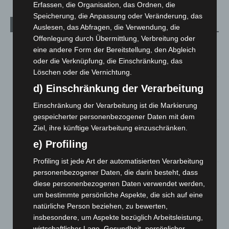
Erfassen, die Organisation, das Ordnen, die
Speicherung, die Anpassung oder Veränderung, das
Aktuelle Beiträge
Auslesen, das Abfragen, die Verwendung, die
Offenlegung durch Übermittlung, Verbreitung oder
Niedersachsen: Feuerwehrkräfte kehren nach
eine andere Form der Bereitstellung, den Abgleich
Waldbrandeinsatz aus Spanien zurück
oder die Verknüpfung, die Einschränkung, das
7. August 2026
Löschen oder die Vernichtung.
Hannover: Erste Tigermücken-Population in Niedersachsen
d) Einschränkung der Verarbeitung
entdeckt
Einschränkung der Verarbeitung ist die Markierung
7. August 2026
gespeicherter personenbezogener Daten mit dem
Ziel, ihre künftige Verarbeitung einzuschränken.
Brand im „Haus der Begegnung“ in Neuwarmbüchen schnell
eingedämmt
e) Profiling
6. August 2026
Profiling ist jede Art der automatisierten Verarbeitung
Region Hannover: 21 neue Notfallsanitäter starten beim
personenbezogener Daten, die darin besteht, dass
Roten Kreuz
diese personenbezogenen Daten verwendet werden,
5. August 2026
um bestimmte persönliche Aspekte, die sich auf eine
natürliche Person beziehen, zu bewerten,
Mann läuft mit Hockeyschläger über A7 – Polizei sucht
insbesondere, um Aspekte bezüglich Arbeitsleistung,
Zeugen
wirtschaftlicher Lage, Gesundheit, persönlicher