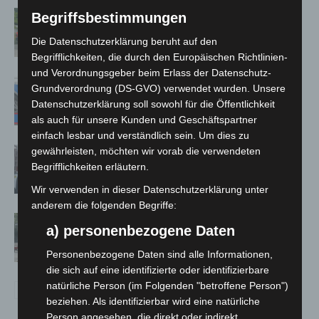
Region Hannover: 21 neue
Begriffsbestimmungen
Notfallsanitäter starten beim Roten
Die Datenschutzerklärung beruht auf den
Kreuz
Begrifflichkeiten, die durch den Europäischen Richtlinien-
und Verordnungsgeber beim Erlass der Datenschutz-
Mann läuft mit Hockeyschläger über
Grundverordnung (DS-GVO) verwendet wurden. Unsere
A7 – Polizei sucht Zeugen
Datenschutzerklärung soll sowohl für die Öffentlichkeit
als auch für unsere Kunden und Geschäftspartner
einfach lesbar und verständlich sein. Um dies zu
gewährleisten, möchten wir vorab die verwendeten
Celle: Mensch stirbt bei Bagger-Unfall
Begrifflichkeiten erläutern.
auf Baustelle
Wir verwenden in dieser Datenschutzerklärung unter
anderem die folgenden Begriffe:
Gasleitung bei McDonald’s-Umbau in
a) personenbezogene Daten
Langenhagen beschädigt
Personenbezogene Daten sind alle Informationen,
die sich auf eine identifizierte oder identifizierbare
natürliche Person (im Folgenden "betroffene Person")
beziehen. Als identifizierbar wird eine natürliche
Person angesehen, die direkt oder indirekt,