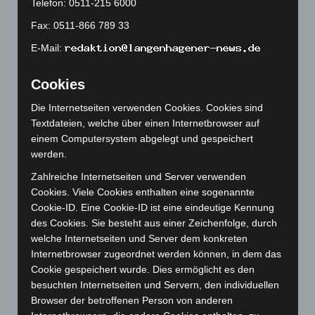
Telefon: 0511-215 6000
August 2023
(134)
Fax: 0511-866 789 33
Juli 2023
(118)
E-Mail:
Juni 2023
(142)
Mai 2023
(139)
Cookies
April 2023
(155)
Die Internetseiten verwenden Cookies. Cookies sind
März 2023
(174)
Textdateien, welche über einen Internetbrowser auf
Februar 2023
(154)
einem Computersystem abgelegt und gespeichert
Januar 2023
(140)
werden.
Dezember 2022
(130)
Zahlreiche Internetseiten und Server verwenden
Cookies. Viele Cookies enthalten eine sogenannte
November 2022
(167)
Cookie-ID. Eine Cookie-ID ist eine eindeutige Kennung
Oktober 2022
(166)
des Cookies. Sie besteht aus einer Zeichenfolge, durch
September 2022
(205)
welche Internetseiten und Server dem konkreten
Internetbrowser zugeordnet werden können, in dem das
August 2022
(166)
Cookie gespeichert wurde. Dies ermöglicht es den
Juli 2022
(133)
besuchten Internetseiten und Servern, den individuellen
Browser der betroffenen Person von anderen
Juni 2022
(167)