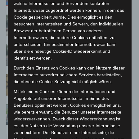
welche Internetseiten und Server dem konkreten
Internetbrowser zugeordnet werden können, in dem das
Cookie gespeichert wurde. Dies ermöglicht es den
Gasleitung bei McDonald’s-Umbau in
besuchten Internetseiten und Servern, den individuellen
Langenhagen beschädigt
Browser der betroffenen Person von anderen
Internetbrowsern, die andere Cookies enthalten, zu
unterscheiden. Ein bestimmter Internetbrowser kann
Hannover: Polizei stoppt 166
über die eindeutige Cookie-ID wiedererkannt und
Trunkenheitsfahrten bei
identifiziert werden.
Großkontrolle
Durch den Einsatz von Cookies kann den Nutzern dieser
Internetseite nutzerfreundlichere Services bereitstellen,
Hannover Klassik Open Air 2026:
die ohne die Cookie-Setzung nicht möglich wären.
Französische Oper im Maschpark
Mittels eines Cookies können die Informationen und
Angebote auf unserer Internetseite im Sinne des
Benutzers optimiert werden. Cookies ermöglichen uns,
Langenhagen: Autofahrer mit 3,17
wie bereits erwähnt, die Benutzer unserer Internetseite
Promille aus dem Verkehr gezogen
wiederzuerkennen. Zweck dieser Wiedererkennung ist
es, den Nutzern die Verwendung unserer Internetseite
zu erleichtern. Der Benutzer einer Internetseite, die