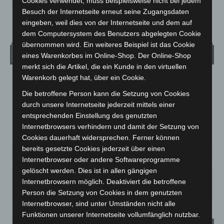
Cookies verwendet, muss beispielsweise nicht bei jedem
Besuch der Internetseite erneut seine Zugangsdaten
eingeben, weil dies von der Internetseite und dem auf
dem Computersystem des Benutzers abgelegten Cookie
übernommen wird. Ein weiteres Beispiel ist das Cookie
Wetter
eines Warenkorbes im Online-Shop. Der Online-Shop
merkt sich die Artikel, die ein Kunde in den virtuellen
Warenkorb gelegt hat, über ein Cookie.
LANGENHAGEN
Die betroffene Person kann die Setzung von Cookies
Bedeckt
durch unsere Internetseite jederzeit mittels einer
°
25.2
°
C
entsprechenden Einstellung des genutzten
24.4
Internetbrowsers verhindern und damit der Setzung von
°
23.3
Cookies dauerhaft widersprechen. Ferner können
bereits gesetzte Cookies jederzeit über einen
Internetbrowser oder andere Softwareprogramme
38%
4.9m/s
85%
gelöscht werden. Dies ist in allen gängigen
DO.
FR.
SA.
SO.
MO.
Internetbrowsern möglich. Deaktiviert die betroffene
25
°
25
°
26
°
31
°
35
°
Person die Setzung von Cookies in dem genutzten
Internetbrowser, sind unter Umständen nicht alle
Funktionen unserer Internetseite vollumfänglich nutzbar.