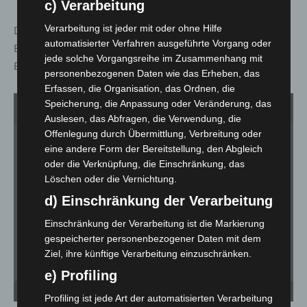
c) Verarbeitung
Verarbeitung ist jeder mit oder ohne Hilfe
Die Anschaffung und Aufstellung kosteten rund 75.000
automatisierter Verfahren ausgeführte Vorgang oder
Euro, hinzu kommen jährlich etwa 35.000 Euro für
jede solche Vorgangsreihe im Zusammenhang mit
Betrieb und Wartung.
personenbezogenen Daten wie das Erheben, das
Erfassen, die Organisation, das Ordnen, die
Speicherung, die Anpassung oder Veränderung, das
1
von 6
Auslesen, das Abfragen, die Verwendung, die
Offenlegung durch Übermittlung, Verbreitung oder
eine andere Form der Bereitstellung, den Abgleich
oder die Verknüpfung, die Einschränkung, das
Löschen oder die Vernichtung.
d) Einschränkung der Verarbeitung
Einschränkung der Verarbeitung ist die Markierung
gespeicherter personenbezogener Daten mit dem
Ziel, ihre künftige Verarbeitung einzuschränken.
e) Profiling
Neue Toilettenanlage am Ostufer des Silbersee Langenhagen - © Carl-Marcus
Ne
Müller / LGHNews
Mü
Profiling ist jede Art der automatisierten Verarbeitung