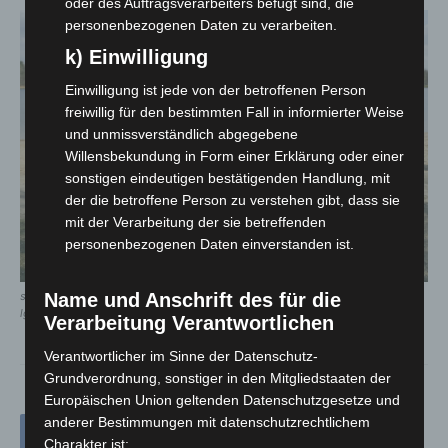
oder des Auftragsverarbeiters befugt sind, die
personenbezogenen Daten zu verarbeiten.
k) Einwilligung
Einwilligung ist jede von der betroffenen Person
freiwillig für den bestimmten Fall in informierter Weise
und unmissverständlich abgegebene
Willensbekundung in Form einer Erklärung oder einer
sonstigen eindeutigen bestätigenden Handlung, mit
der die betroffene Person zu verstehen gibt, dass sie
mit der Verarbeitung der sie betreffenden
personenbezogenen Daten einverstanden ist.
Name und Anschrift des für die
strandaschenbecher am silbersee langenhagen – © carl-marcus müller /
lghnews
Verarbeitung Verantwortlichen
Verantwortlicher im Sinne der Datenschutz-
Grundverordnung, sonstiger in den Mitgliedstaaten der
Europäischen Union geltenden Datenschutzgesetze und
anderer Bestimmungen mit datenschutzrechtlichem
Charakter ist: