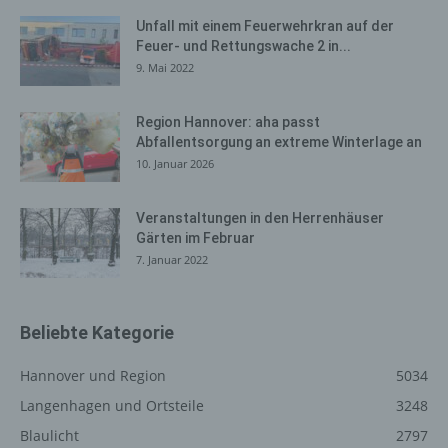
Vertragsdaten, Nutzungsdaten, Meta- und
Unfall mit einem Feuerwehrkran auf der
Kommunikationsdaten von Kunden, Interessenten und
Feuer- und Rettungswache 2 in...
Besuchern dieses Onlineangebotes auf Grundlage
9. Mai 2022
unserer berechtigten Interessen an einer effizienten und
sicheren Zurverfügungstellung dieses Onlineangebotes
Region Hannover: aha passt
gem. Art. 6 Abs. 1 lit. f DSGVO i.V.m. Art. 28 DSGVO
Abfallentsorgung an extreme Winterlage an
(Abschluss Auftragsverarbeitungsvertrag).
10. Januar 2026
Routinemäßige Löschung und
Veranstaltungen in den Herrenhäuser
Sperrung von personenbezogenen
Gärten im Februar
Daten
7. Januar 2022
Der für die Verarbeitung Verantwortliche verarbeitet und
speichert personenbezogene Daten der betroffenen
Person nur für den Zeitraum, der zur Erreichung des
Beliebte Kategorie
Speicherungszwecks erforderlich ist oder sofern dies
durch den Europäischen Richtlinien- und
Hannover und Region
5034
Verordnungsgeber oder einen anderen Gesetzgeber in
Langenhagen und Ortsteile
3248
Gesetzen oder Vorschriften, welchen der für die
Blaulicht
2797
Verarbeitung Verantwortliche unterliegt, vorgesehen