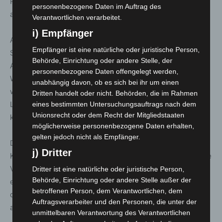
Recyclingmaterial und werden von vielen Besuchern gut
personenbezogene Daten im Auftrag des
angenommen.
Verantwortlichen verarbeitet.
i) Empfänger
Aus Sicht der Verwaltung zeigen die
Empfänger ist eine natürliche oder juristische Person,
Strandaschenbecher, dass einfache, gut sichtbare
Behörde, Einrichtung oder andere Stelle, der
Angebote in Kombination mit klaren Appellen durchaus
personenbezogene Daten offengelegt werden,
Wirkung entfalten können. Sie gelten als Beispiel dafür,
unabhängig davon, ob es sich bei ihr um einen
wie gegenseitige Rücksichtnahme und praktische
Dritten handelt oder nicht. Behörden, die im Rahmen
Lösungen gemeinsam zu mehr Sauberkeit beitragen
eines bestimmten Untersuchungsauftrags nach dem
Unionsrecht oder dem Recht der Mitgliedstaaten
können.
möglicherweise personenbezogene Daten erhalten,
gelten jedoch nicht als Empfänger.
Die Stadt Langenhagen setzt insgesamt auf eine
j) Dritter
Kombination aus Präsenz, klaren Regeln, Vertrauen in die
Vernunft der Menschen und konsequenter Ordnung, wo
Dritter ist eine natürliche oder juristische Person,
Behörde, Einrichtung oder andere Stelle außer der
es erforderlich ist – mit dem Ziel, den Silbersee
betroffenen Person, dem Verantwortlichen, dem
dauerhaft sauber, sicher und für alle Generationen
Auftragsverarbeiter und den Personen, die unter der
attraktiv zu halten.
unmittelbaren Verantwortung des Verantwortlichen