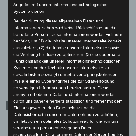
Angriffen auf unsere informationstechnologischen
3. August 2026
Systeme dienen.
Hannover: Polizei stoppt 166 Trunkenheitsfahrten bei
Bei der Nutzung dieser allgemeinen Daten und
Großkontrolle
Informationen ziehen wird keine Rückschlüsse auf die
2. August 2026
betroffene Person. Diese Informationen werden vielmehr
benötigt, um (1) die Inhalte unserer Internetseite korrekt
Hannover Klassik Open Air 2026: Französische Oper im
auszuliefern, (2) die Inhalte unserer Internetseite sowie
Maschpark
die Werbung für diese zu optimieren, (3) die dauerhafte
2. August 2026
Funktionsfähigkeit unserer informationstechnologischen
Systeme und der Technik unserer Internetseite zu
Schwarz Digits und Zscaler starten souveräne Cloud-
Sicherheitsplattform für Europa
gewährleisten sowie (4) um Strafverfolgungsbehörden
im Falle eines Cyberangriffes die zur Strafverfolgung
2. August 2026
notwendigen Informationen bereitzustellen. Diese
anonym erhobenen Daten und Informationen werden
durch uns daher einerseits statistisch und ferner mit dem
Kategorien
Ziel ausgewertet, den Datenschutz und die
Datensicherheit in unserem Unternehmen zu erhöhen,
Blaulicht
2.797
um letztlich ein optimales Schutzniveau für die von uns
Corona-News
712
verarbeiteten personenbezogenen Daten
sicherzustellen. Die anonymen Daten der Server-Logfiles