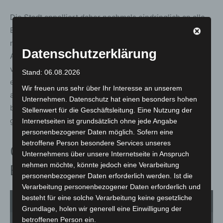
Die Stadt appelliert daher nochmals eindringlich an alle
Besucher, ihren Müll nicht liegen zu lassen, sondern
mitzunehmen oder ordnungsgemäß zu entsorgen.
Datenschutzerklärung
Achtlos zurückgelassene Abfälle belasten die Umwelt,
verschandeln das Landschaftsbild und verursachen
Stand: 06.08.2026
erheblichen zusätzlichen Reinigungsaufwand. Nur wenn
Wir freuen uns sehr über Ihr Interesse an unserem
alle ihren Beitrag leisten, kann der Silbersee ein Ort
Unternehmen. Datenschutz hat einen besonders hohen
bleiben, an dem Natur und Erholung unbeschwert
Stellenwert für die Geschäftsleitung. Eine Nutzung der
genossen werden können.
Internetseiten ist grundsätzlich ohne jede Angabe
personenbezogener Daten möglich. Sofern eine
betroffene Person besondere Services unseres
Grillen nur in ausgewiesenen
Unternehmens über unsere Internetseite in Anspruch
nehmen möchte, könnte jedoch eine Verarbeitung
Bereichen erlaubt
personenbezogener Daten erforderlich werden. Ist die
Verarbeitung personenbezogener Daten erforderlich und
besteht für eine solche Verarbeitung keine gesetzliche
1
von 2
Grundlage, holen wir generell eine Einwilligung der
betroffenen Person ein.