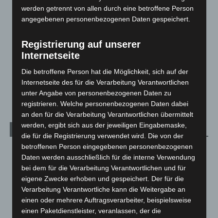
Hannover und Region
5.034
werden getrennt von allen durch eine betroffene Person
Langenhagen und Ortsteile
3.249
angegebenen personenbezogenen Daten gespeichert.
Leserbriefe
1
Registrierung auf unserer
Menschen
2
Internetseite
Über uns
1
Die betroffene Person hat die Möglichkeit, sich auf der
Veranstaltungen
1.887
Internetseite des für die Verarbeitung Verantwortlichen
Welt
1.269
unter Angabe von personenbezogenen Daten zu
registrieren. Welche personenbezogenen Daten dabei
an den für die Verarbeitung Verantwortlichen übermittelt
werden, ergibt sich aus der jeweiligen Eingabemaske,
Archiv
die für die Registrierung verwendet wird. Die von der
betroffenen Person eingegebenen personenbezogenen
August 2026
(9)
Daten werden ausschließlich für die interne Verwendung
Juli 2026
(73)
bei dem für die Verarbeitung Verantwortlichen und für
eigene Zwecke erhoben und gespeichert. Der für die
Juni 2026
(139)
Verarbeitung Verantwortliche kann die Weitergabe an
Mai 2026
(99)
einen oder mehrere Auftragsverarbeiter, beispielsweise
April 2026
(99)
einen Paketdienstleister, veranlassen, der die