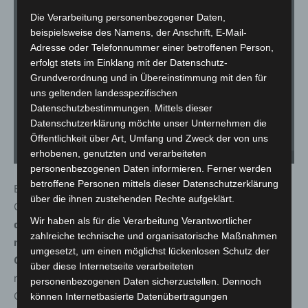
Die Verarbeitung personenbezogener Daten,
beispielsweise des Namens, der Anschrift, E-Mail-
Adresse oder Telefonnummer einer betroffenen Person,
erfolgt stets im Einklang mit der Datenschutz-
Grundverordnung und in Übereinstimmung mit den für
uns geltenden landesspezifischen
Datenschutzbestimmungen. Mittels dieser
Datenschutzerklärung möchte unser Unternehmen die
Öffentlichkeit über Art, Umfang und Zweck der von uns
erhobenen, genutzten und verarbeiteten
Hinweisbanner am Silbersee Langenhagen - © Carl-Marcus Müller / LGHNews
personenbezogenen Daten informieren. Ferner werden
betroffene Personen mittels dieser Datenschutzerklärung
Ein weiterer Schwerpunkt der Kontrollen liegt auf dem
über die ihnen zustehenden Rechte aufgeklärt.
Grillen. Dieses ist
ausschließlich am Ostufer in den
Wir haben als für die Verarbeitung Verantwortlicher
deutlich gekennzeichneten Grillflächen erlaubt und nur
zahlreiche technische und organisatorische Maßnahmen
mit geeigneten Grills
.
Außerhalb dieser Bereiche ist
umgesetzt, um einen möglichst lückenlosen Schutz der
Grillen am Silbersee untersagt.
In den meisten Fällen
über diese Internetseite verarbeiteten
reicht eine freundliche Ansprache durch den
personenbezogenen Daten sicherzustellen. Dennoch
Ordnungsdienst aus, so die einhellige Meinung der
können Internetbasierte Datenübertragungen