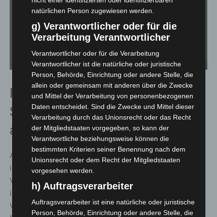
natürlichen Person zugewiesen werden.
g) Verantwortlicher oder für die
Verarbeitung Verantwortlicher
Verantwortlicher oder für die Verarbeitung
Verantwortlicher ist die natürliche oder juristische
Nutzungsordnung Silbersee Langenhagen. - Foto: Carl-Marcus Müller / LGHNews
Person, Behörde, Einrichtung oder andere Stelle, die
allein oder gemeinsam mit anderen über die Zwecke
Positives Beispiel:
und Mittel der Verarbeitung von personenbezogenen
Daten entscheidet. Sind die Zwecke und Mittel dieser
Strandaschenbecher werden gut
Verarbeitung durch das Unionsrecht oder das Recht
angenommen
der Mitgliedstaaten vorgegeben, so kann der
Verantwortliche beziehungsweise können die
bestimmten Kriterien seiner Benennung nach dem
Am westlichen Badestrand stehen seit August 2025
Unionsrecht oder dem Recht der Mitgliedstaaten
insgesamt 21 kostenlose Strandaschenbecher zur
vorgesehen werden.
Verfügung. Die kegelförmigen Behälter lassen sich stabil
h) Auftragsverarbeiter
im Sand platzieren, ein Deckel schützt vor dem
Auftragsverarbeiter ist eine natürliche oder juristische
Verwehen der Asche. Sie bestehen aus
Person, Behörde, Einrichtung oder andere Stelle, die