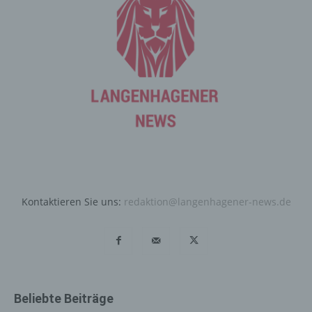
Auttomatic zurückgegriffen. Gravatar gleicht Ihre Email-
Adresse ab und bildet – sofern Sie dort registriert sind –
Ihr Avatar-Bild neben dem Kommentar ab. Sollten Sie
nicht registriert sein, wird kein Bild angezeigt. Zu
beachten ist, dass alle registrierten WordPress-User
automatisch auch bei Gravatar registriert sind. Details zu
Gravatar:
https://de.gravatar.com
Hosting
Die von uns in Anspruch genommenen Hosting-
Leistungen dienen der Zurverfügungstellung der
folgenden Leistungen: Infrastruktur- und
Kontaktieren Sie uns:
redaktion@langenhagener-news.de
Plattformdienstleistungen, Rechenkapazität,
Speicherplatz und Datenbankdienste,
Sicherheitsleistungen sowie technische
Wartungsleistungen, die wir zum Zwecke des Betriebs
dieses Onlineangebotes einsetzen.
Hierbei verarbeiten wir, bzw. unser Hostinganbieter
Beliebte Beiträge
Bestandsdaten, Kontaktdaten, Inhaltsdaten,