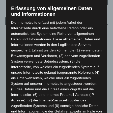
Erfassung von allgemeinen Daten
und Informationen
Aktuelle Beiträge
Die Internetseite erfasst mit jedem Aufruf der
Internetseite durch eine betroffene Person oder ein
Region Hannover: 21 neue Notfallsanitäter starten beim
automatisiertes System eine Reihe von allgemeinen
Roten Kreuz
Daten und Informationen. Diese allgemeinen Daten und
5. August 2026
Informationen werden in den Logfiles des Servers
gespeichert. Erfasst werden können die (1) verwendeten
Mann läuft mit Hockeyschläger über A7 – Polizei sucht
Browsertypen und Versionen, (2) das vom zugreifenden
Zeugen
System verwendete Betriebssystem, (3) die
5. August 2026
Internetseite, von welcher ein zugreifendes System auf
unsere Internetseite gelangt (sogenannte Referrer), (4)
Celle: Mensch stirbt bei Bagger-Unfall auf Baustelle
die Unterwebseiten, welche über ein zugreifendes
5. August 2026
System auf unserer Internetseite angesteuert werden,
(5) das Datum und die Uhrzeit eines Zugriffs auf die
Gasleitung bei McDonald’s-Umbau in Langenhagen
Internetseite, (6) eine Internet-Protokoll-Adresse (IP-
beschädigt
Adresse), (7) der Internet-Service-Provider des
5. August 2026
zugreifenden Systems und (8) sonstige ähnliche Daten
und Informationen, die der Gefahrenabwehr im Falle von
Anklage nach Abschaltung von „Archetyp Market“ erhoben