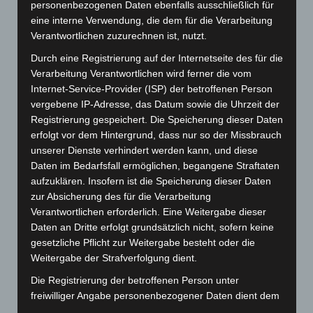
personenbezogenen Daten ebenfalls ausschließlich für
März 2026
(115)
eine interne Verwendung, die dem für die Verarbeitung
Februar 2026
(109)
Verantwortlichen zuzurechnen ist, nutzt.
Januar 2026
(122)
Durch eine Registrierung auf der Internetseite des für die
Dezember 2025
(103)
Verarbeitung Verantwortlichen wird ferner die vom
Internet-Service-Provider (ISP) der betroffenen Person
November 2025
(114)
vergebene IP-Adresse, das Datum sowie die Uhrzeit der
Oktober 2025
(112)
Registrierung gespeichert. Die Speicherung dieser Daten
September 2025
(93)
erfolgt vor dem Hintergrund, dass nur so der Missbrauch
unserer Dienste verhindert werden kann, und diese
August 2025
(90)
Daten im Bedarfsfall ermöglichen, begangene Straftaten
Juli 2025
(90)
aufzuklären. Insofern ist die Speicherung dieser Daten
Juni 2025
(103)
zur Absicherung des für die Verarbeitung
Verantwortlichen erforderlich. Eine Weitergabe dieser
Mai 2025
(112)
Daten an Dritte erfolgt grundsätzlich nicht, sofern keine
April 2025
(88)
gesetzliche Pflicht zur Weitergabe besteht oder die
Weitergabe der Strafverfolgung dient.
März 2025
(111)
Februar 2025
(96)
Die Registrierung der betroffenen Person unter
freiwilliger Angabe personenbezogener Daten dient dem
Januar 2025
(88)
für die Verarbeitung Verantwortlichen dazu, der