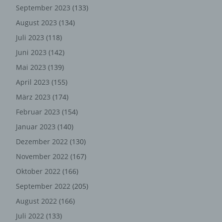
September 2023
(133)
August 2023
(134)
Kontaktmöglichkeit über die
Internetseite
Juli 2023
(118)
Juni 2023
(142)
Die Internetseite enthält aufgrund von gesetzlichen
Vorschriften Angaben, die eine schnelle elektronische
Mai 2023
(139)
Kontaktaufnahme zu unserem Unternehmen sowie eine
April 2023
(155)
unmittelbare Kommunikation mit uns ermöglichen, was
März 2023
(174)
ebenfalls eine allgemeine Adresse der sogenannten
elektronischen Post (E-Mail-Adresse) umfasst. Sofern
Februar 2023
(154)
eine betroffene Person per E-Mail oder über ein
Januar 2023
(140)
Kontaktformular den Kontakt mit dem für die
Verarbeitung Verantwortlichen aufnimmt, werden die von
Dezember 2022
(130)
der betroffenen Person übermittelten
November 2022
(167)
personenbezogenen Daten automatisch gespeichert.
Oktober 2022
(166)
Solche auf freiwilliger Basis von einer betroffenen Person
an den für die Verarbeitung Verantwortlichen
September 2022
(205)
übermittelten personenbezogenen Daten werden für
August 2022
(166)
Zwecke der Bearbeitung oder der Kontaktaufnahme zur
Juli 2022
(133)
betroffenen Person gespeichert. Es erfolgt keine