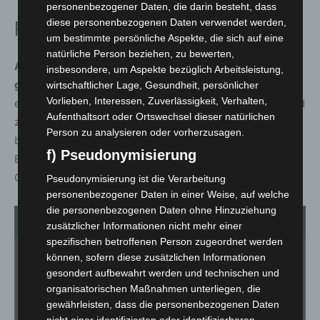
personenbezogener Daten, die darin besteht, dass
diese personenbezogenen Daten verwendet werden,
Regeln für Hunde klar definiert
um bestimmte persönliche Aspekte, die sich auf eine
natürliche Person beziehen, zu bewerten,
Auf Strand- und Liegeflächen rings um den Silbersee
insbesondere, um Aspekte bezüglich Arbeitsleistung,
gilt ganzjährig Hundeverbot.
Für Hunde stehen eine
wirtschaftlicher Lage, Gesundheit, persönlicher
Vorlieben, Interessen, Zuverlässigkeit, Verhalten,
eingezäunte Auslaufzone sowie ein eigener Hundestrand
Aufenthaltsort oder Ortswechsel dieser natürlichen
zur Verfügung, in dem sich die Tiere auch ohne Leine
Person zu analysieren oder vorherzusagen.
bewegen und ins Wasser dürfen. Außerhalb dieser
f) Pseudonymisierung
Bereiche besteht Leinenpflicht, auf die der
Ordnungsdienst regelmäßig hinweist.
Pseudonymisierung ist die Verarbeitung
personenbezogener Daten in einer Weise, auf welche
die personenbezogenen Daten ohne Hinzuziehung
1
von 3
zusätzlicher Informationen nicht mehr einer
spezifischen betroffenen Person zugeordnet werden
können, sofern diese zusätzlichen Informationen
gesondert aufbewahrt werden und technischen und
organisatorischen Maßnahmen unterliegen, die
gewährleisten, dass die personenbezogenen Daten
nicht einer identifizierten oder identifizierbaren