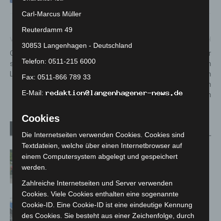
Carl-Marcus Müller
Reuterdamm 49
Vorheriger Artikel
Nächster Artikel
30853 Langenhagen - Deutschland
Gießwasser auf den
Kostenloser
Telefon: 0511-215 6000
städtischen Friedhöfen in
Qualitätskompost für den
Langenhagen wieder in Betrieb
Garten: aha lädt zum
Fax: 0511-866 789 33
Kompostmarkt in
E-Mail:
Langenhagen ein
Cookies
Verwandte Artikel
Mehr vom Autor
Die Internetseiten verwenden Cookies. Cookies sind
Textdateien, welche über einen Internetbrowser auf
Region Hannover: 21 neue
einem Computersystem abgelegt und gespeichert
Notfallsanitäter starten beim Roten
werden.
Kreuz
Zahlreiche Internetseiten und Server verwenden
Cookies. Viele Cookies enthalten eine sogenannte
Mann läuft mit Hockeyschläger über
Cookie-ID. Eine Cookie-ID ist eine eindeutige Kennung
A7 – Polizei sucht Zeugen
des Cookies. Sie besteht aus einer Zeichenfolge, durch