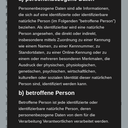
Mülltonnen
rund um den See, am Ostufer
zwei neue
Personenbezogene Daten sind alle Informationen,
feuerfeste Grillaschetonnen
aus Cortenstahl sowie ein
die sich auf eine identifizierte oder identifizierbare
natürliche Person (im Folgenden "betroffene Person")
großer Müllcontainer
mit 13,5 Kubikmetern
beziehen. Als identifizierbar wird eine natürliche
Fassungsvermögen zur Verfügung. Diese sind für
Person angesehen, die direkt oder indirekt,
Essensreste, Verpackungen und Grillabfälle gedacht,
insbesondere mittels Zuordnung zu einer Kennung
nicht jedoch für Haus- oder Sperrmüll. Zusätzlich wird
wie einem Namen, zu einer Kennnummer, zu
das Gelände zweimal wöchentlich, montags und
Standortdaten, zu einer Online-Kennung oder zu
einem oder mehreren besonderen Merkmalen, die
samstags, gereinigt.
Ausdruck der physischen, physiologischen,
genetischen, psychischen, wirtschaftlichen,
Auch die Infrastruktur wurde ausgebaut. Seit Kurzem
kulturellen oder sozialen Identität dieser natürlichen
steht
am Ostufer eine neue Eco-Toilettenanlage
zur
Person sind, identifiziert werden kann.
Verfügung und ergänzt das bisher einzige WC am
b) betroffene Person
Westufer. Die Anlage arbeitet autark und wird über eine
Betroffene Person ist jede identifizierte oder
Photovoltaikanlage versorgt, ein Teil des Abwassers wird
identifizierbare natürliche Person, deren
direkt vor Ort für Reinigungszwecke aufbereitet. Der
personenbezogene Daten von dem für die
Betrieb ist zunächst auf zwei Jahre angelegt. Bewährt
Verarbeitung Verantwortlichen verarbeitet werden.
sich die Anlage, will die Stadt das Angebot verlängern.