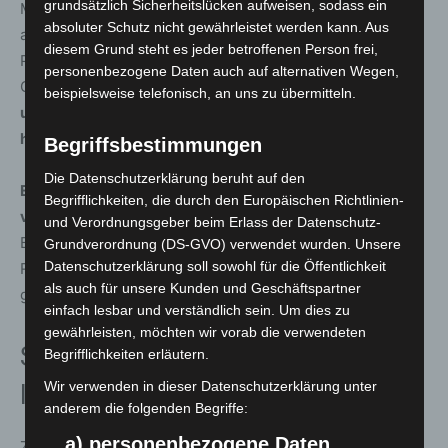
grundsätzlich Sicherheitslücken aufweisen, sodass ein
Mitarbeitenden des Ordnungsamtes. Bleibt die Einsicht
absoluter Schutz nicht gewährleistet werden kann. Aus
aus oder kommt es zu wiederholten Verstößen, werden
diesem Grund steht es jeder betroffenen Person frei,
Personalien aufgenommen und ein Bußgeld, nebst
personenbezogene Daten auch auf alternativen Wegen,
Gebühren, von rund 90 Euro erhoben.
Bei besonders
beispielsweise telefonisch, an uns zu übermitteln.
uneinsichtigen Personen kann auch die Polizei
hinzugezogen werden
.
Begriffsbestimmungen
Die Datenschutzerklärung beruht auf den
Ein generelles Grillverbot soll zumindest bislang
Begrifflichkeiten, die durch den Europäischen Richtlinien-
vermieden werden
. Die Stadt möchte nicht viele
und Verordnungsgeber beim Erlass der Datenschutz-
Besucher einschränken, weil sich einzelne nicht an die
Grundverordnung (DS-GVO) verwendet wurden. Unsere
Datenschutzerklärung soll sowohl für die Öffentlichkeit
Regeln halten. Voraussetzung dafür ist jedoch, dass die
als auch für unsere Kunden und Geschäftspartner
geltenden Vorgaben respektiert werden.
einfach lesbar und verständlich sein. Um dies zu
gewährleisten, möchten wir vorab die verwendeten
Sauberkeit durch Kontrolle und
Begrifflichkeiten erläutern.
Wir verwenden in dieser Datenschutzerklärung unter
Infrastruktur
anderem die folgenden Begriffe:
a) personenbezogene Daten
Zur Entsorgung von Abfällen stehen, neben
diversen