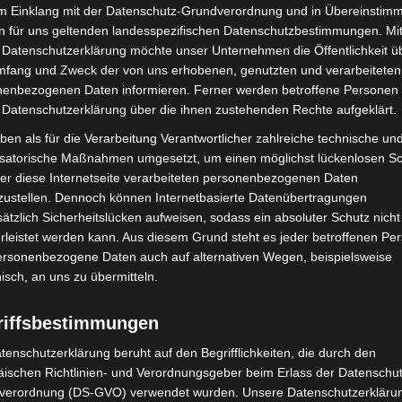
im Einklang mit der Datenschutz-Grundverordnung und in Übereinstim
n für uns geltenden landesspezifischen Datenschutzbestimmungen. Mit
 Datenschutzerklärung möchte unser Unternehmen die Öffentlichkeit ü
mfang und Zweck der von uns erhobenen, genutzten und verarbeiteten
enbezogenen Daten informieren. Ferner werden betroffene Personen 
 Datenschutzerklärung über die ihnen zustehenden Rechte aufgeklärt.
ben als für die Verarbeitung Verantwortlicher zahlreiche technische un
isatorische Maßnahmen umgesetzt, um einen möglichst lückenlosen S
er diese Internetseite verarbeiteten personenbezogenen Daten
zustellen. Dennoch können Internetbasierte Datenübertragungen
ätzlich Sicherheitslücken aufweisen, sodass ein absoluter Schutz nicht
leistet werden kann. Aus diesem Grund steht es jeder betroffenen Pe
 erheblichen Verkehrsbeeinträchtigungen zu rechnen.
personenbezogene Daten auch auf alternativen Wegen, beispielsweise
r angezeigt.
nisch, an uns zu übermitteln.
riffsbestimmungen
ahrradgedenkfahrt
tenschutzerklärung beruht auf den Begrifflichkeiten, die durch den
ischen Richtlinien- und Verordnungsgeber beim Erlass der Datenschut
tag weitere Versammlungen im Stadtgebiet statt.
verordnung (DS-GVO) verwendet wurden. Unsere Datenschutzerklärun