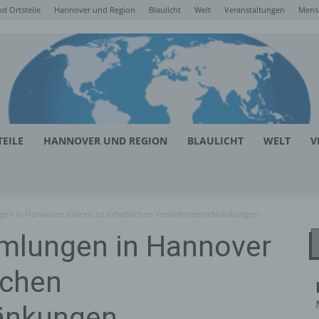
d Ortsteile
Hannover und Region
Blaulicht
Welt
Veranstaltungen
Mens
EILE
HANNOVER UND REGION
BLAULICHT
WELT
V
n in Hannover führen zu erheblichen Verkehrseinschränkungen
mlungen in Hannover
ichen
änkungen