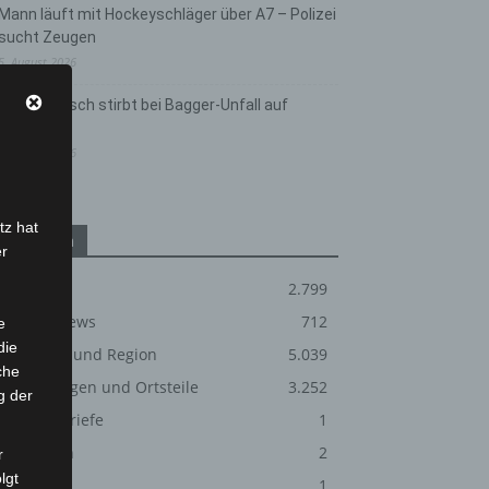
Mann läuft mit Hockeyschläger über A7 – Polizei
sucht Zeugen
5. August 2026
Celle: Mensch stirbt bei Bagger-Unfall auf
Baustelle
5. August 2026
tz hat
Kategorien
er
Blaulicht
2.799
Corona-News
712
e
die
Hannover und Region
5.039
che
Langenhagen und Ortsteile
3.252
g der
Leserbriefe
1
Menschen
2
r
lgt
Über uns
1