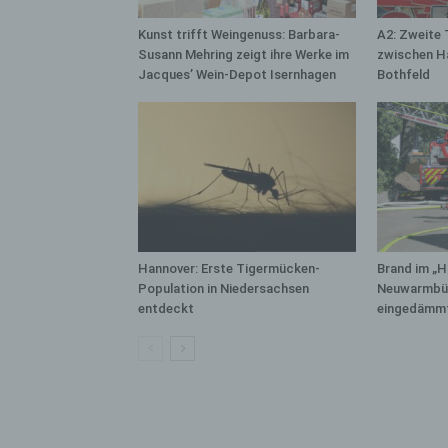
bez
wir
Kunst trifft Weingenuss: Barbara-
A2: Zweite 
Zuv
Susann Mehring zeigt ihre Werke im
zwischen H
Pe
Jacques’ Wein-Depot Isernhagen
Bothfeld
f
Ps
We
zus
zu
au
unt
ide
Hannover: Erste Tigermücken-
Brand im „H
Population in Niedersachsen
Neuwarmbüc
g)
entdeckt
eingedämm
Ve
Ver
ode
ge
pe
Ver