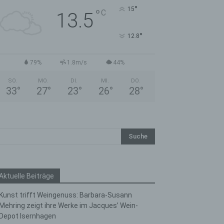
°
15
°
C
13.5
°
12.8
79%
1.8m/s
44%
SO.
MO.
DI.
MI.
DO.
33
°
27
°
23
°
26
°
28
°
Aktuelle Beiträge
Kunst trifft Weingenuss: Barbara-Susann
Mehring zeigt ihre Werke im Jacques’ Wein-
Depot Isernhagen