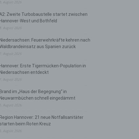
8. August 2026
A2: Zweite Turbobaustelle startet zwischen
Hannover-West und Bothfeld
8. August 2026
Niedersachsen: Feuerwehrkräfte kehren nach
Waldbrandeinsatz aus Spanien zurück
7. August 2026
Hannover: Erste Tigermücken-Population in
Niedersachsen entdeckt
7. August 2026
Brand im „Haus der Begegnung“ in
Neuwarmbüchen schnell eingedämmt
6. August 2026
Region Hannover: 21 neue Notfallsanitäter
starten beim Roten Kreuz
5. August 2026