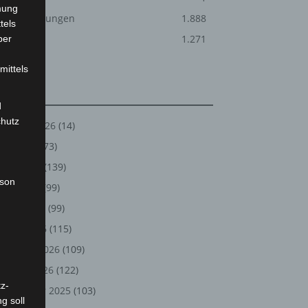
mung
Veranstaltungen
1.888
tels
Welt
1.271
ber
mittels
Archiv
d
chutz
August 2026
(14)
Juli 2026
(73)
Juni 2026
(139)
rson
Mai 2026
(99)
April 2026
(99)
März 2026
(115)
Februar 2026
(109)
Januar 2026
(122)
z-
Dezember 2025
(103)
g soll