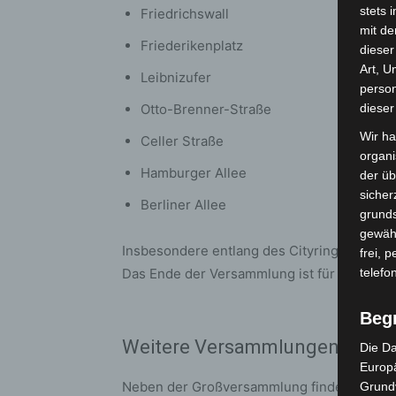
stets 
Friedrichswall
mit de
Friederikenplatz
dieser
Art, U
Leibnizufer
person
Otto-Brenner-Straße
dieser
Wir ha
Celler Straße
organ
Hamburger Allee
der üb
sicher
Berliner Allee
grunds
gewähr
Insbesondere entlang des Cityrings ist mit
frei, 
Das Ende der Versammlung ist für 19:30 Uh
telefo
Beg
Weitere Versammlungen und F
Die Da
Europä
Neben der Großversammlung finden am Sams
Grund