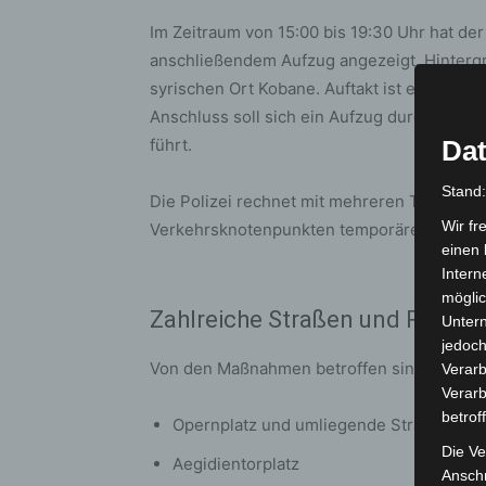
Im Zeitraum von 15:00 bis 19:30 Uhr hat d
anschließendem Aufzug angezeigt. Hinterg
syrischen Ort Kobane. Auftakt ist eine Kun
Anschluss soll sich ein Aufzug durch die I
führt.
Dat
Stand
Die Polizei rechnet mit mehreren Tausend
Wir fr
Verkehrsknotenpunkten temporäre Sperrung
einen 
Intern
möglic
Zahlreiche Straßen und Plätze 
Unter
jedoch
Von den Maßnahmen betroffen sind unter 
Verarb
Verarb
betrof
Opernplatz und umliegende Straßen
Die Ve
Aegidientorplatz
Anschr