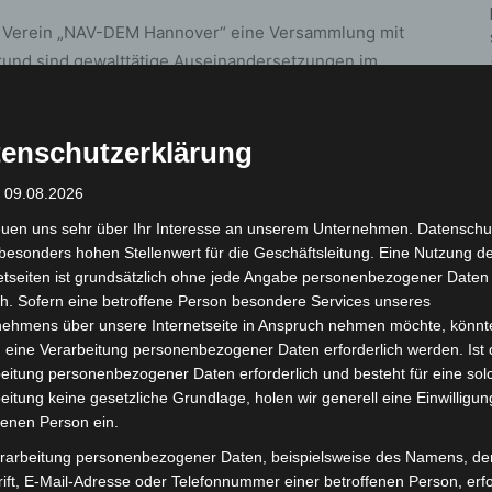
er Verein „NAV-DEM Hannover“ eine Versammlung mit
rund sind gewalttätige Auseinandersetzungen im
dgebung ab 15:00 Uhr auf dem Opernplatz. Im
nnenstadt bewegen, der auch über Teile des Cityrings
enschutzerklärung
: 09.08.2026
 Teilnehmenden. Entsprechend sind an verschiedenen
euen uns sehr über Ihr Interesse an unserem Unternehmen. Datenschu
en erforderlich.
besonders hohen Stellenwert für die Geschäftsleitung. Eine Nutzung d
etseiten ist grundsätzlich ohne jede Angabe personenbezogener Daten
h. Sofern eine betroffene Person besondere Services unseres
betroffen
nehmens über unsere Internetseite in Anspruch nehmen möchte, könnt
 eine Verarbeitung personenbezogener Daten erforderlich werden. Ist 
anderem:
eitung personenbezogener Daten erforderlich und besteht für eine sol
eitung keine gesetzliche Grundlage, holen wir generell eine Einwilligun
fenen Person ein.
rarbeitung personenbezogener Daten, beispielsweise des Namens, de
ift, E-Mail-Adresse oder Telefonnummer einer betroffenen Person, erfo