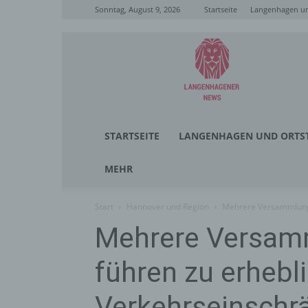
Sonntag, August 9, 2026
Startseite
Langenhagen un
Langenhagener
News
STARTSEITE
LANGENHAGEN UND ORTST
MEHR
Start
Hannover und Region
Mehrere Versammlunge
Mehrere Versam
führen zu erhebl
Verkehrseinschr