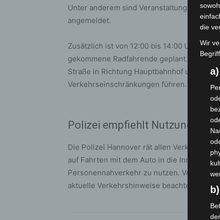
sowohl
Unter anderem sind Veranstaltungen an de
einfac
angemeldet.
die ve
Wir ve
Zusätzlich ist von 12:00 bis 14:00 Uhr ein
Begrif
gekommene Radfahrende geplant. Diese füh
a
Straße in Richtung Hauptbahnhof und Liste
Verkehrseinschränkungen führen.
Per
ode
bez
ode
Polizei empfiehlt Nutzung öffe
Na
od
Die Polizei Hannover rät allen Verkehrste
phy
auf Fahrten mit dem Auto in die Innenstadt 
kul
Personennahverkehr zu nutzen. Verkehrste
we
aktuelle Verkehrshinweise beachten.
b)
Bet
de