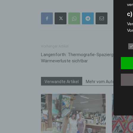
ver
c)
Ver
Vo
pe
da
Vorheriger Artikel
das
Langenforth: Thermografie-Spaziergang mach
ode
Wärmeverluste sichtbar
die
d
Verwandte Artikel
Mehr vom Autor
Ein
per
ei
e)
Pro
Da
wer