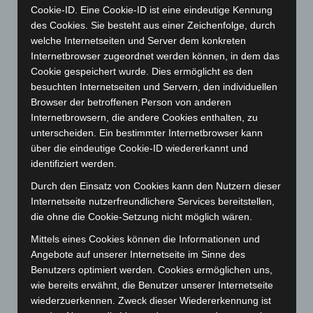
Juni 2024
(107)
Cookie-ID. Eine Cookie-ID ist eine eindeutige Kennung
Mai 2024
(149)
des Cookies. Sie besteht aus einer Zeichenfolge, durch
welche Internetseiten und Server dem konkreten
April 2024
(102)
Internetbrowser zugeordnet werden können, in dem das
März 2024
(103)
Cookie gespeichert wurde. Dies ermöglicht es den
besuchten Internetseiten und Servern, den individuellen
Februar 2024
(103)
Browser der betroffenen Person von anderen
Januar 2024
(111)
Internetbrowsern, die andere Cookies enthalten, zu
Dezember 2023
(130)
unterscheiden. Ein bestimmter Internetbrowser kann
über die eindeutige Cookie-ID wiedererkannt und
November 2023
(130)
identifiziert werden.
Oktober 2023
(114)
Durch den Einsatz von Cookies kann den Nutzern dieser
September 2023
(133)
Internetseite nutzerfreundlichere Services bereitstellen,
August 2023
(134)
die ohne die Cookie-Setzung nicht möglich wären.
Juli 2023
(118)
Mittels eines Cookies können die Informationen und
Angebote auf unserer Internetseite im Sinne des
Juni 2023
(142)
Benutzers optimiert werden. Cookies ermöglichen uns,
Mai 2023
(139)
wie bereits erwähnt, die Benutzer unserer Internetseite
April 2023
(155)
wiederzuerkennen. Zweck dieser Wiedererkennung ist