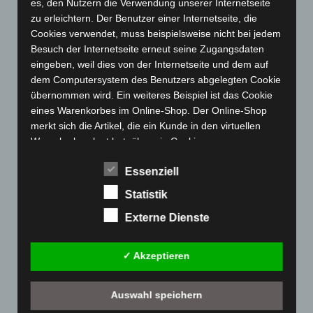
es, den Nutzern die Verwendung unserer Internetseite
März 2023
(174)
zu erleichtern. Der Benutzer einer Internetseite, die
Februar 2023
(154)
Cookies verwendet, muss beispielsweise nicht bei jedem
Januar 2023
(140)
Besuch der Internetseite erneut seine Zugangsdaten
eingeben, weil dies von der Internetseite und dem auf
Dezember 2022
(130)
dem Computersystem des Benutzers abgelegten Cookie
November 2022
(167)
übernommen wird. Ein weiteres Beispiel ist das Cookie
Oktober 2022
(166)
eines Warenkorbes im Online-Shop. Der Online-Shop
merkt sich die Artikel, die ein Kunde in den virtuellen
September 2022
(205)
Warenkorb gelegt hat, über ein Cookie.
August 2022
(166)
Die betroffene Person kann die Setzung von Cookies
Essenziell
Juli 2022
(133)
durch unsere Internetseite jederzeit mittels einer
Juni 2022
(167)
Statistik
entsprechenden Einstellung des genutzten
Internetbrowsers verhindern und damit der Setzung von
Mai 2022
(177)
Externe Dienste
Cookies dauerhaft widersprechen. Ferner können
April 2022
(198)
bereits gesetzte Cookies jederzeit über einen
✓ Akzeptieren
Internetbrowser oder andere Softwareprogramme
März 2022
(221)
gelöscht werden. Dies ist in allen gängigen
Februar 2022
(189)
Internetbrowsern möglich. Deaktiviert die betroffene
Auswahl speichern
Januar 2022
(190)
Person die Setzung von Cookies in dem genutzten