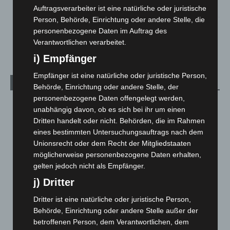
5. August 2026
Auftragsverarbeiter ist eine natürliche oder juristische
Person, Behörde, Einrichtung oder andere Stelle, die
Celle: Mensch stirbt bei Bagger-Unfall auf Baustelle
personenbezogene Daten im Auftrag des
5. August 2026
Verantwortlichen verarbeitet.
i) Empfänger
Empfänger ist eine natürliche oder juristische Person,
Kategorien
Behörde, Einrichtung oder andere Stelle, der
personenbezogene Daten offengelegt werden,
Blaulicht
2.799
unabhängig davon, ob es sich bei ihr um einen
Corona-News
712
Dritten handelt oder nicht. Behörden, die im Rahmen
eines bestimmten Untersuchungsauftrags nach dem
Hannover und Region
5.039
Unionsrecht oder dem Recht der Mitgliedstaaten
Langenhagen und Ortsteile
3.252
möglicherweise personenbezogene Daten erhalten,
Leserbriefe
1
gelten jedoch nicht als Empfänger.
j) Dritter
Menschen
2
Über uns
1
Dritter ist eine natürliche oder juristische Person,
Behörde, Einrichtung oder andere Stelle außer der
Veranstaltungen
1.888
betroffenen Person, dem Verantwortlichen, dem
Welt
1.271