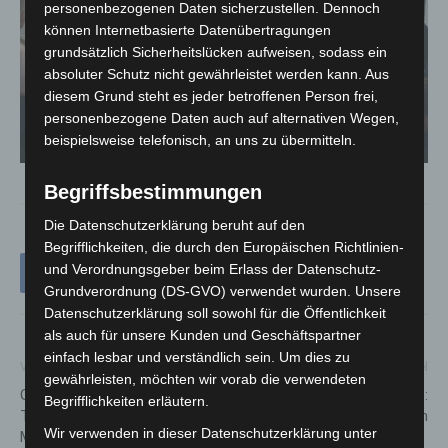
personenbezogenen Daten sicherzustellen. Dennoch
können Internetbasierte Datenübertragungen
grundsätzlich Sicherheitslücken aufweisen, sodass ein
absoluter Schutz nicht gewährleistet werden kann. Aus
diesem Grund steht es jeder betroffenen Person frei,
personenbezogene Daten auch auf alternativen Wegen,
beispielsweise telefonisch, an uns zu übermitteln.
Polizeipräsident der Zentralen Polizeidirektion Niedersachsen, Roger Fladung, bei
der Eröffnung der Ausstellung - Quelle: Zentrale Polizeidirektion Niedersachsen
Begriffsbestimmungen
Die Datenschutzerklärung beruht auf den
Begrifflichkeiten, die durch den Europäischen Richtlinien-
und Verordnungsgeber beim Erlass der Datenschutz-
Grundverordnung (DS-GVO) verwendet wurden. Unsere
Datenschutzerklärung soll sowohl für die Öffentlichkeit
als auch für unsere Kunden und Geschäftspartner
einfach lesbar und verständlich sein. Um dies zu
Vorheriger Artikel
Nächster Artikel
gewährleisten, möchten wir vorab die verwendeten
Großer Erfolg in der
Schulenburger Landstraße:
Begrifflichkeiten erläutern.
Trompetenklasse der
Sperrung verschoben
Wir verwenden in dieser Datenschutzerklärung unter
Musikschule Langenhagen