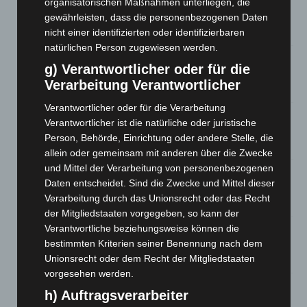
A2: Zweite Turbobaustelle startet zwischen Hannover-West
organisatorischen Maßnahmen unterliegen, die
und Bothfeld
gewährleisten, dass die personenbezogenen Daten
8. August 2026
nicht einer identifizierten oder identifizierbaren
natürlichen Person zugewiesen werden.
Niedersachsen: Feuerwehrkräfte kehren nach
g) Verantwortlicher oder für die
Waldbrandeinsatz aus Spanien zurück
Verarbeitung Verantwortlicher
7. August 2026
Verantwortlicher oder für die Verarbeitung
Hannover: Erste Tigermücken-Population in Niedersachsen
Verantwortlicher ist die natürliche oder juristische
entdeckt
Person, Behörde, Einrichtung oder andere Stelle, die
7. August 2026
allein oder gemeinsam mit anderen über die Zwecke
und Mittel der Verarbeitung von personenbezogenen
Brand im „Haus der Begegnung“ in Neuwarmbüchen schnell
Daten entscheidet. Sind die Zwecke und Mittel dieser
eingedämmt
Verarbeitung durch das Unionsrecht oder das Recht
6. August 2026
der Mitgliedstaaten vorgegeben, so kann der
Verantwortliche beziehungsweise können die
Region Hannover: 21 neue Notfallsanitäter starten beim
Roten Kreuz
bestimmten Kriterien seiner Benennung nach dem
Unionsrecht oder dem Recht der Mitgliedstaaten
5. August 2026
vorgesehen werden.
Mann läuft mit Hockeyschläger über A7 – Polizei sucht
h) Auftragsverarbeiter
Zeugen