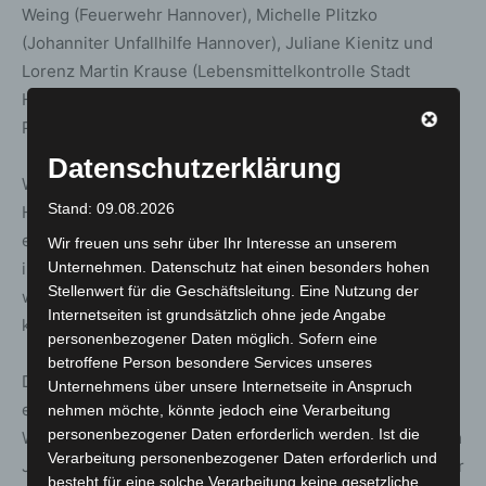
Weing (Feuerwehr Hannover), Michelle Plitzko
(Johanniter Unfallhilfe Hannover), Juliane Kienitz und
Lorenz Martin Krause (Lebensmittelkontrolle Stadt
Hannover) sowie Günther Klages (Zentrale
Polizeidirektion Niedersachsen).
Datenschutzerklärung
Während der Eröffnung berichteten die fünf
Stand: 09.08.2026
Hannoveraner über ihre Erfahrungen und betonten, dass
es ihnen hilft, darüber zu sprechen. Sie möchten mit
Wir freuen uns sehr über Ihr Interesse an unserem
ihrer Teilnahme an der Ausstellung für Verständnis
Unternehmen. Datenschutz hat einen besonders hohen
Stellenwert für die Geschäftsleitung. Eine Nutzung der
werben und darauf hinweisen, dass sie Menschen und
Internetseiten ist grundsätzlich ohne jede Angabe
keine Maschinen sind.
personenbezogener Daten möglich. Sofern eine
betroffene Person besondere Services unseres
Der Hintergrund der Ausstellung geht auf ein
Unternehmens über unsere Internetseite in Anspruch
einschneidendes Ereignis zurück, das Andrea
nehmen möchte, könnte jedoch eine Verarbeitung
personenbezogener Daten erforderlich werden. Ist die
Wommelsdorf während der sogenannten Krawallnacht im
Verarbeitung personenbezogener Daten erforderlich und
Juni 2020 in Stuttgart erlebt hat. Diese Erfahrung war der
besteht für eine solche Verarbeitung keine gesetzliche