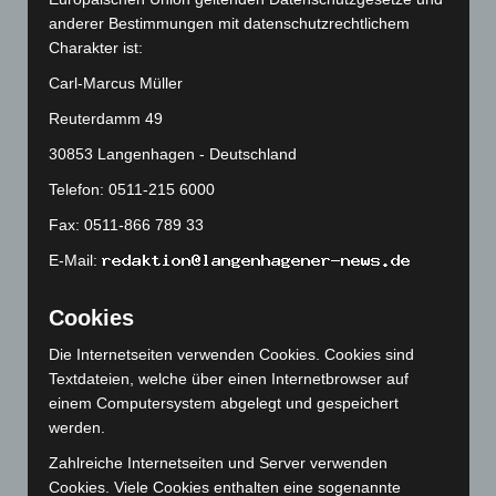
September 2025
(93)
anderer Bestimmungen mit datenschutzrechtlichem
August 2025
(90)
Charakter ist:
Juli 2025
(90)
Carl-Marcus Müller
Juni 2025
(103)
Reuterdamm 49
Mai 2025
(112)
30853 Langenhagen - Deutschland
April 2025
(88)
Telefon: 0511-215 6000
März 2025
(111)
Fax: 0511-866 789 33
Februar 2025
(96)
E-Mail:
Januar 2025
(88)
Dezember 2024
(89)
Cookies
November 2024
(94)
Die Internetseiten verwenden Cookies. Cookies sind
Oktober 2024
(93)
Textdateien, welche über einen Internetbrowser auf
September 2024
(112)
einem Computersystem abgelegt und gespeichert
werden.
August 2024
(107)
Zahlreiche Internetseiten und Server verwenden
Juli 2024
(89)
Cookies. Viele Cookies enthalten eine sogenannte