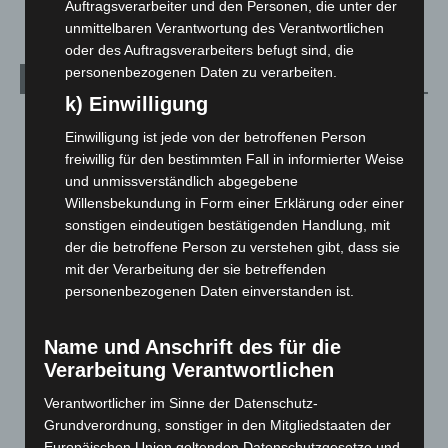
Auftragsverarbeiter und den Personen, die unter der
unmittelbaren Verantwortung des Verantwortlichen
oder des Auftragsverarbeiters befugt sind, die
personenbezogenen Daten zu verarbeiten.
Archiv
k) Einwilligung
August 2026
(14)
Einwilligung ist jede von der betroffenen Person
Juli 2026
(73)
freiwillig für den bestimmten Fall in informierter Weise
Juni 2026
(139)
und unmissverständlich abgegebene
Willensbekundung in Form einer Erklärung oder einer
Mai 2026
(99)
sonstigen eindeutigen bestätigenden Handlung, mit
April 2026
(99)
der die betroffene Person zu verstehen gibt, dass sie
mit der Verarbeitung der sie betreffenden
März 2026
(115)
personenbezogenen Daten einverstanden ist.
Februar 2026
(109)
Januar 2026
(122)
Name und Anschrift des für die
Dezember 2025
(103)
Verarbeitung Verantwortlichen
November 2025
(114)
Verantwortlicher im Sinne der Datenschutz-
Oktober 2025
(112)
Grundverordnung, sonstiger in den Mitgliedstaaten der
Europäischen Union geltenden Datenschutzgesetze und