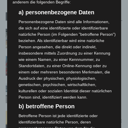
anderem die folgenden Begriffe:
a) personenbezogene Daten
Verwandte Artikel
Mehr vom Autor
Personenbezogene Daten sind alle Informationen,
die sich auf eine identifizierte oder identifizierbare
Kunst trifft Weingenuss: Barbara-
natürliche Person (im Folgenden "betroffene Person")
Susann Mehring zeigt ihre Werke im
beziehen. Als identifizierbar wird eine natürliche
Jacques’ Wein-Depot Isernhagen
Person angesehen, die direkt oder indirekt,
insbesondere mittels Zuordnung zu einer Kennung
A2: Zweite Turbobaustelle startet
wie einem Namen, zu einer Kennnummer, zu
zwischen Hannover-West und
Standortdaten, zu einer Online-Kennung oder zu
Bothfeld
einem oder mehreren besonderen Merkmalen, die
Ausdruck der physischen, physiologischen,
genetischen, psychischen, wirtschaftlichen,
Niedersachsen: Feuerwehrkräfte
kulturellen oder sozialen Identität dieser natürlichen
kehren nach Waldbrandeinsatz aus
Person sind, identifiziert werden kann.
Spanien zurück
b) betroffene Person
Hannover: Erste Tigermücken-
Betroffene Person ist jede identifizierte oder
Population in Niedersachsen entdeckt
identifizierbare natürliche Person, deren