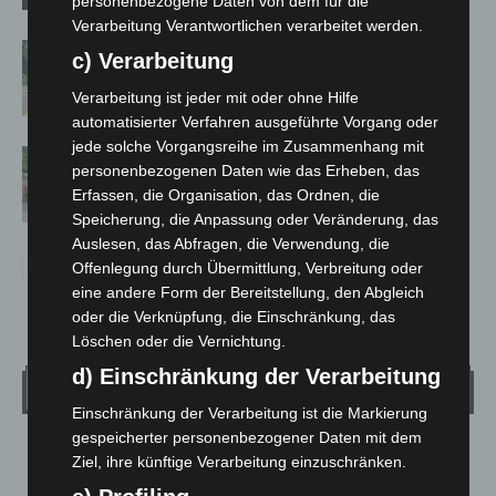
personenbezogene Daten von dem für die
Verarbeitung Verantwortlichen verarbeitet werden.
Brand im „Haus der Begegnung“ in
c) Verarbeitung
Neuwarmbüchen schnell eingedämmt
Verarbeitung ist jeder mit oder ohne Hilfe
automatisierter Verfahren ausgeführte Vorgang oder
jede solche Vorgangsreihe im Zusammenhang mit
Region Hannover: 21 neue
personenbezogenen Daten wie das Erheben, das
Notfallsanitäter starten beim Roten
Erfassen, die Organisation, das Ordnen, die
Kreuz
Speicherung, die Anpassung oder Veränderung, das
Auslesen, das Abfragen, die Verwendung, die
Offenlegung durch Übermittlung, Verbreitung oder
eine andere Form der Bereitstellung, den Abgleich
oder die Verknüpfung, die Einschränkung, das
Löschen oder die Vernichtung.
d) Einschränkung der Verarbeitung
Wetter
Einschränkung der Verarbeitung ist die Markierung
gespeicherter personenbezogener Daten mit dem
LANGENHAGEN
Ziel, ihre künftige Verarbeitung einzuschränken.
Bedeckt