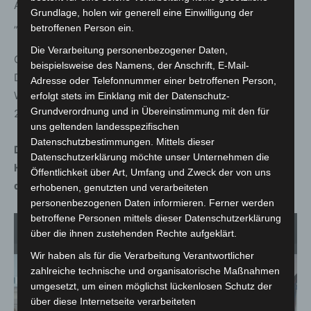
Ausgangspunkt für die Initiierung der Wanderausstellung
Grundlage, holen wir generell eine Einwilligung der
„Der Mensch dahinter“.
betroffenen Person ein.
Die Verarbeitung personenbezogener Daten,
Gemeinsam mit Burkard Knöpker, Charlotte Beck und Dr.
beispielsweise des Namens, der Anschrift, E-Mail-
Dirk Reinhardt hat Andrea Wommelsdorf die
Adresse oder Telefonnummer einer betroffenen Person,
Wanderausstellung ins Leben gerufen, die seit Februar
erfolgt stets im Einklang mit der Datenschutz-
Grundverordnung und in Übereinstimmung mit den für
2022 bundesweit Anklang findet.
uns geltenden landesspezifischen
Datenschutzbestimmungen. Mittels dieser
Die Wanderausstellung ist noch bis zum 26. April im
Datenschutzerklärung möchte unser Unternehmen die
HannoverServiceCenter zu sehen und kann während
Öffentlichkeit über Art, Umfang und Zweck der von uns
der Öffnungszeiten besucht werden.
erhobenen, genutzten und verarbeiteten
personenbezogenen Daten informieren. Ferner werden
betroffene Personen mittels dieser Datenschutzerklärung
1
von 2
über die ihnen zustehenden Rechte aufgeklärt.
Wir haben als für die Verarbeitung Verantwortlicher
zahlreiche technische und organisatorische Maßnahmen
umgesetzt, um einen möglichst lückenlosen Schutz der
über diese Internetseite verarbeiteten