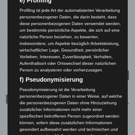
e) Profiling
°
15
°
C
14.8
Profiling ist jede Art der automatisierten Verarbeitung
personenbezogener Daten, die darin besteht, dass
°
13.8
diese personenbezogenen Daten verwendet werden,
um bestimmte persönliche Aspekte, die sich auf eine
75%
2.9m/s
90%
natürliche Person beziehen, zu bewerten,
insbesondere, um Aspekte bezüglich Arbeitsleistung,
SO.
MO.
DI.
MI.
DO.
wirtschaftlicher Lage, Gesundheit, persönlicher
33
°
27
°
23
°
26
°
25
°
Vorlieben, Interessen, Zuverlässigkeit, Verhalten,
Aufenthaltsort oder Ortswechsel dieser natürlichen
Person zu analysieren oder vorherzusagen.
f) Pseudonymisierung
Pseudonymisierung ist die Verarbeitung
personenbezogener Daten in einer Weise, auf welche
Aktuelle Beiträge
die personenbezogenen Daten ohne Hinzuziehung
zusätzlicher Informationen nicht mehr einer
Kunst trifft Weingenuss: Barbara-Susann Mehring zeigt ihre
spezifischen betroffenen Person zugeordnet werden
Werke im Jacques’ Wein-Depot Isernhagen
können, sofern diese zusätzlichen Informationen
8. August 2026
gesondert aufbewahrt werden und technischen und