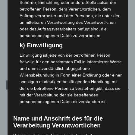
Behörde, Einrichtung oder andere Stelle außer der
Hannover und Region
5.035
betroffenen Person, dem Verantwortlichen, dem
Langenhagen und Ortsteile
3.249
Auftragsverarbeiter und den Personen, die unter der
unmittelbaren Verantwortung des Verantwortlichen
Leserbriefe
1
oder des Auftragsverarbeiters befugt sind, die
Menschen
2
personenbezogenen Daten zu verarbeiten.
Über uns
1
k) Einwilligung
Veranstaltungen
1.887
Einwilligung ist jede von der betroffenen Person
Welt
1.269
freiwillig für den bestimmten Fall in informierter Weise
und unmissverständlich abgegebene
Willensbekundung in Form einer Erklärung oder einer
sonstigen eindeutigen bestätigenden Handlung, mit
Archiv
der die betroffene Person zu verstehen gibt, dass sie
mit der Verarbeitung der sie betreffenden
August 2026
(10)
personenbezogenen Daten einverstanden ist.
Juli 2026
(73)
Juni 2026
(139)
Name und Anschrift des für die
Verarbeitung Verantwortlichen
Mai 2026
(99)
April 2026
(99)