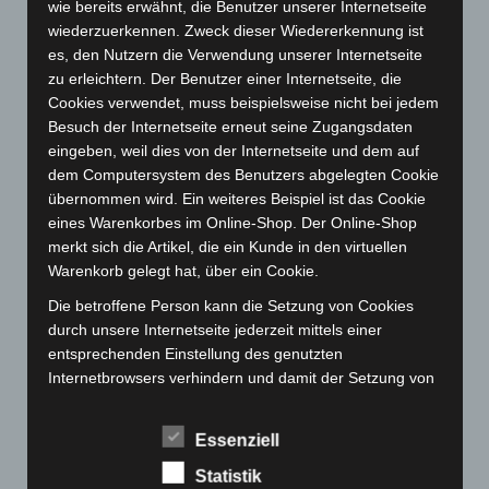
Oktober 2023
(114)
wie bereits erwähnt, die Benutzer unserer Internetseite
wiederzuerkennen. Zweck dieser Wiedererkennung ist
September 2023
(133)
es, den Nutzern die Verwendung unserer Internetseite
August 2023
(134)
zu erleichtern. Der Benutzer einer Internetseite, die
Juli 2023
(118)
Cookies verwendet, muss beispielsweise nicht bei jedem
Besuch der Internetseite erneut seine Zugangsdaten
Juni 2023
(142)
eingeben, weil dies von der Internetseite und dem auf
Mai 2023
(139)
dem Computersystem des Benutzers abgelegten Cookie
April 2023
(155)
übernommen wird. Ein weiteres Beispiel ist das Cookie
eines Warenkorbes im Online-Shop. Der Online-Shop
März 2023
(174)
merkt sich die Artikel, die ein Kunde in den virtuellen
Februar 2023
(154)
Warenkorb gelegt hat, über ein Cookie.
Januar 2023
(140)
Die betroffene Person kann die Setzung von Cookies
Dezember 2022
(130)
durch unsere Internetseite jederzeit mittels einer
entsprechenden Einstellung des genutzten
November 2022
(167)
Internetbrowsers verhindern und damit der Setzung von
Oktober 2022
(166)
Cookies dauerhaft widersprechen. Ferner können
September 2022
(205)
bereits gesetzte Cookies jederzeit über einen
Essenziell
Internetbrowser oder andere Softwareprogramme
August 2022
(166)
gelöscht werden. Dies ist in allen gängigen
Statistik