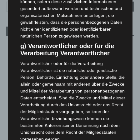
können, sofern diese zusätzlichen Informationen
gesondert aufbewahrt werden und technischen und
organisatorischen Maßnahmen unterliegen, die
gewährleisten, dass die personenbezogenen Daten
nicht einer identifizierten oder identifizierbaren
Aktuelle Beiträge
natürlichen Person zugewiesen werden.
Brand im „Haus der Begegnung“ in Neuwarmbüchen schnell
g) Verantwortlicher oder für die
eingedämmt
Verarbeitung Verantwortlicher
6. August 2026
Verantwortlicher oder für die Verarbeitung
Region Hannover: 21 neue Notfallsanitäter starten beim
Verantwortlicher ist die natürliche oder juristische
Roten Kreuz
Person, Behörde, Einrichtung oder andere Stelle, die
5. August 2026
allein oder gemeinsam mit anderen über die Zwecke
und Mittel der Verarbeitung von personenbezogenen
Mann läuft mit Hockeyschläger über A7 – Polizei sucht
Daten entscheidet. Sind die Zwecke und Mittel dieser
Zeugen
Verarbeitung durch das Unionsrecht oder das Recht
5. August 2026
der Mitgliedstaaten vorgegeben, so kann der
Verantwortliche beziehungsweise können die
Celle: Mensch stirbt bei Bagger-Unfall auf Baustelle
bestimmten Kriterien seiner Benennung nach dem
5. August 2026
Unionsrecht oder dem Recht der Mitgliedstaaten
vorgesehen werden.