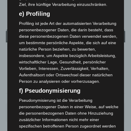
Ziel, ihre künftige Verarbeitung einzuschränken.
e) Profiling
Profiling ist jede Art der automatisierten Verarbeitung
personenbezogener Daten, die darin besteht, dass
Wetter
diese personenbezogenen Daten verwendet werden,
um bestimmte persönliche Aspekte, die sich auf eine
natürliche Person beziehen, zu bewerten,
LANGENHAGEN
insbesondere, um Aspekte bezüglich Arbeitsleistung,
Klarer Himmel
wirtschaftlicher Lage, Gesundheit, persönlicher
Vorlieben, Interessen, Zuverlässigkeit, Verhalten,
°
14.9
°
C
13.7
Aufenthaltsort oder Ortswechsel dieser natürlichen
Person zu analysieren oder vorherzusagen.
°
12.2
f) Pseudonymisierung
83%
3.2m/s
8%
Pseudonymisierung ist die Verarbeitung
personenbezogener Daten in einer Weise, auf welche
FR.
SA.
SO.
MO.
DI.
die personenbezogenen Daten ohne Hinzuziehung
21
°
26
°
32
°
30
°
23
°
zusätzlicher Informationen nicht mehr einer
spezifischen betroffenen Person zugeordnet werden