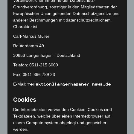
Verantwortlicher im Sinne der Datenschutz-
Grundverordnung, sonstiger in den Mitgliedstaaten der
März 2026
(115)
Europäischen Union geltenden Datenschutzgesetze und
Februar 2026
(109)
anderer Bestimmungen mit datenschutzrechtlichem
Januar 2026
(122)
Charakter ist:
Dezember 2025
(103)
Carl-Marcus Müller
November 2025
(114)
Reuterdamm 49
Oktober 2025
(112)
30853 Langenhagen - Deutschland
September 2025
(93)
Telefon: 0511-215 6000
August 2025
(90)
Fax: 0511-866 789 33
Juli 2025
(90)
E-Mail:
Juni 2025
(103)
Mai 2025
(112)
Cookies
April 2025
(88)
Die Internetseiten verwenden Cookies. Cookies sind
März 2025
(111)
Textdateien, welche über einen Internetbrowser auf
einem Computersystem abgelegt und gespeichert
Februar 2025
(96)
werden.
Januar 2025
(88)