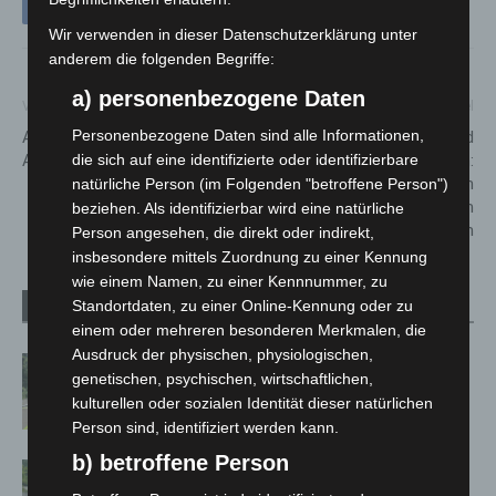
Wir verwenden in dieser Datenschutzerklärung unter
anderem die folgenden Begriffe:
a) personenbezogene Daten
Vorheriger Artikel
Nächster Artikel
Personenbezogene Daten sind alle Informationen,
A7: Drei Verletzte bei
45 Jahre DRK-Pflege und
Auffahrunfall
Gesundheit in Langenhagen:
die sich auf eine identifizierte oder identifizierbare
Jubiläumsfeier mit vielen
natürliche Person (im Folgenden "betroffene Person")
Gästen und buntem
beziehen. Als identifizierbar wird eine natürliche
Programm
Person angesehen, die direkt oder indirekt,
insbesondere mittels Zuordnung zu einer Kennung
wie einem Namen, zu einer Kennnummer, zu
Standortdaten, zu einer Online-Kennung oder zu
Verwandte Artikel
Mehr vom Autor
einem oder mehreren besonderen Merkmalen, die
Ausdruck der physischen, physiologischen,
Brand im „Haus der Begegnung“ in
genetischen, psychischen, wirtschaftlichen,
Neuwarmbüchen schnell eingedämmt
kulturellen oder sozialen Identität dieser natürlichen
Person sind, identifiziert werden kann.
b) betroffene Person
Region Hannover: 21 neue