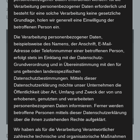
Gottesdienstes eine bewegende Atmosphäre schuf aber
Verarbeitung personenbezogener Daten erforderlich und
zum Abschluss dann auch mit einigen schwungvollen
besteht für eine solche Verarbeitung keine gesetzliche
Liedern für eine positive Stimmung sorgte.
Grundlage, holen wir generell eine Einwilligung der
betroffenen Person ein.
1
von 4
Die Verarbeitung personenbezogener Daten,
beispielsweise des Namens, der Anschrift, E-Mail-
Adresse oder Telefonnummer einer betroffenen Person,
erfolgt stets im Einklang mit der Datenschutz-
Grundverordnung und in Übereinstimmung mit den für
uns geltenden landesspezifischen
Datenschutzbestimmungen. Mittels dieser
Datenschutzerklärung möchte unser Unternehmen die
Öffentlichkeit über Art, Umfang und Zweck der von uns
erhobenen, genutzten und verarbeiteten
personenbezogenen Daten informieren. Ferner werden
betroffene Personen mittels dieser Datenschutzerklärung
über die ihnen zustehenden Rechte aufgeklärt.
MoToGo 2024 - Hannover - © Carl-Marcus Müller / LGHNews
Wir haben als für die Verarbeitung Verantwortlicher
Der MoToGo hat sich in Hannover als jährliches Ereignis
zahlreiche technische und organisatorische Maßnahmen