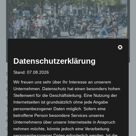
Datenschutzerklärung
MoToGo 2024 - Hannover - © Carl-Marcus Müller / LGHNews
Stand: 07.08.2026
Der Höhepunkt des Tages war der Gedenkgottesdienst,
der in der Kirche St. Hedwig stattfand. Pfarrer Heinrich
Wir freuen uns sehr über Ihr Interesse an unserem
Unternehmen. Datenschutz hat einen besonders hohen
Plochg, der die Veranstaltung bereits zum 19. Mal
Stellenwert für die Geschäftsleitung. Eine Nutzung der
organisiert hat, rief in seiner Predigt dazu auf, den
Internetseiten ist grundsätzlich ohne jede Angabe
verstorbenen Motorradfahrern zu gedenken und
personenbezogener Daten möglich. Sofern eine
gleichzeitig das Leben und die Gemeinschaft zu feiern.
betroffene Person besondere Services unseres
Musikalisch begleitet wurde der Gottesdienst vom
Unternehmens über unsere Internetseite in Anspruch
Gospelchor „Our Voices“, der während des
nehmen möchte, könnte jedoch eine Verarbeitung
personenbezogener Daten erforderlich werden. Ist die