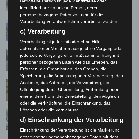
Notfallsanitäter starten beim Roten
Betroffene Person ist jede identifizierte oder
Kreuz
identifizierbare natürliche Person, deren
personenbezogene Daten von dem für die
Verarbeitung Verantwortlichen verarbeitet werden.
Mann läuft mit Hockeyschläger über
A7 – Polizei sucht Zeugen
c) Verarbeitung
Verarbeitung ist jeder mit oder ohne Hilfe
automatisierter Verfahren ausgeführte Vorgang oder
Hannover: Polizei stoppt 166
jede solche Vorgangsreihe im Zusammenhang mit
Trunkenheitsfahrten bei
personenbezogenen Daten wie das Erheben, das
Großkontrolle
Erfassen, die Organisation, das Ordnen, die
Speicherung, die Anpassung oder Veränderung, das
Hannover Klassik Open Air 2026:
Auslesen, das Abfragen, die Verwendung, die
Französische Oper im Maschpark
Offenlegung durch Übermittlung, Verbreitung oder
eine andere Form der Bereitstellung, den Abgleich
oder die Verknüpfung, die Einschränkung, das
Löschen oder die Vernichtung.
Blaulichtmeile Langenhagen 2026:
Polizei, Feuerwehr und Rettung
d) Einschränkung der Verarbeitung
hautnah erleben
Einschränkung der Verarbeitung ist die Markierung
gespeicherter personenbezogener Daten mit dem