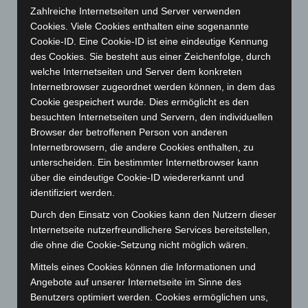
Zahlreiche Internetseiten und Server verwenden
Dezember 2024
(89)
Cookies. Viele Cookies enthalten eine sogenannte
November 2024
(94)
Cookie-ID. Eine Cookie-ID ist eine eindeutige Kennung
des Cookies. Sie besteht aus einer Zeichenfolge, durch
Oktober 2024
(93)
welche Internetseiten und Server dem konkreten
September 2024
(112)
Internetbrowser zugeordnet werden können, in dem das
August 2024
(107)
Cookie gespeichert wurde. Dies ermöglicht es den
besuchten Internetseiten und Servern, den individuellen
Juli 2024
(89)
Browser der betroffenen Person von anderen
Juni 2024
(107)
Internetbrowsern, die andere Cookies enthalten, zu
unterscheiden. Ein bestimmter Internetbrowser kann
Mai 2024
(149)
über die eindeutige Cookie-ID wiedererkannt und
April 2024
(102)
identifiziert werden.
März 2024
(103)
Durch den Einsatz von Cookies kann den Nutzern dieser
Februar 2024
(103)
Internetseite nutzerfreundlichere Services bereitstellen,
die ohne die Cookie-Setzung nicht möglich wären.
Januar 2024
(111)
Dezember 2023
(130)
Mittels eines Cookies können die Informationen und
Angebote auf unserer Internetseite im Sinne des
November 2023
(130)
Benutzers optimiert werden. Cookies ermöglichen uns,