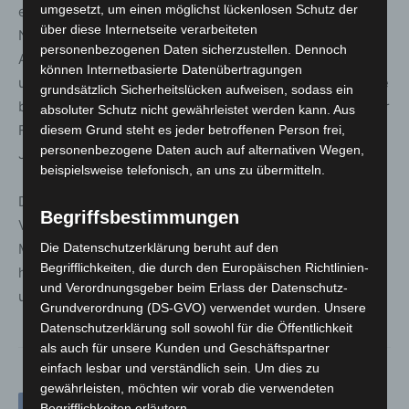
umgesetzt, um einen möglichst lückenlosen Schutz der
etabliert, das Biker und Gläubige aus ganz
über diese Internetseite verarbeiteten
Niedersachsen anzieht. Neben der gemeinsamen
personenbezogenen Daten sicherzustellen. Dennoch
Ausfahrt bietet die Veranstaltung Raum für Besinnung
können Internetbasierte Datenübertragungen
und den Austausch zwischen Motorradbegeisterten. „Die
grundsätzlich Sicherheitslücken aufweisen, sodass ein
besondere Mischung aus Gemeinschaft, Glauben und der
absoluter Schutz nicht gewährleistet werden kann. Aus
Freude am Motorradfahren macht den MoToGo jedes
diesem Grund steht es jeder betroffenen Person frei,
personenbezogene Daten auch auf alternativen Wegen,
Jahr aufs Neue zu einem Highlight“, so Pfarrer Plochg.
beispielsweise telefonisch, an uns zu übermitteln.
Die Organisatoren freuen sich über den erfolgreichen
Begriffsbestimmungen
Verlauf der Veranstaltung und planen bereits den 20.
MoToGo für das kommende Jahr. Bis dahin bleibt der
Die Datenschutzerklärung beruht auf den
Begrifflichkeiten, die durch den Europäischen Richtlinien-
heutige Tag ein schöner Moment des Zusammenhalts
und Verordnungsgeber beim Erlass der Datenschutz-
und Gedenkens.
Grundverordnung (DS-GVO) verwendet wurden. Unsere
Datenschutzerklärung soll sowohl für die Öffentlichkeit
als auch für unsere Kunden und Geschäftspartner
einfach lesbar und verständlich sein. Um dies zu
gewährleisten, möchten wir vorab die verwendeten
Begrifflichkeiten erläutern.