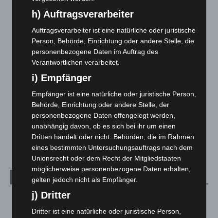
Gasleitung bei McDonald’s-Umbau in Langenhagen
h) Auftragsverarbeiter
beschädigt
5. August 2026
Auftragsverarbeiter ist eine natürliche oder juristische
Person, Behörde, Einrichtung oder andere Stelle, die
Anklage nach Abschaltung von „Archetyp Market“ erhoben
personenbezogene Daten im Auftrag des
3. August 2026
Verantwortlichen verarbeitet.
Hannover: Polizei stoppt 166 Trunkenheitsfahrten bei
i) Empfänger
Großkontrolle
Empfänger ist eine natürliche oder juristische Person,
2. August 2026
Behörde, Einrichtung oder andere Stelle, der
personenbezogene Daten offengelegt werden,
Hannover Klassik Open Air 2026: Französische Oper im
unabhängig davon, ob es sich bei ihr um einen
Maschpark
Dritten handelt oder nicht. Behörden, die im Rahmen
2. August 2026
eines bestimmten Untersuchungsauftrags nach dem
Unionsrecht oder dem Recht der Mitgliedstaaten
möglicherweise personenbezogene Daten erhalten,
Kategorien
gelten jedoch nicht als Empfänger.
j) Dritter
Blaulicht
2.798
Dritter ist eine natürliche oder juristische Person,
Corona-News
712