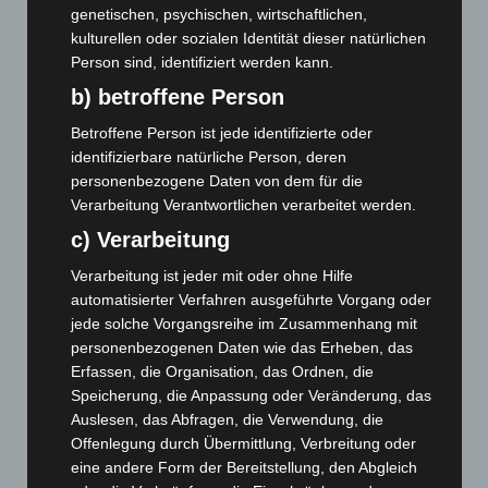
Kunst trifft Weingenuss: Barbara-Susann Mehring zeigt ihre
genetischen, psychischen, wirtschaftlichen,
Werke im Jacques’ Wein-Depot Isernhagen
kulturellen oder sozialen Identität dieser natürlichen
8. August 2026
Person sind, identifiziert werden kann.
b) betroffene Person
A2: Zweite Turbobaustelle startet zwischen Hannover-West
und Bothfeld
Betroffene Person ist jede identifizierte oder
8. August 2026
identifizierbare natürliche Person, deren
personenbezogene Daten von dem für die
Niedersachsen: Feuerwehrkräfte kehren nach
Verarbeitung Verantwortlichen verarbeitet werden.
Waldbrandeinsatz aus Spanien zurück
7. August 2026
c) Verarbeitung
Verarbeitung ist jeder mit oder ohne Hilfe
Hannover: Erste Tigermücken-Population in Niedersachsen
automatisierter Verfahren ausgeführte Vorgang oder
entdeckt
jede solche Vorgangsreihe im Zusammenhang mit
7. August 2026
personenbezogenen Daten wie das Erheben, das
Brand im „Haus der Begegnung“ in Neuwarmbüchen schnell
Erfassen, die Organisation, das Ordnen, die
eingedämmt
Speicherung, die Anpassung oder Veränderung, das
6. August 2026
Auslesen, das Abfragen, die Verwendung, die
Offenlegung durch Übermittlung, Verbreitung oder
Region Hannover: 21 neue Notfallsanitäter starten beim
eine andere Form der Bereitstellung, den Abgleich
Roten Kreuz