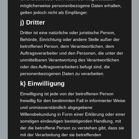
September 2024
(112)
möglicherweise personenbezogene Daten erhalten,
August 2024
(107)
gelten jedoch nicht als Empfänger.
Juli 2024
(89)
j) Dritter
Juni 2024
(107)
Dritter ist eine natürliche oder juristische Person,
Mai 2024
(149)
Behörde, Einrichtung oder andere Stelle außer der
betroffenen Person, dem Verantwortlichen, dem
April 2024
(102)
Auftragsverarbeiter und den Personen, die unter der
März 2024
(103)
unmittelbaren Verantwortung des Verantwortlichen
Februar 2024
(103)
oder des Auftragsverarbeiters befugt sind, die
personenbezogenen Daten zu verarbeiten.
Januar 2024
(111)
k) Einwilligung
Dezember 2023
(130)
November 2023
(130)
Einwilligung ist jede von der betroffenen Person
freiwillig für den bestimmten Fall in informierter Weise
Oktober 2023
(114)
und unmissverständlich abgegebene
September 2023
(133)
Willensbekundung in Form einer Erklärung oder einer
sonstigen eindeutigen bestätigenden Handlung, mit
August 2023
(134)
der die betroffene Person zu verstehen gibt, dass sie
Juli 2023
(118)
mit der Verarbeitung der sie betreffenden