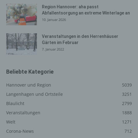
System verwendete Betriebssystem, (3) die
Region Hannover: aha passt
Internetseite, von welcher ein zugreifendes System auf
Abfallentsorgung an extreme Winterlage an
unsere Internetseite gelangt (sogenannte Referrer), (4)
10. Januar 2026
die Unterwebseiten, welche über ein zugreifendes
System auf unserer Internetseite angesteuert werden,
Veranstaltungen in den Herrenhäuser
(5) das Datum und die Uhrzeit eines Zugriffs auf die
Gärten im Februar
Internetseite, (6) eine Internet-Protokoll-Adresse (IP-
7. Januar 2022
Adresse), (7) der Internet-Service-Provider des
zugreifenden Systems und (8) sonstige ähnliche Daten
und Informationen, die der Gefahrenabwehr im Falle von
Angriffen auf unsere informationstechnologischen
Beliebte Kategorie
Systeme dienen.
Hannover und Region
5039
Bei der Nutzung dieser allgemeinen Daten und
Langenhagen und Ortsteile
3251
Informationen ziehen wird keine Rückschlüsse auf die
betroffene Person. Diese Informationen werden vielmehr
Blaulicht
2799
benötigt, um (1) die Inhalte unserer Internetseite korrekt
Veranstaltungen
1888
auszuliefern, (2) die Inhalte unserer Internetseite sowie
die Werbung für diese zu optimieren, (3) die dauerhafte
Welt
1271
Funktionsfähigkeit unserer informationstechnologischen
Corona-News
712
Systeme und der Technik unserer Internetseite zu