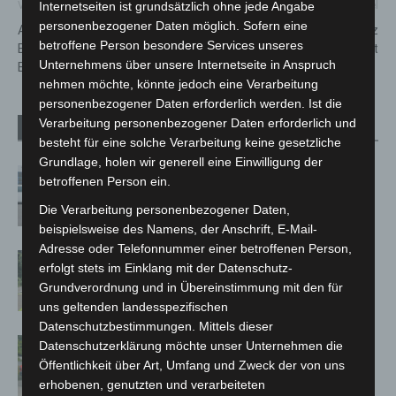
Vorheriger Artikel
Nächster Artikel
Internetseiten ist grundsätzlich ohne jede Angabe
personenbezogener Daten möglich. Sofern eine
Abschlussmeldung der
aha wird vom 22. bis 23. März
betroffene Person besondere Services unseres
Bundespolizei zum Derby-
bestreikt
Unternehmens über unsere Internetseite in Anspruch
Einsatz in Braunschweig
nehmen möchte, könnte jedoch eine Verarbeitung
personenbezogener Daten erforderlich werden. Ist die
Verarbeitung personenbezogener Daten erforderlich und
Verwandte Artikel
Mehr vom Autor
besteht für eine solche Verarbeitung keine gesetzliche
Grundlage, holen wir generell eine Einwilligung der
Niedersachsen: Feuerwehrkräfte
betroffenen Person ein.
kehren nach Waldbrandeinsatz aus
Die Verarbeitung personenbezogener Daten,
Spanien zurück
beispielsweise des Namens, der Anschrift, E-Mail-
Adresse oder Telefonnummer einer betroffenen Person,
Brand im „Haus der Begegnung“ in
erfolgt stets im Einklang mit der Datenschutz-
Neuwarmbüchen schnell eingedämmt
Grundverordnung und in Übereinstimmung mit den für
uns geltenden landesspezifischen
Datenschutzbestimmungen. Mittels dieser
Region Hannover: 21 neue
Datenschutzerklärung möchte unser Unternehmen die
Notfallsanitäter starten beim Roten
Öffentlichkeit über Art, Umfang und Zweck der von uns
Kreuz
erhobenen, genutzten und verarbeiteten