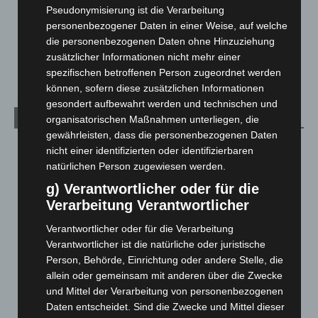
Pseudonymisierung ist die Verarbeitung
Über uns
1
personenbezogener Daten in einer Weise, auf welche
Veranstaltungen
1.888
die personenbezogenen Daten ohne Hinzuziehung
zusätzlicher Informationen nicht mehr einer
Welt
1.271
spezifischen betroffenen Person zugeordnet werden
können, sofern diese zusätzlichen Informationen
gesondert aufbewahrt werden und technischen und
Archiv
organisatorischen Maßnahmen unterliegen, die
gewährleisten, dass die personenbezogenen Daten
August 2026
(14)
nicht einer identifizierten oder identifizierbaren
natürlichen Person zugewiesen werden.
Juli 2026
(73)
g) Verantwortlicher oder für die
Juni 2026
(139)
Verarbeitung Verantwortlicher
Mai 2026
(99)
Verantwortlicher oder für die Verarbeitung
April 2026
(99)
Verantwortlicher ist die natürliche oder juristische
März 2026
(115)
Person, Behörde, Einrichtung oder andere Stelle, die
Februar 2026
(109)
allein oder gemeinsam mit anderen über die Zwecke
und Mittel der Verarbeitung von personenbezogenen
Januar 2026
(122)
Daten entscheidet. Sind die Zwecke und Mittel dieser