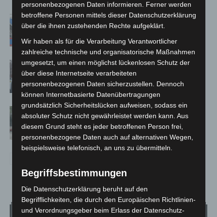
personenbezogenen Daten informieren. Ferner werden
betroffene Personen mittels dieser Datenschutzerklärung
Mann läuft mit Hockeyschläger über
über die ihnen zustehenden Rechte aufgeklärt.
A7 – Polizei sucht Zeugen
Wir haben als für die Verarbeitung Verantwortlicher
zahlreiche technische und organisatorische Maßnahmen
umgesetzt, um einen möglichst lückenlosen Schutz der
Celle: Mensch stirbt bei Bagger-Unfall
über diese Internetseite verarbeiteten
auf Baustelle
personenbezogenen Daten sicherzustellen. Dennoch
können Internetbasierte Datenübertragungen
grundsätzlich Sicherheitslücken aufweisen, sodass ein
Gasleitung bei McDonald’s-Umbau in
absoluter Schutz nicht gewährleistet werden kann. Aus
Langenhagen beschädigt
diesem Grund steht es jeder betroffenen Person frei,
personenbezogene Daten auch auf alternativen Wegen,
beispielsweise telefonisch, an uns zu übermitteln.
Begriffsbestimmungen
Die Datenschutzerklärung beruht auf den
Begrifflichkeiten, die durch den Europäischen Richtlinien-
und Verordnungsgeber beim Erlass der Datenschutz-
Wetter