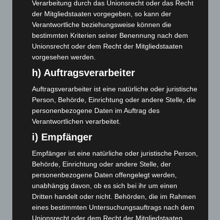
Dezember 2025
(103)
Verarbeitung durch das Unionsrecht oder das Recht
der Mitgliedstaaten vorgegeben, so kann der
November 2025
(114)
Verantwortliche beziehungsweise können die
Oktober 2025
(112)
bestimmten Kriterien seiner Benennung nach dem
September 2025
(93)
Unionsrecht oder dem Recht der Mitgliedstaaten
vorgesehen werden.
August 2025
(90)
h) Auftragsverarbeiter
Juli 2025
(90)
Juni 2025
(103)
Auftragsverarbeiter ist eine natürliche oder juristische
Person, Behörde, Einrichtung oder andere Stelle, die
Mai 2025
(112)
personenbezogene Daten im Auftrag des
April 2025
(88)
Verantwortlichen verarbeitet.
März 2025
(111)
i) Empfänger
Februar 2025
(96)
Empfänger ist eine natürliche oder juristische Person,
Januar 2025
(88)
Behörde, Einrichtung oder andere Stelle, der
personenbezogene Daten offengelegt werden,
Dezember 2024
(89)
unabhängig davon, ob es sich bei ihr um einen
November 2024
(94)
Dritten handelt oder nicht. Behörden, die im Rahmen
Oktober 2024
(93)
eines bestimmten Untersuchungsauftrags nach dem
Unionsrecht oder dem Recht der Mitgliedstaaten