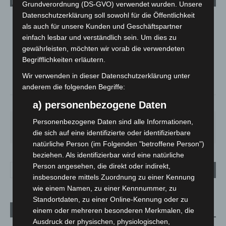
Grundverordnung (DS-GVO) verwendet wurden. Unsere
Datenschutzerklärung soll sowohl für die Öffentlichkeit
LANGENHAGEN
als auch für unsere Kunden und Geschäftspartner
einfach lesbar und verständlich sein. Um dies zu
Klarer Himmel
gewährleisten, möchten wir vorab die verwendeten
°
20
°
C
18.5
Begrifflichkeiten erläutern.
°
Wir verwenden in dieser Datenschutzerklärung unter
17.7
anderem die folgenden Begriffe:
a) personenbezogene Daten
69%
1.8m/s
9%
Personenbezogene Daten sind alle Informationen,
SA.
SO.
MO.
DI.
MI.
27
°
34
°
28
°
22
°
26
°
die sich auf eine identifizierte oder identifizierbare
natürliche Person (im Folgenden "betroffene Person")
beziehen. Als identifizierbar wird eine natürliche
Person angesehen, die direkt oder indirekt,
insbesondere mittels Zuordnung zu einer Kennung
wie einem Namen, zu einer Kennnummer, zu
Standortdaten, zu einer Online-Kennung oder zu
Aktuelle Beiträge
einem oder mehreren besonderen Merkmalen, die
Ausdruck der physischen, physiologischen,