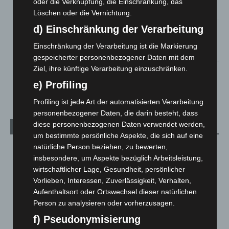
oder die Verknüpfung, die Einschränkung, das
5. August 2026
Löschen oder die Vernichtung.
d) Einschränkung der Verarbeitung
Mann läuft mit Hockeyschläger über A7 – Polizei sucht
Zeugen
Einschränkung der Verarbeitung ist die Markierung
5. August 2026
gespeicherter personenbezogener Daten mit dem
Ziel, ihre künftige Verarbeitung einzuschränken.
Celle: Mensch stirbt bei Bagger-Unfall auf Baustelle
e) Profiling
5. August 2026
Profiling ist jede Art der automatisierten Verarbeitung
personenbezogener Daten, die darin besteht, dass
diese personenbezogenen Daten verwendet werden,
Kategorien
um bestimmte persönliche Aspekte, die sich auf eine
natürliche Person beziehen, zu bewerten,
Blaulicht
2.799
insbesondere, um Aspekte bezüglich Arbeitsleistung,
Corona-News
712
wirtschaftlicher Lage, Gesundheit, persönlicher
Hannover und Region
5.039
Vorlieben, Interessen, Zuverlässigkeit, Verhalten,
Aufenthaltsort oder Ortswechsel dieser natürlichen
Langenhagen und Ortsteile
3.252
Person zu analysieren oder vorherzusagen.
Leserbriefe
1
f) Pseudonymisierung
Menschen
2