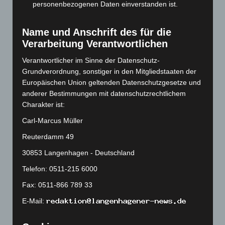
Juni 2023
(142)
personenbezogenen Daten einverstanden ist.
Mai 2023
(139)
Name und Anschrift des für die
April 2023
(155)
Verarbeitung Verantwortlichen
März 2023
(174)
Verantwortlicher im Sinne der Datenschutz-
Februar 2023
(154)
Grundverordnung, sonstiger in den Mitgliedstaaten der
Januar 2023
(140)
Europäischen Union geltenden Datenschutzgesetze und
Dezember 2022
(130)
anderer Bestimmungen mit datenschutzrechtlichem
Charakter ist:
November 2022
(167)
Carl-Marcus Müller
Oktober 2022
(166)
Reuterdamm 49
September 2022
(205)
August 2022
(166)
30853 Langenhagen - Deutschland
Juli 2022
(133)
Telefon: 0511-215 6000
Juni 2022
(167)
Fax: 0511-866 789 33
Mai 2022
(177)
E-Mail:
April 2022
(198)