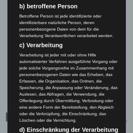
b) betroffene Person
Anklage nach Abschaltung von „Archetyp Market“ erhoben
Betroffene Person ist jede identifizierte oder
3. August 2026
identifizierbare natürliche Person, deren
personenbezogene Daten von dem für die
Hannover: Polizei stoppt 166 Trunkenheitsfahrten bei
Verarbeitung Verantwortlichen verarbeitet werden.
Großkontrolle
2. August 2026
c) Verarbeitung
Verarbeitung ist jeder mit oder ohne Hilfe
Hannover Klassik Open Air 2026: Französische Oper im
Maschpark
automatisierter Verfahren ausgeführte Vorgang oder
jede solche Vorgangsreihe im Zusammenhang mit
2. August 2026
personenbezogenen Daten wie das Erheben, das
Schwarz Digits und Zscaler starten souveräne Cloud-
Erfassen, die Organisation, das Ordnen, die
Sicherheitsplattform für Europa
Speicherung, die Anpassung oder Veränderung, das
2. August 2026
Auslesen, das Abfragen, die Verwendung, die
Offenlegung durch Übermittlung, Verbreitung oder
eine andere Form der Bereitstellung, den Abgleich
oder die Verknüpfung, die Einschränkung, das
Kategorien
Löschen oder die Vernichtung.
d) Einschränkung der Verarbeitung
Blaulicht
2.797