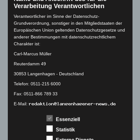
August 2022
(166)
Verarbeitung Verantwortlichen
Juli 2022
(133)
Verantwortlicher im Sinne der Datenschutz-
Juni 2022
(167)
Grundverordnung, sonstiger in den Mitgliedstaaten der
Mai 2022
(177)
Europäischen Union geltenden Datenschutzgesetze und
anderer Bestimmungen mit datenschutzrechtlichem
April 2022
(198)
Charakter ist:
März 2022
(221)
Carl-Marcus Müller
Februar 2022
(189)
Reuterdamm 49
Januar 2022
(190)
30853 Langenhagen - Deutschland
Dezember 2021
(204)
Telefon: 0511-215 6000
November 2021
(215)
Fax: 0511-866 789 33
Oktober 2021
(171)
September 2021
(180)
E-Mail:
August 2021
(154)
Essenziell
Cookies
Juli 2021
(213)
Statistik
Die Internetseiten verwenden Cookies. Cookies sind
Juni 2021
(198)
Textdateien, welche über einen Internetbrowser auf
Externe Dienste