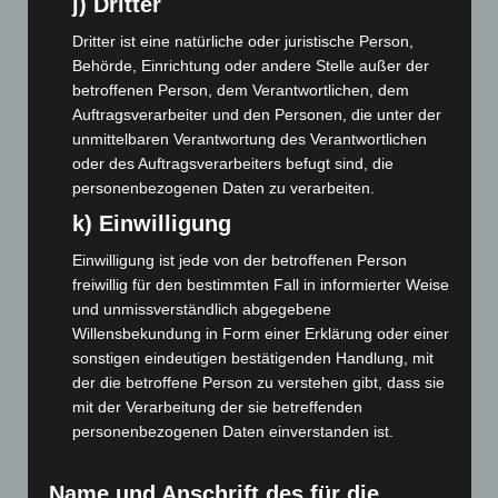
November 2023
(130)
j) Dritter
Oktober 2023
(114)
Dritter ist eine natürliche oder juristische Person,
Behörde, Einrichtung oder andere Stelle außer der
September 2023
(133)
betroffenen Person, dem Verantwortlichen, dem
August 2023
(134)
Auftragsverarbeiter und den Personen, die unter der
Juli 2023
(118)
unmittelbaren Verantwortung des Verantwortlichen
oder des Auftragsverarbeiters befugt sind, die
Juni 2023
(142)
personenbezogenen Daten zu verarbeiten.
Mai 2023
(139)
k) Einwilligung
April 2023
(155)
Einwilligung ist jede von der betroffenen Person
März 2023
(174)
freiwillig für den bestimmten Fall in informierter Weise
Februar 2023
(154)
und unmissverständlich abgegebene
Januar 2023
(140)
Willensbekundung in Form einer Erklärung oder einer
sonstigen eindeutigen bestätigenden Handlung, mit
Dezember 2022
(130)
der die betroffene Person zu verstehen gibt, dass sie
November 2022
(167)
mit der Verarbeitung der sie betreffenden
personenbezogenen Daten einverstanden ist.
Oktober 2022
(166)
September 2022
(205)
Name und Anschrift des für die