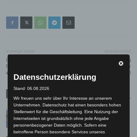
Vorheriger Artikel
Nächster Artikel
Großeinsatz für Isernhagener
Schnelle Reparaturen: Montag
Feuerwehren nach Explosion
wieder Unterricht an der
im Gewerbegebiet
Grundschule Engelbostel
Datenschutzerklärung
Stand: 06.08.2026
Verwandte Artikel
Mehr vom Autor
Wir freuen uns sehr über Ihr Interesse an unserem
Unternehmen. Datenschutz hat einen besonders hohen
Mann läuft mit Hockeyschläger über
Stellenwert für die Geschäftsleitung. Eine Nutzung der
A7 – Polizei sucht Zeugen
Internetseiten ist grundsätzlich ohne jede Angabe
personenbezogener Daten möglich. Sofern eine
betroffene Person besondere Services unseres