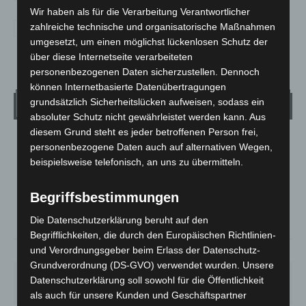
Wir haben als für die Verarbeitung Verantwortlicher
zahlreiche technische und organisatorische Maßnahmen
umgesetzt, um einen möglichst lückenlosen Schutz der
über diese Internetseite verarbeiteten
personenbezogenen Daten sicherzustellen. Dennoch
können Internetbasierte Datenübertragungen
grundsätzlich Sicherheitslücken aufweisen, sodass ein
Wetter
absoluter Schutz nicht gewährleistet werden kann. Aus
diesem Grund steht es jeder betroffenen Person frei,
LANGENHAGEN
personenbezogene Daten auch auf alternativen Wegen,
beispielsweise telefonisch, an uns zu übermitteln.
Klarer Himmel
°
22.7
°
C
21.9
Begriffsbestimmungen
°
21.6
Die Datenschutzerklärung beruht auf den
Begrifflichkeiten, die durch den Europäischen Richtlinien-
und Verordnungsgeber beim Erlass der Datenschutz-
62%
3.6m/s
4%
Grundverordnung (DS-GVO) verwendet wurden. Unsere
DO.
FR.
SA.
SO.
MO.
Datenschutzerklärung soll sowohl für die Öffentlichkeit
29
°
25
°
27
°
32
°
35
°
als auch für unsere Kunden und Geschäftspartner