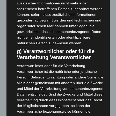
zusätzlicher Informationen nicht mehr einer
April 2026
(99)
spezifischen betroffenen Person zugeordnet werden
März 2026
(115)
können, sofern diese zusätzlichen Informationen
gesondert aufbewahrt werden und technischen und
Februar 2026
(109)
organisatorischen Maßnahmen unterliegen, die
Januar 2026
(122)
gewährleisten, dass die personenbezogenen Daten
nicht einer identifizierten oder identifizierbaren
Dezember 2025
(103)
natürlichen Person zugewiesen werden.
November 2025
(114)
g) Verantwortlicher oder für die
Oktober 2025
(112)
Verarbeitung Verantwortlicher
September 2025
(93)
Verantwortlicher oder für die Verarbeitung
August 2025
(90)
Verantwortlicher ist die natürliche oder juristische
Juli 2025
(90)
Person, Behörde, Einrichtung oder andere Stelle, die
allein oder gemeinsam mit anderen über die Zwecke
Juni 2025
(103)
und Mittel der Verarbeitung von personenbezogenen
Mai 2025
(112)
Daten entscheidet. Sind die Zwecke und Mittel dieser
April 2025
(88)
Verarbeitung durch das Unionsrecht oder das Recht
der Mitgliedstaaten vorgegeben, so kann der
März 2025
(111)
Verantwortliche beziehungsweise können die
Februar 2025
(96)