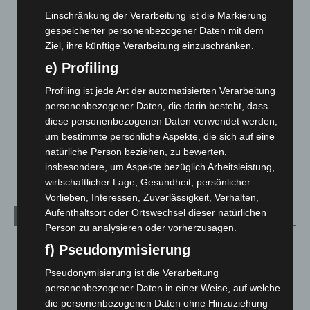
Corona-News
712
Einschränkung der Verarbeitung ist die Markierung
gespeicherter personenbezogener Daten mit dem
Hannover und Region
5.034
Ziel, ihre künftige Verarbeitung einzuschränken.
Langenhagen und Ortsteile
3.249
e) Profiling
Leserbriefe
1
Profiling ist jede Art der automatisierten Verarbeitung
Menschen
2
personenbezogener Daten, die darin besteht, dass
Über uns
1
diese personenbezogenen Daten verwendet werden,
um bestimmte persönliche Aspekte, die sich auf eine
Veranstaltungen
1.887
natürliche Person beziehen, zu bewerten,
Welt
1.269
insbesondere, um Aspekte bezüglich Arbeitsleistung,
wirtschaftlicher Lage, Gesundheit, persönlicher
Vorlieben, Interessen, Zuverlässigkeit, Verhalten,
Aufenthaltsort oder Ortswechsel dieser natürlichen
Archiv
Person zu analysieren oder vorherzusagen.
August 2026
(9)
f) Pseudonymisierung
Juli 2026
(73)
Pseudonymisierung ist die Verarbeitung
Juni 2026
(139)
personenbezogener Daten in einer Weise, auf welche
die personenbezogenen Daten ohne Hinzuziehung
Mai 2026
(99)