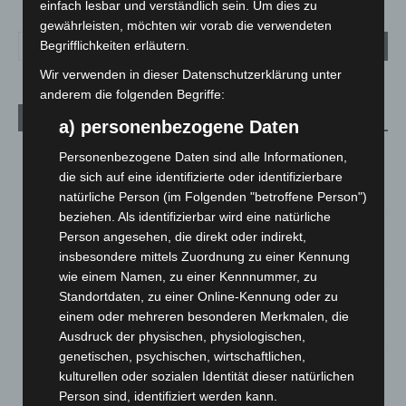
einfach lesbar und verständlich sein. Um dies zu
gewährleisten, möchten wir vorab die verwendeten
Begrifflichkeiten erläutern.
Wir verwenden in dieser Datenschutzerklärung unter
anderem die folgenden Begriffe:
Aktuelle Beiträge
a) personenbezogene Daten
Region Hannover: 21 neue Notfallsanitäter starten beim
Personenbezogene Daten sind alle Informationen,
Roten Kreuz
die sich auf eine identifizierte oder identifizierbare
5. August 2026
natürliche Person (im Folgenden "betroffene Person")
beziehen. Als identifizierbar wird eine natürliche
Mann läuft mit Hockeyschläger über A7 – Polizei sucht
Person angesehen, die direkt oder indirekt,
Zeugen
insbesondere mittels Zuordnung zu einer Kennung
5. August 2026
wie einem Namen, zu einer Kennnummer, zu
Standortdaten, zu einer Online-Kennung oder zu
Celle: Mensch stirbt bei Bagger-Unfall auf Baustelle
einem oder mehreren besonderen Merkmalen, die
5. August 2026
Ausdruck der physischen, physiologischen,
genetischen, psychischen, wirtschaftlichen,
Gasleitung bei McDonald’s-Umbau in Langenhagen
kulturellen oder sozialen Identität dieser natürlichen
beschädigt
Person sind, identifiziert werden kann.
5. August 2026