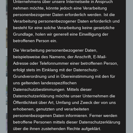
Unternehmens über unsere Internetseite in Anspruch
Gasleitung bei McDonald’s-Umbau in
nehmen möchte, könnte jedoch eine Verarbeitung
Langenhagen beschädigt
personenbezogener Daten erforderlich werden. Ist die
Verarbeitung personenbezogener Daten erforderlich und
besteht für eine solche Verarbeitung keine gesetzliche
Hannover Klassik Open Air 2026:
Grundlage, holen wir generell eine Einwilligung der
Französische Oper im Maschpark
betroffenen Person ein.
Die Verarbeitung personenbezogener Daten,
beispielsweise des Namens, der Anschrift, E-Mail-
Langenhagen: Autofahrer mit 3,17
Adresse oder Telefonnummer einer betroffenen Person,
Promille aus dem Verkehr gezogen
erfolgt stets im Einklang mit der Datenschutz-
Grundverordnung und in Übereinstimmung mit den für
uns geltenden landesspezifischen
Blaulichtmeile Langenhagen 2026:
Datenschutzbestimmungen. Mittels dieser
Polizei, Feuerwehr und Rettung
Datenschutzerklärung möchte unser Unternehmen die
hautnah erleben
Öffentlichkeit über Art, Umfang und Zweck der von uns
erhobenen, genutzten und verarbeiteten
personenbezogenen Daten informieren. Ferner werden
Polizei Langenhagen testet Aufnahme
betroffene Personen mittels dieser Datenschutzerklärung
von Anzeigen per Videochat
über die ihnen zustehenden Rechte aufgeklärt.