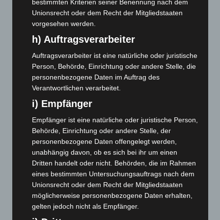
bestimmten Kriterien seiner Benennung nach dem
Unionsrecht oder dem Recht der Mitgliedstaaten
Januar 2025
(88)
vorgesehen werden.
Dezember 2024
(89)
h) Auftragsverarbeiter
November 2024
(94)
Auftragsverarbeiter ist eine natürliche oder juristische
Oktober 2024
(93)
Person, Behörde, Einrichtung oder andere Stelle, die
September 2024
(112)
personenbezogene Daten im Auftrag des
August 2024
(107)
Verantwortlichen verarbeitet.
Juli 2024
(89)
i) Empfänger
Juni 2024
(107)
Empfänger ist eine natürliche oder juristische Person,
Behörde, Einrichtung oder andere Stelle, der
Mai 2024
(149)
personenbezogene Daten offengelegt werden,
April 2024
(102)
unabhängig davon, ob es sich bei ihr um einen
März 2024
(103)
Dritten handelt oder nicht. Behörden, die im Rahmen
eines bestimmten Untersuchungsauftrags nach dem
Februar 2024
(103)
Unionsrecht oder dem Recht der Mitgliedstaaten
Januar 2024
(111)
möglicherweise personenbezogene Daten erhalten,
Dezember 2023
(130)
gelten jedoch nicht als Empfänger.