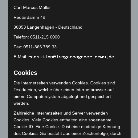
Januar 2025
(88)
Carl-Marcus Müller
Dezember 2024
(89)
Reuterdamm 49
November 2024
(94)
30853 Langenhagen - Deutschland
Oktober 2024
(93)
Telefon: 0511-215 6000
September 2024
(112)
Fax: 0511-866 789 33
August 2024
(107)
E-Mail:
Juli 2024
(89)
Juni 2024
(107)
Cookies
Mai 2024
(149)
Die Internetseiten verwenden Cookies. Cookies sind
April 2024
(102)
Textdateien, welche über einen Internetbrowser auf
einem Computersystem abgelegt und gespeichert
März 2024
(103)
werden.
Februar 2024
(103)
Zahlreiche Internetseiten und Server verwenden
Januar 2024
(111)
Cookies. Viele Cookies enthalten eine sogenannte
Dezember 2023
(130)
Cookie-ID. Eine Cookie-ID ist eine eindeutige Kennung
des Cookies. Sie besteht aus einer Zeichenfolge, durch
November 2023
(130)