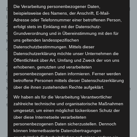
Die Verarbeitung personenbezogener Daten,
Die
IdeenExpo
gilt als Europas größtes Technologie- und
beispielsweise des Namens, der Anschrift, E-Mail-
Innovationsfestival für junge Menschen. Sie findet vom
Adresse oder Telefonnummer einer betroffenen Person,
20. bis 28. Juni 2026 auf dem Messegelände Hannover
erfolgt stets im Einklang mit der Datenschutz-
statt. Mehr als 330 Aussteller präsentieren über 800
Grundverordnung und in Übereinstimmung mit den für
uns geltenden landesspezifischen
Mitmach-Exponate in 14 Themenbereichen, ergänzt
Datenschutzbestimmungen. Mittels dieser
durch mehr als 900 Workshops.
Datenschutzerklärung möchte unser Unternehmen die
Öffentlichkeit über Art, Umfang und Zweck der von uns
Ziel der Veranstaltung ist es, Kinder, Jugendliche und
erhobenen, genutzten und verarbeiteten
junge Erwachsene für MINT-Themen, Ausbildung,
personenbezogenen Daten informieren. Ferner werden
Studium und berufliche Perspektiven zu begeistern.
betroffene Personen mittels dieser Datenschutzerklärung
über die ihnen zustehenden Rechte aufgeklärt.
Musik-Events wie der Bandcontest sollen zusätzlich neue
Zielgruppen ansprechen und den Festivalcharakter
Wir haben als für die Verarbeitung Verantwortlicher
zahlreiche technische und organisatorische Maßnahmen
stärken.
umgesetzt, um einen möglichst lückenlosen Schutz der
über diese Internetseite verarbeiteten
personenbezogenen Daten sicherzustellen. Dennoch
können Internetbasierte Datenübertragungen