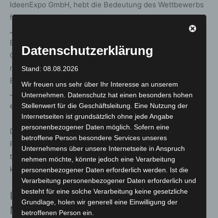
IdeenExpo GmbH, hebt die Bedeutung des Wettbewerbs
für junge Kreative hervor:
„Der Bandcontest zeigt eindrucksvoll, wie viel Kreativität,
Energie und Begeisterung in jungen Menschen steckt.
Datenschutzerklärung
Genau dafür steht auch die IdeenExpo: Talente sichtbar
machen, Mut geben und jungen Menschen eine große
Stand: 08.08.2026
Bühne bieten. Wir freuen uns sehr, dass die 4HUGS die
Wir freuen uns sehr über Ihr Interesse an unserem
Jubiläumsausgabe der IdeenExpo 2026 musikalisch
Unternehmen. Datenschutz hat einen besonders hohen
eröffnen werden“.
Stellenwert für die Geschäftsleitung. Eine Nutzung der
Internetseiten ist grundsätzlich ohne jede Angabe
personenbezogener Daten möglich. Sofern eine
Der Wettbewerb ist Teil des kulturellen
betroffene Person besondere Services unseres
Rahmenprogramms der IdeenExpo und ergänzt das
Unternehmens über unsere Internetseite in Anspruch
technologische und wissenschaftliche Angebot um
nehmen möchte, könnte jedoch eine Verarbeitung
kreative Ausdrucksformen.
personenbezogener Daten erforderlich werden. Ist die
Verarbeitung personenbezogener Daten erforderlich und
besteht für eine solche Verarbeitung keine gesetzliche
IdeenExpo 2026: Technik, Musik und
Grundlage, holen wir generell eine Einwilligung der
Mitmachen
betroffenen Person ein.