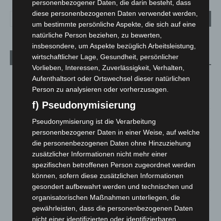
personenbezogener Daten, die darin besteht, dass
diese personenbezogenen Daten verwendet werden,
um bestimmte persönliche Aspekte, die sich auf eine
natürliche Person beziehen, zu bewerten,
insbesondere, um Aspekte bezüglich Arbeitsleistung,
wirtschaftlicher Lage, Gesundheit, persönlicher
Aktuelle Beiträge
Vorlieben, Interessen, Zuverlässigkeit, Verhalten,
Niedersachsen: Feuerwehrkräfte kehren nach
Aufenthaltsort oder Ortswechsel dieser natürlichen
Waldbrandeinsatz aus Spanien zurück
Person zu analysieren oder vorherzusagen.
7. August 2026
f) Pseudonymisierung
Hannover: Erste Tigermücken-Population in Niedersachsen
Pseudonymisierung ist die Verarbeitung
entdeckt
personenbezogener Daten in einer Weise, auf welche
7. August 2026
die personenbezogenen Daten ohne Hinzuziehung
zusätzlicher Informationen nicht mehr einer
Brand im „Haus der Begegnung“ in Neuwarmbüchen schnell
spezifischen betroffenen Person zugeordnet werden
eingedämmt
können, sofern diese zusätzlichen Informationen
6. August 2026
gesondert aufbewahrt werden und technischen und
organisatorischen Maßnahmen unterliegen, die
Region Hannover: 21 neue Notfallsanitäter starten beim
gewährleisten, dass die personenbezogenen Daten
Roten Kreuz
nicht einer identifizierten oder identifizierbaren
5. August 2026