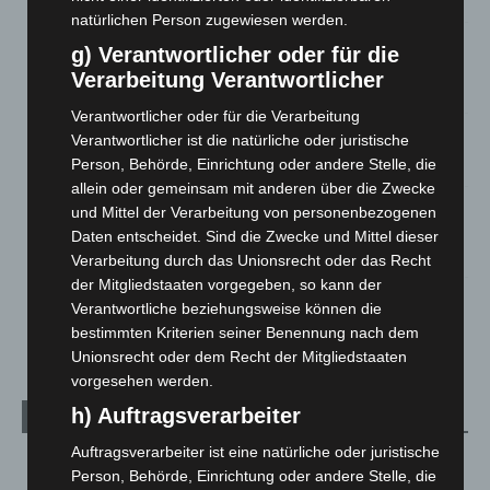
natürlichen Person zugewiesen werden.
Mann läuft mit Hockeyschläger über A7 – Polizei sucht
g) Verantwortlicher oder für die
Zeugen
Verarbeitung Verantwortlicher
5. August 2026
Verantwortlicher oder für die Verarbeitung
Celle: Mensch stirbt bei Bagger-Unfall auf Baustelle
Verantwortlicher ist die natürliche oder juristische
5. August 2026
Person, Behörde, Einrichtung oder andere Stelle, die
allein oder gemeinsam mit anderen über die Zwecke
Gasleitung bei McDonald’s-Umbau in Langenhagen
und Mittel der Verarbeitung von personenbezogenen
beschädigt
Daten entscheidet. Sind die Zwecke und Mittel dieser
5. August 2026
Verarbeitung durch das Unionsrecht oder das Recht
der Mitgliedstaaten vorgegeben, so kann der
Anklage nach Abschaltung von „Archetyp Market“ erhoben
Verantwortliche beziehungsweise können die
3. August 2026
bestimmten Kriterien seiner Benennung nach dem
Unionsrecht oder dem Recht der Mitgliedstaaten
vorgesehen werden.
h) Auftragsverarbeiter
Kategorien
Auftragsverarbeiter ist eine natürliche oder juristische
Blaulicht
2.799
Person, Behörde, Einrichtung oder andere Stelle, die