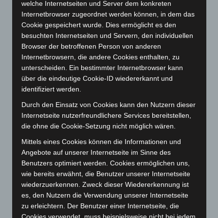
welche Internetseiten und Server dem konkreten
Oktober 2023
(114)
Internetbrowser zugeordnet werden können, in dem das
September 2023
(133)
Cookie gespeichert wurde. Dies ermöglicht es den
besuchten Internetseiten und Servern, den individuellen
August 2023
(134)
Browser der betroffenen Person von anderen
Juli 2023
(118)
Internetbrowsern, die andere Cookies enthalten, zu
Juni 2023
(142)
unterscheiden. Ein bestimmter Internetbrowser kann
über die eindeutige Cookie-ID wiedererkannt und
Mai 2023
(139)
identifiziert werden.
April 2023
(155)
Durch den Einsatz von Cookies kann den Nutzern dieser
März 2023
(174)
Internetseite nutzerfreundlichere Services bereitstellen,
Februar 2023
(154)
die ohne die Cookie-Setzung nicht möglich wären.
Januar 2023
(140)
Mittels eines Cookies können die Informationen und
Angebote auf unserer Internetseite im Sinne des
Dezember 2022
(130)
Benutzers optimiert werden. Cookies ermöglichen uns,
November 2022
(167)
wie bereits erwähnt, die Benutzer unserer Internetseite
Oktober 2022
(166)
wiederzuerkennen. Zweck dieser Wiedererkennung ist
es, den Nutzern die Verwendung unserer Internetseite
September 2022
(205)
zu erleichtern. Der Benutzer einer Internetseite, die
August 2022
(166)
Cookies verwendet, muss beispielsweise nicht bei jedem