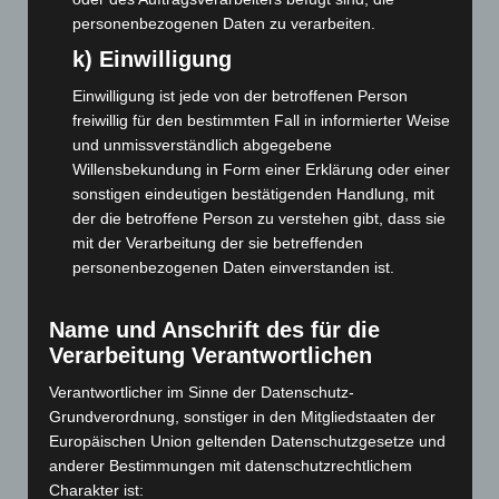
April 2026
(99)
personenbezogenen Daten zu verarbeiten.
März 2026
(115)
k) Einwilligung
Februar 2026
(109)
Einwilligung ist jede von der betroffenen Person
Januar 2026
(122)
freiwillig für den bestimmten Fall in informierter Weise
und unmissverständlich abgegebene
Dezember 2025
(103)
Willensbekundung in Form einer Erklärung oder einer
November 2025
(114)
sonstigen eindeutigen bestätigenden Handlung, mit
Oktober 2025
(112)
der die betroffene Person zu verstehen gibt, dass sie
mit der Verarbeitung der sie betreffenden
September 2025
(93)
personenbezogenen Daten einverstanden ist.
August 2025
(90)
Juli 2025
(90)
Name und Anschrift des für die
Juni 2025
(103)
Verarbeitung Verantwortlichen
Mai 2025
(112)
Verantwortlicher im Sinne der Datenschutz-
April 2025
(88)
Grundverordnung, sonstiger in den Mitgliedstaaten der
Europäischen Union geltenden Datenschutzgesetze und
März 2025
(111)
anderer Bestimmungen mit datenschutzrechtlichem
Februar 2025
(96)
Charakter ist: