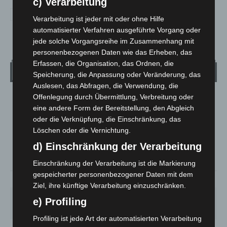
c) Verarbeitung
Verarbeitung ist jeder mit oder ohne Hilfe
automatisierter Verfahren ausgeführte Vorgang oder
jede solche Vorgangsreihe im Zusammenhang mit
personenbezogenen Daten wie das Erheben, das
Erfassen, die Organisation, das Ordnen, die
Wetter
Speicherung, die Anpassung oder Veränderung, das
Auslesen, das Abfragen, die Verwendung, die
Offenlegung durch Übermittlung, Verbreitung oder
LANGENHAGEN
eine andere Form der Bereitstellung, den Abgleich
Mäßig Bewölkt
oder die Verknüpfung, die Einschränkung, das
°
13.3
Löschen oder die Vernichtung.
°
C
12
d) Einschränkung der Verarbeitung
°
11
Einschränkung der Verarbeitung ist die Markierung
gespeicherter personenbezogener Daten mit dem
93%
1.8m/s
38%
Ziel, ihre künftige Verarbeitung einzuschränken.
SA.
SO.
MO.
DI.
MI.
e) Profiling
27
°
34
°
27
°
23
°
25
°
Profiling ist jede Art der automatisierten Verarbeitung