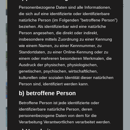
Population in Niedersachsen entdeckt
Personenbezogene Daten sind alle Informationen,
die sich auf eine identifizierte oder identifizierbare
natürliche Person (im Folgenden "betroffene Person")
Brand im „Haus der Begegnung“ in
beziehen. Als identifizierbar wird eine natürliche
Neuwarmbüchen schnell eingedämmt
Person angesehen, die direkt oder indirekt,
insbesondere mittels Zuordnung zu einer Kennung
wie einem Namen, zu einer Kennnummer, zu
Standortdaten, zu einer Online-Kennung oder zu
Region Hannover: 21 neue
einem oder mehreren besonderen Merkmalen, die
Notfallsanitäter starten beim Roten
Ausdruck der physischen, physiologischen,
Kreuz
genetischen, psychischen, wirtschaftlichen,
kulturellen oder sozialen Identität dieser natürlichen
Mann läuft mit Hockeyschläger über
Person sind, identifiziert werden kann.
A7 – Polizei sucht Zeugen
b) betroffene Person
Betroffene Person ist jede identifizierte oder
identifizierbare natürliche Person, deren
Anklage nach Abschaltung von
personenbezogene Daten von dem für die
„Archetyp Market“ erhoben
Verarbeitung Verantwortlichen verarbeitet werden.