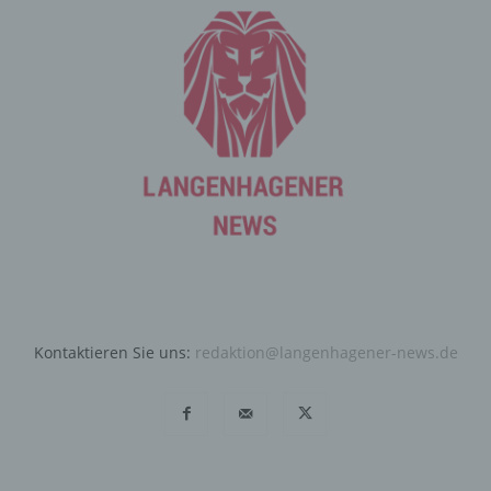
Angriffen auf unsere informationstechnologischen
Systeme dienen.
Bei der Nutzung dieser allgemeinen Daten und
Informationen ziehen wird keine Rückschlüsse auf die
betroffene Person. Diese Informationen werden vielmehr
benötigt, um (1) die Inhalte unserer Internetseite korrekt
auszuliefern, (2) die Inhalte unserer Internetseite sowie
die Werbung für diese zu optimieren, (3) die dauerhafte
Funktionsfähigkeit unserer informationstechnologischen
Systeme und der Technik unserer Internetseite zu
gewährleisten sowie (4) um Strafverfolgungsbehörden
im Falle eines Cyberangriffes die zur Strafverfolgung
notwendigen Informationen bereitzustellen. Diese
anonym erhobenen Daten und Informationen werden
Kontaktieren Sie uns:
redaktion@langenhagener-news.de
durch uns daher einerseits statistisch und ferner mit dem
Ziel ausgewertet, den Datenschutz und die
Datensicherheit in unserem Unternehmen zu erhöhen,
um letztlich ein optimales Schutzniveau für die von uns
verarbeiteten personenbezogenen Daten
sicherzustellen. Die anonymen Daten der Server-Logfiles