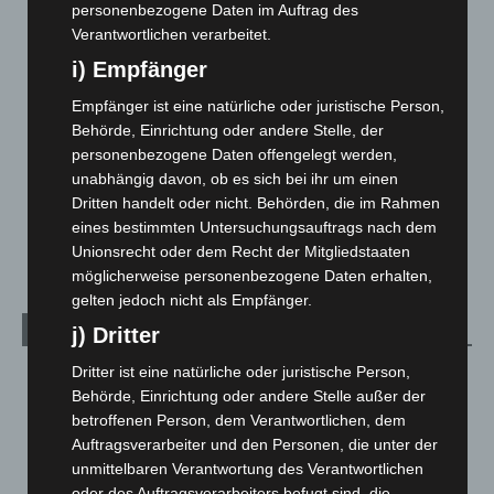
Corona-News
712
personenbezogene Daten im Auftrag des
Verantwortlichen verarbeitet.
Hannover und Region
5.037
i) Empfänger
Langenhagen und Ortsteile
3.250
Leserbriefe
1
Empfänger ist eine natürliche oder juristische Person,
Behörde, Einrichtung oder andere Stelle, der
Menschen
2
personenbezogene Daten offengelegt werden,
Über uns
1
unabhängig davon, ob es sich bei ihr um einen
Dritten handelt oder nicht. Behörden, die im Rahmen
Veranstaltungen
1.887
eines bestimmten Untersuchungsauftrags nach dem
Welt
1.270
Unionsrecht oder dem Recht der Mitgliedstaaten
möglicherweise personenbezogene Daten erhalten,
gelten jedoch nicht als Empfänger.
Archiv
j) Dritter
Dritter ist eine natürliche oder juristische Person,
August 2026
(12)
Behörde, Einrichtung oder andere Stelle außer der
Juli 2026
(73)
betroffenen Person, dem Verantwortlichen, dem
Juni 2026
(139)
Auftragsverarbeiter und den Personen, die unter der
unmittelbaren Verantwortung des Verantwortlichen
Mai 2026
(99)
oder des Auftragsverarbeiters befugt sind, die