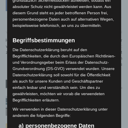
grundsätzlich Sicherheitslücken aufweisen, sodass ein
absoluter Schutz nicht gewährleistet werden kann. Aus
diesem Grund steht es jeder betroffenen Person frei,
personenbezogene Daten auch auf alternativen Wegen,
beispielsweise telefonisch, an uns zu übermitteln.
Vorheriger Artikel
Nächster Artikel
Begriffsbestimmungen
Hannover-Nordstadt: Mann
Premiere auf der
versucht Kind in Auto zu
INTERSCHUTZ 2026:
Die Datenschutzerklärung beruht auf den
zerren
WildfireCamp rückt
Begrifflichkeiten, die durch den Europäischen Richtlinien-
Waldbrandbekämpfung in den
und Verordnungsgeber beim Erlass der Datenschutz-
Fokus
Grundverordnung (DS-GVO) verwendet wurden. Unsere
Datenschutzerklärung soll sowohl für die Öffentlichkeit
als auch für unsere Kunden und Geschäftspartner
Verwandte Artikel
Mehr vom Autor
einfach lesbar und verständlich sein. Um dies zu
gewährleisten, möchten wir vorab die verwendeten
Niedersachsen: Feuerwehrkräfte
Begrifflichkeiten erläutern.
kehren nach Waldbrandeinsatz aus
Wir verwenden in dieser Datenschutzerklärung unter
Spanien zurück
anderem die folgenden Begriffe:
a) personenbezogene Daten
Hannover: Erste Tigermücken-