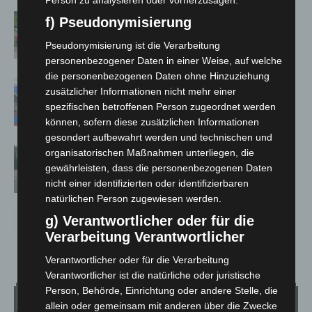
Region Hannover: 21 neue
f) Pseudonymisierung
Notfallsanitäter starten beim Roten
Pseudonymisierung ist die Verarbeitung
Kreuz
personenbezogener Daten in einer Weise, auf welche
die personenbezogenen Daten ohne Hinzuziehung
Mann läuft mit Hockeyschläger über
zusätzlicher Informationen nicht mehr einer
A7 – Polizei sucht Zeugen
spezifischen betroffenen Person zugeordnet werden
können, sofern diese zusätzlichen Informationen
gesondert aufbewahrt werden und technischen und
Hannover: Polizei stoppt 166
organisatorischen Maßnahmen unterliegen, die
Trunkenheitsfahrten bei
gewährleisten, dass die personenbezogenen Daten
nicht einer identifizierten oder identifizierbaren
Großkontrolle
natürlichen Person zugewiesen werden.
g) Verantwortlicher oder für die
Verarbeitung Verantwortlicher
Verantwortlicher oder für die Verarbeitung
Verantwortlicher ist die natürliche oder juristische
Person, Behörde, Einrichtung oder andere Stelle, die
Wetter
allein oder gemeinsam mit anderen über die Zwecke