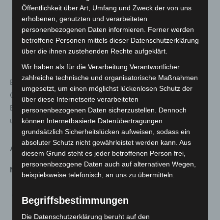
Exkursion und kreatives Gestalten.
Öffentlichkeit über Art, Umfang und Zweck der von uns
Der Workshop „Folgen wir Flipsi“ (24. März) in
erhobenen, genutzten und verarbeiteten
personenbezogenen Daten informieren. Ferner werden
Kooperation mit der Klimaschutzagentur Mittelweser
betroffene Personen mittels dieser Datenschutzerklärung
sensibilisiert Familien spielerisch für Müllvermeidung
über die ihnen zustehenden Rechte aufgeklärt.
und Ressourcenschutz.
Wir haben als für die Verarbeitung Verantwortlicher
zahlreiche technische und organisatorische Maßnahmen
Eine Sonderausstellung zum Thema Biber findet am
umgesetzt, um einen möglichst lückenlosen Schutz der
Ostermontag, 6. April, im Naturpark-Haus Mardorf statt.
über diese Internetseite verarbeiteten
Biber-Experte Holger Machulla beantwortet Fragen rund
personenbezogenen Daten sicherzustellen. Dennoch
um die heimischen Nager.
können Internetbasierte Datenübertragungen
grundsätzlich Sicherheitslücken aufweisen, sodass ein
absoluter Schutz nicht gewährleistet werden kann. Aus
Ausstellungen ab 1. März geöffnet
diesem Grund steht es jeder betroffenen Person frei,
personenbezogene Daten auch auf alternativen Wegen,
Naturpark-Scheune Steinhude
beispielsweise telefonisch, an uns zu übermitteln.
Öffnungszeiten ab 1. März: Mittwoch bis Sonntag, 12–
Begriffsbestimmungen
17 Uhr
Die Datenschutzerklärung beruht auf den