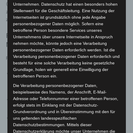
(18. April), zur historischen Steinhuder-Meer-Bahn und
Unternehmen. Datenschutz hat einen besonders hohen
Stellenwert für die Geschäftsleitung. Eine Nutzung der
zur Windmühle Paula (23. Juni und 15. September) sowie
Internetseiten ist grundsätzlich ohne jede Angabe
zur Teichwirtschaft Poggenhagen (21. August).
personenbezogener Daten möglich. Sofern eine
betroffene Person besondere Services unseres
Familienprogramm mit Kreativ- und
Unternehmens über unsere Internetseite in Anspruch
nehmen möchte, könnte jedoch eine Verarbeitung
Naturerlebnissen
personenbezogener Daten erforderlich werden. Ist die
Verarbeitung personenbezogener Daten erforderlich und
Familien erwartet ein breites Mitmachprogramm:
besteht für eine solche Verarbeitung keine gesetzliche
Grundlage, holen wir generell eine Einwilligung der
Am 11. März lernen Kinder mit Waldpädagogin Sina
betroffenen Person ein.
Kruse alles über den Specht und fertigen Klanghölzer
Die Verarbeitung personenbezogener Daten,
an.
beispielsweise des Namens, der Anschrift, E-Mail-
Adresse oder Telefonnummer einer betroffenen Person,
Am Ostersonntag, 5. April, entstehen Mooshasen und
erfolgt stets im Einklang mit der Datenschutz-
Flechtkörbe.
Grundverordnung und in Übereinstimmung mit den für
Aquarellkurse in den Oster-, Sommer- und
uns geltenden landesspezifischen
Datenschutzbestimmungen. Mittels dieser
Herbstferien mit Tanja Repenning verbinden
Datenschutzerklärung möchte unser Unternehmen die