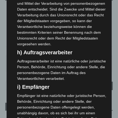
und Mittel der Verarbeitung von personenbezogenen
Daten entscheidet. Sind die Zwecke und Mittel dieser
LANGENHAGEN
Verarbeitung durch das Unionsrecht oder das Recht
Überwiegend Bewölkt
der Mitgliedstaaten vorgegeben, so kann der
°
19.6
°
Verantwortliche beziehungsweise können die
C
19.3
bestimmten Kriterien seiner Benennung nach dem
°
17.7
Unionsrecht oder dem Recht der Mitgliedstaaten
vorgesehen werden.
65%
3.5m/s
56%
h) Auftragsverarbeiter
Auftragsverarbeiter ist eine natürliche oder juristische
FR.
SA.
SO.
MO.
DI.
21
°
26
°
32
°
31
°
23
°
Person, Behörde, Einrichtung oder andere Stelle, die
personenbezogene Daten im Auftrag des
Verantwortlichen verarbeitet.
i) Empfänger
Empfänger ist eine natürliche oder juristische Person,
Behörde, Einrichtung oder andere Stelle, der
Aktuelle Beiträge
personenbezogene Daten offengelegt werden,
unabhängig davon, ob es sich bei ihr um einen
Niedersachsen: Feuerwehrkräfte kehren nach