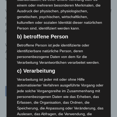
einem oder mehreren besonderen Merkmalen, die
Vom 13. bis 19. Juli ist der Naturpark Steinhuder Meer auf
Ausdruck der physischen, physiologischen,
genetischen, psychischen, wirtschaftlichen,
der Landesgartenschau Bad Nenndorf vertreten. Im
kulturellen oder sozialen Identität dieser natürlichen
Pavillon der Regionen können sich Besucher*innen über
Person sind, identifiziert werden kann.
Projekte und Angebote informieren.
b) betroffene Person
Weitere Informationen zu Veranstaltungen, Preisen und
Betroffene Person ist jede identifizierte oder
identifizierbare natürliche Person, deren
Anmeldemöglichkeiten sind online unter
personenbezogene Daten von dem für die
www.naturpark-steinhuder-meer.de
verfügbar.
Verarbeitung Verantwortlichen verarbeitet werden.
c) Verarbeitung
Verarbeitung ist jeder mit oder ohne Hilfe
automatisierter Verfahren ausgeführte Vorgang oder
jede solche Vorgangsreihe im Zusammenhang mit
personenbezogenen Daten wie das Erheben, das
Erfassen, die Organisation, das Ordnen, die
Speicherung, die Anpassung oder Veränderung, das
Auslesen, das Abfragen, die Verwendung, die
Vorheriger Artikel
Nächster Artikel