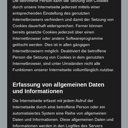
Die betroffene Person kann die Setzung von Cookies
August 2024
(107)
durch unsere Internetseite jederzeit mittels einer
Juli 2024
(89)
entsprechenden Einstellung des genutzten
Juni 2024
(107)
Internetbrowsers verhindern und damit der Setzung von
Cookies dauerhaft widersprechen. Ferner können
Mai 2024
(149)
bereits gesetzte Cookies jederzeit über einen
April 2024
(102)
Internetbrowser oder andere Softwareprogramme
März 2024
(103)
gelöscht werden. Dies ist in allen gängigen
Internetbrowsern möglich. Deaktiviert die betroffene
Februar 2024
(103)
Person die Setzung von Cookies in dem genutzten
Januar 2024
(111)
Internetbrowser, sind unter Umständen nicht alle
Funktionen unserer Internetseite vollumfänglich nutzbar.
Dezember 2023
(130)
November 2023
(130)
Erfassung von allgemeinen Daten
Oktober 2023
(114)
und Informationen
September 2023
(133)
Die Internetseite erfasst mit jedem Aufruf der
August 2023
(134)
Internetseite durch eine betroffene Person oder ein
Juli 2023
(118)
automatisiertes System eine Reihe von allgemeinen
Daten und Informationen. Diese allgemeinen Daten und
Juni 2023
(142)
Informationen werden in den Logfiles des Servers