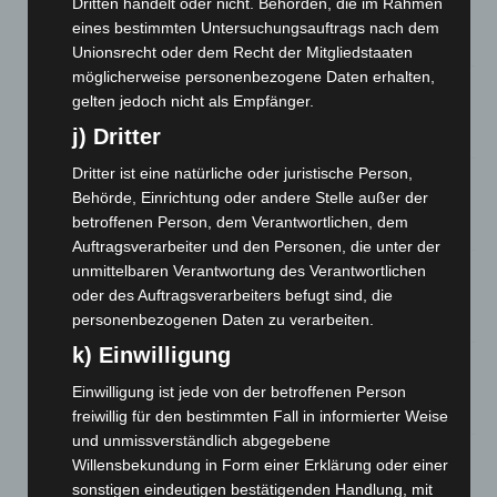
Dritten handelt oder nicht. Behörden, die im Rahmen
Waldbrandeinsatz aus Spanien zurück
eines bestimmten Untersuchungsauftrags nach dem
7. August 2026
Unionsrecht oder dem Recht der Mitgliedstaaten
möglicherweise personenbezogene Daten erhalten,
Hannover: Erste Tigermücken-Population in Niedersachsen
gelten jedoch nicht als Empfänger.
entdeckt
j) Dritter
7. August 2026
Dritter ist eine natürliche oder juristische Person,
Brand im „Haus der Begegnung“ in Neuwarmbüchen schnell
Behörde, Einrichtung oder andere Stelle außer der
eingedämmt
betroffenen Person, dem Verantwortlichen, dem
6. August 2026
Auftragsverarbeiter und den Personen, die unter der
unmittelbaren Verantwortung des Verantwortlichen
Region Hannover: 21 neue Notfallsanitäter starten beim
Roten Kreuz
oder des Auftragsverarbeiters befugt sind, die
personenbezogenen Daten zu verarbeiten.
5. August 2026
k) Einwilligung
Mann läuft mit Hockeyschläger über A7 – Polizei sucht
Zeugen
Einwilligung ist jede von der betroffenen Person
5. August 2026
freiwillig für den bestimmten Fall in informierter Weise
und unmissverständlich abgegebene
Celle: Mensch stirbt bei Bagger-Unfall auf Baustelle
Willensbekundung in Form einer Erklärung oder einer
5. August 2026
sonstigen eindeutigen bestätigenden Handlung, mit