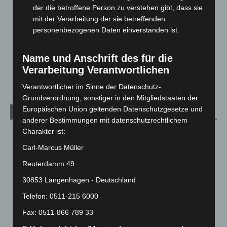
der die betroffene Person zu verstehen gibt, dass sie
Gasleitung bei McDonald’s-Umbau in Langenhagen
mit der Verarbeitung der sie betreffenden
beschädigt
personenbezogenen Daten einverstanden ist.
5. August 2026
Name und Anschrift des für die
Anklage nach Abschaltung von „Archetyp Market“ erhoben
Verarbeitung Verantwortlichen
3. August 2026
Verantwortlicher im Sinne der Datenschutz-
Grundverordnung, sonstiger in den Mitgliedstaaten der
Europäischen Union geltenden Datenschutzgesetze und
Kategorien
anderer Bestimmungen mit datenschutzrechtlichem
Charakter ist:
Blaulicht
2.799
Carl-Marcus Müller
Corona-News
712
Reuterdamm 49
Hannover und Region
5.037
Langenhagen und Ortsteile
3.250
30853 Langenhagen - Deutschland
Leserbriefe
1
Telefon: 0511-215 6000
Menschen
2
Fax: 0511-866 789 33
Über uns
1