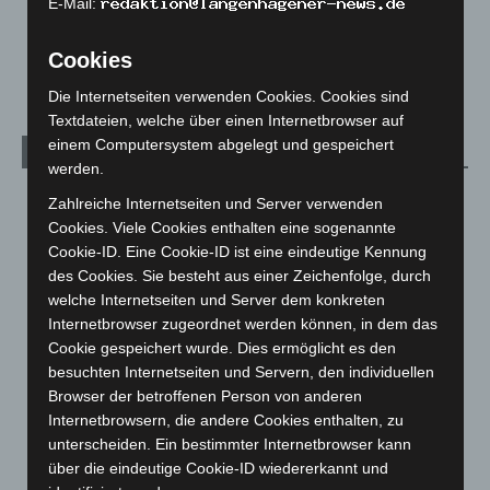
E-Mail:
Veranstaltungen
1.887
Cookies
Welt
1.270
Die Internetseiten verwenden Cookies. Cookies sind
Textdateien, welche über einen Internetbrowser auf
einem Computersystem abgelegt und gespeichert
Archiv
werden.
August 2026
(12)
Zahlreiche Internetseiten und Server verwenden
Cookies. Viele Cookies enthalten eine sogenannte
Juli 2026
(73)
Cookie-ID. Eine Cookie-ID ist eine eindeutige Kennung
Juni 2026
(139)
des Cookies. Sie besteht aus einer Zeichenfolge, durch
Mai 2026
(99)
welche Internetseiten und Server dem konkreten
Internetbrowser zugeordnet werden können, in dem das
April 2026
(99)
Cookie gespeichert wurde. Dies ermöglicht es den
März 2026
(115)
besuchten Internetseiten und Servern, den individuellen
Februar 2026
(109)
Browser der betroffenen Person von anderen
Internetbrowsern, die andere Cookies enthalten, zu
Januar 2026
(122)
unterscheiden. Ein bestimmter Internetbrowser kann
Dezember 2025
(103)
über die eindeutige Cookie-ID wiedererkannt und