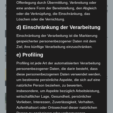
Offenlegung durch Übermittlung, Verbreitung oder
Nashorn Nasor im Erlebnis
Gasleitung bei Abrissarbeiten
eine andere Form der Bereitstellung, den Abgleich
Zoo Hannover: Neuer Bulle soll
in Langenhagen beschädigt
oder die Verknüpfung, die Einschränkung, das
für Nachwuchs sorgen
Löschen oder die Vernichtung.
d) Einschränkung der Verarbeitung
Verwandte Artikel
Mehr vom Autor
Einschränkung der Verarbeitung ist die Markierung
gespeicherter personenbezogener Daten mit dem
Ziel, ihre künftige Verarbeitung einzuschränken.
Niedersachsen: Feuerwehrkräfte
kehren nach Waldbrandeinsatz aus
e) Profiling
Spanien zurück
Profiling ist jede Art der automatisierten Verarbeitung
personenbezogener Daten, die darin besteht, dass
Hannover: Erste Tigermücken-
diese personenbezogenen Daten verwendet werden,
Population in Niedersachsen entdeckt
um bestimmte persönliche Aspekte, die sich auf eine
natürliche Person beziehen, zu bewerten,
insbesondere, um Aspekte bezüglich Arbeitsleistung,
Brand im „Haus der Begegnung“ in
wirtschaftlicher Lage, Gesundheit, persönlicher
Neuwarmbüchen schnell eingedämmt
Vorlieben, Interessen, Zuverlässigkeit, Verhalten,
Aufenthaltsort oder Ortswechsel dieser natürlichen
Person zu analysieren oder vorherzusagen.