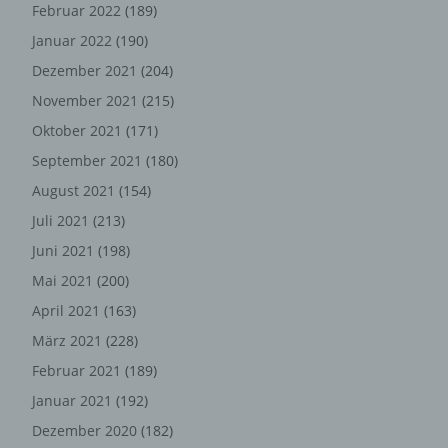
Februar 2022
(189)
Funktionsfähigkeit unserer informationstechnologischen
Systeme und der Technik unserer Internetseite zu
Januar 2022
(190)
gewährleisten sowie (4) um Strafverfolgungsbehörden
Dezember 2021
(204)
im Falle eines Cyberangriffes die zur Strafverfolgung
November 2021
(215)
notwendigen Informationen bereitzustellen. Diese
anonym erhobenen Daten und Informationen werden
Oktober 2021
(171)
durch uns daher einerseits statistisch und ferner mit dem
September 2021
(180)
Ziel ausgewertet, den Datenschutz und die
August 2021
(154)
Datensicherheit in unserem Unternehmen zu erhöhen,
um letztlich ein optimales Schutzniveau für die von uns
Juli 2021
(213)
verarbeiteten personenbezogenen Daten
Juni 2021
(198)
sicherzustellen. Die anonymen Daten der Server-Logfiles
Mai 2021
(200)
werden getrennt von allen durch eine betroffene Person
angegebenen personenbezogenen Daten gespeichert.
April 2021
(163)
März 2021
(228)
Registrierung auf unserer
Februar 2021
(189)
Internetseite
Januar 2021
(192)
Die betroffene Person hat die Möglichkeit, sich auf der
Dezember 2020
(182)
Internetseite des für die Verarbeitung Verantwortlichen