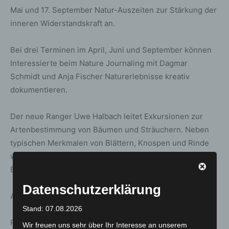
Mai und 17. September Natur-Auszeiten zur Stärkung der
inneren Widerstandskraft an.
Bei drei Terminen im April, Juni und September können
Interessierte beim Nature Journaling mit Dagmar
Schmidt und Anja Fischer Naturerlebnisse kreativ
dokumentieren.
Der neue Ranger Uwe Halbach leitet Exkursionen zur
Artenbestimmung von Bäumen und Sträuchern. Neben
typischen Merkmalen von Blättern, Knospen und Rinde
werden Klimastabilität sowie Auswirkungen auf den
Bodenwasserhaushalt thematisiert.
Datenschutzerklärung
Auch für Fahrradbegeisterte gibt es vielfältige Angebote:
Stand: 07.08.2026
Rolf Kirchner führt unter anderem zu Storchennestern
Wir freuen uns sehr über Ihr Interesse an unserem