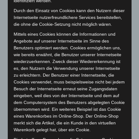
identifiziert werden.
November 2025
(114)
Oktober 2025
(112)
Durch den Einsatz von Cookies kann den Nutzern dieser
Internetseite nutzerfreundlichere Services bereitstellen,
September 2025
(93)
die ohne die Cookie-Setzung nicht möglich wären.
August 2025
(90)
Mittels eines Cookies können die Informationen und
Juli 2025
(90)
Angebote auf unserer Internetseite im Sinne des
Juni 2025
(103)
Benutzers optimiert werden. Cookies ermöglichen uns,
wie bereits erwähnt, die Benutzer unserer Internetseite
Mai 2025
(112)
wiederzuerkennen. Zweck dieser Wiedererkennung ist
April 2025
(88)
es, den Nutzern die Verwendung unserer Internetseite
zu erleichtern. Der Benutzer einer Internetseite, die
März 2025
(111)
Cookies verwendet, muss beispielsweise nicht bei jedem
Februar 2025
(96)
Besuch der Internetseite erneut seine Zugangsdaten
Januar 2025
(88)
eingeben, weil dies von der Internetseite und dem auf
dem Computersystem des Benutzers abgelegten Cookie
Dezember 2024
(89)
übernommen wird. Ein weiteres Beispiel ist das Cookie
November 2024
(94)
eines Warenkorbes im Online-Shop. Der Online-Shop
Oktober 2024
(93)
merkt sich die Artikel, die ein Kunde in den virtuellen
Warenkorb gelegt hat, über ein Cookie.
September 2024
(112)