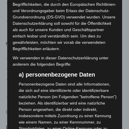
Interaktive Ausstellung zur Artenvielfalt im Meerbruch
Begrifflichkeiten, die durch den Europäischen Richtlinien-
und im Wald
und Verordnungsgeber beim Erlass der Datenschutz-
Grundverordnung (DS-GVO) verwendet wurden. Unsere
Filmische Dokumentationen zu Tierarten wie
Datenschutzerklärung soll sowohl für die Öffentlichkeit
Fischadler oder Sumpfschildkröte
als auch für unsere Kunden und Geschäftspartner
einfach lesbar und verständlich sein. Um dies zu
gewährleisten, möchten wir vorab die verwendeten
Naturpark-Haus Mardorf
Begrifflichkeiten erläutern.
Wir verwenden in dieser Datenschutzerklärung unter
Ab 1. März: Freitag bis Sonntag, 12–17 Uhr
anderem die folgenden Begriffe:
Ab 1. April: Mittwoch bis Sonntag, 12–17 Uhr
a) personenbezogene Daten
Ausstellung zur Geschichte der Moore vom
Personenbezogene Daten sind alle Informationen,
Handtorfstich bis zur Renaturierung
die sich auf eine identifizierte oder identifizierbare
natürliche Person (im Folgenden "betroffene Person")
Multimediale Einblicke in den Lebensraum Moor
beziehen. Als identifizierbar wird eine natürliche
Person angesehen, die direkt oder indirekt,
Der Eintritt in beide Einrichtungen ist kostenfrei.
insbesondere mittels Zuordnung zu einer Kennung
wie einem Namen, zu einer Kennnummer, zu
Präsenz auf der Landesgartenschau
Standortdaten, zu einer Online-Kennung oder zu