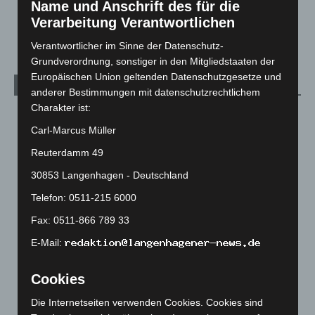
Name und Anschrift des für die
Veranstaltungen
1.887
Verarbeitung Verantwortlichen
Welt
1.270
Verantwortlicher im Sinne der Datenschutz-
Grundverordnung, sonstiger in den Mitgliedstaaten der
Europäischen Union geltenden Datenschutzgesetze und
Archiv
anderer Bestimmungen mit datenschutzrechtlichem
Charakter ist:
August 2026
(12)
Carl-Marcus Müller
Juli 2026
(73)
Reuterdamm 49
Juni 2026
(139)
30853 Langenhagen - Deutschland
Mai 2026
(99)
Telefon: 0511-215 6000
April 2026
(99)
März 2026
(115)
Fax: 0511-866 789 33
Februar 2026
(109)
E-Mail:
Januar 2026
(122)
Cookies
Dezember 2025
(103)
Die Internetseiten verwenden Cookies. Cookies sind
November 2025
(114)