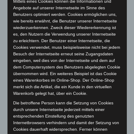
Mittels eines Cookies können die Informationen und
Juli 2024
(89)
Angebote auf unserer Internetseite im Sinne des
Juni 2024
(107)
Benutzers optimiert werden. Cookies ermöglichen uns,
wie bereits erwähnt, die Benutzer unserer Internetseite
Mai 2024
(149)
wiederzuerkennen. Zweck dieser Wiedererkennung ist
April 2024
(102)
es, den Nutzern die Verwendung unserer Internetseite
zu erleichtern. Der Benutzer einer Internetseite, die
März 2024
(103)
Cookies verwendet, muss beispielsweise nicht bei jedem
Februar 2024
(103)
Besuch der Internetseite erneut seine Zugangsdaten
Januar 2024
(111)
eingeben, weil dies von der Internetseite und dem auf
dem Computersystem des Benutzers abgelegten Cookie
Dezember 2023
(130)
übernommen wird. Ein weiteres Beispiel ist das Cookie
November 2023
(130)
eines Warenkorbes im Online-Shop. Der Online-Shop
Oktober 2023
(114)
merkt sich die Artikel, die ein Kunde in den virtuellen
Warenkorb gelegt hat, über ein Cookie.
September 2023
(133)
Die betroffene Person kann die Setzung von Cookies
August 2023
(134)
durch unsere Internetseite jederzeit mittels einer
Juli 2023
(118)
entsprechenden Einstellung des genutzten
Juni 2023
(142)
Internetbrowsers verhindern und damit der Setzung von
Cookies dauerhaft widersprechen. Ferner können
Mai 2023
(139)