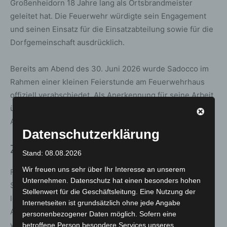
Großenheidorn 18 Jahre lang als Ortsbrandmeister
geleitet hat. Die Feuerwehr würdigte sein Engagement
und seinen Einsatz für die Einsatzabteilung sowie für die
Dorfgemeinschaft ausdrücklich.
Bereits am Abend des 30. Juni 2026 wurde Sadocco im
Rahmen einer kleinen Feierstunde am Feuerwehrhaus
offiziell verabschiedet. Als Anerkennung für seine Arbeit
überreichten ihm die Kameradinnen und Kameraden ein
Abschiedsgeschenk.
Datenschutzerklärung
Ziele für die kommenden Jahre
Stand: 08.08.2026
Wir freuen uns sehr über Ihr Interesse an unserem
Für ihre Amtszeit haben Kauke und Rintelmann klare
Unternehmen. Datenschutz hat einen besonders hohen
Schwerpunkte formuliert. Im Mittelpunkt stehen eine
Stellenwert für die Geschäftsleitung. Eine Nutzung der
leistungsfähige Einsatzabteilung, eine zeitgemäße
Internetseiten ist grundsätzlich ohne jede Angabe
Ausbildung sowie eine aktive Nachwuchsarbeit. Ebenso
personenbezogener Daten möglich. Sofern eine
wichtig ist ihnen ein offenes Miteinander innerhalb der
betroffene Person besondere Services unseres