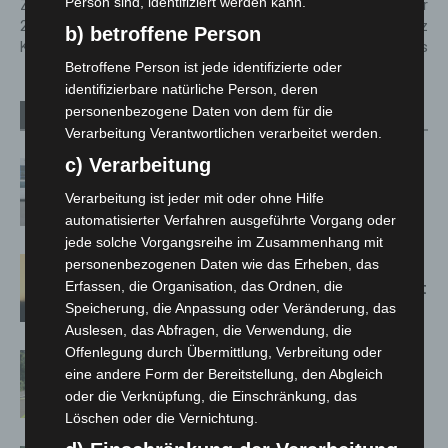
Person sind, identifiziert werden kann.
Zugfunk-Störung vom 23. Juni
Kellerbrand in Langenhagener
2026: DB InfraGO zieht
Hotel: Feuer löst Großeinsatz
b) betroffene Person
Konsequenzen
aus
Betroffene Person ist jede identifizierte oder
identifizierbare natürliche Person, deren
personenbezogene Daten von dem für die
Verwandte Artikel
Mehr vom Autor
Verarbeitung Verantwortlichen verarbeitet werden.
c) Verarbeitung
Niedersachsen: Feuerwehrkräfte
kehren nach Waldbrandeinsatz aus
Verarbeitung ist jeder mit oder ohne Hilfe
Spanien zurück
automatisierter Verfahren ausgeführte Vorgang oder
jede solche Vorgangsreihe im Zusammenhang mit
Hannover: Erste Tigermücken-
personenbezogenen Daten wie das Erheben, das
Population in Niedersachsen entdeckt
Erfassen, die Organisation, das Ordnen, die
Speicherung, die Anpassung oder Veränderung, das
Auslesen, das Abfragen, die Verwendung, die
Offenlegung durch Übermittlung, Verbreitung oder
Brand im „Haus der Begegnung“ in
eine andere Form der Bereitstellung, den Abgleich
Neuwarmbüchen schnell eingedämmt
oder die Verknüpfung, die Einschränkung, das
Löschen oder die Vernichtung.