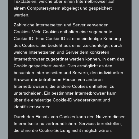
Textdateien, welche über einen Internetbrowser auf
Oktober 2025
(112)
einem Computersystem abgelegt und gespeichert
September 2025
(93)
werden.
August 2025
(90)
Zahlreiche Internetseiten und Server verwenden
Cookies. Viele Cookies enthalten eine sogenannte
Juli 2025
(90)
Cookie-ID. Eine Cookie-ID ist eine eindeutige Kennung
Juni 2025
(103)
des Cookies. Sie besteht aus einer Zeichenfolge, durch
Mai 2025
(112)
welche Internetseiten und Server dem konkreten
Internetbrowser zugeordnet werden können, in dem das
April 2025
(88)
Cookie gespeichert wurde. Dies ermöglicht es den
März 2025
(111)
besuchten Internetseiten und Servern, den individuellen
Februar 2025
(96)
Browser der betroffenen Person von anderen
Internetbrowsern, die andere Cookies enthalten, zu
Januar 2025
(88)
unterscheiden. Ein bestimmter Internetbrowser kann
Dezember 2024
(89)
über die eindeutige Cookie-ID wiedererkannt und
identifiziert werden.
November 2024
(94)
Oktober 2024
(93)
Durch den Einsatz von Cookies kann den Nutzern dieser
Internetseite nutzerfreundlichere Services bereitstellen,
September 2024
(112)
die ohne die Cookie-Setzung nicht möglich wären.
August 2024
(107)