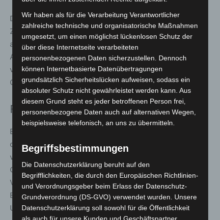
Wir haben als für die Verarbeitung Verantwortlicher
Darüber hinaus möchten die neuen Führungskräfte die
zahlreiche technische und organisatorische Maßnahmen
Zusammenarbeit mit den Nachbarfeuerwehren weiter
umgesetzt, um einen möglichst lückenlosen Schutz der
ausbauen. Gemeinsame Einsätze, Übungen und
über diese Internetseite verarbeiteten
Ausbildungsangebote sollen künftig noch stärker
personenbezogenen Daten sicherzustellen. Dennoch
verzahnt werden. Auch die Kameradschaftspflege über
können Internetbasierte Datenübertragungen
grundsätzlich Sicherheitslücken aufweisen, sodass ein
Ortsgrenzen hinweg spielt dabei eine zentrale Rolle.
absoluter Schutz nicht gewährleistet werden kann. Aus
diesem Grund steht es jeder betroffenen Person frei,
Feuerwehr als Teil der Dorfgemeinschaft
personenbezogene Daten auch auf alternativen Wegen,
beispielsweise telefonisch, an uns zu übermitteln.
Ein besonderes Anliegen ist zudem die enge Einbindung
der Feuerwehr in das Dorfleben. Die Ortsfeuerwehr
Begriffsbestimmungen
versteht sich als fester Bestandteil der Großenheidorner
Die Datenschutzerklärung beruht auf den
Gemeinschaft und möchte die Zusammenarbeit mit
Begrifflichkeiten, die durch den Europäischen Richtlinien-
Vereinen und Organisationen weiter stärken.
und Verordnungsgeber beim Erlass der Datenschutz-
Ehrenamtliches Engagement und gegenseitige
Grundverordnung (DS-GVO) verwendet wurden. Unsere
Unterstützung gelten dabei als zentrale Werte.
Datenschutzerklärung soll sowohl für die Öffentlichkeit
als auch für unsere Kunden und Geschäftspartner