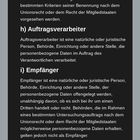
bestimmten Kriterien seiner Benennung nach dem
7. August 2026
Unionsrecht oder dem Recht der Mitgliedstaaten
Hannover: Erste Tigermücken-Population in Niedersachsen
vorgesehen werden.
entdeckt
h) Auftragsverarbeiter
7. August 2026
Auftragsverarbeiter ist eine natürliche oder juristische
Brand im „Haus der Begegnung“ in Neuwarmbüchen schnell
Person, Behörde, Einrichtung oder andere Stelle, die
eingedämmt
personenbezogene Daten im Auftrag des
6. August 2026
Verantwortlichen verarbeitet.
i) Empfänger
Region Hannover: 21 neue Notfallsanitäter starten beim
Roten Kreuz
Empfänger ist eine natürliche oder juristische Person,
5. August 2026
Behörde, Einrichtung oder andere Stelle, der
personenbezogene Daten offengelegt werden,
Mann läuft mit Hockeyschläger über A7 – Polizei sucht
unabhängig davon, ob es sich bei ihr um einen
Zeugen
Dritten handelt oder nicht. Behörden, die im Rahmen
5. August 2026
eines bestimmten Untersuchungsauftrags nach dem
Unionsrecht oder dem Recht der Mitgliedstaaten
Celle: Mensch stirbt bei Bagger-Unfall auf Baustelle
möglicherweise personenbezogene Daten erhalten,
5. August 2026
gelten jedoch nicht als Empfänger.