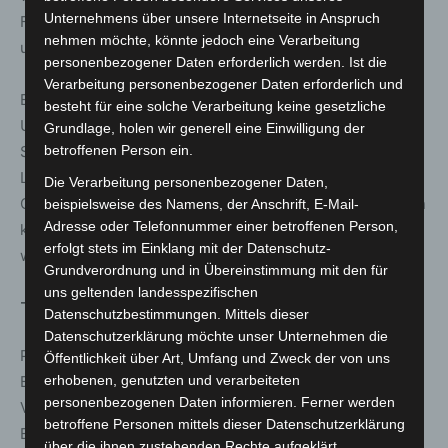
Unternehmens über unsere Internetseite in Anspruch
Feuerwehr, getragen von Kameradschaft, Zusammenhalt
nehmen möchte, könnte jedoch eine Verarbeitung
und gegenseitigem Austausch.
personenbezogener Daten erforderlich werden. Ist die
Verarbeitung personenbezogener Daten erforderlich und
Ein weiterer Fokus liegt auf der Aus- und Fortbildung im
besteht für eine solche Verarbeitung keine gesetzliche
Umgang mit moderner Technik. Mit dem neuen
Grundlage, holen wir generell eine Einwilligung der
Sonderlöschfahrzeug und dem Hochdruck-Schneid- und
betroffenen Person ein.
Löschsystem „Cobra Cold Cut System“ verfügt die
Die Verarbeitung personenbezogener Daten,
Ortsfeuerwehr über spezialisierte Ausrüstung, die in den
beispielsweise des Namens, der Anschrift, E-Mail-
Adresse oder Telefonnummer einer betroffenen Person,
kommenden Jahren intensiv geschult und
erfolgt stets im Einklang mit der Datenschutz-
weiterentwickelt werden soll.
Grundverordnung und in Übereinstimmung mit den für
uns geltenden landesspezifischen
Technik, Planung und Zusammenarbeit
Datenschutzbestimmungen. Mittels dieser
Datenschutzerklärung möchte unser Unternehmen die
Parallel dazu laufen bereits erste Planungen für die
Öffentlichkeit über Art, Umfang und Zweck der von uns
Beschaffung eines neuen Tanklöschfahrzeugs. Dieses
erhobenen, genutzten und verarbeiteten
personenbezogenen Daten informieren. Ferner werden
Vorhaben gilt als wichtiger Baustein für die zukünftige
betroffene Personen mittels dieser Datenschutzerklärung
Einsatzfähigkeit der Feuerwehr.
über die ihnen zustehenden Rechte aufgeklärt.