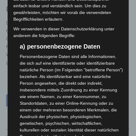
einfach lesbar und verständlich sein. Um dies zu
Einordnung
gewährleisten, möchten wir vorab die verwendeten
Begrifflichkeiten erläutern.
Der Führungswechsel markiert einen
Wir verwenden in dieser Datenschutzerklärung unter
Generationenübergang bei der Feuerwehr
anderem die folgenden Begriffe:
Großenheidorn. Mit erfahrenen, lokal verankerten
a) personenbezogene Daten
Führungskräften setzt die Wehr auf Kontinuität und
Weiterentwicklung – sowohl im Einsatzdienst als auch im
Personenbezogene Daten sind alle Informationen,
gesellschaftlichen Leben des Ortes.
die sich auf eine identifizierte oder identifizierbare
natürliche Person (im Folgenden "betroffene Person")
beziehen. Als identifizierbar wird eine natürliche
Person angesehen, die direkt oder indirekt,
insbesondere mittels Zuordnung zu einer Kennung
wie einem Namen, zu einer Kennnummer, zu
Standortdaten, zu einer Online-Kennung oder zu
einem oder mehreren besonderen Merkmalen, die
Ausdruck der physischen, physiologischen,
genetischen, psychischen, wirtschaftlichen,
Vorheriger Artikel
Nächster Artikel
kulturellen oder sozialen Identität dieser natürlichen