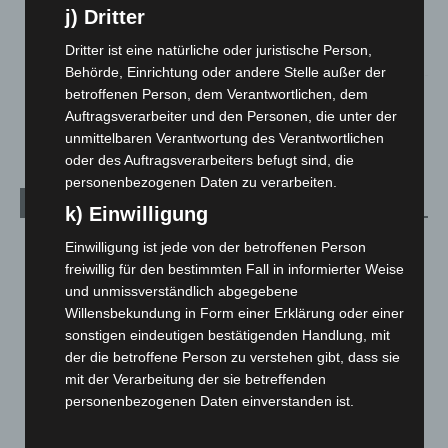
Gasleitung bei McDonald’s-Umbau in Langenhagen
j) Dritter
beschädigt
Dritter ist eine natürliche oder juristische Person,
5. August 2026
Behörde, Einrichtung oder andere Stelle außer der
betroffenen Person, dem Verantwortlichen, dem
Anklage nach Abschaltung von „Archetyp Market“ erhoben
Auftragsverarbeiter und den Personen, die unter der
3. August 2026
unmittelbaren Verantwortung des Verantwortlichen
oder des Auftragsverarbeiters befugt sind, die
personenbezogenen Daten zu verarbeiten.
Kategorien
k) Einwilligung
Blaulicht
2.799
Einwilligung ist jede von der betroffenen Person
freiwillig für den bestimmten Fall in informierter Weise
Corona-News
712
und unmissverständlich abgegebene
Hannover und Region
5.037
Willensbekundung in Form einer Erklärung oder einer
Langenhagen und Ortsteile
3.250
sonstigen eindeutigen bestätigenden Handlung, mit
der die betroffene Person zu verstehen gibt, dass sie
Leserbriefe
1
mit der Verarbeitung der sie betreffenden
Menschen
2
personenbezogenen Daten einverstanden ist.
Über uns
1