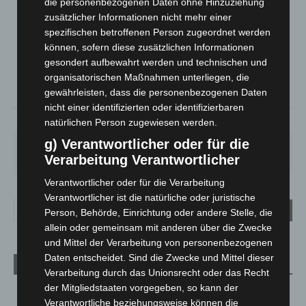
die personenbezogenen Daten ohne Hinzuziehung
LANGENHAGEN
zusätzlicher Informationen nicht mehr einer
Überwiegend Bewölkt
spezifischen betroffenen Person zugeordnet werden
können, sofern diese zusätzlichen Informationen
°
15.5
°
C
13.9
gesondert aufbewahrt werden und technischen und
organisatorischen Maßnahmen unterliegen, die
°
13.3
gewährleisten, dass die personenbezogenen Daten
nicht einer identifizierten oder identifizierbaren
90%
1m/s
84%
natürlichen Person zugewiesen werden.
g) Verantwortlicher oder für die
SA.
SO.
MO.
DI.
MI.
27
°
34
°
27
°
23
°
20
°
Verarbeitung Verantwortlicher
Verantwortlicher oder für die Verarbeitung
Verantwortlicher ist die natürliche oder juristische
Person, Behörde, Einrichtung oder andere Stelle, die
allein oder gemeinsam mit anderen über die Zwecke
und Mittel der Verarbeitung von personenbezogenen
Daten entscheidet. Sind die Zwecke und Mittel dieser
Aktuelle Beiträge
Verarbeitung durch das Unionsrecht oder das Recht
der Mitgliedstaaten vorgegeben, so kann der
Niedersachsen: Feuerwehrkräfte kehren nach
Verantwortliche beziehungsweise können die
Waldbrandeinsatz aus Spanien zurück