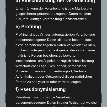
d) Einschränkung der Verarbeitung
Region Hannover: 21 neue
Notfallsanitäter starten beim Roten
Einschränkung der Verarbeitung ist die Markierung
Kreuz
gespeicherter personenbezogener Daten mit dem
Ziel, ihre künftige Verarbeitung einzuschränken.
Mann läuft mit Hockeyschläger über
e) Profiling
A7 – Polizei sucht Zeugen
Profiling ist jede Art der automatisierten Verarbeitung
personenbezogener Daten, die darin besteht, dass
diese personenbezogenen Daten verwendet werden,
Celle: Mensch stirbt bei Bagger-Unfall
um bestimmte persönliche Aspekte, die sich auf eine
auf Baustelle
natürliche Person beziehen, zu bewerten,
insbesondere, um Aspekte bezüglich Arbeitsleistung,
wirtschaftlicher Lage, Gesundheit, persönlicher
Vorlieben, Interessen, Zuverlässigkeit, Verhalten,
Aufenthaltsort oder Ortswechsel dieser natürlichen
Person zu analysieren oder vorherzusagen.
f) Pseudonymisierung
Wetter
Pseudonymisierung ist die Verarbeitung
personenbezogener Daten in einer Weise, auf welche